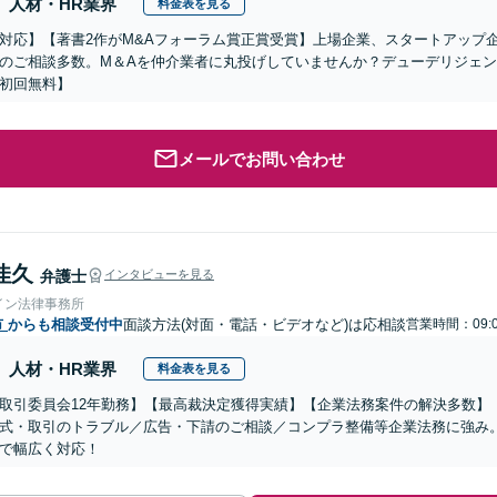
人材・HR業界
料金表を見る
対応】【著書2作がM&Aフォーラム賞正賞受賞】上場企業、スタートアップ
のご相談多数。M＆Aを仲介業者に丸投げしていませんか？デューデリジェ
初回無料】
メールでお問い合わせ
佳久
弁護士
インタビューを見る
イン法律事務所
市
からも相談受付中
面談方法(対面・電話・ビデオなど)は応相談
営業時間：09:0
人材・HR業界
料金表を見る
取引委員会12年勤務】【最高裁決定獲得実績】【企業法務案件の解決多数】
式・取引のトラブル／広告・下請のご相談／コンプラ整備等企業法務に強み
で幅広く対応！