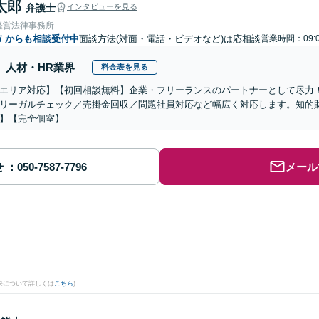
太郎
弁護士
インタビューを見る
経営法律事務所
市
からも相談受付中
面談方法(対面・電話・ビデオなど)は応相談
営業時間：09:0
人材・HR業界
料金表を見る
エリア対応】【初回相談無料】企業・フリーランスのパートナーとして尽力
リーガルチェック／売掛金回収／問題社員対応など幅広く対応します。知的
】【完全個室】
せ
メール
果について詳しくは
こちら
)