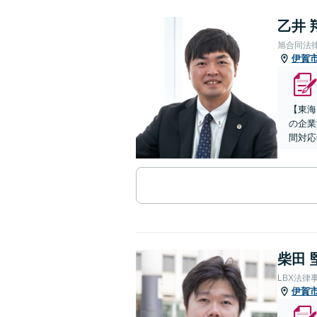
乙井 
旭合同法
伊賀
【東海
の企業
間対応
柴田 
LBX法律
伊賀