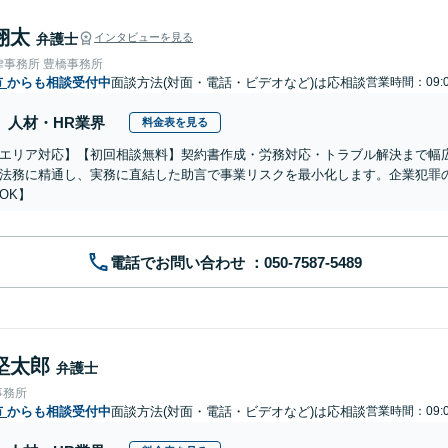
翔太
弁護士
インタビューを見る
律事務所 豊橋事務所
市
からも相談受付中
面談方法(対面・電話・ビデオなど)は応相談
営業時間：09:0
人材・HR業界
料金表を見る
エリア対応】【初回相談無料】契約書作成・労務対応・トラブル解決まで幅
法務に精通し、実務に直結した助言で事業リスクを最小化します。企業犯罪
OK】
電話でお問い合わせ
堅太郎
弁護士
事務所
市
からも相談受付中
面談方法(対面・電話・ビデオなど)は応相談
営業時間：09:0