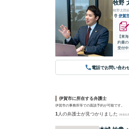
牧野 
牧野太郎
伊賀
【東海
約書の
受付中
電話でお問い合わ
伊賀市に所在する弁護士
伊賀市の事務所等での面談予約が可能です。
1
人の弁護士が見つかりました
(検索結