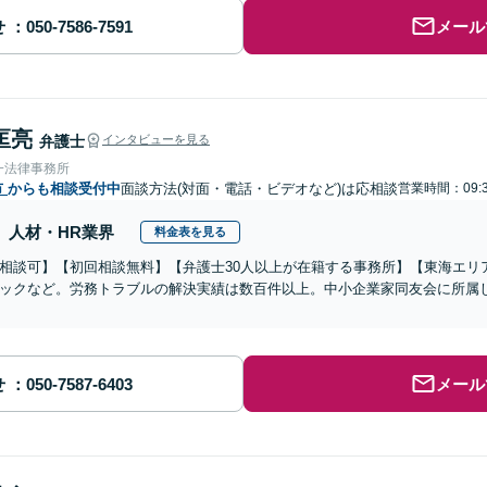
せ
メール
匡亮
弁護士
インタビューを見る
一法律事務所
市
からも相談受付中
面談方法(対面・電話・ビデオなど)は応相談
営業時間：09:3
人材・HR業界
料金表を見る
相談可】【初回相談無料】【弁護士30人以上が在籍する事務所】【東海エリ
ックなど。労務トラブルの解決実績は数百件以上。中小企業家同友会に所属
せ
メール