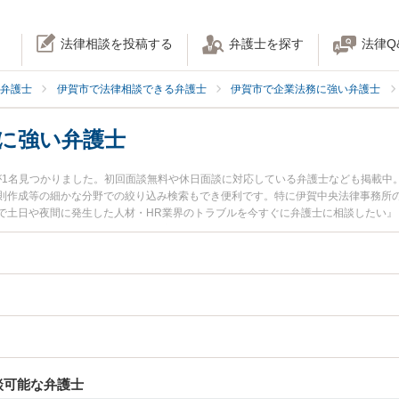
法律相談を投稿する
弁護士を探す
法律Q
弁護士
伊賀市で法律相談できる弁護士
伊賀市で企業法務に強い弁護士
界に強い弁護士
が1名見つかりました。初回面談無料や休日面談に対応している弁護士なども掲載中
則作成等の細かな分野での絞り込み検索もでき便利です。特に伊賀中央法律事務所の
で土日や夜間に発生した人材・HR業界のトラブルを今すぐに弁護士に相談したい』
材・HR業界を法律相談できる伊賀市内の弁護士に相談予約したい』などでお困りの
談可能な弁護士