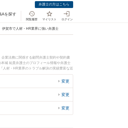
弁護士の方はこちら
&Aを探す
閲覧履歴
マイリスト
ログイン
伊賀市で人材・HR業界に強い弁護士
。企業法務に関係する顧問弁護士契約や契約書
本城 祐貴弁護士のプロフィール情報や弁護士
『人材・HR業界のトラブル解決の実績豊富な近
相談者さんにおすすめです。
変更
変更
変更