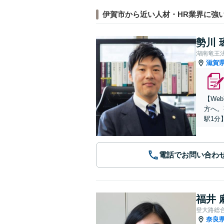
伊賀市から近い人材・HR業界に強
勢川 
湖南竜王
滋賀
【We
方へ。
駅1分
電話でお問い合わ
福井 
登大路総
奈良