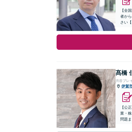
【全国
者から
さい【
髙橋 
渋谷ブレ
伊賀
【公正
業・株
問題ま