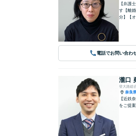
【弁護士
す【離婚
分】【オ
電話でお問い合わ
瀧口 
登大路総
奈良
【近鉄奈
をご提案