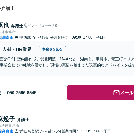
い弁護士
琢也
弁護士
インタビューを見る
法律事務所
県
湖南市
甲西駅
から徒歩1分
営業時間：09:00~17:00（平日）
|
人材・HR業界
料金表を見る
b面談OK】契約書作成、労働問題、M&Aなど、湖南市、甲賀市、竜王町エリ
事業会社での経験を活かし、現場の実情を踏まえた現実的なアドバイスを提
】
せ
メール
麻起子
弁護士
合法律事務所
県
奈良市
近鉄奈良駅
から徒歩5分
営業時間：09:00~17:00（平日）
|