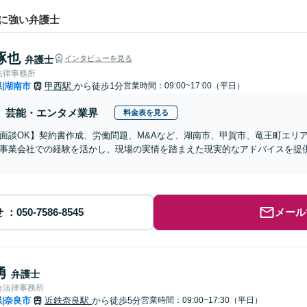
に強い弁護士
琢也
弁護士
インタビューを見る
法律事務所
県
湖南市
甲西駅
から徒歩1分
営業時間：09:00~17:00（平日）
|
芸能・エンタメ業界
料金表を見る
b面談OK】契約書作成、労働問題、M&Aなど、湖南市、甲賀市、竜王町エリ
事業会社での経験を活かし、現場の実情を踏まえた現実的なアドバイスを提
】
せ
メール
勇
弁護士
合法律事務所
県
奈良市
近鉄奈良駅
から徒歩5分
営業時間：09:00~17:30（平日）
|