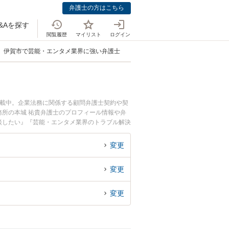
弁護士の方はこちら
&Aを探す
閲覧履歴
マイリスト
ログイン
伊賀市で芸能・エンタメ業界に強い弁護士
掲載中。企業法務に関係する顧問弁護士契約や契
所の本城 祐貴弁護士のプロフィール情報や弁
談したい』『芸能・エンタメ業界のトラブル解決
たい』などでお困りの相談者さんにおすすめで
変更
変更
変更