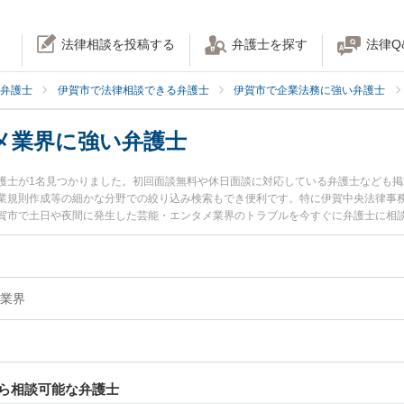
法律相談を投稿する
弁護士を探す
法律Q
弁護士
伊賀市で法律相談できる弁護士
伊賀市で企業法務に強い弁護士
メ業界に強い弁護士
護士が1名見つかりました。初回面談無料や休日面談に対応している弁護士なども
業規則作成等の細かな分野での絞り込み検索もでき便利です。特に伊賀中央法律事務
賀市で土日や夜間に発生した芸能・エンタメ業界のトラブルを今すぐに弁護士に相
回相談無料で芸能・エンタメ業界を法律相談できる伊賀市内の弁護士に相談予約し
業界
ら相談可能な弁護士