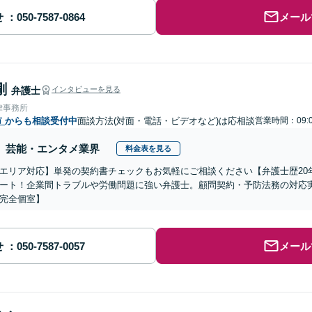
せ
メール
剛
弁護士
インタビューを見る
律事務所
市
からも相談受付中
面談方法(対面・電話・ビデオなど)は応相談
営業時間：09:0
芸能・エンタメ業界
料金表を見る
エリア対応】単発の契約書チェックもお気軽にご相談ください【弁護士歴20
ート！企業間トラブルや労働問題に強い弁護士。顧問契約・予防法務の対応
完全個室】
せ
メール