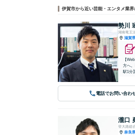
伊賀市から近い芸能・エンタメ業界
勢川 
湖南竜王
滋賀
【We
方へ。
駅1分
電話でお問い合わ
瀧口 
登大路総
奈良