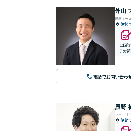
外山 
銀座エー
伊賀
全国対
ラ対策
電話でお問い合わ
辰野 
ファミリ
伊賀