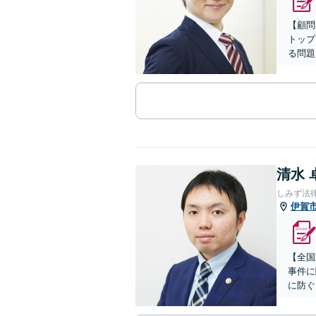
【顧問
トップ
る問題
清水 
しみず法
伊賀
【全国
事件に
に防ぐ