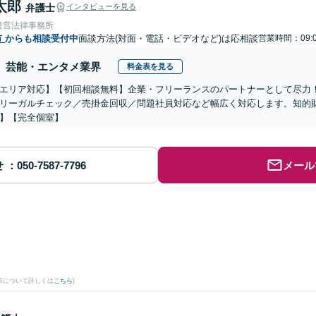
太郎
弁護士
インタビューを見る
経営法律事務所
市
からも相談受付中
面談方法(対面・電話・ビデオなど)は応相談
営業時間：09:0
芸能・エンタメ業界
料金表を見る
エリア対応】【初回相談無料】企業・フリーランスのパートナーとして尽力
リーガルチェック／売掛金回収／問題社員対応など幅広く対応します。知的
】【完全個室】
せ
メール
果について詳しくは
こちら
)