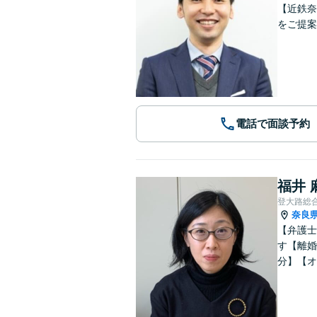
【近鉄奈
をご提案
電話で面談予約
福井 
登大路総
奈良
【弁護士
す【離婚
分】【オ