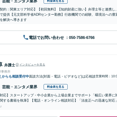
芸能・エンタメ業界
料金表を見る
契約：関東エリア対応】【初回無料】【知的財産に強い】弁理士等と連携し
で提供【元文部科学省ADRセンター勤務】行政機関での経験、環境法への豊
を解決へ導きます
電話でお問い合わせ
卓
弁護士
インタビューを見る
律事務所
市
からも相談受付中
面談方法(対面・電話・ビデオなど)は応相談
営業時間：10:0
芸能・エンタメ業界
料金表を見る
対応】スタートアップ・中小企業から上場企業までサポート「幅広い業界に
関する書籍を執筆】【電話・オンライン相談対応】「法改正への迅速な対応
」