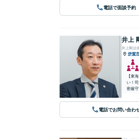
電話で面談予約
井上 
井上剛法
伊賀
【東海
い！司
密厳守
電話でお問い合わ