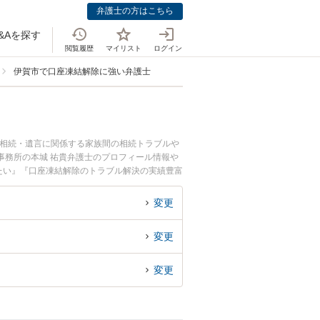
弁護士の方はこちら
&Aを探す
閲覧履歴
マイリスト
ログイン
伊賀市で口座凍結解除に強い弁護士
。相続・遺言に関係する家族間の相続トラブルや
事務所の本城 祐貴弁護士のプロフィール情報や
たい』『口座凍結解除のトラブル解決の実績豊富
りの相談者さんにおすすめです。
変更
変更
変更