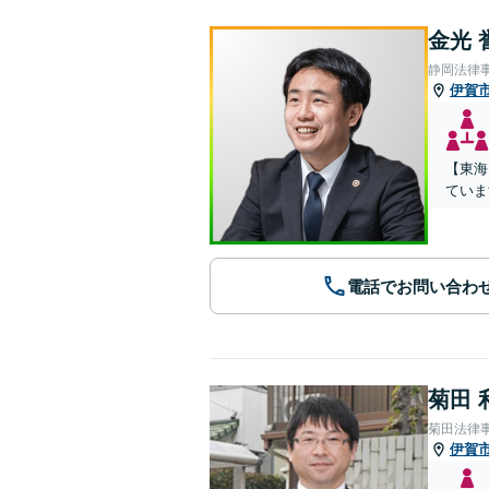
金光 
静岡法律
伊賀
【東海
ていま
電話でお問い合わ
菊田 
菊田法律
伊賀