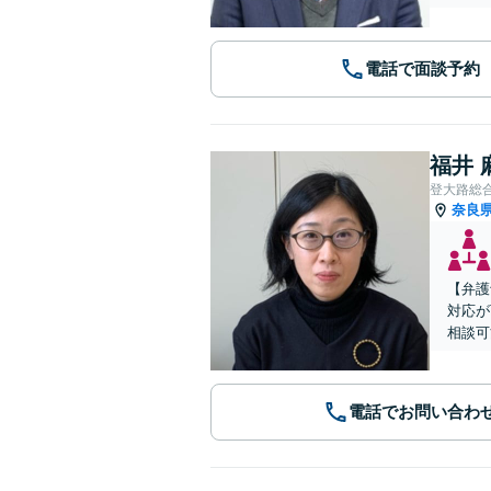
電話で面談予約
福井 
登大路総
奈良
【弁護
対応が
相談可
電話でお問い合わ