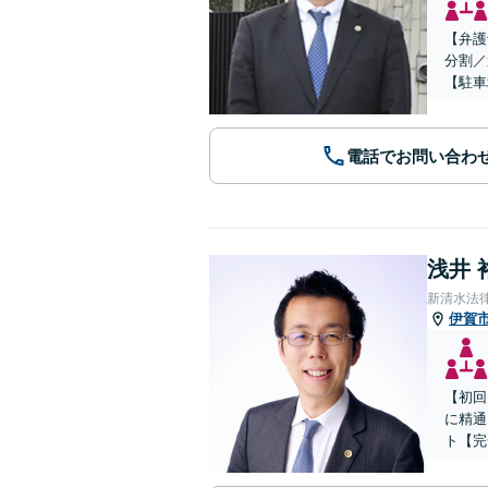
【弁護
分割／
【駐車
電話でお問い合わ
浅井 
新清水法
伊賀
【初回
に精通
ト【完