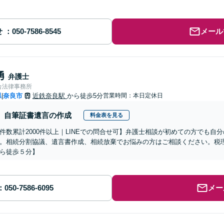
せ
メール
勇
弁護士
合法律事務所
県
奈良市
近鉄奈良駅
から徒歩5分
営業時間：本日定休日
|
自筆証書遺言の作成
料金表を見る
件数累計2000件以上｜LINEでの問合せ可】弁護士相談が初めての方でも自
。相続分割協議、遺言書作成、相続放棄でお悩みの方はご相談ください。税
ら徒歩５分】
メー