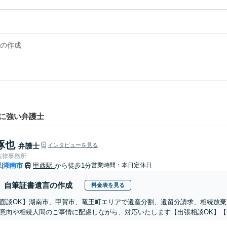
の作成
に強い弁護士
琢也
弁護士
インタビューを見る
法律事務所
県
湖南市
甲西駅
から徒歩1分
営業時間：本日定休日
|
自筆証書遺言の作成
料金表を見る
b面談OK】湖南市、甲賀市、竜王町エリアで遺産分割、遺留分請求、相続放
意向や相続人間のご事情に配慮しながら、対応いたします【出張相談OK】【