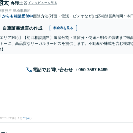
翔太
弁護士
インタビューを見る
律事務所 豊橋事務所
市
からも相談受付中
面談方法(対面・電話・ビデオなど)は応相談
営業時間：本
自筆証書遺言の作成
料金表を見る
エリア対応】【初回相談無料】遺産分割・遺留分・使途不明金の調査まで幅広
トーに、高品質なリーガルサービスを提供します。不動産や株式を含む複雑
K】
電話でお問い合わせ
果について詳しくは
こちら
)