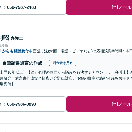
せ
メール
利昭
弁護士
事務所
市
からも相談受付中
面談方法(対面・電話・ビデオなど)は応相談
営業時間：本
自筆証書遺言の作成
料金表を見る
士歴10年以上】【法と心理の両面から悩みを解決するカウンセラー弁護士】
遺留分／遺言書作成など幅広い分野に対応。多額の資産が絡む相続もお任せ
場完備】
せ
メール