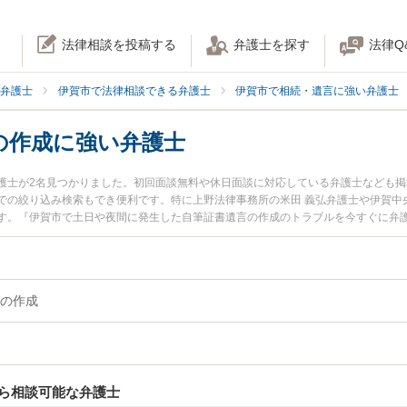
法律相談を投稿する
弁護士を探す
法律Q
弁護士
伊賀市で法律相談できる弁護士
伊賀市で相続・遺言に強い弁護士
の作成に強い弁護士
護士が2名見つかりました。初回面談無料や休日面談に対応している弁護士なども
での絞り込み検索もでき便利です。特に上野法律事務所の米田 義弘弁護士や伊賀中
す。『伊賀市で土日や夜間に発生した自筆証書遺言の作成のトラブルを今すぐに弁
い』『初回相談無料で自筆証書遺言の作成を法律相談できる伊賀市内の弁護士に相
の作成
ら相談可能な弁護士