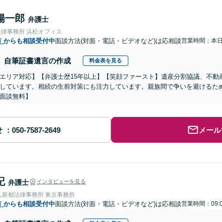
陽一郎
弁護士
法律事務所 浜松オフィス
市
からも相談受付中
面談方法(対面・電話・ビデオなど)は応相談
営業時間：本
自筆証書遺言の作成
料金表を見る
エリア対応】【弁護士歴15年以上】【笑顔ファースト】遺産分割協議、不動
しています。相続の生前対策にも注力しています。親族間で争いを避けるた
面談無料】
せ
メール
記
弁護士
インタビューを見る
人新都法律事務所 東京事務所
市
からも相談受付中
面談方法(対面・電話・ビデオなど)は応相談
営業時間：09: