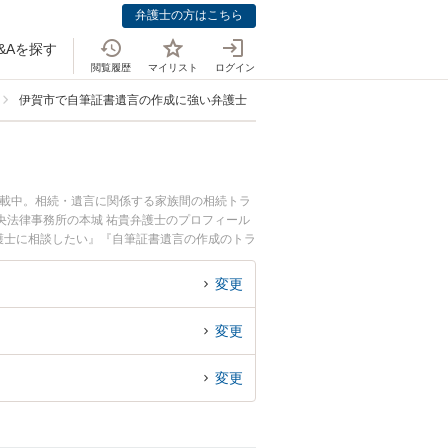
弁護士の方はこちら
&Aを探す
閲覧履歴
マイリスト
ログイン
伊賀市で自筆証書遺言の作成に強い弁護士
掲載中。相続・遺言に関係する家族間の相続トラ
央法律事務所の本城 祐貴弁護士のプロフィール
護士に相談したい』『自筆証書遺言の作成のトラ
談予約したい』などでお困りの相談者さんにおす
変更
変更
変更