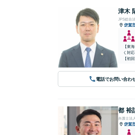
津木 
JPS総合
伊賀
【東海
く対応
【初回
電話でお問い合わ
都 裕
弁護士法
伊賀