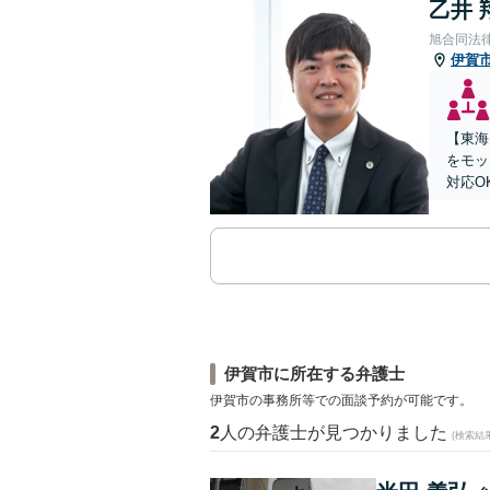
乙井 
旭合同法
伊賀
【東海
をモッ
対応O
伊賀市に所在する弁護士
伊賀市の事務所等での面談予約が可能です。
2
人の弁護士が見つかりました
(検索結