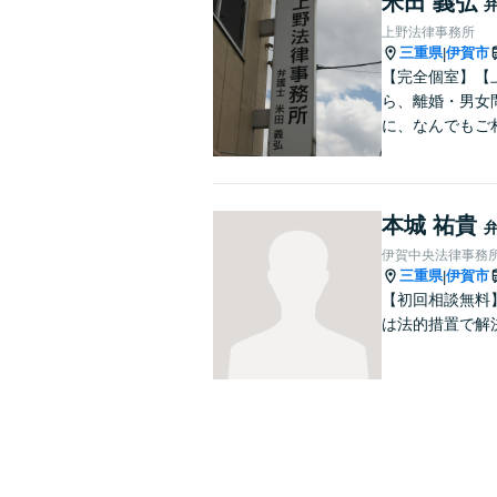
米田 義弘
上野法律事務所
三重県
伊賀市
|
【完全個室】【
ら、離婚・男女
に、なんでもご
本城 祐貴
伊賀中央法律事務
三重県
伊賀市
|
【初回相談無料
は法的措置で解