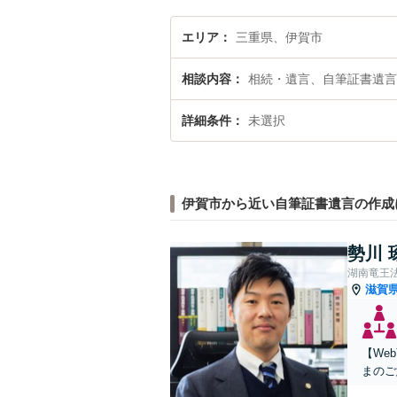
エリア
三重県、伊賀市
相談内容
相続・遺言、自筆証書遺言
詳細条件
未選択
伊賀市から近い自筆証書遺言の作成
勢川 
湖南竜王
滋賀
【We
まのご