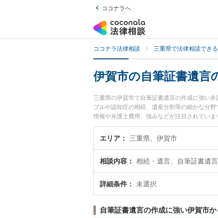
ココナラへ
ココナラ法律相談
三重県で法律相談できる
伊賀市の自筆証書遺言
三重県の伊賀市で自筆証書遺言の作成に強い弁
ブルや認知症の相続、遺産分割等の細かな分野
情報や弁護士費用、強みなどが注目されていま
ブル解決の実績豊富な近くの弁護士を検索した
すめです。
エリア
三重県、伊賀市
相談内容
相続・遺言、自筆証書遺言
詳細条件
未選択
自筆証書遺言の作成に強い伊賀市か