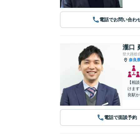
電話でお問い合わ
瀧口 
登大路総
奈良
【相談
けます
良駅か
電話で面談予約