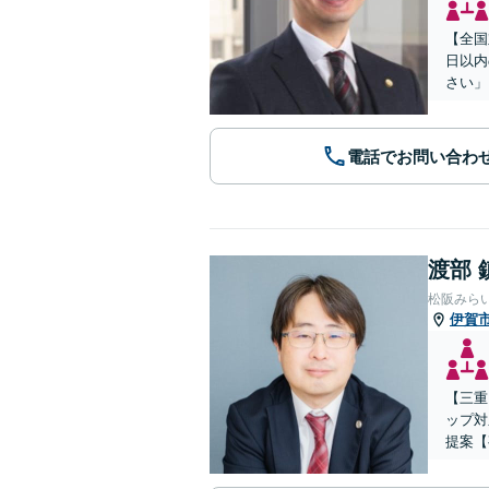
【全国
日以内
さい」
電話でお問い合わ
渡部 
松阪みら
伊賀
【三重
ップ対
提案【