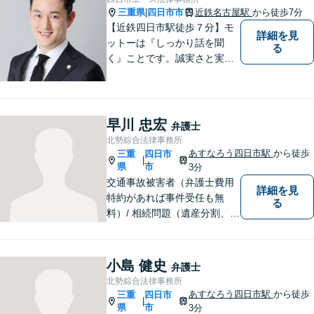
ばと思いますので、お気軽に
三重県
四日市市
近鉄名古屋駅
から徒歩7分
|
ご相談ください。
【近鉄四日市駅徒歩７分】モ
詳細を見
ットーは『しっかり話を聞
る
く』ことです。誠実さと実直
さを取り柄に、一つ一つの案
件に真摯に向き合います。離
婚問題／企業法務／労働問題
（使用者側）／交通事故／相
早川 忠宏
弁護士
続問題など、幅広く対応。お
北勢綜合法律事務所
気軽にご相談ください。
あすなろう四日市駅
から徒歩
三重
四日市
|
県
市
3分
交通事故被害者（弁護士費用
詳細を見
特約があれば事件受任も無
る
料）/ 相続問題（遺産分割、遺
言等）。是非一度ご相談くだ
さい。
小島 健史
弁護士
北勢綜合法律事務所
あすなろう四日市駅
から徒歩
三重
四日市
|
県
市
3分