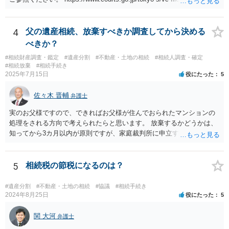
14-1kisairei.pdf
4
父の遺産相続、放棄すべきか調査してから決める
べきか？
#相続財産調査・鑑定
#遺産分割
#不動産・土地の相続
#相続人調査・確定
#相続放棄
#相続手続き
2025年7月15日
役にたった
5
佐々木 晋輔
弁護士
実のお父様ですので、できればお父様が住んでおられたマンションの
処理をされる方向で考えられたらと思います。 放棄するかどうかは、
知ってから3カ月以内が原則ですが、家庭裁判所に申立すれば3カ月の
期間を伸長することができます。 その間に、財産の状況を調査して、
放棄するかどうか決めることができます。 銀行やサラ金が数年も放置
することはありませんので、数年後に借金が発見される可能性はほぼ
5
相続税の節税になるのは？
ありません。 なお、私が扱った相続放棄を検討していた案件で、期間
伸長して調査したところ、サラ金に対する過払金など相当な財産が見
#遺産分割
#不動産・土地の相続
#協議
#相続手続き
つかったため相続したという事例がありました。
2024年8月25日
役にたった
5
関 大河
弁護士