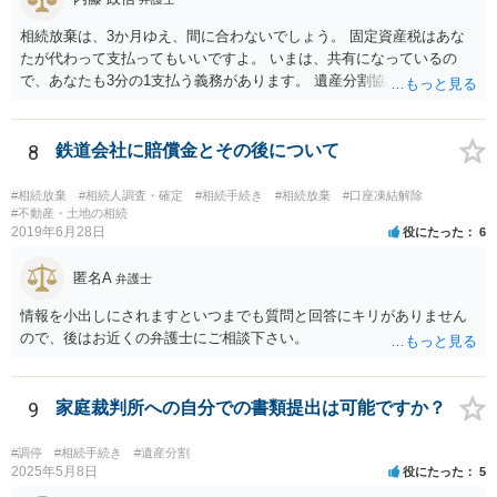
相続放棄は、3か月ゆえ、間に合わないでしょう。 固定資産税はあな
たが代わって支払ってもいいですよ。 いまは、共有になっているの
で、あなたも3分の1支払う義務があります。 遺産分割協議をして、不
動産取得者を決めて、相続登記する必要があります。 登記名義人に支
払い義務があります。
8
鉄道会社に賠償金とその後について
#相続放棄
#相続人調査・確定
#相続手続き
#相続放棄
#口座凍結解除
#不動産・土地の相続
2019年6月28日
役にたった
6
匿名A
弁護士
情報を小出しにされますといつまでも質問と回答にキリがありません
ので、後はお近くの弁護士にご相談下さい。
9
家庭裁判所への自分での書類提出は可能ですか？
#調停
#相続手続き
#遺産分割
2025年5月8日
役にたった
5