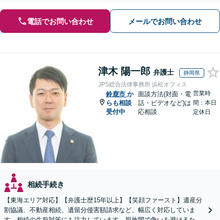
電話でお問い合わせ
メールでお問い合わせ
津木 陽一郎
弁護士
静岡県
JPS総合法律事務所 浜松オフィス
営業時
鈴鹿市
か
面談方法(対面・電
らも相談
話・ビデオなど)は
間：本日
受付中
応相談
定休日
相続手続き
【東海エリア対応】【弁護士歴15年以上】【笑顔ファースト】遺産分
割協議、不動産相続、遺留分侵害額請求など、幅広く対応していま
す。相続の生前対策にも注力しています。親族間で争いを避けるため