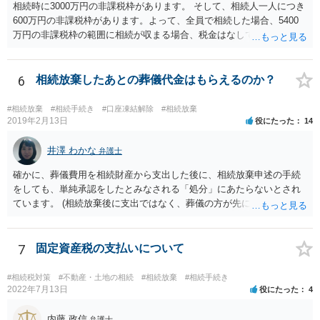
相続時に3000万円の非課税枠があります。 そして、相続人一人につき
600万円の非課税枠があります。よって、全員で相続した場合、5400
万円の非課税枠の範囲に相続が収まる場合、税金はなしです。 一人が
相続放棄すると、600万円の枠が一つ減ります。よって、4800万円の
範囲となります。 一般的には、全員で相続する方が税金はお得です。
また、全員で相続しても、話し合いの結果、親がすべて相続と決める
6
相続放棄したあとの葬儀代金はもらえるのか？
こともできます。この場合でも相続の非課税枠は、全員で相続した540
0万円分使えます。 父が亡くなり、母が全部相続すると、母から三人
#相続放棄
#相続手続き
#口座凍結解除
#相続放棄
で相続する際は、4800万円が非課税枠となります。 そうすると、母が
2019年2月13日
役にたった
14
亡くなってから相続すると、両親のどちらかが亡くなってから相続す
るより非課税の枠が減少します。 計画的に相続をするのがおすすめと
井澤 わかな
弁護士
いうことになります。これ以外にも気をつける点はあるかもしれませ
確かに、葬儀費用を相続財産から支出した後に、相続放棄申述の手続
んので、一度相談して想定するのがおすすめと思います。
をしても、単純承認をしたとみなされる「処分」にあたらないとされ
ています。 (相続放棄後に支出ではなく、葬儀の方が先に来るのが通常
だと思いますので、葬儀→葬儀費用を相続財産から支出→相続放棄申
述の手続ということだと思いますが) ただ、葬儀費用ならいくらでもよ
いということではなく、身分相応の、社会的儀式として当然認められ
7
固定資産税の支払いについて
る程度の金額に留まると考えた方がよいです。 もし、相続人の皆さん
に葬儀費用を支出する経済力がなく、質素な葬儀を行った費用であれ
#相続税対策
#不動産・土地の相続
#相続放棄
#相続手続き
ば相続財産から支出しても単純承認と認められない可能性が高いの
2022年7月13日
役にたった
4
で、相続放棄申述が受理される可能性も高いと思います。
内藤 政信
弁護士