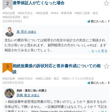
2
連帯保証人が亡くなった場合
#相続放棄
#相続手続き
#相続放棄
#M&A・事業承継
#相続人調査・確定
#相続財産調査・鑑定
2024年3月6日
役にたった
7
泉 亮介
弁護士
支払いの費目等については税理士の先生や会計士の先生にご相談され
た方が良いかと思われます。 顧問税理士の方がいらっしゃれば、まず
相談されてみると良いでしょう。
3
相続放棄後の訴状対応と答弁書作成についての相
談
#相続放棄
#相続手続き
#相続人調査・確定
#相続トラブルの代理交渉
2026年3月28日
役にたった
5
相続・遺言に強い弁護士
髙橋 俊太
弁護士
＞相続放棄申述受理証明書の写しで良いのでしょうか？ 提出するもの
自体は写しで構いません。 ＞証拠説明書とはなんでしょうか？ 下記を
ご参照ください。 https://www.courts.go.jp/tokyo-s/vc-files/tokyo-s/file/