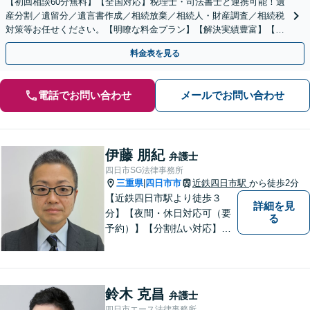
【初回相談60分無料】【全国対応】税理士・司法書士と連携可能！遺
産分割／遺留分／遺言書作成／相続放棄／相続人・財産調査／相続税
対策等お任せください。【明瞭な料金プラン】【解決実績豊富】【電
話相談可】
料金表を見る
電話でお問い合わせ
メールでお問い合わせ
伊藤 朋紀
弁護士
四日市SG法律事務所
三重県
四日市市
近鉄四日市駅
から徒歩2分
|
【近鉄四日市駅より徒歩３
詳細を見
分】【夜間・休日対応可（要
る
予約）】【分割払い対応】
【弁護士歴１０年以上】 法律
相談を大切にしています。ま
ずはできる限り丁寧にお聞き
して、一緒に解決方法を考え
鈴木 克昌
弁護士
る手助けをさせていただけれ
四日市エース法律事務所