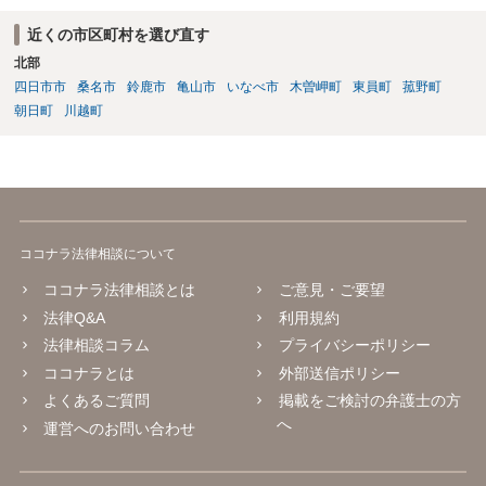
近くの市区町村を選び直す
北部
四日市市
桑名市
鈴鹿市
亀山市
いなべ市
木曽岬町
東員町
菰野町
朝日町
川越町
ココナラ法律相談について
ココナラ法律相談とは
ご意見・ご要望
法律Q&A
利用規約
法律相談コラム
プライバシーポリシー
ココナラとは
外部送信ポリシー
よくあるご質問
掲載をご検討の弁護士の方
へ
運営へのお問い合わせ