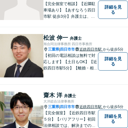
【完全個室で相談】【近隣駐
詳細を見
車場あり】【あすなろう四日
る
市駅 徒歩3分】弁護士は、依
頼者の方のサポーターです。
わからないことがあれば、何
でも聞いてください。 問題解
松波 伸一
弁護士
決に向かって一緒に頑張りま
旭合同法律事務所 四日市事務所
しょう。
三重県
四日市市
近鉄四日市駅
から徒歩5分
|
【初回の電話相談は無料で対
詳細を見
応します】【土日もOK】【近
る
鉄四日市駅5分】【離婚・相続
問題】困っている方の力にな
れる様、話を聞き、寄り添い
ます【後見業務などの民事・
刑事事件全般】双方ともに納
齋木 洋
弁護士
得する解決を目指します【交
大洋総合法律事務所
通事故】示談金の増額に向け
三重県
四日市市
近鉄四日市駅
から徒歩5分
|
尽力
【完全個室】【近鉄四日市駅
詳細を見
５分】【バリアフリー】初回
る
法律相談では、解決までの流