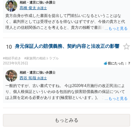
相続・遺言に強い弁護士
髙橋 俊太
弁護士
貴方自身が作成した書面を提出して門前払いになるということはな
く、裁判所としては受理せざるを得ないはずですが、今後の貴方と代
理人との信頼関係のことを考えると、貴方の独断で書面を提出したり
裁判所に電話したりするのはお勧めしにくいところです。 現在の弁護
士が主張書面の提出を渋っているようですが、弁護士として提出の実
益がないと考えている可能性もあると思いますので、そのあたりも含
10
身元保証人の賠償義務、契約内容と法改正の影響
めて、弁護士見解を確認等するためによく打ち合わせた方がよいと思
います。単に面倒臭いということで書面提出をしないということであ
#相続手続き
#家族間の相続トラブル
れば、当該弁護士との委任関係を修了した上で、貴方のほうで書面提
2023年9月26日
役にたった
7
出することを検討なさった方がよいでしょう。
相続・遺言に強い弁護士
西谷 拓哉
弁護士
一般的ですが、古い書式ですね。 今は2020年4月施行の改正民法によ
り、個人根保証といういわゆる包括的な損害賠償義務の保証について
は上限を定める必要があります(極度額といいます。)。 この書式にサ
インしても、実際は連帯保証部分は民法465条の2②により無効とな
り、会社側は請求できない可能性が高そうです。
もっとみる