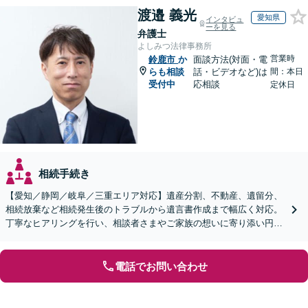
渡邉 義光
愛知県
インタビュ
ーを見る
弁護士
よしみつ法律事務所
営業時
鈴鹿市
か
面談方法(対面・電
らも相談
話・ビデオなど)は
間：本日
受付中
応相談
定休日
相続手続き
【愛知／静岡／岐阜／三重エリア対応】遺産分割、不動産、遺留分、
相続放棄など相続発生後のトラブルから遺言書作成まで幅広く対応。
丁寧なヒアリングを行い、相談者さまやご家族の想いに寄り添い円滑
な解決へ導きます【オンライン面談OK】【休日相談可】
電話でお問い合わせ