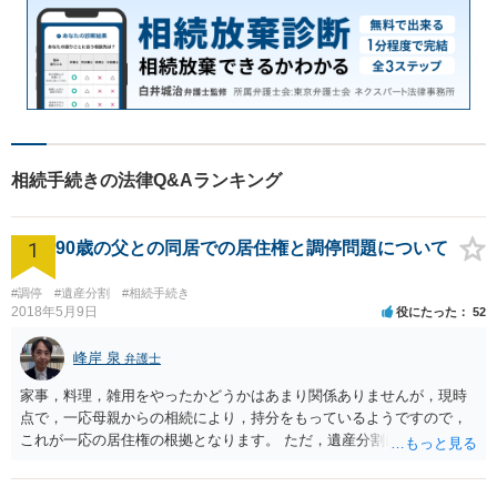
相続手続きの法律Q&Aランキング
1
90歳の父との同居での居住権と調停問題について
#調停
#遺産分割
#相続手続き
2018年5月9日
役にたった
52
峰岸 泉
弁護士
家事，料理，雑用をやったかどうかはあまり関係ありませんが，現時
点で，一応母親からの相続により，持分をもっているようですので，
これが一応の居住権の根拠となります。 ただ，遺産分割により，母の
持分を父親が取得した場合，住み続けるのは難しいかも知れません。