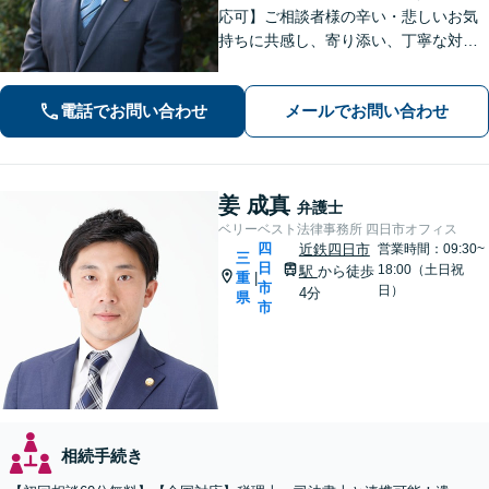
応可】ご相談者様の辛い・悲しいお気
持ちに共感し、寄り添い、丁寧な対応
を心がけます。離婚／不動産／借金／
相続／刑事事件など、幅広く対応【地
電話でお問い合わせ
メールでお問い合わせ
域に根ざした弁護士】お気軽にお問い
合わせください。
姜 成真
弁護士
ベリーベスト法律事務所 四日市オフィス
四
近鉄四日市
営業時間：09:30~
三
日
18:00（土日祝
駅
から徒歩
重
|
市
日）
4分
県
市
相続手続き