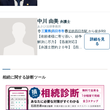
れ・今後の見通しをお伝えし
ます。お気軽にご相談くださ
い。交通事故 ／ 遺産相続 ／
企業法務・顧問弁護士
中川 由美
弁護士
あさひ法律事務所
三重県
四日市市
近鉄四日市駅
から徒歩9分
|
【依頼者様に寄り添い、紛争
詳細を見
解決に尽力】【迅速対応】
る
【弁護士歴約２０年】【四日
市市役所すぐ西】【女性弁護
士】＊安心してご相談くださ
い＊
相続に関する診断ツール