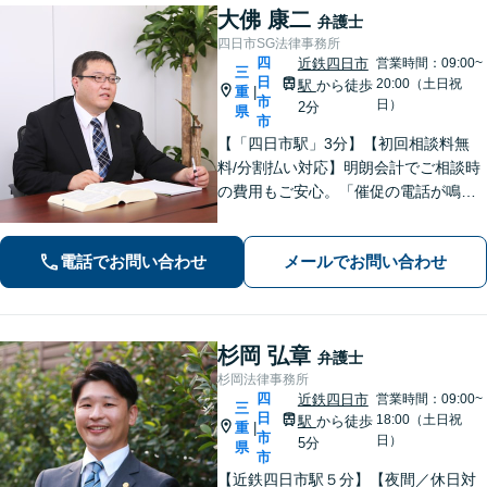
大佛 康二
弁護士
四日市SG法律事務所
四
近鉄四日市
営業時間：09:00~
三
日
20:00（土日祝
駅
から徒歩
重
|
市
日）
2分
県
市
【「四日市駅」3分】【初回相談料無
料/分割払い対応】明朗会計でご相談時
の費用もご安心。「催促の電話が鳴り
止まない」「FXや仮想通貨で大損し
た」に対応できます。自己破産や任意
電話でお問い合わせ
メールでお問い合わせ
整理、個人再生など幅広い解決方法を
提示【完全個室で安心】
杉岡 弘章
弁護士
杉岡法律事務所
四
近鉄四日市
営業時間：09:00~
三
日
18:00（土日祝
駅
から徒歩
重
|
市
日）
5分
県
市
【近鉄四日市駅５分】【夜間／休日対