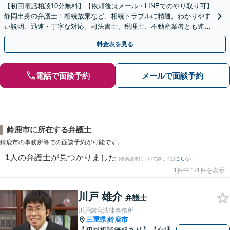
【初回電話相談10分無料】【依頼後はメール・LINEでのやり取り可】
静岡出身の弁護士！相続放棄など、相続トラブルに精通。わかりやす
い説明、迅速・丁寧な対応。司法書士、税理士、不動産業者とも連携
し、遺産相続をトータルサポート【完全個室相談】
料金表を見る
電話で面談予約
メールで面談予約
鈴鹿市に所在する弁護士
鈴鹿市の事務所等での面談予約が可能です。
1
人の弁護士が見つかりました
(検索結果について詳しくは
こちら
)
1件中 1-1件を表示
川戸 雄介
弁護士
川戸綜合法律事務所
三重県
鈴鹿市
|