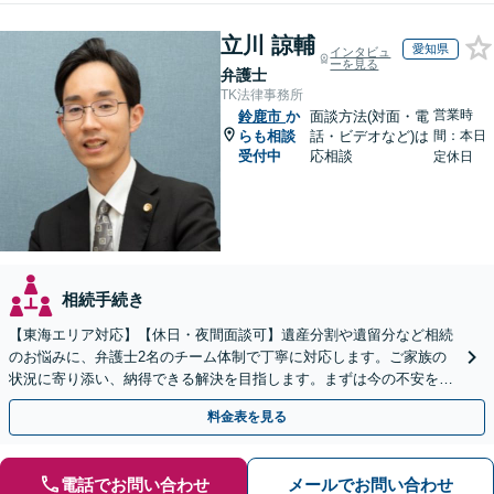
立川 諒輔
愛知県
インタビュ
ーを見る
弁護士
TK法律事務所
営業時
鈴鹿市
か
面談方法(対面・電
らも相談
話・ビデオなど)は
間：本日
受付中
応相談
定休日
相続手続き
【東海エリア対応】【休日・夜間面談可】遺産分割や遺留分など相続
のお悩みに、弁護士2名のチーム体制で丁寧に対応します。ご家族の
状況に寄り添い、納得できる解決を目指します。まずは今の不安をお
聞かせください【メール・WEB相談可】
料金表を見る
電話でお問い合わせ
メールでお問い合わせ