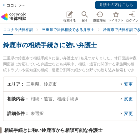
弁護士の方はこちら
ココナラへ
投稿する
探す
閲覧履歴
マイリスト
ログイン
ココナラ法律相談
三重県で法律相談できる弁護士
鈴鹿市で法律相談で
鈴鹿市の相続手続きに強い弁護士
三重県の鈴鹿市で相続手続きに強い弁護士が1名見つかりました。休日面談や夜
間面談に対応している弁護士なども掲載中。相続・遺言に関係する家族間の相
続トラブルや認知症の相続、遺産分割等の細かな分野での絞り込み検索もでき
便利です。特に川戸綜合法律事務所の川戸 雄介弁護士のプロフィール情報や弁
護士費用、強みなどが注目されています。『鈴鹿市で土日や夜間に発生した相
エリア
三重県、鈴鹿市
変更
続手続きのトラブルを今すぐに弁護士に相談したい』『相続手続きのトラブル
解決の実績豊富な近くの弁護士を検索したい』『初回相談無料で相続手続きを
相談内容
相続・遺言、相続手続き
変更
法律相談できる鈴鹿市内の弁護士に相談予約したい』などでお困りの相談者さ
んにおすすめです。
詳細条件
未選択
変更
相続手続きに強い鈴鹿市から相談可能な弁護士