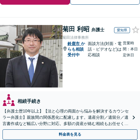
菊田 利昭
弁護士
愛知県
菊田法律事務所
営業時
鈴鹿市
か
面談方法(対面・電
らも相談
話・ビデオなど)は
間：本日
受付中
応相談
定休日
相続手続き
【弁護士歴10年以上】【法と心理の両面から悩みを解決するカウンセ
ラー弁護士】親族間の関係悪化に配慮します。遺産分割／遺留分／遺
言書作成など幅広い分野に対応。多額の資産が絡む相続もお任せくだ
さい。【夜間・休日の相談可能】【駐車場完備】
料金表を見る