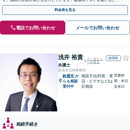
にも、お早めにご相談ください。【初回面談無料】
料金表を見る
電話でお問い合わせ
メールでお問い合わせ
浅井 裕貴
静岡県
インタビュ
ーを見る
弁護士
新清水法律事務所
営業時
鈴鹿市
か
面談方法(対面・電
らも相談
話・ビデオなど)は
間：本日
受付中
応相談
定休日
相続手続き