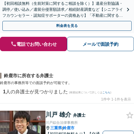
【初回相談無料（生前対策に関するご相談を除く）】遺産分割協議・
調停／使い込み／遺留分侵害額請求／相続財産調査など【シニアライ
フカウンセラー・認知症サポーターの資格あり】「不動産に関する相
続もお任せください」【当日・夜間相談可（要相談）】
料金表を見る
電話でお問い合わせ
メールで面談予約
鈴鹿市に所在する弁護士
鈴鹿市の事務所等での面談予約が可能です。
1
人の弁護士が見つかりました
(検索結果について詳しくは
こちら
)
1件中 1-1件を表示
川戸 雄介
弁護士
川戸綜合法律事務所
三重県
鈴鹿市
|