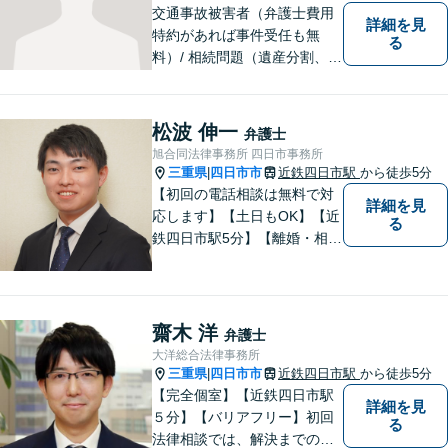
交通事故被害者（弁護士費用
詳細を見
特約があれば事件受任も無
る
料）/ 相続問題（遺産分割、遺
言等）。是非一度ご相談くだ
さい。
松波 伸一
弁護士
旭合同法律事務所 四日市事務所
三重県
四日市市
近鉄四日市駅
から徒歩5分
|
【初回の電話相談は無料で対
詳細を見
応します】【土日もOK】【近
る
鉄四日市駅5分】【離婚・相続
問題】困っている方の力にな
れる様、話を聞き、寄り添い
ます【後見業務などの民事・
刑事事件全般】双方ともに納
齋木 洋
弁護士
得する解決を目指します【交
大洋総合法律事務所
通事故】示談金の増額に向け
三重県
四日市市
近鉄四日市駅
から徒歩5分
|
尽力
【完全個室】【近鉄四日市駅
詳細を見
５分】【バリアフリー】初回
る
法律相談では、解決までの流