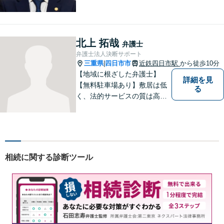
れ・今後の見通しをお伝えし
ます。お気軽にご相談くださ
い。交通事故 ／ 遺産相続 ／
企業法務・顧問弁護士
北上 拓哉
弁護士
弁護士法人決断サポート
三重県
四日市市
近鉄四日市駅
から徒歩10分
|
【地域に根ざした弁護士】
詳細を見
【無料駐車場あり】敷居は低
る
く、法的サービスの質は高く
をモットーに、ご相談者の立
場に立って、問題の解決を目
指します。交通事故／借金問
題／離婚問題／相続問題／企
業法務など、幅広く対応可
相続に関する診断ツール
能。【明確な料金体系】どう
ぞご連絡ください。