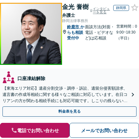
金光 誉樹
静岡県
インタビュ
ーを見る
弁護士
静岡法律事務所
営業時間：0
鈴鹿市
か
面談方法(対面・
らも相談
電話・ビデオな
9:00~18:30
受付中
ど)は応相談
（平日）
口座凍結解除
【東海エリア対応】遺産分割交渉・調停・訴訟、遺留分侵害額請求、
遺言書の作成等相続に関する様々なご相談に対応しています。在日コ
リアンの方が関わる相続手続にも対応可能です。しこりの残らない解
決を特に意識しています。
料金表を見る
電話でお問い合わせ
メールでお問い合わせ