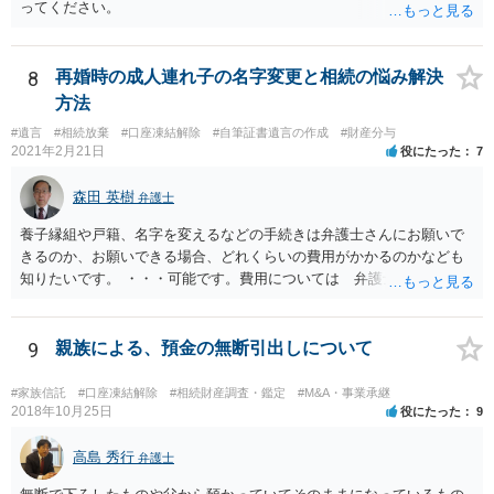
ってください。
8
再婚時の成人連れ子の名字変更と相続の悩み解決
方法
#遺言
#相続放棄
#口座凍結解除
#自筆証書遺言の作成
#財産分与
2021年2月21日
役にたった
7
森田 英樹
弁護士
養子縁組や戸籍、名字を変えるなどの手続きは弁護士さんにお願いで
きるのか、お願いできる場合、どれくらいの費用がかかるのかなども
知りたいです。 ・・・可能です。費用については 弁護士と直接面談
の上 内容を確認し 協議の上個別に契約によって決まることになっ
ています。 やはり、成人した子のことまでごちゃごちゃ考えず、自分
の事だけ考えるべきなのでしょうか ・・・お子さんの事をまで含め良
9
親族による、預金の無断引出しについて
い解決案があればお悩みになるのは当然と言えば当然のことです。 彼
と親子関係を結びたいと思っているが、名字は変えたくない・・・養
#家族信託
#口座凍結解除
#相続財産調査・鑑定
#M&A・事業承継
子縁組の必要があり 氏も変更することになります。 しかし 彼は成人
2018年10月25日
役にたった
9
しているとは言え、自分の子と私の連れ子、全て平等にしたいと希
望。もちろん私もそうできればと思います。 ・・・婚姻前の契約 あ
高島 秀行
弁護士
るいは 遺言書などで その意思を実現する方法はあります。 弁護