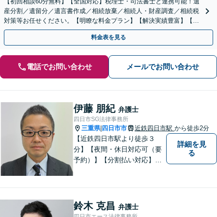
【初回相談60分無料】【全国対応】税理士・司法書士と連携可能！遺
産分割／遺留分／遺言書作成／相続放棄／相続人・財産調査／相続税
対策等お任せください。【明瞭な料金プラン】【解決実績豊富】【電
話相談可】
料金表を見る
電話でお問い合わせ
メールでお問い合わせ
伊藤 朋紀
弁護士
四日市SG法律事務所
三重県
四日市市
近鉄四日市駅
から徒歩2分
|
【近鉄四日市駅より徒歩３
詳細を見
分】【夜間・休日対応可（要
る
予約）】【分割払い対応】
【弁護士歴１０年以上】 法律
相談を大切にしています。ま
ずはできる限り丁寧にお聞き
して、一緒に解決方法を考え
鈴木 克昌
弁護士
る手助けをさせていただけれ
四日市エース法律事務所