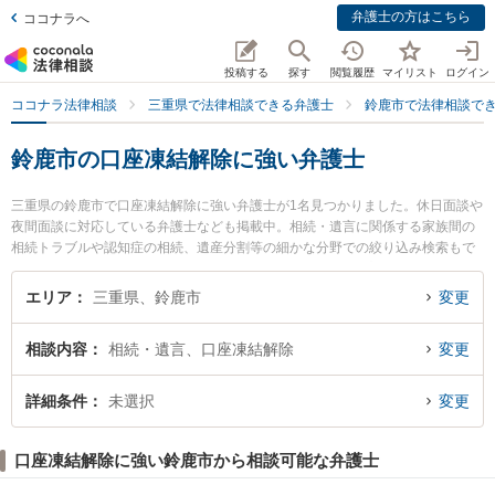
弁護士の方はこちら
ココナラへ
投稿する
探す
閲覧履歴
マイリスト
ログイン
ココナラ法律相談
三重県で法律相談できる弁護士
鈴鹿市で法律相談で
鈴鹿市の口座凍結解除に強い弁護士
三重県の鈴鹿市で口座凍結解除に強い弁護士が1名見つかりました。休日面談や
夜間面談に対応している弁護士なども掲載中。相続・遺言に関係する家族間の
相続トラブルや認知症の相続、遺産分割等の細かな分野での絞り込み検索もで
き便利です。特に川戸綜合法律事務所の川戸 雄介弁護士のプロフィール情報や
弁護士費用、強みなどが注目されています。『鈴鹿市で土日や夜間に発生した
エリア
三重県、鈴鹿市
変更
口座凍結解除のトラブルを今すぐに弁護士に相談したい』『口座凍結解除のト
ラブル解決の実績豊富な近くの弁護士を検索したい』『初回相談無料で口座凍
相談内容
相続・遺言、口座凍結解除
変更
結解除を法律相談できる鈴鹿市内の弁護士に相談予約したい』などでお困りの
相談者さんにおすすめです。
詳細条件
未選択
変更
口座凍結解除に強い鈴鹿市から相談可能な弁護士