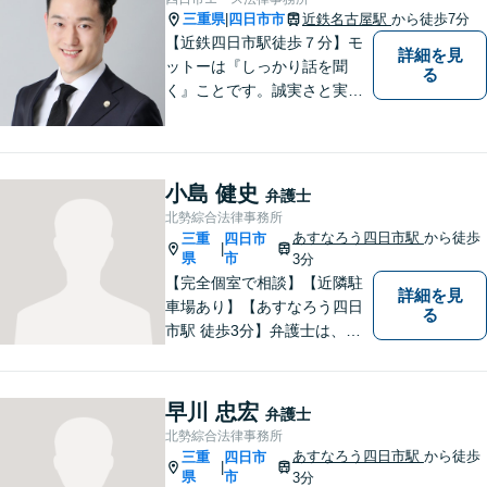
ばと思いますので、お気軽に
三重県
四日市市
近鉄名古屋駅
から徒歩7分
|
ご相談ください。
【近鉄四日市駅徒歩７分】モ
詳細を見
ットーは『しっかり話を聞
る
く』ことです。誠実さと実直
さを取り柄に、一つ一つの案
件に真摯に向き合います。離
婚問題／企業法務／労働問題
（使用者側）／交通事故／相
小島 健史
弁護士
続問題など、幅広く対応。お
北勢綜合法律事務所
気軽にご相談ください。
あすなろう四日市駅
から徒歩
三重
四日市
|
県
市
3分
【完全個室で相談】【近隣駐
詳細を見
車場あり】【あすなろう四日
る
市駅 徒歩3分】弁護士は、依
頼者の方のサポーターです。
わからないことがあれば、何
でも聞いてください。 問題解
早川 忠宏
弁護士
決に向かって一緒に頑張りま
北勢綜合法律事務所
しょう。
あすなろう四日市駅
から徒歩
三重
四日市
|
県
市
3分