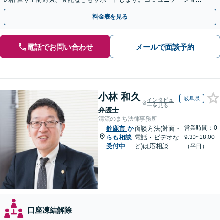
を大事にし、より納得できる解決を目指します。
料金表を見る
電話でお問い合わせ
メールで面談予約
小林 和久
岐阜県
インタビュ
ーを見る
弁護士
清流のまち法律事務所
営業時間：0
鈴鹿市
か
面談方法(対面・
らも相談
電話・ビデオな
9:30~18:00
受付中
ど)は応相談
（平日）
口座凍結解除