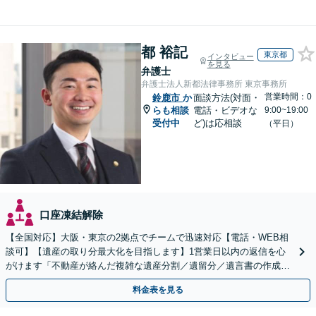
都 裕記
東京都
インタビュー
を見る
弁護士
弁護士法人新都法律事務所 東京事務所
営業時間：0
鈴鹿市
か
面談方法(対面・
らも相談
電話・ビデオな
9:00~19:00
受付中
ど)は応相談
（平日）
口座凍結解除
【全国対応】大阪・東京の2拠点でチームで迅速対応【電話・WEB相
談可】【遺産の取り分最大化を目指します】1営業日以内の返信を心
がけます「不動産が絡んだ複雑な遺産分割／遺留分／遺言書の作成・
執行／事業承継など、お任せください」【休日相談あり】
料金表を見る