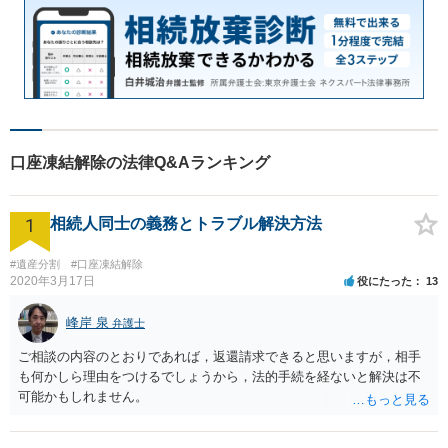
口座凍結解除の法律Q&Aランキング
1
相続人同士の義務とトラブル解決方法
#遺産分割
#口座凍結解除
2020年3月17日
役にたった
13
峰岸 泉
弁護士
ご相談の内容のとおりであれば，返還請求できると思いますが，相手
も何かしら理由をつけるでしょうから，法的手続を経ないと解決は不
可能かもしれません。