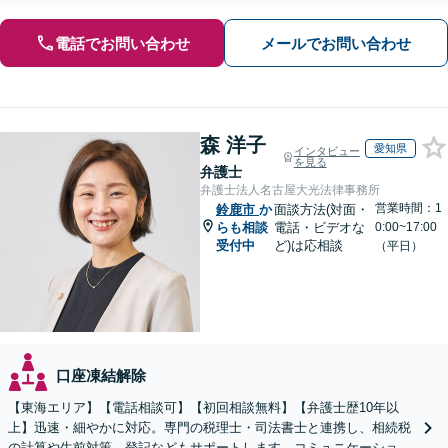
避！【遺産分割の経験豊富】相続放棄／寄与分／財産調査など
電話でお問い合わせ
メールでお問い合わせ
森 洋子
愛知県
インタビュー
を見る
弁護士
弁護士法人名古屋大光法律事務所
営業時間：1
鈴鹿市
か
面談方法(対面・
らも相談
電話・ビデオな
0:00~17:00
受付中
ど)は応相談
（平日）
口座凍結解除
【東海エリア】【電話相談可】【初回相談無料】【弁護士歴10年以
上】迅速・細やかに対応。専門の税理士・司法書士と連携し、相続税
の計算や生前対策、登記などもサポートします。コミュニケーション