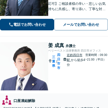
応可】ご相談者様の辛い・悲しいお気
持ちに共感し、寄り添い、丁寧な対応
を心がけます。離婚／不動産／借金／
相続／刑事事件など、幅広く対応【地
電話でお問い合わせ
メールでお問い合わせ
域に根ざした弁護士】お気軽にお問い
合わせください。
姜 成真
弁護士
ベリーベスト法律事務所 四日市オフィス
四
近鉄四日市
営業時間：09:30
三
日
~21:00（平日）
駅
から徒歩4
重
|
市
分
県
市
口座凍結解除