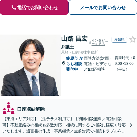
電話でお問い合わせ
メールでお問い合わせ
山路 昌宏
愛知県
インタビュ
ーを見る
弁護士
尾崎・山路法律事務所
営業時間：0
鈴鹿市
か
面談方法(対面・
らも相談
電話・ビデオな
9:00~18:00
受付中
ど)は応相談
（平日）
口座凍結解除
【東海エリア対応】【法テラス利用可】【初回相談無料／電話相談
可】不動産絡みの相続も多数対応！相続に関するご相談に幅広く対応
いたします。遺言書の作成・事業継承／生前対策で相続トラブルを回