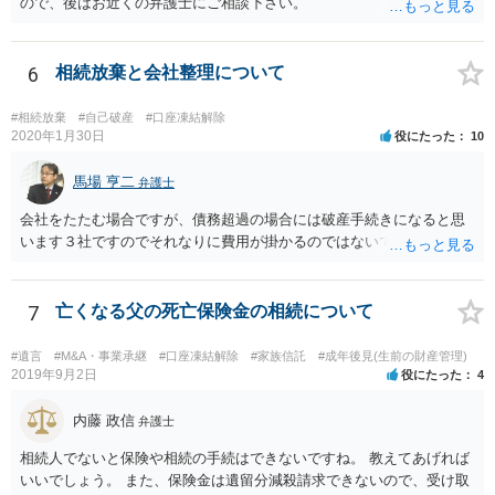
ので、後はお近くの弁護士にご相談下さい。
6
相続放棄と会社整理について
#相続放棄
#自己破産
#口座凍結解除
2020年1月30日
役にたった
10
馬場 亨二
弁護士
会社をたたむ場合ですが、債務超過の場合には破産手続きになると思
います３社ですのでそれなりに費用が掛かるのではないでしょうか。
7
亡くなる父の死亡保険金の相続について
#遺言
#M&A・事業承継
#口座凍結解除
#家族信託
#成年後見(生前の財産管理)
2019年9月2日
役にたった
4
内藤 政信
弁護士
相続人でないと保険や相続の手続はできないですね。 教えてあげれば
いいでしょう。 また、保険金は遺留分減殺請求できないので、受け取