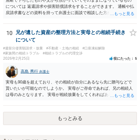
無断で下ろしたものや父から預かっていてそのままになっているもの
士に相談してみてください。
については 返還請求や損害賠償請求をすることができます。 通帳や払
戻請求書などの資料を持って弁護士に面談で相談した方がよいと思い
ます。
10
兄が遺した資産の整理方法と実母との相続手続き
について
#遺留分侵害額請求・放棄
#不動産・土地の相続
#口座凍結解除
#家族間の相続トラブル
#相続トラブルの代理交渉
2026年2月25日
役にたった
5
高島 秀行
弁護士
実母も90歳を超えており、その相続が自分にあるなら先に贈与などで
貰いたいが可能なのでしようか。 実母がご存命であれば、兄の相続人
は母のみとなります。 実母が相続放棄をしてくれればあなた方兄弟及
び実母の子が相続人となります。 実母に連絡を取って話してみるほか
ないと思います。
もっとみる