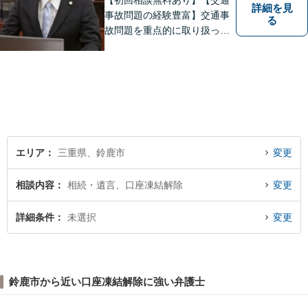
【初回相談無料あり】【交通
詳細を見
事故問題の経験豊富】交通事
る
故問題を重点的に取り扱って
おり、中でも被害者からのご
相談案件を中心に手掛けてい
ます。その他の法律問題につ
いても、あなたの身近な相談
役として、あなたの力になり
ます。
エリア
三重県、鈴鹿市
変更
相談内容
相続・遺言、口座凍結解除
変更
詳細条件
未選択
変更
鈴鹿市から近い口座凍結解除に強い弁護士