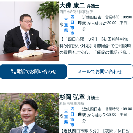
大佛 康二
弁護士
四日市SG法律事務所
四
近鉄四日市
営業時間：09:00
三
日
~20:00（平日）
駅
から徒歩2
重
|
市
分
県
市
【「四日市駅」3分】【初回相談料無
料/分割払い対応】明朗会計でご相談時
の費用もご安心。「催促の電話が鳴り
止まない」「FXや仮想通貨で大損し
た」に対応できます。自己破産や任意
電話でお問い合わせ
メールでお問い合わせ
整理、個人再生など幅広い解決方法を
提示【完全個室で安心】
杉岡 弘章
弁護士
杉岡法律事務所
四
近鉄四日市
営業時間：09:00
三
日
~18:00（平日）
駅
から徒歩5
重
|
市
分
県
市
【近鉄四日市駅５分】【夜間／休日対