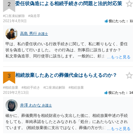
2
委任状偽造による相続手続きの問題と法的対応策
#口座凍結解除
#偽造罪
2021年4月9日
役にたった
11
高島 秀行
弁護士
甲は、私の委任状のいる行政手続きに関して、私に断りもなく、委任
状を偽造して行いました。 その行為は、刑事罰に該当しますか？
私文章偽造罪、同行使罪に該当します。 一般的に、頼まれた（委任さ
れた）人は、行政に提出する委任状の署名を偽造できるのでしょう
か？ 委任状を偽造して使用することはまでは依頼の範囲ではない
ので できないと思います。
3
相続放棄したあとの葬儀代金はもらえるのか？
#相続放棄
#相続手続き
#口座凍結解除
#相続放棄
2019年2月13日
役にたった
14
井澤 わかな
弁護士
確かに、葬儀費用を相続財産から支出した後に、相続放棄申述の手続
をしても、単純承認をしたとみなされる「処分」にあたらないとされ
ています。 (相続放棄後に支出ではなく、葬儀の方が先に来るのが通常
だと思いますので、葬儀→葬儀費用を相続財産から支出→相続放棄申