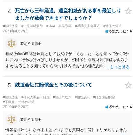
述の手続ということだと思いますが) ただ、葬儀費用ならいくらでもよ
いということではなく、身分相応の、社会的儀式として当然認められ
4
死亡から三年経過。遺産相続がある事を最近しり
る程度の金額に留まると考えた方がよいです。 もし、相続人の皆さん
ましたが放棄できますでしょうか？
に葬儀費用を支出する経済力がなく、質素な葬儀を行った費用であれ
#相続放棄
#口座凍結解除
#M&A・事業承継
#遅延損害金回収
#督促の停止
ば相続財産から支出しても単純承認と認められない可能性が高いの
2021年4月25日
役にたった
6
で、相続放棄申述が受理される可能性も高いと思います。
匿名A
弁護士
相続放棄の申述は原則としてお父様が亡くなったことを知ってから3か
月以内に行わなければなりませんが、例外的に相続財産(債務も含みま
す)があることを知ってから3か月以内であれば相続放棄の申述が認め
られる可能性もありますので、通知が届いたのが3か月以内の話なので
したら、早急に家裁に行って相続放棄の申述をしたい旨告げて必要な
書類を提出されることをおすすめいたします。 なお、お父様の債務が
5
鉄道会社に賠償金とその後について
他にもあるかもしれないというリスクを考えますと、相続放棄の申述
にあたっては、法テラスの無料相談等を利用して弁護士に相談するこ
#相続放棄
#相続人調査・確定
#相続手続き
#相続放棄
#口座凍結解除
とも十分考えられるかと存じます。また、ご記載いただいた事実関係
#不動産・土地の相続
2019年6月28日
役にたった
6
を拝見するかぎり、再婚相手のかたは既に相続放棄をされている可能
性があるかもしれません。
匿名A
弁護士
情報を小出しにされますといつまでも質問と回答にキリがありません