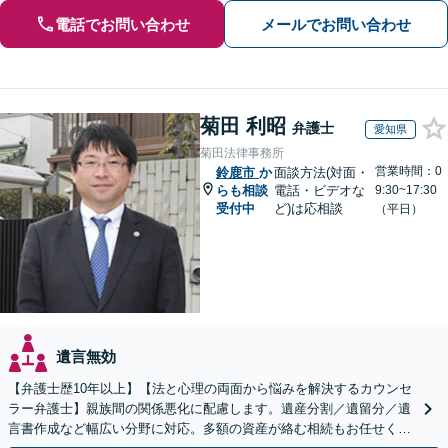
電話でお問い合わせ
メールでお問い合わせ
菊田 利昭
弁護士
愛知県
菊田法律事務所
営業時間：0
鈴鹿市
か
面談方法(対面・
らも相談
電話・ビデオな
9:30~17:30
受付中
ど)は応相談
（平日）
遺言無効
【弁護士歴10年以上】【法と心理の両面から悩みを解決するカウンセ
ラー弁護士】親族間の関係悪化に配慮します。遺産分割／遺留分／遺
言書作成など幅広い分野に対応。多額の資産が絡む相続もお任せくだ