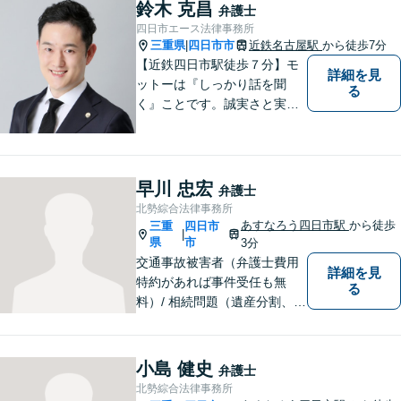
して、一緒に解決方法を考え
鈴木 克昌
弁護士
る手助けをさせていただけれ
四日市エース法律事務所
ばと思いますので、お気軽に
三重県
四日市市
近鉄名古屋駅
から徒歩7分
|
ご相談ください。
【近鉄四日市駅徒歩７分】モ
詳細を見
ットーは『しっかり話を聞
る
く』ことです。誠実さと実直
さを取り柄に、一つ一つの案
件に真摯に向き合います。離
婚問題／企業法務／労働問題
（使用者側）／交通事故／相
早川 忠宏
弁護士
続問題など、幅広く対応。お
北勢綜合法律事務所
気軽にご相談ください。
あすなろう四日市駅
から徒歩
三重
四日市
|
県
市
3分
交通事故被害者（弁護士費用
詳細を見
特約があれば事件受任も無
る
料）/ 相続問題（遺産分割、遺
言等）。是非一度ご相談くだ
さい。
小島 健史
弁護士
北勢綜合法律事務所