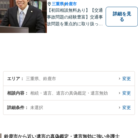
三重県
鈴鹿市
|
【初回相談無料あり】【交通
詳細を見
事故問題の経験豊富】交通事
る
故問題を重点的に取り扱って
おり、中でも被害者からのご
相談案件を中心に手掛けてい
ます。その他の法律問題につ
いても、あなたの身近な相談
役として、あなたの力になり
ます。
エリア
三重県、鈴鹿市
変更
相談内容
相続・遺言、遺言の真偽鑑定・遺言無効
変更
詳細条件
未選択
変更
鈴鹿市から近い遺言の真偽鑑定・遺言無効に強い弁護士