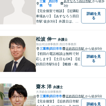
あすなろう四日市駅
から徒歩
三重
四日市
|
県
市
3分
【完全個室で相談】【近隣駐
詳細を見
車場あり】【あすなろう四日
る
市駅 徒歩3分】弁護士は、依
頼者の方のサポーターです。
わからないことがあれば、何
でも聞いてください。 問題解
松波 伸一
弁護士
決に向かって一緒に頑張りま
旭合同法律事務所 四日市事務所
しょう。
三重県
四日市市
近鉄四日市駅
から徒歩5分
|
【初回の電話相談は無料で対
詳細を見
応します】【土日もOK】【近
る
鉄四日市駅5分】【離婚・相続
問題】困っている方の力にな
れる様、話を聞き、寄り添い
ます【後見業務などの民事・
刑事事件全般】双方ともに納
齋木 洋
弁護士
得する解決を目指します【交
大洋総合法律事務所
通事故】示談金の増額に向け
三重県
四日市市
近鉄四日市駅
から徒歩5分
|
尽力
【完全個室】【近鉄四日市駅
詳細を見