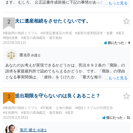
ます。 むしろ、 公正証書作成前後に下記の事情があったことが証明で
きれば判断能力がなく 無効だったと主張することが可能です。 翌年1
月に携帯が新しくなった母からの第一声は「ここにいたら殺される」
「面会に来てくれ」で、長男に聞くと「面会は出来ない。俺は携帯電
2
夫に遺産相続をさせたくないです。
話の使い方を教える為に会っている」「母の話は聞かなくて良い」と
電話が切れました。その後の電話でも「食事に毒が入っている」「体
#家族間の相続トラブル
#自筆証書遺言の作成
#遺留分侵害額請求・放棄
#遺言
にチップが埋められている」等、おかしかったです。 当時の診療記
#相続放棄
#遺言の真偽鑑定・遺言無効
2022年3月1日
役にたった
8
録、介護認定の資料、介護記録を取得して 弁護士に面談で相談された
方がよいと思います。
匿名B
弁護士
あなたのお考えが実現できるかどうかは、民法８９２条の「廃除」の
請求を家庭裁判所で認めてもらえるかどうか、です。「廃除」の理由
となる事実関係は、「虐待」をうけたか、「重大な侮辱」を受けた
か、推定相続人たる夫に「その他著しい非行」があったか否かです。
「廃除」は遺言でも可能です（民法８９３条）。 弁護士に具体的な事
情を話して相談して、「廃除」が可能か、実際に法律相談を受けるこ
3
提出期限を守らないのは良くあること？
とをお勧めします。
#家族間の相続トラブル
#不動産・土地の相続
#相続トラブルの代理交渉
#生前贈与
#遺言の真偽鑑定・遺言無効
#遺言
2025年3月26日
役にたった
11
鬼沢 健士
弁護士