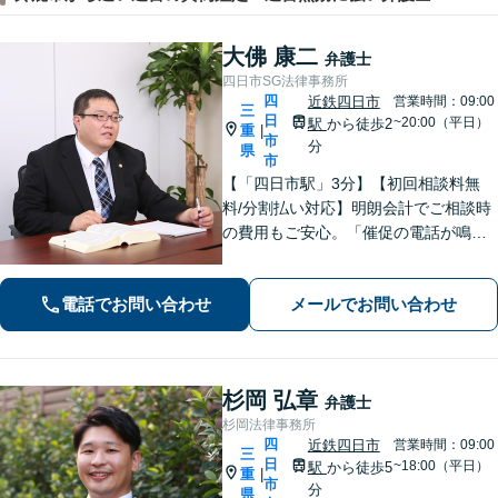
大佛 康二
弁護士
四日市SG法律事務所
四
近鉄四日市
営業時間：09:00
三
日
~20:00（平日）
駅
から徒歩2
重
|
市
分
県
市
【「四日市駅」3分】【初回相談料無
料/分割払い対応】明朗会計でご相談時
の費用もご安心。「催促の電話が鳴り
止まない」「FXや仮想通貨で大損し
た」に対応できます。自己破産や任意
電話でお問い合わせ
メールでお問い合わせ
整理、個人再生など幅広い解決方法を
提示【完全個室で安心】
杉岡 弘章
弁護士
杉岡法律事務所
四
近鉄四日市
営業時間：09:00
三
日
~18:00（平日）
駅
から徒歩5
重
|
市
分
県