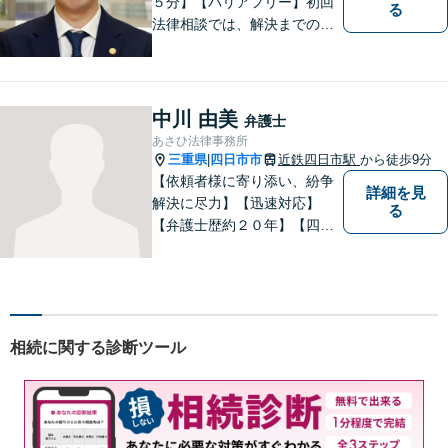
５分】【バリアフリー】初回
る
法律相談では、解決までの流
れ・今後の見通しをお伝えし
ます。お気軽にご相談くださ
い。交通事故 ／ 遺産相続 ／
企業法務・顧問弁護士
中川 由美
弁護士
あさひ法律事務所
三重県
四日市市
近鉄四日市駅
から徒歩9分
|
【依頼者様に寄り添い、紛争
詳細を見
解決に尽力】【迅速対応】
る
【弁護士歴約２０年】【四日
市市役所すぐ西】【女性弁護
士】＊安心してご相談くださ
い＊
相続に関する診断ツール