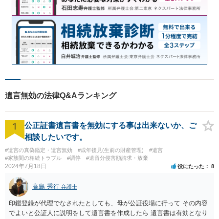
遺言無効の法律Q&Aランキング
1
公正証書遺言書を無効にする事は出来ないか、ご
相談したいです。
#遺言の真偽鑑定・遺言無効
#成年後見(生前の財産管理)
#遺言
#家族間の相続トラブル
#調停
#遺留分侵害額請求・放棄
2024年7月18日
役にたった
8
高島 秀行
弁護士
印鑑登録が代理でなされたとしても、母が公証役場に行って その内容
でよいと公証人に説明をして遺言書を作成したら 遺言書は有効となり