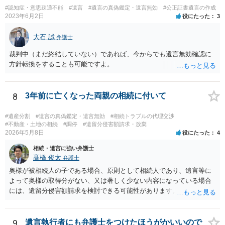
#認知症・意思疎通不能
#遺言
#遺言の真偽鑑定・遺言無効
#公正証書遺言の作成
2023年6月2日
役にたった
3
大石 誠
弁護士
裁判中（まだ終結していない）であれば、今からでも遺言無効確認に
方針転換をすることも可能ですよ。
8
3年前に亡くなった両親の相続に付いて
#遺産分割
#遺言の真偽鑑定・遺言無効
#相続トラブルの代理交渉
#不動産・土地の相続
#調停
#遺留分侵害額請求・放棄
2026年5月8日
役にたった
4
相続・遺言に強い弁護士
髙橋 俊太
弁護士
奥様が被相続人の子である場合、原則として相続人であり、遺言等に
よって奥様の取得分がない、又は著しく少ない内容になっている場合
には、遺留分侵害額請求を検討できる可能性があります。ただし、
「相続は３年以内」という説明は、遺留分そのものではなく、相続登
記の義務化に関する説明と混同されている可能性があります。相続登
記については、不動産を相続で取得したことを知った日から３年以内
9
遺言執行者にも弁護士をつけたほうがかいいので