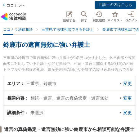
弁護士の方はこちら
ココナラへ
投稿する
探す
閲覧履歴
マイリスト
ログイン
ココナラ法律相談
三重県で法律相談できる弁護士
鈴鹿市で法律相談で
鈴鹿市の遺言無効に強い弁護士
三重県の鈴鹿市で遺言無効に強い弁護士が1名見つかりました。休日面談や夜間
面談に対応している弁護士なども掲載中。相続・遺言に関係する家族間の相続
トラブルや認知症の相続、遺産分割等の細かな分野での絞り込み検索もでき便
利です。特に川戸綜合法律事務所の川戸 雄介弁護士のプロフィール情報や弁護
士費用、強みなどが注目されています。『鈴鹿市で土日や夜間に発生した遺言
エリア
三重県、鈴鹿市
変更
無効のトラブルを今すぐに弁護士に相談したい』『遺言無効のトラブル解決の
実績豊富な近くの弁護士を検索したい』『初回相談無料で遺言無効を法律相談
相談内容
相続・遺言、遺言の真偽鑑定・遺言無効
変更
できる鈴鹿市内の弁護士に相談予約したい』などでお困りの相談者さんにおす
すめです。
詳細条件
未選択
変更
遺言の真偽鑑定・遺言無効に強い鈴鹿市から相談可能な弁護士