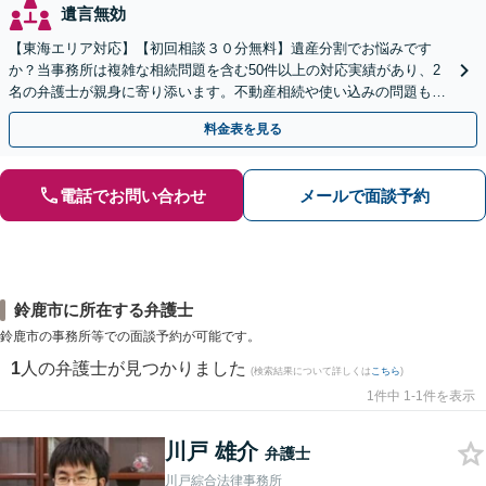
遺言無効
【東海エリア対応】【初回相談３０分無料】遺産分割でお悩みです
か？当事務所は複雑な相続問題を含む50件以上の対応実績があり、2
名の弁護士が親身に寄り添います。不動産相続や使い込みの問題も分
かりやすく解説。WEB相談可能。LINE予約受付中
料金表を見る
電話でお問い合わせ
メールで面談予約
鈴鹿市に所在する弁護士
鈴鹿市の事務所等での面談予約が可能です。
1
人の弁護士が見つかりました
(検索結果について詳しくは
こちら
)
1件中 1-1件を表示
川戸 雄介
弁護士
川戸綜合法律事務所