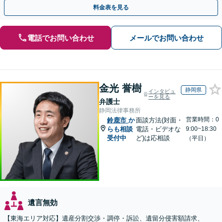
さい。【夜間・休日の相談可能】【駐車場完備】
料金表を見る
電話でお問い合わせ
メールでお問い合わせ
金光 誉樹
静岡県
インタビュ
ーを見る
弁護士
静岡法律事務所
営業時間：0
鈴鹿市
か
面談方法(対面・
らも相談
電話・ビデオな
9:00~18:30
受付中
ど)は応相談
（平日）
遺言無効
【東海エリア対応】遺産分割交渉・調停・訴訟、遺留分侵害額請求、