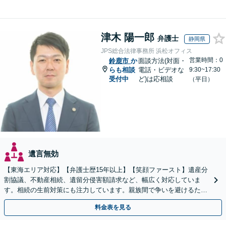
津木 陽一郎
弁護士
静岡県
JPS総合法律事務所 浜松オフィス
営業時間：0
鈴鹿市
か
面談方法(対面・
らも相談
電話・ビデオな
9:30~17:30
受付中
ど)は応相談
（平日）
遺言無効
【東海エリア対応】【弁護士歴15年以上】【笑顔ファースト】遺産分
割協議、不動産相続、遺留分侵害額請求など、幅広く対応していま
す。相続の生前対策にも注力しています。親族間で争いを避けるため
にも、お早めにご相談ください。【初回面談無料】
料金表を見る