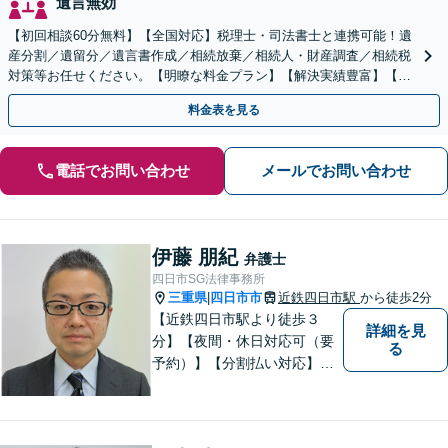
遺言無効
【初回相談60分無料】【全国対応】税理士・司法書士と連携可能！遺
産分割／遺留分／遺言書作成／相続放棄／相続人・財産調査／相続税
対策等お任せください。【明瞭な料金プラン】【解決実績豊富】【電
話相談可】
料金表を見る
電話でお問い合わせ
メールでお問い合わせ
伊藤 朋紀
弁護士
四日市SG法律事務所
三重県
四日市市
近鉄四日市駅
から徒歩2分
|
【近鉄四日市駅より徒歩３
詳細を見
分】【夜間・休日対応可（要
る
予約）】【分割払い対応】
【弁護士歴１０年以上】 法律
相談を大切にしています。ま
ずはできる限り丁寧にお聞き