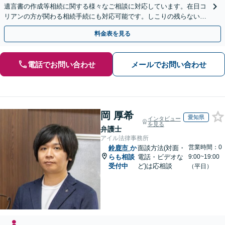
遺言書の作成等相続に関する様々なご相談に対応しています。在日コ
リアンの方が関わる相続手続にも対応可能です。しこりの残らない解
決を特に意識しています。
料金表を見る
電話でお問い合わせ
メールでお問い合わせ
岡 厚希
愛知県
インタビュー
を見る
弁護士
アイル法律事務所
営業時間：0
鈴鹿市
か
面談方法(対面・
らも相談
電話・ビデオな
9:00~19:00
受付中
ど)は応相談
（平日）