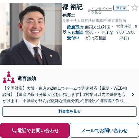
都 裕記
東京都
インタビュー
を見る
弁護士
弁護士法人新都法律事務所 東京事務所
営業時間：0
鈴鹿市
か
面談方法(対面・
らも相談
電話・ビデオな
9:00~19:00
受付中
ど)は応相談
（平日）
遺言無効
【全国対応】大阪・東京の2拠点でチームで迅速対応【電話・WEB相
談可】【遺産の取り分最大化を目指します】1営業日以内の返信を心
がけます「不動産が絡んだ複雑な遺産分割／遺留分／遺言書の作成・
執行／事業承継など、お任せください」【休日相談あり】
料金表を見る
電話でお問い合わせ
メールでお問い合わせ