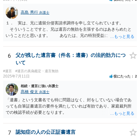
高島 秀行
弁護士
１． 実は、兄に遺留分侵害請求調停を申し立てられています。
そういうことですと、兄は遺言の無効を主張するのはあきらめたと
いうことだと思います。 あなたは、兄の特別受益について立証し
て、遺留分の問題を解決すればよいと思います。 弁護士に面談で
詳しい事情を話して相談された方がよいと思います。
6
父が残した遺言書（件名：遺書）の法的効力につ
いて
#遺言
#遺言の真偽鑑定・遺言無効
2025年7月11日
役にたった
2
相続・遺言に強い弁護士
髙橋 俊太
弁護士
「遺書」という文書名でも特に問題はなく、封をしていない場合であ
っても自筆証書遺言の要件を満たしていれば有効であり、家庭裁判所
での検認手続が必要となります。
7
認知症の人の公正証書遺言