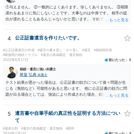
①与えません。 ②一般的によくあります。珍しくありません。 ③期限
遅れをあまりに気にしないことです。大事なのは中身です。 相手の提
出が遅れることもあるんじゃないかと思います。 それでもあなた有利
にはなりません。
4
公正証書遺言を作りたいです。
#公正証書遺言の作成
#遺言の書き直し・やり直し
#遺言
#相続税対策
#家族間の相続トラブル
#遺言の真偽鑑定・遺言無効
2022年6月17日
役にたった
5
相続・遺言に強い弁護士
尾畠 弘典
弁護士
テスト結果が悪かった場合は、公正証書の効力について後々問題が生
じる（無効など）可能性があると思います。 他に公正証書の効力に問
題が出る場合としては、強迫により作成された場合、錯誤（勘違い）
の場合などがあります。 遺言の対象となる財産の多寡などにもよりま
すが、弁護士に作成を依頼する場合は、１０～数十万円程度になるケ
ースが多いと思います。 報酬体系は、弁護士ごとに異なりますので一
5
遺言書や自筆手紙の真正性を証明する方法につい
律の基準はありません。
て
#遺産分割
#遺言の真偽鑑定・遺言無効
#調停
2024年7月2日
役にたった
2