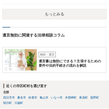
作成するという方法もあります。また、相談して証人を用意してもら
うことも可能です。 ＞不動産名義を父から母に名義変更しておいた方
がいいのではと考えていますがどう思いますか？ 詳細が不明であり何
もっとみる
とも言えないのですが、遺言内容との関わりもあると思いますので、
弁護士に事情等を説明して個別に相談した方がよいように思います。
遺言無効に関連する法律相談コラム
相続・遺言
遺言書は無効にできる？主張するための
要件や法的手続きの流れを解説
近くの市区町村を選び直す
北部
四日市市
桑名市
鈴鹿市
亀山市
いなべ市
木曽岬町
東員町
菰野町
朝日町
川越町