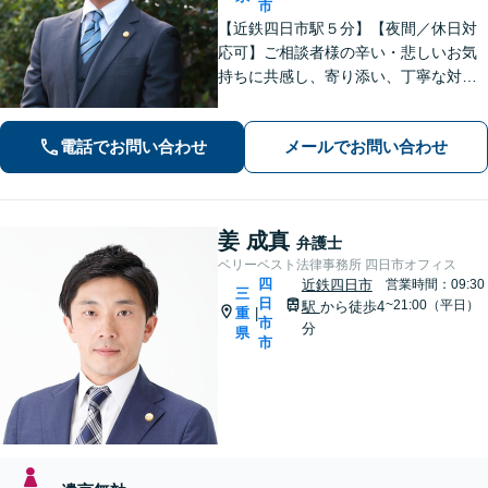
市
【近鉄四日市駅５分】【夜間／休日対
応可】ご相談者様の辛い・悲しいお気
持ちに共感し、寄り添い、丁寧な対応
を心がけます。離婚／不動産／借金／
相続／刑事事件など、幅広く対応【地
電話でお問い合わせ
メールでお問い合わせ
域に根ざした弁護士】お気軽にお問い
合わせください。
姜 成真
弁護士
ベリーベスト法律事務所 四日市オフィス
四
近鉄四日市
営業時間：09:30
三
日
~21:00（平日）
駅
から徒歩4
重
|
市
分
県
市