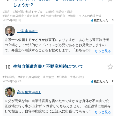
に申請する義務があります。一方、遺留分侵害額請求は、相続開始お
しょうか？
よび遺留分を侵害する贈与・遺贈があったことを知った時から１年で
#遺言
#家族間の相続トラブル
#相続財産調査・鑑定
時効にかかります。また、相続開始から１０年が経過すると、認識の
#遺言の真偽鑑定・遺言無効
#遺言執行者の選任
#相続トラブルの代理交渉
有無にかかわらず行使できなくなります。 奥様がご両親の死亡を最近
2025年8月8日
役にたった
3
まで知らなかったのであれば、少なくとも「知った時から１年」の時
効がいつから進むかは慎重に検討する必要があります。ただし、死亡
川添 圭
弁護士
から３年が経過しているとのことですので、早急に戸籍、遺言の有
無、不動産登記、遺産分割協議書の有無を確認した方がよいでしょ
弁護士へ依頼するかどうかは事案によりますが、あなたも遺言執行者
う。特に、お姉様側だけで不動産名義を変更している場合、遺言があ
の立場としての法的なアドバイスが必要であるとお見受けしますの
ったのか、遺産分割協議書が作成されているのか、奥様の署名押印が
で、弁護士へ相談することをお勧めします。「あちらの弁護士」（元
あるのかが重要です。奥様が何も署名していないのであれば、遺留分
嫁と娘の弁護士のことでしょうか）へ聴いても、自分に有利な主張や
以前に、法定相続分や遺産分割未了の問題として整理すべき場合もあ
誘導しかしてこないと思います。
ります。 奥様において戸籍謄本、不動産登記簿、固定資産評価証明
10
生前自筆遺言書と不動産相続について
書、遺言書の有無等を確認し、弁護士に個別に相談した方がよいと思
われます。
#生前贈与
#遺言の真偽鑑定・遺言無効
#不動産・土地の相続
2024年5月24日
役にたった
2
髙橋 俊太
弁護士
＞父が元気な時に自筆遺言書を書いたのですが今は身体が不自由で公
正役場に行く事が出来ず ＞保管してもらえません。 公証役場に連絡を
して相談し、自宅や病院などに公証人に出張してもらって公正証書を