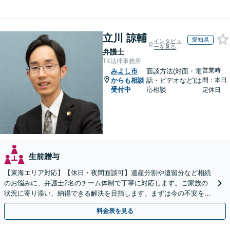
立川 諒輔
愛知県
インタビュ
ーを見る
弁護士
TK法律事務所
営業時
みよし市
面談方法(対面・電
からも相談
話・ビデオなど)は
間：本日
受付中
応相談
定休日
生前贈与
【東海エリア対応】【休日・夜間面談可】遺産分割や遺留分など相続
のお悩みに、弁護士2名のチーム体制で丁寧に対応します。ご家族の
状況に寄り添い、納得できる解決を目指します。まずは今の不安をお
聞かせください【メール・WEB相談可】
料金表を見る