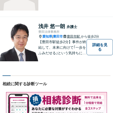
浅井 悠一朗
弁護士
豊田法律事務所
愛知県
豊田市
豊田市駅
から徒歩2分
|
【豊田市駅徒歩2分】事件が終
詳細を見
結して、未来に向けて｢一歩を
る
ふみだせる｣という気持ちに向
けて尽力します。皆様に寄り
添い、的確なアドバイスを行
うよう務めています。費用面
のご不安はご相談ください。
【法テラス利用可※ご利用要
相続に関する診断ツール
件あり】