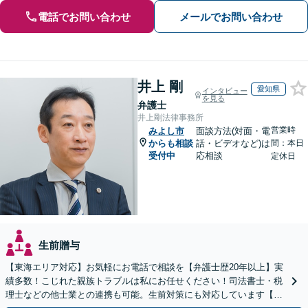
電話でお問い合わせ
メールでお問い合わせ
井上 剛
愛知県
インタビュー
を見る
弁護士
井上剛法律事務所
営業時
みよし市
面談方法(対面・電
からも相談
話・ビデオなど)は
間：本日
受付中
応相談
定休日
生前贈与
【東海エリア対応】お気軽にお電話で相談を【弁護士歴20年以上】実
績多数！こじれた親族トラブルは私にお任せください！司法書士・税
理士などの他士業との連携も可能。生前対策にも対応しています【夜