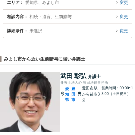
エリア
愛知県、みよし市
変更
相談内容
相続・遺言、生前贈与
変更
詳細条件
未選択
変更
みよし市から近い生前贈与に強い弁護士
武田 彰弘
弁護士
弁護士法人心 豊田法律事務所
豊田市駅
営業時間：09:00~1
愛
豊
8:00（土日祝日）
知
田
から徒歩3
|
県
市
分