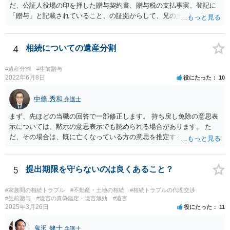
だ、公証人役場の印を押した贈与契約書、贈与税の支払事実、登記に
「贈与」と記載されていること、の証拠からして、兄の主張は通らな
いようには思います。 ③④その通りだと思います。 話し合いで折り合
わなければ、遺産分割調停を申し立てて進めるのがベターのような気
がしますね。
4
相続についての遺産分割
#遺産分割
#生前贈与
2022年6月8日
役にたった
10
中條 秀和
弁護士
まず、先ほどの当職の回答で一部修正します。 持ち戻し免除の意思表
示については、黙示の意思表示でも認められる場合があります。 た
だ、その場合は、既に亡くなっている方の意思を推定することになり
ますので、なかなか立証のハードルは高いと思われます。それゆえ、
持ち戻し免除の意思表示は書面で明確にしておいていただくべきとい
う結論は変わりません。 誤解を与えるような回答でした。失礼しまし
5
提出期限を守らないのは良くあること？
た。 文言については、「〇〇に対する生前贈与による特別受益の持ち
戻しをすべて免除する」というのがオーソドックスなものですが、ご
#家族間の相続トラブル
#不動産・土地の相続
#相続トラブルの代理交渉
心配ならば、弁護士のところに行って、特別受益となりそうな贈与に
#生前贈与
#遺言の真偽鑑定・遺言無効
#遺言
2025年3月26日
役にたった
11
ついて説明した上で、適切な文言についてご相談してみてはいかがで
しょうか。
鬼沢 健士
弁護士