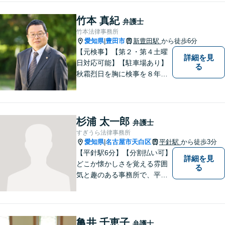
回相談無料、営業時間外の相
談対応も行っております。ま
竹本 真紀
弁護士
ずは、お気軽にお電話くださ
竹本法律事務所
い。
愛知県
豊田市
新豊田駅
から徒歩6分
|
【元検事】【第２・第４土曜
詳細を見
日対応可能】【駐車場あり】
る
秋霜烈日を胸に検事を８年，
ひまわりを胸に青森で弁護士
を１８年，そして豊田市に戻
りました。皆様の生活に寄り
添い，「この地域」の方々の
杉浦 太一郎
弁護士
悩みに対して一緒に解決を目
すぎうら法律事務所
指したいと思います。お待ち
愛知県
名古屋市天白区
平針駅
から徒歩3分
|
しております。
【平針駅6分】【分割払い可】
詳細を見
どこか懐かしさを覚える雰囲
る
気と趣のある事務所で、平針
に縁とゆかりを持った弁護士
が【相続・不動産・一般民
事・企業法務・税務】といっ
た幅広い対応業務で問題解決
亀井 千恵子
弁護士