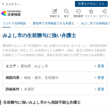
弁護士の方はこちら
ココナラへ
投稿する
探す
閲覧履歴
マイリスト
ログイン
ココナラ法律相談
愛知県で法律相談できる弁護士
みよし市で法律相談
みよし市の生前贈与に強い弁護士
愛知県のみよし市で生前贈与に強い弁護士が2名見つかりました。初回面談無料
や休日面談に対応している弁護士なども掲載中。相続・遺言に関係する家族間
の相続トラブルや認知症の相続、遺産分割等の細かな分野での絞り込み検索も
でき便利です。特にみよし総合法律事務所 三好ヶ丘事務所の相馬 信子弁護士や
みよし総合法律事務所の伊藤 健二弁護士のプロフィール情報や弁護士費用、強
エリア
愛知県、みよし市
変更
みなどが注目されています。『みよし市で土日や夜間に発生した生前贈与のト
ラブルを今すぐに弁護士に相談したい』『生前贈与のトラブル解決の実績豊富
相談内容
相続・遺言、生前贈与
変更
な近くの弁護士を検索したい』『初回相談無料で生前贈与を法律相談できるみ
よし市内の弁護士に相談予約したい』などでお困りの相談者さんにおすすめで
す。
詳細条件
未選択
変更
生前贈与に強いみよし市から相談可能な弁護士