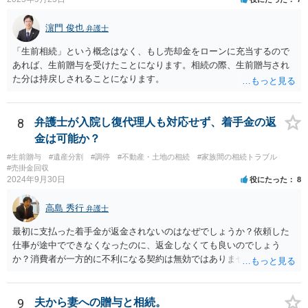
に残し、余剰資金で受取人を友人・団体にした保険を活用。保険金は
相続財産とは別枠で、遺留分対策にも有効と思われます。 ③負担付死
濵門 俊也
弁護士
因贈与 「介護・見守り等を条件に、死亡時に財産を渡す」契約。条件
不履行なら無効にでき、老後の安心を担保できます。 ④ 寄附予約＋解
「生前相続」という概念はなく、もし売却金をローンに充当するので
除条件 慈善団体への寄附を予約しつつ、資金不足時は解除できる条項
あれば、生前贈与を受けたことになります。相続の際、生前贈与され
を設定。 などがあり得るかと思われます。
た分は持戻しされることになります。
8
弁護士が入院し復代理人も対応せず、着手金の返
金は可能か？
#生前贈与
#遺産分割
#調停
#不動産・土地の相続
#家族間の相続トラブル
#売掛金回収
2024年9月30日
役にたった
8
高島 秀行
弁護士
最初に支払った着手金が返金されないのはなぜでしょうか？依頼した
仕事が途中でできなくなったのに、返金しなくても良いのでしょう
か？消費者が一方的に不利になる契約は無効ではありませんか？
着手金は、前の弁護士が倒れるまでにやった仕事に応じて清算する義
務があると思います。 倒れた弁護士が所属する弁護士会に相談さ
れた方がよいと思います。 倒れた弁護士は脳梗塞で倒れたようで
9
夫から妻への贈与と相続。