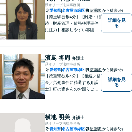
に取り組みます。
緑オリーブ法律事務所
愛知県
名古屋市緑区
徳重駅
から徒歩5分
|
【徳重駅徒歩4分】【離婚・相
詳細を見
続・財産管理・債務整理事件
る
に注力】相談しやすい雰囲気
を心がけております。お気軽
にご相談ください。【駐車場
有】
濱嶌 将周
弁護士
緑オリーブ法律事務所
愛知県
名古屋市緑区
徳重駅
から徒歩5分
|
【徳重駅徒歩4分】【相続／借
詳細を見
金／労働事件に精通する弁護
る
士】町の皆さんのお困りごと
を何でも解決するジェネラリ
スト弁護士。社会の秩序を保
つべく、環境問題やマイナン
バー等の情報問題にも意欲高
横地 明美
弁護士
く取り組みます。お困りごと
緑オリーブ法律事務所
があれば。お気軽にご相談く
愛知県
名古屋市緑区
徳重駅
から徒歩5分
|