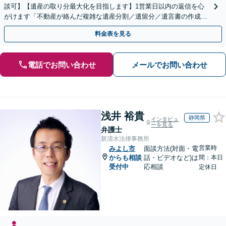
談可】【遺産の取り分最大化を目指します】1営業日以内の返信を心
がけます「不動産が絡んだ複雑な遺産分割／遺留分／遺言書の作成・
執行／事業承継など、お任せください」【休日相談あり】
料金表を見る
電話でお問い合わせ
メールでお問い合わせ
浅井 裕貴
静岡県
インタビュ
ーを見る
弁護士
新清水法律事務所
営業時
みよし市
面談方法(対面・電
からも相談
話・ビデオなど)は
間：本日
受付中
応相談
定休日