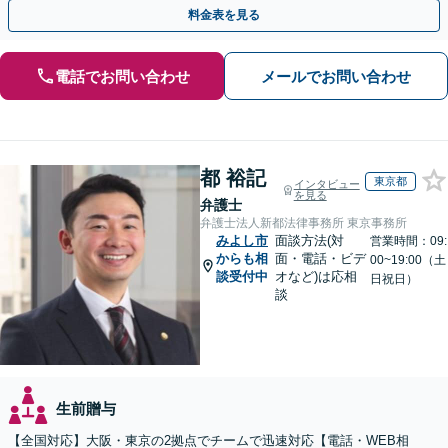
間・休日面談可】【完全個室・秘密厳守】
料金表を見る
電話でお問い合わせ
メールでお問い合わせ
都 裕記
東京都
インタビュー
を見る
弁護士
弁護士法人新都法律事務所 東京事務所
みよし市
面談方法(対
営業時間：09:
からも相
面・電話・ビデ
00~19:00（土
談受付中
オなど)は応相
日祝日）
談
生前贈与
【全国対応】大阪・東京の2拠点でチームで迅速対応【電話・WEB相