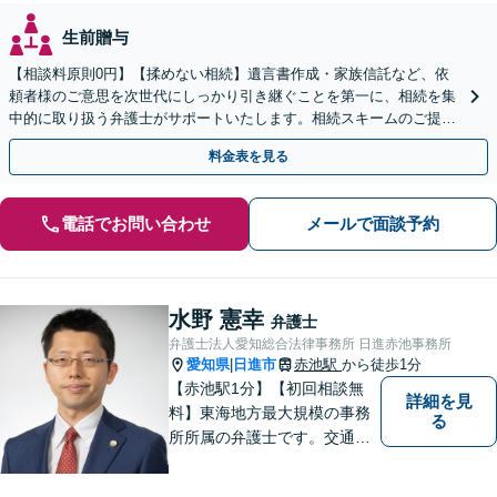
生前贈与
【相談料原則0円】【揉めない相続】遺言書作成・家族信託など、依
頼者様のご意思を次世代にしっかり引き継ぐことを第一に、相続を集
中的に取り扱う弁護士がサポートいたします。相続スキームのご提案
から遺言執行まで責任を持って対応させていただきます。
料金表を見る
電話でお問い合わせ
メールで面談予約
水野 憲幸
弁護士
弁護士法人愛知総合法律事務所 日進赤池事務所
愛知県
日進市
赤池駅
から徒歩1分
|
【赤池駅1分】【初回相談無
詳細を見
料】東海地方最大規模の事務
る
所所属の弁護士です。交通事
故、離婚問題、相続問題等多
数の事件を扱っています。初