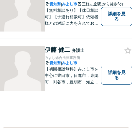
愛知県
みよし市
三好ヶ丘駅
から徒歩6分
|
【無料相談あり】【休日相談
詳細を見
可】【子連れ相談可】依頼者
る
様との対話に力を入れており
ます。 「最善の解決イメー
ジ」を実現するために、尽力
致します。 お気軽にご相談く
伊藤 健二
ださい。
弁護士
みよし総合法律事務所
愛知県
みよし市
|
【初回相談無料】みよし市を
詳細を見
中心に豊田市，日進市，東郷
る
町，刈谷市，豊明市，知立市
などの地域に密着した総合法
律事務所です。仕事の「質」
にこだわり，依頼者との「信
頼関係」を大切にしていま
す。