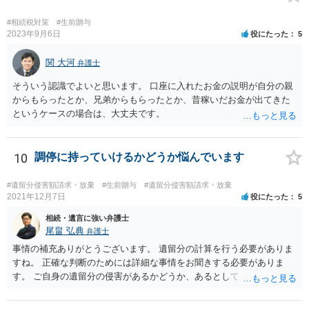
すが、 判断能力があり、復代理を倒れた弁護士の判断で復代理を
選任したのか 即ち、復代理人の選任は有効なのかという問題もあ
#相続税対策
#生前贈与
ると思います。
2023年9月6日
役にたった
5
関 大河
弁護士
そういう認識でよいと思います。 口座に入れたお金の説明が自分の親
からもらったとか、兄弟からもらったとか、昔稼いだお金が出てきた
というケースの場合は、大丈夫です。
10
調停に持っていけるかどうか悩んでいます
#遺留分侵害額請求・放棄
#生前贈与
#遺留分侵害額請求・放棄
2021年12月7日
役にたった
5
相続・遺言に強い弁護士
尾畠 弘典
弁護士
事情の補充ありがとうございます。 遺留分の計算を行う必要がありま
すね。 正確な判断のためには詳細な事情をお聞きする必要がありま
す。 ご自身の遺留分の侵害があるかどうか、あるとしてどの程度の金
額となるかを正確に把握されたいのであれば、一度お近くの弁護士に
相談されるのが良いと思います。