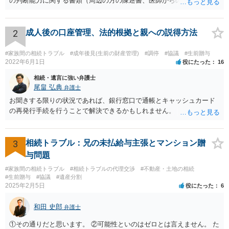
の判断能力に関する書類（周辺の方の陳述書、医師からの聴取書等）
を整え、家裁の鑑定を経る前提で鑑定費用の予納金を用意し、申立て
をしていただければそこから先は進むのではないかと存じます。 ま
た、Aさんの意向を酌みすぎるあまりに後見申立ができない状況にして
2
成人後の口座管理、法的根拠と親への説得方法
いる施設の問題もありますので、当該地域の地域包括支援センターに
ご相談されるのもひとつの方法です。
#家族間の相続トラブル
#成年後見(生前の財産管理)
#調停
#協議
#生前贈与
2022年6月1日
役にたった
16
相続・遺言に強い弁護士
尾畠 弘典
弁護士
お聞きする限りの状況であれば、銀行窓口で通帳とキャッシュカード
の再発行手続を行うことで解決できるかもしれません。
3
相続トラブル：兄の未払給与主張とマンション贈
与問題
#家族間の相続トラブル
#相続トラブルの代理交渉
#不動産・土地の相続
#生前贈与
#協議
#遺産分割
2025年2月5日
役にたった
6
和田 史郎
弁護士
①その通りだと思います。 ②可能性といのはゼロとは言えません。 た