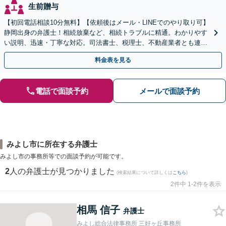
生前贈与
【初回電話相談10分無料】【依頼後はメール・LINEでのやり取り可】
静岡出身の弁護士！相続放棄など、相続トラブルに精通。わかりやす
い説明、迅速・丁寧な対応。司法書士、税理士、不動産業者とも連携
し、遺産相続をトータルサポート【完全個室相談】
料金表を見る
電話で面談予約
メールで面談予約
みよし市に所在する弁護士
みよし市の事務所等での面談予約が可能です。
2
人の弁護士が見つかりました
(検索結果について詳しくは
こちら
)
2件中 1-2件を表示
相馬 信子
弁護士
みよし総合法律事務所 三好ヶ丘事務所