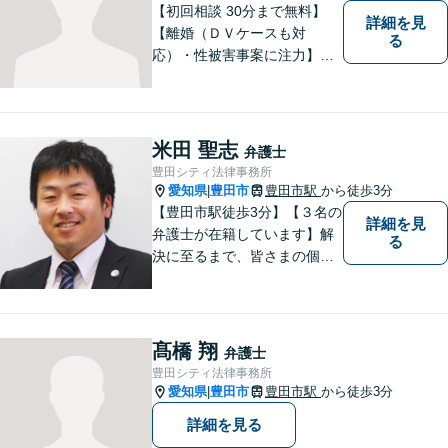
ださい。
【初回相談 30分まで無料】
詳細を見
【離婚（ＤＶケースも対
る
応）・性被害事案に注力】
【子連れでのご相談可】
米田 聖志
弁護士
豊田シティ法律事務所
愛知県
豊田市
豊田市駅
から徒歩3分
|
【豊田市駅徒歩3分】【３名の
詳細を見
弁護士が在籍しています】解
る
決に至るまで、皆さまの個別
の事情に応じた質の高いオー
ダーメイドのサポートをしま
す。借金問題／離婚問題／相
続問題／刑事事件／企業法務
髙橋 翔
弁護士
など幅広く対応。どうぞお気
豊田シティ法律事務所
軽にご相談ください。
愛知県
豊田市
豊田市駅
から徒歩3分
|
詳細を見る