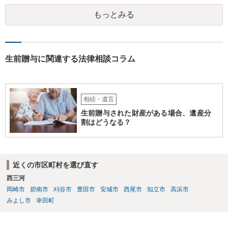
もっとみる
生前贈与に関連する法律相談コラム
相続・遺言
生前贈与された財産がある場合、遺産分
割はどうなる？
近くの市区町村を選び直す
西三河
岡崎市
碧南市
刈谷市
豊田市
安城市
西尾市
知立市
高浜市
みよし市
幸田町