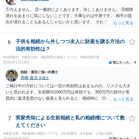
①与えません。 ②一般的によくあります。珍しくありません。 ③期限
遅れをあまりに気にしないことです。大事なのは中身です。 相手の提
出が遅れることもあるんじゃないかと思います。 それでもあなた有利
にはなりません。
6
子供を相続から外しつつ友人に財産を譲る方法の
法的有効性は？
#生前贈与
#遺産分割
#家族間の相続トラブル
#相続税対策
2026年1月19日
役にたった
4
相続・遺言に強い弁護士
髙橋 俊太
弁護士
ご検討中の方針については一定の有効性はあるものの、リスクも大き
いと思われます。生前贈与1000万円は有効でも、300万円の貸付が実
質的に返済意思のない仮装と見られると、相続時に「贈与」と評価さ
れ、子から遺留分侵害額請求を受ける可能性があります。 その他の方
法として考えられるものとしては、 ①信託（家族信託・目的信託） 財
産を信託口に移し、受託者（信頼できる友人や専門職）に管理させ、
7
実家売却による生前相続と私の相続権について教
・生存中はあなたの生活費・介護費に優先充当 ・残余を友人や慈善団
えてください
体へ と使途を厳格に指定。相続ではなく信託帰属になるため、子の関
#遺産分割
#家族間の相続トラブル
#生前贈与
#不動産・土地の相続
与を大きく排除できます。 ②遺言＋生命保険の組合せ 生活資金は手元
2025年9月25日
役にたった
7