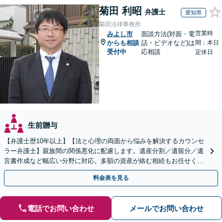
菊田 利昭
弁護士
愛知県
菊田法律事務所
営業時
みよし市
面談方法(対面・電
からも相談
話・ビデオなど)は
間：本日
受付中
応相談
定休日
生前贈与
【弁護士歴10年以上】【法と心理の両面から悩みを解決するカウンセ
ラー弁護士】親族間の関係悪化に配慮します。遺産分割／遺留分／遺
言書作成など幅広い分野に対応。多額の資産が絡む相続もお任せくだ
さい。【夜間・休日の相談可能】【駐車場完備】
料金表を見る
電話でお問い合わせ
メールでお問い合わせ