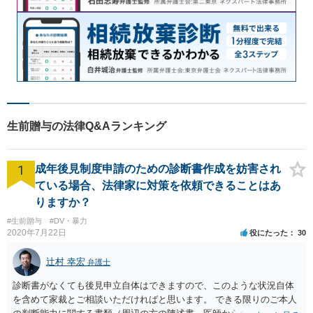
生前贈与の法律Q&Aランキング
1
成年後見制度申請のための診断書作成を妨害され
ている場合、法律家に対策を依頼できることはあ
りますか？
#生前贈与
#DV・暴力
2020年7月22日
役にたった
30
辻村 幸宏
弁護士
診断書がなくても後見申立自体はできますので、このような状況自体
を含めて家裁とご相談いただければと思います。 できる限りのご本人