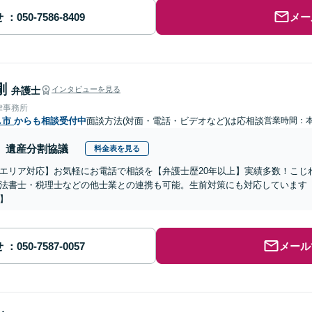
せ
メー
剛
弁護士
インタビューを見る
律事務所
し市
からも相談受付中
面談方法(対面・電話・ビデオなど)は応相談
営業時間：
遺産分割協議
料金表を見る
エリア対応】お気軽にお電話で相談を【弁護士歴20年以上】実績多数！こじ
法書士・税理士などの他士業との連携も可能。生前対策にも対応しています
】
せ
メール