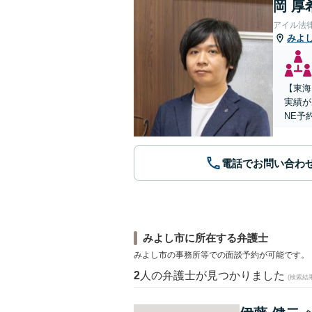
岡 厚
アイル法
みよ
【東海
実績が
NE予
電話でお問い合わ
みよし市に所在する弁護士
みよし市の事務所等での面談予約が可能です。
2
人の弁護士が見つかりました
(検索結