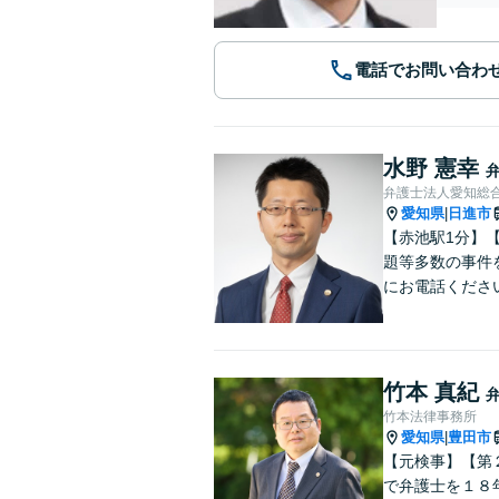
電話でお問い合わ
水野 憲幸
弁護士法人愛知総
愛知県
日進市
|
【赤池駅1分】
題等多数の事件
にお電話くださ
竹本 真紀
竹本法律事務所
愛知県
豊田市
|
【元検事】【第
で弁護士を１８