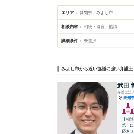
エリア
愛知県、みよし市
相談内容
相続・遺言、協議
詳細条件
未選択
みよし市から近い協議に強い弁護士
武田 
弁護士法
愛知
【相談
第一に
応させ