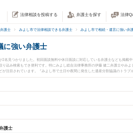
法律相談を投稿する
弁護士を探す
法律Q
弁護士
みよし市で法律相談できる弁護士
みよし市で相続・遺言に強い弁
議に強い弁護士
が2名見つかりました。初回面談無料や休日面談に対応している弁護士なども掲載
絞り込み検索もでき便利です。特にみよし総合法律事務所の伊藤 健二弁護士やみよし
どが注目されています。『みよし市で土日や夜間に発生した遺産分割協議のトラブ
検索したい』『初回相談無料で遺産分割協議を法律相談できるみよし市内の弁護士
弁護士