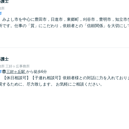
弁護士
務所
市
】みよし市を中心に豊田市，日進市，東郷町，刈谷市，豊明市，知立市
所です。仕事の「質」にこだわり，依頼者との「信頼関係」を大切にし
弁護士
所 三好ヶ丘事務所
市
三好ヶ丘駅
から徒歩6分
】【休日相談可】【子連れ相談可】依頼者様との対話に力を入れておりま
現するために、尽力致します。 お気軽にご相談ください。