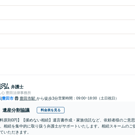
彰弘
弁護士
人心 豊田法律事務所
県
豊田市
豊田市駅
から徒歩3分
営業時間：09:00~18:00（土日祝日）
|
遺産分割協議
料金表を見る
料原則0円】【揉めない相続】遺言書作成・家族信託など、依頼者様のご意
、相続を集中的に取り扱う弁護士がサポートいたします。相続スキームのご
ていただきます。