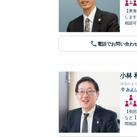
【東海
します
相談可
電話でお問い合わ
小林 
清流のま
みよ
【初回
など【
間相談