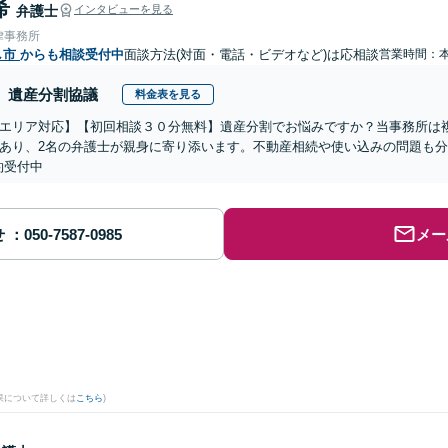
希
弁護士
インタビューを見る
律事務所
し市
からも相談受付中
面談方法(対面・電話・ビデオなど)は応相談
営業時間：
遺産分割協議
料金表を見る
エリア対応】【初回相談３０分無料】遺産分割でお悩みですか？当事務所は複
あり、2名の弁護士が親身に寄り添います。不動産相続や使い込みの問題も分か
約受付中
せ
メー
果について詳しくは
こちら
)