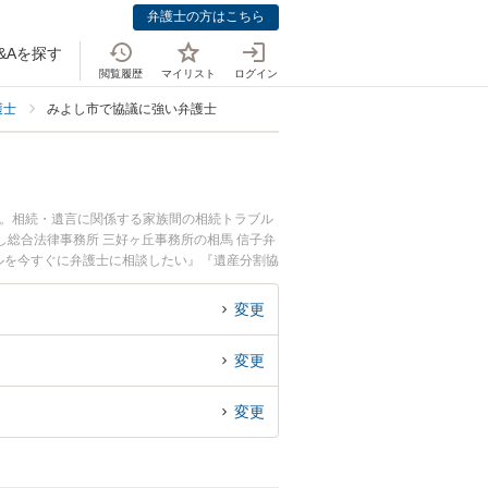
弁護士の方はこちら
&Aを探す
閲覧履歴
マイリスト
ログイン
護士
みよし市で協議に強い弁護士
中。相続・遺言に関係する家族間の相続トラブル
総合法律事務所 三好ヶ丘事務所の相馬 信子弁
ルを今すぐに弁護士に相談したい』『遺産分割協
に相談予約したい』などでお困りの相談者さんに
変更
変更
変更