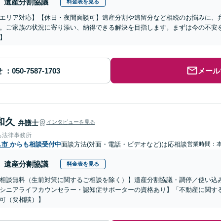
遺産分割協議
料金表を見る
エリア対応】【休日・夜間面談可】遺産分割や遺留分など相続のお悩みに、
。ご家族の状況に寄り添い、納得できる解決を目指します。まずは今の不安を
】
せ
メール
和久
弁護士
インタビューを見る
ち法律事務所
し市
からも相談受付中
面談方法(対面・電話・ビデオなど)は応相談
営業時間：
遺産分割協議
料金表を見る
相談無料（生前対策に関するご相談を除く）】遺産分割協議・調停／使い込
シニアライフカウンセラー・認知症サポーターの資格あり】「不動産に関す
可（要相談）】