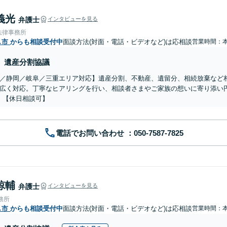
義光
弁護士
インタビューを見る
法律事務所
し市
からも相談受付中
面談方法(対面・電話・ビデオなど)は応相談
営業時間：
遺産分割協議
／静岡／岐阜／三重エリア対応】遺産分割、不動産、遺留分、相続放棄など
広く対応。丁寧なヒアリングを行い、相談者さまやご家族の想いに寄り添い
】【休日相談可】
電話でお問い合わせ
諒輔
弁護士
インタビューを見る
務所
し市
からも相談受付中
面談方法(対面・電話・ビデオなど)は応相談
営業時間：