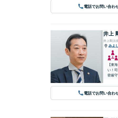
電話でお問い合わ
井上 
井上剛法
みよ
【東海
い！司
密厳守
電話でお問い合わ