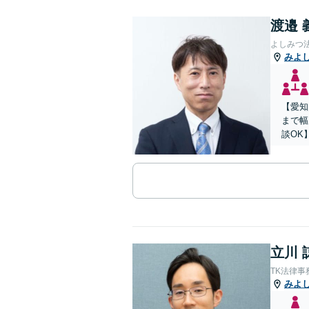
渡邉 
よしみつ
みよ
【愛知
まで幅
談OK
立川 
TK法律事
みよ