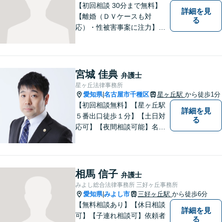
ださい。
【初回相談 30分まで無料】
詳細を見
【離婚（ＤＶケースも対
る
応）・性被害事案に注力】
【子連れでのご相談可】
宮城 佳典
弁護士
星ヶ丘法律事務所
愛知県
名古屋市千種区
星ヶ丘駅
から徒歩1分
|
【初回相談無料】【星ヶ丘駅
詳細を見
５番出口徒歩１分】【土日対
る
応可】【夜間相談可能】名古
屋市千種区の弁護士です。ぜ
ひ一度ご相談ください。
相馬 信子
弁護士
みよし総合法律事務所 三好ヶ丘事務所
愛知県
みよし市
三好ヶ丘駅
から徒歩6分
|
【無料相談あり】【休日相談
詳細を見
可】【子連れ相談可】依頼者
る