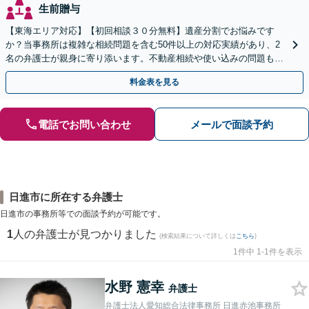
生前贈与
【東海エリア対応】【初回相談３０分無料】遺産分割でお悩みです
か？当事務所は複雑な相続問題を含む50件以上の対応実績があり、2
名の弁護士が親身に寄り添います。不動産相続や使い込みの問題も分
かりやすく解説。WEB相談可能。LINE予約受付中
料金表を見る
電話でお問い合わせ
メールで面談予約
日進市に所在する弁護士
日進市の事務所等での面談予約が可能です。
1
人の弁護士が見つかりました
(検索結果について詳しくは
こちら
)
1件中 1-1件を表示
水野 憲幸
弁護士
弁護士法人愛知総合法律事務所 日進赤池事務所