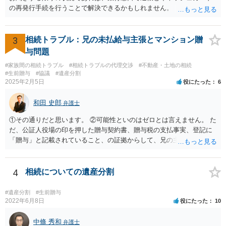
の再発行手続を行うことで解決できるかもしれません。
3
相続トラブル：兄の未払給与主張とマンション贈
与問題
#家族間の相続トラブル
#相続トラブルの代理交渉
#不動産・土地の相続
#生前贈与
#協議
#遺産分割
2025年2月5日
役にたった
6
和田 史郎
弁護士
①その通りだと思います。 ②可能性といのはゼロとは言えません。 た
だ、公証人役場の印を押した贈与契約書、贈与税の支払事実、登記に
「贈与」と記載されていること、の証拠からして、兄の主張は通らな
いようには思います。 ③④その通りだと思います。 話し合いで折り合
わなければ、遺産分割調停を申し立てて進めるのがベターのような気
がしますね。
4
相続についての遺産分割
#遺産分割
#生前贈与
2022年6月8日
役にたった
10
中條 秀和
弁護士