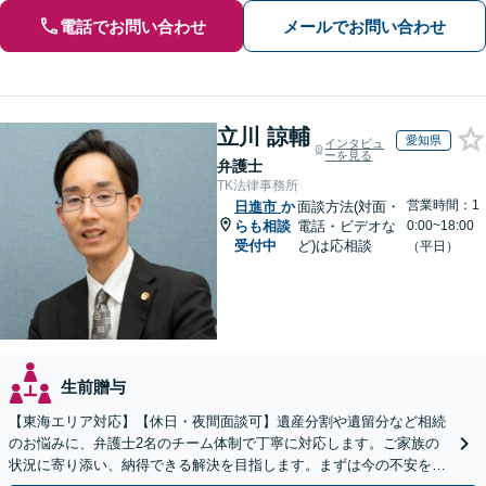
電話でお問い合わせ
メールでお問い合わせ
立川 諒輔
愛知県
インタビュ
ーを見る
弁護士
TK法律事務所
営業時間：1
日進市
か
面談方法(対面・
らも相談
電話・ビデオな
0:00~18:00
受付中
ど)は応相談
（平日）
生前贈与
【東海エリア対応】【休日・夜間面談可】遺産分割や遺留分など相続
のお悩みに、弁護士2名のチーム体制で丁寧に対応します。ご家族の
状況に寄り添い、納得できる解決を目指します。まずは今の不安をお