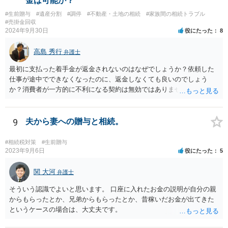
金は可能か？
#生前贈与
#遺産分割
#調停
#不動産・土地の相続
#家族間の相続トラブル
#売掛金回収
2024年9月30日
役にたった
8
高島 秀行
弁護士
最初に支払った着手金が返金されないのはなぜでしょうか？依頼した
仕事が途中でできなくなったのに、返金しなくても良いのでしょう
か？消費者が一方的に不利になる契約は無効ではありませんか？
着手金は、前の弁護士が倒れるまでにやった仕事に応じて清算する義
務があると思います。 倒れた弁護士が所属する弁護士会に相談さ
れた方がよいと思います。 倒れた弁護士は脳梗塞で倒れたようで
9
夫から妻への贈与と相続。
すが、 判断能力があり、復代理を倒れた弁護士の判断で復代理を
選任したのか 即ち、復代理人の選任は有効なのかという問題もあ
#相続税対策
#生前贈与
ると思います。
2023年9月6日
役にたった
5
関 大河
弁護士
そういう認識でよいと思います。 口座に入れたお金の説明が自分の親
からもらったとか、兄弟からもらったとか、昔稼いだお金が出てきた
というケースの場合は、大丈夫です。