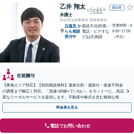
乙井 翔太
愛知県
インタビュ
ーを見る
弁護士
旭合同法律事務所 豊橋事務所
営業時間：0
日進市
か
面談方法(対面・
らも相談
電話・ビデオな
9:00~17:00
受付中
ど)は応相談
（平日）
生前贈与
【東海エリア対応】【初回相談無料】遺産分割・遺留分・使途不明金
の調査まで幅広く対応。「迅速×的確×ていねい」をモットーに、高品
質なリーガルサービスを提供します。不動産や株式を含む複雑な相続
もお任せください【休日・夜間対応OK】
料金表を見る
電話でお問い合わせ