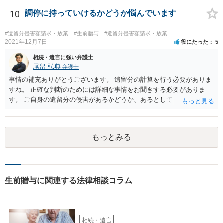
10
調停に持っていけるかどうか悩んでいます
#遺留分侵害額請求・放棄
#生前贈与
#遺留分侵害額請求・放棄
2021年12月7日
役にたった
5
相続・遺言に強い弁護士
尾畠 弘典
弁護士
事情の補充ありがとうございます。 遺留分の計算を行う必要がありま
すね。 正確な判断のためには詳細な事情をお聞きする必要がありま
す。 ご自身の遺留分の侵害があるかどうか、あるとしてどの程度の金
額となるかを正確に把握されたいのであれば、一度お近くの弁護士に
相談されるのが良いと思います。
もっとみる
生前贈与に関連する法律相談コラム
相続・遺言