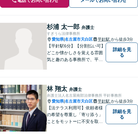
電話でお問い合わせ
メールでお問い合わせ
杉浦 太一郎
弁護士
すぎうら法律事務所
愛知県
名古屋市天白区
平針駅
から徒歩3分
|
【平針駅6分】【分割払い可】
詳細を見
どこか懐かしさを覚える雰囲
る
気と趣のある事務所で、平針
に縁とゆかりを持った弁護士
が【相続・不動産・一般民
事・企業法務・税務】といっ
た幅広い対応業務で問題解決
林 翔太
弁護士
に取り組みます。
弁護士法人名古屋南部法律事務所 平針事務所
愛知県
名古屋市天白区
平針駅
から徒歩3分
|
【法テラス利用可】依頼者様
詳細を見
の希望を尊重し「寄り添う」
る
ことをモットーに不安を取り
除くサポートをしてまいりま
す。法律の観点からだけでな