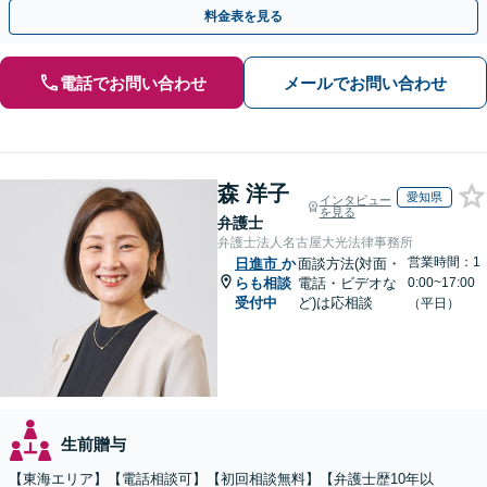
聞かせください【メール・WEB相談可】
料金表を見る
電話でお問い合わせ
メールでお問い合わせ
森 洋子
愛知県
インタビュー
を見る
弁護士
弁護士法人名古屋大光法律事務所
営業時間：1
日進市
か
面談方法(対面・
らも相談
電話・ビデオな
0:00~17:00
受付中
ど)は応相談
（平日）
生前贈与
【東海エリア】【電話相談可】【初回相談無料】【弁護士歴10年以