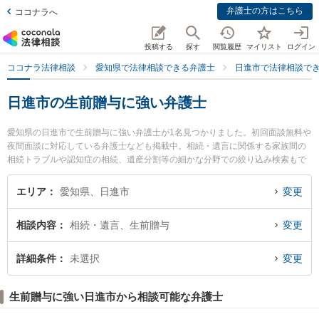
弁護士の方はこちら
ココナラへ
投稿する
探す
閲覧履歴
マイリスト
ログイン
ココナラ法律相談
愛知県で法律相談できる弁護士
日進市で法律相談で
日進市の生前贈与に強い弁護士
愛知県の日進市で生前贈与に強い弁護士が1名見つかりました。初回面談無料や
夜間面談に対応している弁護士なども掲載中。相続・遺言に関係する家族間の
相続トラブルや認知症の相続、遺産分割等の細かな分野での絞り込み検索もで
き便利です。特に弁護士法人愛知総合法律事務所 日進赤池事務所の水野 憲幸弁
護士のプロフィール情報や弁護士費用、強みなどが注目されています。『日進
エリア
愛知県、日進市
変更
市で土日や夜間に発生した生前贈与のトラブルを今すぐに弁護士に相談した
い』『生前贈与のトラブル解決の実績豊富な近くの弁護士を検索したい』『初
相談内容
相続・遺言、生前贈与
変更
回相談無料で生前贈与を法律相談できる日進市内の弁護士に相談予約したい』
などでお困りの相談者さんにおすすめです。
詳細条件
未選択
変更
生前贈与に強い日進市から相談可能な弁護士