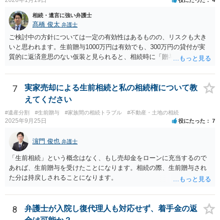
相続・遺言に強い弁護士
髙橋 俊太
弁護士
ご検討中の方針については一定の有効性はあるものの、リスクも大き
いと思われます。生前贈与1000万円は有効でも、300万円の貸付が実
質的に返済意思のない仮装と見られると、相続時に「贈与」と評価さ
れ、子から遺留分侵害額請求を受ける可能性があります。 その他の方
法として考えられるものとしては、 ①信託（家族信託・目的信託） 財
産を信託口に移し、受託者（信頼できる友人や専門職）に管理させ、
7
実家売却による生前相続と私の相続権について教
・生存中はあなたの生活費・介護費に優先充当 ・残余を友人や慈善団
えてください
体へ と使途を厳格に指定。相続ではなく信託帰属になるため、子の関
#遺産分割
#生前贈与
#家族間の相続トラブル
#不動産・土地の相続
与を大きく排除できます。 ②遺言＋生命保険の組合せ 生活資金は手元
2025年9月25日
役にたった
7
に残し、余剰資金で受取人を友人・団体にした保険を活用。保険金は
相続財産とは別枠で、遺留分対策にも有効と思われます。 ③負担付死
濵門 俊也
弁護士
因贈与 「介護・見守り等を条件に、死亡時に財産を渡す」契約。条件
不履行なら無効にでき、老後の安心を担保できます。 ④ 寄附予約＋解
「生前相続」という概念はなく、もし売却金をローンに充当するので
除条件 慈善団体への寄附を予約しつつ、資金不足時は解除できる条項
あれば、生前贈与を受けたことになります。相続の際、生前贈与され
を設定。 などがあり得るかと思われます。
た分は持戻しされることになります。
8
弁護士が入院し復代理人も対応せず、着手金の返