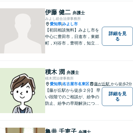
く、お気持ちやご事情に寄り
添った対応が可能です。お気
伊藤 健二
弁護士
軽にご相談ください。
みよし総合法律事務所
愛知県
みよし市
|
【初回相談無料】みよし市を
詳細を見
中心に豊田市，日進市，東郷
る
町，刈谷市，豊明市，知立市
などの地域に密着した総合法
律事務所です。仕事の「質」
にこだわり，依頼者との「信
頼関係」を大切にしていま
積木 潤
弁護士
す。
積木潤法律事務所
愛知県
名古屋市名東区
藤が丘駅
から徒歩2分
|
【藤が丘駅から徒歩２分】 早
詳細を見
い段階でのご相談が、紛争の
る
防止、紛争の早期解決につな
がります。 まずはお気軽にご
相談ください。
亀井 千恵子
弁護士