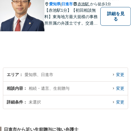
愛知県
日進市
赤池駅
から徒歩1分
|
【赤池駅1分】【初回相談無
詳細を見
料】東海地方最大規模の事務
る
所所属の弁護士です。交通事
故、離婚問題、相続問題等多
数の事件を扱っています。初
回相談無料、営業時間外の相
談対応も行っております。ま
ずは、お気軽にお電話くださ
い。
エリア
愛知県、日進市
変更
相談内容
相続・遺言、生前贈与
変更
詳細条件
未選択
変更
日進市から近い生前贈与に強い弁護士