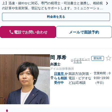
上】迅速・細やかに対応。専門の税理士・司法書士と連携し、相続税
の計算や生前対策、登記などもサポートします。コミュニケーション
を大事にし、より納得できる解決を目指します。
料金表を見る
電話でお問い合わせ
メールで面談予約
岡 厚希
愛知県
インタビュー
を見る
弁護士
アイル法律事務所
営業時間：0
日進市
か
面談方法(対面・
らも相談
電話・ビデオな
9:00~19:00
受付中
ど)は応相談
（平日）