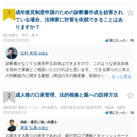
1
成年後見制度申請のための診断書作成を妨害され
ている場合、法律家に対策を依頼できることはあ
りますか？
#生前贈与
#DV・暴力
2020年7月22日
役にたった
30
辻村 幸宏
弁護士
診断書がなくても後見申立自体はできますので、このような状況自体
を含めて家裁とご相談いただければと思います。 できる限りのご本人
の判断能力に関する書類（周辺の方の陳述書、医師からの聴取書等）
を整え、家裁の鑑定を経る前提で鑑定費用の予納金を用意し、申立て
をしていただければそこから先は進むのではないかと存じます。 ま
た、Aさんの意向を酌みすぎるあまりに後見申立ができない状況にして
2
成人後の口座管理、法的根拠と親への説得方法
いる施設の問題もありますので、当該地域の地域包括支援センターに
ご相談されるのもひとつの方法です。
#家族間の相続トラブル
#生前贈与
#成年後見(生前の財産管理)
#協議
#調停
2022年6月1日
役にたった
16
相続・遺言に強い弁護士
尾畠 弘典
弁護士
お聞きする限りの状況であれば、銀行窓口で通帳とキャッシュカード