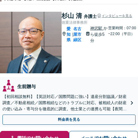
杉山 清
弁護士
インタビューを見る
徳重法律事務所
神沢駅
か
営業時間：07:00
愛
名古
~22:00（平日）
知
屋市
ら徒歩5
|
県
緑区
分
生前贈与
【初回相談無料】【英語対応／国際問題に強い】遺産分割協議／財産
調査／不動産相続／国際相続などのトラブルに対応。被相続人の財産
の使い込み・寄与分を徹底的に調査。他士業との連携も可能【夜間・
休日面談】【出張サービスあり】【徳重駅／神沢駅5分】
料金表を見る