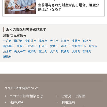
生前贈与された財産がある場合、遺産分
割はどうなる？
近くの市区町村を選び直す
尾張 (名古屋市外)
一宮市
瀬戸市
春日井市
津島市
犬山市
江南市
小牧市
稲沢市
尾張旭市
岩倉市
豊明市
日進市
愛西市
清須市
北名古屋市
弥富市
あま市
長久手市
東郷町
豊山町
大口町
扶桑町
大治町
蟹江町
飛島村
ココナラ法律相談について
ココナラ法律相談とは
ご意見・ご要望
法律Q&A
利用規約