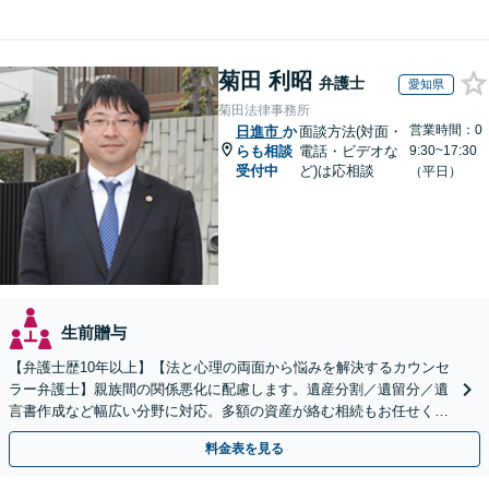
菊田 利昭
弁護士
愛知県
菊田法律事務所
営業時間：0
日進市
か
面談方法(対面・
らも相談
電話・ビデオな
9:30~17:30
受付中
ど)は応相談
（平日）
生前贈与
【弁護士歴10年以上】【法と心理の両面から悩みを解決するカウンセ
ラー弁護士】親族間の関係悪化に配慮します。遺産分割／遺留分／遺
言書作成など幅広い分野に対応。多額の資産が絡む相続もお任せくだ
さい。【夜間・休日の相談可能】【駐車場完備】
料金表を見る