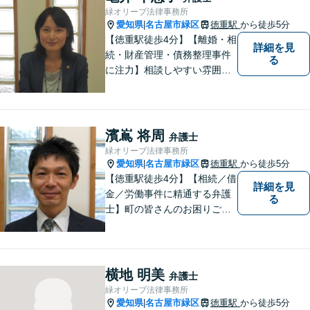
緑オリーブ法律事務所
愛知県
名古屋市緑区
徳重駅
から徒歩5分
|
【徳重駅徒歩4分】【離婚・相
詳細を見
続・財産管理・債務整理事件
る
に注力】相談しやすい雰囲気
を心がけております。お気軽
にご相談ください。【駐車場
有】
濱嶌 将周
弁護士
緑オリーブ法律事務所
愛知県
名古屋市緑区
徳重駅
から徒歩5分
|
【徳重駅徒歩4分】【相続／借
詳細を見
金／労働事件に精通する弁護
る
士】町の皆さんのお困りごと
を何でも解決するジェネラリ
スト弁護士。社会の秩序を保
つべく、環境問題やマイナン
バー等の情報問題にも意欲高
横地 明美
弁護士
く取り組みます。お困りごと
緑オリーブ法律事務所
があれば。お気軽にご相談く
愛知県
名古屋市緑区
徳重駅
から徒歩5分
|