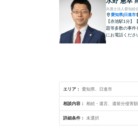
水野 憲幸
弁護士法人愛知総
愛知県
日進市
|
【赤池駅1分】
題等多数の事件
にお電話くださ
エリア
愛知県、日進市
相談内容
相続・遺言、遺留分侵害額
詳細条件
未選択