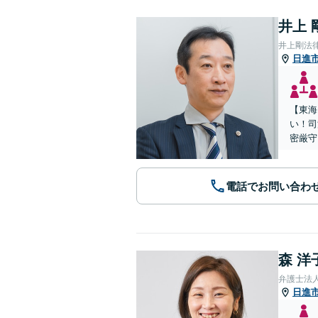
井上 
井上剛法
日進
【東海
い！司
密厳守
電話でお問い合わ
森 洋
弁護士法
日進