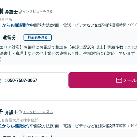
剛
弁護士
インタビューを見る
律事務所
市
からも相談受付中
面談方法(対面・電話・ビデオなど)は応相談
営業時間：09:0
遺留分
料金表を見る
エリア対応】お気軽にお電話で相談を【弁護士歴20年以上】実績多数！こじ
法書士・税理士などの他士業との連携も可能。生前対策にも対応しています
】
せ
メール
子
弁護士
インタビューを見る
人名古屋大光法律事務所
市
からも相談受付中
面談方法(対面・電話・ビデオなど)は応相談
営業時間：10:0