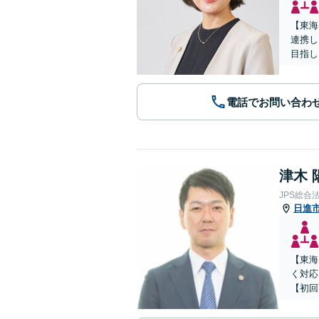
【東海
連携し
目指し
電話でお問い合わ
津木 
JPS総合
日進
【東海
く対応
【初回