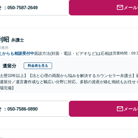
せ
メール
利昭
弁護士
事務所
市
からも相談受付中
面談方法(対面・電話・ビデオなど)は応相談
営業時間：09:3
遺留分
料金表を見る
士歴10年以上】【法と心理の両面から悩みを解決するカウンセラー弁護士】
遺留分／遺言書作成など幅広い分野に対応。多額の資産が絡む相続もお任せ
場完備】
せ
メール