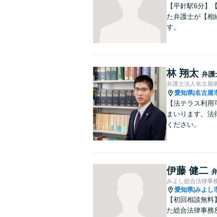
【平針駅6分】
た弁護士が【相
す。
林 翔太
弁護
弁護士法人名古屋
愛知県
名古屋
|
【法テラス利用
まいります。法
ください。
伊藤 健二
みよし総合法律事
愛知県
みよし
|
【初回相談無料
た総合法律事務