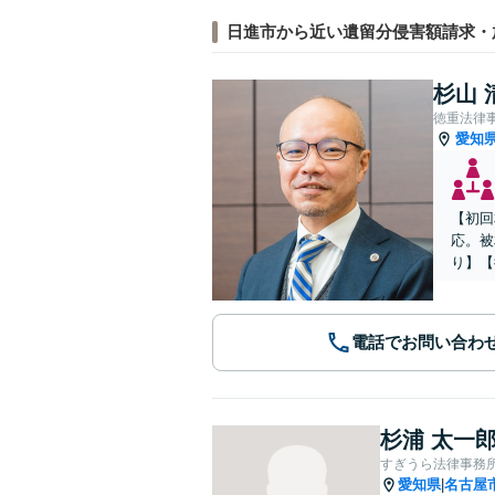
日進市から近い遺留分侵害額請求・
杉山 
徳重法律
愛知
【初回
応。被
り】【
電話でお問い合わ
杉浦 太一
すぎうら法律事務
愛知県
名古屋
|