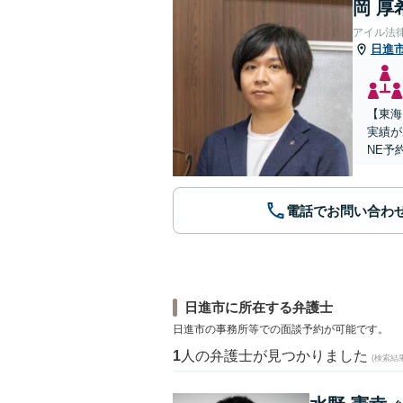
岡 厚
アイル法
日進
【東海
実績が
NE予
電話でお問い合わ
日進市に所在する弁護士
日進市の事務所等での面談予約が可能です。
1
人の弁護士が見つかりました
(検索結