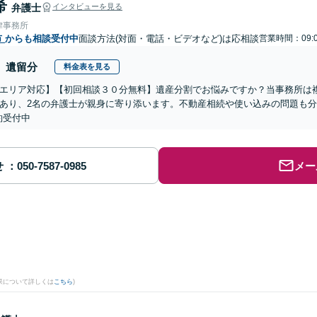
希
弁護士
インタビューを見る
律事務所
市
からも相談受付中
面談方法(対面・電話・ビデオなど)は応相談
営業時間：09:0
遺留分
料金表を見る
エリア対応】【初回相談３０分無料】遺産分割でお悩みですか？当事務所は複
あり、2名の弁護士が親身に寄り添います。不動産相続や使い込みの問題も分か
約受付中
せ
メー
果について詳しくは
こちら
)