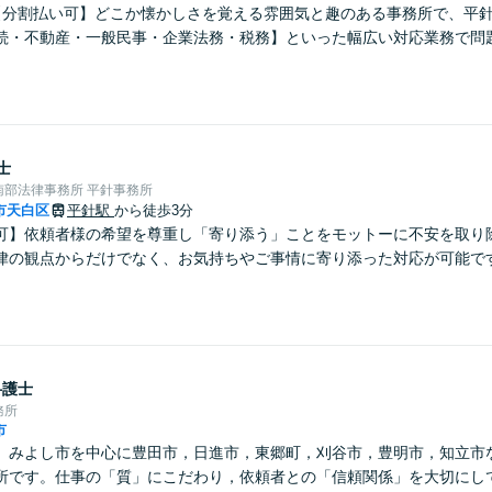
【分割払い可】どこか懐かしさを覚える雰囲気と趣のある事務所で、平
続・不動産・一般民事・企業法務・税務】といった幅広い対応業務で問
士
南部法律事務所 平針事務所
市天白区
平針駅
から徒歩3分
可】依頼者様の希望を尊重し「寄り添う」ことをモットーに不安を取り
律の観点からだけでなく、お気持ちやご事情に寄り添った対応が可能で
弁護士
務所
市
】みよし市を中心に豊田市，日進市，東郷町，刈谷市，豊明市，知立市
所です。仕事の「質」にこだわり，依頼者との「信頼関係」を大切にし