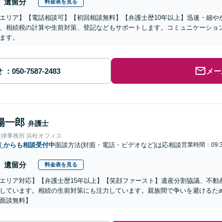
遺留分
料金表を見る
エリア】【電話相談可】【初回相談無料】【弁護士歴10年以上】迅速・細や
、相続税の計算や生前対策、登記などもサポートします。コミュニケーショ
ます。
せ
メー
陽一郎
弁護士
法律事務所 浜松オフィス
市
からも相談受付中
面談方法(対面・電話・ビデオなど)は応相談
営業時間：09:3
遺留分
料金表を見る
エリア対応】【弁護士歴15年以上】【笑顔ファースト】遺産分割協議、不動
しています。相続の生前対策にも注力しています。親族間で争いを避けるた
面談無料】