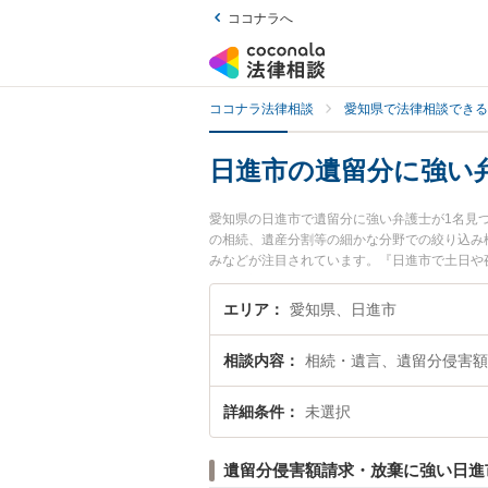
ココナラへ
ココナラ法律相談
愛知県で法律相談できる
日進市の遺留分に強い
愛知県の日進市で遺留分に強い弁護士が1名見
の相続、遺産分割等の細かな分野での絞り込み
みなどが注目されています。『日進市で土日や
い』『初回相談無料で遺留分を法律相談できる
エリア
愛知県、日進市
相談内容
相続・遺言、遺留分侵害額
詳細条件
未選択
遺留分侵害額請求・放棄に強い日進