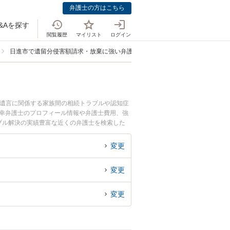
弁護士の方はこちら
&Aを探す
閲覧履歴
マイリスト
ログイン
日進市で遺留分侵害額請求・放棄に強い弁護士
・遺言に関係する家族間の相続トラブルや認知症
憲幸弁護士のプロフィール情報や弁護士費用、強
ブル解決の実績豊富な近くの弁護士を検索した
変更
変更
変更