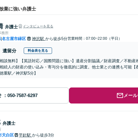
放棄に強い弁護士
清
弁護士
インタビューを見る
事務所
県
名古屋市緑区
神沢駅
から徒歩5分
営業時間：07:00~22:00（平日）
|
遺留分
料金表を見る
相談無料】【英語対応／国際問題に強い】遺産分割協議／財産調査／不動産
相続人の財産の使い込み・寄与分を徹底的に調査。他士業との連携も可能【
徳重駅／神沢駅5分】
せ
メール
郎
弁護士
所
市天白区
平針駅
から徒歩3分