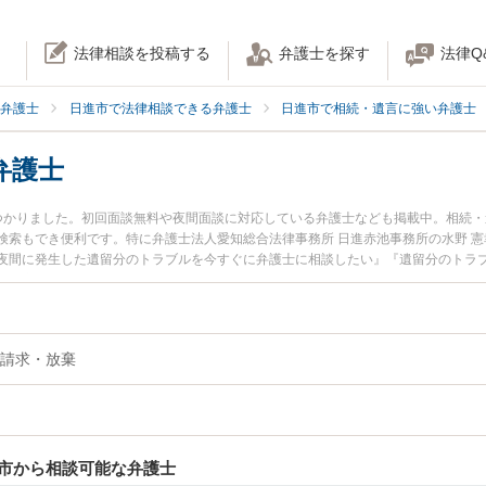
法律相談を投稿する
弁護士を探す
法律Q
弁護士
日進市で法律相談できる弁護士
日進市で相続・遺言に強い弁護士
弁護士
つかりました。初回面談無料や夜間面談に対応している弁護士なども掲載中。相続
検索もでき便利です。特に弁護士法人愛知総合法律事務所 日進赤池事務所の水野 
夜間に発生した遺留分のトラブルを今すぐに弁護士に相談したい』『遺留分のトラ
日進市内の弁護士に相談予約したい』などでお困りの相談者さんにおすすめです。
請求・放棄
市から相談可能な弁護士