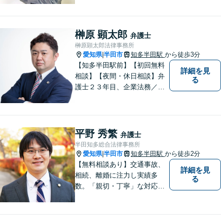
市、東海市、知多市、半田
市、大府市、武豊町、阿久比
町、東浦町、美浜町、南知多
榊原 顕太郎
弁護士
町などでお困りの方がいまし
榊原顕太郎法律事務所
たらすぐにご相談ください。
愛知県
半田市
知多半田駅
から徒歩3分
|
【知多半田駅前】【初回無料
詳細を見
相談】【夜間・休日相談】弁
る
護士２３年目、企業法務／交
通事故／借金問題／離婚など
幅広いお困りごとを解決！中
小企業診断士の資格を持つ弁
護士が、事業経営を強力サポ
平野 秀繁
弁護士
ートいたします！【ネット予
半田知多総合法律事務所
約可】【駐車場あり】【見積
愛知県
半田市
知多半田駅
から徒歩2分
|
無料】
【無料相談あり】交通事故、
詳細を見
相続、離婚に注力し実績多
る
数。「親切・丁寧」な対応
で、事務所が一丸となり全力
サポートします。【平日夜間
対応】【完全個室相談】