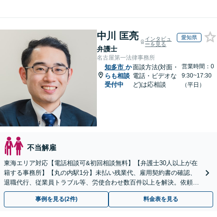
中川 匡亮
愛知県
インタビュ
ーを見る
弁護士
名古屋第一法律事務所
営業時間：0
知多市
か
面談方法(対面・
らも相談
電話・ビデオな
9:30~17:30
受付中
ど)は応相談
（平日）
不当解雇
東海エリア対応【電話相談可&初回相談無料】【弁護士30人以上が在
籍する事務所】【丸の内駅1分】未払い残業代、雇用契約書の確認、
退職代行、従業員トラブル等、労使合わせ数百件以上を解決。依頼者
様の強い味方になります。残業代セミナー講師の経験多数
事例を見る(2件)
料金表を見る