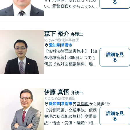
る
い。元警察官だからこその視
点で、有利な解決を目指しま
す。粘り強い交渉を行いま
す。相手側の無理難題に屈す
ることはございません。元警
森下 裕介
弁護士
察官の経験を活かした交通事
のぞみの森法律事務所
故事案対応もいたします。
愛知県
常滑市
|
【無料法律面談実施中】【知
詳細を見
多地域密着】365日いつでも
る
何度でも対面相談無料。離
婚・相続・交通事故・借金問
題等、お気軽にご相談くださ
い。
伊藤 真悟
弁護士
とこなめ法律事務所
愛知県
常滑市
常滑駅
から徒歩2分
|
【労働問題、交通事故、債務
詳細を見
整理の初回相談無料】交通事
る
故・借金・労働・離婚・相続
問題が得意です。愛知県常滑