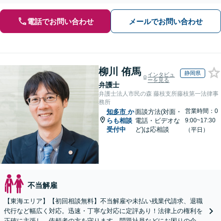
【ビデオ面談OK】【御器所駅／桜山駅徒歩14分】
電話でお問い合わせ
メールでお問い合わせ
柳川 侑馬
静岡県
インタビュ
ーを見る
弁護士
弁護士法人市民の森 藤枝支所藤枝第一法律事
務所
営業時間：0
知多市
か
面談方法(対面・
らも相談
電話・ビデオな
9:00~17:30
受付中
ど)は応相談
（平日）
不当解雇
【東海エリア】【初回相談無料】不当解雇や未払い残業代請求、退職
代行など幅広く対応。迅速・丁寧な対応に定評あり！法律上の権利を
正確に主張し、依頼者の方を守ります。問題社員などにお困りの企業