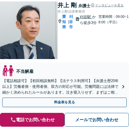
井上 剛
弁護士
インタビューを見る
井上剛法律事務所
愛
刈
刈谷駅
か
営業時間：09:00~1
知
谷
|
8:00（平日）
ら徒歩3分
県
市
不当解雇
【電話相談可】【初回相談無料】【法テラス利用可】【弁護士歴20年
以上】労働者側・使用者側、双方の対応が可能。労働問題には法律で
細かく決められたルールがあります。泣き寝入りせず、まずはご相談
を！【夜間・休日面談可】【完全個室】【刈谷駅3分】
料金表を見る
電話でお問い合わせ
メールでお問い合わせ