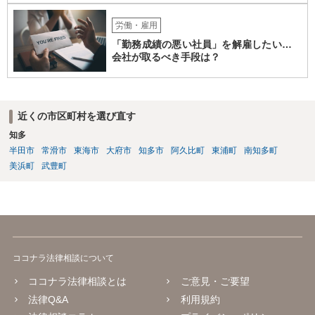
労働・雇用
「勤務成績の悪い社員」を解雇したい…
会社が取るべき手段は？
近くの市区町村を選び直す
知多
半田市
常滑市
東海市
大府市
知多市
阿久比町
東浦町
南知多町
美浜町
武豊町
ココナラ法律相談について
ココナラ法律相談とは
ご意見・ご要望
法律Q&A
利用規約