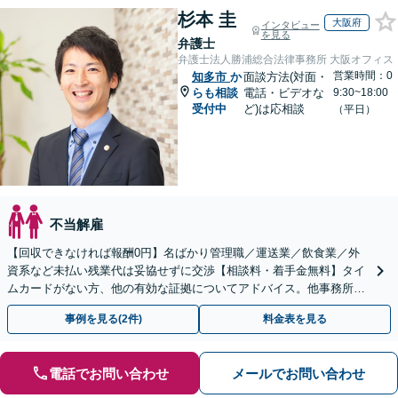
杉本 圭
大阪府
インタビュー
を見る
弁護士
弁護士法人勝浦総合法律事務所 大阪オフィス
営業時間：0
知多市
か
面談方法(対面・
らも相談
電話・ビデオな
9:30~18:00
受付中
ど)は応相談
（平日）
不当解雇
【回収できなければ報酬0円】名ばかり管理職／運送業／飲食業／外
資系など未払い残業代は妥協せずに交渉【相談料・着手金無料】タイ
ムカードがない方、他の有効な証拠についてアドバイス。他事務所で
断られた方もご相談ください。あなたの権利を守ります！
事例を見る(2件)
料金表を見る
電話でお問い合わせ
メールでお問い合わせ