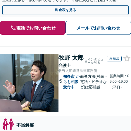
さまもぜひご相談ください【電話相談可】【法テラス可】
料金表を見る
電話でお問い合わせ
メールでお問い合わせ
牧野 太郎
愛知県
インタビュ
ーを見る
弁護士
牧野太郎経営法律事務所
営業時間：0
知多市
か
面談方法(対面・
らも相談
電話・ビデオな
9:00~19:00
受付中
ど)は応相談
（平日）
不当解雇