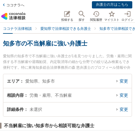
弁護士の方はこちら
ココナラへ
投稿する
探す
閲覧履歴
マイリスト
ログイン
ココナラ法律相談
愛知県で法律相談できる弁護士
知多市で法律相談で
知多市の不当解雇に強い弁護士
愛知県の知多市で不当解雇に強い弁護士が1名見つかりました。労働・雇用に関
係する不当解雇や退職勧奨、内定取消等の細かな分野での絞り込み検索もでき
便利です。特に東海知多総合法律事務所の森 悠弁護士のプロフィール情報や弁
護士費用、強みなどが注目されています。『知多市で土日や夜間に発生した不
当解雇のトラブルを今すぐに弁護士に相談したい』『不当解雇のトラブル解決
エリア
愛知県、知多市
変更
の実績豊富な近くの弁護士を検索したい』『初回相談無料で不当解雇を法律相
談できる知多市内の弁護士に相談予約したい』などでお困りの相談者さんにお
相談内容
労働・雇用、不当解雇
変更
すすめです。
詳細条件
未選択
変更
不当解雇に強い知多市から相談可能な弁護士