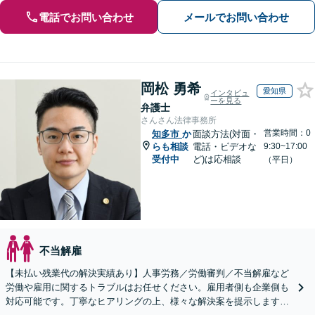
電話でお問い合わせ
メールでお問い合わせ
岡松 勇希
愛知県
インタビュ
ーを見る
弁護士
さんさん法律事務所
営業時間：0
知多市
か
面談方法(対面・
らも相談
電話・ビデオな
9:30~17:00
受付中
ど)は応相談
（平日）
不当解雇
【未払い残業代の解決実績あり】人事労務／労働審判／不当解雇など
労働や雇用に関するトラブルはお任せください。雇用者側も企業側も
対応可能です。丁寧なヒアリングの上、様々な解決案を提示します