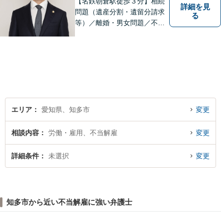
【名鉄朝倉駅徒歩３分】相続
詳細を見
問題（遺産分割・遺留分請求
る
等）／離婚・男女問題／不動
産問題／交通事故に注力して
います（これらの分野は初回
３０分程度相談無料）。実績
多数。
エリア
愛知県、知多市
変更
相談内容
労働・雇用、不当解雇
変更
詳細条件
未選択
変更
知多市から近い不当解雇に強い弁護士