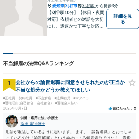
分】【駐車場あり】
愛知県
刈谷市
刈谷駅
から徒歩3分
|
【刈谷駅10分】【休日・夜間
詳細を見
対応】依頼者との対話を大切
る
にし、迅速かつ丁寧な対応を
行っています。交通事故／不
動産／建築紛争／借金問題／
労働問題など幅広いリーガル
サービスを提供。【駐車場完
備】
不当解雇の法律Q&Aランキング
1
会社からの諭旨退職に同意させられたのが正当か
不当な処分かどうか教えてほしい
#正社員・契約社員
#不当解雇
#退職勧奨
#マタハラ
#退職理由(自己都合・会社都合)
#退職金未払い
2026年8月7日
役にたった
2
労働・雇用に強い弁護士
浜田 宏
弁護士
用語が混乱しているように思います。 まず、「諭旨退職」とおっしゃ
っているのは「諭旨解雇」という会社による解雇処分ではなく、貴殿