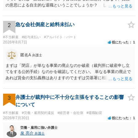
の意思による自主的な退職ということでしょうか？ しかし、記載さ
れた経緯からすると、事実上は解雇処分であると解する余地がありま
す。 その場合、解雇には客観的で合理的な理由が必要であり、かつ
解雇という処分が社会通念上相当と認められない限り、解雇は無効で
2
急な会社倒産と給料未払い
す。 結局、貴殿のネット炎上の内容や原因、勤務先に与えた影響な
どを具体的に検討しなければ、何とも申し上げることができません。
#不当解雇
#給与未払い
#アルバイト・パート
また、育児休業法関係の問題もあるかもしれません。 ある程度労働
2026年8月7日
役にたった
1
法に関する専門的な知識が必要な事案ですので、一度、お近くの弁護
士にご相談下さい。
匿名A
弁護士
まずは「閉店」が単なる事業の廃止なのか破産（裁判所に破産申し立
てをする公的手続）なのかを確認してください。 単なる事業の廃止で
あれば賃金の支払義務はありますのでまずは労基署に相談してくださ
い。破産申立てであれば破産手続きの中で破産管財人から（全額は難
しいかもしれませんが）賃金などの労働債権は他の債務より優先して
支払われます。ただし支払までにかなり時間がかかるでしょう。 さら
3
弁護士が裁判中に不十分な主張をすることの影響
に、「独立行政法人労働者健康安全機構 」という公的機関が未払賃金
について
の立替事業を行っています。詳しくは、同機構の＜未払賃金立替払相
#不当解雇
#労働・雇用契約違反
#経営者・会社側
#退職勧奨
談コーナー＞ TEL 044-431-8663 相談時間：土日祝日を除く9:15～1
2026年7月30日
役にたった
1
7:00 に相談してみてください。同じように未払となった他の従業員の
方がいれば一緒に相談してみるといいでしょう。
労働・雇用に強い弁護士
泉 亮介
弁護士