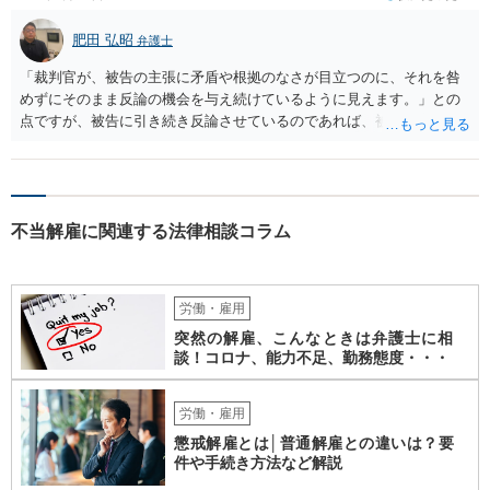
肥田 弘昭
弁護士
「裁判官が、被告の主張に矛盾や根拠のなさが目立つのに、それを咎
めずにそのまま反論の機会を与え続けているように見えます。」との
点ですが、被告に引き続き反論させているのであれば、被告の主張が
不十分な点が裁判官からしてもあるからかと思います。手続保障を尽
くしている場合があります。被告がこれ以上ありませんと言えば終わ
るかと思います。ご参考にしてください。
不当解雇に関連する法律相談コラム
労働・雇用
突然の解雇、こんなときは弁護士に相
談！コロナ、能力不足、勤務態度・・・
労働・雇用
懲戒解雇とは│普通解雇との違いは？要
件や手続き方法など解説