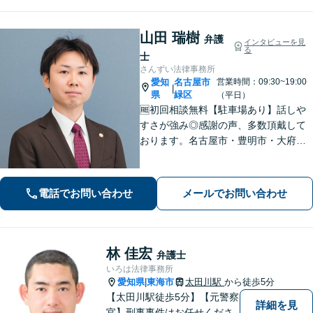
山田 瑞樹
弁護
インタビューを見
る
士
さんずい法律事務所
愛知
名古屋市
営業時間：09:30~19:00
|
県
緑区
（平日）
🆓初回相談無料【駐車場あり】話しや
すさが強み◎感謝の声、多数頂戴して
おります。名古屋市・豊明市・大府
市・東海市から好アクセス。積極的な
コミュニケーションと親身な対応で、
不安を軽減。理想とする解決を目指し
電話でお問い合わせ
メールでお問い合わせ
ます【土曜・夜間面談OK】
林 佳宏
弁護士
いろは法律事務所
愛知県
東海市
太田川駅
から徒歩5分
|
【太田川駅徒歩5分】【元警察
詳細を見
官】刑事事件はお任せくださ