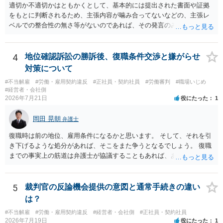
適切か不適切かはともかくとして、基本的には提出された書面や証拠
をもとに判断されるため、主張内容が噛み合ってないなどの、主張レ
ベルでの整合性の無さ等がないのであれば、その発言のみで大きく不
利になるということはないように思われます。
4
地位確認訴訟の勝訴後、復職条件交渉と嫌がらせ
対策について
#不当解雇
#労働・雇用契約違反
#正社員・契約社員
#労働審判
#職場いじめ
#経営者・会社側
2026年7月21日
役にたった
1
岡田 晃朝
弁護士
復職時は前の地位、雇用条件になるかと思います。 そして、それを引
き下げるような処分があれば、そこをまた争うとなるでしょう。 復職
までの事実上の筋道は弁護士が協議することもあれば、あなたがご自
身で協議することもあります。 たいていは、訴訟判決までの依頼でし
ょうから、別途費用が発生することもありますが、出勤日時の設定く
らいならサービスでしてくれるかもしれません。
5
裁判官の反論機会提供の意図と通常手続きの違い
は？
#不当解雇
#労働・雇用契約違反
#経営者・会社側
#正社員・契約社員
2026年7月19日
役にたった
1