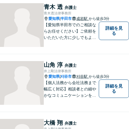
青木 透
弁護士
青木透法律事務所
愛知県
半田市
成岩駅
から徒歩3分
|
【愛知県半田市でのご相談な
詳細を見
らお任せください】ご依頼を
る
いただいた方に少しでもよい
結果をもたらせるよう努力し
ていきたいと考えています。
山角 淳
弁護士
井上剛法律事務所
愛知県
刈谷市
刈谷駅
から徒歩3分
|
【個人法務から会社法務まで
詳細を見
幅広く対応】相談者との細や
る
かなコミュニケーションを大
切にし、親切・丁寧で分かり
やすい説明を心がけておりま
す。法律問題でお困りでした
ら、お早めにご相談くださ
大橋 翔
弁護士
い。【JR在来線「刈谷駅」4
井上剛法律事務所