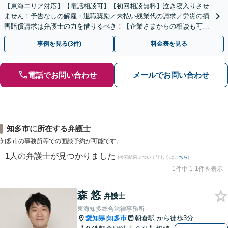
【東海エリア対応】【電話相談可】【初回相談無料】泣き寝入りさせ
ません！予告なしの解雇・退職奨励／未払い残業代の請求／労災の損
害賠償請求は弁護士の力を借りるべき！【企業さまからの相談も可】
従業員トラブルは、慎重な対処が必要です【完全個室】
事例を見る(3件)
料金表を見る
電話でお問い合わせ
メールでお問い合わせ
知多市に所在する弁護士
知多市の事務所等での面談予約が可能です。
1
人の弁護士が見つかりました
(検索結果について詳しくは
こちら
)
1件中 1-1件を表示
森 悠
弁護士
東海知多総合法律事務所
愛知県
知多市
朝倉駅
から徒歩3分
|