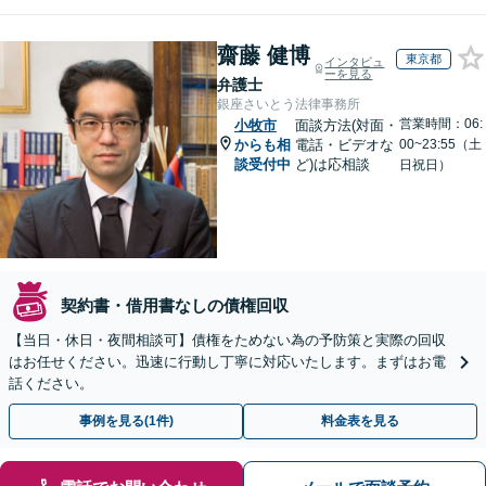
齋藤 健博
東京都
インタビュ
ーを見る
弁護士
銀座さいとう法律事務所
営業時間：06:
小牧市
面談方法(対面・
からも相
電話・ビデオな
00~23:55（土
談受付中
ど)は応相談
日祝日）
契約書・借用書なしの債権回収
【当日・休日・夜間相談可】債権をためない為の予防策と実際の回収
はお任せください。迅速に行動し丁寧に対応いたします。まずはお電
話ください。
事例を見る(1件)
料金表を見る