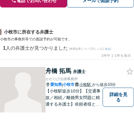
電話でお問い合わせ
メールで面談予約
小牧市に所在する弁護士
小牧市の事務所等での面談予約が可能です。
1
人の弁護士が見つかりました
(検索結果について詳しくは
こちら
)
1件中 1-1件を表示
舟橋 拓馬
弁護士
かがりび法律事務所
愛知県
小牧市
小牧駅
から徒歩10分
|
【小牧駅徒歩10分】【交通事
詳細を見
故／相続／離婚男女問題に精
る
通する弁護士】依頼者様との
コミュニケーションを大切に
し、本質的な解決を目指しま
す。堅苦しくない雰囲気で、
分かりやすい説明を心がけま