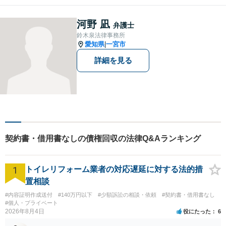
相談してもいいのか分からな
い」という方も、まずはお気
河野 凪
弁護士
軽にご相談ください。
鈴木泉法律事務所
愛知県
一宮市
|
詳細を見る
契約書・借用書なしの債権回収の法律Q&Aランキング
1
トイレリフォーム業者の対応遅延に対する法的措
置相談
#内容証明作成送付
#140万円以下
#少額訴訟の相談・依頼
#契約書・借用書なし
#個人・プライベート
2026年8月4日
役にたった
6