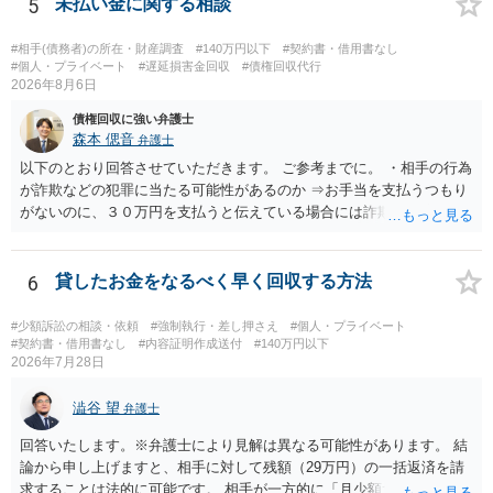
であるならば、相手方の身元を特定できる可能性もあるでしょう。 い
5
未払い金に関する相談
ずれにせよ、まずは速やかに最寄りの警察署に被害相談に行くことを
お勧めします。
#相手(債務者)の所在・財産調査
#140万円以下
#契約書・借用書なし
#個人・プライベート
#遅延損害金回収
#債権回収代行
2026年8月6日
債権回収に強い弁護士
森本 偲音
弁護士
以下のとおり回答させていただきます。 ご参考までに。 ・相手の行為
が詐欺などの犯罪に当たる可能性があるのか ⇒お手当を支払うつもり
がないのに、３０万円を支払うと伝えている場合には詐欺罪に該当す
る可能性があります。 ・未払い金を回収するためにどのような法的手
段が取れるのか ⇒契約に基づく履行請求として３０万円を請求するこ
とが考えられますが、 パパ活の契約は、売春防止法に抵触する契約
6
貸したお金をなるべく早く回収する方法
であるため、公序良俗に反する契約として 民法上無効（民法９０
条）となるため、相手方に請求できない可能性が高いです。 ・相手の
#少額訴訟の相談・依頼
#強制執行・差し押さえ
#個人・プライベート
氏名や住所が分からない状態でも対応可能なのか ⇒訴訟等の裁判上の
#契約書・借用書なし
#内容証明作成送付
#140万円以下
2026年7月28日
手続を利用する場合には、原則として相手方の住所・氏名を把握して
いる必要があります。
澁谷 望
弁護士
回答いたします。※弁護士により見解は異なる可能性があります。 結
論から申し上げますと、相手に対して残額（29万円）の一括返済を請
求することは法的に可能です。 相手が一方的に「月少額ずつ返す」と