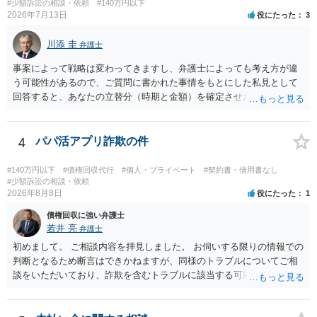
直接被告に送達するのではなく、代理人に訴状の受領を促すこともあ
#少額訴訟の相談・依頼
#140万円以下
2026年7月13日
役にたった
3
ります。 ラインのやり取りでしか証拠がないと、実際の本人性が明ら
かではありません。もちろん弁護士（２０万円の請求で代理人弁護士
川添 圭
に委任するかも疑わしいのですが）も住所は明らかにしないでしょ
弁護士
う。 何か本人を示す事実（振込先などの情報）から、相手の住所等の
事案によって戦略は変わってきますし、弁護士によっても考え方が違
情報を割り出していくしかないように思えます。 以上、ご参考まで。
う可能性があるので、ご質問に書かれた事情をもとにした私見として
回答すると、あなたの立替分（時期と金額）を確定させた上で、淡々
と訴訟提起する方がよい事案ではないかと思料します。支払督促だ
と、もし異議申立てがなされる可能性が高そうであれば時間の浪費
（通常訴訟へ移行する日数分空転する）になりますし、支払督促及び
4
パパ活アプリ詐欺の件
その異議後の通常訴訟は相手方の住所地が管轄裁判所になるため（特
に相手方が遠方である場合は）対応が面倒な場合があるからです。相
#140万円以下
#債権回収代行
#個人・プライベート
#契約書・借用書なし
手方の主張については、和解で減額を考慮すればよいと思います。 な
#少額訴訟の相談・依頼
2026年8月8日
役にたった
1
お、残念ながら、「連絡も返ってこず、返済の目処も立たずで精神的
ダメージが大きく」という理由では、慰謝料請求は通常は認められま
債権回収に強い弁護士
せん。
若井 亮
弁護士
初めまして。 ご相談内容を拝見しました。 お伺いする限りの情報での
判断となるため断言はできかねますが、同様のトラブルについてご相
談をいただいており、詐欺を含むトラブルに該当する可能性があるで
しょう。 返金の請求にあたっては、相手方の身元を特定する必要があ
ります。 お金を渡した方法が現金手渡しではなく、指定口座への振込