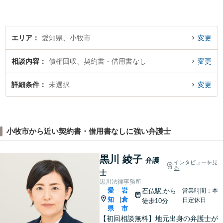
す。お気軽にご相談くださ
い！
エリア
愛知県、小牧市
変更
相談内容
債権回収、契約書・借用書なし
変更
詳細条件
未選択
変更
小牧市から近い契約書・借用書なしに強い弁護士
黒川 綾子
弁護
インタビューを見
る
士
黒川法律事務所
愛
岩
石仏駅
から
営業時間：本
知
倉
|
日定休日
徒歩10分
県
市
【初回相談無料】地元出身の弁護士が