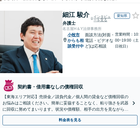
細江 駿介
愛知県
インタビュ
ーを見る
弁護士
名古屋H＆Y法律事務所
営業時間：10:
小牧市
面談方法(対面・
からも相
電話・ビデオな
00~19:00（土
談受付中
ど)は応相談
日祝日）
契約書・借用書なしの債権回収
【東海エリア対応】売掛金／請負代金／個人間の貸金など債権回収の
お悩みはご相談ください。簡単に妥協することなく、粘り強さを武器
に回収に努めてまいります。状況や債権額、相手の出方を見ながら、
効果的な方法を臨機応変に対応いたします【土日祝対応可】
料金表を見る