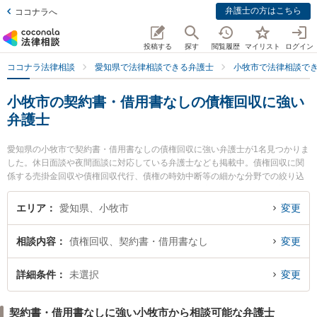
弁護士の方はこちら
ココナラへ
投稿する
探す
閲覧履歴
マイリスト
ログイン
ココナラ法律相談
愛知県で法律相談できる弁護士
小牧市で法律相談で
小牧市の契約書・借用書なしの債権回収に強い
弁護士
愛知県の小牧市で契約書・借用書なしの債権回収に強い弁護士が1名見つかりま
した。休日面談や夜間面談に対応している弁護士なども掲載中。債権回収に関
係する売掛金回収や債権回収代行、債権の時効中断等の細かな分野での絞り込
み検索もでき便利です。特にかがりび法律事務所の舟橋 拓馬弁護士のプロフィ
ール情報や弁護士費用、強みなどが注目されています。『小牧市で土日や夜間
エリア
愛知県、小牧市
変更
に発生した契約書・借用書なしの債権回収のトラブルを今すぐに弁護士に相談
したい』『契約書・借用書なしの債権回収のトラブル解決の実績豊富な近くの
相談内容
債権回収、契約書・借用書なし
変更
弁護士を検索したい』『初回相談無料で契約書・借用書なしの債権回収を法律
相談できる小牧市内の弁護士に相談予約したい』などでお困りの相談者さんに
おすすめです。
詳細条件
未選択
変更
契約書・借用書なしに強い小牧市から相談可能な弁護士