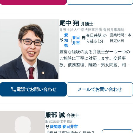
尾中 翔
弁護士
弁護士法人中部法律事務所 春日井事務所
愛
春日井駅
か
営業時間：本
春日
知
|
日定休日
ら徒歩1分
井市
県
豊富な経験のある弁護士が一つ一つの
ご相談に丁寧に対応します。交通事
故、債務整理、離婚・男女問題、相続
問題、刑事事件等の実績多数。リーズ
ナブルな費用で安心と信頼の法律サー
ビスを提供します。【相談無料】【電
電話でお問い合わせ
メールでお問い合わせ
話・オンライン相談可】【春日井駅
前・名古屋駅前】
服部 誠
弁護士
服部誠法律事務所
愛知県
春日井市
|
【春日井市役所から徒歩２