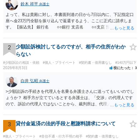
鈴木 祥平
弁護士
よって、私は貴殿に対し、本書面到達の日から7日以内に、下記指定口
座へ金23万円全額を振り込んで返還するよう、ここに正式に請求しま
す。 【振込先】 銀行名 ○○銀行 支店名 ○○支店 預金種別 普通
口座番号 ○○○○○○○ 口座名義 ○○○○ 万一、上記期限までに返金がな
されない場合には、貴殿には任意に返金する意思がないものと判断
し、やむを得ず、返還金23万円及びこれに対する遅延損害金の支払い
2
少額訟訴検討してるのですが、相手の住所がわか
を求める民事訴訟、支払督促その他必要な法的手続を直ちに講じま
らない
す。 その際には、訴訟に要する費用その他法令上認められる金員につ
#少額訴訟の相談・依頼
#個人・プライベート
#契約書・借用書なし
#140万円以下
いても併せて請求する予定ですので、あらかじめ申し添えます。 本件
2026年8月3日
役にたった
3
は、貴殿自らが契約を解約したことによって生じた返還義務の履行を
求めるものにすぎません。貴殿の仕入先との取引関係や返金時期など
白井 弘昭
弁護士
の内部事情は、私に対する返還義務の発生や履行時期には何ら影響を
及ぼすものではありません。 これ以上、本件の解決を不必要に遅延さ
>少額訟訴の手続きを代理人を名乗る弁護士さんに送ってもいいのでし
せることなく、誠意をもって速やかに返金手続を履行されるよう、強
ょうか？ 相手方が立てているとする弁護士は、「交渉」の代理人です
く求めます。 以上
ので、訴訟の代理人ではないことから、裁判所は、代理人宛ての訴状
を受け取ることは無いと思われます。 なお、交渉段階で代理人が就い
ている場合は、相手方（被告）の住所で訴状を作成提出し、裁判所に
代理人が就いていたことを知らせると（訴状の記載内容から明らかな
3
貸付金返済の法的手段と慰謝料請求について
場合も）、裁判所が当該代理人弁護士に事前連絡し、引き続き訴訟も
受任するかを聞いたうえで、受任の意志が明らかになったところで、
#個人・プライベート
#音信不通・行方不明の相手
#契約書・借用書なし