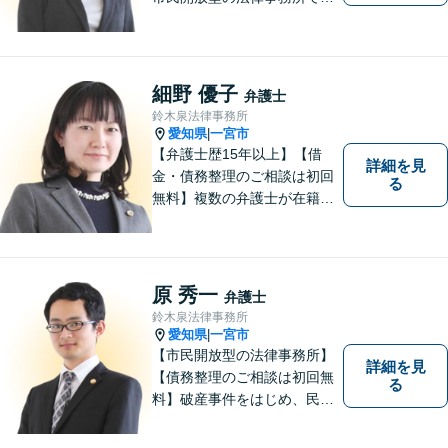
す。「こんなこと相談しても
いいのか分からない」という
方も、まずはお気軽にご相談
ください。
細野 優子
弁護士
鈴木泉法律事務所
愛知県
一宮市
|
【弁護士歴15年以上】【借
詳細を見
金・債務整理のご相談は初回
る
無料】複数の弁護士が在籍し
様々な相談に幅広く対応して
います。相談者さまのお話し
を丁寧にヒアリングし、寄り
添うことを大切にしておりま
原 秀一
弁護士
す。お気軽にご相談ください
鈴木泉法律事務所
【分割払い可】【完全個室】
愛知県
一宮市
|
【市民開放型の法律事務所】
詳細を見
【債務整理のご相談は初回無
る
料】破産事件をはじめ、民事
事件、刑事事件など幅広く対
応しています。「こんなこと