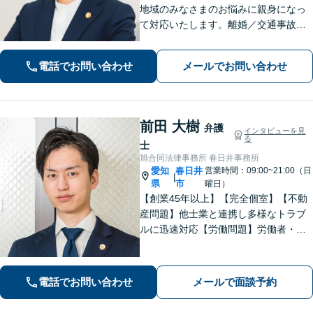
地域のみなさまのお悩みに親身になっ
て対応いたします。離婚／交通事故／
相続／借金／労働問題など、日常で起
こる法律トラブルに幅広く対応しま
電話でお問い合わせ
メールでお問い合わせ
す。お気軽にご相談ください。【法テ
ラス利用可能】
前田 大樹
弁護
インタビューを見
る
士
旭合同法律事務所 春日井事務所
愛知
春日井
営業時間：09:00~21:00（日
|
県
市
曜日）
【創業45年以上】【完全個室】【不動
産問題】他士業と連携し多様なトラブ
ルに迅速対応【労働問題】労働者・使
用者双方の対応実績あり。依頼者さま
に寄り添い最善の解決策を提示【休
日・夜間面談可】【電話・ビデオ面談
電話でお問い合わせ
メールで面談予約
可】