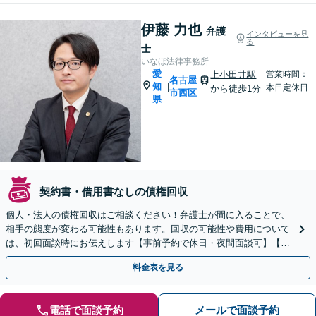
伊藤 力也
弁護
インタビューを見
る
士
いなほ法律事務所
愛
上小田井駅
営業時間：
名古屋
知
|
本日定休日
から徒歩1分
市西区
県
契約書・借用書なしの債権回収
個人・法人の債権回収はご相談ください！弁護士が間に入ることで、
相手の態度が変わる可能性もあります。回収の可能性や費用について
は、初回面談時にお伝えします【事前予約で休日・夜間面談可】【上
小田井駅1分】
料金表を見る
電話で面談予約
メールで面談予約