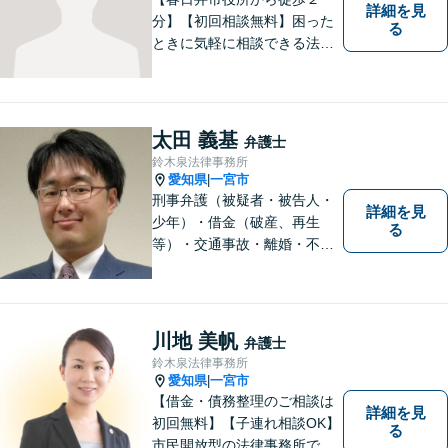
詳細を見
分】【初回相談無料】困った
る
ときに気軽に相談できる法律
事務所、お客様の味方になり
事件解決まで親身にサポート
できる弁護士を目指していま
す。
太田 義基
弁護士
鈴木泉法律事務所
愛知県
一宮市
|
刑事弁護（被疑者・被告人・
詳細を見
少年）・借金（破産、再生
る
等）・交通事故・離婚・不貞
慰謝料・不動産に関するトラ
ブル（明渡し、賃料未払い、
売買等）・親族関係を巡るト
ラブル（相続、遺言等）・犯
川地 美帆
弁護士
罪被害者対応を主に取り扱っ
鈴木泉法律事務所
ております
愛知県
一宮市
|
【借金・債務整理のご相談は
詳細を見
初回無料】【子連れ相談OK】
る
市民開放型の法律事務所で