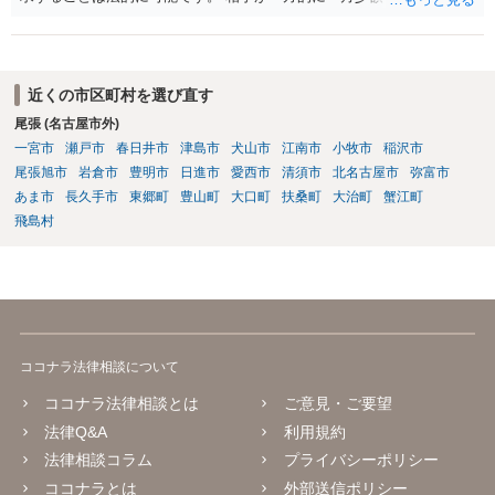
言ってきたとしても、あなたが同意していない以上、分割払いの合意
は成立していません。当初の返済期日も過ぎているため、一括返済を
求める権利があります。 具体的には、以下の手順で進めるのが効果的
です。 分割拒否と一括請求の通知：PayPayのメッセージ等で「分割
近くの市区町村を選び直す
払いには同意していないため、残額の一括払いを求める」旨を明確に
尾張 (名古屋市外)
伝えます。 相手の本名・住所の確認：応じない場合に法的手段（少額
一宮市
瀬戸市
春日井市
津島市
犬山市
江南市
小牧市
稲沢市
訴訟など）をとるには、相手の身元が必要です。分からない場合は、
まず本名や住所の特定を進めてください。 相手が購入した高額商品
尾張旭市
岩倉市
豊明市
日進市
愛西市
清須市
北名古屋市
弥富市
（Switch2等）の事実も踏まえ、応じない場合は法的措置を辞さない姿
あま市
長久手市
東郷町
豊山町
大口町
扶桑町
大治町
蟹江町
勢で交渉に臨むのが現実的かと思います。
飛島村
ココナラ法律相談について
ココナラ法律相談とは
ご意見・ご要望
法律Q&A
利用規約
法律相談コラム
プライバシーポリシー
ココナラとは
外部送信ポリシー