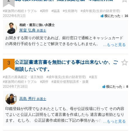
#家族間の相続トラブル
#調停
#協議
#生前贈与
#成年後見(生前の財産管理)
2022年6月1日
役にたった
16
相続・遺言に強い弁護士
尾畠 弘典
弁護士
お聞きする限りの状況であれば、銀行窓口で通帳とキャッシュカード
の再発行手続を行うことで解決できるかもしれません。
3
公正証書遺言書を無効にする事は出来ないか、ご
相談したいです。
#遺言の真偽鑑定・遺言無効
#成年後見(生前の財産管理)
#遺言
#家族間の相続トラブル
#調停
#遺留分侵害額請求・放棄
2024年7月18日
役にたった
8
高島 秀行
弁護士
印鑑登録が代理でなされたとしても、母が公証役場に行って その内容
でよいと公証人に説明をして遺言書を作成したら 遺言書は有効となり
ます。 むしろ、 公正証書作成前後に下記の事情があったことが証明で
きれば判断能力がなく 無効だったと主張することが可能です。 翌年1