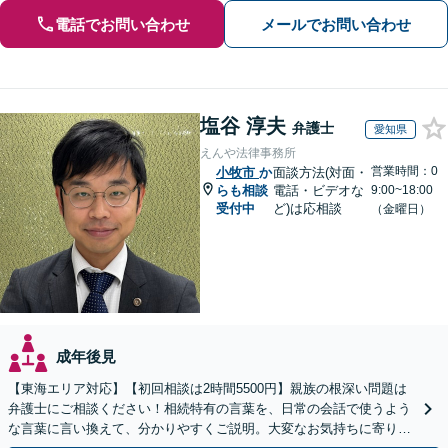
電話でお問い合わせ
メールでお問い合わせ
塩谷 淳夫
弁護士
愛知県
えんや法律事務所
営業時間：0
小牧市
か
面談方法(対面・
らも相談
電話・ビデオな
9:00~18:00
受付中
ど)は応相談
（金曜日）
成年後見
【東海エリア対応】【初回相談は2時間5500円】親族の根深い問題は
弁護士にご相談ください！相続特有の言葉を、日常の会話で使うよう
な言葉に言い換えて、分かりやすくご説明。大変なお気持ちに寄り添