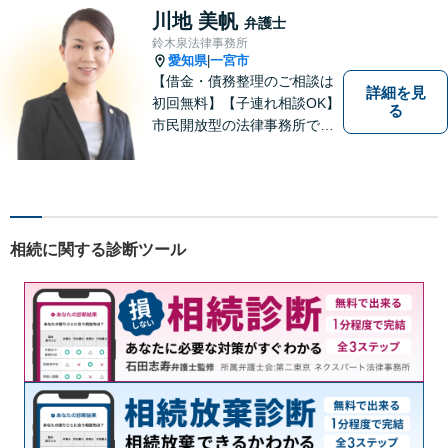
い」という方も、まずはお気
川地 美帆
弁護士
軽にご相談ください。
鈴木泉法律事務所
愛知県
一宮市
|
【借金・債務整理のご相談は
詳細を見
初回無料】【子連れ相談OK】
る
市民開放型の法律事務所で
す。「こんなこと相談しても
いいのか分からない」という
方も、まずはお気軽にご相談
ください。
相続に関する診断ツール