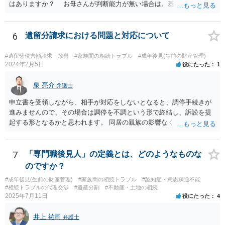
はありますか？ お母さんが判断能力が無い場合は、基本的に成年後
見人をつけるほかありません。 遺産分割審判や遺産分割調停を申し
立て、お母さんに特別代理人をつけるという方法も考えられますが、
遺産分割だけでなく、その後の取得した遺産の管理もありますので
6
遺留分請求における問題と対応について
遺産分割審判や遺産分割調停を申し立て、お母さんに特別代理人をつ
けるということでは解決できなさそうなので 後見人をつけるよう求め
#遺留分侵害額請求・放棄
#家族間の相続トラブル
#成年後見(生前の財産管理)
られると思います。 弁護士に面談で相談された方がよいと思いま
2024年2月5日
役にたった
1
す。
泉 亮介
弁護士
申立書を受領しながら、相手が対応をしないとなると、調停手続きが
進みませんので、その場合は調停を不調という形で終結し、訴訟を提
起する形となるかと思われます。 同居の親族の影響なく、というのは
難しいでしょう。ただ、裁判や調停の中では主張等が書面で残るた
め、後からひっくり返すということは難しくなってくるかと思われま
す。 公開相談の場でのご相談については、どうしても限界が出てしま
7
「専門職後見人」の定義とは、どのようなものな
うため、一度個別にご相談をされることをお勧めいたします。
のですか？
#成年後見(生前の財産管理)
#家族間の相続トラブル
#認知症・意思疎通不能
#相続トラブルの代理交渉
#遺産分割
#不動産・土地の相続
2025年7月11日
役にたった
4
井上 祐司
弁護士