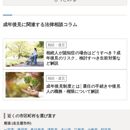
くなりになった場合、相続人となる可能性がありますが、 その場合は
相続放棄されれば問題ありません。 ３） 完全に拒否する方法はないか
もしれませんが、 関わりを持ちたくないとのことでしたら、親族の意
見書にその旨を記載して提出しておけば良いかも知れません。 後見人
としても、関わりを拒否している親族にあえて連絡をしてくる可能性
成年後見に関連する法律相談コラム
は低いと考えられます。 以上、ご参考になさってください。
相続・遺言
相続人が認知症の場合はどうすべき？成
年後見のリスク、検討すべき生前対策な
ど解説
相続・遺言
成年後見制度とは│選任の手続きや後見
人の職務・権限について解説
近くの市区町村を選び直す
尾張 (名古屋市外)
一宮市
瀬戸市
春日井市
津島市
犬山市
江南市
小牧市
稲沢市