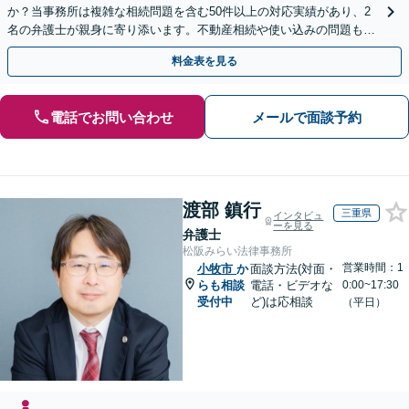
か？当事務所は複雑な相続問題を含む50件以上の対応実績があり、2
名の弁護士が親身に寄り添います。不動産相続や使い込みの問題も分
かりやすく解説。WEB相談可能。LINE予約受付中
料金表を見る
電話でお問い合わせ
メールで面談予約
渡部 鎮行
三重県
インタビュ
ーを見る
弁護士
松阪みらい法律事務所
営業時間：1
小牧市
か
面談方法(対面・
らも相談
電話・ビデオな
0:00~17:30
受付中
ど)は応相談
（平日）