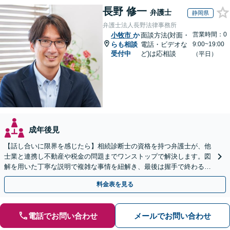
長野 修一
弁護士
静岡県
弁護士法人長野法律事務所
営業時間：0
小牧市
か
面談方法(対面・
らも相談
電話・ビデオな
9:00~19:00
受付中
ど)は応相談
（平日）
成年後見
【話し合いに限界を感じたら】相続診断士の資格を持つ弁護士が、他
士業と連携し不動産や税金の問題までワンストップで解決します。図
解を用いた丁寧な説明で複雑な事情を紐解き、最後は握手で終わる円
満な解決へ導きます。【東海エリア・神奈川県対応】
料金表を見る
電話でお問い合わせ
メールでお問い合わせ