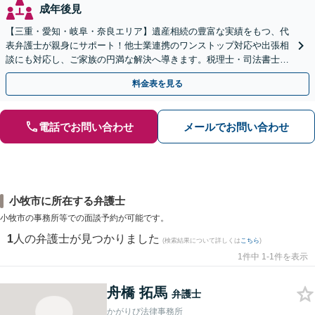
成年後見
【三重・愛知・岐阜・奈良エリア】遺産相続の豊富な実績をもつ、代
表弁護士が親身にサポート！他士業連携のワンストップ対応や出張相
談にも対応し、ご家族の円満な解決へ導きます。税理士・司法書士と
も連携し、スピーディな解決をご提案【夜間面談可】
料金表を見る
電話でお問い合わせ
メールでお問い合わせ
小牧市に所在する弁護士
小牧市の事務所等での面談予約が可能です。
1
人の弁護士が見つかりました
(検索結果について詳しくは
こちら
)
1件中 1-1件を表示
舟橋 拓馬
弁護士
かがりび法律事務所