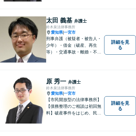
お役に立てるよう頑張りま
す。「こんなこと相談しても
いいのか分からない」という
太田 義基
弁護士
方も、まずはお気軽にご相談
鈴木泉法律事務所
ください。
愛知県
一宮市
|
刑事弁護（被疑者・被告人・
詳細を見
少年）・借金（破産、再生
る
等）・交通事故・離婚・不貞
慰謝料・不動産に関するトラ
ブル（明渡し、賃料未払い、
売買等）・親族関係を巡るト
ラブル（相続、遺言等）・犯
原 秀一
弁護士
罪被害者対応を主に取り扱っ
鈴木泉法律事務所
ております
愛知県
一宮市
|
【市民開放型の法律事務所】
詳細を見
【債務整理のご相談は初回無
る
料】破産事件をはじめ、民事
事件、刑事事件など幅広く対
応しています。「こんなこと
相談してもいいのか分からな