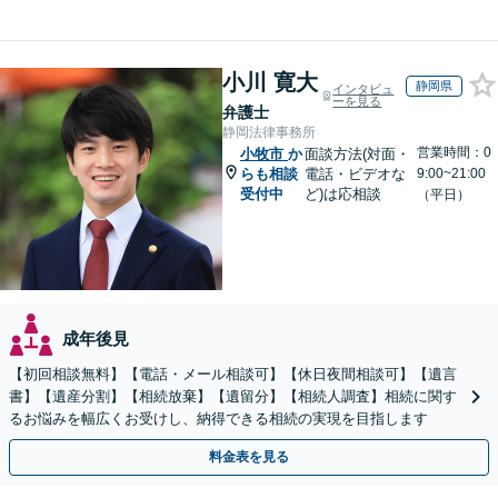
小川 寛大
静岡県
インタビュ
ーを見る
弁護士
静岡法律事務所
営業時間：0
小牧市
か
面談方法(対面・
らも相談
電話・ビデオな
9:00~21:00
受付中
ど)は応相談
（平日）
成年後見
【初回相談無料】【電話・メール相談可】【休日夜間相談可】【遺言
書】【遺産分割】【相続放棄】【遺留分】【相続人調査】相続に関す
るお悩みを幅広くお受けし、納得できる相続の実現を目指します
料金表を見る