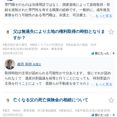
専門職そのものは法律用語ではなく、国家資格によって資格取得・登
録を規制された専門性を有する職業の総称です。一般的に、成年後見
業務を行う可能性のある専門職は、弁護士、司法書士、行政書士、税
理士、社会福祉士、精神保健福祉士等が挙げられます。 精神保健福祉
士はほぼ無条件で成年後見人に選任されるわけではなく、基幹研修を
受講して継続研修を受講し続ける必要がありますが、家庭裁判所から
8
父は無過失により土地の権利取得の時効となりま
選任された場合には専門職後見人と呼ぶことになるでしょう。
すか？
#遺言執行者の選任
#相続トラブルの代理交渉
#借金返済の相談・交渉
#成年後見(生前の財産管理)
#M&A・事業承継
2020年4月7日
役にたった
6
森田 英樹
弁護士
取得時効の主張が認められる可能性が十分あります。 仮にそれが認め
られなくて 遺産分割協議を叔母と行うことになっても 特別受益の
主張を行うことによって 貴殿らが不動産を全てそのまま取得できる
ことが可能でしょう。
9
亡くなる父の死亡保険金の相続について
#遺言
#M&A・事業承継
#口座凍結解除
#家族信託
#成年後見(生前の財産管理)
2019年9月2日
役にたった
4