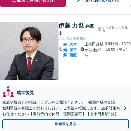
電話でお問い合わせ
メールでお問い合わせ
伊藤 力也
弁護
インタビューを見
る
士
いなほ法律事務所
上小田井駅
営業時間：10:00
愛
名古
~18:00（平日）
知
屋市
から徒歩1
|
県
西区
分
成年後見
家族や親戚との相続トラブルをご相談ください。 書類作成や交渉、
裁判手続を弁護士が代わりに行い、ご負担を軽減します。生前対策も
お任せください【事前予約で休日・夜間面談可】【上小田井駅1分】
料金表を見る