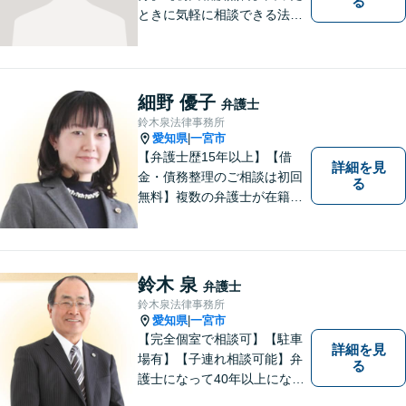
る
ときに気軽に相談できる法律
事務所、お客様の味方になり
事件解決まで親身にサポート
できる弁護士を目指していま
す。
細野 優子
弁護士
鈴木泉法律事務所
愛知県
一宮市
|
【弁護士歴15年以上】【借
詳細を見
金・債務整理のご相談は初回
る
無料】複数の弁護士が在籍し
様々な相談に幅広く対応して
います。相談者さまのお話し
を丁寧にヒアリングし、寄り
添うことを大切にしておりま
鈴木 泉
弁護士
す。お気軽にご相談ください
鈴木泉法律事務所
【分割払い可】【完全個室】
愛知県
一宮市
|
【完全個室で相談可】【駐車
詳細を見
場有】【子連れ相談可能】弁
る
護士になって40年以上になり
ますが、初心を忘れず皆様の