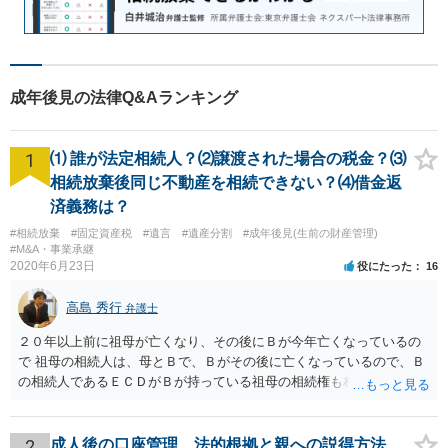
成年後見の法律Q&Aランキング
1
⑴ 誰が法定相続人？⑵譲渡された場合の税金？⑶
相続放棄後同じ不動産を相続できない？⑷借金返
済義務は？
#相続放棄
#固定資産税
#遺言
#遺産分割
#成年後見(生前の財産管理)
#M&A・事業承継
2020年6月23日
役にたった
16
高島 秀行
弁護士
２０年以上前に祖母が亡くなり、その後にＢが今年亡くなっているの
で 祖母の相続人は、母とＢで、Ｂがその後に亡くなっているので、Ｂ
の相続人であるＥＣＤがＢが持っている祖母の相続権も相続すること
となります。 したがって、遺産分割協議するにも、相続放棄するにも
Ｅも行う必要があります。 Ｂの配偶者であるＥは常にＢの相続人とな
ります。
2
成人後の口座管理、法的根拠と親への説得方法