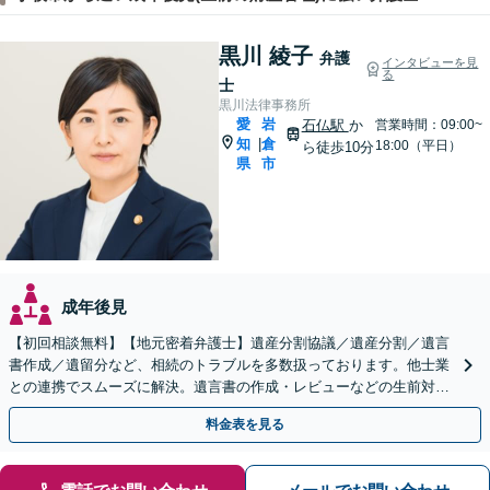
黒川 綾子
弁護
インタビューを見
る
士
黒川法律事務所
愛
岩
石仏駅
か
営業時間：09:00~
知
倉
|
18:00（平日）
ら徒歩10分
県
市
成年後見
【初回相談無料】【地元密着弁護士】遺産分割協議／遺産分割／遺言
書作成／遺留分など、相続のトラブルを多数扱っております。他士業
との連携でスムーズに解決。遺言書の作成・レビューなどの生前対策
も承ります。【法テラス利用可能】【駐車場完備】
料金表を見る