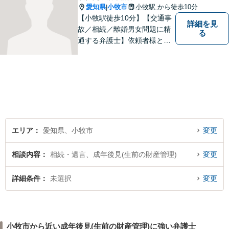
愛知県
小牧市
小牧駅
から徒歩10分
|
【小牧駅徒歩10分】【交通事
詳細を見
故／相続／離婚男女問題に精
る
通する弁護士】依頼者様との
コミュニケーションを大切に
し、本質的な解決を目指しま
す。堅苦しくない雰囲気で、
分かりやすい説明を心がけま
す。お気軽にご相談くださ
い！
エリア
愛知県、小牧市
変更
相談内容
相続・遺言、成年後見(生前の財産管理)
変更
詳細条件
未選択
変更
小牧市から近い成年後見(生前の財産管理)に強い弁護士