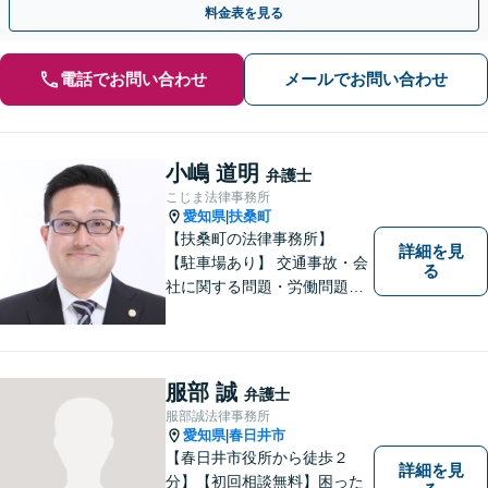
料金表を見る
電話でお問い合わせ
メールでお問い合わせ
小嶋 道明
弁護士
こじま法律事務所
愛知県
扶桑町
|
【扶桑町の法律事務所】
詳細を見
【駐車場あり】 交通事故・会
る
社に関する問題・労働問題・
離婚・相続・刑事事件に力を
入れています。
服部 誠
弁護士
服部誠法律事務所
愛知県
春日井市
|
【春日井市役所から徒歩２
詳細を見
分】【初回相談無料】困った