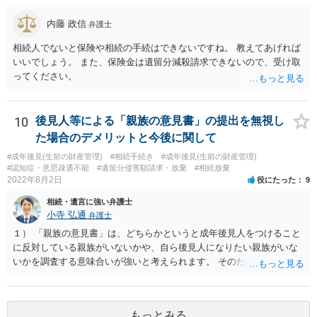
内藤 政信
弁護士
相続人でないと保険や相続の手続はできないですね。 教えてあげれば
いいでしょう。 また、保険金は遺留分減殺請求できないので、受け取
ってください。
10
後見人等による「親族の意見書」の提出を無視し
た場合のデメリットと今後に関して
#成年後見(生前の財産管理)
#相続手続き
#成年後見(生前の財産管理)
#認知症・意思疎通不能
#遺留分侵害額請求・放棄
#相続放棄
2022年8月2日
役にたった
9
相続・遺言に強い弁護士
小寺 弘通
弁護士
１） 「親族の意見書」は、どちらかというと成年後見人をつけること
に反対している親族がいないかや、自ら後見人になりたい親族がいな
いかを調査する意味合いが強いと考えられます。 そのため、ご相談の
ご事情であれば無視してしまっても特に不都合はないと考えられま
す。 ２） 場合によっては、介護や被後見人の財産の処分等に関して、
後見人から相談があることも考えられます。 また、お祖母さんがお亡
もっとみる