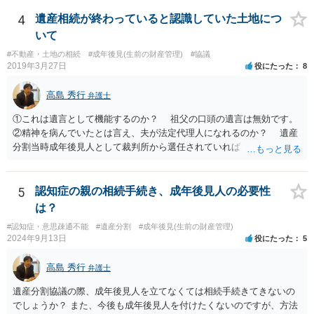
月に携帯が新しくなった母からの第一声は「ここにいたら殺される」
「面会に来てくれ」で、長男に聞くと「面会は出来ない。俺は携帯電
4
遺産相続が終わっていると認識していた土地につ
話の使い方を教える為に会っている」「母の話は聞かなくて良い」と
いて
電話が切れました。その後の電話でも「食事に毒が入っている」「体
#不動産・土地の相続
#成年後見(生前の財産管理)
#協議
にチップが埋められている」等、おかしかったです。 当時の診療記
2019年3月27日
役にたった
8
録、介護認定の資料、介護記録を取得して 弁護士に面談で相談された
方がよいと思います。
高島 秀行
弁護士
①これは遺言として機能するのか？ 祖父の口頭の遺言は無効です。
②精神を病んでいたとは言え、夫が法定代理人になれるのか？ 遺産
分割当時成年後見人として裁判所から選任されていれば 法定代理人
となります。 ③相続を認めていないのに何故120万円を返さないの
か？ 返せという主張は、取り消し又は無効を認める主張になるので
そのような主張はこちらからしない方がよいと思います。 ④財産分
5
認知症の親の相続手続き、成年後見人の必要性
与が終わったと認識しているのに今更土地の相続をやり直せるのか？
は？
２０００年４月ということだと１９年前の話です。 その当時、成
#認知症・意思疎通不能
#遺産分割
#成年後見(生前の財産管理)
年後見人に選任されていたのかわかりませんが 成年後見人が選任さ
2024年9月13日
役にたった
5
れていなければ 遺産分割協議は有効の可能性があります。 無効で
も時効取得あるいは消滅時効にかかっている 可能性があります。
高島 秀行
弁護士
弁護士に詳しい事情を説明して面談で相談した方がよいと思いま
す。
遺産分割協議の際、成年後見人を立てなくては相続手続きてきないの
でしょうか？ また、今後も成年後見人を付けたくないのですが、方法