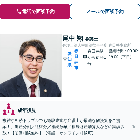
電話で面談予約
メールで面談予約
尾中 翔
弁護士
弁護士法人中部法律事務所 春日井事務所
春
春日井駅
営業時間：09:00~
愛
日
19:00（平日）
から徒歩1
知
|
井
分
県
市
成年後見
複雑な相続トラブルでも経験豊富な弁護士が最適な解決策をご提
案！。遺産分割／遺留分／相続放棄／相続財産清算人などの実績多
数！【初回相談無料】【電話・オンライン相談可】