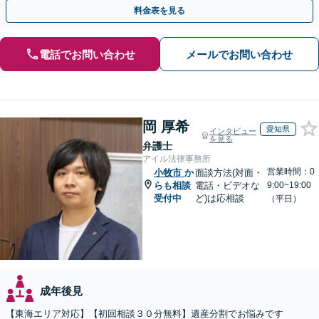
い、納得できる解決を目指します
料金表を見る
電話でお問い合わせ
メールでお問い合わせ
岡 厚希
愛知県
インタビュー
を見る
弁護士
アイル法律事務所
営業時間：0
小牧市
か
面談方法(対面・
らも相談
電話・ビデオな
9:00~19:00
受付中
ど)は応相談
（平日）
成年後見
【東海エリア対応】【初回相談３０分無料】遺産分割でお悩みです