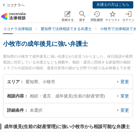
弁護士の方はこちら
ココナラへ
投稿する
探す
閲覧履歴
マイリスト
ログイン
ココナラ法律相談
愛知県で法律相談できる弁護士
小牧市で法律相談で
小牧市の成年後見に強い弁護士
愛知県の小牧市で成年後見に強い弁護士が1名見つかりました。休日面談や夜間
面談に対応している弁護士なども掲載中。相続・遺言に関係する家族間の相続
トラブルや認知症の相続、遺産分割等の細かな分野での絞り込み検索もでき便
利です。特にかがりび法律事務所の舟橋 拓馬弁護士のプロフィール情報や弁護
士費用、強みなどが注目されています。『小牧市で土日や夜間に発生した成年
エリア
愛知県、小牧市
変更
後見のトラブルを今すぐに弁護士に相談したい』『成年後見のトラブル解決の
実績豊富な近くの弁護士を検索したい』『初回相談無料で成年後見を法律相談
相談内容
相続・遺言、成年後見(生前の財産管理)
変更
できる小牧市内の弁護士に相談予約したい』などでお困りの相談者さんにおす
すめです。
詳細条件
未選択
変更
成年後見(生前の財産管理)に強い小牧市から相談可能な弁護士