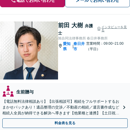
電話でお問い合わせ
メールでお問い合わせ
前田 大樹
弁護
インタビューを見
る
士
旭合同法律事務所 春日井事務所
愛知
春日井
営業時間：09:00~21:00
|
県
市
（平日）
生前贈与
【電話無料法律相談あり】【出張相談可】相続をフルサポートするお
まかせパックあり！遺品整理の交渉／不動産の相続／遺言書作成など
相続人全員が納得できる解決へ導きます【他業種と連携】【土日祝・
夜間対応】【完全個室】
料金表を見る