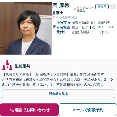
岡 厚希
愛知県
インタビュー
を見る
弁護士
アイル法律事務所
営業時間：0
小牧市
か
面談方法(対面・
らも相談
電話・ビデオな
9:00~19:00
受付中
ど)は応相談
（平日）
生前贈与
【東海エリア対応】【初回相談３０分無料】遺産分割でお悩みです
か？当事務所は複雑な相続問題を含む50件以上の対応実績があり、2
名の弁護士が親身に寄り添います。不動産相続や使い込みの問題も分
かりやすく解説。WEB相談可能。LINE予約受付中
料金表を見る
電話でお問い合わせ
メールで面談予約