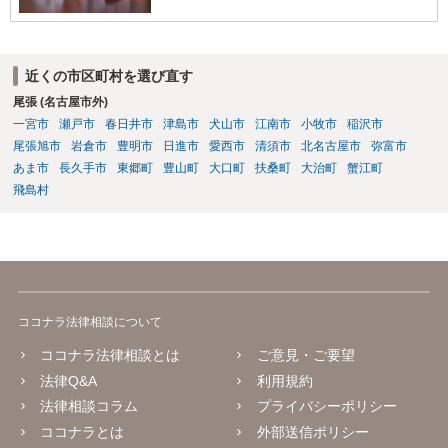
近くの市区町村を選び直す
尾張 (名古屋市外)
一宮市
瀬戸市
春日井市
津島市
犬山市
江南市
小牧市
稲沢市
尾張旭市
岩倉市
豊明市
日進市
愛西市
清須市
北名古屋市
弥富市
あま市
長久手市
東郷町
豊山町
大口町
扶桑町
大治町
蟹江町
飛島村
ココナラ法律相談について
ココナラ法律相談とは
ご意見・ご要望
法律Q&A
利用規約
法律相談コラム
プライバシーポリシー
ココナラとは
外部送信ポリシー