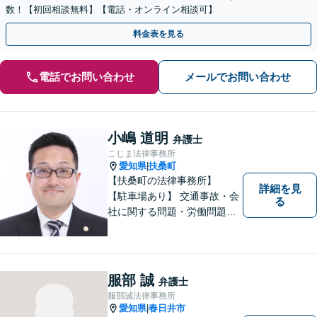
数！【初回相談無料】【電話・オンライン相談可】
料金表を見る
電話でお問い合わせ
メールでお問い合わせ
小嶋 道明
弁護士
こじま法律事務所
愛知県
扶桑町
|
【扶桑町の法律事務所】
詳細を見
【駐車場あり】 交通事故・会
る
社に関する問題・労働問題・
離婚・相続・刑事事件に力を
入れています。
服部 誠
弁護士
服部誠法律事務所
愛知県
春日井市
|