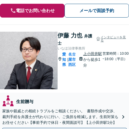
電話でお問い合わせ
メールで面談予約
伊藤 力也
弁護
インタビューを見
る
士
いなほ法律事務所
上小田井駅
営業時間：10:00
愛
名古
~18:00（平日）
知
屋市
から徒歩1
|
県
西区
分
生前贈与
家族や親戚との相続トラブルをご相談ください。 書類作成や交渉、
裁判手続を弁護士が代わりに行い、ご負担を軽減します。生前対策も
お任せください【事前予約で休日・夜間面談可】【上小田井駅1分】