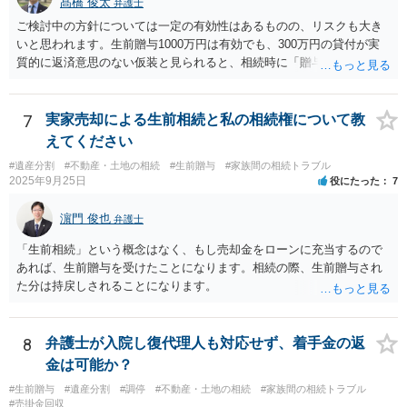
髙橋 俊太
弁護士
ご検討中の方針については一定の有効性はあるものの、リスクも大き
いと思われます。生前贈与1000万円は有効でも、300万円の貸付が実
質的に返済意思のない仮装と見られると、相続時に「贈与」と評価さ
れ、子から遺留分侵害額請求を受ける可能性があります。 その他の方
法として考えられるものとしては、 ①信託（家族信託・目的信託） 財
産を信託口に移し、受託者（信頼できる友人や専門職）に管理させ、
7
実家売却による生前相続と私の相続権について教
・生存中はあなたの生活費・介護費に優先充当 ・残余を友人や慈善団
えてください
体へ と使途を厳格に指定。相続ではなく信託帰属になるため、子の関
#遺産分割
#不動産・土地の相続
#生前贈与
#家族間の相続トラブル
与を大きく排除できます。 ②遺言＋生命保険の組合せ 生活資金は手元
2025年9月25日
役にたった
7
に残し、余剰資金で受取人を友人・団体にした保険を活用。保険金は
相続財産とは別枠で、遺留分対策にも有効と思われます。 ③負担付死
濵門 俊也
弁護士
因贈与 「介護・見守り等を条件に、死亡時に財産を渡す」契約。条件
不履行なら無効にでき、老後の安心を担保できます。 ④ 寄附予約＋解
「生前相続」という概念はなく、もし売却金をローンに充当するので
除条件 慈善団体への寄附を予約しつつ、資金不足時は解除できる条項
あれば、生前贈与を受けたことになります。相続の際、生前贈与され
を設定。 などがあり得るかと思われます。
た分は持戻しされることになります。
8
弁護士が入院し復代理人も対応せず、着手金の返
金は可能か？
#生前贈与
#遺産分割
#調停
#不動産・土地の相続
#家族間の相続トラブル
#売掛金回収