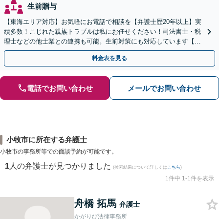
生前贈与
【東海エリア対応】お気軽にお電話で相談を【弁護士歴20年以上】実
績多数！こじれた親族トラブルは私にお任せください！司法書士・税
理士などの他士業との連携も可能。生前対策にも対応しています【夜
間・休日面談可】【完全個室・秘密厳守】
料金表を見る
電話でお問い合わせ
メールでお問い合わせ
小牧市に所在する弁護士
小牧市の事務所等での面談予約が可能です。
1
人の弁護士が見つかりました
(検索結果について詳しくは
こちら
)
1件中 1-1件を表示
舟橋 拓馬
弁護士
かがりび法律事務所