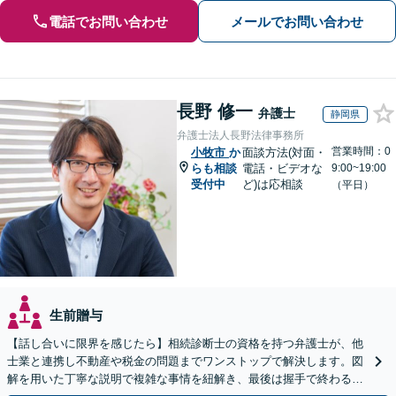
電話でお問い合わせ
メールでお問い合わせ
長野 修一
弁護士
静岡県
弁護士法人長野法律事務所
営業時間：0
小牧市
か
面談方法(対面・
らも相談
電話・ビデオな
9:00~19:00
受付中
ど)は応相談
（平日）
生前贈与
【話し合いに限界を感じたら】相続診断士の資格を持つ弁護士が、他
士業と連携し不動産や税金の問題までワンストップで解決します。図
解を用いた丁寧な説明で複雑な事情を紐解き、最後は握手で終わる円