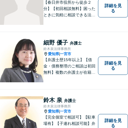
【春日井市役所から徒歩２
詳細を見
分】【初回相談無料】困った
る
ときに気軽に相談できる法律
事務所、お客様の味方になり
事件解決まで親身にサポート
できる弁護士を目指していま
す。
細野 優子
弁護士
鈴木泉法律事務所
愛知県
一宮市
|
【弁護士歴15年以上】【借
詳細を見
金・債務整理のご相談は初回
る
無料】複数の弁護士が在籍し
様々な相談に幅広く対応して
います。相談者さまのお話し
を丁寧にヒアリングし、寄り
添うことを大切にしておりま
鈴木 泉
弁護士
す。お気軽にご相談ください
鈴木泉法律事務所
【分割払い可】【完全個室】
愛知県
一宮市
|
【完全個室で相談可】【駐車
詳細を見
場有】【子連れ相談可能】弁
る