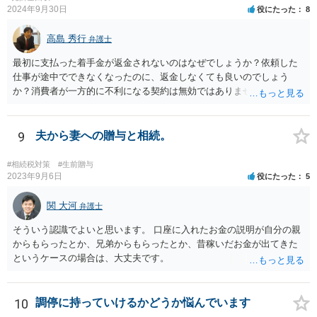
2024年9月30日
役にたった
8
高島 秀行
弁護士
最初に支払った着手金が返金されないのはなぜでしょうか？依頼した
仕事が途中でできなくなったのに、返金しなくても良いのでしょう
か？消費者が一方的に不利になる契約は無効ではありませんか？
着手金は、前の弁護士が倒れるまでにやった仕事に応じて清算する義
務があると思います。 倒れた弁護士が所属する弁護士会に相談さ
れた方がよいと思います。 倒れた弁護士は脳梗塞で倒れたようで
9
夫から妻への贈与と相続。
すが、 判断能力があり、復代理を倒れた弁護士の判断で復代理を
選任したのか 即ち、復代理人の選任は有効なのかという問題もあ
#相続税対策
#生前贈与
ると思います。
2023年9月6日
役にたった
5
関 大河
弁護士
そういう認識でよいと思います。 口座に入れたお金の説明が自分の親
からもらったとか、兄弟からもらったとか、昔稼いだお金が出てきた
というケースの場合は、大丈夫です。
10
調停に持っていけるかどうか悩んでいます