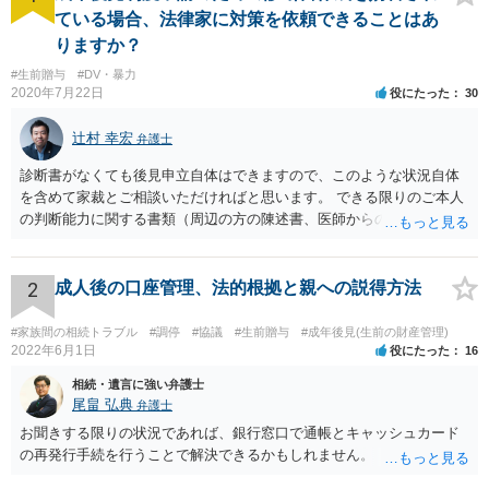
ている場合、法律家に対策を依頼できることはあ
りますか？
#生前贈与
#DV・暴力
2020年7月22日
役にたった
30
辻村 幸宏
弁護士
診断書がなくても後見申立自体はできますので、このような状況自体
を含めて家裁とご相談いただければと思います。 できる限りのご本人
の判断能力に関する書類（周辺の方の陳述書、医師からの聴取書等）
を整え、家裁の鑑定を経る前提で鑑定費用の予納金を用意し、申立て
をしていただければそこから先は進むのではないかと存じます。 ま
た、Aさんの意向を酌みすぎるあまりに後見申立ができない状況にして
2
成人後の口座管理、法的根拠と親への説得方法
いる施設の問題もありますので、当該地域の地域包括支援センターに
ご相談されるのもひとつの方法です。
#家族間の相続トラブル
#調停
#協議
#生前贈与
#成年後見(生前の財産管理)
2022年6月1日
役にたった
16
相続・遺言に強い弁護士
尾畠 弘典
弁護士
お聞きする限りの状況であれば、銀行窓口で通帳とキャッシュカード
の再発行手続を行うことで解決できるかもしれません。