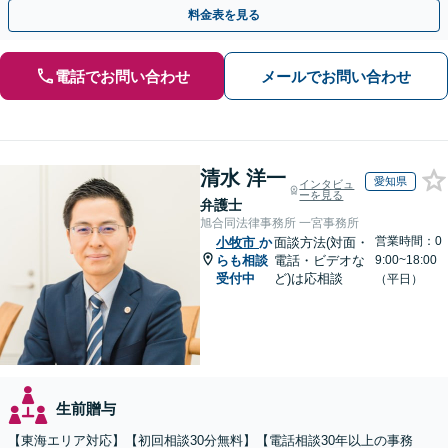
満な解決へ導きます。【東海エリア・神奈川県対応】
料金表を見る
電話でお問い合わせ
メールでお問い合わせ
清水 洋一
愛知県
インタビュ
ーを見る
弁護士
旭合同法律事務所 一宮事務所
営業時間：0
小牧市
か
面談方法(対面・
らも相談
電話・ビデオな
9:00~18:00
受付中
ど)は応相談
（平日）
生前贈与
【東海エリア対応】【初回相談30分無料】【電話相談30年以上の事務