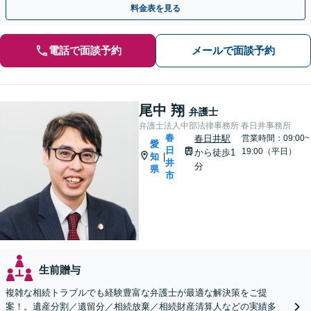
料金表を見る
電話で面談予約
メールで面談予約
尾中 翔
弁護士
弁護士法人中部法律事務所 春日井事務所
春
春日井駅
営業時間：09:00~
愛
日
19:00（平日）
から徒歩1
知
|
井
分
県
市
生前贈与
複雑な相続トラブルでも経験豊富な弁護士が最適な解決策をご提
案！。遺産分割／遺留分／相続放棄／相続財産清算人などの実績多