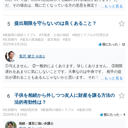
だ、その場合は、既に亡くなっている方の意思を推定することになり
ますので、なかなか立証のハードルは高いと思われます。それゆえ、
持ち戻し免除の意思表示は書面で明確にしておいていただくべきとい
う結論は変わりません。 誤解を与えるような回答でした。失礼しまし
5
提出期限を守らないのは良くあること？
た。 文言については、「〇〇に対する生前贈与による特別受益の持ち
戻しをすべて免除する」というのがオーソドックスなものですが、ご
#家族間の相続トラブル
#不動産・土地の相続
#相続トラブルの代理交渉
心配ならば、弁護士のところに行って、特別受益となりそうな贈与に
#生前贈与
#遺言の真偽鑑定・遺言無効
#遺言
2025年3月26日
役にたった
11
ついて説明した上で、適切な文言についてご相談してみてはいかがで
しょうか。
鬼沢 健士
弁護士
①与えません。 ②一般的によくあります。珍しくありません。 ③期限
遅れをあまりに気にしないことです。大事なのは中身です。 相手の提
出が遅れることもあるんじゃないかと思います。 それでもあなた有利
にはなりません。
6
子供を相続から外しつつ友人に財産を譲る方法の
法的有効性は？
#生前贈与
#相続税対策
#家族間の相続トラブル
#遺産分割
2026年1月19日
役にたった
4
相続・遺言に強い弁護士