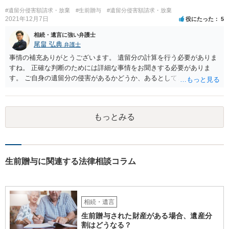
#遺留分侵害額請求・放棄
#生前贈与
#遺留分侵害額請求・放棄
2021年12月7日
役にたった
5
相続・遺言に強い弁護士
尾畠 弘典
弁護士
事情の補充ありがとうございます。 遺留分の計算を行う必要がありま
すね。 正確な判断のためには詳細な事情をお聞きする必要がありま
す。 ご自身の遺留分の侵害があるかどうか、あるとしてどの程度の金
額となるかを正確に把握されたいのであれば、一度お近くの弁護士に
相談されるのが良いと思います。
もっとみる
生前贈与に関連する法律相談コラム
相続・遺言
生前贈与された財産がある場合、遺産分
割はどうなる？