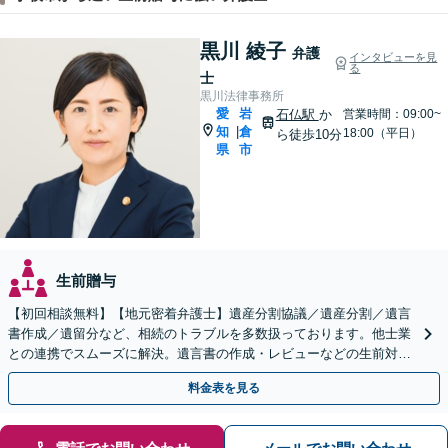
黒川 綾子
弁護
インタビューを見
る
士
黒川法律事務所
愛
岩
石仏駅
か
営業時間：09:00~
知
倉
|
18:00（平日）
ら徒歩10分
県
市
生前贈与
【初回相談無料】【地元密着弁護士】遺産分割協議／遺産分割／遺言
書作成／遺留分など、相続のトラブルを多数扱っております。他士業
との連携でスムーズに解決。遺言書の作成・レビューなどの生前対策
も承ります。【法テラス利用可能】【駐車場完備】
料金表を見る