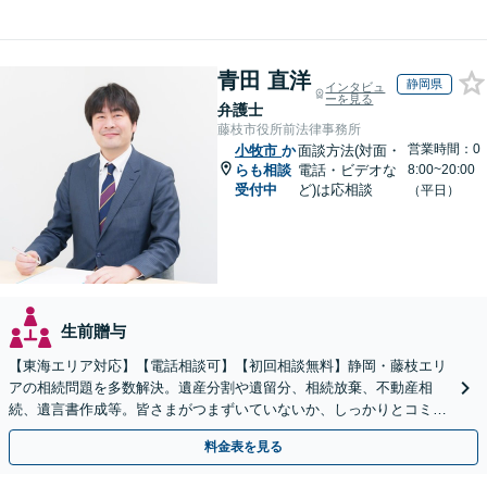
青田 直洋
静岡県
インタビュ
ーを見る
弁護士
藤枝市役所前法律事務所
営業時間：0
小牧市
か
面談方法(対面・
らも相談
電話・ビデオな
8:00~20:00
受付中
ど)は応相談
（平日）
生前贈与
【東海エリア対応】【電話相談可】【初回相談無料】静岡・藤枝エリ
アの相続問題を多数解決。遺産分割や遺留分、相続放棄、不動産相
続、遺言書作成等。皆さまがつまずいていないか、しっかりとコミュ
ニケーションを取りながらお話を進めます【休日夜間相談可】
料金表を見る