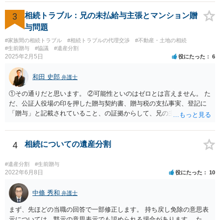
3
相続トラブル：兄の未払給与主張とマンション贈
与問題
#家族間の相続トラブル
#相続トラブルの代理交渉
#不動産・土地の相続
#生前贈与
#協議
#遺産分割
2025年2月5日
役にたった
6
和田 史郎
弁護士
①その通りだと思います。 ②可能性といのはゼロとは言えません。 た
だ、公証人役場の印を押した贈与契約書、贈与税の支払事実、登記に
「贈与」と記載されていること、の証拠からして、兄の主張は通らな
いようには思います。 ③④その通りだと思います。 話し合いで折り合
わなければ、遺産分割調停を申し立てて進めるのがベターのような気
がしますね。
4
相続についての遺産分割
#遺産分割
#生前贈与
2022年6月8日
役にたった
10
中條 秀和
弁護士
まず、先ほどの当職の回答で一部修正します。 持ち戻し免除の意思表
示については、黙示の意思表示でも認められる場合があります。 た