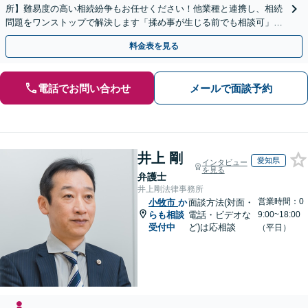
所】難易度の高い相続紛争もお任せください！他業種と連携し、相続
問題をワンストップで解決します「揉め事が生じる前でも相談可」
【分割払い対応】【完全個室制】【休日夜間相談可】
料金表を見る
電話でお問い合わせ
メールで面談予約
井上 剛
愛知県
インタビュー
を見る
弁護士
井上剛法律事務所
営業時間：0
小牧市
か
面談方法(対面・
らも相談
電話・ビデオな
9:00~18:00
受付中
ど)は応相談
（平日）