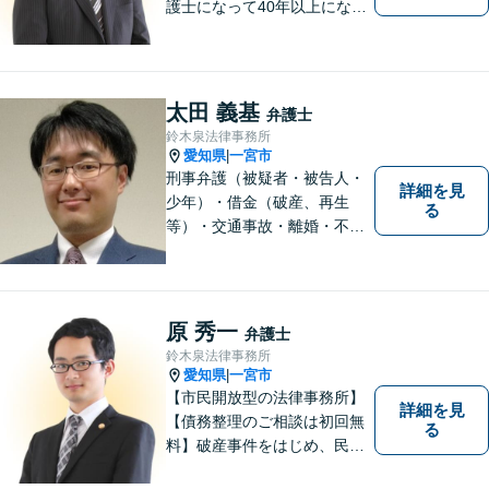
護士になって40年以上になり
ますが、初心を忘れず皆様の
お役に立てるよう頑張りま
す。「こんなこと相談しても
いいのか分からない」という
太田 義基
弁護士
方も、まずはお気軽にご相談
鈴木泉法律事務所
ください。
愛知県
一宮市
|
刑事弁護（被疑者・被告人・
詳細を見
少年）・借金（破産、再生
る
等）・交通事故・離婚・不貞
慰謝料・不動産に関するトラ
ブル（明渡し、賃料未払い、
売買等）・親族関係を巡るト
ラブル（相続、遺言等）・犯
原 秀一
弁護士
罪被害者対応を主に取り扱っ
鈴木泉法律事務所
ております
愛知県
一宮市
|
【市民開放型の法律事務所】
詳細を見
【債務整理のご相談は初回無
る
料】破産事件をはじめ、民事
事件、刑事事件など幅広く対