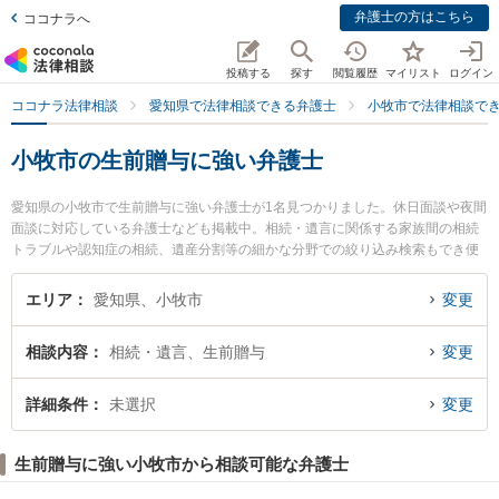
弁護士の方はこちら
ココナラへ
投稿する
探す
閲覧履歴
マイリスト
ログイン
ココナラ法律相談
愛知県で法律相談できる弁護士
小牧市で法律相談で
小牧市の生前贈与に強い弁護士
愛知県の小牧市で生前贈与に強い弁護士が1名見つかりました。休日面談や夜間
面談に対応している弁護士なども掲載中。相続・遺言に関係する家族間の相続
トラブルや認知症の相続、遺産分割等の細かな分野での絞り込み検索もでき便
利です。特にかがりび法律事務所の舟橋 拓馬弁護士のプロフィール情報や弁護
士費用、強みなどが注目されています。『小牧市で土日や夜間に発生した生前
エリア
愛知県、小牧市
変更
贈与のトラブルを今すぐに弁護士に相談したい』『生前贈与のトラブル解決の
実績豊富な近くの弁護士を検索したい』『初回相談無料で生前贈与を法律相談
相談内容
相続・遺言、生前贈与
変更
できる小牧市内の弁護士に相談予約したい』などでお困りの相談者さんにおす
すめです。
詳細条件
未選択
変更
生前贈与に強い小牧市から相談可能な弁護士