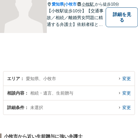
愛知県
小牧市
小牧駅
から徒歩10分
|
【小牧駅徒歩10分】【交通事
詳細を見
故／相続／離婚男女問題に精
る
通する弁護士】依頼者様との
コミュニケーションを大切に
し、本質的な解決を目指しま
す。堅苦しくない雰囲気で、
分かりやすい説明を心がけま
す。お気軽にご相談くださ
い！
エリア
愛知県、小牧市
変更
相談内容
相続・遺言、生前贈与
変更
詳細条件
未選択
変更
小牧市から近い生前贈与に強い弁護士