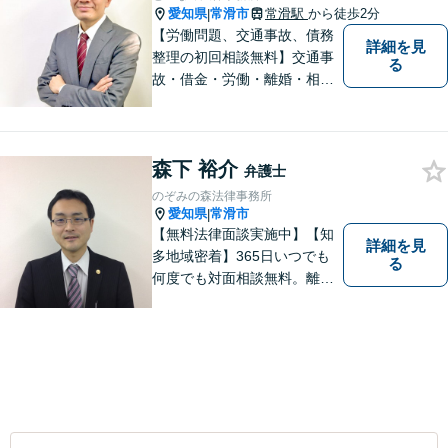
愛知県
常滑市
常滑駅
から徒歩2分
|
【労働問題、交通事故、債務
詳細を見
整理の初回相談無料】交通事
る
故・借金・労働・離婚・相続
問題が得意です。愛知県常滑
市、東海市、知多市、半田
市、大府市、武豊町、阿久比
森下 裕介
町、東浦町、美浜町、南知多
弁護士
町などでお困りの方がいまし
のぞみの森法律事務所
たらすぐにご相談ください。
愛知県
常滑市
|
【無料法律面談実施中】【知
詳細を見
多地域密着】365日いつでも
る
何度でも対面相談無料。離
婚・相続・交通事故・借金問
題等、お気軽にご相談くださ
い。