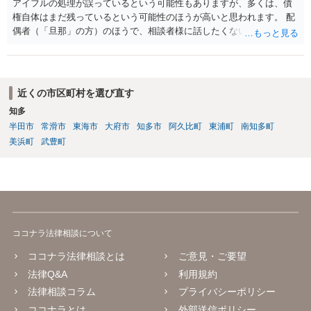
アイフルの処理が誤っているという可能性もありますが、多くは、債
す。ご参考にしてください。
権自体はまだ残っているという可能性のほうが高いと思われます。 配
偶者（「旦那」の方）のほうで、相談者様に話したくない事情等もあ
るのではないかと推察いたします。 長期間経過していれば、消滅時効
援用という方法も取れる可能性があるため、御主人に法律事務所に相
談にいくように説得されてはどうでしょうか。相談者様が一緒だと話
せない事情もあるかもしれないのでおひとりで行ってもらうほうがい
近くの市区町村を選び直す
いかもしれません。 配偶者の債務がある状態で配偶者が亡くなると債
知多
務を相談者様が相続するという状態になる（相続放棄などの亡くなっ
半田市
常滑市
東海市
大府市
知多市
阿久比町
東浦町
南知多町
てからの方法もありますが）ため、相談者様にも関係することだとし
て相談にいくようにお話してみてはどうでしょうか。
美浜町
武豊町
ココナラ法律相談について
ココナラ法律相談とは
ご意見・ご要望
法律Q&A
利用規約
法律相談コラム
プライバシーポリシー
ココナラとは
外部送信ポリシー