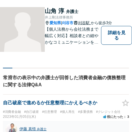
労働問題など幅広いリーガル
サービスを提供。【駐車場完
山角 淳
弁護士
備】
井上剛法律事務所
愛知県
刈谷市
刈谷駅
から徒歩3分
|
【個人法務から会社法務まで
詳細を見
幅広く対応】相談者との細や
る
かなコミュニケーションを大
切にし、親切・丁寧で分かり
やすい説明を心がけておりま
す。法律問題でお困りでした
ら、お早めにご相談くださ
い。【JR在来線「刈谷駅」4
常滑市の表示中の弁護士が回答した消費者金融の債務整理
分】【駐車場あり】
に関する法律Q&A
自己破産で進めるか任意整理にかえるべきか
#消費者金融
#自己破産
#任意整理
#個人再生
#多重債務
#クレジット会社
2023年01月05日(木)
役にたった
3
伊藤 真悟
弁護士