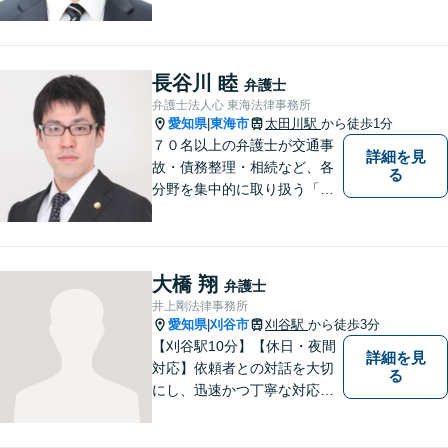
点で、有利な解決を目指しま
す。粘り強い交渉を行いま
す。相手側の無理難題に屈す
ることはございません。元警
長谷川 睦
弁護士
察官の経験を活かした交通事
弁護士法人心 東海法律事務所
故事案対応もいたします。
愛知県
東海市
太田川駅
から徒歩1分
|
７０名以上の弁護士が交通事
詳細を見
故・債務整理・相続など、各
る
分野を集中的に取り扱う「分
野担当制」とすることで、ご
依頼者様に高品質・低コスト
でのリーガルサービスを提供
できるよう努めております。
大橋 翔
弁護士
井上剛法律事務所
愛知県
刈谷市
刈谷駅
から徒歩3分
|
【刈谷駅10分】【休日・夜間
詳細を見
対応】依頼者との対話を大切
る
にし、迅速かつ丁寧な対応を
行っています。交通事故／不
動産／建築紛争／借金問題／