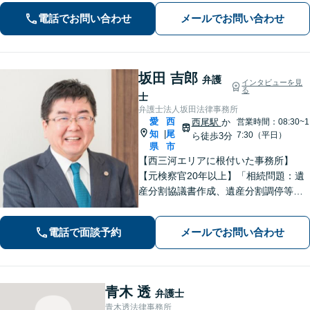
／労働問題／離婚／交通事故など幅広
電話でお問い合わせ
メールでお問い合わせ
く対応【夜間・休日面談可】【刈谷駅3
分】
坂田 吉郎
弁護
インタビューを見
る
士
弁護士法人坂田法律事務所
愛
西
西尾駅
か
営業時間：08:30~1
知
尾
|
7:30（平日）
ら徒歩3分
県
市
【西三河エリアに根付いた事務所】
【元検察官20年以上】「相続問題：遺
産分割協議書作成、遺産分割調停等を
適切にサポートします」【同ビル内に
税理士・社労士がいます】不当解雇・
電話で面談予約
メールでお問い合わせ
未払い残業代・就業規則の整備など対
応【当日/夜間/土日対応可】
青木 透
弁護士
青木透法律事務所