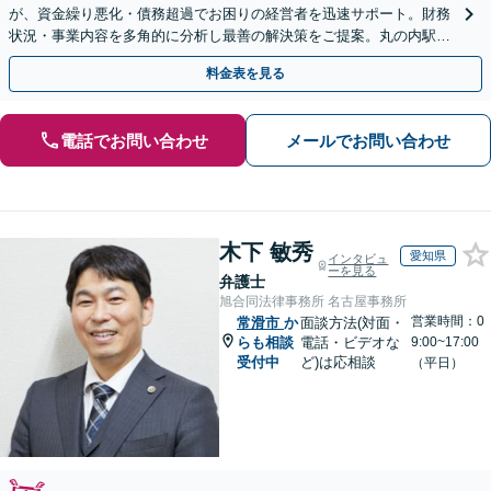
が、資金繰り悪化・債務超過でお困りの経営者を迅速サポート。財務
状況・事業内容を多角的に分析し最善の解決策をご提案。丸の内駅1
分/休日夜間相談可/WEB面談対応
料金表を見る
電話でお問い合わせ
メールでお問い合わせ
木下 敏秀
愛知県
インタビュ
ーを見る
弁護士
旭合同法律事務所 名古屋事務所
営業時間：0
常滑市
か
面談方法(対面・
らも相談
電話・ビデオな
9:00~17:00
受付中
ど)は応相談
（平日）