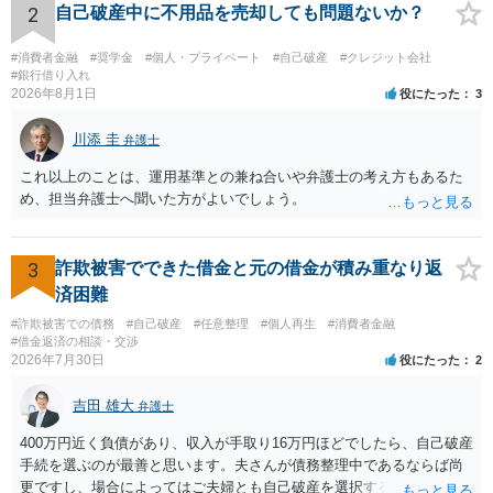
2
自己破産中に不用品を売却しても問題ないか？
#消費者金融
#奨学金
#個人・プライベート
#自己破産
#クレジット会社
#銀行借り入れ
2026年8月1日
役にたった
3
川添 圭
弁護士
これ以上のことは、運用基準との兼ね合いや弁護士の考え方もあるた
め、担当弁護士へ聞いた方がよいでしょう。
3
詐欺被害でできた借金と元の借金が積み重なり返
済困難
#詐欺被害での債務
#自己破産
#任意整理
#個人再生
#消費者金融
#借金返済の相談・交渉
2026年7月30日
役にたった
2
吉田 雄大
弁護士
400万円近く負債があり、収入が手取り16万円ほどでしたら、自己破産
手続を選ぶのが最善と思います。夫さんが債務整理中であるならば尚
更ですし、場合によってはご夫婦とも自己破産を選択する方法もある