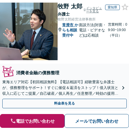
牧野 太郎
愛知県
インタビュ
ーを見る
弁護士
牧野太郎経営法律事務所
営業時間：0
常滑市
か
面談方法(対面・
らも相談
電話・ビデオな
9:00~19:00
受付中
ど)は応相談
（平日）
消費者金融の債務整理
東海エリア対応【初回相談無料】【電話相談可】経験豊富な弁護士
が、債務整理をサポート！すぐに催促＆返済をストップ！借入状況と
収入に応じてご提案／自己破産／個人再生／任意整理／時効の援用に
関するご相談も可能【完全個室】【メール予約可】
料金表を見る
電話でお問い合わせ
メールでお問い合わせ