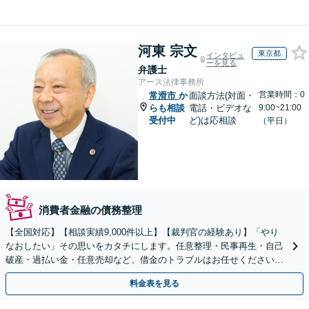
河東 宗文
東京都
インタビュ
ーを見る
弁護士
アース法律事務所
営業時間：0
常滑市
か
面談方法(対面・
らも相談
電話・ビデオな
9:00~21:00
受付中
ど)は応相談
（平日）
消費者金融の債務整理
【全国対応】【相談実績9,000件以上】【裁判官の経験あり】「やり
なおしたい」その思いをカタチにします。任意整理・民事再生・自己
破産・過払い金・任意売却など、借金のトラブルはお任せください。
【初回相談無料】【全国対応可能】
料金表を見る