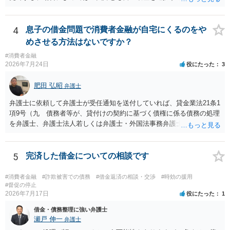
と思います。
4
息子の借金問題で消費者金融が自宅にくるのをや
めさせる方法はないですか？
#消費者金融
2026年7月24日
役にたった
3
肥田 弘昭
弁護士
弁護士に依頼して弁護士が受任通知を送付していれば、貸金業法21条1
項9号（九 債務者等が、貸付けの契約に基づく債権に係る債務の処理
を弁護士、弁護士法人若しくは弁護士・外国法事務弁護士共同法人若
しくは司法書士若しくは司法書士法人（以下この号において「弁護士
等」という。）に委託し、又はその処理のため必要な裁判所における
民事事件に関する手続をとり、弁護士等又は裁判所から書面によりそ
5
完済した借金についての相談です
の旨の通知があつた場合において、正当な理由がないのに、債務者等
に対し、電話をかけ、電報を送達し、若しくはファクシミリ装置を用
#消費者金融
#詐欺被害での債務
#借金返済の相談・交渉
#時効の援用
いて送信し、又は訪問する方法により、当該債務を弁済することを要
#督促の停止
2026年7月17日
役にたった
1
求し、これに対し債務者等から直接要求しないよう求められたにもか
かわらず、更にこれらの方法で当該債務を弁済することを要求するこ
借金・債務整理に強い弁護士
と。）に違反しています。監督官庁に行政処分を求める、裁判所に仮
瀬戸 伸一
弁護士
処分申請、不退去罪が成立すれば警察に通報などの対応が考えられま