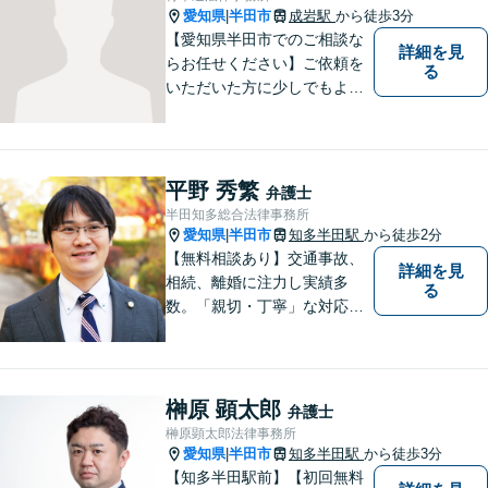
愛知県
半田市
成岩駅
から徒歩3分
|
【愛知県半田市でのご相談な
詳細を見
らお任せください】ご依頼を
る
いただいた方に少しでもよい
結果をもたらせるよう努力し
ていきたいと考えています。
平野 秀繁
弁護士
半田知多総合法律事務所
愛知県
半田市
知多半田駅
から徒歩2分
|
【無料相談あり】交通事故、
詳細を見
相続、離婚に注力し実績多
る
数。「親切・丁寧」な対応
で、事務所が一丸となり全力
サポートします。【平日夜間
対応】【完全個室相談】
榊原 顕太郎
弁護士
榊原顕太郎法律事務所
愛知県
半田市
知多半田駅
から徒歩3分
|
【知多半田駅前】【初回無料