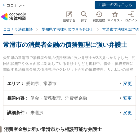
弁護士の方はこちら
ココナラへ
投稿する
探す
閲覧履歴
マイリスト
ログイン
ココナラ法律相談
愛知県で法律相談できる弁護士
常滑市で法律相談で
常滑市の消費者金融の債務整理に強い弁護士
愛知県の常滑市で消費者金融の債務整理に強い弁護士が2名見つかりました。初
回面談無料や休日面談に対応している弁護士なども掲載中。借金・債務整理に
関係する消費者金融の債務整理やクレジット会社の債務整理、リボ払いの債務
整理等の細かな分野での絞り込み検索もでき便利です。特にとこなめ法律事務
所の伊藤 真悟弁護士やのぞみの森法律事務所の森下 裕介弁護士のプロフィール
エリア
愛知県、常滑市
変更
情報や弁護士費用、強みなどが注目されています。『常滑市で土日や夜間に発
生した消費者金融の債務整理のトラブルを今すぐに弁護士に相談したい』『消
相談内容
借金・債務整理、消費者金融
変更
費者金融の債務整理のトラブル解決の実績豊富な近くの弁護士を検索したい』
『初回相談無料で消費者金融の債務整理を法律相談できる常滑市内の弁護士に
相談予約したい』などでお困りの相談者さんにおすすめです。
詳細条件
未選択
変更
消費者金融に強い常滑市から相談可能な弁護士