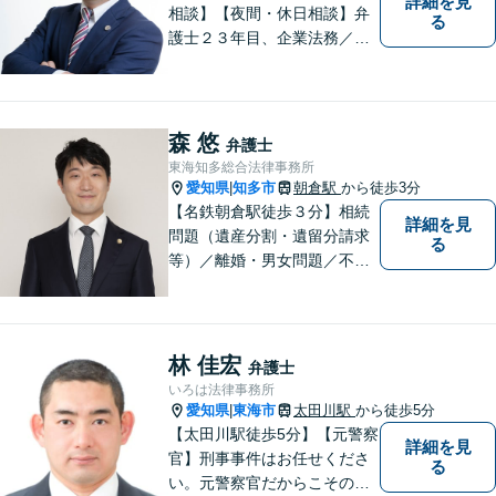
詳細を見
相談】【夜間・休日相談】弁
る
護士２３年目、企業法務／交
通事故／借金問題／離婚など
幅広いお困りごとを解決！中
小企業診断士の資格を持つ弁
護士が、事業経営を強力サポ
森 悠
弁護士
ートいたします！【ネット予
東海知多総合法律事務所
約可】【駐車場あり】【見積
愛知県
知多市
朝倉駅
から徒歩3分
|
無料】
【名鉄朝倉駅徒歩３分】相続
詳細を見
問題（遺産分割・遺留分請求
る
等）／離婚・男女問題／不動
産問題／交通事故に注力して
います（これらの分野は初回
３０分程度相談無料）。実績
多数。
林 佳宏
弁護士
いろは法律事務所
愛知県
東海市
太田川駅
から徒歩5分
|
【太田川駅徒歩5分】【元警察
詳細を見
官】刑事事件はお任せくださ
る
い。元警察官だからこその視