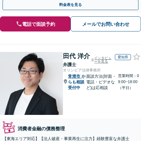
決してありません。どうぞ、ご安心ください。
料金表を見る
電話で面談予約
メールでお問い合わせ
田代 洋介
愛知県
インタビュ
ーを見る
弁護士
オリンピア法律事務所
営業時間：0
常滑市
か
面談方法(対面・
らも相談
電話・ビデオな
9:00~18:00
受付中
ど)は応相談
（平日）
消費者金融の債務整理
【東海エリア対応】【法人破産・事業再生に注力】経験豊富な弁護士