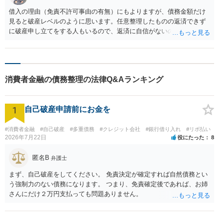
借入の理由（免責不許可事由の有無）にもよりますが、債務金額だけ
見ると破産レベルのように思います。任意整理したものの返済できず
に破産申し立てをする人もいるので、返済に自信がないのであれば破
産を検討すべきかと。
消費者金融の債務整理の法律Q&Aランキング
1
自己破産申請前にお金を
#消費者金融
#自己破産
#多重債務
#クレジット会社
#銀行借り入れ
#リボ払い
2026年7月22日
役にたった
8
匿名B
弁護士
まず、自己破産をしてください。 免責決定が確定すれば自然債務とい
う強制力のない債務になります。 つまり、免責確定後であれば、お姉
さんにだけ２万円支払っても問題ありません。