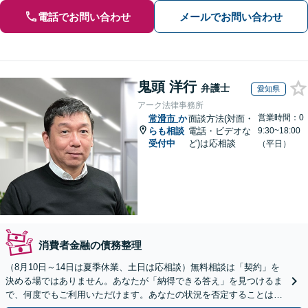
電話でお問い合わせ
メールでお問い合わせ
鬼頭 洋行
弁護士
愛知県
アーク法律事務所
営業時間：0
常滑市
か
面談方法(対面・
らも相談
電話・ビデオな
9:30~18:00
受付中
ど)は応相談
（平日）
消費者金融の債務整理
（8月10日～14日は夏季休業、土日は応相談）無料相談は「契約」を
決める場ではありません。あなたが「納得できる答え」を見つけるま
で、何度でもご利用いただけます。あなたの状況を否定することは、