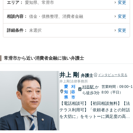
エリア
愛知県、常滑市
変更
相談内容
借金・債務整理、消費者金融
変更
詳細条件
未選択
変更
常滑市から近い消費者金融に強い弁護士
井上 剛
弁護士
インタビューを見る
井上剛法律事務所
愛
刈
刈谷駅
か
営業時間：09:00~1
知
谷
|
8:00（平日）
ら徒歩3分
県
市
【電話相談可】【初回相談無料】【法
テラス利用可】「依頼者さまとの対話
を大切に」をモットーに満足度の高い
リーガルサービスの提供を目指します
【弁護士歴20年以上】企業法務／相続