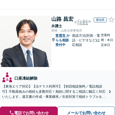
山路 昌宏
愛知県
インタビュ
ーを見る
弁護士
尾崎・山路法律事務所
営業時
常滑市
か
面談方法(対面・電
らも相談
話・ビデオなど)は
間：本日
受付中
応相談
定休日
口座凍結解除
【東海エリア対応】【法テラス利用可】【初回相談無料／電話相談
可】不動産絡みの相続も多数対応！相続に関するご相談に幅広く対応
いたします。遺言書の作成・事業継承／生前対策で相続トラブルを回
避！【遺産分割の経験豊富】相続放棄／寄与分／財産調査など
電話でお問い合わせ
メールでお問い合わせ