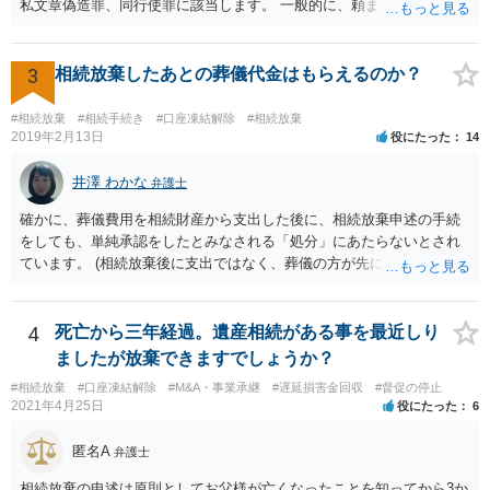
私文章偽造罪、同行使罪に該当します。 一般的に、頼まれた（委任さ
れた）人は、行政に提出する委任状の署名を偽造できるのでしょう
か？ 委任状を偽造して使用することはまでは依頼の範囲ではない
ので できないと思います。
3
相続放棄したあとの葬儀代金はもらえるのか？
#相続放棄
#相続手続き
#口座凍結解除
#相続放棄
2019年2月13日
役にたった
14
井澤 わかな
弁護士
確かに、葬儀費用を相続財産から支出した後に、相続放棄申述の手続
をしても、単純承認をしたとみなされる「処分」にあたらないとされ
ています。 (相続放棄後に支出ではなく、葬儀の方が先に来るのが通常
だと思いますので、葬儀→葬儀費用を相続財産から支出→相続放棄申
述の手続ということだと思いますが) ただ、葬儀費用ならいくらでもよ
いということではなく、身分相応の、社会的儀式として当然認められ
4
死亡から三年経過。遺産相続がある事を最近しり
る程度の金額に留まると考えた方がよいです。 もし、相続人の皆さん
ましたが放棄できますでしょうか？
に葬儀費用を支出する経済力がなく、質素な葬儀を行った費用であれ
#相続放棄
#口座凍結解除
#M&A・事業承継
#遅延損害金回収
#督促の停止
ば相続財産から支出しても単純承認と認められない可能性が高いの
2021年4月25日
役にたった
6
で、相続放棄申述が受理される可能性も高いと思います。
匿名A
弁護士
相続放棄の申述は原則としてお父様が亡くなったことを知ってから3か