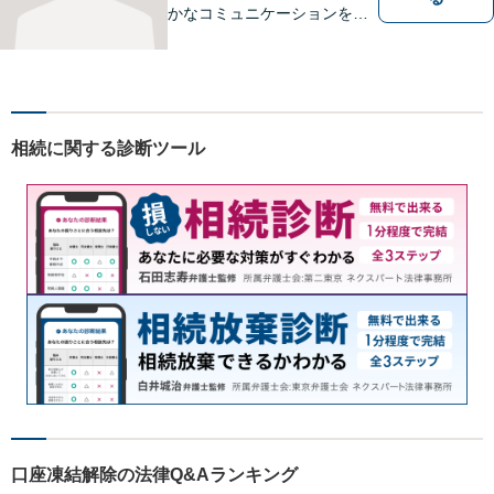
かなコミュニケーションを大
切にし、親切・丁寧で分かり
やすい説明を心がけておりま
す。法律問題でお困りでした
ら、お早めにご相談くださ
い。【JR在来線「刈谷駅」4
相続に関する診断ツール
分】【駐車場あり】
口座凍結解除の法律Q&Aランキング