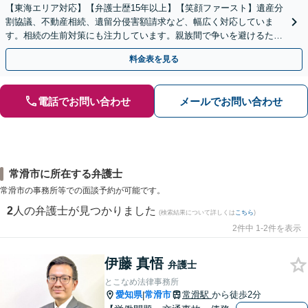
【東海エリア対応】【弁護士歴15年以上】【笑顔ファースト】遺産分
割協議、不動産相続、遺留分侵害額請求など、幅広く対応していま
す。相続の生前対策にも注力しています。親族間で争いを避けるため
にも、お早めにご相談ください。【初回面談無料】
料金表を見る
電話でお問い合わせ
メールでお問い合わせ
常滑市に所在する弁護士
常滑市の事務所等での面談予約が可能です。
2
人の弁護士が見つかりました
(検索結果について詳しくは
こちら
)
2件中 1-2件を表示
伊藤 真悟
弁護士
とこなめ法律事務所
愛知県
常滑市
常滑駅
から徒歩2分
|