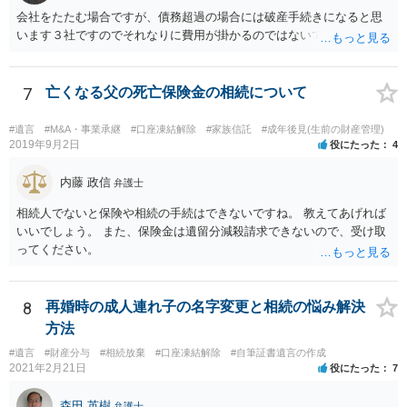
会社をたたむ場合ですが、債務超過の場合には破産手続きになると思
います３社ですのでそれなりに費用が掛かるのではないでしょうか。
7
亡くなる父の死亡保険金の相続について
#遺言
#M&A・事業承継
#口座凍結解除
#家族信託
#成年後見(生前の財産管理)
2019年9月2日
役にたった
4
内藤 政信
弁護士
相続人でないと保険や相続の手続はできないですね。 教えてあげれば
いいでしょう。 また、保険金は遺留分減殺請求できないので、受け取
ってください。
8
再婚時の成人連れ子の名字変更と相続の悩み解決
方法
#遺言
#財産分与
#相続放棄
#口座凍結解除
#自筆証書遺言の作成
2021年2月21日
役にたった
7
森田 英樹
弁護士