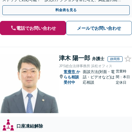
解決を目指します
料金表を見る
電話でお問い合わせ
メールでお問い合わせ
津木 陽一郎
弁護士
静岡県
JPS総合法律事務所 浜松オフィス
営業時
常滑市
か
面談方法(対面・電
らも相談
話・ビデオなど)は
間：本日
受付中
応相談
定休日
口座凍結解除