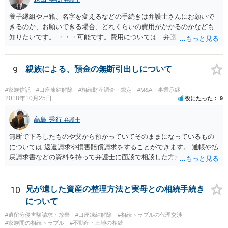
養子縁組や戸籍、名字を変えるなどの手続きは弁護士さんにお願いで
きるのか、お願いできる場合、どれくらいの費用がかかるのかなども
知りたいです。 ・・・可能です。費用については 弁護士と直接面談
の上 内容を確認し 協議の上個別に契約によって決まることになっ
ています。 やはり、成人した子のことまでごちゃごちゃ考えず、自分
の事だけ考えるべきなのでしょうか ・・・お子さんの事をまで含め良
9
親族による、預金の無断引出しについて
い解決案があればお悩みになるのは当然と言えば当然のことです。 彼
と親子関係を結びたいと思っているが、名字は変えたくない・・・養
#家族信託
#口座凍結解除
#相続財産調査・鑑定
#M&A・事業承継
子縁組の必要があり 氏も変更することになります。 しかし 彼は成人
2018年10月25日
役にたった
9
しているとは言え、自分の子と私の連れ子、全て平等にしたいと希
望。もちろん私もそうできればと思います。 ・・・婚姻前の契約 あ
高島 秀行
弁護士
るいは 遺言書などで その意思を実現する方法はあります。 弁護
無断で下ろしたものや父から預かっていてそのままになっているもの
士に相談してみてください。
については 返還請求や損害賠償請求をすることができます。 通帳や払
戻請求書などの資料を持って弁護士に面談で相談した方がよいと思い
ます。
10
兄が遺した資産の整理方法と実母との相続手続き
について
#遺留分侵害額請求・放棄
#口座凍結解除
#相続トラブルの代理交渉
#家族間の相続トラブル
#不動産・土地の相続