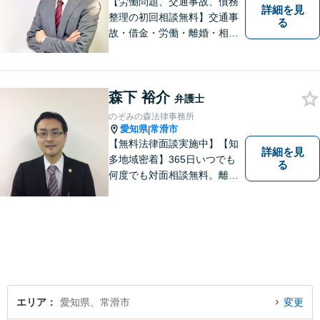
【労働問題、交通事故、債務
詳細を見
整理の初回相談無料】交通事
る
故・借金・労働・離婚・相続
問題が得意です。愛知県常滑
市、東海市、知多市、半田
市、大府市、武豊町、阿久比
森下 裕介
町、東浦町、美浜町、南知多
弁護士
町などでお困りの方がいまし
のぞみの森法律事務所
たらすぐにご相談ください。
愛知県
常滑市
|
【無料法律面談実施中】【知
詳細を見
多地域密着】365日いつでも
る
何度でも対面相談無料。離
婚・相続・交通事故・借金問
題等、お気軽にご相談くださ
い。
エリア
愛知県、常滑市
変更