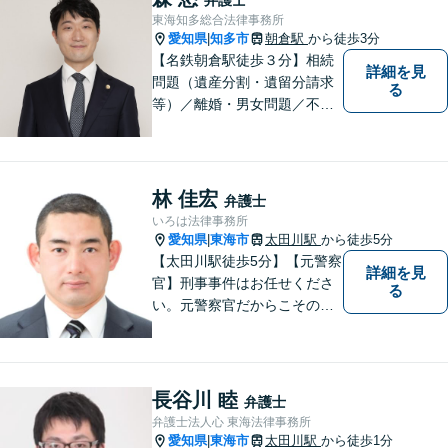
ートいたします！【ネット予
東海知多総合法律事務所
約可】【駐車場あり】【見積
愛知県
知多市
朝倉駅
から徒歩3分
|
無料】
【名鉄朝倉駅徒歩３分】相続
詳細を見
問題（遺産分割・遺留分請求
る
等）／離婚・男女問題／不動
産問題／交通事故に注力して
います（これらの分野は初回
３０分程度相談無料）。実績
多数。
林 佳宏
弁護士
いろは法律事務所
愛知県
東海市
太田川駅
から徒歩5分
|
【太田川駅徒歩5分】【元警察
詳細を見
官】刑事事件はお任せくださ
る
い。元警察官だからこその視
点で、有利な解決を目指しま
す。粘り強い交渉を行いま
す。相手側の無理難題に屈す
ることはございません。元警
長谷川 睦
弁護士
察官の経験を活かした交通事
弁護士法人心 東海法律事務所
故事案対応もいたします。
愛知県
東海市
太田川駅
から徒歩1分
|