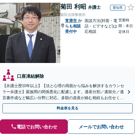
菊田 利昭
弁護士
愛知県
菊田法律事務所
営業時
常滑市
か
面談方法(対面・電
らも相談
話・ビデオなど)は
間：本日
受付中
応相談
定休日
口座凍結解除
【弁護士歴10年以上】【法と心理の両面から悩みを解決するカウンセ
ラー弁護士】親族間の関係悪化に配慮します。遺産分割／遺留分／遺
言書作成など幅広い分野に対応。多額の資産が絡む相続もお任せくだ
さい。【夜間・休日の相談可能】【駐車場完備】
料金表を見る
電話でお問い合わせ
メールでお問い合わせ