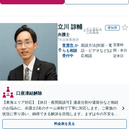
立川 諒輔
愛知県
インタビュ
ーを見る
弁護士
TK法律事務所
営業時
常滑市
か
面談方法(対面・電
らも相談
話・ビデオなど)は
間：本日
受付中
応相談
定休日
口座凍結解除
【東海エリア対応】【休日・夜間面談可】遺産分割や遺留分など相続
のお悩みに、弁護士2名のチーム体制で丁寧に対応します。ご家族の
状況に寄り添い、納得できる解決を目指します。まずは今の不安をお
聞かせください【メール・WEB相談可】
料金表を見る