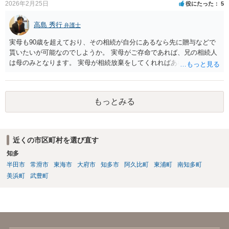
2026年2月25日
役にたった
5
高島 秀行
弁護士
実母も90歳を超えており、その相続が自分にあるなら先に贈与などで
貰いたいが可能なのでしようか。 実母がご存命であれば、兄の相続人
は母のみとなります。 実母が相続放棄をしてくれればあなた方兄弟及
び実母の子が相続人となります。 実母に連絡を取って話してみるほか
ないと思います。
もっとみる
近くの市区町村を選び直す
知多
半田市
常滑市
東海市
大府市
知多市
阿久比町
東浦町
南知多町
美浜町
武豊町