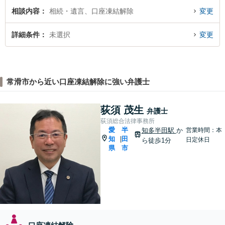
相談内容
相続・遺言、口座凍結解除
変更
詳細条件
未選択
変更
常滑市から近い口座凍結解除に強い弁護士
荻須 茂生
弁護士
荻須総合法律事務所
愛
半
知多半田駅
か
営業時間：本
知
田
|
日定休日
ら徒歩1分
県
市