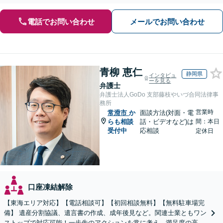
電話でお問い合わせ
メールでお問い合わせ
青柳 恵仁
静岡県
インタビュ
ーを見る
弁護士
弁護士法人GoDo 支部藤枝やいづ合同法律事
務所
営業時
常滑市
か
面談方法(対面・電
らも相談
話・ビデオなど)は
間：本日
受付中
応相談
定休日
口座凍結解除
【東海エリア対応】【電話相談可】【初回相談無料】【無料駐車場完
備】 遺産分割協議、遺言書の作成、成年後見など。関連士業ともワン
ストップで対応可能！一歩先のアクションを常に考え、満足度の高い