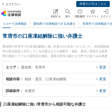
弁護士の方はこちら
ココナラへ
投稿する
探す
閲覧履歴
マイリスト
ログイン
ココナラ法律相談
愛知県で法律相談できる弁護士
常滑市で法律相談で
常滑市の口座凍結解除に強い弁護士
愛知県の常滑市で口座凍結解除に強い弁護士が2名見つかりました。初回面談無
料や休日面談に対応している弁護士なども掲載中。相続・遺言に関係する家族
間の相続トラブルや認知症の相続、遺産分割等の細かな分野での絞り込み検索
もでき便利です。特にとこなめ法律事務所の伊藤 真悟弁護士やのぞみの森法律
事務所の森下 裕介弁護士のプロフィール情報や弁護士費用、強みなどが注目さ
エリア
愛知県、常滑市
変更
れています。『常滑市で土日や夜間に発生した口座凍結解除のトラブルを今す
ぐに弁護士に相談したい』『口座凍結解除のトラブル解決の実績豊富な近くの
相談内容
相続・遺言、口座凍結解除
変更
弁護士を検索したい』『初回相談無料で口座凍結解除を法律相談できる常滑市
内の弁護士に相談予約したい』などでお困りの相談者さんにおすすめです。
詳細条件
未選択
変更
口座凍結解除に強い常滑市から相談可能な弁護士