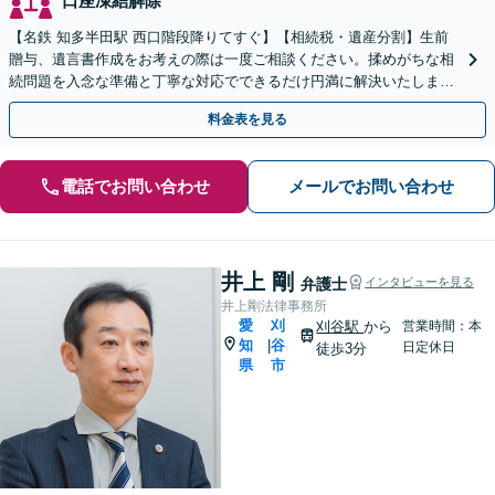
口座凍結解除
【名鉄 知多半田駅 西口階段降りてすぐ】【相続税・遺産分割】生前
贈与、遺言書作成をお考えの際は一度ご相談ください。揉めがちな相
続問題を入念な準備と丁寧な対応でできるだけ円満に解決いたしま
す。他士業連携で手間も最小限に。【初回相談30分無料】
料金表を見る
電話でお問い合わせ
メールでお問い合わせ
井上 剛
弁護士
インタビューを見る
井上剛法律事務所
愛
刈
刈谷駅
から
営業時間：本
知
谷
|
日定休日
徒歩3分
県
市