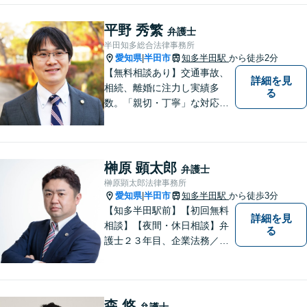
平野 秀繁
弁護士
半田知多総合法律事務所
愛知県
半田市
知多半田駅
から徒歩2分
|
【無料相談あり】交通事故、
詳細を見
相続、離婚に注力し実績多
る
数。「親切・丁寧」な対応
で、事務所が一丸となり全力
サポートします。【平日夜間
対応】【完全個室相談】
榊原 顕太郎
弁護士
榊原顕太郎法律事務所
愛知県
半田市
知多半田駅
から徒歩3分
|
【知多半田駅前】【初回無料
詳細を見
相談】【夜間・休日相談】弁
る
護士２３年目、企業法務／交
通事故／借金問題／離婚など
幅広いお困りごとを解決！中
小企業診断士の資格を持つ弁
護士が、事業経営を強力サポ
森 悠
弁護士