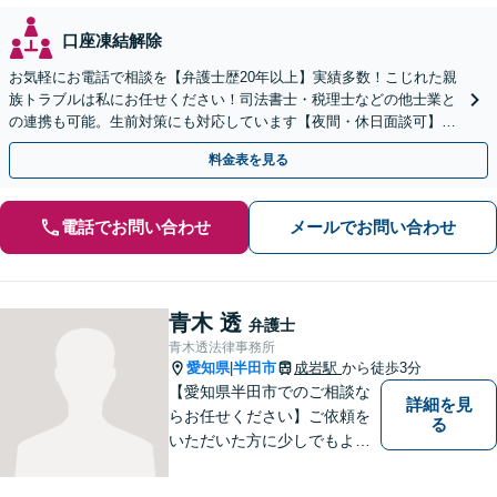
口座凍結解除
お気軽にお電話で相談を【弁護士歴20年以上】実績多数！こじれた親
族トラブルは私にお任せください！司法書士・税理士などの他士業と
の連携も可能。生前対策にも対応しています【夜間・休日面談可】
【完全個室・秘密厳守】
料金表を見る
電話でお問い合わせ
メールでお問い合わせ
青木 透
弁護士
青木透法律事務所
愛知県
半田市
成岩駅
から徒歩3分
|
【愛知県半田市でのご相談な
詳細を見
らお任せください】ご依頼を
る
いただいた方に少しでもよい
結果をもたらせるよう努力し
ていきたいと考えています。