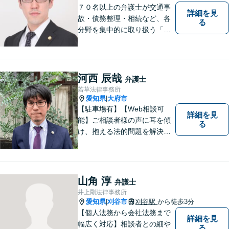
７０名以上の弁護士が交通事
詳細を見
故・債務整理・相続など、各
る
分野を集中的に取り扱う「分
野担当制」とすることで、ご
依頼者様に高品質・低コスト
でのリーガルサービスを提供
できるよう努めております。
河西 辰哉
弁護士
若草法律事務所
愛知県
大府市
|
【駐車場有】【Web相談可
詳細を見
能】ご相談者様の声に耳を傾
る
け、抱える法的問題を解決す
るために全力を尽くします。
どんな困難も共に乗り越え
て、明るい未来へと進みまし
ょう。 地域のみなさまからの
山角 淳
弁護士
ご相談、お待ちしておりま
井上剛法律事務所
す。
愛知県
刈谷市
刈谷駅
から徒歩3分
|
【個人法務から会社法務まで
詳細を見
幅広く対応】相談者との細や
る