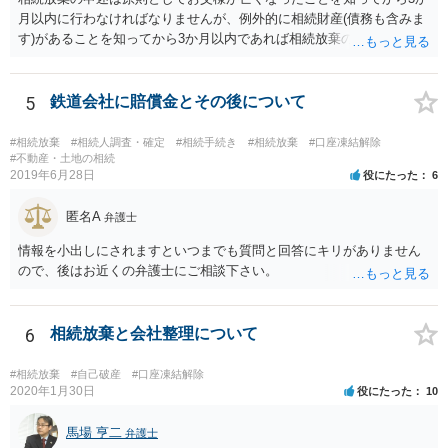
月以内に行わなければなりませんが、例外的に相続財産(債務も含みま
す)があることを知ってから3か月以内であれば相続放棄の申述が認め
られる可能性もありますので、通知が届いたのが3か月以内の話なので
したら、早急に家裁に行って相続放棄の申述をしたい旨告げて必要な
書類を提出されることをおすすめいたします。 なお、お父様の債務が
5
鉄道会社に賠償金とその後について
他にもあるかもしれないというリスクを考えますと、相続放棄の申述
にあたっては、法テラスの無料相談等を利用して弁護士に相談するこ
#相続放棄
#相続人調査・確定
#相続手続き
#相続放棄
#口座凍結解除
とも十分考えられるかと存じます。また、ご記載いただいた事実関係
#不動産・土地の相続
2019年6月28日
役にたった
6
を拝見するかぎり、再婚相手のかたは既に相続放棄をされている可能
性があるかもしれません。
匿名A
弁護士
情報を小出しにされますといつまでも質問と回答にキリがありません
ので、後はお近くの弁護士にご相談下さい。
6
相続放棄と会社整理について
#相続放棄
#自己破産
#口座凍結解除
2020年1月30日
役にたった
10
馬場 亨二
弁護士