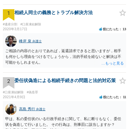
1
相続人同士の義務とトラブル解決方法
#遺産分割
#口座凍結解除
2020年3月17日
役にたった
13
峰岸 泉
弁護士
ご相談の内容のとおりであれば，返還請求できると思いますが，相手
も何かしら理由をつけるでしょうから，法的手続を経ないと解決は不
可能かもしれません。
2
委任状偽造による相続手続きの問題と法的対応策
#口座凍結解除
#偽造罪
2021年4月9日
役にたった
11
高島 秀行
弁護士
甲は、私の委任状のいる行政手続きに関して、私に断りもなく、委任
状を偽造して行いました。 その行為は、刑事罰に該当しますか？