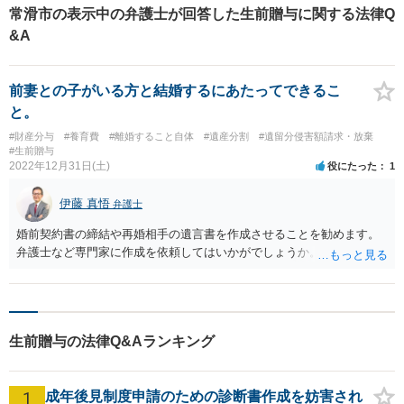
常滑市の表示中の弁護士が回答した生前贈与に関する法律Q
&A
前妻との子がいる方と結婚するにあたってできるこ
と。
#財産分与
#養育費
#離婚すること自体
#遺産分割
#遺留分侵害額請求・放棄
#生前贈与
2022年12月31日(土)
役にたった
1
伊藤 真悟
弁護士
婚前契約書の締結や再婚相手の遺言書を作成させることを勧めます。
弁護士など専門家に作成を依頼してはいかがでしょうか。
生前贈与の法律Q&Aランキング
1
成年後見制度申請のための診断書作成を妨害され