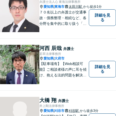
弁護士法人心 東海法律事務所
故事案対応もいたします。
愛知県
東海市
太田川駅
から徒歩1分
|
７０名以上の弁護士が交通事
詳細を見
故・債務整理・相続など、各
る
分野を集中的に取り扱う「分
野担当制」とすることで、ご
依頼者様に高品質・低コスト
でのリーガルサービスを提供
できるよう努めております。
河西 辰哉
弁護士
若草法律事務所
愛知県
大府市
|
【駐車場有】【Web相談可
詳細を見
能】ご相談者様の声に耳を傾
る
け、抱える法的問題を解決す
るために全力を尽くします。
どんな困難も共に乗り越え
て、明るい未来へと進みまし
ょう。 地域のみなさまからの
大橋 翔
弁護士
ご相談、お待ちしておりま
井上剛法律事務所
す。
愛知県
刈谷市
刈谷駅
から徒歩3分
|