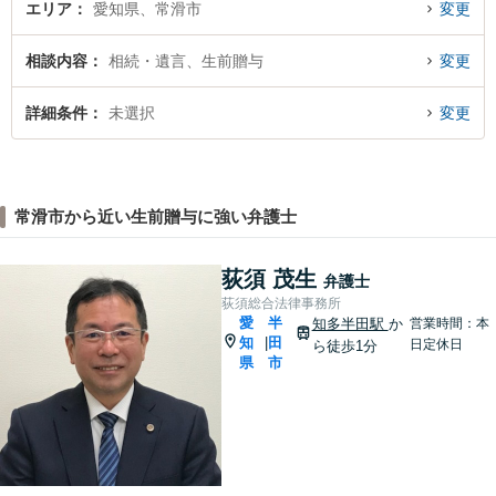
エリア
愛知県、常滑市
変更
相談内容
相続・遺言、生前贈与
変更
詳細条件
未選択
変更
常滑市から近い生前贈与に強い弁護士
荻須 茂生
弁護士
荻須総合法律事務所
愛
半
知多半田駅
か
営業時間：本
知
田
|
日定休日
ら徒歩1分
県
市