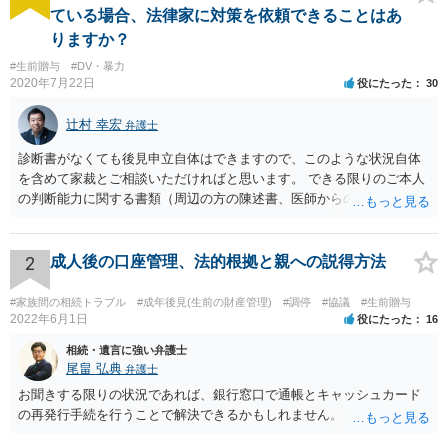
ている場合、法律家に対策を依頼できることはあ
りますか？
#生前贈与
#DV・暴力
2020年7月22日
役にたった
30
辻村 幸宏
弁護士
診断書がなくても後見申立自体はできますので、このような状況自体
を含めて家裁とご相談いただければと思います。 できる限りのご本人
の判断能力に関する書類（周辺の方の陳述書、医師からの聴取書等）
を整え、家裁の鑑定を経る前提で鑑定費用の予納金を用意し、申立て
をしていただければそこから先は進むのではないかと存じます。 ま
た、Aさんの意向を酌みすぎるあまりに後見申立ができない状況にして
2
成人後の口座管理、法的根拠と親への説得方法
いる施設の問題もありますので、当該地域の地域包括支援センターに
ご相談されるのもひとつの方法です。
#家族間の相続トラブル
#成年後見(生前の財産管理)
#調停
#協議
#生前贈与
2022年6月1日
役にたった
16
相続・遺言に強い弁護士
尾畠 弘典
弁護士
お聞きする限りの状況であれば、銀行窓口で通帳とキャッシュカード
の再発行手続を行うことで解決できるかもしれません。