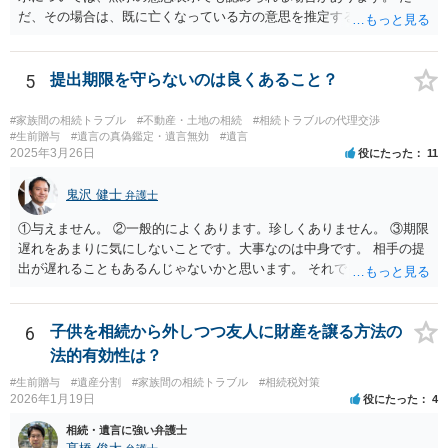
だ、その場合は、既に亡くなっている方の意思を推定することになり
ますので、なかなか立証のハードルは高いと思われます。それゆえ、
持ち戻し免除の意思表示は書面で明確にしておいていただくべきとい
う結論は変わりません。 誤解を与えるような回答でした。失礼しまし
5
提出期限を守らないのは良くあること？
た。 文言については、「〇〇に対する生前贈与による特別受益の持ち
戻しをすべて免除する」というのがオーソドックスなものですが、ご
#家族間の相続トラブル
#不動産・土地の相続
#相続トラブルの代理交渉
心配ならば、弁護士のところに行って、特別受益となりそうな贈与に
#生前贈与
#遺言の真偽鑑定・遺言無効
#遺言
2025年3月26日
役にたった
11
ついて説明した上で、適切な文言についてご相談してみてはいかがで
しょうか。
鬼沢 健士
弁護士
①与えません。 ②一般的によくあります。珍しくありません。 ③期限
遅れをあまりに気にしないことです。大事なのは中身です。 相手の提
出が遅れることもあるんじゃないかと思います。 それでもあなた有利
にはなりません。
6
子供を相続から外しつつ友人に財産を譲る方法の
法的有効性は？
#生前贈与
#遺産分割
#家族間の相続トラブル
#相続税対策
2026年1月19日
役にたった
4
相続・遺言に強い弁護士