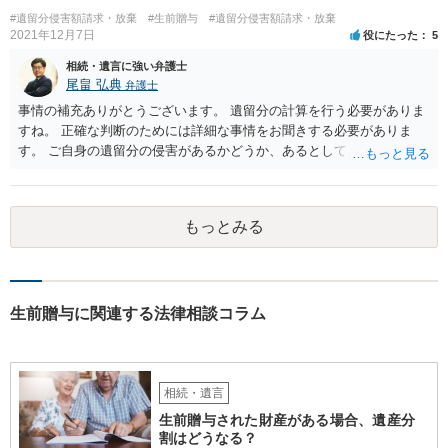
#遺留分侵害額請求・放棄
#生前贈与
#遺留分侵害額請求・放棄
2021年12月7日
役にたった
5
相続・遺言に強い弁護士
尾畠 弘典
弁護士
事情の補充ありがとうございます。 遺留分の計算を行う必要がありま
すね。 正確な判断のためには詳細な事情をお聞きする必要がありま
す。 ご自身の遺留分の侵害があるかどうか、あるとしてどの程度の金
額となるかを正確に把握されたいのであれば、一度お近くの弁護士に
相談されるのが良いと思います。
もっとみる
生前贈与に関連する法律相談コラム
相続・遺言
生前贈与された財産がある場合、遺産分
割はどうなる？