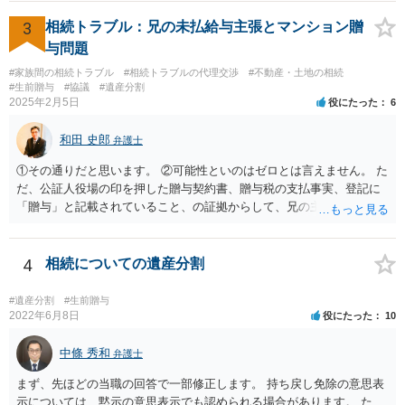
3
相続トラブル：兄の未払給与主張とマンション贈
与問題
#家族間の相続トラブル
#相続トラブルの代理交渉
#不動産・土地の相続
#生前贈与
#協議
#遺産分割
2025年2月5日
役にたった
6
和田 史郎
弁護士
①その通りだと思います。 ②可能性といのはゼロとは言えません。 た
だ、公証人役場の印を押した贈与契約書、贈与税の支払事実、登記に
「贈与」と記載されていること、の証拠からして、兄の主張は通らな
いようには思います。 ③④その通りだと思います。 話し合いで折り合
わなければ、遺産分割調停を申し立てて進めるのがベターのような気
がしますね。
4
相続についての遺産分割
#遺産分割
#生前贈与
2022年6月8日
役にたった
10
中條 秀和
弁護士
まず、先ほどの当職の回答で一部修正します。 持ち戻し免除の意思表
示については、黙示の意思表示でも認められる場合があります。 た