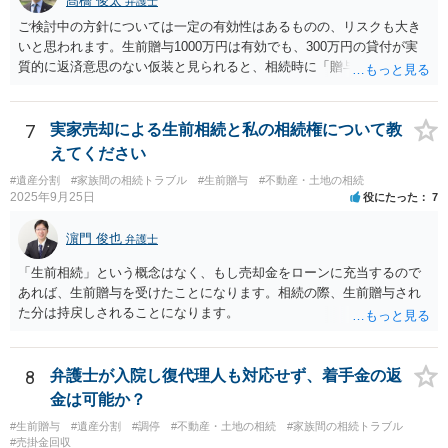
髙橋 俊太
弁護士
ご検討中の方針については一定の有効性はあるものの、リスクも大き
いと思われます。生前贈与1000万円は有効でも、300万円の貸付が実
質的に返済意思のない仮装と見られると、相続時に「贈与」と評価さ
れ、子から遺留分侵害額請求を受ける可能性があります。 その他の方
法として考えられるものとしては、 ①信託（家族信託・目的信託） 財
産を信託口に移し、受託者（信頼できる友人や専門職）に管理させ、
7
実家売却による生前相続と私の相続権について教
・生存中はあなたの生活費・介護費に優先充当 ・残余を友人や慈善団
えてください
体へ と使途を厳格に指定。相続ではなく信託帰属になるため、子の関
#遺産分割
#家族間の相続トラブル
#生前贈与
#不動産・土地の相続
与を大きく排除できます。 ②遺言＋生命保険の組合せ 生活資金は手元
2025年9月25日
役にたった
7
に残し、余剰資金で受取人を友人・団体にした保険を活用。保険金は
相続財産とは別枠で、遺留分対策にも有効と思われます。 ③負担付死
濵門 俊也
弁護士
因贈与 「介護・見守り等を条件に、死亡時に財産を渡す」契約。条件
不履行なら無効にでき、老後の安心を担保できます。 ④ 寄附予約＋解
「生前相続」という概念はなく、もし売却金をローンに充当するので
除条件 慈善団体への寄附を予約しつつ、資金不足時は解除できる条項
あれば、生前贈与を受けたことになります。相続の際、生前贈与され
を設定。 などがあり得るかと思われます。
た分は持戻しされることになります。
8
弁護士が入院し復代理人も対応せず、着手金の返
金は可能か？
#生前贈与
#遺産分割
#調停
#不動産・土地の相続
#家族間の相続トラブル
#売掛金回収