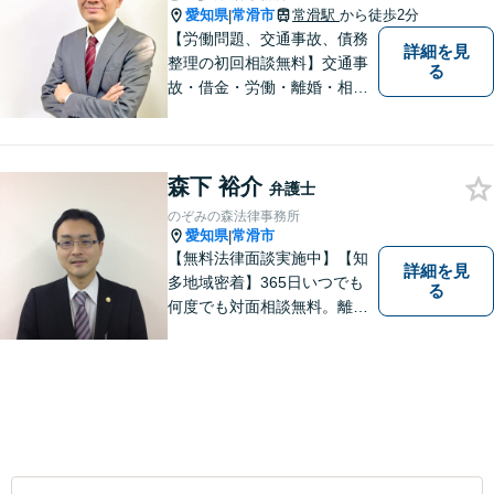
愛知県
常滑市
常滑駅
から徒歩2分
|
【労働問題、交通事故、債務
詳細を見
整理の初回相談無料】交通事
る
故・借金・労働・離婚・相続
問題が得意です。愛知県常滑
市、東海市、知多市、半田
市、大府市、武豊町、阿久比
森下 裕介
町、東浦町、美浜町、南知多
弁護士
町などでお困りの方がいまし
のぞみの森法律事務所
たらすぐにご相談ください。
愛知県
常滑市
|
【無料法律面談実施中】【知
詳細を見
多地域密着】365日いつでも
る
何度でも対面相談無料。離
婚・相続・交通事故・借金問
題等、お気軽にご相談くださ
い。