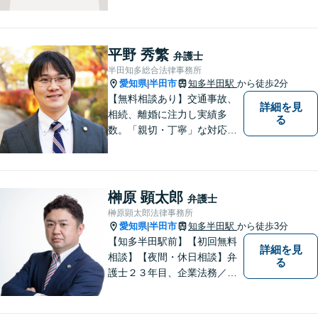
結果をもたらせるよう努力し
ていきたいと考えています。
平野 秀繁
弁護士
半田知多総合法律事務所
愛知県
半田市
知多半田駅
から徒歩2分
|
【無料相談あり】交通事故、
詳細を見
相続、離婚に注力し実績多
る
数。「親切・丁寧」な対応
で、事務所が一丸となり全力
サポートします。【平日夜間
対応】【完全個室相談】
榊原 顕太郎
弁護士
榊原顕太郎法律事務所
愛知県
半田市
知多半田駅
から徒歩3分
|
【知多半田駅前】【初回無料
詳細を見
相談】【夜間・休日相談】弁
る
護士２３年目、企業法務／交
通事故／借金問題／離婚など
幅広いお困りごとを解決！中