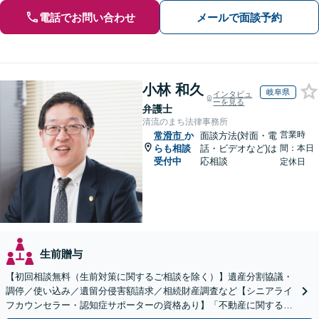
電話でお問い合わせ
メールで面談予約
小林 和久
岐阜県
インタビュ
ーを見る
弁護士
清流のまち法律事務所
営業時
常滑市
か
面談方法(対面・電
らも相談
話・ビデオなど)は
間：本日
受付中
応相談
定休日
生前贈与
【初回相談無料（生前対策に関するご相談を除く）】遺産分割協議・
調停／使い込み／遺留分侵害額請求／相続財産調査など【シニアライ
フカウンセラー・認知症サポーターの資格あり】「不動産に関する相