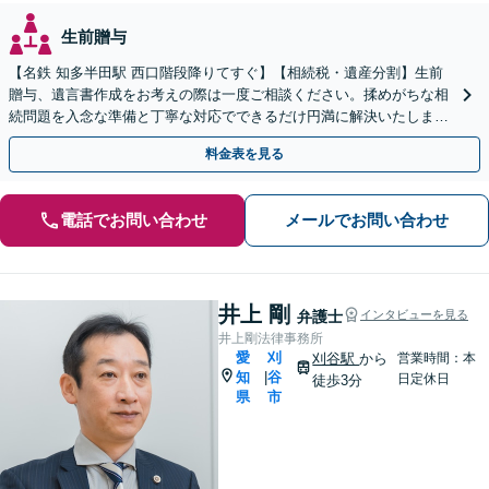
生前贈与
【名鉄 知多半田駅 西口階段降りてすぐ】【相続税・遺産分割】生前
贈与、遺言書作成をお考えの際は一度ご相談ください。揉めがちな相
続問題を入念な準備と丁寧な対応でできるだけ円満に解決いたしま
す。他士業連携で手間も最小限に。【初回相談30分無料】
料金表を見る
電話でお問い合わせ
メールでお問い合わせ
井上 剛
弁護士
インタビューを見る
井上剛法律事務所
愛
刈
刈谷駅
から
営業時間：本
知
谷
|
日定休日
徒歩3分
県
市