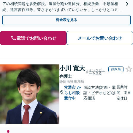
アの相続問題を多数解決。遺産分割や遺留分、相続放棄、不動産相
続、遺言書作成等。皆さまがつまずいていないか、しっかりとコミュ
ニケーションを取りながらお話を進めます【休日夜間相談可】
料金表を見る
電話でお問い合わせ
メールでお問い合わせ
小川 寛大
静岡県
インタビュ
ーを見る
弁護士
静岡法律事務所
営業時
常滑市
か
面談方法(対面・電
らも相談
話・ビデオなど)は
間：本日
受付中
応相談
定休日