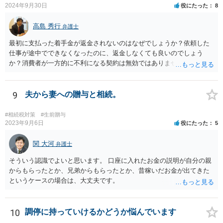
2024年9月30日
役にたった
8
高島 秀行
弁護士
最初に支払った着手金が返金されないのはなぜでしょうか？依頼した
仕事が途中でできなくなったのに、返金しなくても良いのでしょう
か？消費者が一方的に不利になる契約は無効ではありませんか？
着手金は、前の弁護士が倒れるまでにやった仕事に応じて清算する義
務があると思います。 倒れた弁護士が所属する弁護士会に相談さ
れた方がよいと思います。 倒れた弁護士は脳梗塞で倒れたようで
9
夫から妻への贈与と相続。
すが、 判断能力があり、復代理を倒れた弁護士の判断で復代理を
選任したのか 即ち、復代理人の選任は有効なのかという問題もあ
#相続税対策
#生前贈与
ると思います。
2023年9月6日
役にたった
5
関 大河
弁護士
そういう認識でよいと思います。 口座に入れたお金の説明が自分の親
からもらったとか、兄弟からもらったとか、昔稼いだお金が出てきた
というケースの場合は、大丈夫です。
10
調停に持っていけるかどうか悩んでいます