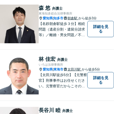
小企業診断士の資格を持つ弁
護士が、事業経営を強力サポ
森 悠
弁護士
ートいたします！【ネット予
東海知多総合法律事務所
約可】【駐車場あり】【見積
愛知県
知多市
朝倉駅
から徒歩3分
|
無料】
【名鉄朝倉駅徒歩３分】相続
詳細を見
問題（遺産分割・遺留分請求
る
等）／離婚・男女問題／不動
産問題／交通事故に注力して
います（これらの分野は初回
３０分程度相談無料）。実績
多数。
林 佳宏
弁護士
いろは法律事務所
愛知県
東海市
太田川駅
から徒歩5分
|
【太田川駅徒歩5分】【元警察
詳細を見
官】刑事事件はお任せくださ
る
い。元警察官だからこその視
点で、有利な解決を目指しま
す。粘り強い交渉を行いま
す。相手側の無理難題に屈す
ることはございません。元警
長谷川 睦
弁護士
察官の経験を活かした交通事