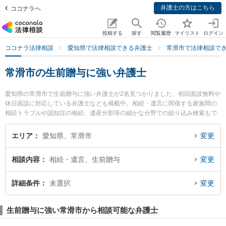
弁護士の方はこちら
ココナラへ
投稿する
探す
閲覧履歴
マイリスト
ログイン
ココナラ法律相談
愛知県で法律相談できる弁護士
常滑市で法律相談で
常滑市の生前贈与に強い弁護士
愛知県の常滑市で生前贈与に強い弁護士が2名見つかりました。初回面談無料や
休日面談に対応している弁護士なども掲載中。相続・遺言に関係する家族間の
相続トラブルや認知症の相続、遺産分割等の細かな分野での絞り込み検索もで
き便利です。特にとこなめ法律事務所の伊藤 真悟弁護士やのぞみの森法律事務
所の森下 裕介弁護士のプロフィール情報や弁護士費用、強みなどが注目されて
エリア
愛知県、常滑市
変更
います。『常滑市で土日や夜間に発生した生前贈与のトラブルを今すぐに弁護
士に相談したい』『生前贈与のトラブル解決の実績豊富な近くの弁護士を検索
相談内容
相続・遺言、生前贈与
変更
したい』『初回相談無料で生前贈与を法律相談できる常滑市内の弁護士に相談
予約したい』などでお困りの相談者さんにおすすめです。
詳細条件
未選択
変更
生前贈与に強い常滑市から相談可能な弁護士