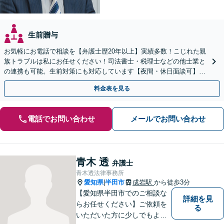
生前贈与
お気軽にお電話で相談を【弁護士歴20年以上】実績多数！こじれた親
族トラブルは私にお任せください！司法書士・税理士などの他士業と
の連携も可能。生前対策にも対応しています【夜間・休日面談可】
【完全個室・秘密厳守】
料金表を見る
電話でお問い合わせ
メールでお問い合わせ
青木 透
弁護士
青木透法律事務所
愛知県
半田市
成岩駅
から徒歩3分
|
【愛知県半田市でのご相談な
詳細を見
らお任せください】ご依頼を
る
いただいた方に少しでもよい