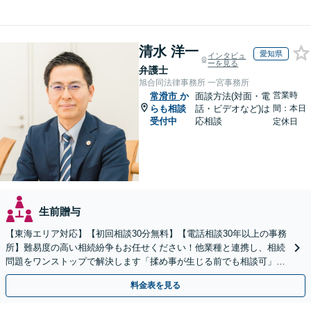
清水 洋一
愛知県
インタビュ
ーを見る
弁護士
旭合同法律事務所 一宮事務所
営業時
常滑市
か
面談方法(対面・電
らも相談
話・ビデオなど)は
間：本日
受付中
応相談
定休日
生前贈与
【東海エリア対応】【初回相談30分無料】【電話相談30年以上の事務
所】難易度の高い相続紛争もお任せください！他業種と連携し、相続
問題をワンストップで解決します「揉め事が生じる前でも相談可」
【分割払い対応】【完全個室制】【休日夜間相談可】
料金表を見る