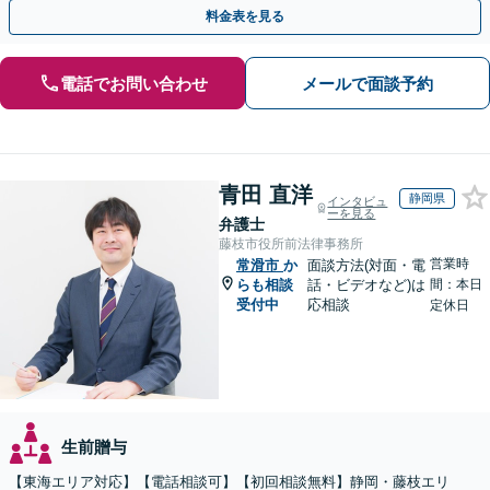
続もお任せください」【当日・夜間相談可（要相談）】
料金表を見る
電話でお問い合わせ
メールで面談予約
青田 直洋
静岡県
インタビュ
ーを見る
弁護士
藤枝市役所前法律事務所
営業時
常滑市
か
面談方法(対面・電
らも相談
話・ビデオなど)は
間：本日
受付中
応相談
定休日
生前贈与
【東海エリア対応】【電話相談可】【初回相談無料】静岡・藤枝エリ