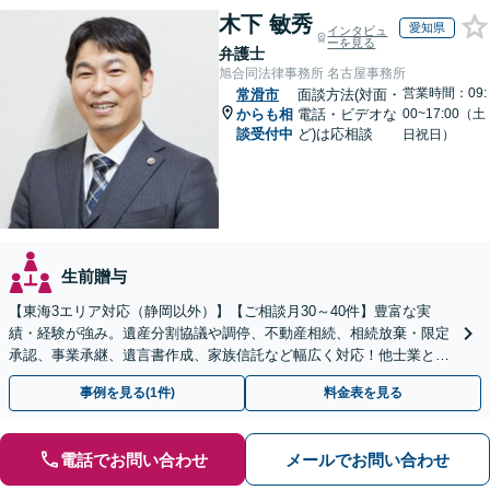
木下 敏秀
愛知県
インタビュ
ーを見る
弁護士
旭合同法律事務所 名古屋事務所
営業時間：09:
常滑市
面談方法(対面・
からも相
電話・ビデオな
00~17:00（土
談受付中
ど)は応相談
日祝日）
生前贈与
【東海3エリア対応（静岡以外）】【ご相談月30～40件】豊富な実
績・経験が強み。遺産分割協議や調停、不動産相続、相続放棄・限定
承認、事業承継、遺言書作成、家族信託など幅広く対応！他士業と連
携して円滑な問題解決を目指します。【初回面談無料】
事例を見る(1件)
料金表を見る
電話でお問い合わせ
メールでお問い合わせ