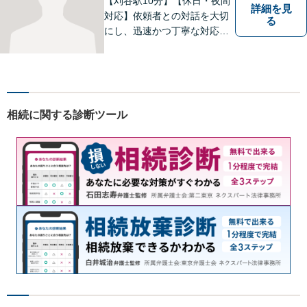
【刈谷駅10分】【休日・夜間
詳細を見
対応】依頼者との対話を大切
る
にし、迅速かつ丁寧な対応を
行っています。交通事故／不
動産／建築紛争／借金問題／
労働問題など幅広いリーガル
サービスを提供。【駐車場完
備】
相続に関する診断ツール