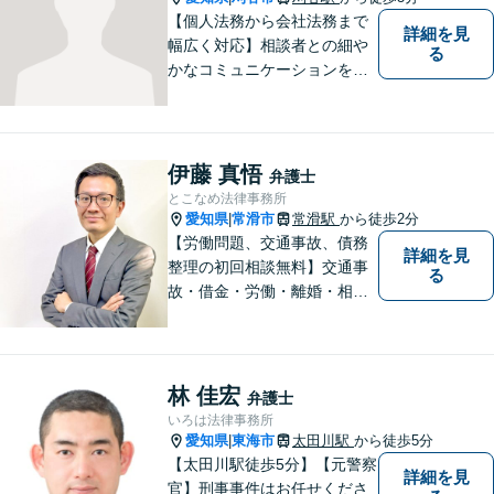
【個人法務から会社法務まで
詳細を見
幅広く対応】相談者との細や
る
かなコミュニケーションを大
切にし、親切・丁寧で分かり
やすい説明を心がけておりま
す。法律問題でお困りでした
ら、お早めにご相談くださ
伊藤 真悟
弁護士
い。【JR在来線「刈谷駅」4
とこなめ法律事務所
分】【駐車場あり】
愛知県
常滑市
常滑駅
から徒歩2分
|
【労働問題、交通事故、債務
詳細を見
整理の初回相談無料】交通事
る
故・借金・労働・離婚・相続
問題が得意です。愛知県常滑
市、東海市、知多市、半田
市、大府市、武豊町、阿久比
町、東浦町、美浜町、南知多
林 佳宏
弁護士
町などでお困りの方がいまし
いろは法律事務所
たらすぐにご相談ください。
愛知県
東海市
太田川駅
から徒歩5分
|
【太田川駅徒歩5分】【元警察
詳細を見
官】刑事事件はお任せくださ