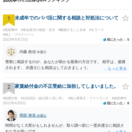
1
未成年でのパパ活に関する相談と対処法について
#脱税事件
#借金返済の相談・交渉
#離婚すること自体
#モラハラ
#個人・プライベート
2023年9月13日
役にたった
5
内藤 政信
弁護士
警察に相談するのが、あなたが助かる最善の方法です。 相手は、逮捕
されます。 弁護士にも相談はしておきましょう。
2
家賃給付金の不正受給に加担してしまいました。
#副業詐欺
#抗告訴訟（処分取り消し等）
#個人事業主・フリーランス
#脱税事件
2022年4月6日
役にたった
8
岡部 将吾
弁護士
時間がなく大変かもしれませんが、取り調べ前に一度弁護士に相談さ
れた方が良いです。