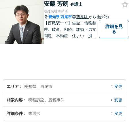
安藤 芳朗
ださい
弁護士
安藤法律事務所
愛知県
西尾市
西尾駅
から徒歩2分
|
【西尾駅すぐ】借金・債務整
詳細を見
理、破産、相続、離婚・男女
る
問題、不動産・住まい、損害
賠償など、様々な問題に対応
します。地域に根差した法律
事務所。【個室対応】
エリア
愛知県、西尾市
変更
相談内容
税務訴訟、脱税事件
変更
詳細条件
未選択
変更