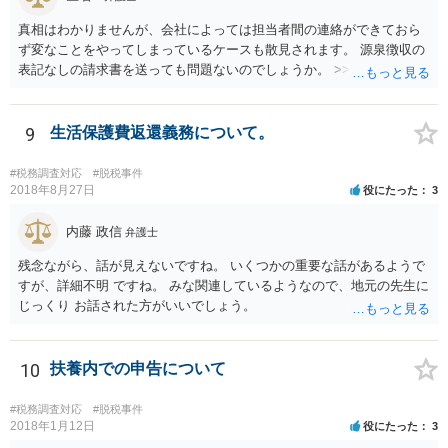
真相はわかりませんが、会社によっては担当者間の連絡ができておら
ず変なことをやってしまっているケースも散見されます。 源泉徴収の
表記なしの請求書を送っても問題ないのでしょうか。 >>違法というこ
とはありませんので問題はありません。確定申告をされる際に、請求
書の金額や記載と振込額がズレているのでややこしい瞬間は生じるよ
うに思いますが、間違えず記帳できるのであれば同じく問題はありま
9
生活保護費返還義務について。
せん。 相手方との関係性にもよりますが、一度相手方の担当者や上司
にしっかりと確認してみても良いかもしれません。
#税務調査対応
#脱税事件
2018年8月27日
役にたった
3
内藤 政信
弁護士
残念ながら、話が見えないですね。 いくつかの重要な話があるようで
すが、詳細不明 ですね。 みな関連しているようなので、地元の先生に
じっくり お話された方がいいでしょう。
10
扶養内での申告について
#税務調査対応
#脱税事件
2018年1月12日
役にたった
3