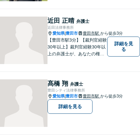
を１８年，そして豊田市に戻
りました。皆様の生活に寄り
添い，「この地域」の方々の
近田 正晴
弁護士
悩みに対して一緒に解決を目
近田法律事務所
指したいと思います。お待ち
愛知県
豊田市
豊田市駅
から徒歩3分
|
しております。
【豊田市駅3分】【裁判官経験
詳細を見
30年以上】裁判官経験30年以
る
上の弁護士が、あなたの権利
を守り、お悩みを解決いたし
ます。離婚・男女問題、相
続・遺産、交通事故、不動産
問題、税務訴訟、行政事件で
髙橋 翔
弁護士
悩んでいる方はお気軽にご相
豊田シティ法律事務所
談ください。
愛知県
豊田市
豊田市駅
から徒歩3分
|
詳細を見る