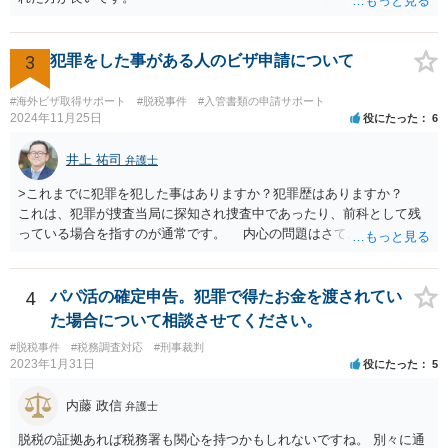
3
犯罪をした事がある人のビザ申請について
#海外ビザ取得サポート
#脱税事件
#入管書類の申請サポート
2024年11月25日
役にたった
6
井上 祐司
弁護士
>これまでに犯罪を犯した事はありますか？犯罪歴はありますか？
これは、犯罪が捜査当局に探知され捜査中であったり、前科として残
っている場合を指すのが通常です。 内心の問題はさておき、ご質問
の状況であれば「いいえ」と回答するのがセオリーかと思います。
4
パパ活の確定申告。犯罪で得たお金を渡されてい
た場合について相談させてください。
#脱税事件
#税務調査対応
#刑事裁判
2023年1月31日
役にたった
5
内藤 政信
弁護士
脱税の証拠あれば税務署も関心を持つかもしれないですね。 別々に通