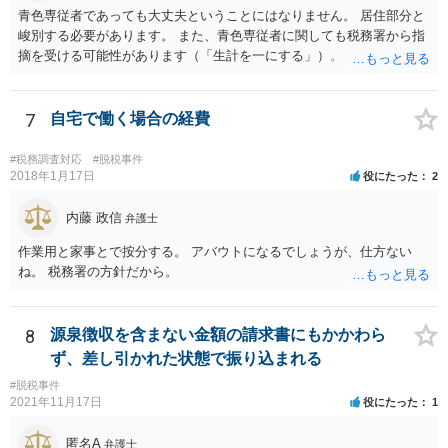
青色専従者であっても大丈夫ということにはなりません。 居住部分と
峻別する必要があります。 また、青色専従者に関しても税務署から指
摘を受ける可能性があります（「生計を一にする」）。
7
自宅で働く場合の経費
#税務調査対応
#脱税事件
2018年1月17日
役にたった
2
内藤 政信
弁護士
作業用と家事とで按分する。 アバウトになるでしょうが、仕方ない
ね。 税務署の方針だから。
8
源泉徴収を含まない金額の請求書にもかかわら
ず、差し引かれた状態で振り込まれる
#脱税事件
2021年11月17日
役にたった
1
匿名A
弁護士