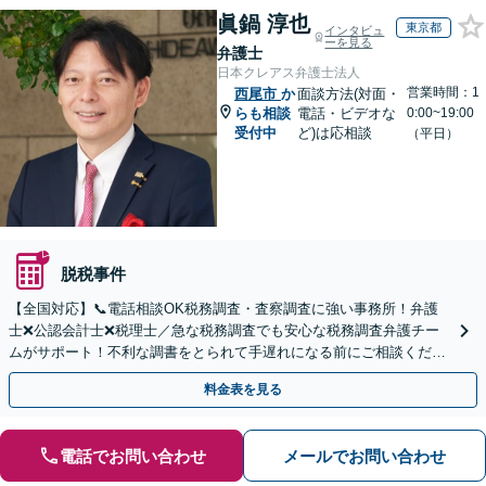
眞鍋 淳也
東京都
インタビュ
ーを見る
弁護士
日本クレアス弁護士法人
営業時間：1
西尾市
か
面談方法(対面・
らも相談
電話・ビデオな
0:00~19:00
受付中
ど)は応相談
（平日）
脱税事件
【全国対応】📞電話相談OK税務調査・査察調査に強い事務所！弁護
士❌公認会計士❌税理士／急な税務調査でも安心な税務調査弁護チー
ムがサポート！不利な調書をとられて手遅れになる前にご相談くださ
い。
料金表を見る
電話でお問い合わせ
メールでお問い合わせ