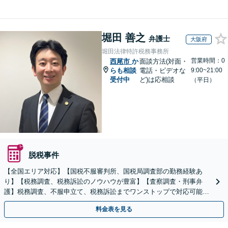
堀田 善之
弁護士
大阪府
堀田法律特許税務事務所
営業時間：0
西尾市
か
面談方法(対面・
らも相談
電話・ビデオな
9:00~21:00
受付中
ど)は応相談
（平日）
脱税事件
【全国エリア対応】【国税不服審判所、国税局調査部の勤務経験あ
り】【税務調査、税務訴訟のノウハウが豊富】【査察調査・刑事弁
護】税務調査、不服申立て、税務訴訟までワンストップで対応可能！
事業承継にも対応【休日・夜間相談可】
料金表を見る