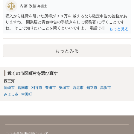
内藤 政信
弁護士
収入から経費を引いた所得が３８万を 越えるなら確定申告の義務があ
りますね。 開業届と青色申告の手続きをしに税務署 に行くことです
ね。 そこで知りたいことを聞くといいですよ。 電話で相談にいくこと
を伝えてからいくと いいでしょう。
もっとみる
近くの市区町村を選び直す
西三河
岡崎市
碧南市
刈谷市
豊田市
安城市
西尾市
知立市
高浜市
みよし市
幸田町
ココナラ法律相談について