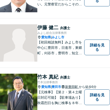
る
い。元警察官だからこその視
点で、有利な解決を目指しま
す。粘り強い交渉を行いま
す。相手側の無理難題に屈す
ることはございません。元警
伊藤 健二
弁護士
察官の経験を活かした交通事
みよし総合法律事務所
故事案対応もいたします。
愛知県
みよし市
|
【初回相談無料】みよし市を
詳細を見
中心に豊田市，日進市，東郷
る
町，刈谷市，豊明市，知立市
などの地域に密着した総合法
律事務所です。仕事の「質」
にこだわり，依頼者との「信
頼関係」を大切にしていま
竹本 真紀
弁護士
す。
竹本法律事務所
愛知県
豊田市
新豊田駅
から徒歩6分
|
【元検事】【第２・第４土曜
詳細を見
日対応可能】【駐車場あり】
る
秋霜烈日を胸に検事を８年，
ひまわりを胸に青森で弁護士