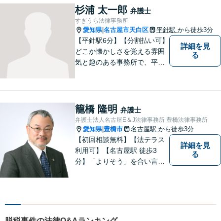
杉浦 太一郎
弁護士
すぎうら法律事務所
愛知県
名古屋市天白区
平針駅
から徒歩3分
|
【平針駅6分】【分割払い可】
詳細を見
どこか懐かしさを覚える雰囲
る
気と趣のある事務所で、平針
に縁とゆかりを持った弁護士
が【相続・不動産・一般民
事・企業法務・税務】といっ
た幅広い対応業務で問題解決
籠橋 隆明
弁護士
に取り組みます。
弁護士法人名古屋E＆J法律事務所 豊橋法律事務所
愛知県
豊橋市
名古屋駅
から徒歩3分
|
【初回相談無料】【法テラス
詳細を見
利用可】【名古屋駅 徒歩3
る
分】「よりそう」を合い言葉
に丁寧で親切な相談を心がけ
ております。信頼と安心をモ
ットーに弁護士が誠心誠意、
応対をさせていただきます。
お気軽にご相談ください。
脱税事件の法律Q&Aランキング