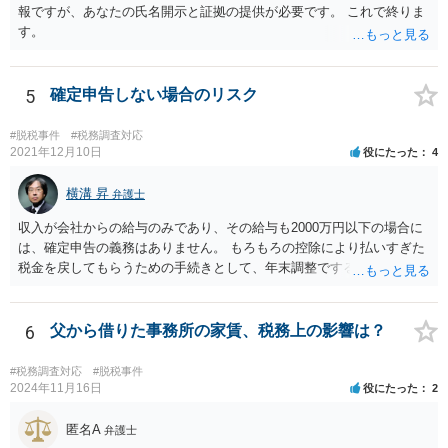
報ですが、あなたの氏名開示と証拠の提供が必要です。 これで終りま
す。
5
確定申告しない場合のリスク
#脱税事件
#税務調査対応
2021年12月10日
役にたった
4
横溝 昇
弁護士
収入が会社からの給与のみであり、その給与も2000万円以下の場合に
は、確定申告の義務はありません。 もろもろの控除により払いすぎた
税金を戻してもらうための手続きとして、年末調整でするのか、確定
申告でするのか、ということになります。 そうではなく、確定申告を
する義務がある場合で確定申告をしなかった場合には、税務署の調査
等があり、本来払うべき税金にプラスして加算税の処分を科される場
6
父から借りた事務所の家賃、税務上の影響は？
合もあります。 高額なものでもない限り単なる無申告だけでは直ちに
逮捕されないとは思います。
#税務調査対応
#脱税事件
2024年11月16日
役にたった
2
匿名A
弁護士