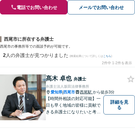
電話でお問い合わせ
メールでお問い合わせ
西尾市に所在する弁護士
西尾市の事務所等での面談予約が可能です。
2
人の弁護士が見つかりました
(検索結果について詳しくは
こちら
)
2件中 1-2件を表示
髙木 卓也
弁護士
弁護士法人坂田法律事務所
愛知県
西尾市
西尾駅
から徒歩3分
|
【時間外相談の対応可能】一
詳細を見
日も早く地域の皆様に貢献で
る
きる弁護士になりたいと考え
ておりますので宜しくお願い
いたします。【名鉄西尾駅か
ら徒歩3分】お気軽にご相談く