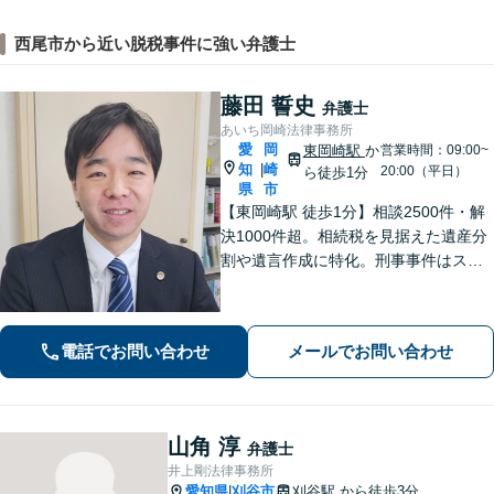
西尾市から近い脱税事件に強い弁護士
藤田 誓史
弁護士
あいち岡崎法律事務所
愛
岡
東岡崎駅
か
営業時間：09:00~
知
崎
|
20:00（平日）
ら徒歩1分
県
市
【東岡崎駅 徒歩1分】相談2500件・解
決1000件超。相続税を見据えた遺産分
割や遺言作成に特化。刑事事件はスピ
ード重視で早期釈放・不起訴へ。交通
事故は裁判基準で増額。「複雑な問題
に、シンプルな解決を」。初回で費用
電話でお問い合わせ
メールでお問い合わせ
と道筋を明示。
山角 淳
弁護士
井上剛法律事務所
愛知県
刈谷市
刈谷駅
から徒歩3分
|