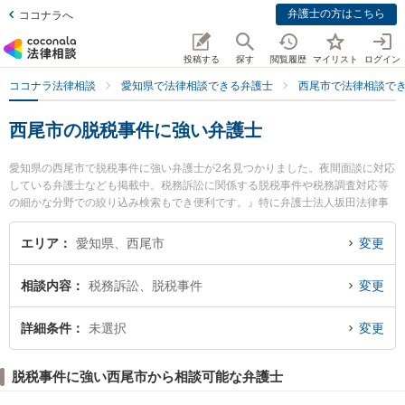
弁護士の方はこちら
ココナラへ
投稿する
探す
閲覧履歴
マイリスト
ログイン
ココナラ法律相談
愛知県で法律相談できる弁護士
西尾市で法律相談で
西尾市の脱税事件に強い弁護士
愛知県の西尾市で脱税事件に強い弁護士が2名見つかりました。夜間面談に対応
している弁護士なども掲載中。税務訴訟に関係する脱税事件や税務調査対応等
の細かな分野での絞り込み検索もでき便利です。』特に弁護士法人坂田法律事
務所の髙木 卓也弁護士や安藤法律事務所の安藤 芳朗弁護士のプロフィール情報
や弁護士費用、強みなどが注目されています。『西尾市で土日や夜間に発生し
エリア
愛知県、西尾市
変更
た脱税事件のトラブルを今すぐに弁護士に相談したい』『脱税事件のトラブル
解決の実績豊富な近くの弁護士を検索したい』『初回相談無料で脱税事件を法
相談内容
税務訴訟、脱税事件
変更
律相談できる西尾市内の弁護士に相談予約したい』などでお困りの相談者さん
におすすめです。
詳細条件
未選択
変更
脱税事件に強い西尾市から相談可能な弁護士