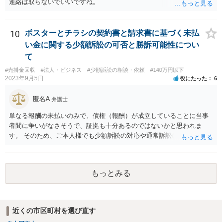
連絡は取らないでいいですね。
す。）。 以上述べましたが、令和7年12月から令和11年までに発生す
る一切の債権となれば、約4年という一定の期間の将来債権譲渡とな
り、訴求されている債権の額も相当程度の金額になっていると推察し
10
ポスターとチラシの契約書と請求書に基づく未払
ます。ご不安な気持ちを解消するために、法律事務所にご相談に赴く
い金に関する少額訴訟の可否と勝訴可能性につい
ことを検討されても良いでしょう。
て
#売掛金回収
#法人・ビジネス
#少額訴訟の相談・依頼
#140万円以下
2023年9月5日
役にたった
6
匿名A
弁護士
単なる報酬の未払いのみで、債権（報酬）が成立していることに当事
者間に争いがなさそうで、証拠も十分あるのではないかと思われま
す。 そのため、ご本人様でも少額訴訟の対応や通常訴訟に移行したと
きの対応は不可能ではないように思います。 もっとも、判決を取得し
ても相手方が任意に支払をしない場合は強制執行を行う必要がござい
ます。この辺りになってくると少し対応が難しいかなという気がして
もっとみる
きますので、ご本人様の負担や手間を考慮して訴訟部分から弁護士に
ご依頼いただくという選択肢も全くおかしくはありません。
近くの市区町村を選び直す