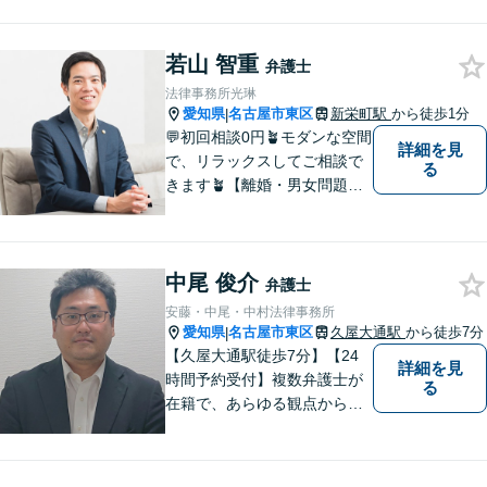
若山 智重
弁護士
法律事務所光琳
愛知県
名古屋市東区
新栄町駅
から徒歩1分
|
💬初回相談0円🪴モダンな空間
詳細を見
で、リラックスしてご相談で
る
きます🪴【離婚・男女問題】
不倫の慰謝料請求や財産分与
など。「私、離婚するのか
も」と思った時点でお早めに
中尾 俊介
ご相談ください。明るい未来
弁護士
に向け一緒に歩んでいきまし
安藤・中尾・中村法律事務所
ょう【相続の相談にも対応】
愛知県
名古屋市東区
久屋大通駅
から徒歩7分
|
【久屋大通駅徒歩7分】【24
詳細を見
時間予約受付】複数弁護士が
る
在籍で、あらゆる観点から丁
寧にサポート。他士業連携で
スムーズな手続きが叶いま
す。法律問題でお困りの方