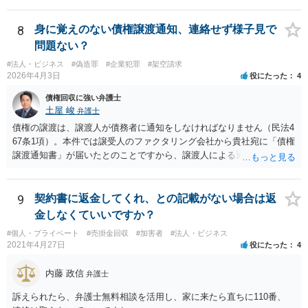
きますので，ご自身で対応する必要はなくなります。
8
身に覚えのない債権譲渡通知、連絡せず様子見で
問題ない？
#法人・ビジネス
#偽造罪
#企業犯罪
#架空請求
2026年4月3日
役にたった
4
債権回収に強い弁護士
土屋 峻
弁護士
債権の譲渡は、譲渡人が債務者に通知をしなければなりません（民法4
67条1項）。本件では譲受人のファクタリング会社から貴社宛に「債権
譲渡通知書」が届いたとのことですから、譲渡人による通知ではない
ため、債務者対抗要件が充足されていないでしょう。この観点から
は、当該ファクタリング会社が詐称譲受人の可能性があるとすら指摘
できるでしょう。 次に、たとえファクタリング会社からの「債権譲渡
9
契約書に返金してくれ、との記載がない場合は返
通知書」であっても、それが譲渡人の個人事業主の委託を受けてなさ
金しなくていいですか？
れていた場合等であり、債務者対抗要件の問題をクリアされていたと
#個人・プライベート
#売掛金回収
#加害者
#法人・ビジネス
しても、当該ファクタリング会社が譲受債権請求訴訟を提起する場
2021年4月27日
役にたった
4
合、譲受債権の発生原因事実を立証しなければなりません。 「譲渡人
は当社にとって全くの見知らぬ人物で、一切関係がなく、当該債権は
内藤 政信
弁護士
現在・将来ともに存在しないと断言でき」ないということであれば、
この立証の見込みが立たないでしょうから、訴訟になったとしても、
訴えられたら、弁護士無料相談を活用し、家に来たら直ちに110番、
かかる点で争うべきでしょう（といっても否認すれば足りると思いま