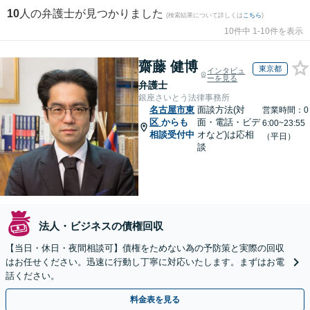
10
人の弁護士が見つかりました
(検索結果について詳しくは
こちら
)
10件中 1-10件を表示
齋藤 健博
東京都
インタビュ
ーを見る
弁護士
銀座さいとう法律事務所
名古屋市東
面談方法(対
営業時間：0
区
からも
面・電話・ビデ
6:00~23:55
相談受付中
オなど)は応相
（平日）
談
法人・ビジネスの債権回収
【当日・休日・夜間相談可】債権をためない為の予防策と実際の回収
はお任せください。迅速に行動し丁寧に対応いたします。まずはお電
話ください。
料金表を見る