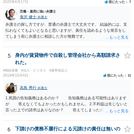
2025年6月17日
役にたった
7
償）できます。
労働・雇用に強い弁護士
鬼沢 健士
弁護士
弁護士の探し方ですが、普通の弁護士で大丈夫です。 結論的には、支
払わなくてもよいとなると思いますが、責任を認めるような発言をし
てしまう前に弁護士に相談した方が無難です。
5
身内が賃貸物件で自殺し管理会社から高額請求さ
れた。
#相続放棄
#法人・ビジネス
#連帯保証人
2018年10月4日
役にたった
11
高島 秀行
弁護士
1.死因の告知義務はあるのか？ 告知義務はある可能性はあります
が 答えなくてもよかったかもしれません。 2.不利益は生じないと
言った上での請求はありなのか？ 答えてしまったので請求されて
も仕方がありません。 ただ、不利益は生じないと言ったことが証
明できれば 信義則違反という主張をすることができる可能性があ
ります。 3.請求額は妥当なのか？ 自殺した場合、約２年分の賃料
6
下請けの債務不履行による元請けの責任は無いの
が損害となるというのが判例です。