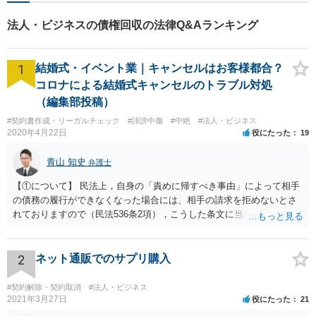
法人・ビジネスの債権回収の法律Q&Aランキング
1
結婚式・イベント業｜キャンセルはお客様都合？
コロナによる結婚式キャンセルのトラブル対処
（編集部投稿）
#契約書作成・リーガルチェック
#誹謗中傷
#中絶
#法人・ビジネス
2020年4月22日
役にたった
19
青山 知史
弁護士
【①について】 民法上，自身の「責めに帰すべき事由」によって相手
の債務の履行ができなくなった場合には、相手の請求を拒めないとさ
れておりますので（民法536条2項），こうした条文に当たるかが問題
となります。 まず形式的には，条文に当たる可能性は考えられます。
現在の各宣言や要請は，強制力のあるものではなく，震災等で対象施
設が滅失してしまった場合と異なり，挙式等自体が物理的に不可能に
2
ネット通販でのサプリ購入
なったとまではいえないかと思われます。こうした中で，顧客の判断
でキャンセルを申し出たとすれば，形式的には顧客側に帰責性があっ
#契約解除・契約取消
#法人・ビジネス
たといえる可能性は考えられます。 一方で，実質的に考えた場合，集
2021年3月27日
役にたった
21
会に供する施設等については，営業自粛を要請されているところ，結