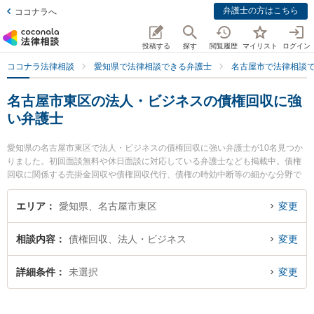
弁護士の方はこちら
ココナラへ
投稿する
探す
閲覧履歴
マイリスト
ログイン
ココナラ法律相談
愛知県で法律相談できる弁護士
名古屋市で法律相談
名古屋市東区の法人・ビジネスの債権回収に強
い弁護士
愛知県の名古屋市東区で法人・ビジネスの債権回収に強い弁護士が10名見つか
りました。初回面談無料や休日面談に対応している弁護士なども掲載中。債権
回収に関係する売掛金回収や債権回収代行、債権の時効中断等の細かな分野で
の絞り込み検索もでき便利です。特に伊藤幸紀法律事務所の伊藤 幸紀弁護士や
たいよう法律事務所の松山 健弁護士、河村法律事務所の河村 潔俊弁護士のプロ
エリア
愛知県、名古屋市東区
変更
フィール情報や弁護士費用、強みなどが注目されています。『名古屋市東区で
土日や夜間に発生した法人・ビジネスの債権回収のトラブルを今すぐに弁護士
相談内容
債権回収、法人・ビジネス
変更
に相談したい』『法人・ビジネスの債権回収のトラブル解決の実績豊富な近く
の弁護士を検索したい』『初回相談無料で法人・ビジネスの債権回収を法律相
談できる名古屋市東区内の弁護士に相談予約したい』などでお困りの相談者さ
詳細条件
未選択
変更
んにおすすめです。