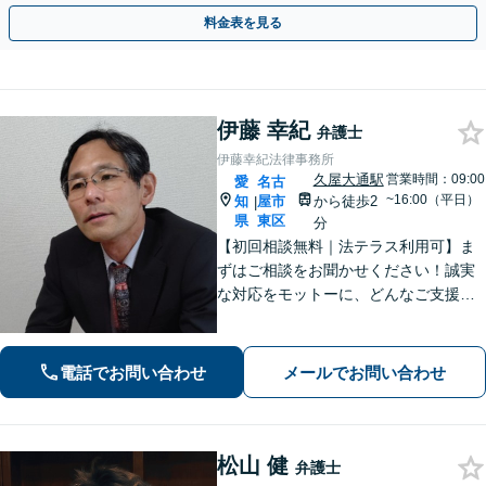
効果的な方法を臨機応変に対応いたします【土日祝対応可】
料金表を見る
伊藤 幸紀
弁護士
伊藤幸紀法律事務所
久屋大通駅
営業時間：09:00
愛
名古
~16:00（平日）
知
屋市
から徒歩2
|
県
東区
分
【初回相談無料｜法テラス利用可】ま
ずはご相談をお聞かせください！誠実
な対応をモットーに、どんなご支援が
出来るか提案いたします。注力分野以
外でもご相談対応可能。事前のご予約
で電話相談も対応いたしますので、お
電話でお問い合わせ
メールでお問い合わせ
気軽にお問合せください【久屋大通駅2
分】
松山 健
弁護士