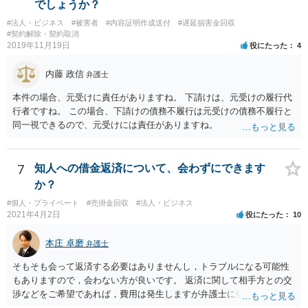
でしょうか？
#法人・ビジネス
#被害者
#内容証明作成送付
#遅延損害金回収
#契約解除・契約取消
2019年11月19日
役にたった
4
内藤 政信
弁護士
本件の場合、元受けに責任がありますね。 下請けは、元受けの履行代
行者ですね。 この場合、下請けの債務不履行は元受けの債務不履行と
同一視できるので、元受けには責任がありますね。
7
知人への借金返済について、会わずにできます
か？
#個人・プライベート
#売掛金回収
#法人・ビジネス
2021年4月2日
役にたった
10
本庄 卓磨
弁護士
そもそも会って返済する必要はありませんし，トラブルになる可能性
もありますので，会わない方が良いです。 返済に関して相手方との交
渉などをご希望であれば，費用は発生しますが弁護士に依頼すること
はできます。 ご依頼された場合は，弁護士を介して連絡することがで