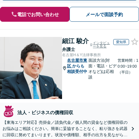
電話でお問い合わせ
メールで面談予約
細江 駿介
愛知県
インタビュ
ーを見る
弁護士
名古屋H＆Y法律事務所
名古屋市東
面談方法(対
営業時間：1
区
からも
面・電話・ビデ
0:00~19:00
相談受付中
オなど)は応相
（平日）
談
法人・ビジネスの債権回収
【東海エリア対応】売掛金／請負代金／個人間の貸金など債権回収の
お悩みはご相談ください。簡単に妥協することなく、粘り強さを武器
に回収に努めてまいります。状況や債権額、相手の出方を見ながら、