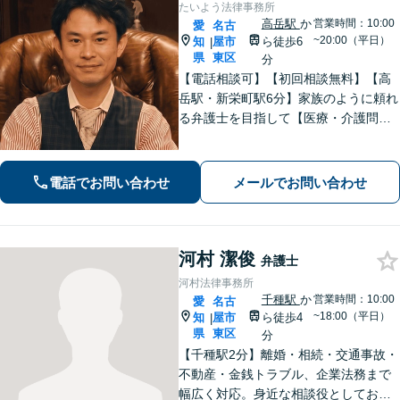
たいよう法律事務所
高岳駅
か
営業時間：10:00
愛
名古
~20:00（平日）
知
屋市
ら徒歩6
|
県
東区
分
【電話相談可】【初回相談無料】【高
岳駅・新栄町駅6分】家族のように頼れ
る弁護士を目指して【医療・介護問
題】医療事故の経験豊富。慰謝料請
求、事故調査など対応【不動産・住ま
い】不動産は高額な財産が関わる問
電話でお問い合わせ
メールでお問い合わせ
題。関連士業と連携し、円滑な解決を
目指します
河村 潔俊
弁護士
河村法律事務所
千種駅
か
営業時間：10:00
愛
名古
~18:00（平日）
知
屋市
ら徒歩4
|
県
東区
分
【千種駅2分】離婚・相続・交通事故・
不動産・金銭トラブル、企業法務まで
幅広く対応。身近な相談役としてお悩