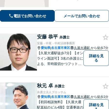
みをじっくり伺い、わかりやすくご説
明します。平穏な日常を取り戻すた
め、まずは気軽にご相談ください。
電話でお問い合わせ
メールでお問い合わせ
【土日祝対応可、夜間対応可】【オン
ライン対応可】
安藤 恭平
弁護士
安藤・中尾・中村法律事務所
愛知県
名古屋市東区
久屋大通駅
から徒歩7分
|
【久屋大通駅徒歩7分】【オン
詳細を見
ライン面談可】3名の弁護士に
る
よる、常時親切かつフットワ
ークの軽い対応をいたしま
す。借金・相続・インターネ
ット問題はお任せください。
秋元 卓
隣接士業や不動産会社との緊
弁護士
密な連携を実現！【初回相談
弁護士法人ブロッサム
無料】
愛知県
名古屋市東区
久屋大通駅
から徒歩1分
|
【初回相談無料】【久屋大通
詳細を見
駅直結のビル4階】交通事故の