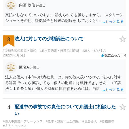
婚式場等の施設についても，解釈によっては集会に供する施設の1つと
内藤 政信
弁護士
して，休止要請の対象と考える余地はあるかと思われます。 こうした
支払いしなくていいですよ。 訴えられても勝ちますから。 スクリーン
解釈を採った場合，強制力はないまでも，事実上挙式等の実施が困難
ショットその他、証拠保全と経緯の記録を しておくといいでしょう。
となる外部的要因があったとして，顧客の「責めに帰すべき事由」が
あるとまではいえず，結婚式場等からの請求が認められない可能性は
考えられます。 このように，条文の解釈次第で判断が分かれうるた
3
法人に対しての少額訴訟について
め，安易に請求ができると考えるのは危険かと思われます。 なお，仮
に全額の請求が不可能となっても，これまでに生じた費用や打合せ相
当分の報酬の範囲であれば，中途終了時の委任事務への報酬請求や不
#少額訴訟の相談・依頼
#雇用契約書・就業規則作成
#法人・ビジネス
2022年8月5日
役にたった
6
当利得返還請求として，支払いを求められる可能性はあるかと思われ
ます（民法648条3項、703条等）。 【②について】 請求に応じてもら
匿名A
えない場合，基本的には代理人を介した交渉や，法的手続きを取るこ
弁護士
とになります。 もっとも，上述したように，全額の請求は，必ずしも
法人と個人（本件の代表社員）は、赤の他人扱いなので、法人に対す
確実に認められる事案ではないと思われるため，法的手続きまでは行
る訴訟でいくら勝訴しても、個人の財産には執行できません。（民訴
わず，協議によって適切な範囲での支払いに関する合意を目指す方が
法１１５条１項） 個人の財産に執行するためには、当該個人に対して
良いかと思われます。 【③について】 事実か否かにかかわらず，相手
別途訴訟を提起するか、法人に加えて個人を被告にしておく必要があ
の社会的評価を損なうような投稿であれば，名誉毀損となり得ます。
ります。貴殿が被告になった場合は、「彼氏」の干渉を受けずに応訴
こうした場合，プロバイダ等を通じて投稿の削除を求めたり，また
することができます。「彼女」氏は、故意又は重過失を立証する必要
4
配送中の事故での責任について弁護士に相談した
は，発信者自身の情報の開示を受けた上で，発進した当人に対する損
があります。 なお、仮に会社法４２９条の責任が認められ敗訴した場
い
害賠償請求等を行うことも可能です。
合は、２５万円ずつではなく５０万円の連帯債務になります（同法４
#個人事業主・フリーランス
#冤罪・無実・正当防衛
#住居侵入
#器物損壊
３０条）。「彼女」氏は、５０万円の範囲内でどちらにいくら請求し
#法人・ビジネス
てもよく、支払った人はその半額をもう一人の代表社員に請求（求