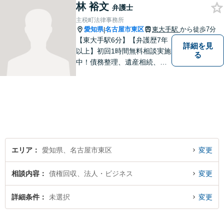
林 裕文
は、一度ご相談ください。
弁護士
【当日・休日・夜間相談可】
主税町法律事務所
愛知県
名古屋市東区
東大手駅
から徒歩7分
|
【東大手駅6分】【弁護歴7年
詳細を見
以上】初回1時間無料相談実施
る
中！債務整理、遺産相続、離
婚分野で実績多数の弁護士。
地域の皆様に寄り添い、明る
い未来を目指し尽力します。
まずはお気軽にご相談くださ
い！【駐車場近く】
エリア
愛知県、名古屋市東区
変更
相談内容
債権回収、法人・ビジネス
変更
詳細条件
未選択
変更