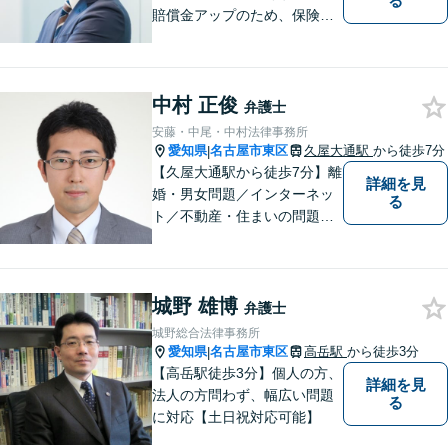
る
賠償金アップのため、保険会
社と粘り強く交渉。死亡事故
の対応実績豊富。【スタート
アップ支援に注力】最良の経
中村 正俊
営判断ができるよう、法的側
弁護士
面からバックアップします
安藤・中尾・中村法律事務所
【電話相談可】【オンライン
愛知県
名古屋市東区
久屋大通駅
から徒歩7分
|
面談対応】
【久屋大通駅から徒歩7分】離
詳細を見
婚・男女問題／インターネッ
る
ト／不動産・住まいの問題に
注力しております。依頼者さ
まのお悩みをしっかりとヒア
リングし、これまで得た知見
城野 雄博
をもとに柔軟に対応いたしま
弁護士
す。まずはご相談ください。
城野総合法律事務所
【土日祝、夜間の相談可】
愛知県
名古屋市東区
高岳駅
から徒歩3分
|
【高岳駅徒歩3分】個人の方、
詳細を見
法人の方問わず、幅広い問題
る
に対応【土日祝対応可能】