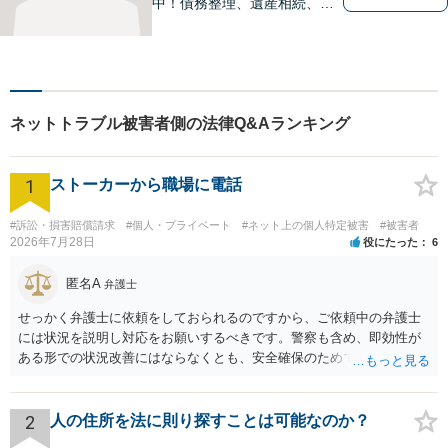
中！債務整理、遺産相続、離
婚分野で実績多数の弁護士。
地域の皆様に寄り添い、明る
い未来を目指し尽力します。
まずはお気軽にご相談くださ
い！【駐車場近く】
ネットトラブル被害者側の法律Q&Aランキング
1
ストーカーから職場に電話
#訴訟・損害賠償請求
#個人・プライベート
#ネット上の個人特定被害
#被害者
2026年7月28日
役にたった
6
匿名A
弁護士
せっかく弁護士に依頼をしておられるのですから、ご依頼中の弁護士
には状況を説明し対応をお願いするべきです。警察も含め、即効性が
ある形での状況改善にはならなくとも、安全確保のためできることは
ある筈です。
2
人の住所を法に則り探すことは可能なのか？