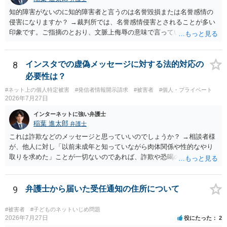
知的障害がないのに知的障害者と言うのは名誉毀損または名誉感情の
侵害になりますか？ →裁判所では、名誉感情侵害とされることが多い
印象です。ご指摘のとおり、文脈上侮辱の意味で言っている点も加味
されていると思います。
8
インスタでの虚偽メッセージに対する法的対応の
必要性は？
#ネット上の個人特定被害
#発信者情報開示請求
#被害者
#個人・プライベート
2026年7月27日
インターネットに強い弁護士
稲葉 進太郎
弁護士
これは詐欺などのメッセージと思っていいのでしょうか？ →相談者様
が、他人に対し「以前未成年と知っていながら肉体関係や性的なやり
取りを求めた」ことが一切ないのであれば、詐欺や恐喝の可能性が高
いでしょう。
9
弁護士から届いた受任通知の住所について
#被害者
#子どものネットいじめ問題
2026年7月27日
役にたった
2