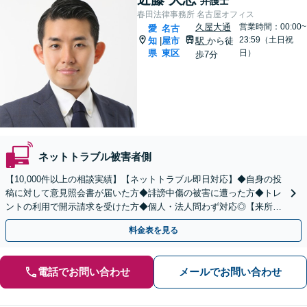
弁護士
春田法律事務所 名古屋オフィス
久屋大通
営業時間：00:00~
愛
名古
23:59（土日祝
知
屋市
駅
から徒
|
県
東区
日）
歩7分
ネットトラブル被害者側
【10,000件以上の相談実績】【ネットトラブル即日対応】◆自身の投
稿に対して意見照会書が届いた方◆誹謗中傷の被害に遭った方◆トレ
ントの利用で開示請求を受けた方◆個人・法人問わず対応◎【来所不
要／LINE相談可】
料金表を見る
電話でお問い合わせ
メールでお問い合わせ