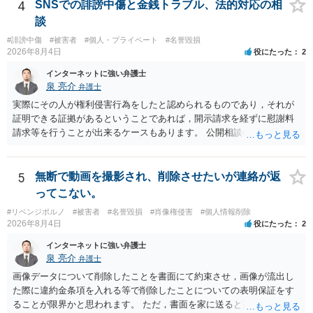
面での反論となれば、より遅延する可能性がございます。 また、本件
4
SNSでの誹謗中傷と金銭トラブル、法的対応の相
はXのため、APのIPアドレスの保存期間の問題もございます。 開示請
談
求は法律知識が不可欠ですが、それだけでは足りず、実務を踏まえた
#誹謗中傷
#被害者
#個人・プライベート
#名誉毀損
方法を選択することが重要です。
2026年8月4日
役にたった
2
インターネットに強い弁護士
泉 亮介
弁護士
実際にその人が権利侵害行為をしたと認められるものであり，それが
証明できる証拠があるということであれば，開示請求を経ずに慰謝料
請求等を行うことが出来るケースもあります。 公開相談の場では回答
は難しいかと思われますので，お手持ちの証拠資料を持参の上弁護士
に個別に相談されると良いでしょう。
5
無断で動画を撮影され、削除させたいが連絡が返
ってこない。
#リベンジポルノ
#被害者
#名誉毀損
#肖像権侵害
#個人情報削除
2026年8月4日
役にたった
2
インターネットに強い弁護士
泉 亮介
弁護士
画像データについて削除したことを書面にて約束させ，画像が流出し
た際に違約金条項を入れる等で削除したことについての表明保証をす
ることが限界かと思われます。 ただ，書面を家に送ると家族に不貞行