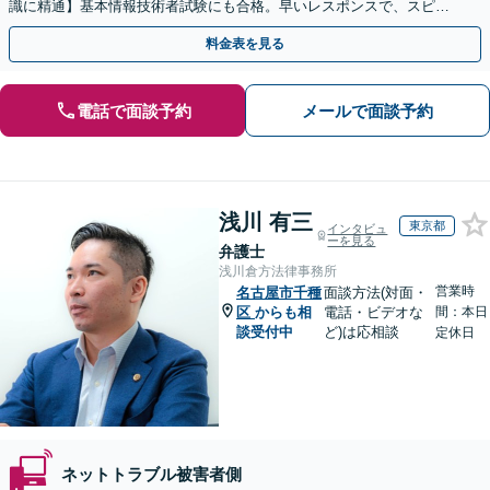
識に精通】基本情報技術者試験にも合格。早いレスポンスで、スピー
ド感を持って対応します。【Torrentの相談◎】
料金表を見る
電話で面談予約
メールで面談予約
浅川 有三
東京都
インタビュ
ーを見る
弁護士
浅川倉方法律事務所
営業時
名古屋市千種
面談方法(対面・
区
からも相
電話・ビデオな
間：本日
談受付中
ど)は応相談
定休日
ネットトラブル被害者側