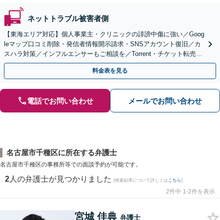
ネットトラブル被害者側
【東海エリア対応】個人事業主・クリニックの誹謗中傷に強い／Goog
leマップ口コミ削除・発信者情報開示請求・SNSアカウント復旧／カ
スハラ対策／インフルエンサーもご相談を／Torrent・チケット転売等
の加害者側対応も得意
料金表を見る
電話でお問い合わせ
メールでお問い合わせ
名古屋市千種区に所在する弁護士
名古屋市千種区の事務所等での面談予約が可能です。
2
人の弁護士が見つかりました
(検索結果について詳しくは
こちら
)
2件中 1-2件を表示
宮城 佳典
弁護士