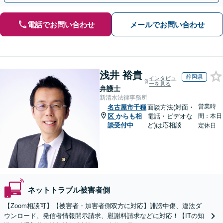
電話でお問い合わせ
メールでお問い合わせ
浅井 裕貴
静岡県
インタビュ
ーを見る
弁護士
新清水法律事務所
営業時
名古屋市千種
面談方法(対面・
区
からも相
電話・ビデオな
間：本日
談受付中
ど)は応相談
定休日
ネットトラブル被害者側
【Zoom相談可】【被害者・加害者側双方に対応】誹謗中傷、違法ダ
ウンロード、発信者情報開示請求、慰謝料請求などに対応！【ITの知