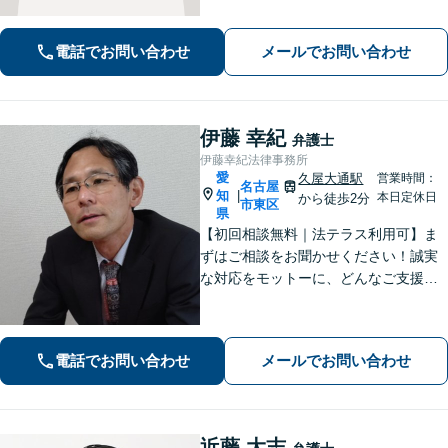
明します。平穏な日常を取り戻すた
め、まずは気軽にご相談ください。
電話でお問い合わせ
メールでお問い合わせ
【土日祝対応可、夜間対応可】【オン
ライン対応可】
伊藤 幸紀
弁護士
伊藤幸紀法律事務所
愛
久屋大通駅
営業時間：
名古屋
知
|
本日定休日
から徒歩2分
市東区
県
【初回相談無料｜法テラス利用可】ま
ずはご相談をお聞かせください！誠実
な対応をモットーに、どんなご支援が
出来るか提案いたします。注力分野以
外でもご相談対応可能。事前のご予約
で電話相談も対応いたしますので、お
電話でお問い合わせ
メールでお問い合わせ
気軽にお問合せください【久屋大通駅2
分】
近藤 大志