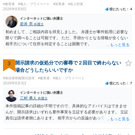
#被害者
#個人・プライベート
#加害者
#炎上対策
2026年8月8日
役にたった
4
インターネットに強い弁護士
若井 亮
弁護士
初めまして、ご相談内容を拝見しました。 弁護士が事件処理に必要な
限りで調べることは可能です。 ただ、手掛かりとなる情報が全くない
相手方について住所を特定することは困難です。
3
開示請求の仮処分での審尋で２回目で終わらない
場合どうしたらいいですか
#発信者情報開示請求
#被害者
#個人・プライベート
2026年8月3日
役にたった
7
インターネットに強い弁護士
三村 勇人
弁護士
本件投稿記事の詳細が不明ですので、具体的なアドバイスはできませ
んが、開示請求はいずれも要件事実を立証する必要があります。 立証
責任は請求者側にあります。 相手方からの反論があっても、裁判官が
要件事実を満たしていると判断すれば、補充は求められません。 相手
方が口頭で反論したのは、仮処分は迅速性が要求されるためです。 書