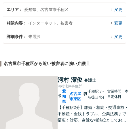
分】
エリア
愛知県、名古屋市千種区
変更
相談内容
インターネット、被害者
変更
詳細条件
未選択
変更
名古屋市千種区から近い被害者に強い弁護士
河村 潔俊
弁護士
河村法律事務所
愛
千種駅
か
営業時間：本
名古屋
知
|
日定休日
ら徒歩4分
市東区
県
【千種駅2分】離婚・相続・交通事故・
不動産・金銭トラブル、企業法務まで
幅広く対応。身近な相談役としてお悩
みをじっくり伺い、わかりやすくご説