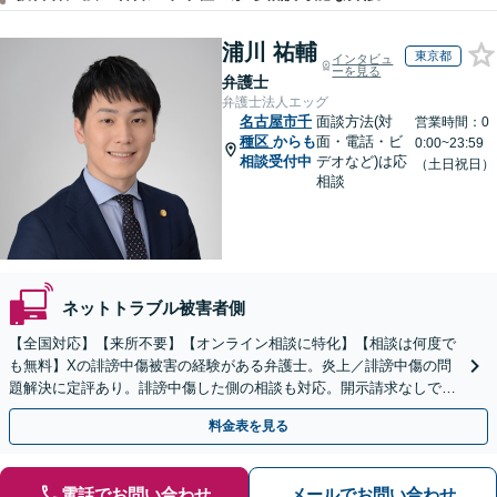
浦川 祐輔
東京都
インタビュ
ーを見る
弁護士
弁護士法人エッグ
名古屋市千
面談方法(対
営業時間：0
種区
からも
面・電話・ビ
0:00~23:59
相談受付中
デオなど)は応
（土日祝日）
相談
ネットトラブル被害者側
【全国対応】【来所不要】【オンライン相談に特化】【相談は何度で
も無料】Xの誹謗中傷被害の経験がある弁護士。炎上／誹謗中傷の問
題解決に定評あり。誹謗中傷した側の相談も対応。開示請求なしで本
人の特定ができる場合もあり。
料金表を見る
電話でお問い合わせ
メールでお問い合わせ