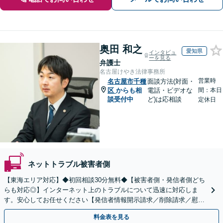
奥田 和之
愛知県
インタビュ
ーを見る
弁護士
名古屋けやき法律事務所
営業時
名古屋市千種
面談方法(対面・
区
からも相
電話・ビデオな
間：本日
談受付中
ど)は応相談
定休日
ネットトラブル被害者側
【東海エリア対応】◆初回相談30分無料◆【被害者側・発信者側どち
らも対応◎】インターネット上のトラブルについて迅速に対応しま
す。安心してお任せください【発信者情報開示請求／削除請求／慰謝
料請求／意見照会への対応】
料金表を見る