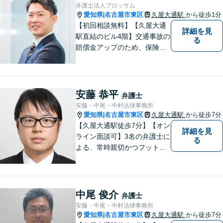
弁護士法人ブロッサム
愛知県
名古屋市東区
久屋大通駅
から徒歩1分
|
【初回相談無料】【久屋大通
詳細を見
駅直結のビル4階】交通事故の
る
賠償金アップのため、保険会
社と粘り強く交渉。死亡事故
の対応実績豊富。【スタート
アップ支援に注力】最良の経
営判断ができるよう、法的側
安藤 恭平
弁護士
面からバックアップします
安藤・中尾・中村法律事務所
【電話相談可】【オンライン
愛知県
名古屋市東区
久屋大通駅
から徒歩7分
|
面談対応】
【久屋大通駅徒歩7分】【オン
詳細を見
ライン面談可】3名の弁護士に
る
よる、常時親切かつフットワ
ークの軽い対応をいたしま
す。借金・相続・インターネ
ット問題はお任せください。
隣接士業や不動産会社との緊
中尾 俊介
弁護士
密な連携を実現！【初回相談
安藤・中尾・中村法律事務所
無料】
愛知県
名古屋市東区
久屋大通駅
から徒歩7分
|