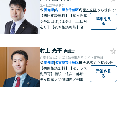
星ヶ丘法律事務所
愛知県
名古屋市千種区
星ヶ丘駅
から徒歩1分
|
【初回相談無料】【星ヶ丘駅
詳細を見
５番出口徒歩１分】【土日対
る
応可】【夜間相談可能】名古
屋市千種区の弁護士です。ぜ
ひ一度ご相談ください。
村上 光平
弁護士
弁護士法人名古屋北法律事務所 ちくさ事務所
愛知県
名古屋市千種区
今池駅
から徒歩5分
|
【初回相談無料】【法テラス
詳細を見
利用可】相続・遺言／離婚・
る
男女問題／労働問題／刑事事
件／借金問題に注力！依頼者
さまのお悩みに寄り添った、
質の高いリーガルサービスを
ご提供。小さなお困り事でも
構いません【夜間・休日面
談】【完全個室】【今池駅3