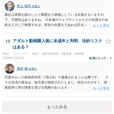
井上 祐司
弁護士
最近は業務を縮小したり業態を小規模にしている弁護士もいますの
で、可能性はありますね。 日弁連のウェブサイトからその弁護士の名
前を入力して検索すれば、実在の弁護士であれば氏名と登録番号が表
示されます。 それを確認して、実在の弁護士かどうかを確かめる方が
良いでしょう。
10
アダルト動画購入後に未成年と判明、法的リスク
はある？
#個人・プライベート
#訴訟・損害賠償請求
#被害者
#加害者
2026年7月21日
役にたった
1
奥村 徹
弁護士
児童ポルノの単純所持罪（7条1項）で逮捕されることは稀です。 ス
マホ決済の場合は、販売者が検挙されたときに、特定されやすく、捜
索差押え等の捜査を受ける危険があります。
もっとみる