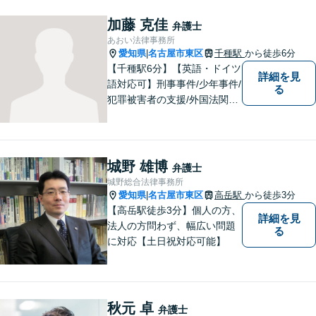
加藤 克佳
弁護士
あおい法律事務所
愛知県
名古屋市東区
千種駅
から徒歩6分
|
【千種駅6分】【英語・ドイツ
詳細を見
語対応可】刑事事件/少年事件/
る
犯罪被害者の支援/外国法関連/
国際的家事・相続/国籍・ビ
ザ・出入国など幅広い分野に
対応可能。依頼者様のお気持
ち、希望、考え方を尊重し、
城野 雄博
弁護士
迅速に問題を解決することを
城野総合法律事務所
心がけております。
愛知県
名古屋市東区
高岳駅
から徒歩3分
|
【高岳駅徒歩3分】個人の方、
詳細を見
法人の方問わず、幅広い問題
る
に対応【土日祝対応可能】
秋元 卓
弁護士