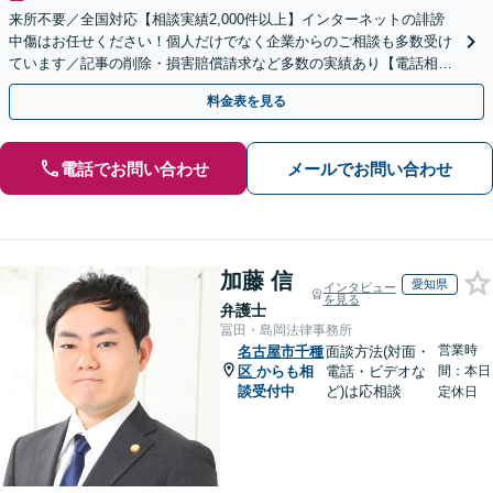
来所不要／全国対応【相談実績2,000件以上】インターネットの誹謗
中傷はお任せください！個人だけでなく企業からのご相談も多数受け
ています／記事の削除・損害賠償請求など多数の実績あり【電話相談
可】【初回相談無料】【夜間休日面談可】
料金表を見る
電話でお問い合わせ
メールでお問い合わせ
加藤 信
愛知県
インタビュー
を見る
弁護士
冨田・島岡法律事務所
営業時
名古屋市千種
面談方法(対面・
区
からも相
電話・ビデオな
間：本日
談受付中
ど)は応相談
定休日