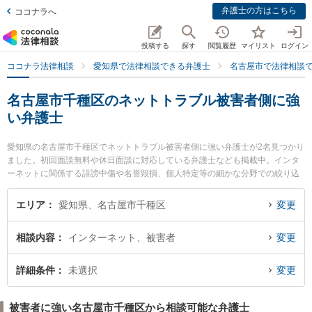
弁護士の方はこちら
ココナラへ
投稿する
探す
閲覧履歴
マイリスト
ログイン
ココナラ法律相談
愛知県で法律相談できる弁護士
名古屋市で法律相談
名古屋市千種区のネットトラブル被害者側に強
い弁護士
愛知県の名古屋市千種区でネットトラブル被害者側に強い弁護士が2名見つかり
ました。初回面談無料や休日面談に対応している弁護士なども掲載中。インタ
ーネットに関係する誹謗中傷や名誉毀損、個人特定等の細かな分野での絞り込
み検索もでき便利です。特に星ヶ丘法律事務所の宮城 佳典弁護士や弁護士法人
名古屋北法律事務所 ちくさ事務所の村上 光平弁護士のプロフィール情報や弁護
エリア
愛知県、名古屋市千種区
変更
士費用、強みなどが注目されています。『名古屋市千種区で土日や夜間に発生
したネットトラブル被害者側のトラブルを今すぐに弁護士に相談したい』『ネ
相談内容
インターネット、被害者
変更
ットトラブル被害者側のトラブル解決の実績豊富な近くの弁護士を検索した
い』『初回相談無料でネットトラブル被害者側を法律相談できる名古屋市千種
区内の弁護士に相談予約したい』などでお困りの相談者さんにおすすめです。
詳細条件
未選択
変更
被害者に強い名古屋市千種区から相談可能な弁護士