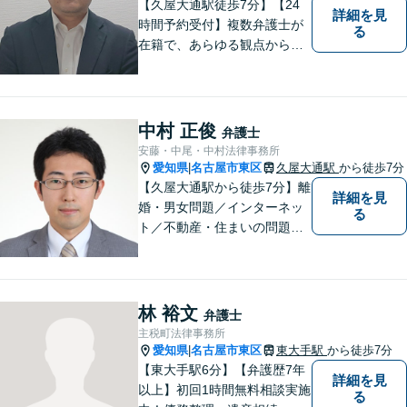
【久屋大通駅徒歩7分】【24
詳細を見
時間予約受付】複数弁護士が
る
在籍で、あらゆる観点から丁
寧にサポート。他士業連携で
スムーズな手続きが叶いま
す。法律問題でお困りの方
は、一度ご相談ください。
中村 正俊
弁護士
【当日・休日・夜間相談可】
安藤・中尾・中村法律事務所
愛知県
名古屋市東区
久屋大通駅
から徒歩7分
|
【久屋大通駅から徒歩7分】離
詳細を見
婚・男女問題／インターネッ
る
ト／不動産・住まいの問題に
注力しております。依頼者さ
まのお悩みをしっかりとヒア
リングし、これまで得た知見
をもとに柔軟に対応いたしま
林 裕文
弁護士
す。まずはご相談ください。
主税町法律事務所
【土日祝、夜間の相談可】
愛知県
名古屋市東区
東大手駅
から徒歩7分
|
【東大手駅6分】【弁護歴7年
詳細を見
以上】初回1時間無料相談実施
る