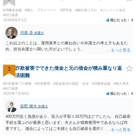
#消費者金融
#個人・プライベート
#奨学金
#銀行借り入れ
#クレジット会社
#自己破産
2026年8月1日
役にたった
3
川添 圭
弁護士
これ以上のことは、運用基準との兼ね合いや弁護士の考え方もあるた
め、担当弁護士へ聞いた方がよいでしょう。
3
詐欺被害でできた借金と元の借金が積み重なり返
済困難
#詐欺被害での債務
#任意整理
#借金返済の相談・交渉
#消費者金融
#個人再生
#自己破産
2026年7月30日
役にたった
2
吉田 雄大
弁護士
400万円近く負債があり、収入が手取り16万円ほどでしたら、自己破産
手続を選ぶのが最善と思います。夫さんが債務整理中であるならば尚
更ですし、場合によってはご夫婦とも自己破産を選択する方法もある
と思います。