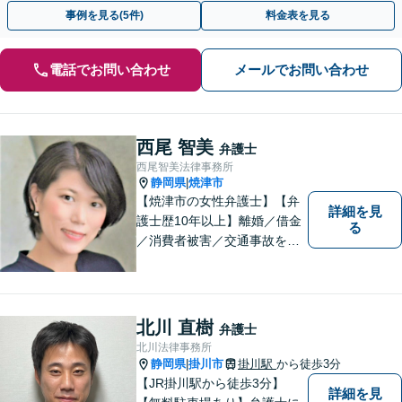
理由など、丁寧にヒアリングします！【静岡駅10分】
事例を見る(5件)
料金表を見る
電話でお問い合わせ
メールでお問い合わせ
西尾 智美
弁護士
西尾智美法律事務所
静岡県
焼津市
|
【焼津市の女性弁護士】【弁
詳細を見
護士歴10年以上】離婚／借金
る
／消費者被害／交通事故を中
心に、豊富な実績がございま
す。お一人おひとりに寄り添
い、解決策を見つけていきま
す。一人で悩まずご相談くだ
北川 直樹
弁護士
さい【駐車場あり】
北川法律事務所
静岡県
掛川市
掛川駅
から徒歩3分
|
【JR掛川駅から徒歩3分】
詳細を見