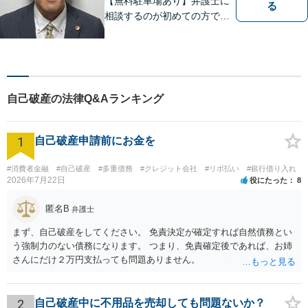
【無料駐車場あり】弁護士に
る
相談するのが初めての方でも
安心していただけるよう、丁
寧かつ迅速な対応を心がけて
います。 ご依頼いただいた際
には、可能な限り早く解決に
至るよう迅速に対応いたしま
自己破産の法律Q&Aランキング
す。まずはお気軽にご相談く
ださい。
1
自己破産申請前にお金を
#消費者金融
#自己破産
#多重債務
#クレジット会社
#リボ払い
#銀行借り入れ
2026年7月22日
役にたった
8
匿名B
弁護士
まず、自己破産をしてください。 免責決定が確定すれば自然債務とい
う強制力のない債務になります。 つまり、免責確定後であれば、お姉
さんにだけ２万円支払っても問題ありません。
2
自己破産中に不用品を売却しても問題ないか？