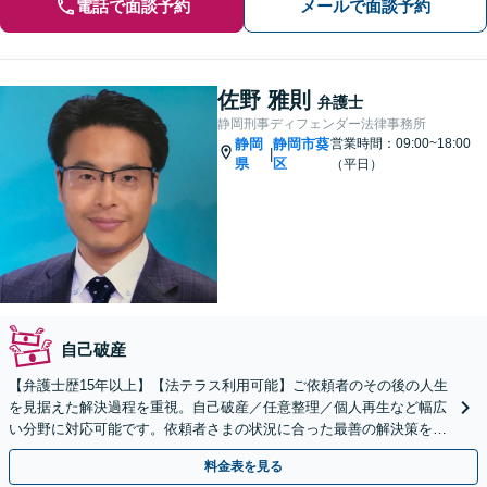
電話で面談予約
メールで面談予約
佐野 雅則
弁護士
静岡刑事ディフェンダー法律事務所
静岡
静岡市葵
営業時間：09:00~18:00
|
県
区
（平日）
自己破産
【弁護士歴15年以上】【法テラス利用可能】ご依頼者のその後の人生
を見据えた解決過程を重視。自己破産／任意整理／個人再生など幅広
い分野に対応可能です。依頼者さまの状況に合った最善の解決策をご
提案します。【初回相談無料】【静岡駅10分】
料金表を見る