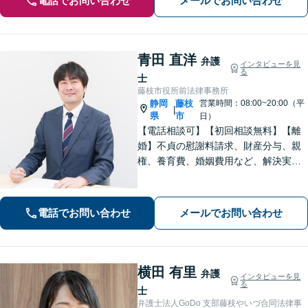
電話でお問い合わせ
メールでお問い合わせ
青田 直洋
弁護
インタビューを見
る
士
藤枝市役所前法律事務所
静岡
藤枝
営業時間：08:00~20:00（平
|
県
市
日）
【電話相談可】【初回相談無料】【離
婚】不貞の慰謝料請求、財産分与、親
権、養育費、婚姻費用など、解決実績
は豊富です【相続】皆さまがつまずい
ていないか、しっかりとコミュニケー
ションを取りながらお話を進めてまい
電話でお問い合わせ
メールでお問い合わせ
ります【法テラス利用可】【藤枝市役
所裏】
横田 有里
弁護
インタビューを見
る
士
弁護士法人GoDo 支部藤枝やいづ合同法律事