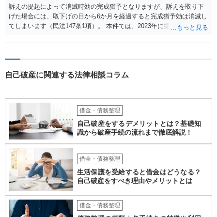
訴えの提起によって消滅時効の完成猶予となりますが、訴えを取り下
責債権として争う見込みがあるのかを確認されるとよいと思います。
げた場合には、取下げの日から6か月を経過すると完成猶予効は消滅し
てしまいます（民法147条1項）。 本件ては、2023年に提訴された債権
者については時効の更新はなされておらず、2026年5月に提訴された債
権者については取下げ日から6か月以内に再提訴しなければやはり時効
は更新しないことになります。ただし、消滅時効の起算点は、不払い
日ではなく期限の利益喪失日（通常は所定の分割の支払期日から1～2
自己破産に関連する法律相談コラム
か月程度経過しても支払いがなければ一括返済可能という契約になっ
ている）ですので、時効期間の経過が2027年1月であるとは限りません
（3月や4月といった可能性がある）。
借金・債務整理
自己破産をするデメリットとは？基礎知
識から破産手続の流れまで徹底解説！
借金・債務整理
生活保護を受給すると借金はどうなる？
自己破産をすべき理由やメリットとは
借金・債務整理