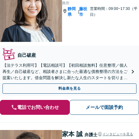
務所
静岡
藤枝
営業時間：09:00~17:30（平
|
県
市
日）
自己破産
【法テラス利用可】【電話相談可】【初回相談無料】任意整理／個人
再生／自己破産など、相談者さまに合った最適な債務整理の方法をご
提案いたします。借金問題を解決し新たな人生のスタートを切りまし
ょう【藤枝の老舗事務所】【弁護士3人在籍】
料金表を見る
電話でお問い合わせ
メールで面談予約
家本 誠
弁護士
インタビューを見る