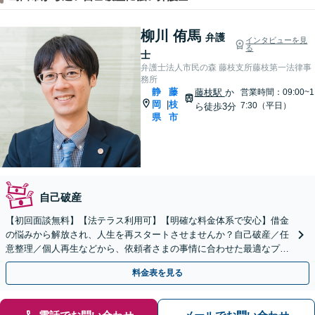
柳川 侑馬
弁護
インタビューを見
る
士
弁護士法人市民の森 藤枝支所藤枝第一法律事
務所
静
藤
藤枝駅
か
営業時間：09:00~1
岡
枝
|
7:30（平日）
ら徒歩3分
県
市
自己破産
【初回面談無料】【法テラス利用可】【明確な料金体系で安心】借金
の悩みから解放され、人生を再スタートさせませんか？自己破産／任
意整理／個人再生などから、依頼者さまの事情に合わせた最適なプラ
ンをご提案します。法人破産にも対応！【藤枝駅5分】
料金表を見る