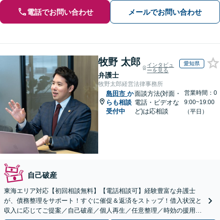
電話でお問い合わせ
メールでお問い合わせ
牧野 太郎
愛知県
インタビュ
ーを見る
弁護士
牧野太郎経営法律事務所
営業時間：0
島田市
か
面談方法(対面・
らも相談
電話・ビデオな
9:00~19:00
受付中
ど)は応相談
（平日）
自己破産
東海エリア対応【初回相談無料】【電話相談可】経験豊富な弁護士
が、債務整理をサポート！すぐに催促＆返済をストップ！借入状況と
収入に応じてご提案／自己破産／個人再生／任意整理／時効の援用に