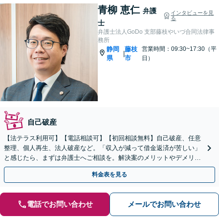
青柳 恵仁
弁護
インタビューを見
る
士
弁護士法人GoDo 支部藤枝やいづ合同法律事
務所
静岡
藤枝
営業時間：09:30~17:30（平
|
県
市
日）
自己破産
【法テラス利用可】【電話相談可】【初回相談無料】自己破産、任意
整理、個人再生、法人破産など。「収入が減って借金返済が苦しい」
と感じたら、まずは弁護士へご相談を。解決案のメリットやデメリッ
トを丁寧に説明します【休日面談OK】
料金表を見る
電話でお問い合わせ
メールでお問い合わせ