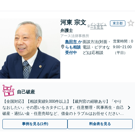
河東 宗文
東京都
インタビュ
ーを見る
弁護士
アース法律事務所
営業時間：0
島田市
か
面談方法(対面・
らも相談
電話・ビデオな
9:00~21:00
受付中
ど)は応相談
（平日）
自己破産
【全国対応】【相談実績9,000件以上】【裁判官の経験あり】「やり
なおしたい」その思いをカタチにします。任意整理・民事再生・自己
破産・過払い金・任意売却など、借金のトラブルはお任せください。
【初回相談無料】【全国対応可能】
事例を見る(1件)
料金表を見る