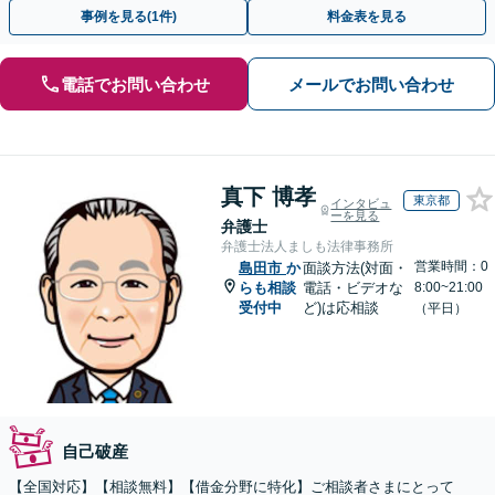
関するご相談も可能【完全個室】【メール予約可】
事例を見る(1件)
料金表を見る
電話でお問い合わせ
メールでお問い合わせ
真下 博孝
東京都
インタビュ
ーを見る
弁護士
弁護士法人ましも法律事務所
営業時間：0
島田市
か
面談方法(対面・
らも相談
電話・ビデオな
8:00~21:00
受付中
ど)は応相談
（平日）
自己破産
【全国対応】【相談無料】【借金分野に特化】ご相談者さまにとって