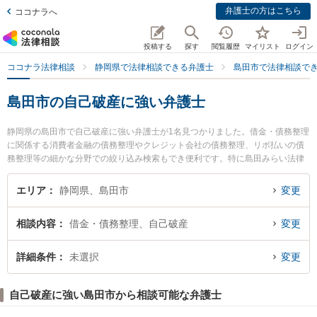
弁護士の方はこちら
ココナラへ
投稿する
探す
閲覧履歴
マイリスト
ログイン
ココナラ法律相談
静岡県で法律相談できる弁護士
島田市で法律相談で
島田市の自己破産に強い弁護士
静岡県の島田市で自己破産に強い弁護士が1名見つかりました。借金・債務整理
に関係する消費者金融の債務整理やクレジット会社の債務整理、リボ払いの債
務整理等の細かな分野での絞り込み検索もでき便利です。特に島田みらい法律
事務所の鳥居 恭子弁護士のプロフィール情報や弁護士費用、強みなどが注目さ
れています。『島田市で土日や夜間に発生した自己破産のトラブルを今すぐに
エリア
静岡県、島田市
変更
弁護士に相談したい』『自己破産のトラブル解決の実績豊富な近くの弁護士を
検索したい』『初回相談無料で自己破産を法律相談できる島田市内の弁護士に
相談内容
借金・債務整理、自己破産
変更
相談予約したい』などでお困りの相談者さんにおすすめです。
詳細条件
未選択
変更
自己破産に強い島田市から相談可能な弁護士