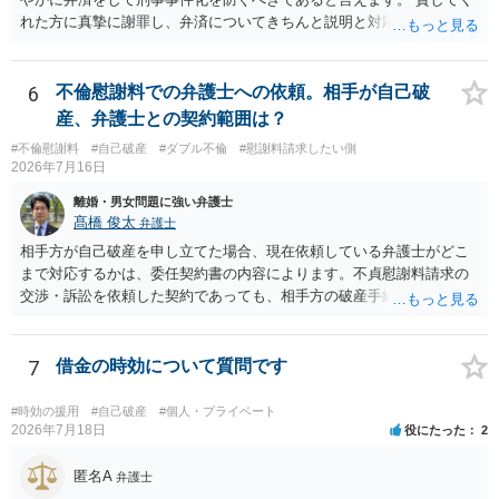
れた方に真摯に謝罪し、弁済についてきちんと説明と対応を行ってい
くことに尽きるかと思います。
6
不倫慰謝料での弁護士への依頼。相手が自己破
産、弁護士との契約範囲は？
#不倫慰謝料
#自己破産
#ダブル不倫
#慰謝料請求したい側
2026年7月16日
離婚・男女問題に強い弁護士
髙橋 俊太
弁護士
相手方が自己破産を申し立てた場合、現在依頼している弁護士がどこ
まで対応するかは、委任契約書の内容によります。不貞慰謝料請求の
交渉・訴訟を依頼した契約であっても、相手方の破産手続への対応、
免責に関する意見申述、非免責債権の主張、破産裁判所への書面提出
等まで当然に含まれているとは限りません。そのため、追加費用が発
生するかどうかは、まず委任契約書と弁護士の説明を確認した方がよ
7
借金の時効について質問です
いでしょう。 成功報酬についても、契約内容次第です。通常は、実際
に回収できた金額を基準に報酬が発生する契約が多いと思われます
#時効の援用
#自己破産
#個人・プライベート
が、「請求額を認めさせた場合」や「和解成立時」など、回収前に報
2026年7月18日
役にたった
2
酬が発生する定めになっている可能性もあります。 依頼している弁護
士に、破産手続への意見申述まで契約内で対応してもらえるのか、追
匿名A
弁護士
加費用はかかるか、免責された場合に成功報酬が発生するのか、非免