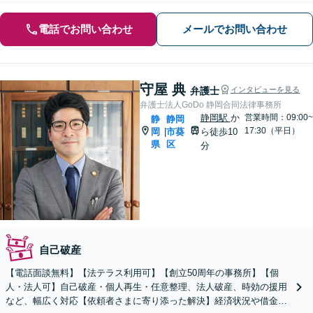
電話でお問い合わせ
メールでお問い合わせ
守屋 典
弁護士
インタビューを見る
弁護士法人GoDo 静岡合同法律事務所
静岡駅
か
営業時間：09:00~
静
静岡
17:30（平日）
岡
市葵
ら徒歩10
|
県
区
分
自己破産
【電話面談無料】【法テラス利用可】【創立50周年の事務所】【個
人・法人可】自己破産・個人再生・任意整理、法人破産、時効の援用
など、幅広く対応【依頼者さまに寄り添った解決】経済状況や借金の