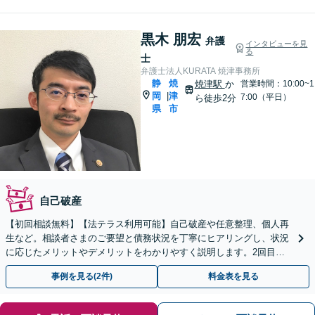
黒木 朋宏
弁護
インタビューを見
る
士
弁護士法人KURATA 焼津事務所
静
焼
焼津駅
か
営業時間：10:00~1
岡
津
|
7:00（平日）
ら徒歩2分
県
市
自己破産
【初回相談無料】【法テラス利用可能】自己破産や任意整理、個人再
生など。相談者さまのご要望と債務状況を丁寧にヒアリングし、状況
に応じたメリットやデメリットをわかりやすく説明します。2回目の
債務整理も対応可能です【焼津駅2分】
事例を見る(2件)
料金表を見る