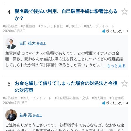
4
親名義で後払い利用、自己破産手続に影響はある
か？
#自己破産
#多重債務
#クレジット会社
#リボ払い
#個人・プライベート
2026年8月3日
役にたった
1
吉田 雄大
弁護士
免責判断にはマイナスの影響があります。どの程度マイナスかは金
額、回数、親御さんが当該決済方法を採ることについてどの程度認識
しておられたか等の個別事情に依るとしか言いようがありません。 と
もあれ、依頼しておられる弁護士さんに直ちに具体的状況をお伝えに
なって相談し、善後策を考えることをお勧めします。
5
お金を騙して借りてしまった場合の対処法と今後
の対応策
#自己破産
#個人・プライベート
#借金返済の相談・交渉
#個人再生
#任意整理
2026年7月15日
役にたった
4
若井 亮
弁護士
ご連絡ありがとうございます。 執行猶予中であるならば、なおさら速
やかに弁済をして刑事事件化を防ぐべきであると言えます。 貸してく