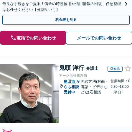
最良な手続きをご提案！借金の時効援用や信用情報の回復、任意整理
はお任せください【分割払い可】
料金表を見る
電話でお問い合わせ
メールでお問い合わせ
鬼頭 洋行
弁護士
愛知県
アーク法律事務所
営業時間：0
島田市
か
面談方法(対面・
らも相談
電話・ビデオな
9:30~18:00
受付中
ど)は応相談
（平日）