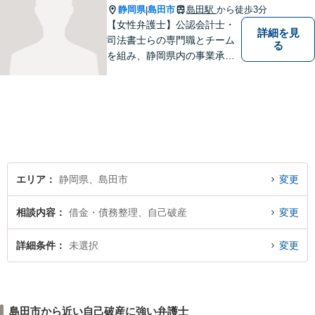
静岡県
島田市
島田駅
から徒歩3分
|
【女性弁護士】公認会計士・
詳細を見
司法書士らの専門職とチーム
る
を組み、静岡県内の事業承継
を手掛けております。相続・
遺言・債務整理・交通事故・
成年後見、その他、お気軽に
ご相談ください。あなたのお
悩みを全力でサポートさせて
頂きます。
エリア
静岡県、島田市
変更
相談内容
借金・債務整理、自己破産
変更
詳細条件
未選択
変更
島田市から近い自己破産に強い弁護士