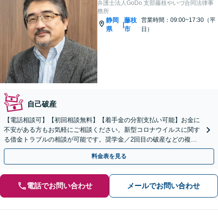
弁護士法人GoDo 支部藤枝やいづ合同法律事
務所
静岡
藤枝
営業時間：09:00~17:30（平
|
県
市
日）
自己破産
【電話相談可】【初回相談無料】【着手金の分割支払い可能】お金に
不安がある方もお気軽にご相談ください。新型コロナウイルスに関す
る借金トラブルの相談が可能です。奨学金／2回目の破産などの複雑
な借金問題を解決。
料金表を見る
電話でお問い合わせ
メールでお問い合わせ