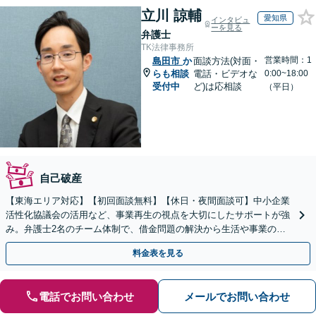
立川 諒輔
愛知県
インタビュ
ーを見る
弁護士
TK法律事務所
営業時間：1
島田市
か
面談方法(対面・
らも相談
電話・ビデオな
0:00~18:00
受付中
ど)は応相談
（平日）
自己破産
【東海エリア対応】【初回面談無料】【休日・夜間面談可】中小企業
活性化協議会の活用など、事業再生の視点を大切にしたサポートが強
み。弁護士2名のチーム体制で、借金問題の解決から生活や事業の立
て直しまで丁寧に寄り添います。【法人・個人】
料金表を見る
電話でお問い合わせ
メールでお問い合わせ