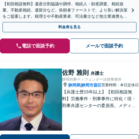
【初回相談無料】遺産分割協議や調停、相続人・財産調査、相続放
棄、不動産相続、遺留分など。依頼者ファーストで、より良い解決策
をご提案します。税理士や不動産業者、司法書士など他士業連携もワ
ンストップで対応【焼津駅2分】
料金表を見る
電話で面談予約
メールで面談予約
佐野 雅則
弁護士
静岡刑事ディフェンダー法律事務所
静岡県
静岡市葵区
営業時間：本日定休日
|
【弁護士歴15年以上】【初回相談無
料】労働事件・刑事事件に特化！現・
刑事弁護センターの委員長。メディア
掲載案件多数！豊富な経験を活かし早
期釈放を目指します【労働・雇用】依
頼者さま目線のサポートを心がけま
す。地域密着型の法律事務所