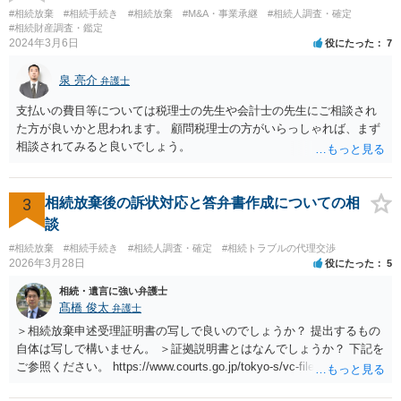
#相続放棄
#相続手続き
#相続放棄
#M&A・事業承継
#相続人調査・確定
#相続財産調査・鑑定
2024年3月6日
役にたった
7
泉 亮介
弁護士
支払いの費目等については税理士の先生や会計士の先生にご相談され
た方が良いかと思われます。 顧問税理士の方がいらっしゃれば、まず
相談されてみると良いでしょう。
3
相続放棄後の訴状対応と答弁書作成についての相
談
#相続放棄
#相続手続き
#相続人調査・確定
#相続トラブルの代理交渉
2026年3月28日
役にたった
5
相続・遺言に強い弁護士
髙橋 俊太
弁護士
＞相続放棄申述受理証明書の写しで良いのでしょうか？ 提出するもの
自体は写しで構いません。 ＞証拠説明書とはなんでしょうか？ 下記を
ご参照ください。 https://www.courts.go.jp/tokyo-s/vc-files/tokyo-s/file/
14-1kisairei.pdf