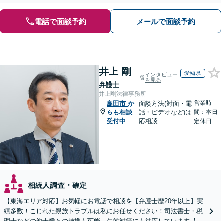
電話で面談予約
メールで面談予約
井上 剛
愛知県
インタビュー
を見る
弁護士
井上剛法律事務所
営業時
島田市
か
面談方法(対面・電
らも相談
話・ビデオなど)は
間：本日
受付中
応相談
定休日
相続人調査・確定
【東海エリア対応】お気軽にお電話で相談を【弁護士歴20年以上】実
績多数！こじれた親族トラブルは私にお任せください！司法書士・税
理士などの他士業との連携も可能。生前対策にも対応しています【夜