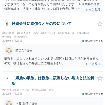
がなされていないことを前提として回答いたします。 ＡＢＣ間の遺産
分割協議は，法律上（建前上）は，口頭で合意に至ったものであって
も有効です。 しかし，口頭で合意したことを立証する方法がありませ
ん。 また，不動産の名義を移転するためには，遺産分割協議書への署
名捺印を得る必要があります。 したがって，残念ながら，「ＡＢＣ間
6
鉄道会社に賠償金とその後について
の遺産分割協議が有効に成立している」という前提に基づく主張は困
難と思われます。 「ＡＢＣ間の遺産分割協議は未了のまま，ＡとＢが
#相続放棄
#相続人調査・確定
#相続手続き
#相続放棄
#口座凍結解除
死亡し，二次相続が発生した」という前提に基づいて協議を進める必
#不動産・土地の相続
2019年6月28日
役にたった
6
要があります。 もちろん，Ｃの立場としては，ＡＢＣ間の遺産分割協
議の内容を前提とした主張をすることが最も有利ですが，ＡＢの相続
匿名A
人は応じない姿勢を示していることから，実現は困難だと思います。
弁護士
主張としては維持しつつも，現実的な解決方法（遺産分割協議の落と
情報を小出しにされますといつまでも質問と回答にキリがありません
しどころ）としては，譲歩することを甘受しなければならないかもし
ので、後はお近くの弁護士にご相談下さい。
れません。
7
「姻族の姻族」は親族に該当しない理由と法的解
釈
#家族間の相続トラブル
#相続人調査・確定
2022年4月13日
役にたった
9
内藤 政信
弁護士