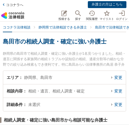
弁護士の方はこちら
ココナラへ
投稿する
探す
閲覧履歴
マイリスト
ログイン
ココナラ法律相談
静岡県で法律相談できる弁護士
島田市で法律相談で
島田市の相続人調査・確定に強い弁護士
静岡県の島田市で相続人調査・確定に強い弁護士が1名見つかりました。相続・
遺言に関係する家族間の相続トラブルや認知症の相続、遺産分割等の細かな分
野での絞り込み検索もでき便利です。特に島田みらい法律事務所の鳥居 恭子弁
護士のプロフィール情報や弁護士費用、強みなどが注目されています。『島田
市で土日や夜間に発生した相続人調査・確定のトラブルを今すぐに弁護士に相
エリア
静岡県、島田市
変更
談したい』『相続人調査・確定のトラブル解決の実績豊富な近くの弁護士を検
索したい』『初回相談無料で相続人調査・確定を法律相談できる島田市内の弁
相談内容
相続・遺言、相続人調査・確定
変更
護士に相談予約したい』などでお困りの相談者さんにおすすめです。
詳細条件
未選択
変更
相続人調査・確定に強い島田市から相談可能な弁護士