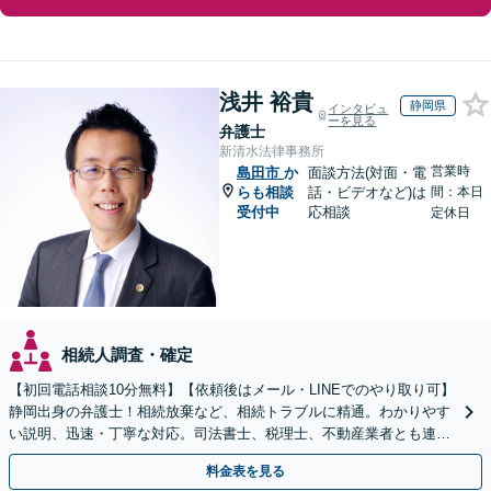
浅井 裕貴
静岡県
インタビュ
ーを見る
弁護士
新清水法律事務所
営業時
島田市
か
面談方法(対面・電
らも相談
話・ビデオなど)は
間：本日
受付中
応相談
定休日
相続人調査・確定
【初回電話相談10分無料】【依頼後はメール・LINEでのやり取り可】
静岡出身の弁護士！相続放棄など、相続トラブルに精通。わかりやす
い説明、迅速・丁寧な対応。司法書士、税理士、不動産業者とも連携
し、遺産相続をトータルサポート【完全個室相談】
料金表を見る