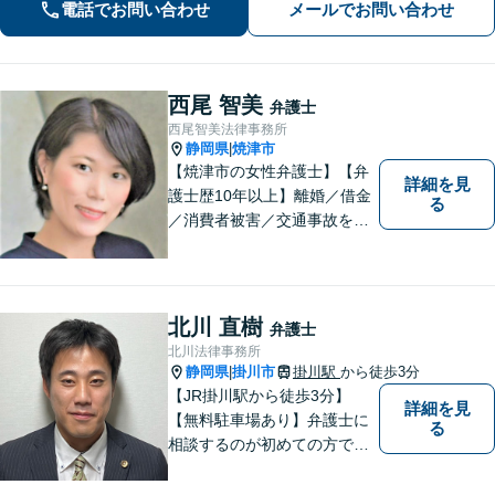
電話でお問い合わせ
メールでお問い合わせ
西尾 智美
弁護士
西尾智美法律事務所
静岡県
焼津市
|
【焼津市の女性弁護士】【弁
詳細を見
護士歴10年以上】離婚／借金
る
／消費者被害／交通事故を中
心に、豊富な実績がございま
す。お一人おひとりに寄り添
い、解決策を見つけていきま
す。一人で悩まずご相談くだ
北川 直樹
弁護士
さい【駐車場あり】
北川法律事務所
静岡県
掛川市
掛川駅
から徒歩3分
|
【JR掛川駅から徒歩3分】
詳細を見
【無料駐車場あり】弁護士に
る
相談するのが初めての方でも
安心していただけるよう、丁
寧かつ迅速な対応を心がけて