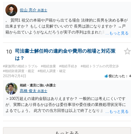
（ご本人同士で行っても構いませんし，弁護士に相談することもよろ
佐山 亮介
しいと思います。） ことになります。
弁護士
。 質問1 祖父の本籍や戸籍から出てる場合 法律的に長男を決める事が
出来ますか？ もしくは見解でいいので 長男は誰になりますか？ →戸
籍から出ていようがなんだろうが実子の序列は生まれた順ですから、
先方が後から生まれたならばお父様がお祖父様の長男です。 質問2 遺
書が腹違いの長男に向けてある場合 書かれてる内容が最優先にされる
のですか？ →遺書というのが、法律上の遺言の形式を守っている限り
10
司法書士解任時の違約金や費用の相場と対応策
はそのとおりです。 質問3 父が腹違いの長男に法律的に優位になれそ
は？
うな事はありますか？ →遺言が有効な場合、優位に立つことはできま
#家族間の相続トラブル
#相続放棄
#相続手続き
#相続トラブルの代理交渉
せんが、お祖父様が認知症であるなどの「遺言が作れないはずの事
#相続財産調査・鑑定
#相続人調査・確定
情」があるならば①遺言無効確認の訴えを起こすのは一つの手です。
2025年2月4日
役にたった
4
それができない場合は②遺留分侵害額請求で争うほかありません。 質
相続・遺言に強い弁護士
問4 相続トラブルの代理交渉は可能でしょうか。 →一般論としては可
髙橋 俊太
弁護士
能ですが、お伺いする内容ですとお祖父様が亡くなられた後に動くこ
とになるでしょう。
＞100万超えの違約金額はありえますか？ 一般的には考えにくいです
が、実際にあり得るかは否かは委任事項や委任後の業務処理状況等に
よるでしょう。 此方での当方回答は以上で終了となりますが、参考に
なりましたら幸いです。
もっとみる