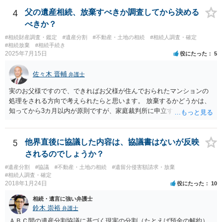
4
父の遺産相続、放棄すべきか調査してから決める
べきか？
#相続財産調査・鑑定
#遺産分割
#不動産・土地の相続
#相続人調査・確定
#相続放棄
#相続手続き
2025年7月15日
役にたった
5
佐々木 晋輔
弁護士
実のお父様ですので、できればお父様が住んでおられたマンションの
処理をされる方向で考えられたらと思います。 放棄するかどうかは、
知ってから3カ月以内が原則ですが、家庭裁判所に申立すれば3カ月の
期間を伸長することができます。 その間に、財産の状況を調査して、
放棄するかどうか決めることができます。 銀行やサラ金が数年も放置
することはありませんので、数年後に借金が発見される可能性はほぼ
5
他界直後に協議した内容は、協議書はないが反映
ありません。 なお、私が扱った相続放棄を検討していた案件で、期間
されるのでしょうか？
伸長して調査したところ、サラ金に対する過払金など相当な財産が見
#遺産分割
#協議
#不動産・土地の相続
#遺留分侵害額請求・放棄
つかったため相続したという事例がありました。
#相続人調査・確定
2018年1月24日
役にたった
10
相続・遺言に強い弁護士
鈴木 崇裕
弁護士
ＡＢＣ間の遺産分割協議に基づく現実の分割（たとえば預金の解約）