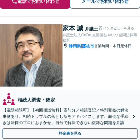
電話でお問い合わせ
メールでお問い合わせ
家本 誠
弁護士
インタビューを見る
弁護士法人GoDo 支部藤枝やいづ合同法律事
務所
静岡県
藤枝市
営業時間：本日定休日
|
相続人調査・確定
【電話相談可】【初回相談無料】寄与分／相続登記／特別受益の解決
事例あり。相続トラブルの落とし所をアドバイスします。面倒な手続
きは法律のプロにおまかせ。自分で解決できない複雑な問題を弁護士
が解決します。
料金表を見る