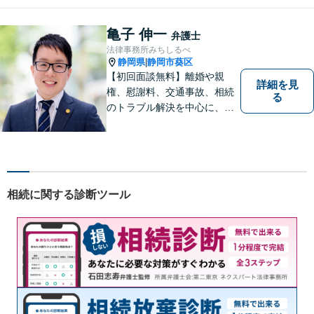
います。 ご依頼いただいた際
には、可能な限り早く解決に
亀子 伸一
弁護士
至るよう迅速に対応いたしま
法律事務所みちしるべ
す。まずはお気軽にご相談く
静岡県
静岡市葵区
|
ださい。
【初回面談無料】離婚や親
詳細を見
権、慰謝料、交通事故、相続
る
のトラブル解決を中心に、一
人ひとりの「よりよい解決」
を一緒に考え、力を尽くす弁
護士です。遺言書などのご相
談も、お任せください。【静
岡市の弁護士】
相続に関する診断ツール