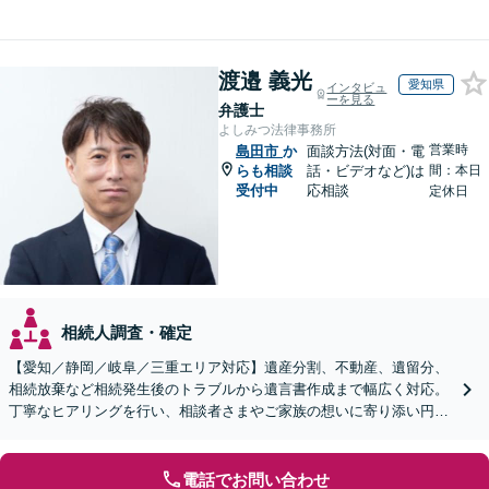
渡邉 義光
愛知県
インタビュ
ーを見る
弁護士
よしみつ法律事務所
営業時
島田市
か
面談方法(対面・電
らも相談
話・ビデオなど)は
間：本日
受付中
応相談
定休日
相続人調査・確定
【愛知／静岡／岐阜／三重エリア対応】遺産分割、不動産、遺留分、
相続放棄など相続発生後のトラブルから遺言書作成まで幅広く対応。
丁寧なヒアリングを行い、相談者さまやご家族の想いに寄り添い円滑
な解決へ導きます【オンライン面談OK】【休日相談可】
電話でお問い合わせ