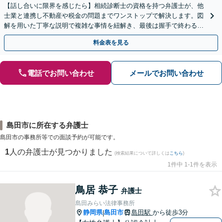
【話し合いに限界を感じたら】相続診断士の資格を持つ弁護士が、他
士業と連携し不動産や税金の問題までワンストップで解決します。図
解を用いた丁寧な説明で複雑な事情を紐解き、最後は握手で終わる円
満な解決へ導きます。【東海エリア・神奈川県対応】
料金表を見る
電話でお問い合わせ
メールでお問い合わせ
島田市に所在する弁護士
島田市の事務所等での面談予約が可能です。
1
人の弁護士が見つかりました
(検索結果について詳しくは
こちら
)
1件中 1-1件を表示
鳥居 恭子
弁護士
島田みらい法律事務所
静岡県
島田市
島田駅
から徒歩3分
|