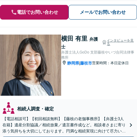
電話でお問い合わせ
メールでお問い合わせ
横田 有里
弁護
インタビューを見
る
士
弁護士法人GoDo 支部藤枝やいづ合同法律事
務所
静岡県
藤枝市
営業時間：本日定休日
|
相続人調査・確定
【電話相談可】【初回相談無料】【藤枝の老舗事務所】【弁護士3人
在籍】遺産分割協議／相続放棄／遺言書作成など。相談者さまに寄り
添う気持ちを大切にしております。円満な相続実現に向けて尽力いた