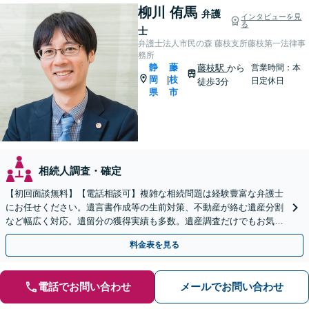
柳川 侑馬
弁護
インタビューを見
る
士
弁護士法人市民の森 藤枝支所藤枝第一法律事
務所
静
藤
藤枝駅
から
営業時間：本
岡
枝
|
日定休日
徒歩3分
県
市
相続人調査・確定
【初回面談無料】【電話相談可】複雑な相続問題は経験豊富な弁護士
にお任せください。遺言書作成等の生前対策、不動産が絡む遺産分割
など幅広く対応。遺留分の獲得実績も多数。遺産調査だけでもお気軽
に【夜間・休日相談可】【藤枝駅1分】
料金表を見る
電話でお問い合わせ
メールでお問い合わせ