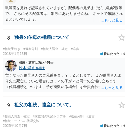
親等図を見れば記載されていますが、配偶者の兄弟までが、姻族2親等
で、 さらにその配偶者は、姻族にあたりませんね。 ネットで確認され
るといいでしょう。
8
独身の伯母の相続について
#相続手続き
#遺産分割
#相続人調査・確定
#協議
2018年1月13日
役にたった
9
相続・遺言に強い弁護士
鈴木 崇裕
弁護士
亡くなった伯母さんのご兄弟をＸ，Ｙ，Ｚとします。 Ｚが伯母さんよ
り先に死亡している場合には，Ｚの子がＺと同一の立場に立ちます
（代襲相続といいます。子が複数いる場合には全員合わせてＺと同一
の取り分です。）。 Ｘ，Ｙ，Ｚ（またＺの子）はそれぞれ３分の１ず
つの相続分を有していますので， そのことを前提として，遺産分割協
議をすることになります（必ずしも３分の１ずつにしなくても，合意
9
祖父の相続、遺産について。
ができれば構いません。）。 今後の対応としては， ①伯母さんの相続
財産（遺産）の全容を整理する（預貯金，有価証券，不動産等の有無
#相続人調査・確定
#家族間の相続トラブル
#遺産分割
#遺言
を調べることになります。） ②相続財産に照らし，相続税の申告の準
#相続トラブルの代理交渉
2025年10月7日
役にたった
6
備をする（税理士の先生にご相談ください。） ③遺産分割協議をする