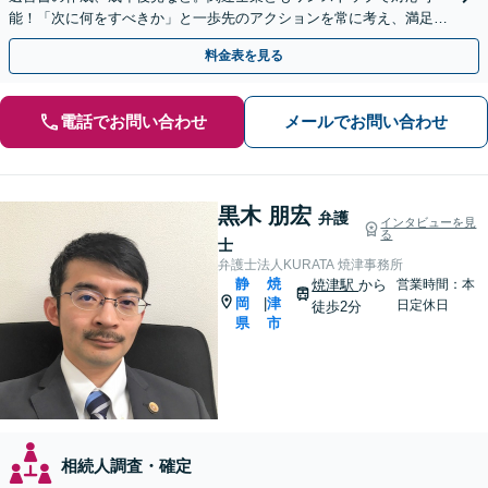
能！「次に何をすべきか」と一歩先のアクションを常に考え、満足度
の高い解決を目指します
料金表を見る
電話でお問い合わせ
メールでお問い合わせ
黒木 朋宏
弁護
インタビューを見
る
士
弁護士法人KURATA 焼津事務所
静
焼
焼津駅
から
営業時間：本
岡
津
|
日定休日
徒歩2分
県
市
相続人調査・確定