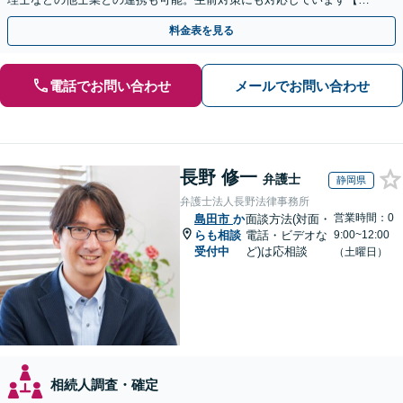
間・休日面談可】【完全個室・秘密厳守】
料金表を見る
電話でお問い合わせ
メールでお問い合わせ
長野 修一
弁護士
静岡県
弁護士法人長野法律事務所
営業時間：0
島田市
か
面談方法(対面・
らも相談
電話・ビデオな
9:00~12:00
受付中
ど)は応相談
（土曜日）
相続人調査・確定