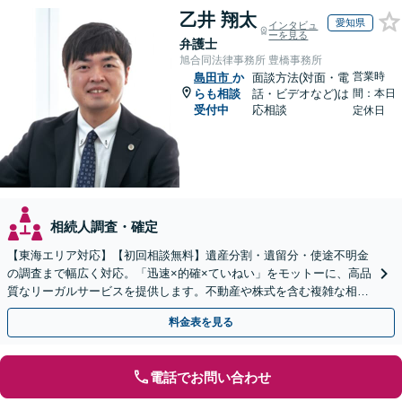
乙井 翔太
愛知県
インタビュ
ーを見る
弁護士
旭合同法律事務所 豊橋事務所
営業時
島田市
か
面談方法(対面・電
らも相談
話・ビデオなど)は
間：本日
受付中
応相談
定休日
相続人調査・確定
【東海エリア対応】【初回相談無料】遺産分割・遺留分・使途不明金
の調査まで幅広く対応。「迅速×的確×ていねい」をモットーに、高品
質なリーガルサービスを提供します。不動産や株式を含む複雑な相続
もお任せください【休日・夜間対応OK】
料金表を見る
電話でお問い合わせ