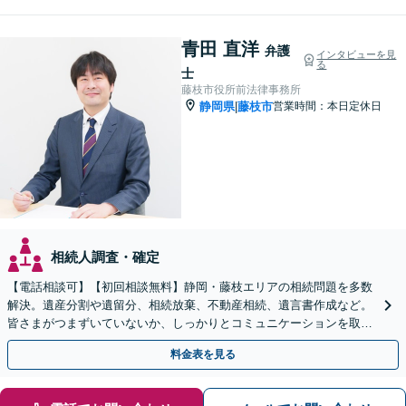
青田 直洋
弁護
インタビューを見
る
士
藤枝市役所前法律事務所
静岡県
藤枝市
営業時間：本日定休日
|
相続人調査・確定
【電話相談可】【初回相談無料】静岡・藤枝エリアの相続問題を多数
解決。遺産分割や遺留分、相続放棄、不動産相続、遺言書作成など。
皆さまがつまずいていないか、しっかりとコミュニケーションを取り
ながらお話を進めます【休日・夜間相談可】
料金表を見る