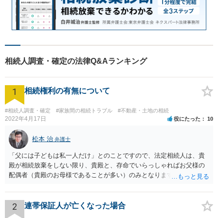
相続人調査・確定の法律Q&Aランキング
1
相続権利の有無について
#相続人調査・確定
#家族間の相続トラブル
#不動産・土地の相続
2022年4月17日
役にたった
10
松本 治
弁護士
「父には子どもは私一人だけ」とのことですので、法定相続人は、貴
殿が相続放棄をしない限り、貴殿と、存命でいらっしゃればお父様の
配偶者（貴殿のお母様であることが多い）のみとなります。遺言がな
い限り、「次男」（お父様の弟）らの相続権は発生しません。
2
連帯保証人が亡くなった場合