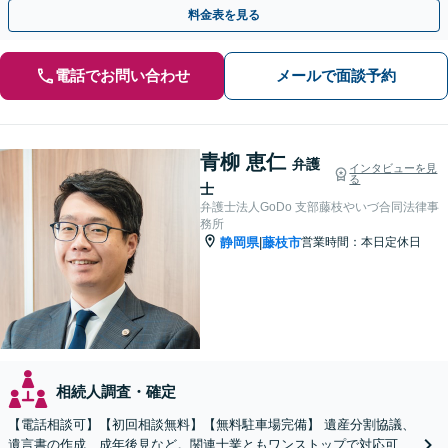
します【藤枝市】【夜間・休日応相談】
料金表を見る
電話でお問い合わせ
メールで面談予約
青柳 恵仁
弁護
インタビューを見
る
士
弁護士法人GoDo 支部藤枝やいづ合同法律事
務所
静岡県
藤枝市
営業時間：本日定休日
|
相続人調査・確定
【電話相談可】【初回相談無料】【無料駐車場完備】 遺産分割協議、
遺言書の作成、成年後見など。関連士業ともワンストップで対応可