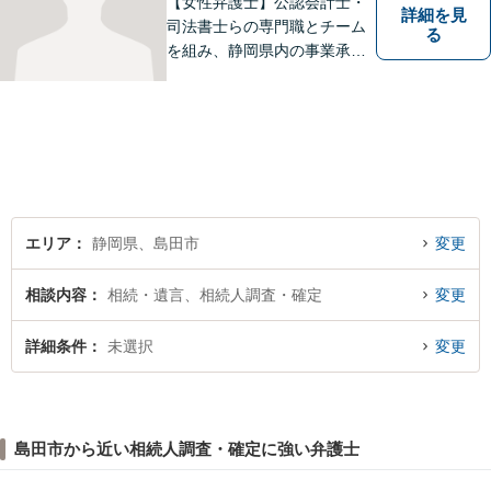
【女性弁護士】公認会計士・
詳細を見
司法書士らの専門職とチーム
る
を組み、静岡県内の事業承継
を手掛けております。相続・
遺言・債務整理・交通事故・
成年後見、その他、お気軽に
ご相談ください。あなたのお
悩みを全力でサポートさせて
頂きます。
エリア
静岡県、島田市
変更
相談内容
相続・遺言、相続人調査・確定
変更
詳細条件
未選択
変更
島田市から近い相続人調査・確定に強い弁護士