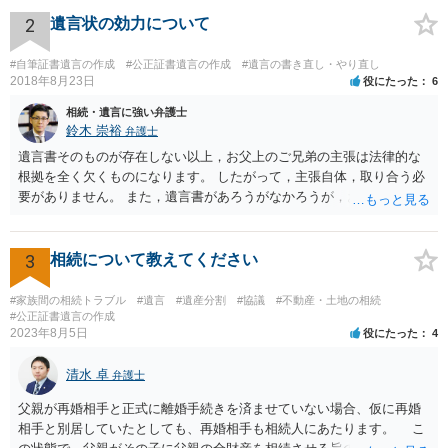
すが、弁護士に作成を依頼する場合は、１０～数十万円程度になるケ
ースが多いと思います。 報酬体系は、弁護士ごとに異なりますので一
2
遺言状の効力について
律の基準はありません。
#自筆証書遺言の作成
#公正証書遺言の作成
#遺言の書き直し・やり直し
2018年8月23日
役にたった
6
相続・遺言に強い弁護士
鈴木 崇裕
弁護士
遺言書そのものが存在しない以上，お父上のご兄弟の主張は法律的な
根拠を全く欠くものになります。 したがって，主張自体，取り合う必
要がありません。 また，遺言書があろうがなかろうが，お父上のご兄
弟と面会しなければならない義務はもともとありません。 峰岸先生の
ご回答にもありますが， 代理人弁護士をたてて，その弁護士から相手
方に対して， ・相続に関する主張は法的根拠がなく，一切応じないこ
3
相続について教えてください
と ・今後一切の連絡をしてこないでほしいこと ・連絡を継続してくる
ようであれば警察への通報や法的措置も辞さないこと などを記載した
#家族間の相続トラブル
#遺言
#遺産分割
#協議
#不動産・土地の相続
書面を発送してもらうことがよろしいように思います。
#公正証書遺言の作成
2023年8月5日
役にたった
4
清水 卓
弁護士
父親が再婚相手と正式に離婚手続きを済ませていない場合、仮に再婚
相手と別居していたとしても、再婚相手も相続人にあたります。 こ