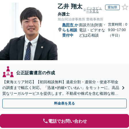
乙井 翔太
愛知県
インタビュ
ーを見る
弁護士
旭合同法律事務所 豊橋事務所
営業時間：0
島田市
か
面談方法(対面・
らも相談
電話・ビデオな
9:00~17:00
受付中
ど)は応相談
（平日）
公正証書遺言の作成
【東海エリア対応】【初回相談無料】遺産分割・遺留分・使途不明金
の調査まで幅広く対応。「迅速×的確×ていねい」をモットーに、高品
質なリーガルサービスを提供します。不動産や株式を含む複雑な相続
もお任せください【休日・夜間対応OK】
料金表を見る
電話でお問い合わせ