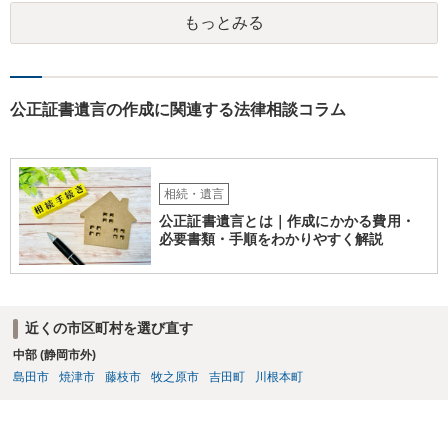
がいれば、全員で会社を辞めて新たな会社を立ち上げることも考えら
もっとみる
れます。 それか、しばらく我慢して、社長が没した後に相続人から承
継させるしかないように思えます。 私見ながらご参考まで。
公正証書遺言の作成に関連する法律相談コラム
相続・遺言
公正証書遺言とは｜作成にかかる費用・
必要書類・手順をわかりやすく解説
近くの市区町村を選び直す
中部 (静岡市外)
島田市
焼津市
藤枝市
牧之原市
吉田町
川根本町