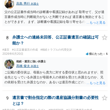
高島 秀行
弁護士
父の公正証書作成当時の診断書や看護記録があれば 取寄せて、父が遺
言書作成当時に判断能力がないと判断できれば 遺言書を無効とするこ
とができます。 まず、診断書や看護記録を取り寄せるのが重要となり
ます。 ご自分で取り寄せるか、弁護士に取り寄せてもらうかしたらよ
いと思います。
8
弁護士への連絡未回答、公正証書遺言の確認は可
能か？
#遺言
#公正証書遺言の作成
#相続トラブルの代理交渉
2026年6月20日
役にたった
5
相続・遺言に強い弁護士
髙橋 俊太
弁護士
ご記載の委任状は、母親から貴方に対する委任状と思われますが、照
会先となっている弁護士が母親本人の依頼を受けた弁護士なのか、兄
の依頼を受けた弁護士なのか、あるいは遺言作成にどのような立場で
関与しているのかによって、説明を求められる範囲は変わり得るもの
と思われます。 仮に、その弁護士が母親本人から依頼を受けているの
であれば、母親本人に対する報告義務が問題となります。母親が貴方
9
遺言書で割合指定の際の遺産協議分割書の必要性
に一任する旨を明確に伝えており、委任状の内容にも、弁護士との連
とは？
絡、進捗確認、公正証書遺言の作成有無や控えの確認等が含まれてい
#遺産分割
#家族間の相続トラブル
#相続税対策
#公正証書遺言の作成