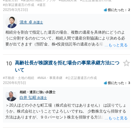
るのであれば、貴方から進捗状況等の説明を求める余地はあります。
#自筆証書遺言の作成
#遺言
他方で、その弁護士が兄の依頼を受けた弁護士である場合には、兄の
2025年3月23日
役にたった
2
代理人という立場になりますので、貴方や母親に対して当然に進捗状
況を報告する義務があるとは限りません。また、親族間で利害対立が
清水 卓
弁護士
ある可能性がある場合、守秘義務や本人意思確認の観点から、委任状
があるとしても直ちに内容を開示しないこともあり得ます。 公正証書
相続分を割合で指定した遺言の場合、複数の遺産を具体的にどうのよ
遺言が作成済みである場合でも、生前にその存在や内容を誰に開示す
うに分割するのかについて、相続人間で遺産分割協議により決める必
るかは、基本的には遺言者本人の意思による問題です。まずは、母親
要が出てきます（預貯金、株•投資信託等の遺産がある場合に、どの遺
本人から弁護士に対し、「娘に進捗状況及び公正証書遺言の作成有
産についても相続分の割合で分けるのか、預貯金はある相続人に、株•
無・内容について説明してよい」旨を明確に伝えてもらい、委任状の
投資信託は他の相続人にというような分け方をするのか等について
写しを添付して、期限を区切って書面で回答を求めることが考えられ
は、相続人間で遺産分割協議により決める必要があります）。
10
高齢社長が株譲渡を拒む場合の事業承継方法につ
ます。それでも回答がない場合には、母親本人の意思能力や真意、兄
いて
による不当な関与の有無も含めて、別の弁護士に資料（遺言書案、委
#不動産・土地の相続
#M&A・事業承継
#公正証書遺言の作成
任状、母親の発言内容、弁護士との連絡履歴、兄とのやり取り等）を
2026年6月5日
役にたった
3
示して相談した方がよいように思います。
相続・遺言に強い弁護士
白井 弘昭
弁護士
＞20人ほどの小さな町工場（株式会社ではありません） は誤りでしょ
うか。株式会社ということでよろしいですね。 少数株主なら排除する
方法はありますが、９０パーセント株主を排除する方法は現実的にあ
りません。 事業承継や株譲渡を進めるには、社員全員で本人を説得す
るか、家族を説得して承継させるかしかないでしょう。 また、出資者