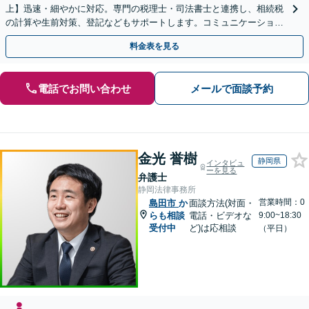
上】迅速・細やかに対応。専門の税理士・司法書士と連携し、相続税
の計算や生前対策、登記などもサポートします。コミュニケーション
を大事にし、より納得できる解決を目指します。
料金表を見る
電話でお問い合わせ
メールで面談予約
金光 誉樹
静岡県
インタビュ
ーを見る
弁護士
静岡法律事務所
営業時間：0
島田市
か
面談方法(対面・
らも相談
電話・ビデオな
9:00~18:30
受付中
ど)は応相談
（平日）