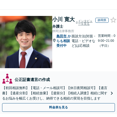
小川 寛大
静岡県
インタビュ
ーを見る
弁護士
静岡法律事務所
営業時間：0
島田市
か
面談方法(対面・
らも相談
電話・ビデオな
9:00~21:00
受付中
ど)は応相談
（平日）
公正証書遺言の作成
【初回相談無料】【電話・メール相談可】【休日夜間相談可】【遺言
書】【遺産分割】【相続放棄】【遺留分】【相続人調査】相続に関す
るお悩みを幅広くお受けし、納得できる相続の実現を目指します
料金表を見る