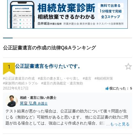
公正証書遺言の作成の法律Q&Aランキング
1
公正証書遺言を作りたいです。
#公正証書遺言の作成
#遺言の書き直し・やり直し
#遺言
#相続税対策
#家族間の相続トラブル
#遺言の真偽鑑定・遺言無効
2022年6月17日
役にたった
5
相続・遺言に強い弁護士
尾畠 弘典
弁護士
テスト結果が悪かった場合は、公正証書の効力について後々問題が生
じる（無効など）可能性があると思います。 他に公正証書の効力に問
題が出る場合としては、強迫により作成された場合、錯誤（勘違い）
の場合などがあります。 遺言の対象となる財産の多寡などにもよりま