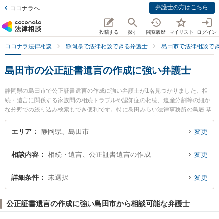
弁護士の方はこちら
ココナラへ
投稿する
探す
閲覧履歴
マイリスト
ログイン
ココナラ法律相談
静岡県で法律相談できる弁護士
島田市で法律相談で
島田市の公正証書遺言の作成に強い弁護士
静岡県の島田市で公正証書遺言の作成に強い弁護士が1名見つかりました。相
続・遺言に関係する家族間の相続トラブルや認知症の相続、遺産分割等の細か
な分野での絞り込み検索もでき便利です。特に島田みらい法律事務所の鳥居 恭
子弁護士のプロフィール情報や弁護士費用、強みなどが注目されています。
『島田市で土日や夜間に発生した公正証書遺言の作成のトラブルを今すぐに弁
エリア
静岡県、島田市
変更
護士に相談したい』『公正証書遺言の作成のトラブル解決の実績豊富な近くの
弁護士を検索したい』『初回相談無料で公正証書遺言の作成を法律相談できる
相談内容
相続・遺言、公正証書遺言の作成
変更
島田市内の弁護士に相談予約したい』などでお困りの相談者さんにおすすめで
す。
詳細条件
未選択
変更
公正証書遺言の作成に強い島田市から相談可能な弁護士