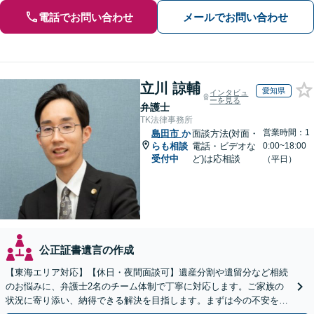
電話でお問い合わせ
メールでお問い合わせ
立川 諒輔
愛知県
インタビュ
ーを見る
弁護士
TK法律事務所
営業時間：1
島田市
か
面談方法(対面・
らも相談
電話・ビデオな
0:00~18:00
受付中
ど)は応相談
（平日）
公正証書遺言の作成
【東海エリア対応】【休日・夜間面談可】遺産分割や遺留分など相続
のお悩みに、弁護士2名のチーム体制で丁寧に対応します。ご家族の
状況に寄り添い、納得できる解決を目指します。まずは今の不安をお