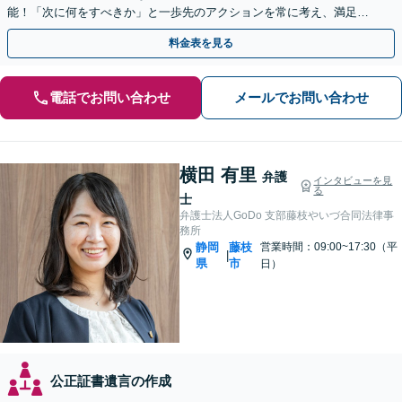
能！「次に何をすべきか」と一歩先のアクションを常に考え、満足度
の高い解決を目指します
料金表を見る
電話でお問い合わせ
メールでお問い合わせ
横田 有里
弁護
インタビューを見
る
士
弁護士法人GoDo 支部藤枝やいづ合同法律事
務所
静岡
藤枝
営業時間：09:00~17:30（平
|
県
市
日）
公正証書遺言の作成