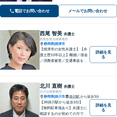
頼者さま目線のサポートを心がけま
す。地域密着型の法律事務所
電話でお問い合わせ
メールでお問い合わせ
西尾 智美
弁護士
西尾智美法律事務所
静岡県
焼津市
|
【焼津市の女性弁護士】【弁
詳細を見
護士歴10年以上】離婚／借金
る
／消費者被害／交通事故を中
心に、豊富な実績がございま
す。お一人おひとりに寄り添
い、解決策を見つけていきま
す。一人で悩まずご相談くだ
北川 直樹
弁護士
さい【駐車場あり】
北川法律事務所
静岡県
掛川市
掛川駅
から徒歩3分
|
【JR掛川駅から徒歩3分】
詳細を見
【無料駐車場あり】弁護士に
る
相談するのが初めての方でも