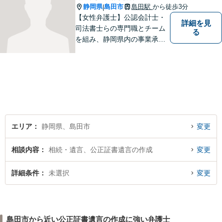
静岡県
島田市
島田駅
から徒歩3分
|
【女性弁護士】公認会計士・
詳細を見
司法書士らの専門職とチーム
る
を組み、静岡県内の事業承継
を手掛けております。相続・
遺言・債務整理・交通事故・
成年後見、その他、お気軽に
ご相談ください。あなたのお
悩みを全力でサポートさせて
頂きます。
エリア
静岡県、島田市
変更
相談内容
相続・遺言、公正証書遺言の作成
変更
詳細条件
未選択
変更
島田市から近い公正証書遺言の作成に強い弁護士