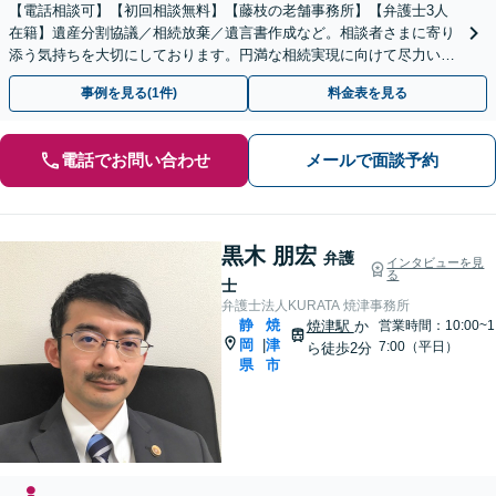
【電話相談可】【初回相談無料】【藤枝の老舗事務所】【弁護士3人
在籍】遺産分割協議／相続放棄／遺言書作成など。相談者さまに寄り
添う気持ちを大切にしております。円満な相続実現に向けて尽力いた
します【藤枝市】【夜間・休日応相談】
事例を見る(1件)
料金表を見る
電話でお問い合わせ
メールで面談予約
黒木 朋宏
弁護
インタビューを見
る
士
弁護士法人KURATA 焼津事務所
静
焼
焼津駅
か
営業時間：10:00~1
岡
津
|
7:00（平日）
ら徒歩2分
県
市