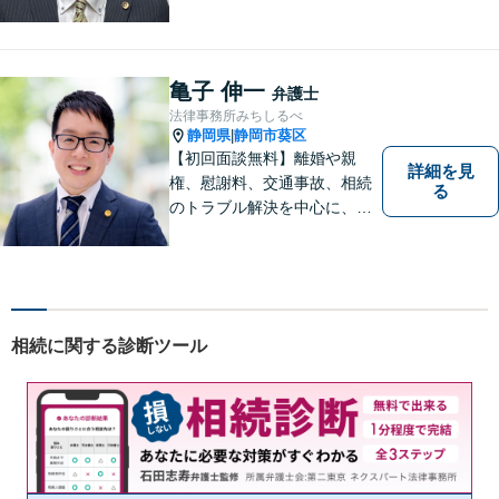
安心していただけるよう、丁
寧かつ迅速な対応を心がけて
います。 ご依頼いただいた際
には、可能な限り早く解決に
亀子 伸一
弁護士
至るよう迅速に対応いたしま
法律事務所みちしるべ
す。まずはお気軽にご相談く
静岡県
静岡市葵区
|
ださい。
【初回面談無料】離婚や親
詳細を見
権、慰謝料、交通事故、相続
る
のトラブル解決を中心に、一
人ひとりの「よりよい解決」
を一緒に考え、力を尽くす弁
護士です。遺言書などのご相
談も、お任せください。【静
岡市の弁護士】
相続に関する診断ツール