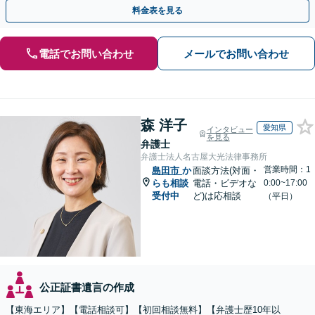
聞かせください【メール・WEB相談可】
料金表を見る
電話でお問い合わせ
メールでお問い合わせ
森 洋子
愛知県
インタビュー
を見る
弁護士
弁護士法人名古屋大光法律事務所
営業時間：1
島田市
か
面談方法(対面・
らも相談
電話・ビデオな
0:00~17:00
受付中
ど)は応相談
（平日）
公正証書遺言の作成
【東海エリア】【電話相談可】【初回相談無料】【弁護士歴10年以