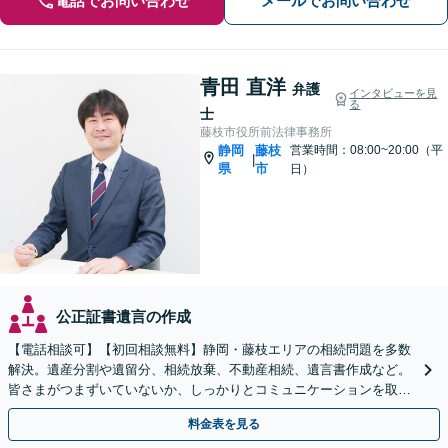
電話でお問い合わせ
メールでお問い合わせ
青田 直洋
弁護
インタビューを見
る
士
藤枝市役所前法律事務所
静岡
藤枝
営業時間：08:00~20:00（平
|
県
市
日）
公正証書遺言の作成
【電話相談可】【初回相談無料】静岡・藤枝エリアの相続問題を多数
解決。遺産分割や遺留分、相続放棄、不動産相続、遺言書作成など。
皆さまがつまずいていないか、しっかりとコミュニケーションを取り
ながらお話を進めます【休日・夜間相談可】
料金表を見る