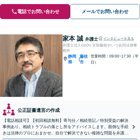
電話でお問い合わせ
メールでお問い合わせ
家本 誠
弁護士
インタビューを見る
弁護士法人GoDo 支部藤枝やいづ合同法律事
務所
静岡
藤枝
営業時間：09:00~17:30（平
|
県
市
日）
公正証書遺言の作成
【電話相談可】【初回相談無料】寄与分／相続登記／特別受益の解決
事例あり。相続トラブルの落とし所をアドバイスします。面倒な手続
きは法律のプロにおまかせ。自分で解決できない複雑な問題を弁護士
が解決します。