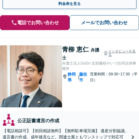
料金表を見る
電話でお問い合わせ
メールでお問い合わせ
青柳 恵仁
弁護
インタビューを見
る
士
弁護士法人GoDo 支部藤枝やいづ合同法律事
務所
静岡
藤枝
営業時間：09:30~17:30（平
|
県
市
日）
公正証書遺言の作成
【電話相談可】【初回相談無料】【無料駐車場完備】 遺産分割協議、
遺言書の作成、成年後見など。関連士業ともワンストップで対応可