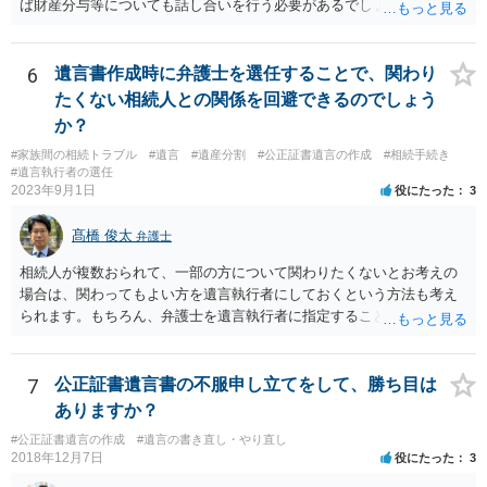
ば財産分与等についても話し合いを行う必要があるでしょう。 細かい
事情をお伺いする必要もあるかと思われますので、一度お近くの弁護
士事務所へご相談されると良いでしょう。
6
遺言書作成時に弁護士を選任することで、関わり
たくない相続人との関係を回避できるのでしょう
か？
#家族間の相続トラブル
#遺言
#遺産分割
#公正証書遺言の作成
#相続手続き
#遺言執行者の選任
2023年9月1日
役にたった
3
髙橋 俊太
弁護士
相続人が複数おられて、一部の方について関わりたくないとお考えの
場合は、関わってもよい方を遺言執行者にしておくという方法も考え
られます。もちろん、弁護士を遺言執行者に指定することもできます
が、（関わってもよい）相続人を遺言執行者に指定しておいて、その
方に再委任の権限を付与しておくという方法もあります。 一度、弁護
士に直接ご相談されることをお勧めいたします。
7
公正証書遺言書の不服申し立てをして、勝ち目は
ありますか？
#公正証書遺言の作成
#遺言の書き直し・やり直し
2018年12月7日
役にたった
3