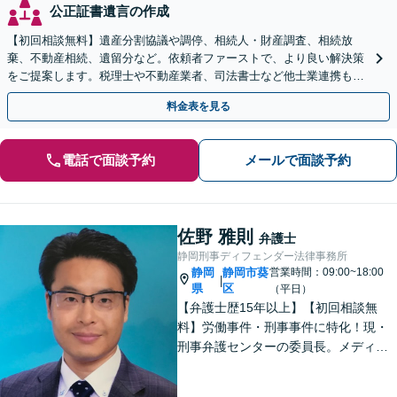
公正証書遺言の作成
【初回相談無料】遺産分割協議や調停、相続人・財産調査、相続放
棄、不動産相続、遺留分など。依頼者ファーストで、より良い解決策
をご提案します。税理士や不動産業者、司法書士など他士業連携もワ
ンストップで対応【焼津駅2分】
料金表を見る
電話で面談予約
メールで面談予約
佐野 雅則
弁護士
静岡刑事ディフェンダー法律事務所
静岡
静岡市葵
営業時間：09:00~18:00
|
県
区
（平日）
【弁護士歴15年以上】【初回相談無
料】労働事件・刑事事件に特化！現・
刑事弁護センターの委員長。メディア
掲載案件多数！豊富な経験を活かし早
期釈放を目指します【労働・雇用】依