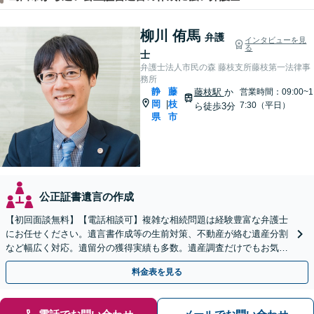
柳川 侑馬
弁護
インタビューを見
る
士
弁護士法人市民の森 藤枝支所藤枝第一法律事
務所
静
藤
藤枝駅
か
営業時間：09:00~1
岡
枝
|
7:30（平日）
ら徒歩3分
県
市
公正証書遺言の作成
【初回面談無料】【電話相談可】複雑な相続問題は経験豊富な弁護士
にお任せください。遺言書作成等の生前対策、不動産が絡む遺産分割
など幅広く対応。遺留分の獲得実績も多数。遺産調査だけでもお気軽
に【夜間・休日相談可】【藤枝駅1分】
料金表を見る