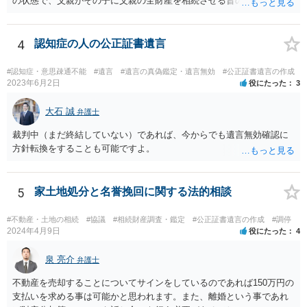
の状態で、父親がその子に父親の全財産を相続させる旨の公正証書遺
言を残した場合、一旦は子が父親の全財産を相続することになります
が、再婚相手の遺留分を侵害しているため、再婚相手から相続人
（子）に対して遺留分侵害額請求権が行使される可能性があります。
4
認知症の人の公正証書遺言
お悩みのようであれば、問題の当事者であるお父様本人がお住まい
の地域等の弁護士に直接相談してみるのが望ましいように思います。
#認知症・意思疎通不能
#遺言
#遺言の真偽鑑定・遺言無効
#公正証書遺言の作成
【参考】民法 （遺留分侵害額の請求） 第千四十六条 遺留分権利者及
2023年6月2日
役にたった
3
びその承継人は、受遺者（特定財産承継遺言により財産を承継し又は
相続分の指定を受けた相続人を含む。以下この章において同じ。）又
大石 誠
弁護士
は受贈者に対し、遺留分侵害額に相当する金銭の支払を請求すること
裁判中（まだ終結していない）であれば、今からでも遺言無効確認に
ができる。
方針転換をすることも可能ですよ。
5
家土地処分と名誉挽回に関する法的相談
#不動産・土地の相続
#協議
#相続財産調査・鑑定
#公正証書遺言の作成
#調停
2024年4月9日
役にたった
4
泉 亮介
弁護士
不動産を売却することについてサインをしているのであれば150万円の
支払いを求める事は可能かと思われます。また、離婚という事であれ