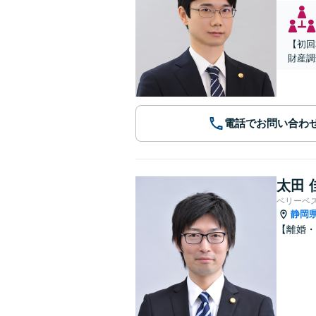
【初回
財産調
電話でお問い合わ
太田 
ベリーベ
静岡
【離婚