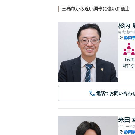
三島市から近い調停に強い弁護士
杉内 
杉内法律
静岡
【夜間
雑にな
電話でお問い合わ
米田 
ベリーベ
静岡