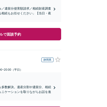
み／遺留分侵害額請求／相続財産調査
る相続もお任せください」【当日・夜
ルで面談予約
静岡県
0~20:00（平日）
を多数解決。遺産分割や遺留分、相続
ュニケーションを取りながらお話を進