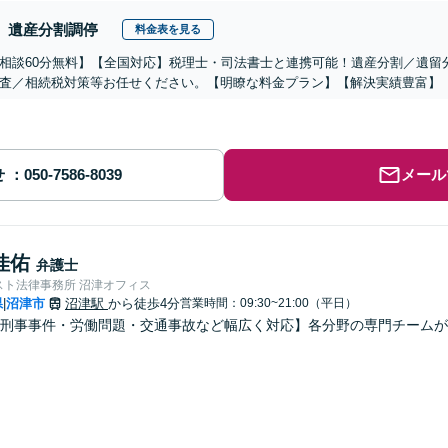
遺産分割調停
料金表を見る
相談60分無料】【全国対応】税理士・司法書士と連携可能！遺産分割／遺留
査／相続税対策等お任せください。【明瞭な料金プラン】【解決実績豊富】
せ
メール
佳佑
弁護士
スト法律事務所 沼津オフィス
県
沼津市
沼津駅
から徒歩4分
営業時間：09:30~21:00（平日）
|
・刑事事件・労働問題・交通事故など幅広く対応】各分野の専門チーム