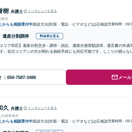
誉樹
弁護士
インタビューを見る
事務所
市
からも相談受付中
面談方法(対面・電話・ビデオなど)は応相談
営業時間：09:0
遺産分割調停
料金表を見る
エリア対応】遺産分割交渉・調停・訴訟、遺留分侵害額請求、遺言書の作成
す。在日コリアンの方が関わる相続手続にも対応可能です。しこりの残らな
せ
メール
和久
弁護士
インタビューを見る
ち法律事務所
市
からも相談受付中
面談方法(対面・電話・ビデオなど)は応相談
営業時間：09:3