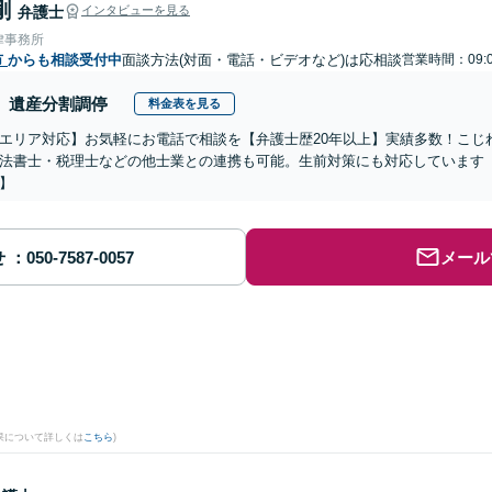
剛
弁護士
インタビューを見る
律事務所
市
からも相談受付中
面談方法(対面・電話・ビデオなど)は応相談
営業時間：09:0
遺産分割調停
料金表を見る
エリア対応】お気軽にお電話で相談を【弁護士歴20年以上】実績多数！こじ
法書士・税理士などの他士業との連携も可能。生前対策にも対応しています
】
せ
メール
果について詳しくは
こちら
)