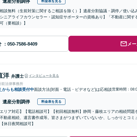
遺産分割調停
料金表を見る
相談無料（生前対策に関するご相談を除く）】遺産分割協議・調停／使い込
シニアライフカウンセラー・認知症サポーターの資格あり】「不動産に関す
可（要相談）】
せ
メー
直洋
弁護士
インタビューを見る
所前法律事務所
市
からも相談受付中
面談方法(対面・電話・ビデオなど)は応相談
営業時間：08:0
遺産分割調停
料金表を見る
エリア対応】【電話相談可】【初回相談無料】静岡・藤枝エリアの相続問題
不動産相続、遺言書作成等。皆さまがつまずいていないか、しっかりとコミ
【休日夜間相談可】