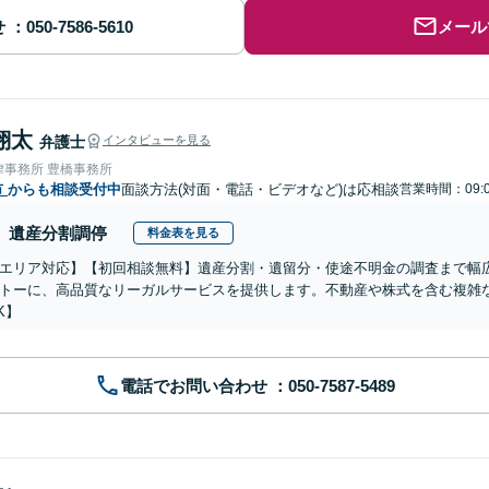
せ
メール
翔太
弁護士
インタビューを見る
律事務所 豊橋事務所
市
からも相談受付中
面談方法(対面・電話・ビデオなど)は応相談
営業時間：09:0
遺産分割調停
料金表を見る
エリア対応】【初回相談無料】遺産分割・遺留分・使途不明金の調査まで幅広
トーに、高品質なリーガルサービスを提供します。不動産や株式を含む複雑
K】
電話でお問い合わせ