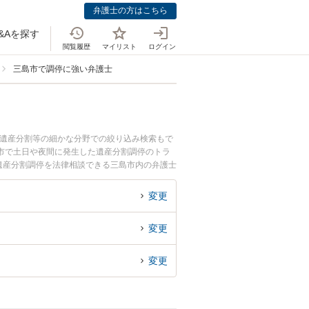
弁護士の方はこちら
&Aを探す
閲覧履歴
マイリスト
ログイン
三島市で調停に強い弁護士
、遺産分割等の細かな分野での絞り込み検索もで
市で土日や夜間に発生した遺産分割調停のトラ
遺産分割調停を法律相談できる三島市内の弁護士
変更
変更
変更