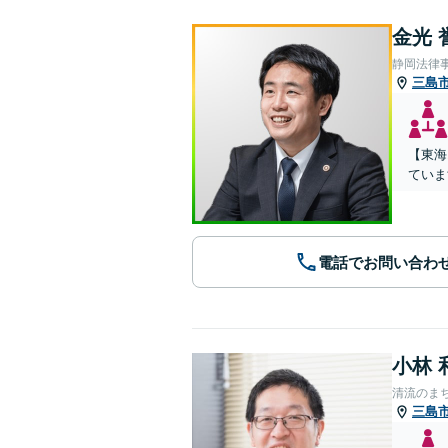
金光 
静岡法律
三島
【東海
ていま
電話でお問い合わ
小林 
清流のま
三島