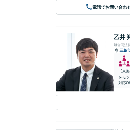
電話でお問い合わ
乙井 
旭合同法
三島
【東海
をモッ
対応O