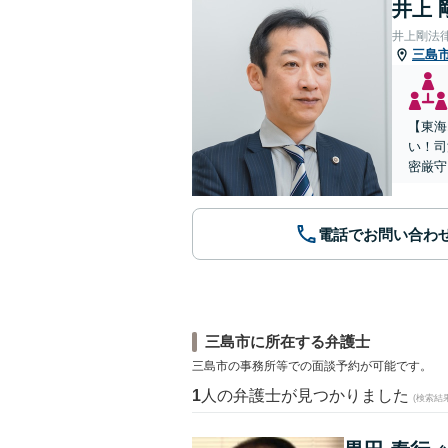
井上 
井上剛法
三島
【東海
い！司
密厳守
電話でお問い合わ
三島市に所在する弁護士
三島市の事務所等での面談予約が可能です。
1
人の弁護士が見つかりました
(検索結