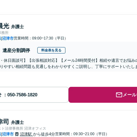
晨光
弁護士
事務所
県
沼津市
営業時間：09:00~17:30（平日）
|
遺産分割調停
料金表を見る
・休日面談可】【出張相談対応】【メール24時間受付】相続や遺言でお悩み
りやすい相続問題も見通しをわかりやすくご説明し、丁寧にサポートいたし
せ
メール
幸司
弁護士
スト法律事務所 沼津オフィス
県
沼津市
沼津駅
から徒歩4分
営業時間：09:30~21:00（平日）
|