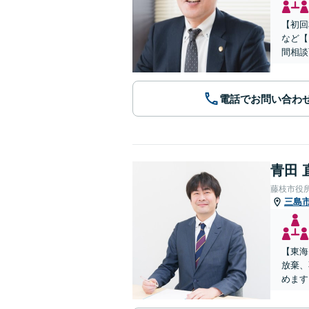
【初回
など【
間相談
電話でお問い合わ
青田 
藤枝市役
三島
【東海
放棄、
めます