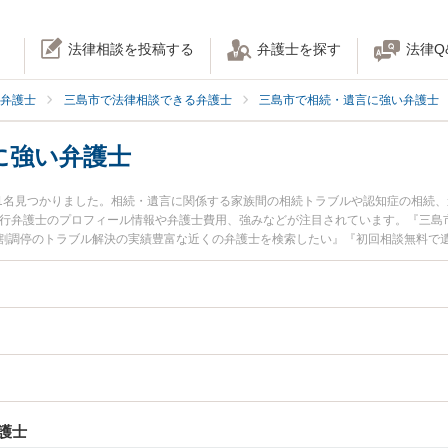
法律相談を投稿する
弁護士を探す
法律Q
弁護士
三島市で法律相談できる弁護士
三島市で相続・遺言に強い弁護士
に強い弁護士
1名見つかりました。相続・遺言に関係する家族間の相続トラブルや認知症の相続
泰行弁護士のプロフィール情報や弁護士費用、強みなどが注目されています。『三島
割調停のトラブル解決の実績豊富な近くの弁護士を検索したい』『初回相談無料で
におすすめです。
護士