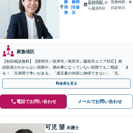
静
静岡
新静岡駅
か
営業時間：本
岡
市葵
|
日定休日
ら徒歩5分
県
区
家族信託
【初回相談無料】【静岡市／焼津市／島田市／藤枝市エリア対応】相
続財産がわからない段階や、揉め事になっていない段階でもご相談
を！「兄弟間で争いがある」「遺言書の内容に納得できない」「兄弟
による使い込みがあるのではないか」など幅広いお悩みに対応
料金表を見る
電話でお問い合わせ
メールでお問い合わせ
可児 望
弁護士