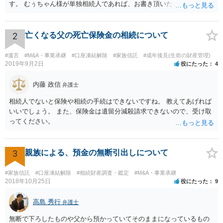
す。 むぅちゃん様が単独相続人であれば、お書き頂いたような方法で
ご主人に書面を書いてもらうことで対応は可能かと思います。 他にも
相続人おられるということであれば、他の相続人との協議が必要とな
るところです。 また、当該点とは別にご主人から貸付ではなく贈与で
2
亡くなる父の死亡保険金の相続について
あると主張される可能性がございます。 その場合には、貸付であるこ
とを伺わせる事情をどれだけ積み重ねることが出来るか、というとこ
#遺言
#M&A・事業承継
#口座凍結解除
#家族信託
#成年後見(生前の財産管理)
ろとなります。 返済の事実や、返済を約束するメール等です。 金額の
2019年9月2日
役にたった
4
大きさや状況を考えると、一つ一つの問題を解決し、万が一に備えて
おく方が宜しいかと思います。 緊急という訳ではないかと思います
内藤 政信
弁護士
が、事前準備が早い方が有効な手段が増える傾向にありますので、早
相続人でないと保険や相続の手続はできないですね。 教えてあげれば
目に弁護士を入れられることを御検討頂くと良いかと思います。
いいでしょう。 また、保険金は遺留分減殺請求できないので、受け取
ってください。
3
親族による、預金の無断引出しについて
#家族信託
#口座凍結解除
#相続財産調査・鑑定
#M&A・事業承継
2018年10月25日
役にたった
9
高島 秀行
弁護士
無断で下ろしたものや父から預かっていてそのままになっているもの