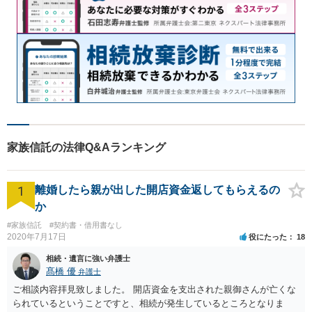
家族信託の法律Q&Aランキング
1
離婚したら親が出した開店資金返してもらえるの
か
#家族信託
#契約書・借用書なし
2020年7月17日
役にたった
18
相続・遺言に強い弁護士
髙橋 優
弁護士
ご相談内容拝見致しました。 開店資金を支出された親御さんが亡くな
られているということですと、相続が発生しているところとなりま