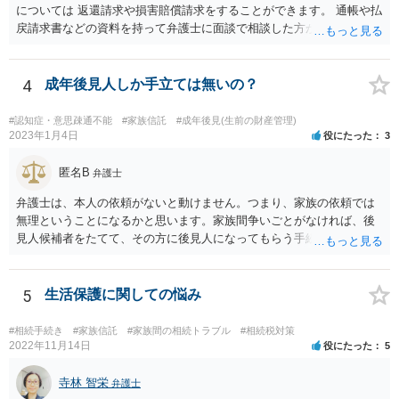
については 返還請求や損害賠償請求をすることができます。 通帳や払
戻請求書などの資料を持って弁護士に面談で相談した方がよいと思い
ます。
4
成年後見人しか手立ては無いの？
#認知症・意思疎通不能
#家族信託
#成年後見(生前の財産管理)
2023年1月4日
役にたった
3
匿名B
弁護士
弁護士は、本人の依頼がないと動けません。つまり、家族の依頼では
無理ということになるかと思います。家族間争いごとがなければ、後
見人候補者をたてて、その方に後見人になってもらう手続をすすめた
ほうが、今後もいろいろやりやすくなると思います。
5
生活保護に関しての悩み
#相続手続き
#家族信託
#家族間の相続トラブル
#相続税対策
2022年11月14日
役にたった
5
寺林 智栄
弁護士