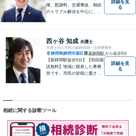
詳細を見
権、慰謝料、交通事故、相続
る
のトラブル解決を中心に、一
人ひとりの「よりよい解決」
を一緒に考え、力を尽くす弁
護士です。遺言書などのご相
談も、お任せください。【静
西ヶ谷 知成
弁護士
岡市の弁護士】
弁護士法人市民の森静岡第一法律事務所
静岡県
静岡市葵区
新静岡駅
から徒歩5分
|
【新静岡駅徒歩5分】【初回面
詳細を見
談無料】地域に根差した事務
る
所です。市民の皆様に愛され
る事務所を目指しています。
【法テラス利用可能】【当日
／夜間／休日対応可能】お気
軽にご連絡ください。
相続に関する診断ツール