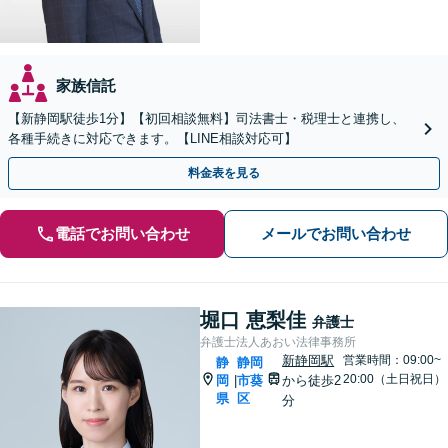
家族信託
【新静岡駅徒歩1分】【初回相談無料】司法書士・税理士と連携し、
各種手続きに対応できます。【LINE相談対応可】
料金表を見る
電話でお問い合わせ
メールでお問い合わせ
堀口 恵梨佳
弁護士
弁護士法人あおい法律事務所
新静岡駅
営業時間：09:00~
静
静岡
20:00（土日祝日）
岡
市葵
から徒歩2
|
県
区
分