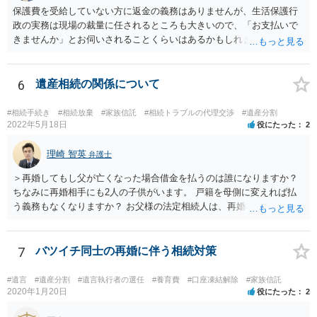
保護費を受給していない方に返金の義務はありませんが、生活保護行
政の実務は現場の裁量に任されるところも大きいので、「お支払いで
きませんか」とお伺いされることくらいはあるかもしれません。 通報
するかどうかは、あなたとお父さんの妹さんとの関係などを総合的に
考えてご判断いただくのが良いと思います。
6
遺産相続の関係について
#相続手続き
#相続放棄
#家族信託
#相続トラブルの代理交渉
#遺産分割
2022年5月18日
役にたった
2
理崎 智英
弁護士
＞再婚してもし父が亡くなった場合借金を払うのは誰になりますか？
ちなみに再婚相手にも2人の子供がいます。 戸籍を母側に変えれば払
う義務もなくなりますか？ お父様の法定相続人は、再婚相手とご相談
者様なので、お父様の借金はご相談者様も相続することになります。
戸籍がどこにあるのかは関係ありません。 ただし、お父様が亡くなっ
たことを知ってから３か月以内に家庭裁判所にて「相続放棄」の手続
7
バツイチ同士の再婚に伴う相続対策
をすれば、ご相談者様はお父様の借金は相続しません。
#遺言
#遺産分割
#遺言執行者の選任
#養育費
#口座凍結解除
#家族信託
2020年1月20日
役にたった
2