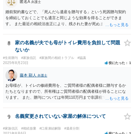
匿名A
弁護士
婚前契約書などで、「死んだら遺産を贈与する」という死因贈与契約
を締結しておくことでも遺言と同じような効果を得ることができま
す。 また最近の相続法改正により、残された妻が死ぬまで家に住み続
けられる権利として「配偶者居住権」という制度が設けられましたの
で、その制度を活用する方法も考えられます。 もし契約書の作成まで
視野に入れておられる場合は、お近くの弁護士、できれば相続に強い
8
家の名義が夫でも母がトイレ費用を負担して問題
弁護士にご相談なさるとよいでしょう。
ないか
#生前贈与
#家族信託
#家族間の相続トラブル
#協議
2025年8月23日
役にたった
1
藤本 顯人
弁護士
お母様が、トイレの修繕費用を、ご質問者様の配偶者様に贈与するか
たちとなりますので、所有権はご質問者様の配偶者様が得ることにな
ります。 また、贈与については年間110万円まで非課税であり、トイ
レの修繕費であればこの枠内に収まると思います。
9
名義変更されていない家屋の解体について
#家族信託
#相続放棄
#口座凍結解除
#遺産分割
2021年8月6日
役にたった
1