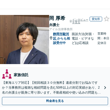
岡 厚希
愛知県
インタビュー
を見る
弁護士
アイル法律事務所
営業時
静岡市駿河
面談方法(対面・
区
からも相
電話・ビデオな
間：本日
談受付中
ど)は応相談
定休日
家族信託
【東海エリア対応】【初回相談３０分無料】遺産分割でお悩みです
か？当事務所は複雑な相続問題を含む50件以上の対応実績があり、2
名の弁護士が親身に寄り添います。不動産相続や使い込みの問題も分
かりやすく解説。WEB相談可能。LINE予約受付中
料金表を見る