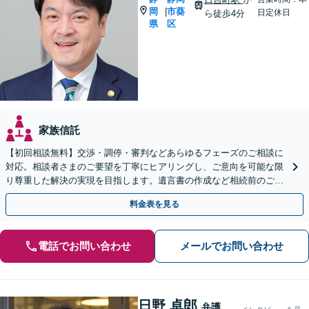
岡
市葵
|
日定休日
ら徒歩4分
県
区
家族信託
【初回相談無料】交渉・調停・審判などあらゆるフェーズのご相談に
対応。相談者さまのご要望を丁寧にヒアリングし、ご意向を可能な限
り尊重した解決の実現を目指します。遺言書の作成など相続前のご相
談もお任せください【完全個室で対応】
料金表を見る
電話でお問い合わせ
メールでお問い合わせ
日野 卓郎
弁護