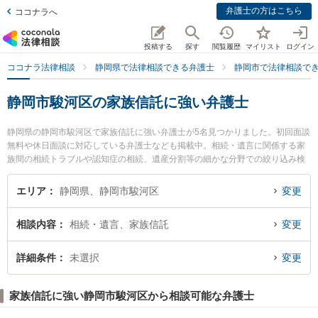
弁護士の方はこちら
ココナラへ
投稿する
探す
閲覧履歴
マイリスト
ログイン
ココナラ法律相談
静岡県で法律相談できる弁護士
静岡市で法律相談で
静岡市駿河区の家族信託に強い弁護士
静岡県の静岡市駿河区で家族信託に強い弁護士が5名見つかりました。初回面談
無料や休日面談に対応している弁護士なども掲載中。相続・遺言に関係する家
族間の相続トラブルや認知症の相続、遺産分割等の細かな分野での絞り込み検
索もでき便利です。特に林総合法律事務所の林 克樹弁護士や増田靖法律事務所
の増田 靖弁護士、静岡富士法律事務所の松原 華子弁護士のプロフィール情報や
エリア
静岡県、静岡市駿河区
変更
弁護士費用、強みなどが注目されています。『静岡市駿河区で土日や夜間に発
生した家族信託のトラブルを今すぐに弁護士に相談したい』『家族信託のトラ
相談内容
相続・遺言、家族信託
変更
ブル解決の実績豊富な近くの弁護士を検索したい』『初回相談無料で家族信託
を法律相談できる静岡市駿河区内の弁護士に相談予約したい』などでお困りの
相談者さんにおすすめです。
詳細条件
未選択
変更
家族信託に強い静岡市駿河区から相談可能な弁護士