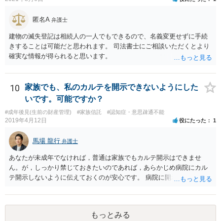
匿名A
弁護士
建物の滅失登記は相続人の一人でもできるので、名義変更せずに手続
きすることは可能だと思われます。 司法書士にご相談いただくとより
確実な情報が得られると思います。
10
家族でも、私のカルテを開示できないようにした
いです。可能ですか？
#成年後見(生前の財産管理)
#家族信託
#認知症・意思疎通不能
2019年4月12日
役にたった
1
馬場 龍行
弁護士
あなたが未成年でなければ，普通は家族でもカルテ開示はできませ
ん。が，しっかり禁じておきたいのであれば，あらかじめ病院にカル
テ開示しないように伝えておくのが安心です。 病院に開示しないよう
に伝える書面を作ることはできますが，それがなくても開示はされる
可能性は低いのでコストパフォーマンスとしてはどうかなという感じ
がします。
もっとみる