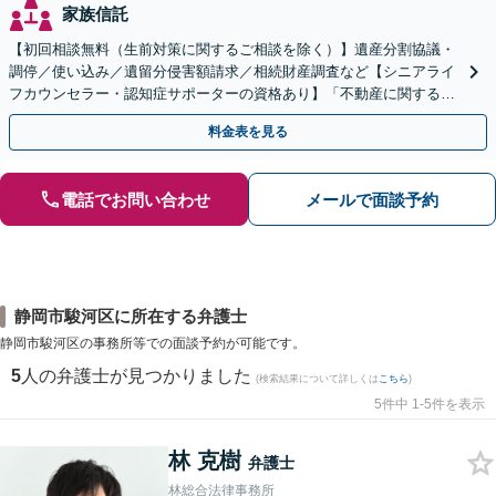
家族信託
【初回相談無料（生前対策に関するご相談を除く）】遺産分割協議・
調停／使い込み／遺留分侵害額請求／相続財産調査など【シニアライ
フカウンセラー・認知症サポーターの資格あり】「不動産に関する相
続もお任せください」【当日・夜間相談可（要相談）】
料金表を見る
電話でお問い合わせ
メールで面談予約
静岡市駿河区に所在する弁護士
静岡市駿河区の事務所等での面談予約が可能です。
5
人の弁護士が見つかりました
(検索結果について詳しくは
こちら
)
5件中 1-5件を表示
林 克樹
弁護士
林総合法律事務所