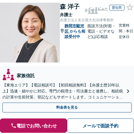
森 洋子
愛知県
インタビュー
を見る
弁護士
弁護士法人名古屋大光法律事務所
営業時
静岡市駿河
面談方法(対面・
区
からも相
電話・ビデオな
間：本日
談受付中
ど)は応相談
定休日
家族信託
【東海エリア】【電話相談可】【初回相談無料】【弁護士歴10年以
上】迅速・細やかに対応。専門の税理士・司法書士と連携し、相続税
の計算や生前対策、登記などもサポートします。コミュニケーション
を大事にし、より納得できる解決を目指します。
料金表を見る
電話でお問い合わせ
メールで面談予約