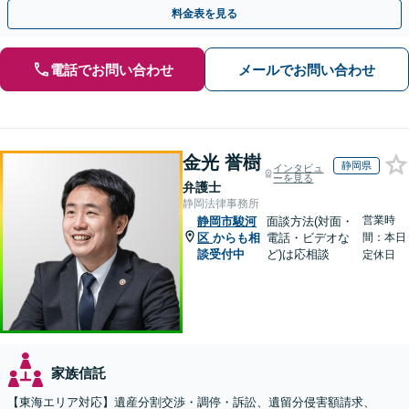
満な解決へ導きます。【東海エリア・神奈川県対応】
料金表を見る
電話でお問い合わせ
メールでお問い合わせ
金光 誉樹
静岡県
インタビュ
ーを見る
弁護士
静岡法律事務所
営業時
静岡市駿河
面談方法(対面・
区
からも相
電話・ビデオな
間：本日
談受付中
ど)は応相談
定休日
家族信託
【東海エリア対応】遺産分割交渉・調停・訴訟、遺留分侵害額請求、