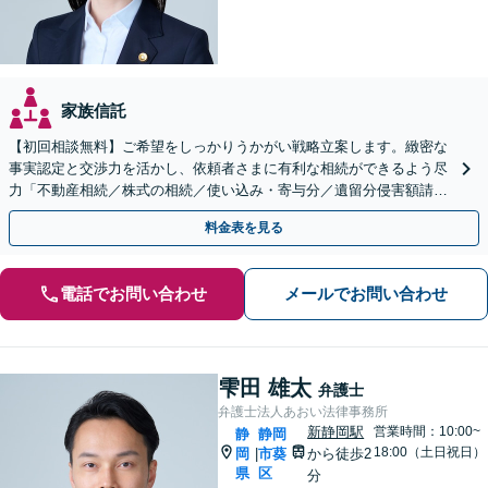
家族信託
【初回相談無料】ご希望をしっかりうかがい戦略立案します。緻密な
事実認定と交渉力を活かし、依頼者さまに有利な相続ができるよう尽
力「不動産相続／株式の相続／使い込み・寄与分／遺留分侵害額請求
／相続放棄／生前贈与／事業承継」【休日・夜間相談可】
料金表を見る
電話でお問い合わせ
メールでお問い合わせ
雫田 雄太
弁護士
弁護士法人あおい法律事務所
新静岡駅
営業時間：10:00~
静
静岡
18:00（土日祝日）
岡
市葵
から徒歩2
|
県
区
分