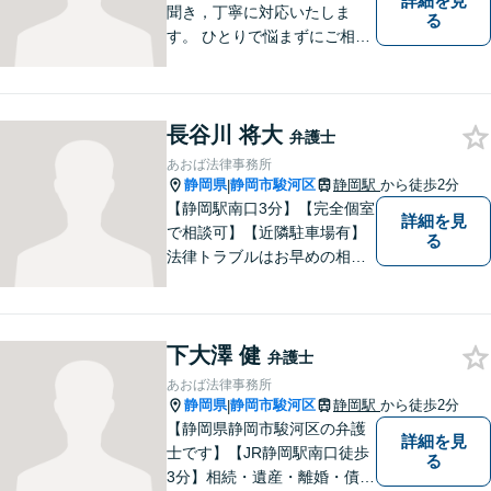
詳細を見
聞き，丁寧に対応いたしま
る
す。 ひとりで悩まずにご相談
ください。
長谷川 将大
弁護士
あおば法律事務所
静岡県
静岡市駿河区
静岡駅
から徒歩2分
|
【静岡駅南口3分】【完全個室
詳細を見
で相談可】【近隣駐車場有】
る
法律トラブルはお早めの相談
が納得のいく解決への第一歩
です。ご相談にお越しくださ
った方々が、お話しやすい環
下大澤 健
境を整えておりますのでぜひ
弁護士
お気軽にご相談ください。
あおば法律事務所
静岡県
静岡市駿河区
静岡駅
から徒歩2分
|
【静岡県静岡市駿河区の弁護
詳細を見
士です】【JR静岡駅南口徒歩
る
3分】相続・遺産・離婚・債務