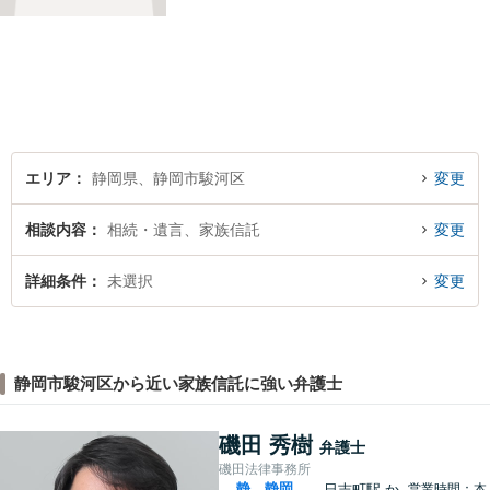
整理・交通事故・不動産取引
などの個人に関わる問題や契
約・商取引・債権回収・事業
整理など企業に関わる問題を
幅広く取り扱っております。
どうぞお気軽にご相談くださ
い。
エリア
静岡県、静岡市駿河区
変更
相談内容
相続・遺言、家族信託
変更
詳細条件
未選択
変更
静岡市駿河区から近い家族信託に強い弁護士
磯田 秀樹
弁護士
磯田法律事務所
静
静岡
日吉町駅
か
営業時間：本