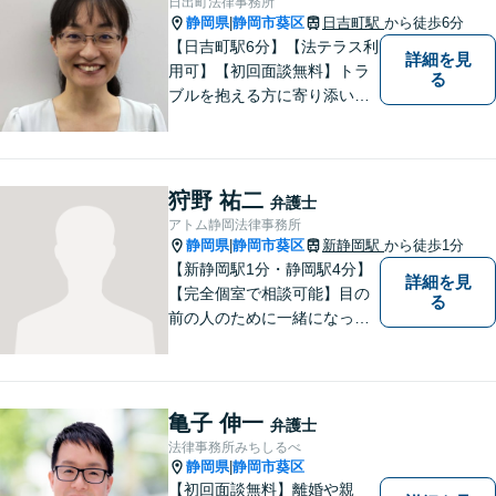
日出町法律事務所
静岡県
静岡市葵区
日吉町駅
から徒歩6分
|
【日吉町駅6分】【法テラス利
詳細を見
用可】【初回面談無料】トラ
る
ブルを抱える方に寄り添い、
その方に合った法的サービス
を提供します。お気軽にご相
談ください。
狩野 祐二
弁護士
アトム静岡法律事務所
静岡県
静岡市葵区
新静岡駅
から徒歩1分
|
【新静岡駅1分・静岡駅4分】
詳細を見
【完全個室で相談可能】目の
る
前の人のために一緒になって
考え、本気で活動することを
やりがいに日々の弁護士業務
に励んでいます。 依頼者様と
のコミュニケーションを尊重
亀子 伸一
弁護士
し、常に最善を尽くすことを
法律事務所みちしるべ
お約束します。 ぜひご相談く
静岡県
静岡市葵区
|
ださい。
【初回面談無料】離婚や親