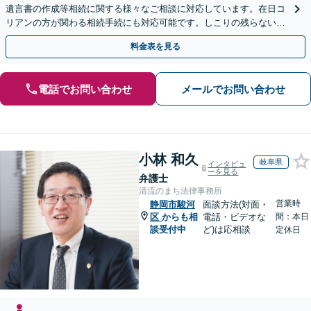
遺言書の作成等相続に関する様々なご相談に対応しています。在日コ
リアンの方が関わる相続手続にも対応可能です。しこりの残らない解
決を特に意識しています。
料金表を見る
電話でお問い合わせ
メールでお問い合わせ
小林 和久
岐阜県
インタビュ
ーを見る
弁護士
清流のまち法律事務所
営業時
静岡市駿河
面談方法(対面・
区
からも相
電話・ビデオな
間：本日
談受付中
ど)は応相談
定休日