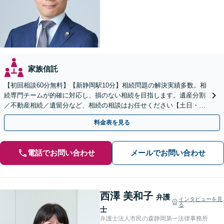
家族信託
【初回相談60分無料】【新静岡駅10分】相続問題の解決実績多数。相
続専門チームが的確に対応し、損のない相続を目指します。遺産分割
／不動産相続／遺留分など、相続の相談はお任せください【土日・夜
間相談可】登記・税の申告などアフターフォローも対応
料金表を見る
電話でお問い合わせ
メールでお問い合わせ
西澤 美和子
弁護
インタビューを見
る
士
弁護士法人市民の森静岡第一法律事務所