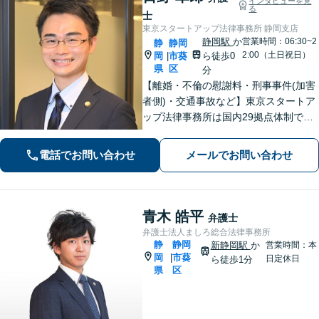
インタビューを見
る
士
東京スタートアップ法律事務所 静岡支店
静岡駅
か
営業時間：06:30~2
静
静岡
2:00（土日祝日）
岡
市葵
ら徒歩0
|
県
区
分
【離婚・不倫の慰謝料・刑事事件(加害
者側)・交通事故など】東京スタートア
ップ法律事務所は国内29拠点体制で全
国対応！【ご自宅からの電話相談にも
対応(法律相談は完全予約制)】各分野で
電話でお問い合わせ
メールでお問い合わせ
専門性の高い弁護士が寄り添い解決を
サポートします。
青木 皓平
弁護士
弁護士法人ましろ総合法律事務所
静
静岡
新静岡駅
か
営業時間：本
岡
市葵
|
日定休日
ら徒歩1分
県
区