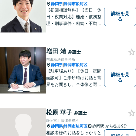
静岡県
静岡市駿河区
|
【初回相談無料】【当日・休
詳細を見
日・夜間対応】離婚・債務整
る
理・刑事事件・相続・不動産
問題・交通事故等、多数の解
決実績あり。お悩みに真摯に
向き合うことを心がけていま
す。法人・個人事業主の事業
増田 靖
弁護士
再建・債務整理の問題解決に
増田靖法律事務所
自信があります。
静岡県
静岡市駿河区
|
【駐車場あり】【休日・夜間
詳細を見
面談可】ご来所時はお話と背
る
景をお聞きし、全体像と選択
肢が見えた上で、ご本人が納
得いくようお伝えするよう努
めています。お気軽にご相談
ください。
松原 華子
弁護士
静岡富士法律事務所
静岡県
静岡市駿河区
静岡駅
から徒歩9分
|
相談者様のお話をしっかりと