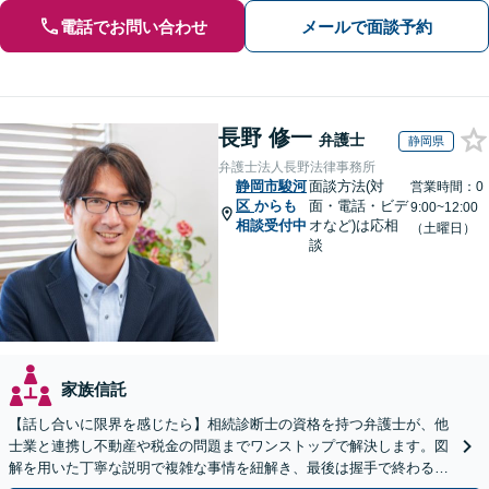
電話でお問い合わせ
メールで面談予約
長野 修一
弁護士
静岡県
弁護士法人長野法律事務所
静岡市駿河
面談方法(対
営業時間：0
区
からも
面・電話・ビデ
9:00~12:00
相談受付中
オなど)は応相
（土曜日）
談
家族信託
【話し合いに限界を感じたら】相続診断士の資格を持つ弁護士が、他
士業と連携し不動産や税金の問題までワンストップで解決します。図
解を用いた丁寧な説明で複雑な事情を紐解き、最後は握手で終わる円