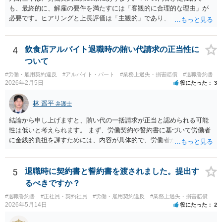
も、最終的に、解雇の要件を満たすには「客観的に合理的な理由」が
必要です。ヒアリングと上長評価は「主観的」であり、「客観的に合
理的」とは言い難いため、解雇の要件を満たす証拠として会社側に有
利に使うのは難しいです。ですから、これを達成しなければ退職す
る、賃金減額を受け入れる、などの条件が自動的に発動されるもので
4
飲食店アルバイト退職時の賄い代請求の正当性に
ない限り、PIPの定性評価が即解雇につながる可能性は高くなく、今回
ついて
のPIP自体をさほど恐れる必要はないと思います。 外資系企業は、PIP
#労働・雇用契約違反
#アルバイト・パート
#業務上過失・損害賠償
#退職誓約書
をやれば退職させられると考えているケースが多いですが、PIPをやっ
2026年2月5日
役にたった
3
ても、やらなくても、結局は労働契約法第16条の要件を満たさない限
り解雇はできないので、PIPは説得材料に用いられるにすぎず、結局は
林 遥平
弁護士
パッケージの額と労働者の退職意思で決まるのです。IBM事件、ブル
ームバーグ事件など、有名な外資系企業での解雇事件の裁判例で、PIP
結論から申し上げますと、賄い代の一括請求が正当と認められる可能
後の解雇が無効とされた例は珍しくありません。 他方、期限までにパ
性は低いと考えられます。 まず、労働契約や誓約書に基づいて労働者
ッケージを受け入れないと内容がダウンするというのは、会社側が一
に金銭的負担を課すためには、内容が具体的で、労働者が事前に十分
般的に使うロジックです。そうしないと労働者側がいつまでも受諾を
理解・同意していることが必要です。 しかし、ご相談の内容を見る限
延期しかねないからです。しかし、会社側はパッケージの金額を下げ
り、賄い1回あたりの金額が事前に明示されておらず、「現物支給品」
れば労働者が退職を拒む方向に働き、雇用継続しなければいけなくな
の具体的内容や返還方法について説明がなく、給与明細にも賄い代や
5
退職時に契約書と誓約書を渡されました。提出す
るので、ダウンするというロジックを本音ではなく駆け引きで使用し
現物支給としての記載がないといった点があり、どのような義務が生
るべきですか？
ている可能性が高いです。４か月というのは、一般的な初回提示とし
じるのかが不明確です。このような条項を根拠に、退職時にまとめて
ては低すぎず、高すぎずという水準ですので、本音ではこれで最終決
#退職誓約書
#正社員・契約社員
#労働・雇用契約違反
#業務上過失・損害賠償
賄い代を請求することは、契約として有効とは言い難いと思います。
2026年5月14日
役にたった
2
着したいと考えている可能性が高いと思います。 ではどうすればいい
また、賄いが日常的に提供されていた場合、それは福利厚生の一環や
かというと、過去のパフォーマンスに関連する資料を労働事件に通じ
労務提供に付随する便宜と評価されるように思います。