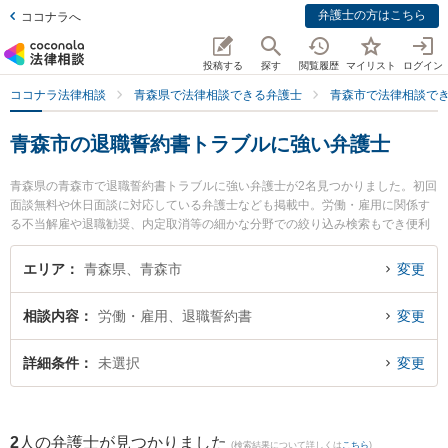
弁護士の方はこちら
ココナラへ
投稿する
探す
閲覧履歴
マイリスト
ログイン
ココナラ法律相談
青森県で法律相談できる弁護士
青森市で法律相談で
青森市の退職誓約書トラブルに強い弁護士
青森県の青森市で退職誓約書トラブルに強い弁護士が2名見つかりました。初回
面談無料や休日面談に対応している弁護士なども掲載中。労働・雇用に関係す
る不当解雇や退職勧奨、内定取消等の細かな分野での絞り込み検索もでき便利
です。特に雪のまち法律事務所の三上 大介弁護士や青い森法律事務所の小澤 博
之弁護士のプロフィール情報や弁護士費用、強みなどが注目されています。
エリア
青森県、青森市
変更
『青森市で土日や夜間に発生した退職誓約書トラブルのトラブルを今すぐに弁
護士に相談したい』『退職誓約書トラブルのトラブル解決の実績豊富な近くの
相談内容
労働・雇用、退職誓約書
変更
弁護士を検索したい』『初回相談無料で退職誓約書トラブルを法律相談できる
青森市内の弁護士に相談予約したい』などでお困りの相談者さんにおすすめで
す。
詳細条件
未選択
変更
2
人の弁護士が見つかりました
(検索結果について詳しくは
こちら
)