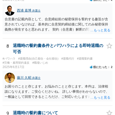
西浦 嘉博
弁護士
合意書の記載内容として、合意締結前の秘密保持を誓約する趣旨が含
意されていなければ、基本的に合意契約締結後に関してのみ秘密保持
義務が発生すると思われます。 契約（合意書）解釈の問題ですので、
内容を精査されてみてください。 より詳細についてお聞きになりたい
場合、最寄りの法律事務所で相談されることを検討ください。
8
退職時の誓約書条件とパワハラによる即時退職の
可否
#パワハラ
#退職理由(自己都合・会社都合)
#退職代行
#退職誓約書
#労働・雇用契約違反
#職場いじめ
2025年6月17日
役にたった
2
藤川 久昭
弁護士
お困りのことと存じます。お悩みのことと存じます。本件は、法律相
談になりえます。ご安心くださいね。 詳しい事情がわからないので、
一般論として回答できるところだけ、ご対応いたしますね。 １ 期間
雇用でなければ、退職は自由です。場合によっては、即時退職も可能
です（もめますので避けたいところですが）。 ２ 期間雇用の場合は
「やむをえない事由」が必要です。なければ損害賠償の対象となりえ
9
退職時の誓約書について