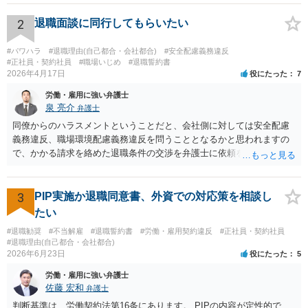
している弁護士であればなお安心です。
2
退職面談に同行してもらいたい
#パワハラ
#退職理由(自己都合・会社都合)
#安全配慮義務違反
#正社員・契約社員
#職場いじめ
#退職誓約書
2026年4月17日
役にたった
7
労働・雇用に強い弁護士
泉 亮介
弁護士
同僚からのハラスメントということだと、会社側に対しては安全配慮
義務違反、職場環境配慮義務違反を問うこととなるかと思われますの
で、かかる請求を絡めた退職条件の交渉を弁護士に依頼をされた方が
良いかと思われます。 その場合、ご自身が会社側と話をする必要はな
くなり全て弁護士が窓口となるため精神的な負担も軽くなるでしょ
う。
3
PIP実施か退職同意書、外資での対応策を相談し
たい
#退職勧奨
#不当解雇
#退職誓約書
#労働・雇用契約違反
#正社員・契約社員
#退職理由(自己都合・会社都合)
2026年6月23日
役にたった
5
労働・雇用に強い弁護士
佐藤 宏和
弁護士
判断基準は、労働契約法第16条にあります。 PIPの内容が定性的で