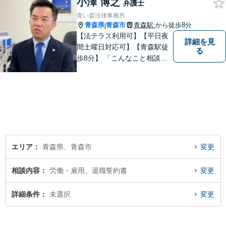
小澤 博之
弁護士
青い森法律事務所
青森県
青森市
青森駅
から徒歩8分
|
【法テラス利用可】【平日夜
詳細を見
間土曜日対応可】【青森駅徒
る
歩8分】 「こんなこと相談し
ていいのだろうか」とお思い
の方、大丈夫です。どのよう
なお悩みでもご相談くださ
い。 皆様が抱えている問題に
真摯に向き合い、ともに解決
いたします。
エリア
青森県、青森市
変更
相談内容
労働・雇用、退職誓約書
変更
詳細条件
未選択
変更