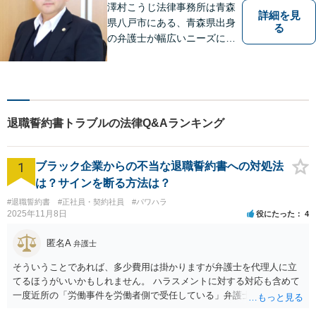
澤村こうじ法律事務所は青森
詳細を見
県八戸市にある、青森県出身
る
の弁護士が幅広いニーズにお
応えするアットホームな法律
事務所です。
退職誓約書トラブルの法律Q&Aランキング
1
ブラック企業からの不当な退職誓約書への対処法
は？サインを断る方法は？
#退職誓約書
#正社員・契約社員
#パワハラ
2025年11月8日
役にたった
4
匿名A
弁護士
そういうことであれば、多少費用は掛かりますが弁護士を代理人に立
てるほうがいいかもしれません。 ハラスメントに対する対応も含めて
一度近所の「労働事件を労働者側で受任している」弁護士（労働弁護
士）に相談してみることをお勧めします。「日本労働弁護団」に加入