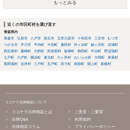
もっとみる
署名すべきではないということになります。
近くの市区町村を選び直す
青森県内
青森市
弘前市
八戸市
黒石市
五所川原市
十和田市
三沢市
むつ市
つがる市
平川市
平内町
今別町
蓬田村
外ヶ浜町
鰺ヶ沢町
深浦町
西目屋村
藤崎町
大鰐町
田舎館村
板柳町
鶴田町
中泊町
野辺地町
七戸町
六戸町
横浜町
東北町
六ヶ所村
おいらせ町
大間町
東通村
風間浦村
佐井村
三戸町
五戸町
田子町
南部町
階上町
新郷村
ココナラ法律相談について
ココナラ法律相談とは
ご意見・ご要望
法律Q&A
利用規約
法律相談コラム
プライバシーポリシー