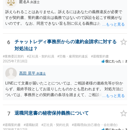
匿名A
た弁護士に大急ぎで評価してもらい、仮に労働審判に持ち込んだ場合
弁護士
にパッケージがどの程度になるかを見積もってもらうことです。 十分
訴えられることはありません。訴えるにはあなたの義務違反が必要で
な資料を提供すれば、①過去のパフォーマンスがかなり悪いので４か
すが契約書、誓約書の提出は義務ではないので訴訟を起こす根拠がな
月なら十分、②過去のパフォーマンスに目立った落ち度はないので４
いのです。 なお、同意できない旨も別に伝える義務はありません（伝
か月は少なすぎる、③過去のパフォーマンスはそれなりに落ち度があ
えてもいいですが）。無視して期日に未払賃金が振り込まれなかった
るが、解雇が妥当と言うレベルとは言えないから、交渉次第で若干の
ら労基に相談すれば十分と思います。 電話に出ると話の流れで上手く
増額余地がある、の３つのどれに当たるかは判断可能かと思います。
提出する方向に話をもっていかれるかもしれないので電話も出ないこ
6
チャットレディ事務所からの違約金請求に対する
①ならパッケージ受諾、②ならしっかり交渉、③なら微妙な判断、と
とを勧めます。
対処法は？
いうところでしょう。
#業務委託契約
#正社員・契約社員
#労働・雇用契約違反
#退職誓約書
2025年7月18日
役にたった
2
髙田 晃平
弁護士
LINEにて文書が届いたことについては、ご相談者様の連絡先等が分か
らず、最終手段としてお送りしたものかとも思われます。 対処方法に
ついては、事務所との契約書の条項を踏まえて、ご相談者様個人で交
渉を行うことが考えられますが、相手方に弁護士がついているとなり
ますと、本人での交渉は難儀する可能性があるかと考えられます。 解
決につながるかというところですが、例えば、民事調停で話合いを行
7
退職同意書の秘密保持義務について
い、調停委員を通じて相手方を説得してもらうという方法も考えられ
ます。
#退職誓約書
#退職勧奨
#正社員・契約社員
#退職理由(自己都合・会社都合)
2026年7月17日
役にたった
2