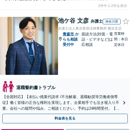
2件中 1-2件を表示
池ケ谷 文彦
弁護士
神奈川県
弁護士法人東京新宿法律事務所 横浜支店
営業時
青森市
か
面談方法(対面・電
らも相談
話・ビデオなど)は
間：本日
受付中
応相談
定休日
退職誓約書トラブル
【全国対応】【未払い残業代請求 /不当解雇、退職勧奨等労働者側専
従】働く皆様の正当な権利を実現します。企業相手でも泣き寝入り不
要。会社への疑問や悩み、ご相談ください。予約は24時間受付。【初
回面談無料】【夜間・休日対応可】
料金表を見る