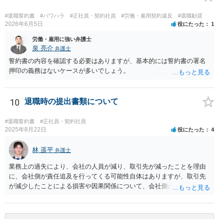
ます。ただ、実際は即時退職も不可能ではないです（同じく、もめる
ので避けたいところですが・・・）。 ３ 職場のパワーハラスメント
#退職誓約書
#パワハラ
#正社員・契約社員
#労働・雇用契約違反
#退職勧奨
とは、同じ職場で働く者に対し、職務上の地位や人間関係などの職場
2026年6月5日
役にたった
1
内の優位性を背景に、業務の適正な範囲を超えて、精神的・身体的苦
労働・雇用に強い弁護士
痛を与える又は職場環境を悪化させる行為をいいます。本件の言動
泉 亮介
弁護士
が、これらに該当するかどうか、証拠に基づいて、子細な分析と慎重
誓約書の内容を確認する必要はありますが、基本的には誓約書の署名
な対応が必要です。客観的証拠が不可欠です。 ４ 退職後の競業避止
押印の義務はないケースが多いでしょう。
義務については、合意についてすべての効力が発生するわけではない
です。例えば、既存顧客か否かを問わず、一律に期限の定めも、何ら
の代償措置もなく、営業活動をすることを禁止する場合、不当に営業
10
退職時の提出書類について
の自由及び顧客の選択の自由を奪うものであるから、全てを有効と解
することは公序良俗に反して許されないとされます。本相談は、ネッ
トでのやりとりだけでは、正確な回答が難しい案件です。本件は、法
#退職誓約書
#正社員・契約社員
2025年8月22日
役にたった
4
的に正確に分析すべき事案です。素人判断は大いに危険です。 法的責
任をきちんと追及されたい場合には、労働法にかなり詳しく、上記に
林 遥平
関係した法理等にも通じた弁護士等に相談し、法的に正確に分析して
弁護士
もらい、今後の対応を検討するべきです。弁護士への直接相談が良い
業務上の過失により、会社の人員が減り、取引先が減ったことを理由
と思います。なぜならば、法的にきちんと解明するために、良い知恵
に、会社側が責任追及を行ってくる可能性自体はありますが、取引先
を得るには必要だからです。良い解決になりますよう祈念しておりま
が減少したことによる損害や因果関係について、会社側が立証する義
す。納得のいかないことは徹底的に解明しましょう！ 頑張って下さ
務を負います。そのため、損害賠償が認められるハードルは一定程度
い！！
高いです。 誓約書に、「何かあれば損害賠償をします」という文言が
あると、賠償責任についての会社側の立証のハードルは下がるので、