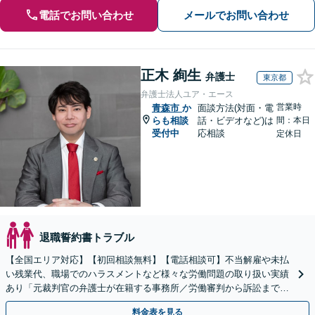
電話でお問い合わせ
メールでお問い合わせ
正木 絢生
弁護士
東京都
弁護士法人ユア・エース
営業時
青森市
か
面談方法(対面・電
らも相談
話・ビデオなど)は
間：本日
受付中
応相談
定休日
退職誓約書トラブル
【全国エリア対応】【初回相談無料】【電話相談可】不当解雇や未払
い残業代、職場でのハラスメントなど様々な労働問題の取り扱い実績
あり「元裁判官の弁護士が在籍する事務所／労働審判から訴訟まで、
裁判官経験を活かした最適な戦略を立案」
料金表を見る