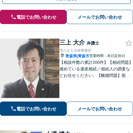
電話でお問い合わせ
メールでお問い合わせ
三上 大介
弁護士
雪のまち法律事務所
青森県
青森市
営業時間：本日定休日
|
【相談件数の累計200件】【相続問題】
揉めている遺産相続／相続人の調査な
どお任せください。【離婚問題】慰謝
料請求を「したい側」「された側」に
対応します。交渉力と駆け引きで問題
解決へ【初回相談無料／当日・夜間も
相談可】
電話でお問い合わせ
メールでお問い合わせ