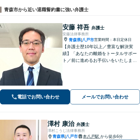
青森市から近い退職誓約書に強い弁護士
安藤 祥吾
弁護士
安藤法律事務所
青森県
八戸市
営業時間：本日定休日
|
【弁護士歴10年以上／豊富な解決実
績】「あなたの離婚をトータルサポー
ト／前に進めるお手伝いをいたしま
す」財産分与／親権／養育費／面会交
流／婚姻費用「相続人調査から協議・
調停の対応まで、すべてお任せくださ
い」【秘密厳守】【休日・夜間相談あ
り】
電話でお問い合わせ
メールでお問い合わせ
澤村 康治
弁護士
澤村こうじ法律事務所
青森県
八戸市
本八戸駅
から徒歩6分
|