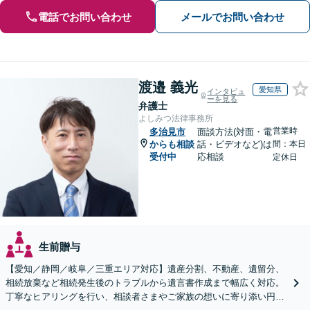
電話でお問い合わせ
メールでお問い合わせ
渡邉 義光
愛知県
インタビュ
ーを見る
弁護士
よしみつ法律事務所
営業時
多治見市
面談方法(対面・電
からも相談
話・ビデオなど)は
間：本日
受付中
応相談
定休日
生前贈与
【愛知／静岡／岐阜／三重エリア対応】遺産分割、不動産、遺留分、
相続放棄など相続発生後のトラブルから遺言書作成まで幅広く対応。
丁寧なヒアリングを行い、相談者さまやご家族の想いに寄り添い円滑