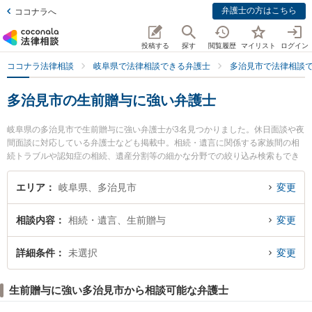
弁護士の方はこちら
ココナラへ
投稿する
探す
閲覧履歴
マイリスト
ログイン
ココナラ法律相談
岐阜県で法律相談できる弁護士
多治見市で法律相談
多治見市の生前贈与に強い弁護士
岐阜県の多治見市で生前贈与に強い弁護士が3名見つかりました。休日面談や夜
間面談に対応している弁護士なども掲載中。相続・遺言に関係する家族間の相
続トラブルや認知症の相続、遺産分割等の細かな分野での絞り込み検索もでき
便利です。特に多治見さかえ法律事務所の藤田 聖典弁護士や白ゆり総合法律事
務所の竹内 小百合弁護士、多治見さかえ法律事務所の矢野 沙織弁護士のプロフ
エリア
岐阜県、多治見市
変更
ィール情報や弁護士費用、強みなどが注目されています。『多治見市で土日や
夜間に発生した生前贈与のトラブルを今すぐに弁護士に相談したい』『生前贈
相談内容
相続・遺言、生前贈与
変更
与のトラブル解決の実績豊富な近くの弁護士を検索したい』『初回相談無料で
生前贈与を法律相談できる多治見市内の弁護士に相談予約したい』などでお困
りの相談者さんにおすすめです。
詳細条件
未選択
変更
生前贈与に強い多治見市から相談可能な弁護士