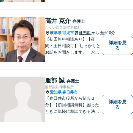
しっかり伺い分かりやすく親
身にサポートさせていただき
ます。より良い解決ができる
高井 克介
弁護士
ようサポートしたいと考えて
たかい総合法律事務所
おります。
岐阜県
可児市
可児駅
から徒歩10分
|
【初回無料相談あり】【夜
詳細を見
間・土日相談可】 しっかりと
る
お話をお聞きします。 お気
軽にお立ち寄り下さい。
服部 誠
弁護士
服部誠法律事務所
愛知県
春日井市
|
【春日井市役所から徒歩２
詳細を見
分】【初回相談無料】困った
る
ときに気軽に相談できる法律
事務所、お客様の味方になり
事件解決まで親身にサポート
できる弁護士を目指していま