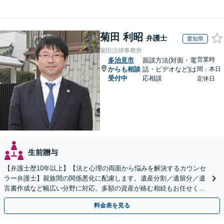
菊田 利昭
弁護士
愛知県
菊田法律事務所
営業時
多治見市
面談方法(対面・電
からも相談
話・ビデオなど)は
間：本日
受付中
応相談
定休日
生前贈与
【弁護士歴10年以上】【法と心理の両面から悩みを解決するカウンセ
ラー弁護士】親族間の関係悪化に配慮します。遺産分割／遺留分／遺
言書作成など幅広い分野に対応。多額の資産が絡む相続もお任せくだ
さい。【夜間・休日の相談可能】【駐車場完備】
料金表を見る