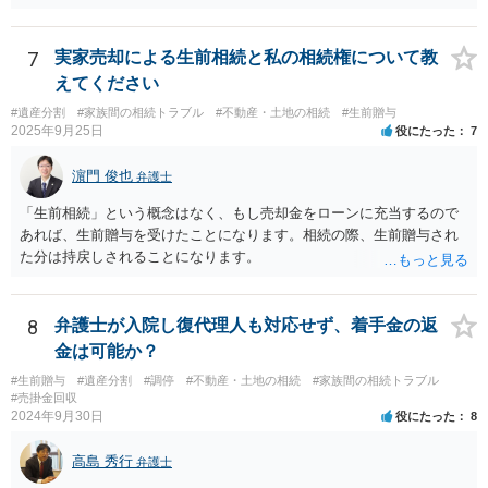
れ、子から遺留分侵害額請求を受ける可能性があります。 その他の方
法として考えられるものとしては、 ①信託（家族信託・目的信託） 財
産を信託口に移し、受託者（信頼できる友人や専門職）に管理させ、
7
実家売却による生前相続と私の相続権について教
・生存中はあなたの生活費・介護費に優先充当 ・残余を友人や慈善団
えてください
体へ と使途を厳格に指定。相続ではなく信託帰属になるため、子の関
#遺産分割
#家族間の相続トラブル
#不動産・土地の相続
#生前贈与
与を大きく排除できます。 ②遺言＋生命保険の組合せ 生活資金は手元
2025年9月25日
役にたった
7
に残し、余剰資金で受取人を友人・団体にした保険を活用。保険金は
相続財産とは別枠で、遺留分対策にも有効と思われます。 ③負担付死
濵門 俊也
弁護士
因贈与 「介護・見守り等を条件に、死亡時に財産を渡す」契約。条件
不履行なら無効にでき、老後の安心を担保できます。 ④ 寄附予約＋解
「生前相続」という概念はなく、もし売却金をローンに充当するので
除条件 慈善団体への寄附を予約しつつ、資金不足時は解除できる条項
あれば、生前贈与を受けたことになります。相続の際、生前贈与され
を設定。 などがあり得るかと思われます。
た分は持戻しされることになります。
8
弁護士が入院し復代理人も対応せず、着手金の返
金は可能か？
#生前贈与
#遺産分割
#調停
#不動産・土地の相続
#家族間の相続トラブル
#売掛金回収
2024年9月30日
役にたった
8
高島 秀行
弁護士