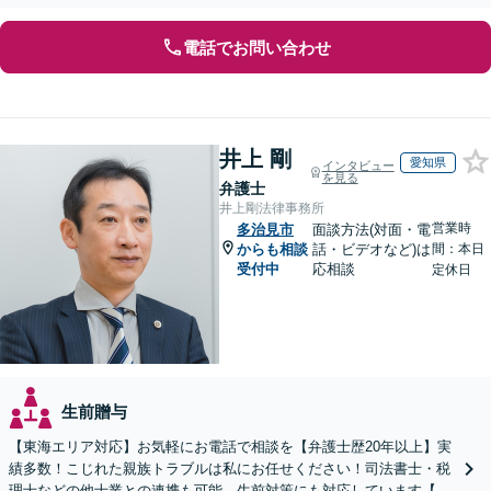
な解決へ導きます【オンライン面談OK】【休日相談可】
電話でお問い合わせ
井上 剛
愛知県
インタビュー
を見る
弁護士
井上剛法律事務所
営業時
多治見市
面談方法(対面・電
からも相談
話・ビデオなど)は
間：本日
受付中
応相談
定休日
生前贈与
【東海エリア対応】お気軽にお電話で相談を【弁護士歴20年以上】実
績多数！こじれた親族トラブルは私にお任せください！司法書士・税
理士などの他士業との連携も可能。生前対策にも対応しています【夜