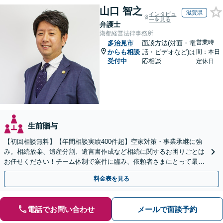
山口 智之
滋賀県
インタビュ
ーを見る
弁護士
湖都経営法律事務所
営業時
多治見市
面談方法(対面・電
からも相談
話・ビデオなど)は
間：本日
受付中
応相談
定休日
生前贈与
【初回相談無料】【年間相談実績400件超】空家対策・事業承継に強
み。相続放棄、遺産分割、遺言書作成など相続に関するお困りごとは
お任せください！チーム体制で案件に臨み、依頼者さまにとって最善
の解決を目指します【堅田駅4分】【無料駐車場あり】
料金表を見る
電話でお問い合わせ
メールで面談予約