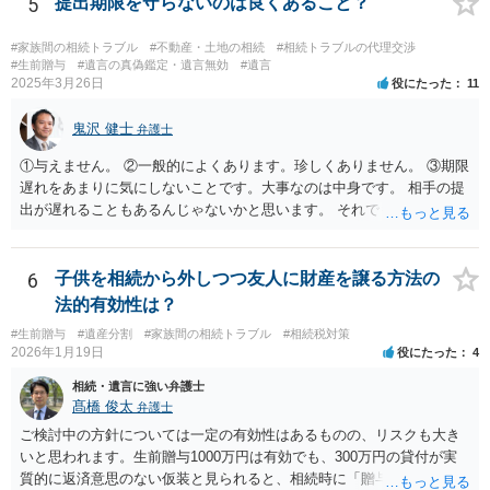
5
提出期限を守らないのは良くあること？
た。 文言については、「〇〇に対する生前贈与による特別受益の持ち
戻しをすべて免除する」というのがオーソドックスなものですが、ご
#家族間の相続トラブル
#不動産・土地の相続
#相続トラブルの代理交渉
心配ならば、弁護士のところに行って、特別受益となりそうな贈与に
#生前贈与
#遺言の真偽鑑定・遺言無効
#遺言
2025年3月26日
役にたった
11
ついて説明した上で、適切な文言についてご相談してみてはいかがで
しょうか。
鬼沢 健士
弁護士
①与えません。 ②一般的によくあります。珍しくありません。 ③期限
遅れをあまりに気にしないことです。大事なのは中身です。 相手の提
出が遅れることもあるんじゃないかと思います。 それでもあなた有利
にはなりません。
6
子供を相続から外しつつ友人に財産を譲る方法の
法的有効性は？
#生前贈与
#遺産分割
#家族間の相続トラブル
#相続税対策
2026年1月19日
役にたった
4
相続・遺言に強い弁護士
髙橋 俊太
弁護士
ご検討中の方針については一定の有効性はあるものの、リスクも大き
いと思われます。生前贈与1000万円は有効でも、300万円の貸付が実
質的に返済意思のない仮装と見られると、相続時に「贈与」と評価さ