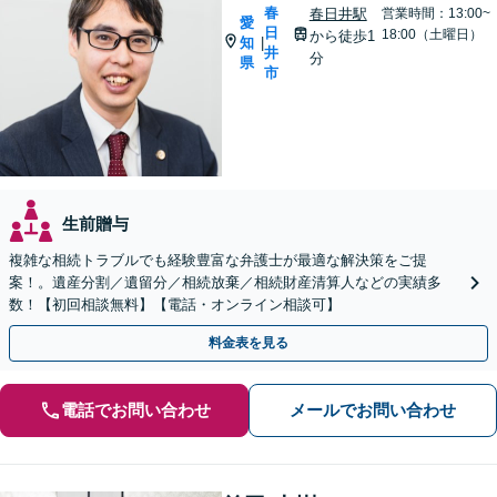
春
春日井駅
営業時間：13:00~
愛
日
18:00（土曜日）
から徒歩1
知
|
井
分
県
市
生前贈与
複雑な相続トラブルでも経験豊富な弁護士が最適な解決策をご提
案！。遺産分割／遺留分／相続放棄／相続財産清算人などの実績多
数！【初回相談無料】【電話・オンライン相談可】
料金表を見る
電話でお問い合わせ
メールでお問い合わせ