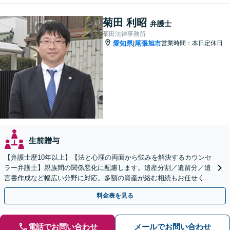
菊田 利昭
弁護士
菊田法律事務所
愛知県
尾張旭市
営業時間：本日定休日
|
生前贈与
【弁護士歴10年以上】【法と心理の両面から悩みを解決するカウンセ
ラー弁護士】親族間の関係悪化に配慮します。遺産分割／遺留分／遺
言書作成など幅広い分野に対応。多額の資産が絡む相続もお任せくだ
さい。【夜間・休日の相談可能】【駐車場完備】
料金表を見る
電話でお問い合わせ
メールでお問い合わせ