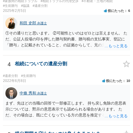
#家族間の相続トラブル
#相続トラブルの代理交渉
#不動産・土地の相続
#生前贈与
#協議
#遺産分割
2025年2月5日
役にたった
6
和田 史郎
弁護士
①その通りだと思います。 ②可能性といのはゼロとは言えません。 た
だ、公証人役場の印を押した贈与契約書、贈与税の支払事実、登記に
「贈与」と記載されていること、の証拠からして、兄の主張は通らな
いようには思います。 ③④その通りだと思います。 話し合いで折り合
わなければ、遺産分割調停を申し立てて進めるのがベターのような気
がしますね。
4
相続についての遺産分割
#遺産分割
#生前贈与
2022年6月8日
役にたった
10
中條 秀和
弁護士
まず、先ほどの当職の回答で一部修正します。 持ち戻し免除の意思表
示については、黙示の意思表示でも認められる場合があります。 た
だ、その場合は、既に亡くなっている方の意思を推定することになり
ますので、なかなか立証のハードルは高いと思われます。それゆえ、
持ち戻し免除の意思表示は書面で明確にしておいていただくべきとい
う結論は変わりません。 誤解を与えるような回答でした。失礼しまし