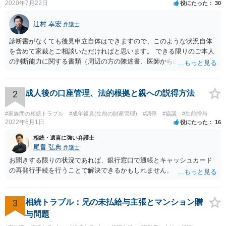
2020年7月22日
役にたった
30
辻村 幸宏
弁護士
診断書がなくても後見申立自体はできますので、このような状況自体
を含めて家裁とご相談いただければと思います。 できる限りのご本人
の判断能力に関する書類（周辺の方の陳述書、医師からの聴取書等）
を整え、家裁の鑑定を経る前提で鑑定費用の予納金を用意し、申立て
をしていただければそこから先は進むのではないかと存じます。 ま
た、Aさんの意向を酌みすぎるあまりに後見申立ができない状況にして
2
成人後の口座管理、法的根拠と親への説得方法
いる施設の問題もありますので、当該地域の地域包括支援センターに
ご相談されるのもひとつの方法です。
#家族間の相続トラブル
#成年後見(生前の財産管理)
#調停
#協議
#生前贈与
2022年6月1日
役にたった
16
相続・遺言に強い弁護士
尾畠 弘典
弁護士
お聞きする限りの状況であれば、銀行窓口で通帳とキャッシュカード
の再発行手続を行うことで解決できるかもしれません。
3
相続トラブル：兄の未払給与主張とマンション贈
与問題