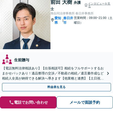
前田 大樹
弁護
インタビューを見
る
士
旭合同法律事務所 春日井事務所
愛知
春日井
営業時間：09:00~21:00（土
|
県
市
曜日）
生前贈与
【電話無料法律相談あり】【出張相談可】相続をフルサポートするお
まかせパックあり！遺品整理の交渉／不動産の相続／遺言書作成など
相続人全員が納得できる解決へ導きます【他業種と連携】【土日祝・
夜間対応】【完全個室】
料金表を見る
電話でお問い合わせ
メールで面談予約