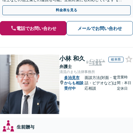
間・休日面談可】【完全個室・秘密厳守】
料金表を見る
電話でお問い合わせ
メールでお問い合わせ
小林 和久
岐阜県
インタビュ
ーを見る
弁護士
清流のまち法律事務所
営業時
多治見市
面談方法(対面・電
からも相談
話・ビデオなど)は
間：本日
受付中
応相談
定休日
生前贈与