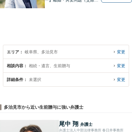
ー】離婚・男女問題（交際ト
ラブル）はお任せください。
自身の経験をもとに、離婚後
の生活まで見据えた解決策を
ご提案いたします。【夫婦カ
ウンセラーの資格あり】
エリア
岐阜県、多治見市
変更
相談内容
相続・遺言、生前贈与
変更
詳細条件
未選択
変更
多治見市から近い生前贈与に強い弁護士
尾中 翔
弁護士
弁護士法人中部法律事務所 春日井事務所