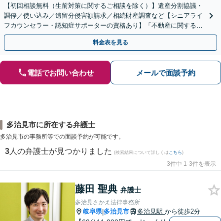
【初回相談無料（生前対策に関するご相談を除く）】遺産分割協議・
調停／使い込み／遺留分侵害額請求／相続財産調査など【シニアライ
フカウンセラー・認知症サポーターの資格あり】「不動産に関する相
続もお任せください」【当日・夜間相談可（要相談）】
料金表を見る
電話でお問い合わせ
メールで面談予約
多治見市に所在する弁護士
多治見市の事務所等での面談予約が可能です。
3
人の弁護士が見つかりました
(検索結果について詳しくは
こちら
)
3件中 1-3件を表示
藤田 聖典
弁護士
多治見さかえ法律事務所
岐阜県
多治見市
多治見駅
から徒歩2分
|