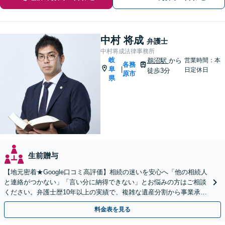
中村 将成
弁護士
中村将成法律事務所
岐
鵜沼駅
から
営業時間：本
各務
阜
|
日定休日
徒歩3分
原市
県
生前贈与
【地元密着★Google口コミ高評価】相続の迷いを安心へ「他の相続人
と連絡がつかない」「言い分に納得できない」とお悩みの方はご相談
ください。弁護士歴10年以上の実績で、複雑な遺産分割から事業承継
まで幅広く対応【休日・夜間相談可｜駐車場あり】
料金表を見る