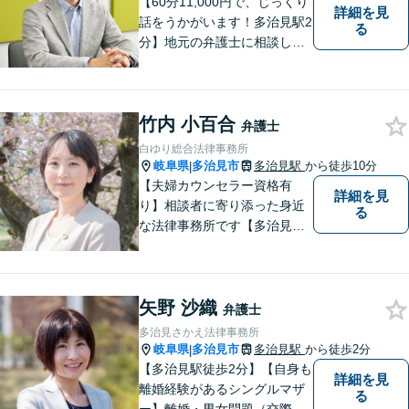
【60分11,000円で、じっくり
詳細を見
話をうかがいます！多治見駅2
る
分】地元の弁護士に相談した
い方、離婚・男女問題・交際
トラブル・相続といった個人
のお悩みから、企業のお悩み
竹内 小百合
まで。相談料は、平日営業時
弁護士
間内は60分11,000円。じっく
白ゆり総合法律事務所
り話をうかがいます。
岐阜県
多治見市
多治見駅
から徒歩10分
|
【夫婦カウンセラー資格有
詳細を見
り】相談者に寄り添った身近
る
な法律事務所です【多治見駅
北口より徒歩11分】専用駐車
場も完備。多治見市・土岐
市・瑞浪市・恵那市・中津川
矢野 沙織
市など東濃地方を中心エリア
弁護士
として活動している法律事務
多治見さかえ法律事務所
所です。
岐阜県
多治見市
多治見駅
から徒歩2分
|
【多治見駅徒歩2分】【自身も
詳細を見
離婚経験があるシングルマザ
る