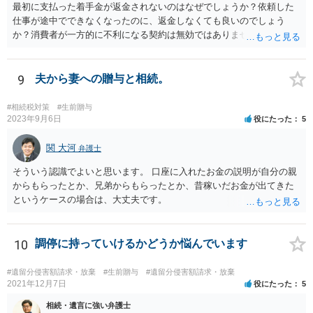
最初に支払った着手金が返金されないのはなぜでしょうか？依頼した
仕事が途中でできなくなったのに、返金しなくても良いのでしょう
か？消費者が一方的に不利になる契約は無効ではありませんか？
着手金は、前の弁護士が倒れるまでにやった仕事に応じて清算する義
務があると思います。 倒れた弁護士が所属する弁護士会に相談さ
れた方がよいと思います。 倒れた弁護士は脳梗塞で倒れたようで
9
夫から妻への贈与と相続。
すが、 判断能力があり、復代理を倒れた弁護士の判断で復代理を
選任したのか 即ち、復代理人の選任は有効なのかという問題もあ
#相続税対策
#生前贈与
ると思います。
2023年9月6日
役にたった
5
関 大河
弁護士
そういう認識でよいと思います。 口座に入れたお金の説明が自分の親
からもらったとか、兄弟からもらったとか、昔稼いだお金が出てきた
というケースの場合は、大丈夫です。
10
調停に持っていけるかどうか悩んでいます
#遺留分侵害額請求・放棄
#生前贈与
#遺留分侵害額請求・放棄
2021年12月7日
役にたった
5
相続・遺言に強い弁護士