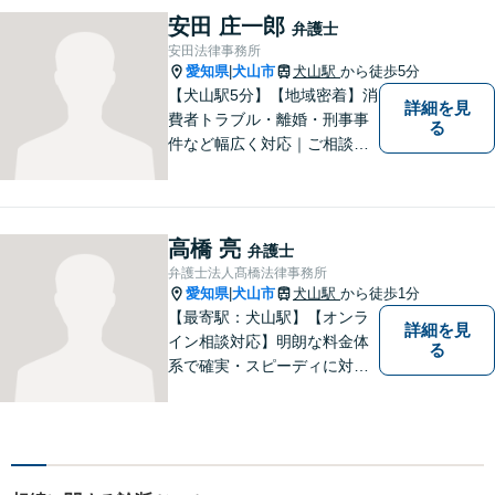
す。
安田 庄一郎
弁護士
安田法律事務所
愛知県
犬山市
犬山駅
から徒歩5分
|
【犬山駅5分】【地域密着】消
詳細を見
費者トラブル・離婚・刑事事
る
件など幅広く対応｜ご相談者
のお話を丁寧に伺い、一人ひ
とりに合った最適な解決方法
をご提案します【事前予約で
休日・時間外対応可】
高橋 亮
弁護士
弁護士法人髙橋法律事務所
愛知県
犬山市
犬山駅
から徒歩1分
|
【最寄駅：犬山駅】【オンラ
詳細を見
イン相談対応】明朗な料金体
る
系で確実・スピーディに対応
します。離婚問題／刑事事件
／企業法務／ネット問題／労
働問題など、幅広いトラブル
に対応します。【初回相談無
料】法律トラブルでお悩みの