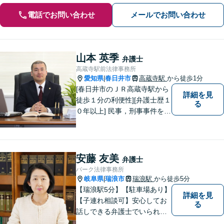
電話でお問い合わせ
メールでお問い合わせ
山本 英季
弁護士
高蔵寺駅前法律事務所
愛知県
春日井市
高蔵寺駅
から徒歩1分
|
[春日井市のＪＲ高蔵寺駅から
詳細を見
徒歩１分の利便性][弁護士歴１
る
０年以上] 民事，刑事事件を問
わず全ての案件について所長
である弁護士が責任をもって
対応。依頼者さまにとって最
善の解決となることを目指し
安藤 友美
弁護士
ます。 一お困り事がございま
パーク法律事務所
したらお気軽にご相談下さ
岐阜県
瑞浪市
瑞浪駅
から徒歩5分
|
い。
【瑞浪駅5分】【駐車場あり】
詳細を見
【子連れ相談可】安心してお
る
話しできる弁護士でいられる
ように、依頼者の方のお話を