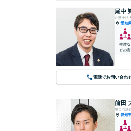
尾中 
弁護士法
愛知
複雑な
どの実
電話でお問い合わ
前田 
旭合同法
愛知