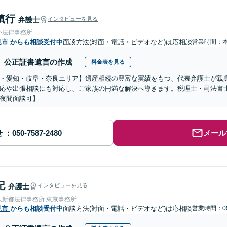
鎮行
弁護士
インタビューを見る
い法律事務所
見市
からも相談受付中
面談方法(対面・電話・ビデオなど)は応相談
営業時間：
公正証書遺言の作成
料金表を見る
・愛知・岐阜・奈良エリア】遺産相続の豊富な実績をもつ、代表弁護士が親
応や出張相談にも対応し、ご家族の円満な解決へ導きます。税理士・司法書
夜間面談可】
せ
メール
記
弁護士
インタビューを見る
人新都法律事務所 東京事務所
見市
からも相談受付中
面談方法(対面・電話・ビデオなど)は応相談
営業時間：09