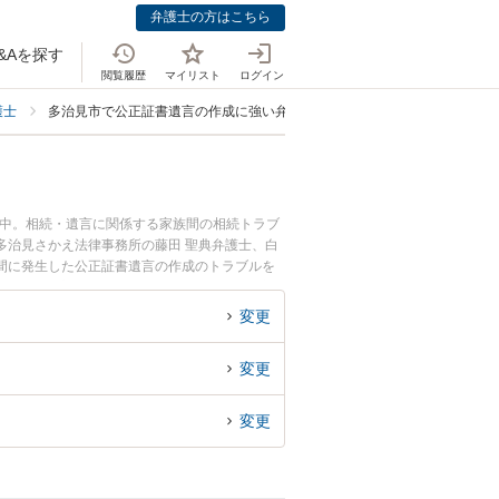
弁護士の方はこちら
&Aを探す
閲覧履歴
マイリスト
ログイン
護士
多治見市で公正証書遺言の作成に強い弁護士
載中。相続・遺言に関係する家族間の相続トラブ
多治見さかえ法律事務所の藤田 聖典弁護士、白
間に発生した公正証書遺言の作成のトラブルを
公正証書遺言の作成を法律相談できる多治見市内
変更
変更
変更