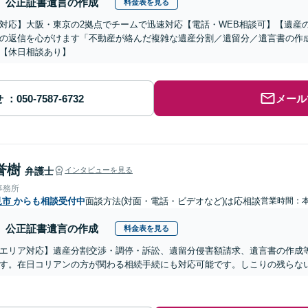
公正証書遺言の作成
料金表を見る
対応】大阪・東京の2拠点でチームで迅速対応【電話・WEB相談可】【遺産
の返信を心がけます「不動産が絡んだ複雑な遺産分割／遺留分／遺言書の作
【休日相談あり】
せ
メール
誉樹
弁護士
インタビューを見る
事務所
見市
からも相談受付中
面談方法(対面・電話・ビデオなど)は応相談
営業時間：
公正証書遺言の作成
料金表を見る
エリア対応】遺産分割交渉・調停・訴訟、遺留分侵害額請求、遺言書の作成
す。在日コリアンの方が関わる相続手続にも対応可能です。しこりの残らな