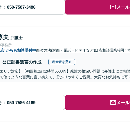
せ
メール
淳夫
弁護士
律事務所
見市
からも相談受付中
面談方法(対面・電話・ビデオなど)は応相談
営業時間：
公正証書遺言の作成
料金表を見る
エリア対応】【初回相談は2時間5500円】親族の根深い問題は弁護士にご相
で使うような言葉に言い換えて、分かりやすくご説明。大変なお気持ちに寄
せ
メール