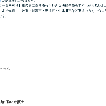
市
多治見駅
から徒歩10分
ラー資格有り】相談者に寄り添った身近な法律事務所です【多治見駅北口
。多治見市・土岐市・瑞浪市・恵那市・中津川市など東濃地方を中心エ
です。
の作成
成に強い弁護士