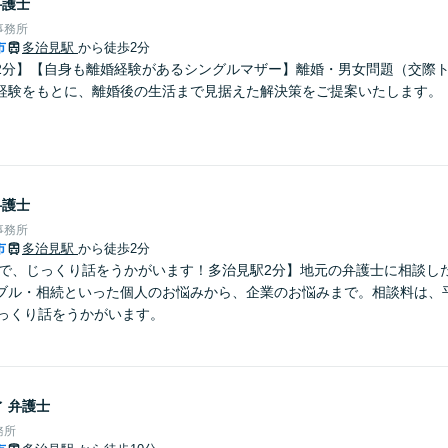
弁護士
事務所
市
多治見駅
から徒歩2分
2分】【自身も離婚経験があるシングルマザー】離婚・男女問題（交際
経験をもとに、離婚後の生活まで見据えた解決策をご提案いたします。
弁護士
事務所
市
多治見駅
から徒歩2分
00円で、じっくり話をうかがいます！多治見駅2分】地元の弁護士に相談
ブル・相続といった個人のお悩みから、企業のお悩みまで。相談料は、平
。じっくり話をうかがいます。
合
弁護士
務所