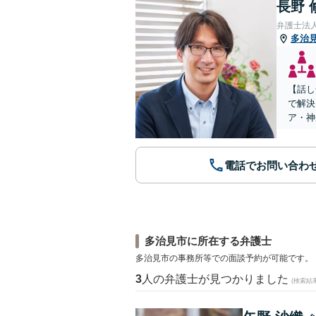
長野 
弁護士法
多治
【話し
で解決
ア・神
電話でお問い合わ
多治見市に所在する弁護士
多治見市の事務所等での面談予約が可能です。
3
人の弁護士が見つかりました
(検索結