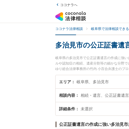
ココナラへ
ココナラ法律相談
岐阜県で法律相談できる
多治見市の公正証書遺
岐阜県の多治見市で公正証書遺言の作成に強い
ルや認知症の相続、遺産分割等の細かな分野で
ゆり総合法律事務所の竹内 小百合弁護士のプ
今すぐに弁護士に相談したい』『公正証書遺言
の弁護士に相談予約したい』などでお困りの相
エリア
岐阜県、多治見市
相談内容
相続・遺言、公正証書遺言
詳細条件
未選択
公正証書遺言の作成に強い多治見市