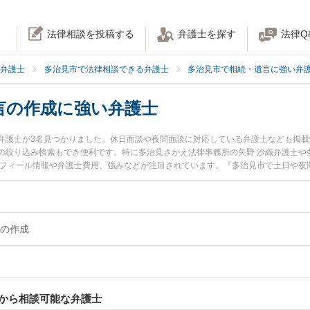
法律相談を投稿する
弁護士を探す
法律Q
弁護士
多治見市で法律相談できる弁護士
多治見市で相続・遺言に強い弁
言の作成に強い弁護士
弁護士が3名見つかりました。休日面談や夜間面談に対応している弁護士なども掲
の絞り込み検索もでき便利です。特に多治見さかえ法律事務所の矢野 沙織弁護士や
ロフィール情報や弁護士費用、強みなどが注目されています。『多治見市で土日や夜
の作成のトラブル解決の実績豊富な近くの弁護士を検索したい』『初回相談無料で
談者さんにおすすめです。
の作成
から相談可能な弁護士