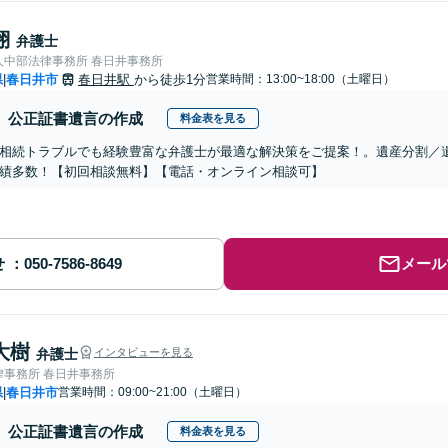
翔
弁護士
人中部法律事務所 春日井事務所
県
春日井市
春日井駅
から徒歩1分
営業時間：13:00~18:00（土曜日）
|
公正証書遺言の作成
料金表を見る
相続トラブルでも経験豊富な弁護士が最適な解決策をご提案！。遺産分割／
績多数！【初回相談無料】【電話・オンライン相談可】
せ
メール
大樹
弁護士
インタビューを見る
律事務所 春日井事務所
県
春日井市
営業時間：09:00~21:00（土曜日）
|
公正証書遺言の作成
料金表を見る