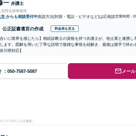
修一
弁護士
人長野法律事務所
見市
からも相談受付中
面談方法(対面・電話・ビデオなど)は応相談
営業時間：09
公正証書遺言の作成
料金表を見る
合いに限界を感じたら】相続診断士の資格を持つ弁護士が、他士業と連携し
します。図解を用いた丁寧な説明で複雑な事情を紐解き、最後は握手で終わ
奈川県対応】
せ
メール
果について詳しくは
こちら
)