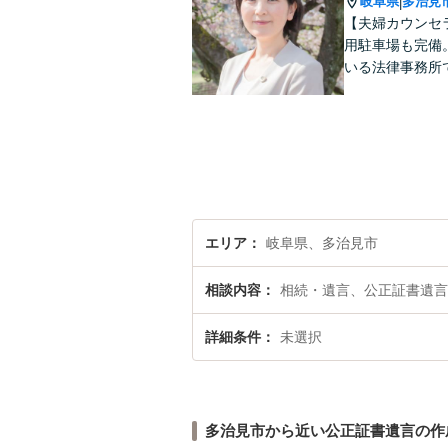
岐阜県
多治見
|
【夫婦カウンセ
用駐車場も完備
いる法律事務所
エリア
岐阜県、多治見市
相談内容
相続・遺言、公正証書遺言
詳細条件
未選択
多治見市から近い公正証書遺言の作