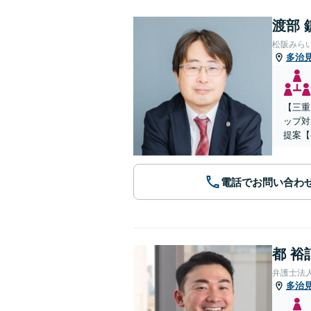
渡部 
松阪みら
多治
【三重
ップ対
提案【
電話でお問い合わ
都 裕
弁護士法
多治