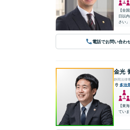
【全国
日以内
さい」
電話でお問い合わ
金光 
静岡法律
多治
【東海
ていま