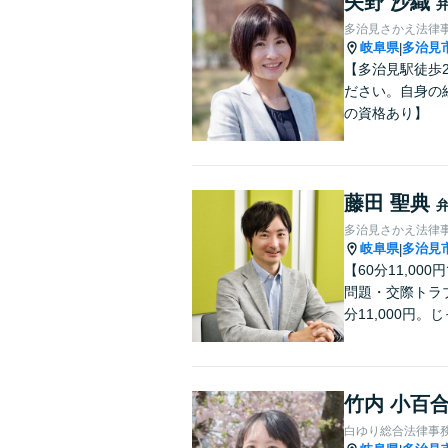
矢野 沙織
多治見さかえ法律
岐阜県
多治見
|
【多治見駅徒歩
ださい。自身の
の資格あり】
藤田 聖典
多治見さかえ法律
岐阜県
多治見
|
【60分11,0
問題・交際トラ
分11,000円
竹内 小百
白ゆり総合法律事