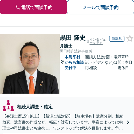
電話で面談予約
メールで面談予約
黒田 隆史
新潟県
インタビュ
ーを見る
弁護士
黒田特許法律事務所
営業時
木島平村
面談方法(対面・電
からも相談
話・ビデオなど)は
間：本日
受付中
応相談
定休日
相続人調査・確定
【弁護士歴15年以上】【新潟全域対応】【駐車場有】遺産分割、相続
放棄、遺言書の作成など、幅広く対応しています。事案によっては税
理士や司法書士とも連携し、ワンストップで解決を目指します。争い