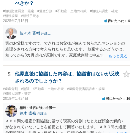
べきか？
#相続財産調査・鑑定
#遺産分割
#不動産・土地の相続
#相続人調査・確定
#相続放棄
#相続手続き
2025年7月15日
役にたった
5
佐々木 晋輔
弁護士
実のお父様ですので、できればお父様が住んでおられたマンションの
処理をされる方向で考えられたらと思います。 放棄するかどうかは、
知ってから3カ月以内が原則ですが、家庭裁判所に申立すれば3カ月の
期間を伸長することができます。 その間に、財産の状況を調査して、
放棄するかどうか決めることができます。 銀行やサラ金が数年も放置
することはありませんので、数年後に借金が発見される可能性はほぼ
5
他界直後に協議した内容は、協議書はないが反映
ありません。 なお、私が扱った相続放棄を検討していた案件で、期間
されるのでしょうか？
伸長して調査したところ、サラ金に対する過払金など相当な財産が見
#遺産分割
#協議
#不動産・土地の相続
#遺留分侵害額請求・放棄
つかったため相続したという事例がありました。
#相続人調査・確定
2018年1月24日
役にたった
10
相続・遺言に強い弁護士
鈴木 崇裕
弁護士
ＡＢＣ間の遺産分割協議に基づく現実の分割（たとえば預金の解約）
がなされていないことを前提として回答いたします。 ＡＢＣ間の遺産
分割協議は，法律上（建前上）は，口頭で合意に至ったものであって