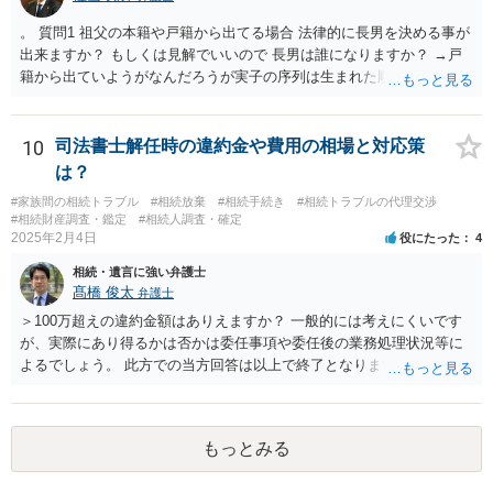
。 質問1 祖父の本籍や戸籍から出てる場合 法律的に長男を決める事が
出来ますか？ もしくは見解でいいので 長男は誰になりますか？ →戸
籍から出ていようがなんだろうが実子の序列は生まれた順ですから、
先方が後から生まれたならばお父様がお祖父様の長男です。 質問2 遺
書が腹違いの長男に向けてある場合 書かれてる内容が最優先にされる
のですか？ →遺書というのが、法律上の遺言の形式を守っている限り
10
司法書士解任時の違約金や費用の相場と対応策
はそのとおりです。 質問3 父が腹違いの長男に法律的に優位になれそ
は？
うな事はありますか？ →遺言が有効な場合、優位に立つことはできま
#家族間の相続トラブル
#相続放棄
#相続手続き
#相続トラブルの代理交渉
せんが、お祖父様が認知症であるなどの「遺言が作れないはずの事
#相続財産調査・鑑定
#相続人調査・確定
情」があるならば①遺言無効確認の訴えを起こすのは一つの手です。
2025年2月4日
役にたった
4
それができない場合は②遺留分侵害額請求で争うほかありません。 質
相続・遺言に強い弁護士
問4 相続トラブルの代理交渉は可能でしょうか。 →一般論としては可
髙橋 俊太
弁護士
能ですが、お伺いする内容ですとお祖父様が亡くなられた後に動くこ
とになるでしょう。
＞100万超えの違約金額はありえますか？ 一般的には考えにくいです
が、実際にあり得るかは否かは委任事項や委任後の業務処理状況等に
よるでしょう。 此方での当方回答は以上で終了となりますが、参考に
なりましたら幸いです。
もっとみる