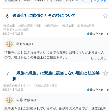
も有効です。 しかし，口頭で合意したことを立証する方法がありませ
ん。 また，不動産の名義を移転するためには，遺産分割協議書への署
名捺印を得る必要があります。 したがって，残念ながら，「ＡＢＣ間
6
鉄道会社に賠償金とその後について
の遺産分割協議が有効に成立している」という前提に基づく主張は困
難と思われます。 「ＡＢＣ間の遺産分割協議は未了のまま，ＡとＢが
#相続放棄
#相続人調査・確定
#相続手続き
#相続放棄
#口座凍結解除
死亡し，二次相続が発生した」という前提に基づいて協議を進める必
#不動産・土地の相続
2019年6月28日
役にたった
6
要があります。 もちろん，Ｃの立場としては，ＡＢＣ間の遺産分割協
議の内容を前提とした主張をすることが最も有利ですが，ＡＢの相続
匿名A
人は応じない姿勢を示していることから，実現は困難だと思います。
弁護士
主張としては維持しつつも，現実的な解決方法（遺産分割協議の落と
情報を小出しにされますといつまでも質問と回答にキリがありません
しどころ）としては，譲歩することを甘受しなければならないかもし
ので、後はお近くの弁護士にご相談下さい。
れません。
7
「姻族の姻族」は親族に該当しない理由と法的解
釈
#家族間の相続トラブル
#相続人調査・確定
2022年4月13日
役にたった
9
内藤 政信
弁護士
親等図を見れば記載されていますが、配偶者の兄弟までが、姻族2親等