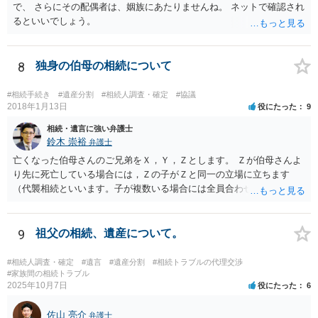
で、 さらにその配偶者は、姻族にあたりませんね。 ネットで確認され
るといいでしょう。
8
独身の伯母の相続について
#相続手続き
#遺産分割
#相続人調査・確定
#協議
2018年1月13日
役にたった
9
相続・遺言に強い弁護士
鈴木 崇裕
弁護士
亡くなった伯母さんのご兄弟をＸ，Ｙ，Ｚとします。 Ｚが伯母さんよ
り先に死亡している場合には，Ｚの子がＺと同一の立場に立ちます
（代襲相続といいます。子が複数いる場合には全員合わせてＺと同一
の取り分です。）。 Ｘ，Ｙ，Ｚ（またＺの子）はそれぞれ３分の１ず
つの相続分を有していますので， そのことを前提として，遺産分割協
議をすることになります（必ずしも３分の１ずつにしなくても，合意
9
祖父の相続、遺産について。
ができれば構いません。）。 今後の対応としては， ①伯母さんの相続
財産（遺産）の全容を整理する（預貯金，有価証券，不動産等の有無
#相続人調査・確定
#遺言
#遺産分割
#相続トラブルの代理交渉
を調べることになります。） ②相続財産に照らし，相続税の申告の準
#家族間の相続トラブル
2025年10月7日
役にたった
6
備をする（税理士の先生にご相談ください。） ③遺産分割協議をする
（ご本人同士で行っても構いませんし，弁護士に相談することもよろ
佐山 亮介
しいと思います。） ことになります。
弁護士