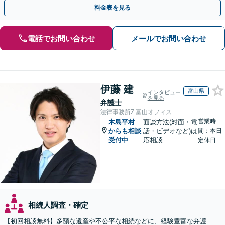
を防ぐためにもぜひご相談ください。【分割払い可】
料金表を見る
電話でお問い合わせ
メールでお問い合わせ
伊藤 建
富山県
インタビュー
を見る
弁護士
法律事務所Z 富山オフィス
営業時
木島平村
面談方法(対面・電
からも相談
話・ビデオなど)は
間：本日
受付中
応相談
定休日
相続人調査・確定
【初回相談無料】多額な遺産や不公平な相続などに、経験豊富な弁護