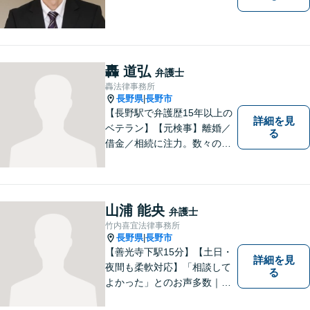
轟 道弘
弁護士
轟法律事務所
長野県
長野市
|
【長野駅で弁護歴15年以上の
詳細を見
ベテラン】【元検事】離婚／
る
借金／相続に注力。数々の実
績を挙げてきた弁護士が、お
一人おひとりに寄り添い、皆
様の権利を守ります。社会情
勢に合わせ、日々知見をアッ
山浦 能央
弁護士
プデートしながら事件に取り
竹内喜宜法律事務所
組みます！【駐車場有】
長野県
長野市
|
【善光寺下駅15分】【土日・
詳細を見
夜間も柔軟対応】「相談して
る
よかった」とのお声多数｜交
通事故・相続・企業法務など