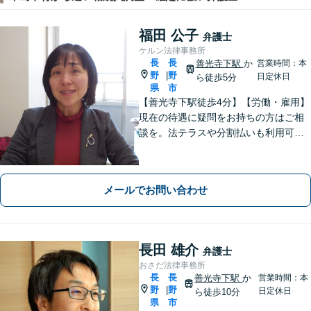
福田 公子
弁護士
ケルン法律事務所
長
長
善光寺下駅
か
営業時間：本
野
野
|
日定休日
ら徒歩5分
県
市
【善光寺下駅徒歩4分】【労働・雇用】
現在の待遇に疑問をお持ちの方はご相
談を。法テラスや分割払いも利用可
能。【完全個室】【子連れ相談可】
【駐車場あり】
メールでお問い合わせ
長田 雄介
弁護士
おさだ法律事務所
長
長
善光寺下駅
か
営業時間：本
野
野
|
日定休日
ら徒歩10分
県
市