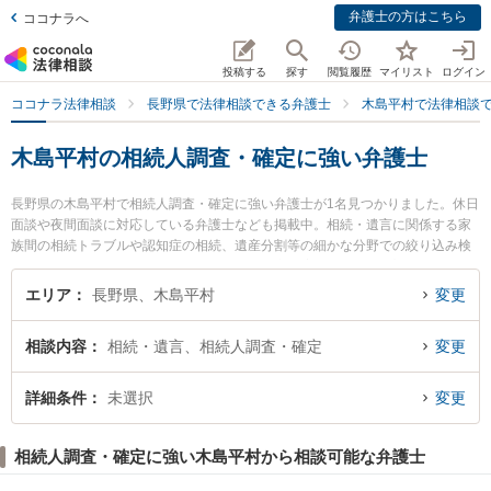
弁護士の方はこちら
ココナラへ
投稿する
探す
閲覧履歴
マイリスト
ログイン
ココナラ法律相談
長野県で法律相談できる弁護士
木島平村で法律相談
木島平村の相続人調査・確定に強い弁護士
長野県の木島平村で相続人調査・確定に強い弁護士が1名見つかりました。休日
面談や夜間面談に対応している弁護士なども掲載中。相続・遺言に関係する家
族間の相続トラブルや認知症の相続、遺産分割等の細かな分野での絞り込み検
索もでき便利です。特に天然寺法律事務所の齊藤 善隆弁護士のプロフィール情
報や弁護士費用、強みなどが注目されています。『木島平村で土日や夜間に発
エリア
長野県、木島平村
変更
生した相続人調査・確定のトラブルを今すぐに弁護士に相談したい』『相続人
調査・確定のトラブル解決の実績豊富な近くの弁護士を検索したい』『初回相
相談内容
相続・遺言、相続人調査・確定
変更
談無料で相続人調査・確定を法律相談できる木島平村内の弁護士に相談予約し
たい』などでお困りの相談者さんにおすすめです。
詳細条件
未選択
変更
相続人調査・確定に強い木島平村から相談可能な弁護士