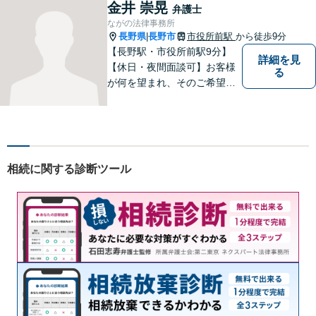
する癖をつけることを勧めて
金井 崇晃
弁護士
おります。早期相談が早期解
ながの法律事務所
決に繋がりますのでお気軽に
長野県
長野市
市役所前駅
から徒歩9分
|
ご相談ください。
【長野駅・市役所前駅9分】
詳細を見
【休日・夜間面談可】お客様
る
が何を望まれ、そのご希望を
実現するためにどのような方
法が最適かを常に考えなが
ら、一つひとつの案件に向き
合っています。 できる限り負
担を軽減し、スピーディーな
相続に関する診断ツール
解決を目指すことを信条とし
ています。