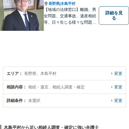
長野県
木島平村
|
【地域の法律窓口】離婚、男
詳細を見
女問題、交通事故、遺産相続
る
等、日々生じる様々な問題に
ついて、相談者の悩みを一緒
に考え、適切な解決を図りま
す。
エリア
長野県、木島平村
変更
相談内容
相続・遺言、相続人調査・確定
変更
詳細条件
未選択
変更
木島平村から近い相続人調査・確定に強い弁護士