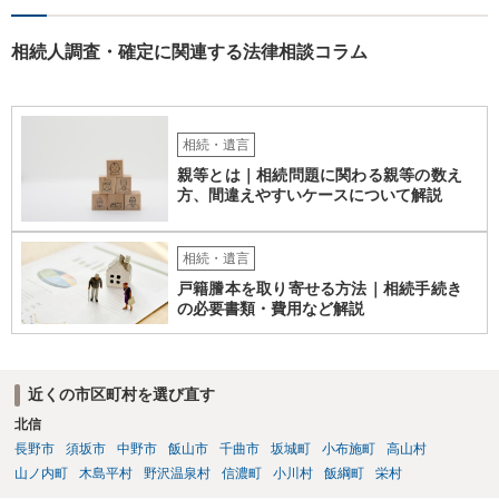
相続人調査・確定に関連する法律相談コラム
相続・遺言
親等とは｜相続問題に関わる親等の数え
方、間違えやすいケースについて解説
相続・遺言
戸籍謄本を取り寄せる方法｜相続手続き
の必要書類・費用など解説
近くの市区町村を選び直す
北信
長野市
須坂市
中野市
飯山市
千曲市
坂城町
小布施町
高山村
山ノ内町
木島平村
野沢温泉村
信濃町
小川村
飯綱町
栄村