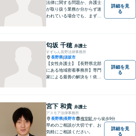
法律に関する問題か、弁護士
詳細を見
が取り扱う業務か分からず迷
る
われている場合でも、まずは
ご連絡ください。正確な見通
しと解決方針が立てられま
す。
匂坂 千穂
弁護士
すずらん長野法律事務所
長野県
須坂市
|
【女性弁護士】【長野県北部
詳細を見
にある地域密着事務所】専門
る
家による最善の解決を！依頼
者の笑顔を取り戻すため、迅
速かつ丁寧なリーガルサービ
スをご提供します。
宮下 和貴
弁護士
アスモア法律事務所
長野県
長野市
権堂駅
から徒歩9分
|
早めのご相談が大切です、お
詳細を見
気軽にご相談ください。
る