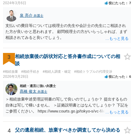
2024年3月6日
役にたった
7
泉 亮介
弁護士
支払いの費目等については税理士の先生や会計士の先生にご相談され
た方が良いかと思われます。 顧問税理士の方がいらっしゃれば、まず
相談されてみると良いでしょう。
3
相続放棄後の訴状対応と答弁書作成についての相
談
#相続放棄
#相続手続き
#相続人調査・確定
#相続トラブルの代理交渉
2026年3月28日
役にたった
6
相続・遺言に強い弁護士
髙橋 俊太
弁護士
＞相続放棄申述受理証明書の写しで良いのでしょうか？ 提出するもの
自体は写しで構いません。 ＞証拠説明書とはなんでしょうか？ 下記を
ご参照ください。 https://www.courts.go.jp/tokyo-s/vc-files/tokyo-s/file/
14-1kisairei.pdf
4
父の遺産相続、放棄すべきか調査してから決める