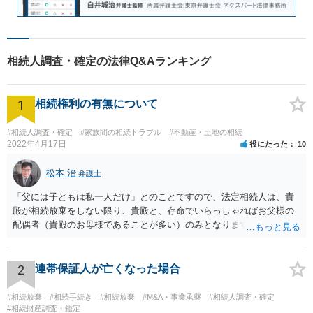
相続人調査・確定の法律Q&Aランキング
1
相続権利の有無について
#相続人調査・確定
#家族間の相続トラブル
#不動産・土地の相続
2022年4月17日
役にたった
10
松本 治
弁護士
「父には子どもは私一人だけ」とのことですので、法定相続人は、貴
殿が相続放棄をしない限り、貴殿と、存命でいらっしゃればお父様の
配偶者（貴殿のお母様であることが多い）のみとなります。遺言がな
い限り、「次男」（お父様の弟）らの相続権は発生しません。
2
連帯保証人が亡くなった場合
#相続放棄
#相続手続き
#相続放棄
#M&A・事業承継
#相続人調査・確定
#相続財産調査・鑑定