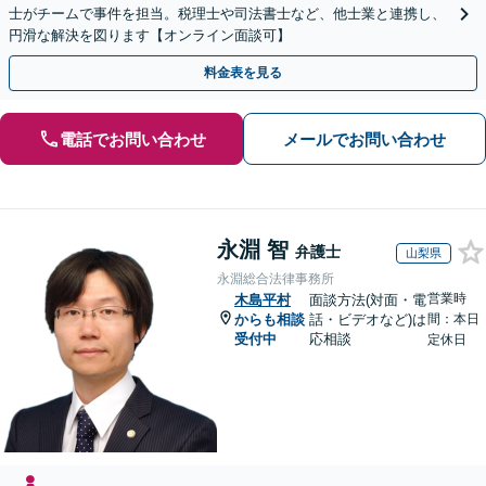
士がチームで事件を担当。税理士や司法書士など、他士業と連携し、
円滑な解決を図ります【オンライン面談可】
料金表を見る
電話でお問い合わせ
メールでお問い合わせ
永淵 智
弁護士
山梨県
永淵総合法律事務所
営業時
木島平村
面談方法(対面・電
からも相談
話・ビデオなど)は
間：本日
受付中
応相談
定休日