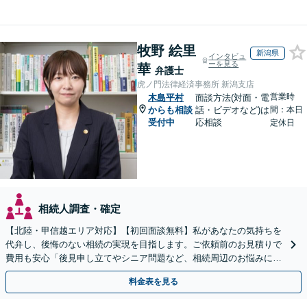
牧野 絵里
新潟県
インタビュ
ーを見る
華
弁護士
虎ノ門法律経済事務所 新潟支店
営業時
木島平村
面談方法(対面・電
からも相談
話・ビデオなど)は
間：本日
受付中
応相談
定休日
相続人調査・確定
【北陸・甲信越エリア対応】【初回面談無料】私があなたの気持ちを
代弁し、後悔のない相続の実現を目指します。ご依頼前のお見積りで
費用も安心「後見申し立てやシニア問題など、相続周辺のお悩みにも
対処可能」【WEB面談対応】
料金表を見る