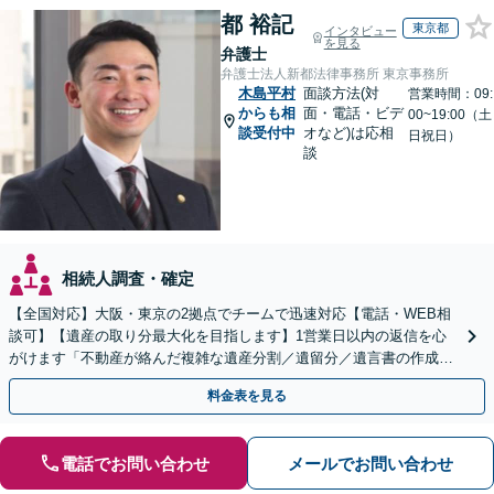
都 裕記
東京都
インタビュー
を見る
弁護士
弁護士法人新都法律事務所 東京事務所
木島平村
面談方法(対
営業時間：09:
からも相
面・電話・ビデ
00~19:00（土
談受付中
オなど)は応相
日祝日）
談
相続人調査・確定
【全国対応】大阪・東京の2拠点でチームで迅速対応【電話・WEB相
談可】【遺産の取り分最大化を目指します】1営業日以内の返信を心
がけます「不動産が絡んだ複雑な遺産分割／遺留分／遺言書の作成・
執行／事業承継など、お任せください」【休日相談あり】
料金表を見る
電話でお問い合わせ
メールでお問い合わせ