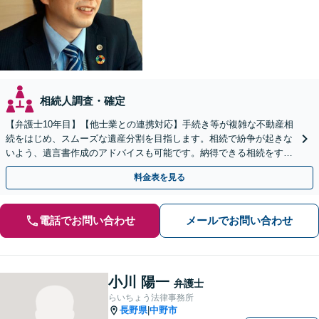
相続人調査・確定
【弁護士10年目】【他士業との連携対応】手続き等が複雑な不動産相
続をはじめ、スムーズな遺産分割を目指します。相続で紛争が起きな
いよう、遺言書作成のアドバイスも可能です。納得できる相続をする
ため、お早めにご相談ください。【休日・夜間相談可】
料金表を見る
電話でお問い合わせ
メールでお問い合わせ
小川 陽一
弁護士
らいちょう法律事務所
長野県
中野市
|