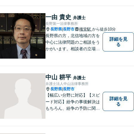
幅広く対応。話しやすい弁護
士が親身にサポートします。
どんな小さなお悩みでも、ま
一由 貴史
弁護士
ずはお気軽にご相談くださ
長野第一法律事務所
い。【完全個室で相談】
長野県
長野市
権堂駅
から徒歩10分
|
長野県の方，北信地域の方を
詳細を見
中心に法律問題のご相談をう
る
かがいます。相談者の立場を
尊重し，かつ，客観的なアド
バイスをいたします。
中山 耕平
弁護士
弁護士法人中山法律事務所
長野県
長野市
|
【幅広い分野に対応】【スピ
詳細を見
ード対応】紛争の事後解決は
る
もちろん、紛争の予防に関す
るアドバイスもご提供いたし
ます。そのために、常日頃か
ら弁護士へ事前に法律相談を