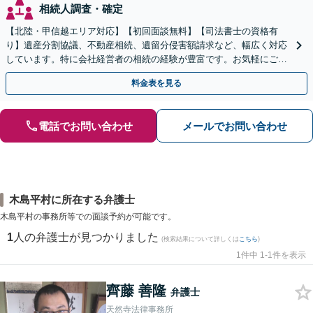
相続人調査・確定
【北陸・甲信越エリア対応】【初回面談無料】【司法書士の資格有
り】遺産分割協議、不動産相続、遺留分侵害額請求など、幅広く対応
しています。特に会社経営者の相続の経験が豊富です。お気軽にご相
談ください。【休日・夜間面談可】【オンライン面談可】
料金表を見る
電話でお問い合わせ
メールでお問い合わせ
木島平村に所在する弁護士
木島平村の事務所等での面談予約が可能です。
1
人の弁護士が見つかりました
(検索結果について詳しくは
こちら
)
1件中 1-1件を表示
齊藤 善隆
弁護士
天然寺法律事務所