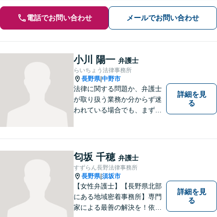
電話でお問い合わせ
メールでお問い合わせ
小川 陽一
弁護士
らいちょう法律事務所
長野県
中野市
|
法律に関する問題か、弁護士
詳細を見
が取り扱う業務か分からず迷
る
われている場合でも、まずは
ご連絡ください。正確な見通
しと解決方針が立てられま
す。
匂坂 千穂
弁護士
すずらん長野法律事務所
長野県
須坂市
|
【女性弁護士】【長野県北部
詳細を見
にある地域密着事務所】専門
る
家による最善の解決を！依頼