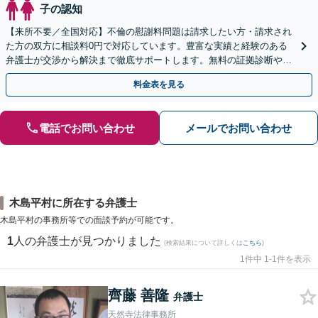
子の認知
【来所不要／全国対応】不倫の慰謝料問題は請求したい方・請求され
た方の双方に相談料0円で対応しています。豊富な実績と経験のある
弁護士が交渉から解決まで徹底サポートします。無料の証拠診断や着
手金の返還保証もありますので安心してご相談ください。
料金表を見る
電話でお問い合わせ
メールでお問い合わせ
木島平村に所在する弁護士
木島平村の事務所等での面談予約が可能です。
1
人の弁護士が見つかりました
(検索結果について詳しくは
こちら
)
1件中 1-1件を表示
齊藤 善隆
弁護士
天然寺法律事務所