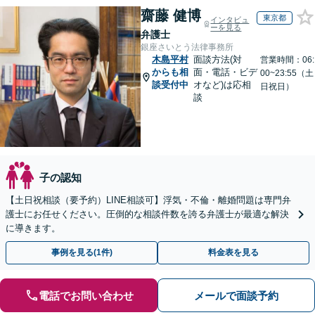
齋藤 健博
東京都
インタビュ
ーを見る
弁護士
銀座さいとう法律事務所
木島平村
面談方法(対
営業時間：06:
からも相
面・電話・ビデ
00~23:55（土
談受付中
オなど)は応相
日祝日）
談
子の認知
【土日祝相談（要予約）LINE相談可】浮気・不倫・離婚問題は専門弁
護士にお任せください。圧倒的な相談件数を誇る弁護士が最適な解決
に導きます。
事例を見る(1件)
料金表を見る
電話でお問い合わせ
メールで面談予約