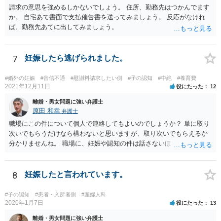
請求の意思を強めるしかないでしょう。 住所、勤務先はつかんでます
か。 自宅あて書面で支払催告書を送ってみましょう。 反応がなけれ
ば、勤務先あてに出してみましょう。
7
妊娠したら逃げられました。
#婚外の妊娠
#音信不通
#慰謝料請求したい側
#子の認知
#中絶
#養育費
2021年12月11日
役にたった
12
離婚・男女問題に強い弁護士
原田 和幸
弁護士
職場にこの件について個人で連絡してもよいのでしょうか？ 単に取り
次いでもらうだけなら構わないと思いますが、取り次いでもらえるか
分かりませんね。 職場に、妊娠や認知の件は話さないほうがよいと思
います。 それとも弁護士を通すべきなのでしょうか？ 相談者で対応が
難しいと思われれば、弁護士に入ってもらうことも検討されてくださ
い。 一度、お近くの弁護士に相談されてみてもよいと思います。
8
妊娠したと言われています。
#子の認知
#患者・入所者側
#産婦人科
2020年1月7日
役にたった
13
離婚・男女問題に強い弁護士