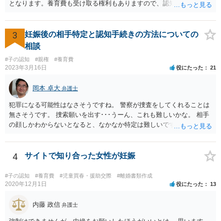
となります。養育費も受け取る権利もありますので、認知等につきお
相手がきちんと対応しないのであれば弁護士にご相談されることをお
勧めします。
3
妊娠後の相手特定と認知手続きの方法についての
相談
#子の認知
#親権
#養育費
2023年3月16日
役にたった
21
岡本 卓大
弁護士
犯罪になる可能性はなさそうですね。 警察が捜査をしてくれることは
無さそうです。 捜索願いを出す･･･うーん、これも難しいかな。 相手
の顔しかわからないとなると、なかなか特定は難しいですね。 お役に
立てず、すみません。
4
サイトで知り合った女性が妊娠
#子の認知
#養育費
#児童買春・援助交際
#離婚書類作成
2020年12月1日
役にたった
13
内藤 政信
弁護士