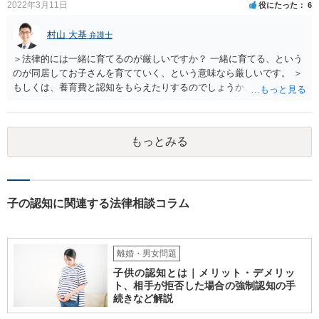
2022年3月11日
役にたった
6
村山 大基
弁護士
＞法律的には一緒に育てるのが厳しいですか？ 一緒に育てる、という
のが同居してお子さんを育てていく、という意味なら厳しいです。 ＞
もしくは、養育費と認知をもらえたりするのでしょうか、 相手が認知
を拒む場合、調停や裁判などの手続きで認知を求める必要がありま
す。 また、認知されたことを前提に、父親として子を養う義務があり
ますので、 養育費を請求できます。 ただ、極端な話相手に収入がなか
もっとみる
ったり、行方不明だったりすると、実際上の回収が難しい可能性はあ
ります。
子の認知に関連する法律相談コラム
離婚・男女問題
子供の認知とは｜メリット・デメリッ
ト、相手が拒否した場合の強制認知の手
続きなど解説