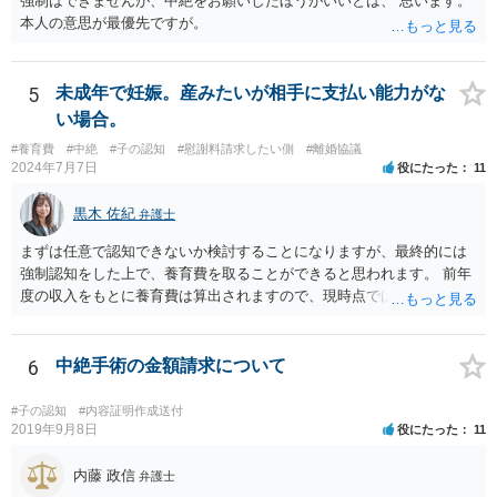
強制はできませんが、中絶をお願いしたほうがいいとは、 思います。
本人の意思が最優先ですが。
5
未成年で妊娠。産みたいが相手に支払い能力がな
い場合。
#養育費
#中絶
#子の認知
#慰謝料請求したい側
#離婚協議
2024年7月7日
役にたった
11
黒木 佐紀
弁護士
まずは任意で認知できないか検討することになりますが、最終的には
強制認知をした上で、養育費を取ることができると思われます。 前年
度の収入をもとに養育費は算出されますので、現時点では少額しか取
れないとしても、相手が大学を卒業して就職したら、そこで再度、養
育費の増額調停を起こすこともできます。 仮に中絶する場合でも、相
手方が妊娠について話し合いをしっかりしてくれない場合には、慰謝
6
中絶手術の金額請求について
料請求などもできる可能性があります。 いずれにせよ、親御さんとの
関わりが不可欠となると思われますので、一度話し合った上で、法律
#子の認知
#内容証明作成送付
事務所へ早めのご相談をされたほうがよろしいかと思います。
2019年9月8日
役にたった
11
内藤 政信
弁護士