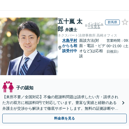
五十嵐 太
群馬県
インタビュ
ーを見る
郎
弁護士
ネクスパート法律事務所 高崎オフィス
木島平村
面談方法(対
営業時間：09:
からも相
面・電話・ビデ
00~21:00（土
談受付中
オなど)は応相
日祝日）
談
子の認知
【来所不要／全国対応】不倫の慰謝料問題は請求したい方・請求され
た方の双方に相談料0円で対応しています。豊富な実績と経験のある
弁護士が交渉から解決まで徹底サポートします。無料の証拠診断や着
手金の返還保証もありますので安心してご相談ください。
料金表を見る