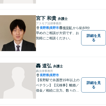
者の笑顔を取り戻すため、迅
速かつ丁寧なリーガルサービ
スをご提供します。
宮下 和貴
弁護士
アスモア法律事務所
長野県
長野市
権堂駅
から徒歩9分
|
早めのご相談が大切です、お
詳細を見
気軽にご相談ください。
る
轟 道弘
弁護士
轟法律事務所
長野県
長野市
|
【長野駅で弁護歴15年以上の
詳細を見
ベテラン】【元検事】離婚／
る
借金／相続に注力。数々の実
績を挙げてきた弁護士が、お
一人おひとりに寄り添い、皆
様の権利を守ります。社会情