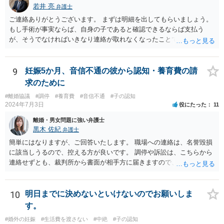
若井 亮
弁護士
ご連絡ありがとうございます。 まずは明細を出してもらいましょう。
もし手術が事実ならば、自身の子であると確認できるならば支払う
が、そうでなければいきなり連絡が取れなくなったことで不信感もあ
るし、自身の子であるか疑問に残る点もあるので、支払えないと回答
してはいかがでしょうか。 代理人となる場合ですが、事務所ごとにま
ちまちです。 弊所の場合、交渉をお受けするとなると20万円くらいが
9
妊娠5か月、音信不通の彼から認知・養育費の請
多いかと思います。
求のために
#離婚協議
#調停
#養育費
#音信不通
#子の認知
2024年7月3日
役にたった
11
離婚・男女問題に強い弁護士
黒木 佐紀
弁護士
簡単にはなりますが、ご回答いたします。 職場への連絡は、名誉毀損
に該当しうるので、控える方が良いです。 調停や訴訟は、こちらから
連絡せずとも、裁判所から書面が相手方に届きますので、連絡不要で
す。 ご要望は認知や養育費の請求でしょうか？ 任意に応じてもらえな
いのであれば、調停や訴訟をするしかないかと思います。
10
明日までに決めないといけないのでお願いしま
す。
#婚外の妊娠
#生活費を渡さない
#中絶
#子の認知