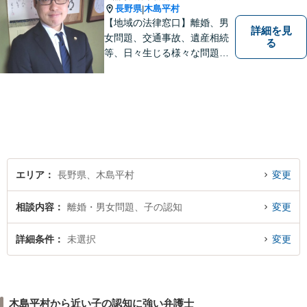
長野県
木島平村
|
【地域の法律窓口】離婚、男
詳細を見
女問題、交通事故、遺産相続
る
等、日々生じる様々な問題に
ついて、相談者の悩みを一緒
に考え、適切な解決を図りま
す。
エリア
長野県、木島平村
変更
相談内容
離婚・男女問題、子の認知
変更
詳細条件
未選択
変更
木島平村から近い子の認知に強い弁護士