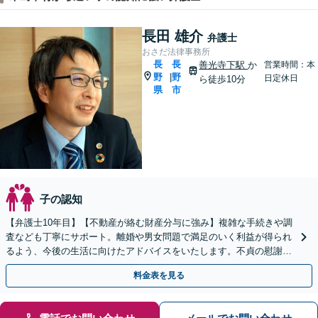
長田 雄介
弁護士
おさだ法律事務所
長
長
善光寺下駅
か
営業時間：本
野
野
|
日定休日
ら徒歩10分
県
市
子の認知
【弁護士10年目】【不動産が絡む財産分与に強み】複雑な手続きや調
査なども丁寧にサポート。離婚や男女問題で満足のいく利益が得られ
るよう、今後の生活に向けたアドバイスをいたします。不貞の慰謝料
請求もお任せください。【完全個室】【子連れ歓迎】
料金表を見る