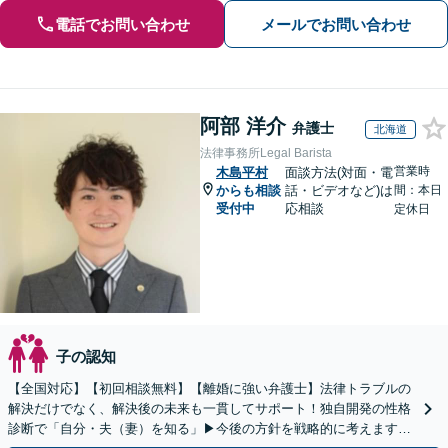
電話でお問い合わせ
メールでお問い合わせ
阿部 洋介
弁護士
北海道
法律事務所Legal Barista
営業時
木島平村
面談方法(対面・電
からも相談
話・ビデオなど)は
間：本日
受付中
応相談
定休日
子の認知
【全国対応】【初回相談無料】【離婚に強い弁護士】法律トラブルの
解決だけでなく、解決後の未来も一貫してサポート！独自開発の性格
診断で「自分・夫（妻）を知る」▶︎今後の方針を戦略的に考えます！