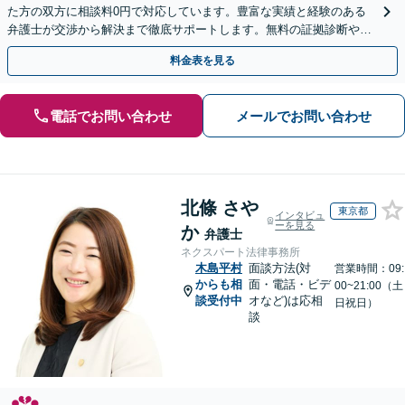
た方の双方に相談料0円で対応しています。豊富な実績と経験のある
弁護士が交渉から解決まで徹底サポートします。無料の証拠診断や着
手金の返還保証もありますので安心してご相談ください。
料金表を見る
電話でお問い合わせ
メールでお問い合わせ
北條 さや
東京都
インタビュ
ーを見る
か
弁護士
ネクスパート法律事務所
木島平村
面談方法(対
営業時間：09:
からも相
面・電話・ビデ
00~21:00（土
談受付中
オなど)は応相
日祝日）
談