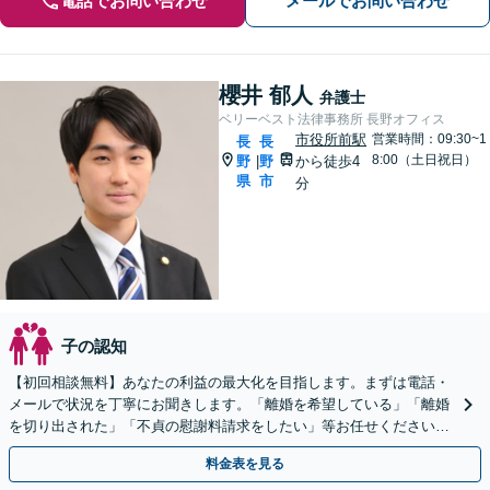
電話でお問い合わせ
メールでお問い合わせ
櫻井 郁人
弁護士
ベリーベスト法律事務所 長野オフィス
市役所前駅
営業時間：09:30~1
長
長
8:00（土日祝日）
野
野
から徒歩4
|
県
市
分
子の認知
【初回相談無料】あなたの利益の最大化を目指します。まずは電話・
メールで状況を丁寧にお聞きします。「離婚を希望している」「離婚
を切り出された」「不貞の慰謝料請求をしたい」等お任せください。
【リーズナブルな料金設定】
料金表を見る