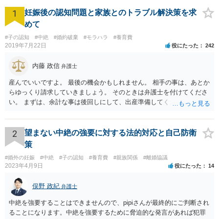
1
妊娠後の認知問題と家族とのトラブル解決策を求
めて
#子の認知
#中絶
#婚約破棄
#モラハラ
#養育費
2019年7月22日
役にたった
242
内藤 政信
弁護士
産んでいいですよ。 最後の機会かもしれません。 相手の事は、あとか
らゆっくり請求していきましょう。 そのときは弁護士を付けてくださ
い。 まずは、余計な事は後回しにして、出産準備してください。
2
望まない中絶の強要に対する法的対応と自己防衛
策
#婚外の妊娠
#中絶
#子の認知
#養育費
#親族関係
#離婚協議
2023年4月9日
役にたった
14
俣野 政紀
弁護士
中絶を強要することはできませんので、pipiさんが最終的にご判断され
ることになります。中絶を強要するために脅迫的な発言があれば犯罪