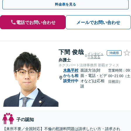
【休日夜間／オンライン相談OK】
料金表を見る
電話でお問い合わせ
メールでお問い合わせ
下間 俊哉
沖縄県
インタビュ
ーを見る
弁護士
ネクスパート法律事務所 那覇オフィス
木島平村
面談方法(対
営業時間：09:
からも相
面・電話・ビデ
00~21:00（土
談受付中
オなど)は応相
日祝日）
談
子の認知
【来所不要／全国対応】不倫の慰謝料問題は請求したい方・請求され