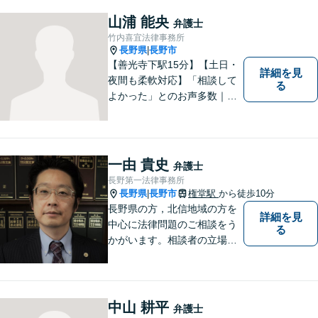
勢に合わせ、日々知見をアッ
山浦 能央
弁護士
プデートしながら事件に取り
竹内喜宜法律事務所
組みます！【駐車場有】
長野県
長野市
|
【善光寺下駅15分】【土日・
詳細を見
夜間も柔軟対応】「相談して
る
よかった」とのお声多数｜交
通事故・相続・企業法務など
幅広く対応。話しやすい弁護
士が親身にサポートします。
どんな小さなお悩みでも、ま
一由 貴史
弁護士
ずはお気軽にご相談くださ
長野第一法律事務所
い。【完全個室で相談】
長野県
長野市
権堂駅
から徒歩10分
|
長野県の方，北信地域の方を
詳細を見
中心に法律問題のご相談をう
る
かがいます。相談者の立場を
尊重し，かつ，客観的なアド
バイスをいたします。
中山 耕平
弁護士