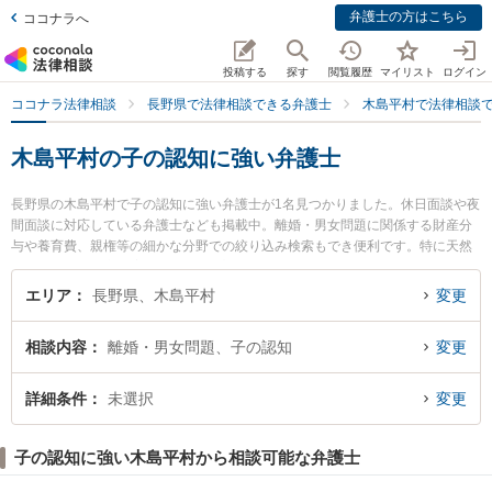
弁護士の方はこちら
ココナラへ
投稿する
探す
閲覧履歴
マイリスト
ログイン
ココナラ法律相談
長野県で法律相談できる弁護士
木島平村で法律相談
木島平村の子の認知に強い弁護士
長野県の木島平村で子の認知に強い弁護士が1名見つかりました。休日面談や夜
間面談に対応している弁護士なども掲載中。離婚・男女問題に関係する財産分
与や養育費、親権等の細かな分野での絞り込み検索もでき便利です。特に天然
寺法律事務所の齊藤 善隆弁護士のプロフィール情報や弁護士費用、強みなどが
注目されています。『木島平村で土日や夜間に発生した子の認知のトラブルを
エリア
長野県、木島平村
変更
今すぐに弁護士に相談したい』『子の認知のトラブル解決の実績豊富な近くの
弁護士を検索したい』『初回相談無料で子の認知を法律相談できる木島平村内
相談内容
離婚・男女問題、子の認知
変更
の弁護士に相談予約したい』などでお困りの相談者さんにおすすめです。
詳細条件
未選択
変更
子の認知に強い木島平村から相談可能な弁護士