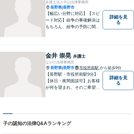
弁護士法人中山法律事務所
長野県
長野市
|
【幅広い分野に対応】【スピ
詳細を見
ード対応】紛争の事後解決は
る
もちろん、紛争の予防に関す
るアドバイスもご提供いたし
ます。そのために、常日頃か
ら弁護士へ事前に法律相談を
する癖をつけることを勧めて
金井 崇晃
弁護士
おります。早期相談が早期解
ながの法律事務所
決に繋がりますのでお気軽に
長野県
長野市
市役所前駅
から徒歩9分
|
ご相談ください。
【長野駅・市役所前駅9分】
詳細を見
【休日・夜間面談可】お客様
る
が何を望まれ、そのご希望を
実現するためにどのような方
法が最適かを常に考えなが
ら、一つひとつの案件に向き
合っています。 できる限り負
担を軽減し、スピーディーな
子の認知の法律Q&Aランキング
解決を目指すことを信条とし
ています。