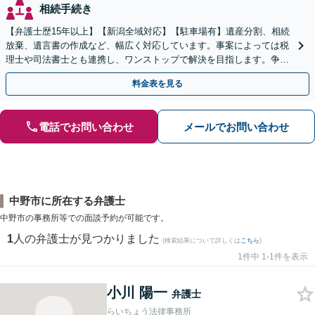
相続手続き
【弁護士歴15年以上】【新潟全域対応】【駐車場有】遺産分割、相続
放棄、遺言書の作成など、幅広く対応しています。事案によっては税
理士や司法書士とも連携し、ワンストップで解決を目指します。争い
を防ぐためにもぜひご相談ください。【分割払い可】
料金表を見る
電話でお問い合わせ
メールでお問い合わせ
中野市に所在する弁護士
中野市の事務所等での面談予約が可能です。
1
人の弁護士が見つかりました
(検索結果について詳しくは
こちら
)
1件中 1-1件を表示
小川 陽一
弁護士
らいちょう法律事務所