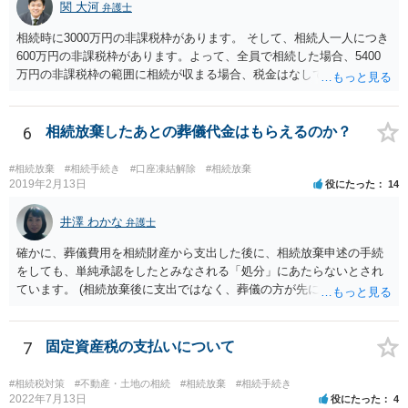
関 大河
弁護士
相続時に3000万円の非課税枠があります。 そして、相続人一人につき
600万円の非課税枠があります。よって、全員で相続した場合、5400
万円の非課税枠の範囲に相続が収まる場合、税金はなしです。 一人が
相続放棄すると、600万円の枠が一つ減ります。よって、4800万円の
範囲となります。 一般的には、全員で相続する方が税金はお得です。
また、全員で相続しても、話し合いの結果、親がすべて相続と決める
6
相続放棄したあとの葬儀代金はもらえるのか？
こともできます。この場合でも相続の非課税枠は、全員で相続した540
0万円分使えます。 父が亡くなり、母が全部相続すると、母から三人
#相続放棄
#相続手続き
#口座凍結解除
#相続放棄
で相続する際は、4800万円が非課税枠となります。 そうすると、母が
2019年2月13日
役にたった
14
亡くなってから相続すると、両親のどちらかが亡くなってから相続す
るより非課税の枠が減少します。 計画的に相続をするのがおすすめと
井澤 わかな
弁護士
いうことになります。これ以外にも気をつける点はあるかもしれませ
確かに、葬儀費用を相続財産から支出した後に、相続放棄申述の手続
んので、一度相談して想定するのがおすすめと思います。
をしても、単純承認をしたとみなされる「処分」にあたらないとされ
ています。 (相続放棄後に支出ではなく、葬儀の方が先に来るのが通常
だと思いますので、葬儀→葬儀費用を相続財産から支出→相続放棄申
述の手続ということだと思いますが) ただ、葬儀費用ならいくらでもよ
いということではなく、身分相応の、社会的儀式として当然認められ
7
固定資産税の支払いについて
る程度の金額に留まると考えた方がよいです。 もし、相続人の皆さん
に葬儀費用を支出する経済力がなく、質素な葬儀を行った費用であれ
#相続税対策
#不動産・土地の相続
#相続放棄
#相続手続き
ば相続財産から支出しても単純承認と認められない可能性が高いの
2022年7月13日
役にたった
4