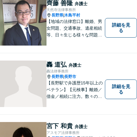
齊藤 善隆
弁護士
天然寺法律事務所
長野県
木島平村
|
【地域の法律窓口】離婚、男
詳細を見
女問題、交通事故、遺産相続
る
等、日々生じる様々な問題に
ついて、相談者の悩みを一緒
に考え、適切な解決を図りま
す。
轟 道弘
弁護士
轟法律事務所
長野県
長野市
|
【長野駅で弁護歴15年以上の
詳細を見
ベテラン】【元検事】離婚／
る
借金／相続に注力。数々の実
績を挙げてきた弁護士が、お
一人おひとりに寄り添い、皆
様の権利を守ります。社会情
勢に合わせ、日々知見をアッ
宮下 和貴
弁護士
プデートしながら事件に取り
アスモア法律事務所
組みます！【駐車場有】