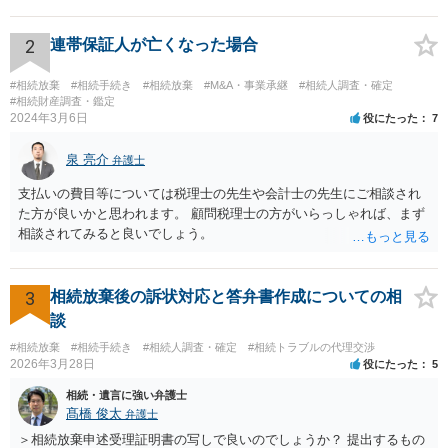
持分を父親が取得した場合，住み続けるのは難しいかも知れません。
2
連帯保証人が亡くなった場合
#相続放棄
#相続手続き
#相続放棄
#M&A・事業承継
#相続人調査・確定
#相続財産調査・鑑定
2024年3月6日
役にたった
7
泉 亮介
弁護士
支払いの費目等については税理士の先生や会計士の先生にご相談され
た方が良いかと思われます。 顧問税理士の方がいらっしゃれば、まず
相談されてみると良いでしょう。
3
相続放棄後の訴状対応と答弁書作成についての相
談
#相続放棄
#相続手続き
#相続人調査・確定
#相続トラブルの代理交渉
2026年3月28日
役にたった
5
相続・遺言に強い弁護士
髙橋 俊太
弁護士
＞相続放棄申述受理証明書の写しで良いのでしょうか？ 提出するもの