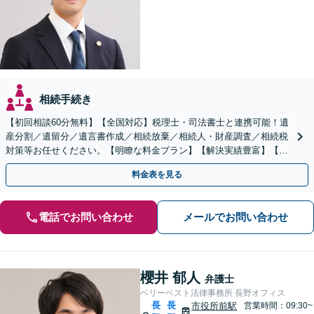
相続手続き
【初回相談60分無料】【全国対応】税理士・司法書士と連携可能！遺
産分割／遺留分／遺言書作成／相続放棄／相続人・財産調査／相続税
対策等お任せください。【明瞭な料金プラン】【解決実績豊富】【電
話相談可】
料金表を見る
電話でお問い合わせ
メールでお問い合わせ
櫻井 郁人
弁護士
ベリーベスト法律事務所 長野オフィス
長
長
市役所前駅
営業時間：09:30~