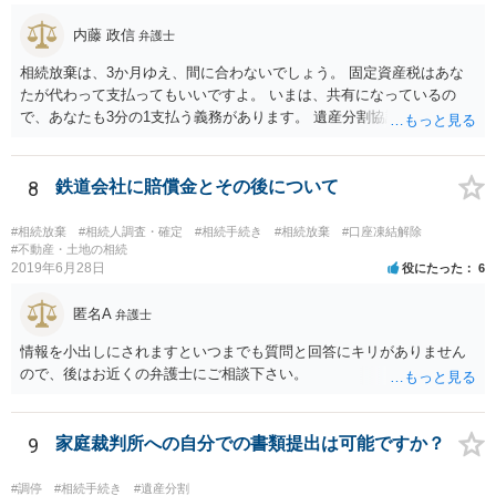
で、相続放棄申述が受理される可能性も高いと思います。
内藤 政信
弁護士
相続放棄は、3か月ゆえ、間に合わないでしょう。 固定資産税はあな
たが代わって支払ってもいいですよ。 いまは、共有になっているの
で、あなたも3分の1支払う義務があります。 遺産分割協議をして、不
動産取得者を決めて、相続登記する必要があります。 登記名義人に支
払い義務があります。
8
鉄道会社に賠償金とその後について
#相続放棄
#相続人調査・確定
#相続手続き
#相続放棄
#口座凍結解除
#不動産・土地の相続
2019年6月28日
役にたった
6
匿名A
弁護士
情報を小出しにされますといつまでも質問と回答にキリがありません
ので、後はお近くの弁護士にご相談下さい。
9
家庭裁判所への自分での書類提出は可能ですか？
#調停
#相続手続き
#遺産分割