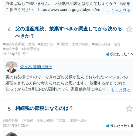
自体は写しで構いません。 ＞証拠説明書とはなんでしょうか？ 下記を
ご参照ください。 https://www.courts.go.jp/tokyo-s/vc-files/tokyo-s/file/
14-1kisairei.pdf
4
父の遺産相続、放棄すべきか調査してから決める
べきか？
#相続財産調査・鑑定
#遺産分割
#不動産・土地の相続
#相続人調査・確定
#相続放棄
#相続手続き
2025年7月15日
役にたった
5
佐々木 晋輔
弁護士
実のお父様ですので、できればお父様が住んでおられたマンションの
処理をされる方向で考えられたらと思います。 放棄するかどうかは、
知ってから3カ月以内が原則ですが、家庭裁判所に申立すれば3カ月の
期間を伸長することができます。 その間に、財産の状況を調査して、
放棄するかどうか決めることができます。 銀行やサラ金が数年も放置
することはありませんので、数年後に借金が発見される可能性はほぼ
5
相続税の節税になるのは？
ありません。 なお、私が扱った相続放棄を検討していた案件で、期間
伸長して調査したところ、サラ金に対する過払金など相当な財産が見
#遺産分割
#不動産・土地の相続
#協議
#相続手続き
つかったため相続したという事例がありました。
2024年8月25日
役にたった
5