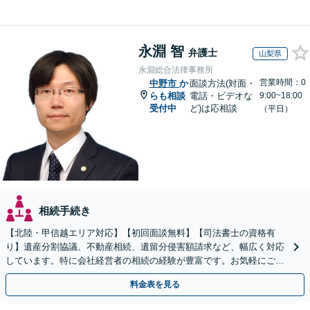
永淵 智
弁護士
山梨県
永淵総合法律事務所
営業時間：0
中野市
か
面談方法(対面・
らも相談
電話・ビデオな
9:00~18:00
受付中
ど)は応相談
（平日）
相続手続き
【北陸・甲信越エリア対応】【初回面談無料】【司法書士の資格有
り】遺産分割協議、不動産相続、遺留分侵害額請求など、幅広く対応
しています。特に会社経営者の相続の経験が豊富です。お気軽にご相
談ください。【休日・夜間面談可】【オンライン面談可】
料金表を見る