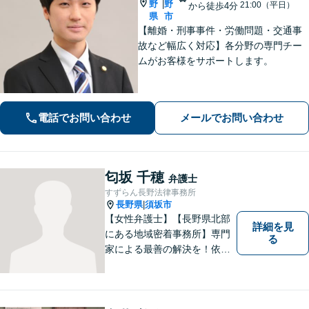
野
野
|
21:00（平日）
から徒歩4分
県
市
【離婚・刑事事件・労働問題・交通事
故など幅広く対応】各分野の専門チー
ムがお客様をサポートします。
電話でお問い合わせ
メールでお問い合わせ
匂坂 千穂
弁護士
すずらん長野法律事務所
長野県
須坂市
|
【女性弁護士】【長野県北部
詳細を見
にある地域密着事務所】専門
る
家による最善の解決を！依頼
者の笑顔を取り戻すため、迅
速かつ丁寧なリーガルサービ
スをご提供します。