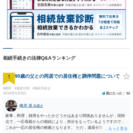
相続手続きの法律Q&Aランキング
1
90歳の父との同居での居住権と調停問題について
#調停
#遺産分割
#相続手続き
2018年5月9日
役にたった
52
峰岸 泉
弁護士
家事，料理，雑用をやったかどうかはあまり関係ありませんが，現時
点で，一応母親からの相続により，持分をもっているようですので，
これが一応の居住権の根拠となります。 ただ，遺産分割により，母の