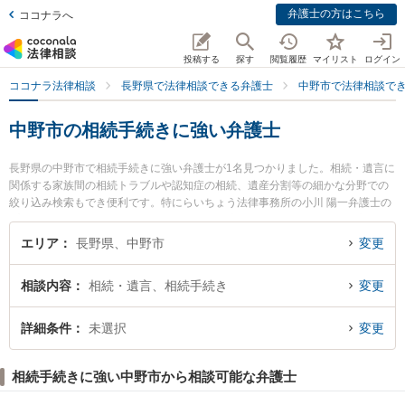
弁護士の方はこちら
ココナラへ
投稿する
探す
閲覧履歴
マイリスト
ログイン
ココナラ法律相談
長野県で法律相談できる弁護士
中野市で法律相談で
中野市の相続手続きに強い弁護士
長野県の中野市で相続手続きに強い弁護士が1名見つかりました。相続・遺言に
関係する家族間の相続トラブルや認知症の相続、遺産分割等の細かな分野での
絞り込み検索もでき便利です。特にらいちょう法律事務所の小川 陽一弁護士の
プロフィール情報や弁護士費用、強みなどが注目されています。『中野市で土
日や夜間に発生した相続手続きのトラブルを今すぐに弁護士に相談したい』
エリア
長野県、中野市
変更
『相続手続きのトラブル解決の実績豊富な近くの弁護士を検索したい』『初回
相談無料で相続手続きを法律相談できる中野市内の弁護士に相談予約したい』
相談内容
相続・遺言、相続手続き
変更
などでお困りの相談者さんにおすすめです。
詳細条件
未選択
変更
相続手続きに強い中野市から相談可能な弁護士