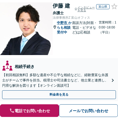
伊藤 建
富山県
インタビュー
を見る
弁護士
法律事務所Z 富山オフィス
営業時間：1
中野市
か
面談方法(対面・
らも相談
電話・ビデオな
0:00~18:00
受付中
ど)は応相談
（平日）
相続手続き
【初回相談無料】多額な遺産や不公平な相続などに、経験豊富な弁護
士がチームで事件を担当。税理士や司法書士など、他士業と連携し、
円滑な解決を図ります【オンライン面談可】
料金表を見る
電話でお問い合わせ
メールでお問い合わせ