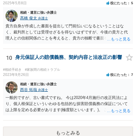
2025年5月8日
役にたった
5
相続・遺言に強い弁護士
髙橋 俊太
弁護士
貴方自身が作成した書面を提出して門前払いになるということはな
く、裁判所としては受理せざるを得ないはずですが、今後の貴方と代
理人との信頼関係のことを考えると、貴方の独断で書面を提出したり
裁判所に電話したりするのはお勧めしにくいところです。 現在の弁護
士が主張書面の提出を渋っているようですが、弁護士として提出の実
益がないと考えている可能性もあると思いますので、そのあたりも含
10
身元保証人の賠償義務、契約内容と法改正の影響
めて、弁護士見解を確認等するためによく打ち合わせた方がよいと思
います。単に面倒臭いということで書面提出をしないということであ
#相続手続き
#家族間の相続トラブル
れば、当該弁護士との委任関係を修了した上で、貴方のほうで書面提
2023年9月26日
役にたった
7
出することを検討なさった方がよいでしょう。
相続・遺言に強い弁護士
西谷 拓哉
弁護士
一般的ですが、古い書式ですね。 今は2020年4月施行の改正民法によ
り、個人根保証といういわゆる包括的な損害賠償義務の保証について
は上限を定める必要があります(極度額といいます。)。 この書式にサ
インしても、実際は連帯保証部分は民法465条の2②により無効とな
り、会社側は請求できない可能性が高そうです。
もっとみる