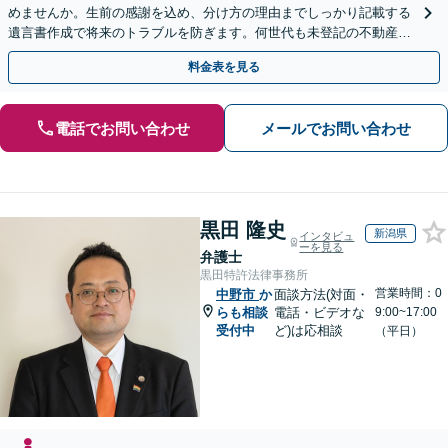
めませんか。生前の感謝を込め、分け方の理由までしっかり記載する
遺言書作成で将来のトラブルを防ぎます。何世代も未登記の不動産問
題も対応可能。【電話相談・WEB面談可】
料金表を見る
電話でお問い合わせ
メールでお問い合わせ
黒田 隆史
新潟県
インタビュ
ーを見る
弁護士
黒田特許法律事務所
営業時間：0
中野市
か
面談方法(対面・
らも相談
電話・ビデオな
9:00~17:00
受付中
ど)は応相談
（平日）