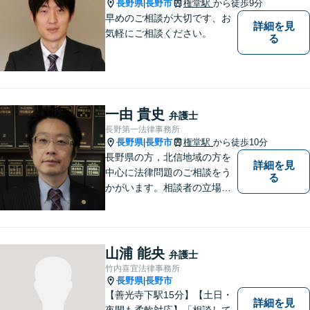
長野県
長野市
権堂駅
から徒歩9分
|
早めのご相談が大切です、お
詳細を見
気軽にご相談ください。
る
一由 貴史
弁護士
長野第一法律事務所
長野県
長野市
権堂駅
から徒歩10分
|
長野県の方，北信地域の方を
詳細を見
中心に法律問題のご相談をう
る
かがいます。相談者の立場を
尊重し，かつ，客観的なアド
バイスをいたします。
山浦 能央
弁護士
竹内喜宜法律事務所
長野県
長野市
|
【善光寺下駅15分】【土日・
詳細を見
夜間も柔軟対応】「相談して