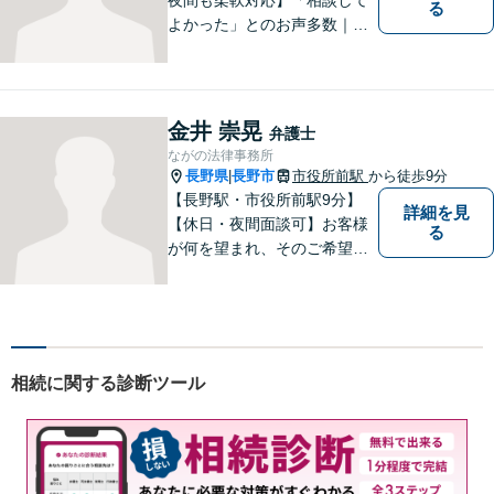
る
よかった」とのお声多数｜交
通事故・相続・企業法務など
幅広く対応。話しやすい弁護
士が親身にサポートします。
どんな小さなお悩みでも、ま
金井 崇晃
弁護士
ずはお気軽にご相談くださ
ながの法律事務所
い。【完全個室で相談】
長野県
長野市
市役所前駅
から徒歩9分
|
【長野駅・市役所前駅9分】
詳細を見
【休日・夜間面談可】お客様
る
が何を望まれ、そのご希望を
実現するためにどのような方
法が最適かを常に考えなが
ら、一つひとつの案件に向き
合っています。 できる限り負
担を軽減し、スピーディーな
相続に関する診断ツール
解決を目指すことを信条とし
ています。