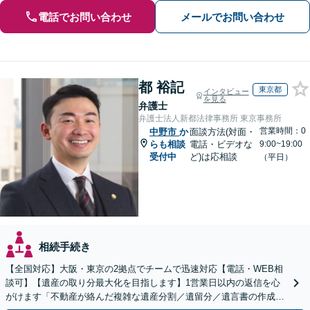
電話でお問い合わせ
メールでお問い合わせ
都 裕記
東京都
インタビュー
を見る
弁護士
弁護士法人新都法律事務所 東京事務所
営業時間：0
中野市
か
面談方法(対面・
らも相談
電話・ビデオな
9:00~19:00
受付中
ど)は応相談
（平日）
相続手続き
【全国対応】大阪・東京の2拠点でチームで迅速対応【電話・WEB相
談可】【遺産の取り分最大化を目指します】1営業日以内の返信を心
がけます「不動産が絡んだ複雑な遺産分割／遺留分／遺言書の作成・