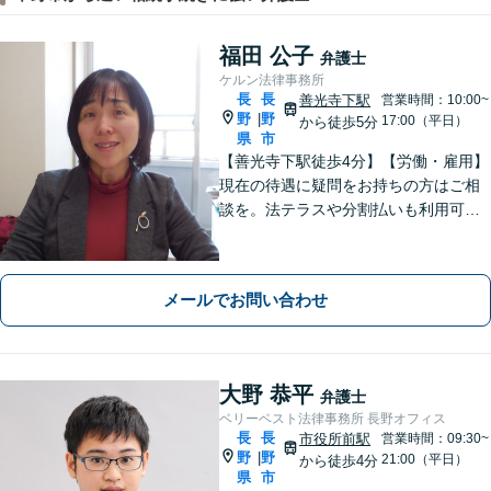
福田 公子
弁護士
ケルン法律事務所
長
長
善光寺下駅
営業時間：10:00~
野
野
|
17:00（平日）
から徒歩5分
県
市
【善光寺下駅徒歩4分】【労働・雇用】
現在の待遇に疑問をお持ちの方はご相
談を。法テラスや分割払いも利用可
能。【完全個室】【子連れ相談可】
【駐車場あり】
メールでお問い合わせ
大野 恭平
弁護士
ベリーベスト法律事務所 長野オフィス
長
長
市役所前駅
営業時間：09:30~
野
野
|
21:00（平日）
から徒歩4分
県
市