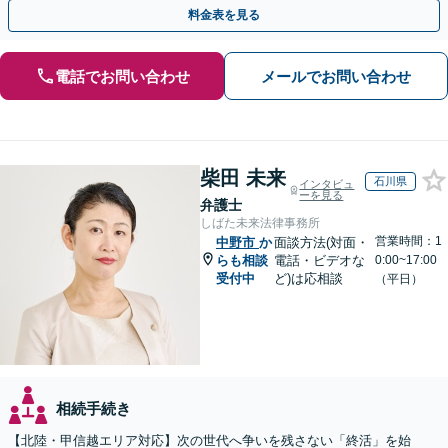
執行／事業承継など、お任せください」【休日相談あり】
料金表を見る
電話でお問い合わせ
メールでお問い合わせ
柴田 未来
石川県
インタビュ
ーを見る
弁護士
しばた未来法律事務所
営業時間：1
中野市
か
面談方法(対面・
らも相談
電話・ビデオな
0:00~17:00
受付中
ど)は応相談
（平日）
相続手続き
【北陸・甲信越エリア対応】次の世代へ争いを残さない「終活」を始