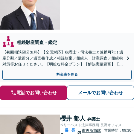
相続財産調査・鑑定
【初回相談60分無料】【全国対応】税理士・司法書士と連携可能！遺
産分割／遺留分／遺言書作成／相続放棄／相続人・財産調査／相続税
対策等お任せください。【明瞭な料金プラン】【解決実績豊富】【電
話相談可】
料金表を見る
電話でお問い合わせ
メールでお問い合わせ
櫻井 郁人
弁護士
ベリーベスト法律事務所 長野オフィス
長
長
市役所前駅
営業時間：09:30~