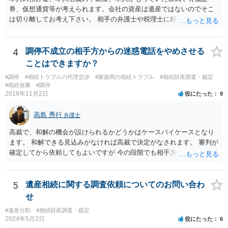
券、仮想通貨等が考えられます。会社の資産は遺産ではないのでそこ
は切り離してお考え下さい。 相手の弁護士や税理士に頼んでも守秘義
務を理由に断られる可能性が高いです。 資料は調停を起こしてから任
意に開示を求め、応じなければ「調査嘱託」という手続きを使って銀
行等に照会をかけることになるでしょう。 不動産は、相続登記が済ん
4
調停不成立の相手方からの迷惑電話をやめさせる
でいなければ市役所ないし区役所に、お子様と義父様のつながりがわ
ことはできますか？
かる戸籍一式を揃えてもちこみ、「名寄せ」という手続きをすると、
#調停
#相続トラブルの代理交渉
#家族間の相続トラブル
#相続財産調査・鑑定
分かると思います。遺産分割協議書の偽造等により既に相続登記され
#相続放棄
#調停
てしまっている場合は、住所などに当たりをつけて登記名義を調べて
2018年11月2日
役にたった
9
探すことになるでしょう。 代理人弁護士を立てられるのはおすすめで
すが、現代では、各々が自由に価格設定をしていますので、特に相場
高島 秀行
弁護士
はお示しできません。ただし、かつて日本弁護士連合会が設けていた
報酬基準を踏まえて価格設定している弁護士は一定数いると思います
高裁で、和解の機会が設けられるかどうかはケースバイケースとなり
ので、それが一応の目安となるでしょう。
ます。 和解できる見込みがなければ高裁で決定がなされます。 審判が
確定してから依頼してもよいですが 今の段階でも相手方の連絡が迷惑
であれば 弁護士に依頼してもよいと思います。
5
遺産相続に関する調査依頼についてのお問い合わ
せ
#遺産分割
#相続財産調査・鑑定
2024年5月2日
役にたった
6