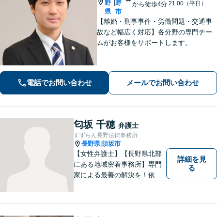
野
野
|
21:00（平日）
から徒歩4分
県
市
【離婚・刑事事件・労働問題・交通事
故など幅広く対応】各分野の専門チー
ムがお客様をサポートします。
電話でお問い合わせ
メールでお問い合わせ
匂坂 千穂
弁護士
すずらん長野法律事務所
長野県
須坂市
|
【女性弁護士】【長野県北部
詳細を見
にある地域密着事務所】専門
る
家による最善の解決を！依頼
者の笑顔を取り戻すため、迅
速かつ丁寧なリーガルサービ
スをご提供します。