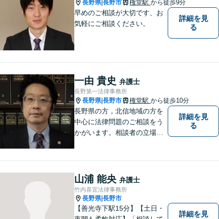
長野県
長野市
権堂駅
から徒歩9分
|
早めのご相談が大切です、お
詳細を見
気軽にご相談ください。
る
一由 貴史
弁護士
長野第一法律事務所
長野県
長野市
権堂駅
から徒歩10分
|
長野県の方，北信地域の方を
詳細を見
中心に法律問題のご相談をう
る
かがいます。相談者の立場を
尊重し，かつ，客観的なアド
バイスをいたします。
山浦 能央
弁護士
竹内喜宜法律事務所
長野県
長野市
|
【善光寺下駅15分】【土日・
詳細を見
夜間も柔軟対応】「相談して