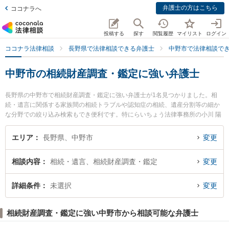
弁護士の方はこちら
ココナラへ
投稿する
探す
閲覧履歴
マイリスト
ログイン
ココナラ法律相談
長野県で法律相談できる弁護士
中野市で法律相談で
中野市の相続財産調査・鑑定に強い弁護士
長野県の中野市で相続財産調査・鑑定に強い弁護士が1名見つかりました。相
続・遺言に関係する家族間の相続トラブルや認知症の相続、遺産分割等の細か
な分野での絞り込み検索もでき便利です。特にらいちょう法律事務所の小川 陽
一弁護士のプロフィール情報や弁護士費用、強みなどが注目されています。
『中野市で土日や夜間に発生した相続財産調査・鑑定のトラブルを今すぐに弁
エリア
長野県、中野市
変更
護士に相談したい』『相続財産調査・鑑定のトラブル解決の実績豊富な近くの
弁護士を検索したい』『初回相談無料で相続財産調査・鑑定を法律相談できる
相談内容
相続・遺言、相続財産調査・鑑定
変更
中野市内の弁護士に相談予約したい』などでお困りの相談者さんにおすすめで
す。
詳細条件
未選択
変更
相続財産調査・鑑定に強い中野市から相談可能な弁護士