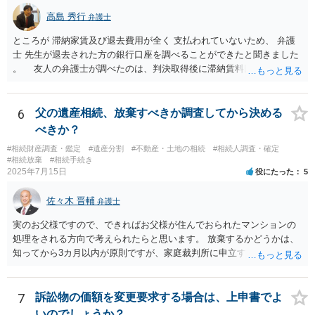
高島 秀行
弁護士
ところが 滞納家賃及び退去費用が全く 支払われていないため、 弁護
士 先生が退去された方の銀行口座を調べることができたと聞きました
。 友人の弁護士が調べたのは、判決取得後に滞納賃料回収のため
に、預金の有無及び残高の開示を求めたもので 判決を取るために、
預金の入出金履歴を調べたわけではありません。 残念ながら、事案
や目的も異なりますし、開示の内容も異なります。
6
父の遺産相続、放棄すべきか調査してから決める
べきか？
#相続財産調査・鑑定
#遺産分割
#不動産・土地の相続
#相続人調査・確定
#相続放棄
#相続手続き
2025年7月15日
役にたった
5
佐々木 晋輔
弁護士
実のお父様ですので、できればお父様が住んでおられたマンションの
処理をされる方向で考えられたらと思います。 放棄するかどうかは、
知ってから3カ月以内が原則ですが、家庭裁判所に申立すれば3カ月の
期間を伸長することができます。 その間に、財産の状況を調査して、
放棄するかどうか決めることができます。 銀行やサラ金が数年も放置
することはありませんので、数年後に借金が発見される可能性はほぼ
7
訴訟物の価額を変更要求する場合は、上申書でよ
ありません。 なお、私が扱った相続放棄を検討していた案件で、期間
いのでしょうか？