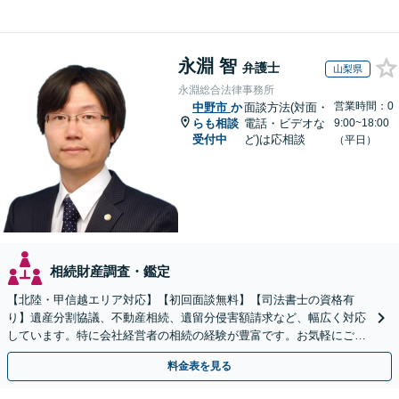
永淵 智
弁護士
山梨県
永淵総合法律事務所
営業時間：0
中野市
か
面談方法(対面・
らも相談
電話・ビデオな
9:00~18:00
受付中
ど)は応相談
（平日）
相続財産調査・鑑定
【北陸・甲信越エリア対応】【初回面談無料】【司法書士の資格有
り】遺産分割協議、不動産相続、遺留分侵害額請求など、幅広く対応
しています。特に会社経営者の相続の経験が豊富です。お気軽にご相
談ください。【休日・夜間面談可】【オンライン面談可】
料金表を見る