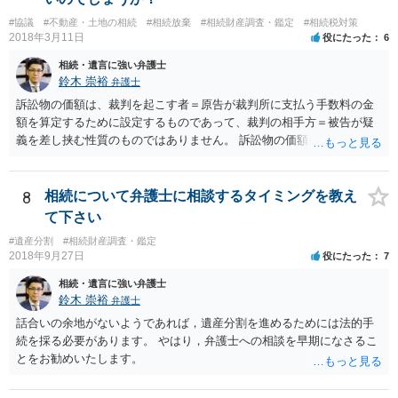
伸長して調査したところ、サラ金に対する過払金など相当な財産が見
#協議
#不動産・土地の相続
#相続放棄
#相続財産調査・鑑定
#相続税対策
つかったため相続したという事例がありました。
2018年3月11日
役にたった
6
相続・遺言に強い弁護士
鈴木 崇裕
弁護士
訴訟物の価額は、裁判を起こす者＝原告が裁判所に支払う手数料の金
額を算定するために設定するものであって、裁判の相手方＝被告が疑
義を差し挟む性質のものではありません。 訴訟物の価額自体が裁判の
目的（審理の対象）となることもありませんので、上申書や証拠を出
したとしても、変更されることはありません。
8
相続について弁護士に相談するタイミングを教え
て下さい
#遺産分割
#相続財産調査・鑑定
2018年9月27日
役にたった
7
相続・遺言に強い弁護士
鈴木 崇裕
弁護士
話合いの余地がないようであれば，遺産分割を進めるためには法的手
続を採る必要があります。 やはり，弁護士への相談を早期になさるこ
とをお勧めいたします。