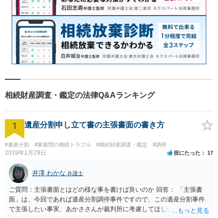
相続財産調査・鑑定の法律Q&Aランキング
1
遺産分割申し立て書の主張書面の書き方
#遺産分割
#家族間の相続トラブル
#相続財産調査・鑑定
#調停
2019年1月29日
役にたった
17
井澤 わかな
弁護士
ご質問：主張書面とはどの様な事を書けば良いのか 回答： 「主張書
面」は、今回であれば遺産分割調停事件ですので、この遺産分割事件
で主張したい事実、あかささんが裁判所に考慮してほしいと思う、亡