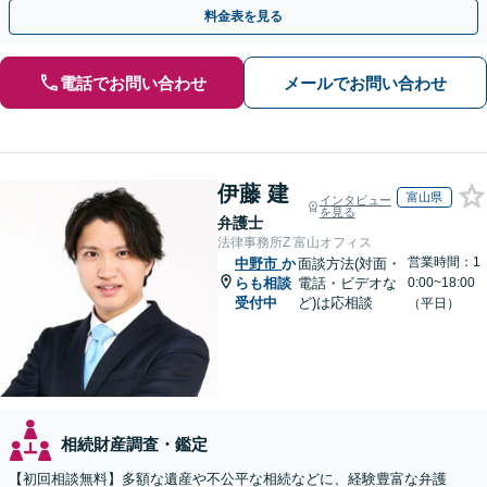
を防ぐためにもぜひご相談ください。【分割払い可】
料金表を見る
電話でお問い合わせ
メールでお問い合わせ
伊藤 建
富山県
インタビュー
を見る
弁護士
法律事務所Z 富山オフィス
営業時間：1
中野市
か
面談方法(対面・
らも相談
電話・ビデオな
0:00~18:00
受付中
ど)は応相談
（平日）
相続財産調査・鑑定
【初回相談無料】多額な遺産や不公平な相続などに、経験豊富な弁護