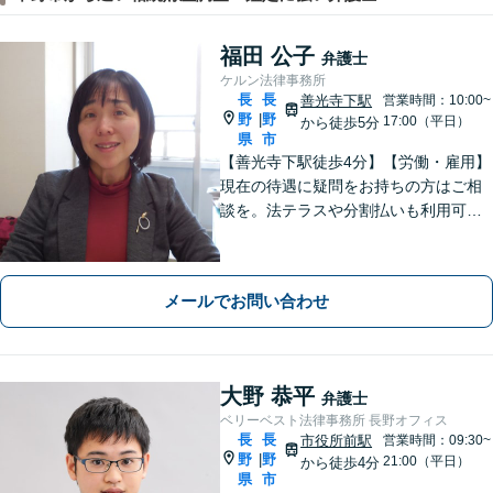
福田 公子
弁護士
ケルン法律事務所
長
長
善光寺下駅
営業時間：10:00~
野
野
|
17:00（平日）
から徒歩5分
県
市
【善光寺下駅徒歩4分】【労働・雇用】
現在の待遇に疑問をお持ちの方はご相
談を。法テラスや分割払いも利用可
能。【完全個室】【子連れ相談可】
【駐車場あり】
メールでお問い合わせ
大野 恭平
弁護士
ベリーベスト法律事務所 長野オフィス
長
長
市役所前駅
営業時間：09:30~
野
野
|
21:00（平日）
から徒歩4分
県
市