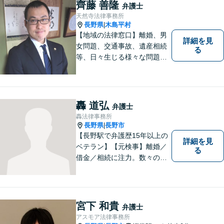
齊藤 善隆
弁護士
天然寺法律事務所
長野県
木島平村
|
【地域の法律窓口】離婚、男
詳細を見
女問題、交通事故、遺産相続
る
等、日々生じる様々な問題に
ついて、相談者の悩みを一緒
に考え、適切な解決を図りま
す。
轟 道弘
弁護士
轟法律事務所
長野県
長野市
|
【長野駅で弁護歴15年以上の
詳細を見
ベテラン】【元検事】離婚／
る
借金／相続に注力。数々の実
績を挙げてきた弁護士が、お
一人おひとりに寄り添い、皆
様の権利を守ります。社会情
勢に合わせ、日々知見をアッ
宮下 和貴
弁護士
プデートしながら事件に取り
アスモア法律事務所
組みます！【駐車場有】