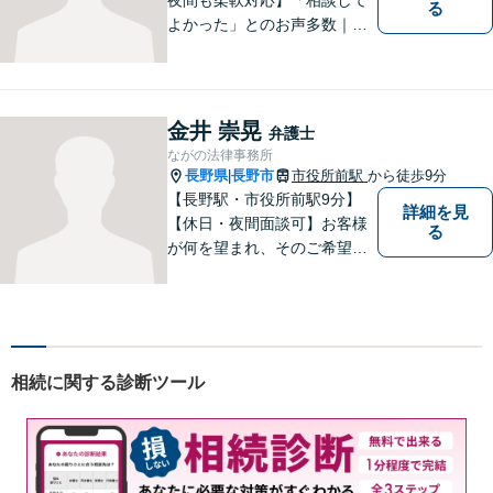
る
よかった」とのお声多数｜交
通事故・相続・企業法務など
幅広く対応。話しやすい弁護
士が親身にサポートします。
どんな小さなお悩みでも、ま
金井 崇晃
弁護士
ずはお気軽にご相談くださ
ながの法律事務所
い。【完全個室で相談】
長野県
長野市
市役所前駅
から徒歩9分
|
【長野駅・市役所前駅9分】
詳細を見
【休日・夜間面談可】お客様
る
が何を望まれ、そのご希望を
実現するためにどのような方
法が最適かを常に考えなが
ら、一つひとつの案件に向き
合っています。 できる限り負
担を軽減し、スピーディーな
相続に関する診断ツール
解決を目指すことを信条とし
ています。