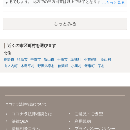
よるでしょう。 此方での当方回答は以上で終了となりますが、参考に
なりましたら幸いです。
もっとみる
近くの市区町村を選び直す
北信
長野市
須坂市
中野市
飯山市
千曲市
坂城町
小布施町
高山村
山ノ内町
木島平村
野沢温泉村
信濃町
小川村
飯綱町
栄村
ココナラ法律相談について
ココナラ法律相談とは
ご意見・ご要望
法律Q&A
利用規約
法律相談コラム
プライバシーポリシー