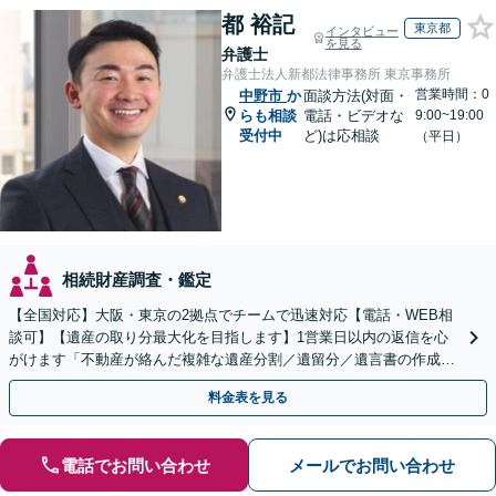
都 裕記
東京都
インタビュー
を見る
弁護士
弁護士法人新都法律事務所 東京事務所
営業時間：0
中野市
か
面談方法(対面・
らも相談
電話・ビデオな
9:00~19:00
受付中
ど)は応相談
（平日）
相続財産調査・鑑定
【全国対応】大阪・東京の2拠点でチームで迅速対応【電話・WEB相
談可】【遺産の取り分最大化を目指します】1営業日以内の返信を心
がけます「不動産が絡んだ複雑な遺産分割／遺留分／遺言書の作成・
執行／事業承継など、お任せください」【休日相談あり】
料金表を見る
電話でお問い合わせ
メールでお問い合わせ