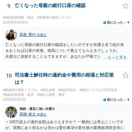
9
亡くなった母親の銀行口座の確認
#相続財産調査・鑑定
#家族間の相続トラブル
2025年6月18日
役にたった
4
高島 秀行
弁護士
亡くなった母親の銀行口座の確認をしたいのですが弁護士名で紹介状
をおくれば口座の有無、残高について教えてもらえるでしょうか。
弁護士に依頼することもできますが、あなたが戸籍でお母さんの相続
人であり、相続人本人であることなどを証明すれば、口座の有無や残
高は教えてくれると思います。 自分ではよくわからないということ
であれば、弁護士に相談し依頼されたら良いと思います。
10
司法書士解任時の違約金や費用の相場と対応策
は？
#家族間の相続トラブル
#相続放棄
#相続手続き
#相続トラブルの代理交渉
#相続財産調査・鑑定
#相続人調査・確定
2025年2月4日
役にたった
4
相続・遺言に強い弁護士
髙橋 俊太
弁護士
＞100万超えの違約金額はありえますか？ 一般的には考えにくいです
が、実際にあり得るかは否かは委任事項や委任後の業務処理状況等に