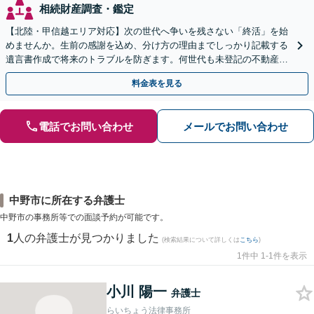
相続財産調査・鑑定
【北陸・甲信越エリア対応】次の世代へ争いを残さない「終活」を始
めませんか。生前の感謝を込め、分け方の理由までしっかり記載する
遺言書作成で将来のトラブルを防ぎます。何世代も未登記の不動産問
題も対応可能。【電話相談・WEB面談可】
料金表を見る
電話でお問い合わせ
メールでお問い合わせ
中野市に所在する弁護士
中野市の事務所等での面談予約が可能です。
1
人の弁護士が見つかりました
(検索結果について詳しくは
こちら
)
1件中 1-1件を表示
小川 陽一
弁護士
らいちょう法律事務所