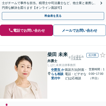
士がチームで事件を担当。税理士や司法書士など、他士業と連携し、
円滑な解決を図ります【オンライン面談可】
料金表を見る
電話でお問い合わせ
メールでお問い合わせ
柴田 未来
石川県
インタビュ
ーを見る
弁護士
しばた未来法律事務所
営業時間：1
中野市
か
面談方法(対面・
らも相談
電話・ビデオな
0:00~17:00
受付中
ど)は応相談
（平日）