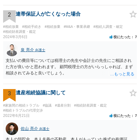
くなった方・あかささん・お姉さん間の事情などを記入することにな
ります。 もし、主張したい事実や考慮してほしい事情に関連して
資料を持っているようであれば、主張書面とは別で提出できます。も
2
連帯保証人が亡くなった場合
し、お姉さんに見られたくないような資料がある場合、「非開示の希
望に関する申出書」と共に提出することも考えられます。 ご質問：書
#相続放棄
#相続手続き
#相続放棄
#M&A・事業承継
#相続人調査・確定
いた方が良い事と書かない方が良い事 回答： お姉さんが申立書の「申
#相続財産調査・鑑定
2024年3月6日
役にたった
7
立ての趣旨」のところに書いている遺産の分け方に対して意見があれ
ば、まずそれを書くとよいです。 次に「申立ての理由」のところに、
泉 亮介
なぜ調停を申し立てたのか(例えば、あかささんと話合いが出来ない／
弁護士
決裂した、など)や亡くなった方・あかささん・お姉さん間の事情やい
支払いの費目等については税理士の先生や会計士の先生にご相談され
きさつなどが書かれていると思うので、あかささんから見てそれは違
た方が良いかと思われます。 顧問税理士の方がいらっしゃれば、まず
うと感じるところは、どのように違うのか、など書くとよいです。 そ
相談されてみると良いでしょう。
の他、お姉さんの申立書には書かれていないけど、どのように遺産を
分けるかを決めるについてあかささんが重要だと考える事情があれば
(例えば、○○のときにお姉さんは亡くなった方からお金を援助してもら
3
遺産相続協議に関して
った等)、それも書くとよいです。 書かない方が良いと思うことは、遺
産分割に関係ない(と思われる)いきさつを沢山盛り込むことだと考えま
#家族間の相続トラブル
#協議
#遺産分割
#相続財産調査・鑑定
す(あくまで遺産分割に関係することに留める方が、裁判所や調停委員
#相続トラブルの代理交渉
の方に事情を理解してもらいやすいと思います)。
2022年6月21日
役にたった
7
佐山 亮介
弁護士
本人の預貯金、本人名義の不動産、本人がもっていた株式や有価証