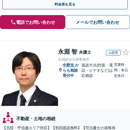
執行／事業承継など、お任せください」【休日相談あり】
料金表を見る
電話でお問い合わせ
メールでお問い合わせ
永淵 智
弁護士
山梨県
永淵総合法律事務所
営業時
中野市
か
面談方法(対面・電
らも相談
話・ビデオなど)は
間：本日
受付中
応相談
定休日
不動産・土地の相続
【北陸・甲信越エリア対応】【初回面談無料】【司法書士の資格有