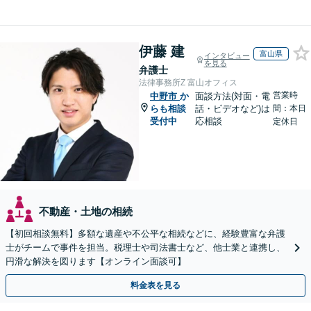
伊藤 建
富山県
インタビュー
を見る
弁護士
法律事務所Z 富山オフィス
営業時
中野市
か
面談方法(対面・電
らも相談
話・ビデオなど)は
間：本日
受付中
応相談
定休日
不動産・土地の相続
【初回相談無料】多額な遺産や不公平な相続などに、経験豊富な弁護
士がチームで事件を担当。税理士や司法書士など、他士業と連携し、
円滑な解決を図ります【オンライン面談可】
料金表を見る