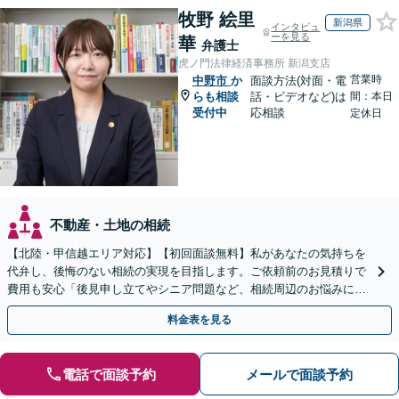
牧野 絵里
新潟県
インタビュ
ーを見る
華
弁護士
虎ノ門法律経済事務所 新潟支店
営業時
中野市
か
面談方法(対面・電
らも相談
話・ビデオなど)は
間：本日
受付中
応相談
定休日
不動産・土地の相続
【北陸・甲信越エリア対応】【初回面談無料】私があなたの気持ちを
代弁し、後悔のない相続の実現を目指します。ご依頼前のお見積りで
費用も安心「後見申し立てやシニア問題など、相続周辺のお悩みにも
対処可能」【WEB面談対応】
料金表を見る
電話で面談予約
メールで面談予約