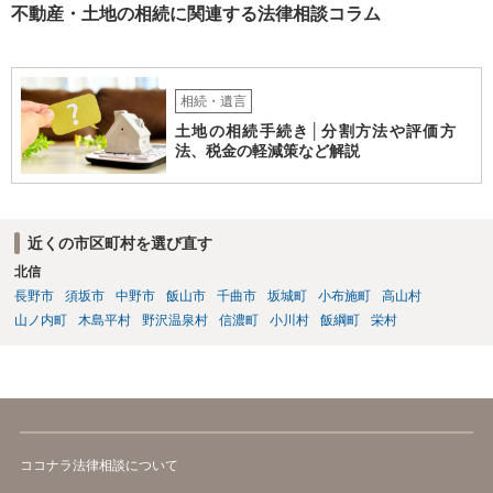
不動産・土地の相続に関連する法律相談コラム
相続・遺言
土地の相続手続き│分割方法や評価方
法、税金の軽減策など解説
近くの市区町村を選び直す
北信
長野市
須坂市
中野市
飯山市
千曲市
坂城町
小布施町
高山村
山ノ内町
木島平村
野沢温泉村
信濃町
小川村
飯綱町
栄村
ココナラ法律相談について