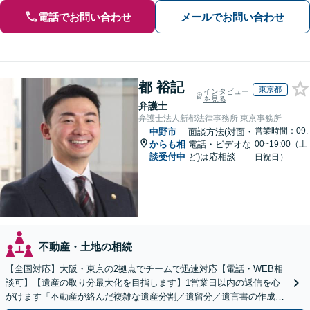
電話でお問い合わせ
メールでお問い合わせ
都 裕記
東京都
インタビュー
を見る
弁護士
弁護士法人新都法律事務所 東京事務所
営業時間：09:
中野市
面談方法(対面・
からも相
電話・ビデオな
00~19:00（土
談受付中
ど)は応相談
日祝日）
不動産・土地の相続
【全国対応】大阪・東京の2拠点でチームで迅速対応【電話・WEB相
談可】【遺産の取り分最大化を目指します】1営業日以内の返信を心
がけます「不動産が絡んだ複雑な遺産分割／遺留分／遺言書の作成・