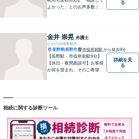
る
よかった」とのお声多数｜交
通事故・相続・企業法務など
幅広く対応。話しやすい弁護
士が親身にサポートします。
どんな小さなお悩みでも、ま
金井 崇晃
弁護士
ずはお気軽にご相談くださ
ながの法律事務所
い。【完全個室で相談】
長野県
長野市
市役所前駅
から徒歩9分
|
【長野駅・市役所前駅9分】
詳細を見
【休日・夜間面談可】お客様
る
が何を望まれ、そのご希望を
実現するためにどのような方
法が最適かを常に考えなが
ら、一つひとつの案件に向き
合っています。 できる限り負
担を軽減し、スピーディーな
相続に関する診断ツール
解決を目指すことを信条とし
ています。