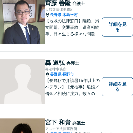
齊藤 善隆
弁護士
天然寺法律事務所
長野県
木島平村
|
【地域の法律窓口】離婚、男
詳細を見
女問題、交通事故、遺産相続
る
等、日々生じる様々な問題に
ついて、相談者の悩みを一緒
に考え、適切な解決を図りま
す。
轟 道弘
弁護士
轟法律事務所
長野県
長野市
|
【長野駅で弁護歴15年以上の
詳細を見
ベテラン】【元検事】離婚／
る
借金／相続に注力。数々の実
績を挙げてきた弁護士が、お
一人おひとりに寄り添い、皆
様の権利を守ります。社会情
勢に合わせ、日々知見をアッ
宮下 和貴
弁護士
プデートしながら事件に取り
アスモア法律事務所
組みます！【駐車場有】