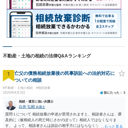
不動産・土地の相続の法律Q&Aランキング
1
亡父の債務相続放棄後の民事訴訟への法的対応に
ついての相談
#不動産・土地の相続
#相続放棄
2026年8月3日
役にたった
3
相続・遺言に強い弁護士
白井 弘昭
弁護士
質問１について 相続放棄の申述が受理されますと、相談者さんは、遡
及的に（被相続人の死亡時にさかのぼって）相続人ではなくなりま
す。 よって、相談者さんは訴訟の相手方にはならなくなるので（明け