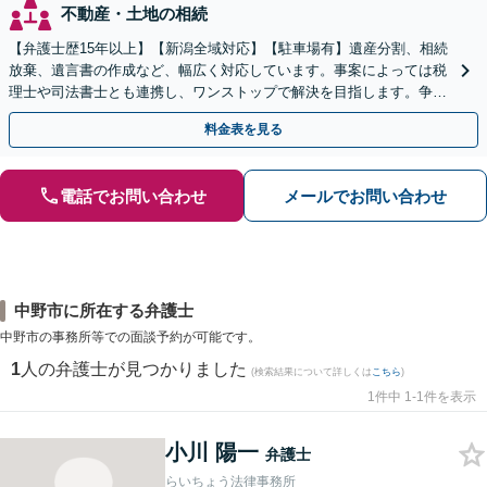
不動産・土地の相続
【弁護士歴15年以上】【新潟全域対応】【駐車場有】遺産分割、相続
放棄、遺言書の作成など、幅広く対応しています。事案によっては税
理士や司法書士とも連携し、ワンストップで解決を目指します。争い
を防ぐためにもぜひご相談ください。【分割払い可】
料金表を見る
電話でお問い合わせ
メールでお問い合わせ
中野市に所在する弁護士
中野市の事務所等での面談予約が可能です。
1
人の弁護士が見つかりました
(検索結果について詳しくは
こちら
)
1件中 1-1件を表示
小川 陽一
弁護士
らいちょう法律事務所