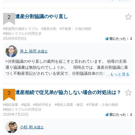
渡し請求の対象ではなくなるので）請求棄却となります。 相続放棄受
理証明を家庭裁判所で取得し、コピーを答弁書に添えて裁判所に提出
してください。 質問２について 請求棄却を求める答弁書を提出すれ
2
遺産分割協議のやり直し
ば、第１回期日は出席する必要がありません。その日は差支え（用事
があり出席できない）との記載で十分です。 質問３について 弁護士で
#家族間の相続トラブル
#遺産分割
#不動産・土地の相続
はないので、ｍｉｎｔｓでの提出の必要は無いと思います。郵送（期
#相続トラブルの代理交渉
2026年8月5日
役にたった
2
限までに届けばよい）で十分です。 詳細は、書面記載の裁判所書記官
にお問い合わせください。 以上、ご参考まで。
井上 祐司
弁護士
>分割協議のやり直しの裁判を起こすと言われています。 伯母の主張
通り協議書は無効なのでしょうか。 現時点では、遺産分割協議に基
づく不動産登記がされている状況で、分割協議自体の無効を裁判所が
認めたわけではないので、分割協議の効力に影響はありません。 先
方の訴訟の主張及び立証次第ですが、 ・御祖母様の認知能力に関する
医師の意見書、筆跡鑑定 が提出されればその効力が否定される可能性
3
遺産相続で従兄弟が協力しない場合の対処法は？
はありますが、 ・伯母様自身が分割協議に加わっていること ・御祖母
様の意に反する遺産分割協議を行う実益が誰にあったかの立証が困難
#相続放棄
#協議
#相続手続き
#相続人調査・確定
#不動産・土地の相続
であること からすると、実際に遺産分割協議の効力が否定される可能
#相続トラブルの代理交渉
2026年7月22日
役にたった
2
性はそれほど高くない（立証のハードルは非常に高い）ということが
言えると思います。
小杉 和
弁護士