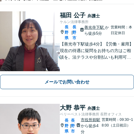
福田 公子
弁護士
ケルン法律事務所
長
長
善光寺下駅
か
営業時間：本
野
野
|
日定休日
ら徒歩5分
県
市
【善光寺下駅徒歩4分】【労働・雇用】
現在の待遇に疑問をお持ちの方はご相
談を。法テラスや分割払いも利用可
能。【完全個室】【子連れ相談可】
【駐車場あり】
メールでお問い合わせ
大野 恭平
弁護士
ベリーベスト法律事務所 長野オフィス
市役所前駅
営業時間：09:30~1
長
長
8:00（土日祝日）
野
野
から徒歩4
|
県
市
分