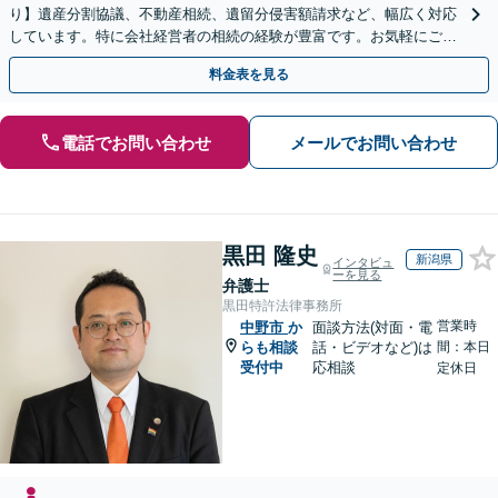
り】遺産分割協議、不動産相続、遺留分侵害額請求など、幅広く対応
しています。特に会社経営者の相続の経験が豊富です。お気軽にご相
談ください。【休日・夜間面談可】【オンライン面談可】
料金表を見る
電話でお問い合わせ
メールでお問い合わせ
黒田 隆史
新潟県
インタビュ
ーを見る
弁護士
黒田特許法律事務所
営業時
中野市
か
面談方法(対面・電
らも相談
話・ビデオなど)は
間：本日
受付中
応相談
定休日