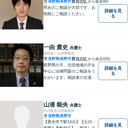
長野県
長野市
権堂駅
から徒歩9分
|
早めのご相談が大切です、お
詳細を見
気軽にご相談ください。
る
一由 貴史
弁護士
長野第一法律事務所
長野県
長野市
権堂駅
から徒歩10分
|
長野県の方，北信地域の方を
詳細を見
中心に法律問題のご相談をう
る
かがいます。相談者の立場を
尊重し，かつ，客観的なアド
バイスをいたします。
山浦 能央
弁護士
竹内喜宜法律事務所
長野県
長野市
|
【善光寺下駅15分】【土日・
詳細を見
夜間も柔軟対応】「相談して