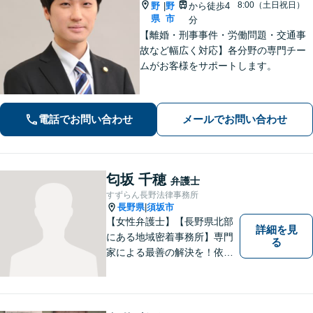
8:00（土日祝日）
野
野
から徒歩4
|
県
市
分
【離婚・刑事事件・労働問題・交通事
故など幅広く対応】各分野の専門チー
ムがお客様をサポートします。
電話でお問い合わせ
メールでお問い合わせ
匂坂 千穂
弁護士
すずらん長野法律事務所
長野県
須坂市
|
【女性弁護士】【長野県北部
詳細を見
にある地域密着事務所】専門
る
家による最善の解決を！依頼
者の笑顔を取り戻すため、迅
速かつ丁寧なリーガルサービ
スをご提供します。