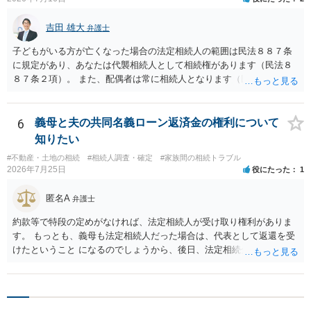
吉田 雄大
弁護士
子どもがいる方が亡くなった場合の法定相続人の範囲は民法８８７条
に規定があり、あなたは代襲相続人として相続権があります（民法８
８７条２項）。 また、配偶者は常に相続人となります（民法８９０
条）。 「祖父の子供３人」の方の配偶者がご健在であれば、その方に
も相続権があります。つまり、孫５人に加えて「おじ又はおば」にも
相続権がある可能性があります。
6
義母と夫の共同名義ローン返済金の権利について
知りたい
#不動産・土地の相続
#相続人調査・確定
#家族間の相続トラブル
2026年7月25日
役にたった
1
匿名A
弁護士
約款等で特段の定めがなければ、法定相続人が受け取り権利がありま
す。 もっとも、義母も法定相続人だった場合は、代表として返還を受
けたということ になるのでしょうから、後日、法定相続分に基づいて
精算を求めることは可能と思います。