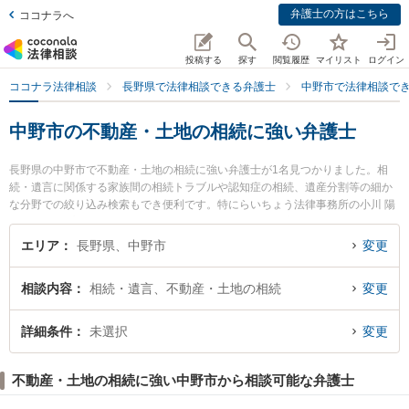
弁護士の方はこちら
ココナラへ
投稿する
探す
閲覧履歴
マイリスト
ログイン
ココナラ法律相談
長野県で法律相談できる弁護士
中野市で法律相談で
中野市の不動産・土地の相続に強い弁護士
長野県の中野市で不動産・土地の相続に強い弁護士が1名見つかりました。相
続・遺言に関係する家族間の相続トラブルや認知症の相続、遺産分割等の細か
な分野での絞り込み検索もでき便利です。特にらいちょう法律事務所の小川 陽
一弁護士のプロフィール情報や弁護士費用、強みなどが注目されています。
『中野市で土日や夜間に発生した不動産・土地の相続のトラブルを今すぐに弁
エリア
長野県、中野市
変更
護士に相談したい』『不動産・土地の相続のトラブル解決の実績豊富な近くの
弁護士を検索したい』『初回相談無料で不動産・土地の相続を法律相談できる
相談内容
相続・遺言、不動産・土地の相続
変更
中野市内の弁護士に相談予約したい』などでお困りの相談者さんにおすすめで
す。
詳細条件
未選択
変更
不動産・土地の相続に強い中野市から相談可能な弁護士