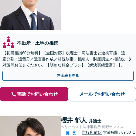
不動産・土地の相続
【初回相談60分無料】【全国対応】税理士・司法書士と連携可能！遺
産分割／遺留分／遺言書作成／相続放棄／相続人・財産調査／相続税
対策等お任せください。【明瞭な料金プラン】【解決実績豊富】【電
話相談可】
料金表を見る
電話でお問い合わせ
メールでお問い合わせ
櫻井 郁人
弁護士
ベリーベスト法律事務所 長野オフィス
市役所前駅
営業時間：09:30~1
長
長