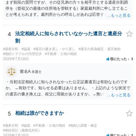
まず前段の質問ですが、その従兄弟の方々を相手方とする遺産分割調
停を（曾祖父の最後の住所地を管轄する）家庭裁判所に申し立てるこ
とが考えられます。裁判所からの呼出しがあれば応答する可能性がま
だあるのではないでしょうか。 後段の質問については、相続放棄は可
能と思われます。時間が思った以上にないので必要書類をてきぱきと
揃える必要があります。その点是非御注意ください。
4
法定相続人に知らされていなかった遺言と遺産分
割
#遺産分割
#協議
#遺言の書き直し・やり直し
#遺言の真偽鑑定・遺言無効
#相続トラブルの代理交渉
#不動産・土地の相続
2026年7月18日
役にたった
3
匿名A
弁護士
・当初法定相続人に知らされなかった公正証書遺言は有効なものです
か。 →有効です。知らせる必要はありません。 ・上記のような状況で
の遺言の書き換えは、叔父に瑕疵がありますか。→無いです。 ・分割
する場合の比率は、現状で、客観的に見てどの程度が妥当と考えられ
ますか。 →本人が自由に決められますので、どこが妥当とは言えない
です。客観的な基準もありません。 ・できれば穏やかに、分割を拒否
5
相続は誰ができますか
することはできますか。 →分割を拒否するということは、遺産はいら
ないということでしょうか。遺言で、受取を指定されててもいらない
#遺産分割
#協議
#不動産・土地の相続
#相続人調査・確定
と拒否することはできます。理由を説明する必要はありません。
#相続登記（義務化対応）
2026年7月16日
役にたった
2