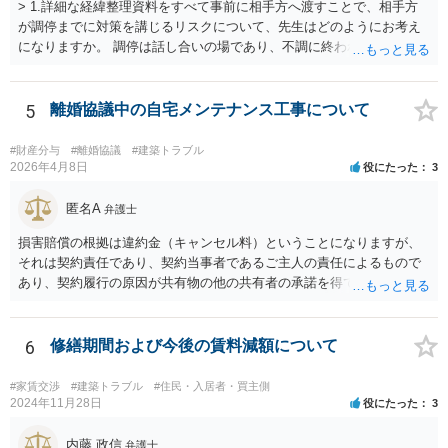
> 1.詳細な経緯整理資料をすべて事前に相手方へ渡すことで、相手方
が調停までに対策を講じるリスクについて、先生はどのようにお考え
になりますか。 調停は話し合いの場であり、不調に終われば訴訟で解
決せざるを得ません。 訴訟では「裁判所にだけ資料を見せる」などと
いう姑息な手段は使えませんし、公平かつ納得のできる解決というの
は、当事者と裁判所が同じ主張と証拠関係を踏まえた上で初めて実現
5
離婚協議中の自宅メンテナンス工事について
できるものだと考えます。 > 2.また、開示する範囲や内容の見せ方に
ついて、何か工夫できる点があればご教示いただけますでしょうか。
#財産分与
#離婚協議
#建築トラブル
弁護士によって考え方が異なるかもしれませんが、資料の一部を相手
2026年4月8日
役にたった
3
に見せないという行動は、その資料（や隠している部分）には提出者
にとって不利な事実が隠されているという推認を働かせることに繋が
匿名A
弁護士
るリスクがあります（もちろん、争点と全く無関係な部分をマスキン
損害賠償の根拠は違約金（キャンセル料）ということになりますが、
グ等することはありますが、それは手続戦略とは別の問題です）。 裁
それは契約責任であり、契約当事者であるご主人の責任によるもので
判所は公平な第三者であり、調停委員会に与える心証も考慮する必要
あり、契約履行の原因が共有物の他の共有者の承諾を得ていなかった
があります。手続を有利に進めたいのであれば、証拠の出し方より
というのは、まさしくご主人の責任ですので、全額ご主人が負担され
も、どのような反論でも対応できるように自身の主張をきちんと押さ
るべきものであり、奥さんが負担すべき債務ではありません。つまり
え、説得力のある説明と資料を用意することだと思います。 ただ、今
奥さんにメンテナンス工事契約を承諾しなければならない義務はあり
6
修繕期間および今後の賃料減額について
回提出を予定している資料がどのようなものであるのか、争点とどの
ません。 それでも請求をされましたら、個別の法律相談をされること
ような関係があるのか、なぜ調停を選択したのか等の個別事情によっ
をお薦めします。
て具体的なに採るべき手段は変わってくるため、上記はあくまで個別
#家賃交渉
#建築トラブル
#住民・入居者・買主側
2024年11月28日
役にたった
3
事情を踏まえない一般論としてご理解いただき、本件でどのように対
応すべきであるかについては弁護士へ直接相談された方がよいと思い
内藤 政信
ます。
弁護士