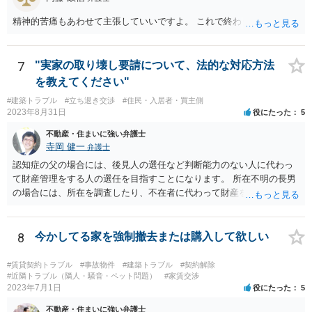
精神的苦痛もあわせて主張していいですよ。 これで終わります。
7
"実家の取り壊し要請について、法的な対応方法
を教えてください"
#建築トラブル
#立ち退き交渉
#住民・入居者・買主側
2023年8月31日
役にたった
5
不動産・住まいに強い弁護士
寺岡 健一
弁護士
認知症の父の場合には、後見人の選任など判断能力のない人に代わっ
て財産管理をする人の選任を目指すことになります。 所在不明の長男
の場合には、所在を調査したり、不在者に代わって財産を管理する人
の選任を目指すことになります。
8
今かしてる家を強制撤去または購入して欲しい
#賃貸契約トラブル
#事故物件
#建築トラブル
#契約解除
#近隣トラブル（隣人・騒音・ペット問題）
#家賃交渉
2023年7月1日
役にたった
5
不動産・住まいに強い弁護士