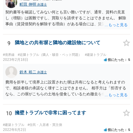
町田 伸明
弁護士
契約書等を確認してみない何とも言い難いですが、通常、賃料の見直
し（増額）は困難ですし、買取りを請求することはできません。 解除
事由（賃貸借契約を解除する理由）がある場合には、賃貸借契約を解
除して、土地建物の明け渡しを求めることも可能です。 明け渡しを求
めることができる状況であれば、事実上、賃料の見直し（増額）や買
取りの交渉をすることもあり得るでしょう。 反対に、明け渡しを求め
9
隣地との共有塀と隣地の建設物について
ることが難しいのであれば、賃料の見直し（増額）や買取りの交渉も
困難とならざるを得ないでしょう。 いずれにしても、（強制的な）明
#境界線
#近隣トラブル（隣人・騒音・ペット問題）
#建築トラブル
け渡しなどの請求もお考えなのであれば、現況や契約書等の確認が不
2023年2月18日
役にたった
5
可欠ですから、資料等一式を持参して弁護士にご相談された方がよい
かと思います。
鈴木 裕二
弁護士
費用を折半して境界上に設置された塀は共有になると考えられますの
で、相談者様の承諾なく壊すことはできません。 相手方は「拒否する
なら、この塀がこちらの土地を侵食しているため撤去を求める手続き
に移る」と述べているようですが、隣地の所有者と同意のうえ設置し
ているわけですから、相談者様の同意なく塀の撤去を求めることは法
的には難しいように思われます。 また、「隣地（相談者様）の許可」
10
擁壁トラブルで非常に困ってます
というのが何の許可を示しているのか判然としませんが、一般に、高
層建築物の建築確認を得る際は、近隣住民と協議してその建築に関し
#建築トラブル
#住民・入居者・買主側
同意を得るよう行政指導が行われておりますので、（推測になってし
2022年6月2日
役にたった
5