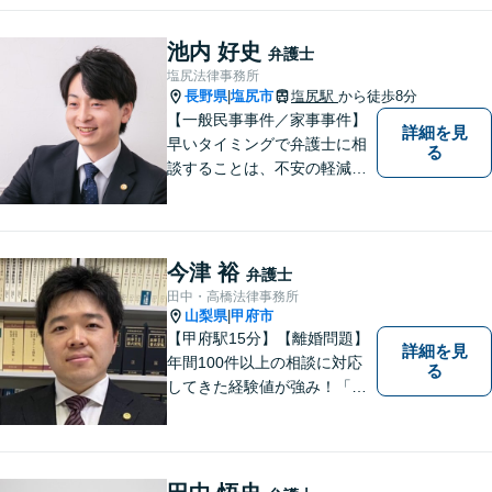
池内 好史
弁護士
塩尻法律事務所
長野県
塩尻市
塩尻駅
から徒歩8分
|
【一般民事事件／家事事件】
詳細を見
早いタイミングで弁護士に相
る
談することは、不安の軽減、
早期解決方法の発見、二次被
害の防止など様々な利点があ
ります。お気軽に御相談くだ
さい。
今津 裕
弁護士
田中・高橋法律事務所
山梨県
甲府市
|
【甲府駅15分】【離婚問題】
詳細を見
年間100件以上の相談に対応
る
してきた経験値が強み！「離
婚する決意が固まっていな
い」という方のご相談もお待
ちしています【相続】遺言書
の作成や相続人の紛争解決ま