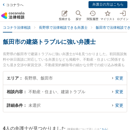
弁護士の方はこちら
ココナラへ
投稿する
探す
閲覧履歴
マイリスト
ログイン
ココナラ法律相談
長野県で法律相談できる弁護士
飯田市で法律相談で
飯田市の建築トラブルに強い弁護士
長野県の飯田市で建築トラブルに強い弁護士が4名見つかりました。初回面談無
料や休日面談に対応している弁護士なども掲載中。不動産・住まいに関係する
立ち退き交渉や家賃交渉、不動産契約解除等の細かな分野での絞り込み検索も
でき便利です。特にミカタ弁護士法人 飯田事務所の下平 学弁護士やミカタ弁護
士法人 飯田事務所の佐藤 遼平弁護士、ミカタ弁護士法人 飯田事務所の髙山 乃
エリア
長野県、飯田市
変更
亜弁護士のプロフィール情報や弁護士費用、強みなどが注目されています。
『飯田市で土日や夜間に発生した建築トラブルのトラブルを今すぐに弁護士に
相談内容
不動産・住まい、建築トラブル
変更
相談したい』『建築トラブルのトラブル解決の実績豊富な近くの弁護士を検索
したい』『初回相談無料で建築トラブルを法律相談できる飯田市内の弁護士に
相談予約したい』などでお困りの相談者さんにおすすめです。
詳細条件
未選択
変更
4
人の弁護士が見つかりました
(検索結果について詳しくは
こちら
)