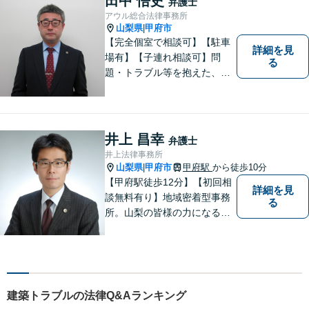
田中 悟史
弁護士
で幅広く対応できます【初回
アウル総合法律事務所
面談無料】
山梨県
甲府市
|
【完全個室で相談可】【駐車
詳細を見
場有】【子連れ相談可】問
る
題・トラブル等を抱えた、ま
たは、未然に防ぎたいとお考
えの場合には、お気軽にご相
談ください。 法的な観点から
分析し、解決に向けてどのよ
井上 昌幸
弁護士
うな方法・手段を取ることが
井上法律事務所
良いのか等を助言させていた
山梨県
甲府市
甲府駅
から徒歩10分
|
だきます。
【甲府駅徒歩12分】【初回相
詳細を見
談無料有り】地域密着型事務
る
所。山梨の皆様の力になるべ
く、日々研鑽を積み重ねてお
ります。交通事故、遺産相
続、債務など、お困りごとは
なんでもご相談ください。将
来を見据えた適切なソリュー
建築トラブルの法律Q&Aランキング
ションをご提案いたします。