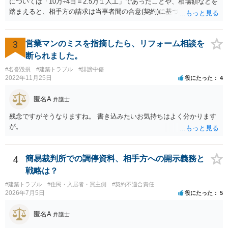
については「10万÷4日＝2.5万１人工」であったことや、相場額などを
踏まえると、相手方の請求は当事者間の合意(契約)に基づかない不当な
請求と言い得るので、追加工事代金については10万円（2.5万×4人）し
か支払う意向がない旨を伝えて、減額の交渉をすべきでしょう。 相手
方の立場としても、裁判を起こす時間や労力、経済的コストその他裁
3
営業マンのミスを指摘したら、リフォーム相談を
判が終わるまでキャッシュが入ってこないことなどがネックになり得
断られました。
るでしょうから、減額に応じてくる可能性は大いにあるかと思いま
#名誉毀損
#建築トラブル
#誹謗中傷
す。
2022年11月25日
役にたった
4
匿名A
弁護士
残念ですがそうなりますね。 書き込みたいお気持ちはよく分かります
が。
4
簡易裁判所での調停資料、相手方への開示義務と
戦略は？
#建築トラブル
#住民・入居者・買主側
#契約不適合責任
2026年7月5日
役にたった
5
匿名A
弁護士