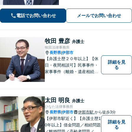
お困りの方はぜひ一度ご相談くださ
い。【電話・メール・WEB相談可】
電話でお問い合わせ
メールでお問い合わせ
牧田 豊彦
弁護士
牧田法律事務所
長野県
伊那市
|
【弁護士歴２０年以上】【休
詳細を見
日・夜間相談可】民事事件・
る
家事事件（離婚・遺産相続、
不動産・建築等）から企業法
務（紛争対応・債権回収等）
まで幅広い案件に対応してお
ります。最適なリーガルサー
太田 明良
弁護士
ビスを提供いたします。まず
ひなた法律事務所
はお気軽にご相談ください。
長野県
伊那市
伊那市駅
から徒歩3分
|
【伊那市駅近く】【弁護士歴1
詳細を見
0年以上】借金問題／相続問題
る
／離婚問題／高齢者問題／相