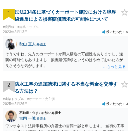
1
民法234条に基づくカーポート建設における境界
線違反による損害賠償請求の可能性について
#境界線
#建築トラブル
2023年8月13日
役にたった
6
秋山 直人
弁護士
そうですね、先方のカーポートが耐火構造の可能性もありますし、逆
襲の可能性もありますし、損害賠償請求というのはやめておいた方が
良さそうな気がします。
2
防水工事の追加請求に関する不当な料金を交渉す
る方法は？
#建築トラブル
#オーナー・売主側
2025年5月26日
役にたった
3
不動産・住まいに強い弁護士
吉岡 一誠
弁護士
ワンオネスト法律事務所の弁護士の吉岡一誠と申します。 当初の工事