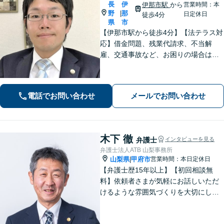
長
伊
伊那市駅
から
営業時間：本
野
那
|
日定休日
徒歩4分
県
市
【伊那市駅から徒歩4分】【法テラス対
応】借金問題、残業代請求、不当解
雇、交通事故など、お困りの場合はす
ぐにご相談ください。【個人・企業対
応可能】弁護士が代理人として交渉し
ます!【秘密厳守】【破産管財人】
電話でお問い合わせ
メールでお問い合わせ
木下 徹
弁護士
インタビューを見る
弁護士法人ATB 山梨事務所
山梨県
甲府市
営業時間：本日定休日
|
【弁護士歴15年以上】【初回相談無
料】依頼者さまが気軽にお話しいただ
けるような雰囲気づくりを大切にして
います。交通事故や借金、消費者被害
など、幅広く対応しておりますので、