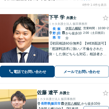
4件中 1-4件を表示
下平 学
弁護士
ミカタ弁護士法人 飯田事務所
伊那八幡駅
営業時間：10:00~2
長
飯
2:00（土日祝日）
野
田
から徒歩10
|
県
市
分
【初回相談60分無料】【WEB面談可】
「慰謝料請求に強い／不倫をされた
側・した側どちらも対応」相談者さま
のお話しに真摯に耳を傾け、離婚後の
再出発を全力でサポートします！「契
約書チェック・労務対応など企業法務
電話でお問い合わせ
メールでお問い合わせ
の豊富な実績」「事業承継の対応実績
豊富」
佐藤 遼平
弁護士
ミカタ弁護士法人 飯田事務所
長野県
飯田市
伊那八幡駅
から徒歩10分
|
【伊那八幡10分】【駐車場