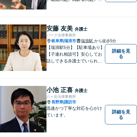
続問題／環境問題／企業法務
など、幅広い法律トラブルの
ご相談を承ります。【地域に
根ざした弁護士】もし何かお
安藤 友美
弁護士
困りな事がございましたらお
パーク法律事務所
気軽にご相談ください。
岐阜県
瑞浪市
瑞浪駅
から徒歩5分
|
【瑞浪駅5分】【駐車場あり】
詳細を見
【子連れ相談可】安心してお
る
話しできる弁護士でいられる
ように、依頼者の方のお話を
しっかり伺い分かりやすく親
身にサポートさせていただき
ます。より良い解決ができる
小池 正喜
弁護士
ようサポートしたいと考えて
八ヶ岳法律事務所
おります。
長野県
諏訪市
|
迅速かつ丁寧な対応を心がけ
詳細を見
ています。
る