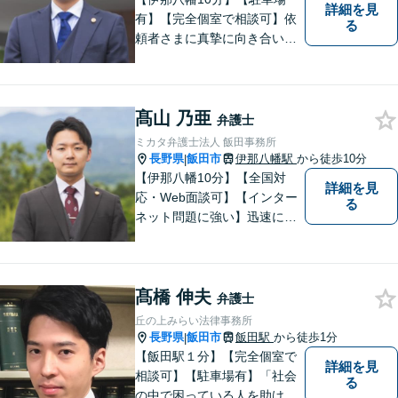
詳細を見
有】【完全個室で相談可】依
る
頼者さまに真摯に向き合い、
被害者の方のことも十分考慮
した上で事件を解決していき
ます。当事務所の対象エリア
髙山 乃亜
は日本全国です。 遠方の方は
弁護士
Web面談や電話でのご連絡が
ミカタ弁護士法人 飯田事務所
可能です。
長野県
飯田市
伊那八幡駅
から徒歩10分
|
【伊那八幡10分】【全国対
詳細を見
応・Web面談可】【インター
る
ネット問題に強い】迅速に対
応し、依頼者さまの平穏な生
活をいち早く取り戻すサポー
トをさせていただきます。ど
髙橋 伸夫
のようなことでも、お気軽に
弁護士
ご相談ください。
丘の上みらい法律事務所
長野県
飯田市
飯田駅
から徒歩1分
|
【飯田駅１分】【完全個室で
詳細を見
相談可】【駐車場有】「社会
る
の中で困っている人を助けた