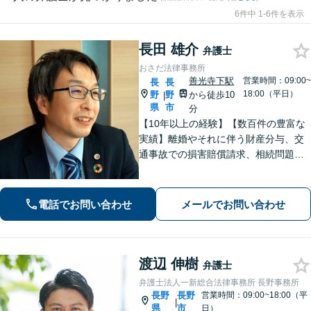
6件中 1-6件を表示
長田 雄介
弁護士
おさだ法律事務所
善光寺下駅
営業時間：09:00~
長
長
18:00（平日）
野
野
から徒歩10
|
県
市
分
【10年以上の経験】【数百件の豊富な
実績】離婚やそれに伴う財産分与、交
通事故での損害賠償請求、相続問題な
ど幅広い依頼に対応。事務員もベテラ
ンで経験豊富。プライバシーも安心の
戸建て事務所です。【休日・夜間相談
電話でお問い合わせ
メールでお問い合わせ
可】
渡辺 伸樹
弁護士
弁護士法人一新総合法律事務所 長野事務所
長野
長野
営業時間：09:00~18:00（平
|
県
市
日）