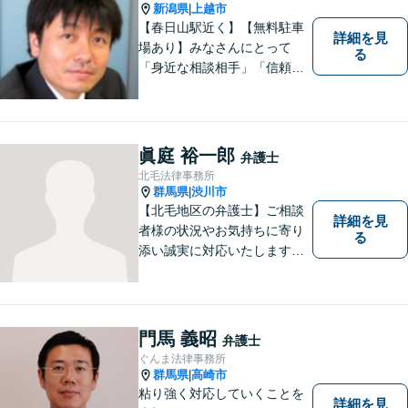
よう全力を尽くします。【法
新潟県
上越市
|
テラス利用可】
【春日山駅近く】【無料駐車
詳細を見
場あり】みなさんにとって
る
「身近な相談相手」「信頼で
きるパートナー」になりま
す。【地域に根ざした弁護
士】相談にいらっしゃるお一
人お一人の不安や悩みをしっ
眞庭 裕一郎
弁護士
かり受け止め、丁寧な対応を
北毛法律事務所
心がけます。お気軽にご相談
群馬県
渋川市
|
ください。
【北毛地区の弁護士】ご相談
詳細を見
者様の状況やお気持ちに寄り
る
添い誠実に対応いたします。
法律トラブルでお困りの方の
強い味方として丁寧に迅速に
対応します
門馬 義昭
弁護士
ぐんま法律事務所
群馬県
高崎市
|
粘り強く対応していくことを
詳細を見