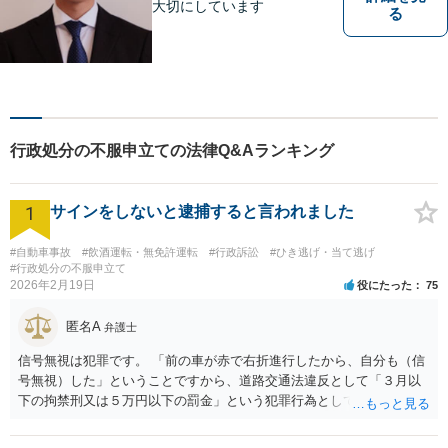
大切にしています
る
行政処分の不服申立ての法律Q&Aランキング
1
サインをしないと逮捕すると言われました
#自動車事故
#飲酒運転・無免許運転
#行政訴訟
#ひき逃げ・当て逃げ
#行政処分の不服申立て
2026年2月19日
役にたった
75
匿名A
弁護士
信号無視は犯罪です。 「前の車が赤で右折進行したから、自分も（信
号無視）した」ということですから、道路交通法違反として「３月以
下の拘禁刑又は５万円以下の罰金」という犯罪行為として処罰される
可能性がありました。 となると、警察官としては、あなたがサインし
ようとしまいと現行犯逮捕できるわけです。 そこを、「サインをしな