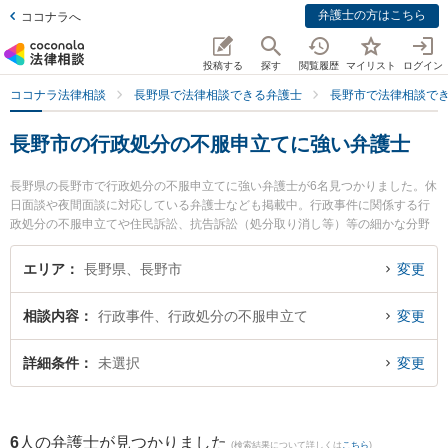
弁護士の方はこちら
ココナラへ
投稿する
探す
閲覧履歴
マイリスト
ログイン
ココナラ法律相談
長野県で法律相談できる弁護士
長野市で法律相談で
長野市の行政処分の不服申立てに強い弁護士
長野県の長野市で行政処分の不服申立てに強い弁護士が6名見つかりました。休
日面談や夜間面談に対応している弁護士なども掲載中。行政事件に関係する行
政処分の不服申立てや住民訴訟、抗告訴訟（処分取り消し等）等の細かな分野
での絞り込み検索もでき便利です。特におさだ法律事務所の長田 雄介弁護士や
弁護士法人一新総合法律事務所 長野事務所の渡辺 伸樹弁護士、りんご法律事務
エリア
長野県、長野市
変更
所の秋山 英範弁護士のプロフィール情報や弁護士費用、強みなどが注目されて
います。『長野市で土日や夜間に発生した行政処分の不服申立てのトラブルを
相談内容
行政事件、行政処分の不服申立て
変更
今すぐに弁護士に相談したい』『行政処分の不服申立てのトラブル解決の実績
豊富な近くの弁護士を検索したい』『初回相談無料で行政処分の不服申立てを
法律相談できる長野市内の弁護士に相談予約したい』などでお困りの相談者さ
詳細条件
未選択
変更
んにおすすめです。
6
人の弁護士が見つかりました
(検索結果について詳しくは
こちら
)