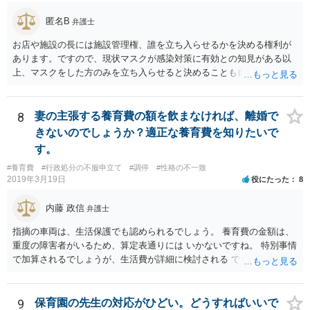
匿名B
弁護士
お店や施設の長には施設管理権、誰を立ち入らせるかを決める権利が
あります。ですので、現状マスクが感染対策に有効との知見がある以
上、マスクをした方のみを立ち入らせると決めることも自由であり、
不当な差別には当たらないと考えられます。 これが公衆浴場や旅館業
など公益的な側面のある業種ですと、公衆浴場法など各種業法で定め
られた理由以外での利用拒否は禁止されていますし、公の施設でもマ
8
妻の主張する養育費の額を飲まなければ、離婚で
スクなしだけでの利用拒否は問題となりえますが、民間のお店に対し
きないのでしょうか？適正な養育費を知りたいで
ては慰謝料の請求は認められないと考えられます。
す。
#養育費
#行政処分の不服申立て
#調停
#性格の不一致
2019年3月19日
役にたった
8
内藤 政信
弁護士
指摘の車両は、生活保護でも認められるでしょう。 養育費の金額は、
重度の障害者がいるため、算定表通りには いかないですね。 特別事情
で加算されるでしょうが、生活費が詳細に検討される でしょう。 退職
金は、勤続年数に対する別居時までの期間の割合で按分 し、その半額
が分与額になるでしょう。 一度家裁に離婚調停の申立てをしないと、
いつまで立っても、 目処がつかないかもしれないですね。
9
保育園の先生の対応がひどい。どうすればいいで