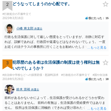
いと逮捕する」というのは、「現行犯逮捕して刑事処分（罰金でも前
2
どうなってしまうのか心配です。
科になる）にできるが、認めてサインすれば反則処理（何千円程度の
反則金があっても前科にならない）ですませてあげる」という意味で
#行政処分の不服申立て
す。 あなたはこの警察官を非難するのではなく、感謝すべきというこ
2023年3月16日
役にたった
15
とです。 警察官の「こんな事を言うのだったら免許証返した方がい
い」との発言ですが、実際「前の車が赤で右折進行したから、自分も
小峰 将太郎
弁護士
（信号無視）した」というあなたと同じ考えの人が運転をしている公
行政も生活保護に対して厳しい態度をとっていますが、冷静に対応す
道は、きちんと交通ルールを守っている人や歩行者らにとってとても
れば、誤解であれば、行政罰や返還などはなされないでしょう。 一度
危険なものであり怖いので、そのような人には是非とも運転免許を返
お近くの法テラスの事務所に行くことをお勧めいたします。
納してほしいと思うのが社会の大勢です。 実際「交通違反を繰り返せ
ば免許停止や取消（強制返納）になる」のはそういうことです。 たま
たま（あなたにとって）いい警察官にあたったことをきっかけに、む
3
犯罪歴のある者は生活保護の制度は使う権利は無
しろ今回を苦い薬（良い教訓）として反省し、次回から「前の車は赤
で右折進行したけど、自分は右折進行を思いとどまった」と交通ルー
いのでしょうか？
ルを遵守するドライバーになってほしいと期待しています。
#自治体や学校などへの損害賠償・慰謝料請求
#行政処分の不服申立て
#国や自治体
2018年5月28日
役にたった
18
鈴木 崇裕
弁護士
前科があるかないかによって，生活保護が受けられるかどうかが変わ
ることはありません。 前科の有無は，生活保護の受給要件ではありま
せん。 役所は生活保護に消極的（できれば受け容れたくない）な姿勢