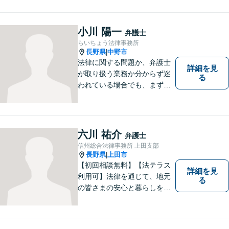
小川 陽一
弁護士
らいちょう法律事務所
長野県
中野市
|
法律に関する問題か、弁護士
詳細を見
が取り扱う業務か分からず迷
る
われている場合でも、まずは
ご連絡ください。正確な見通
しと解決方針が立てられま
す。
六川 祐介
弁護士
信州総合法律事務所 上田支部
長野県
上田市
|
【初回相談無料】【法テラス
詳細を見
利用可】法律を通じて、地元
る
の皆さまの安心と暮らしを全
力でサポートいたします！お
一人で抱え込まず、まずはあ
なたのお悩みをお聞かせくだ