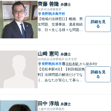
さい。どのようなご相談でも
齊藤 善隆
弁護士
真摯に向き合い、解決まで全
天然寺法律事務所
力で伴走します。【地域密着
長野県
木島平村
|
型の法律事務所】
【地域の法律窓口】離婚、男
詳細を見
女問題、交通事故、遺産相続
る
等、日々生じる様々な問題に
ついて、相談者の悩みを一緒
に考え、適切な解決を図りま
す。
山﨑 憲司
弁護士
信州総合法律事務所 松本支部
長野県
松本市
北松本駅
から徒歩4分
|
【北松本駅4分】【初回相談無
詳細を見
料】法律問題の解決だけでな
る
く、あなたが安心して暮らせ
る「その先の未来」も一緒に
考えてサポートいたします。
一人で悩まずにお話をお聞か
せください。お気持ちに寄り
田中 淳哉
弁護士
添い、より良い選択ができる
上越中央法律事務所