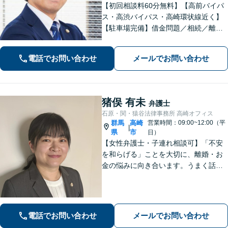
【初回相談料60分無料】【高前バイパ
ス・高渋バイパス・高崎環状線近く】
【駐車場完備】借金問題／相続／離婚
／刑事事件／交通事故等のご相談に幅
広く対応しております。丁寧なヒアリ
電話でお問い合わせ
メールでお問い合わせ
ングとコミュニケーションを重ねるこ
とを大切にしております【休日・夜間
対応可】
猪俣 有未
弁護士
石原・関・猿谷法律事務所 高崎オフィス
群馬
高崎
営業時間：09:00~12:00（平
|
県
市
日）
【女性弁護士・子連れ相談可】「不安
を和らげる」ことを大切に、離婚・お
金の悩みに向き合います。うまく話せ
なくても大丈夫です。状況の整理から
ご一緒します【高崎・完全個室・駐車
場無料】
電話でお問い合わせ
メールでお問い合わせ