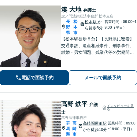
湊 大地
弁護士
虎ノ門法律経済事務所 松本支店
長
松
松本駅
か
営業時間：09:00~1
野
本
|
9:00（平日）
ら徒歩8分
県
市
【松本駅徒歩８分】【長野県に密着】
交通事故、遺産相続事件、刑事事件、
離婚・男女問題、残業代等の労働問題
等の個人の法律問題や企業法務まで、
法的トラブルを解決、予防すべく、依
頼者様と共に歩みます。お一人で悩ま
電話で面談予約
メールで面談予約
ず是非ご相談ください。
髙野 鉄平
弁護
インタビューを見
る
士
髙野法律事務所
群
高
高崎問屋町駅
営業時間：09:00
馬
崎
|
~18:00（平日）
から徒歩10分
県
市