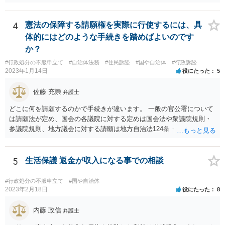
を示すことが多いようですが， 受給要件を満たしていることをきちん
と説明しましょう。
4
憲法の保障する請願権を実際に行使するには、具
体的にはどのような手続きを踏めばよいのです
か？
#行政処分の不服申立て
#自治体法務
#住民訴訟
#国や自治体
#行政訴訟
2023年1月14日
役にたった
5
佐藤 充崇
弁護士
どこに何を請願するのかで手続きが違います。 一般の官公署について
は請願法が定め、国会の各議院に対する定めは国会法や衆議院規則・
参議院規則、地方議会に対する請願は地方自治法124条・125条が定め
ています。 請願を行おうとする官公署にまず問いあわせるのが比較的
スムースかと思います。
5
生活保護 返金が収入になる事での相談
#行政処分の不服申立て
#国や自治体
2023年2月18日
役にたった
8
内藤 政信
弁護士