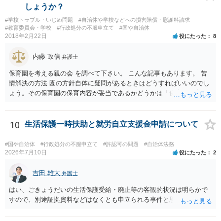
しょうか？
#学校トラブル・いじめ問題
#自治体や学校などへの損害賠償・慰謝料請求
#教育委員会・学校
#行政処分の不服申立て
#国や自治体
2018年2月22日
役にたった
8
内藤 政信
弁護士
保育園を考える親の会 を調べて下さい。 こんな記事もあります。 苦
情解決の方法 園の方針自体に疑問があるときはどうすればいいのでし
ょう。その保育園の保育内容が妥当であるかどうかは「保育所保育指
針」や「第三者評価基準」などのガイドラインで判断できます。 相談
だけで問題が解決できずにこじれた時には、苦情を文書にして保育園
に提出しましょう。園は保護者の苦情に耳を傾けなくてはならないと
10
生活保護一時扶助と就労自立支援金申請について
法律で義務付けられています（児童福祉施設最低基準第十四条の
三）。さらに苦情解決のための第三者委員を施設ごとにおくことも指
#国や自治体
#行政処分の不服申立て
#許認可の問題
#自治体法務
導されています。 保育園との相談や交渉で解決できない時には、区市
2026年7月10日
役にたった
2
町村の担当課に苦情を上げることになります。また、都道府県には
「福祉サービス運営適正化委員会」が設置されています。 認可保育所
吉田 雄大
弁護士
はもちろんのこと、認可外の保育施設でも補助金を受けている施設
はい、ごきょうだいの生活保護受給・廃止等の客観的状況は明らかで
は、市や区、都道府県などの責任の範囲内にありますから、役所も相
すので、別途証拠資料などはなくとも申立られる事件と思います。
談に応じなくてはなりません。