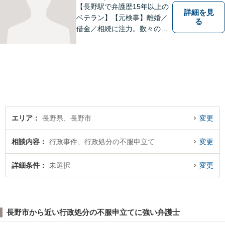
【長野駅で弁護歴15年以上の
詳細を見
ベテラン】【元検事】離婚／
る
借金／相続に注力。数々の実
績を挙げてきた弁護士が、お
一人おひとりに寄り添い、皆
様の権利を守ります。社会情
勢に合わせ、日々知見をアッ
プデートしながら事件に取り
組みます！【駐車場有】
エリア
長野県、長野市
変更
相談内容
行政事件、行政処分の不服申立て
変更
詳細条件
未選択
変更
長野市から近い行政処分の不服申立てに強い弁護士