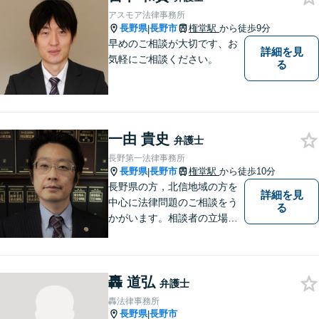
アスモア法律事務所
長野県
長野市
権堂駅
から徒歩9分
|
早めのご相談が大切です、お
詳細を見
気軽にご相談ください。
る
一由 貴史
弁護士
長野第一法律事務所
長野県
長野市
権堂駅
から徒歩10分
|
長野県の方，北信地域の方を
詳細を見
中心に法律問題のご相談をう
る
かがいます。相談者の立場を
尊重し，かつ，客観的なアド
バイスをいたします。
轟 道弘
弁護士
轟法律事務所
長野県
長野市
|