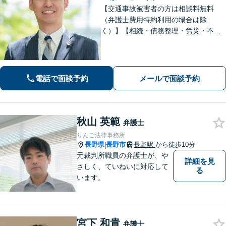
【交通事故被害者の方は相談料無料
（弁護士費用特約利用の場合は除
く）】【相続・債務整理・労災・不貞
慰謝料は相談料初回無料】長野県庁前
の法律事務所です。弁護士との相談が
初めての方でも安心してご相談いただ
けます。お気軽にお問い合わせくださ
電話で面談予約
メールで面談予約
い。
秋山 英範
弁護士
りんご法律事務所
長野県
長野市
長野駅
から徒歩10分
|
元裁判所職員の弁護士が、や
詳細を見
さしく、ていねいに対応して
る
います。
宮下 和貴
弁護士