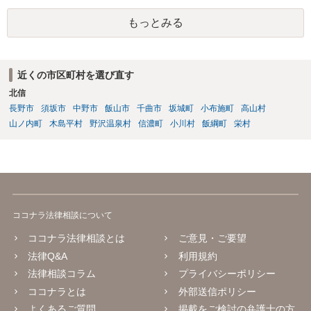
もっとみる
近くの市区町村を選び直す
北信
長野市
須坂市
中野市
飯山市
千曲市
坂城町
小布施町
高山村
山ノ内町
木島平村
野沢温泉村
信濃町
小川村
飯綱町
栄村
ココナラ法律相談について
ココナラ法律相談とは
ご意見・ご要望
法律Q&A
利用規約
法律相談コラム
プライバシーポリシー
ココナラとは
外部送信ポリシー
よくあるご質問
掲載をご検討の弁護士の方