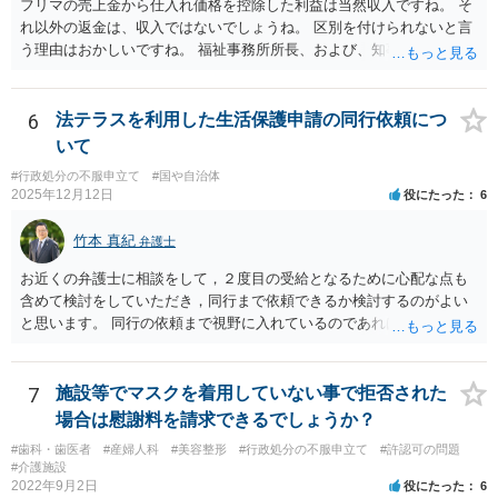
フリマの売上金から仕入れ価格を控除した利益は当然収入ですね。 そ
れ以外の返金は、収入ではないでしょうね。 区別を付けられないと言
う理由はおかしいですね。 福祉事務所所長、および、知事、および、
厚労省の担当部を調べて、 それぞれ同文の質問書を送ってみるといい
でしょう。
6
法テラスを利用した生活保護申請の同行依頼につ
いて
#行政処分の不服申立て
#国や自治体
2025年12月12日
役にたった
6
竹本 真紀
弁護士
お近くの弁護士に相談をして，２度目の受給となるために心配な点も
含めて検討をしていただき，同行まで依頼できるか検討するのがよい
と思います。 同行の依頼まで視野に入れているのであれば，お近くの
弁護士の方の方が，動いてもらいやすいかと思います。
7
施設等でマスクを着用していない事で拒否された
場合は慰謝料を請求できるでしょうか？
#歯科・歯医者
#産婦人科
#美容整形
#行政処分の不服申立て
#許認可の問題
#介護施設
2022年9月2日
役にたった
6