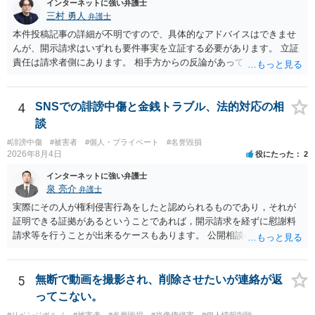
インターネットに強い弁護士
三村 勇人
弁護士
本件投稿記事の詳細が不明ですので、具体的なアドバイスはできませ
んが、開示請求はいずれも要件事実を立証する必要があります。 立証
責任は請求者側にあります。 相手方からの反論があっても、裁判官が
要件事実を満たしていると判断すれば、補充は求められません。 相手
方が口頭で反論したのは、仮処分は迅速性が要求されるためです。 書
面での反論となれば、より遅延する可能性がございます。 また、本件
4
SNSでの誹謗中傷と金銭トラブル、法的対応の相
はXのため、APのIPアドレスの保存期間の問題もございます。 開示請
談
求は法律知識が不可欠ですが、それだけでは足りず、実務を踏まえた
#誹謗中傷
#被害者
#個人・プライベート
#名誉毀損
方法を選択することが重要です。
2026年8月4日
役にたった
2
インターネットに強い弁護士
泉 亮介
弁護士
実際にその人が権利侵害行為をしたと認められるものであり，それが
証明できる証拠があるということであれば，開示請求を経ずに慰謝料
請求等を行うことが出来るケースもあります。 公開相談の場では回答
は難しいかと思われますので，お手持ちの証拠資料を持参の上弁護士
に個別に相談されると良いでしょう。
5
無断で動画を撮影され、削除させたいが連絡が返
ってこない。
#リベンジポルノ
#被害者
#名誉毀損
#肖像権侵害
#個人情報削除