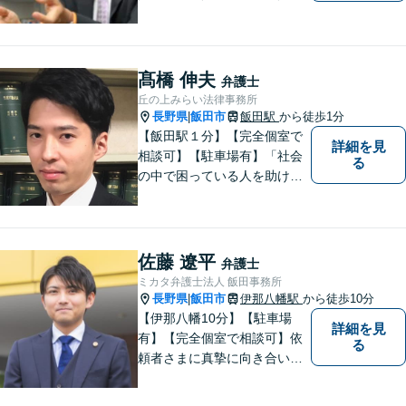
続問題／環境問題／企業法務
など、幅広い法律トラブルの
ご相談を承ります。【地域に
根ざした弁護士】もし何かお
髙橋 伸夫
弁護士
困りな事がございましたらお
丘の上みらい法律事務所
気軽にご相談ください。
長野県
飯田市
飯田駅
から徒歩1分
|
【飯田駅１分】【完全個室で
詳細を見
相談可】【駐車場有】「社会
る
の中で困っている人を助けた
い」との思いから、弁護士に
なることを志しました。多く
の方から相談しやすい弁護士
であることを心がけ、誠実
佐藤 遼平
弁護士
に、そして丁寧に対応してい
ミカタ弁護士法人 飯田事務所
きます。
長野県
飯田市
伊那八幡駅
から徒歩10分
|
【伊那八幡10分】【駐車場
詳細を見
有】【完全個室で相談可】依
る
頼者さまに真摯に向き合い、
被害者の方のことも十分考慮
した上で事件を解決していき