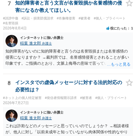
して、要求された金額(1000円程度)の電子マネーを送信してしまいま
7
知的障害者と言う文言が名誉毀損か名誉感情の侵
した。 そこから、撮影するまで暇なので顔の雰囲気の写真を交換して
害になるか教えてほしい。
欲しい、住んでいる都道府県と区を教えてと言われたので教えたりと
#誹謗中傷
#訴訟・損害賠償請求
#肖像権侵害
#被害者
#個人・プライベート
言ったやり取りをしていました。 というやりとりは、青少年条例違反
#名誉毀損
（わいせつ行為）の疑いがあります。18歳未満と知らなくても処罰可
2026年8月4日
役にたった
1
能です。
インターネットに強い弁護士
稲葉 進太郎
弁護士
知的障害がないのに知的障害者と言うのは名誉毀損または名誉感情の
侵害になりますか？ →裁判所では、名誉感情侵害とされることが多い
印象です。ご指摘のとおり、文脈上侮辱の意味で言っている点も加味
されていると思います。
8
インスタでの虚偽メッセージに対する法的対応の
必要性は？
#ネット上の個人特定被害
#発信者情報開示請求
#被害者
#個人・プライベート
2026年7月27日
インターネットに強い弁護士
稲葉 進太郎
弁護士
これは詐欺などのメッセージと思っていいのでしょうか？ →相談者様
が、他人に対し「以前未成年と知っていながら肉体関係や性的なやり