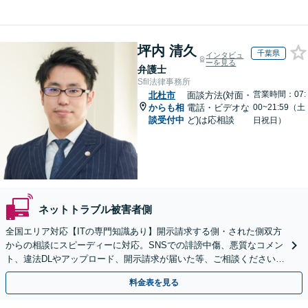
坪内 清久
千葉県
インタビュ
ーを見る
弁護士
Sfil法律事務所
営業時間：07:
北杜市
面談方法(対面・
からも相
電話・ビデオな
00~21:59（土
談受付中
ど)は応相談
日祝日）
ネットトラブル被害者側
全国エリア対応【ITの専門知識あり】開示請求する側・された側双方
からの相談にスピーディーに対応。SNSでの誹謗中傷、悪質なコメン
ト、違法DLやアップロード、開示請求が届いた等、ご相談ください
【WEB面談OK&解決実績豊富】【千葉中央駅4分】
料金表を見る