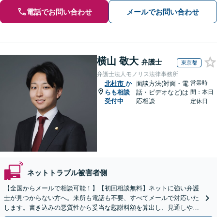
電話でお問い合わせ
メールでお問い合わせ
横山 敬大
弁護士
東京都
弁護士法人モノリス法律事務所
営業時
北杜市
か
面談方法(対面・電
らも相談
話・ビデオなど)は
間：本日
受付中
応相談
定休日
ネットトラブル被害者側
【全国からメールで相談可能！】【初回相談無料】ネットに強い弁護
士が見つからない方へ。来所も電話も不要、すべてメールで対応いた
します。書き込みの悪質性から妥当な慰謝料額を算出し、見通しや費