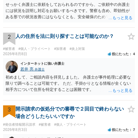
せっかく弁護士に依頼をしておられるのですから、ご依頼中の弁護士
には状況を説明し対応をお願いするべきです。警察も含め、即効性が
ある形での状況改善にはならなくとも、安全確保のためできることは
ある筈です。
2
人の住所を法に則り探すことは可能なのか？
#被害者
#個人・プライベート
#加害者
#炎上対策
2026年8月8日
役にたった
4
インターネットに強い弁護士
若井 亮
弁護士
初めまして、ご相談内容を拝見しました。 弁護士が事件処理に必要な
限りで調べることは可能です。 ただ、手掛かりとなる情報が全くない
相手方について住所を特定することは困難です。
3
開示請求の仮処分での審尋で２回目で終わらない
場合どうしたらいいですか
#発信者情報開示請求
#被害者
#個人・プライベート
2026年8月3日
役にたった
7