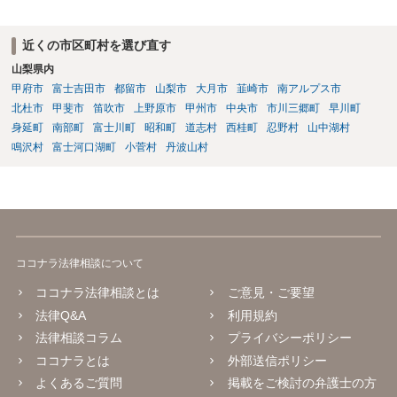
近くの市区町村を選び直す
山梨県内
甲府市
富士吉田市
都留市
山梨市
大月市
韮崎市
南アルプス市
北杜市
甲斐市
笛吹市
上野原市
甲州市
中央市
市川三郷町
早川町
身延町
南部町
富士川町
昭和町
道志村
西桂町
忍野村
山中湖村
鳴沢村
富士河口湖町
小菅村
丹波山村
ココナラ法律相談について
ココナラ法律相談とは
ご意見・ご要望
法律Q&A
利用規約
法律相談コラム
プライバシーポリシー
ココナラとは
外部送信ポリシー
よくあるご質問
掲載をご検討の弁護士の方