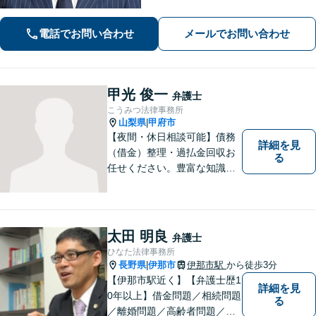
再出発を全力でサポートします！「契
約書チェック・労務対応など企業法務
電話でお問い合わせ
メールでお問い合わせ
の豊富な実績」「事業承継の対応実績
豊富」
甲光 俊一
弁護士
こうみつ法律事務所
山梨県
甲府市
|
【夜間・休日相談可能】債務
詳細を見
（借金）整理・過払金回収お
る
任せください。豊富な知識・
経験を生かしてあなたの生活
再建を全力でサポートいたし
ます。
太田 明良
弁護士
ひなた法律事務所
長野県
伊那市
伊那市駅
から徒歩3分
|
【伊那市駅近く】【弁護士歴1
詳細を見
0年以上】借金問題／相続問題
る
／離婚問題／高齢者問題／相