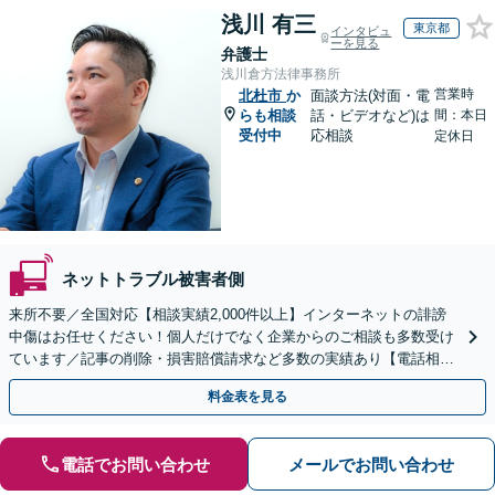
浅川 有三
東京都
インタビュ
ーを見る
弁護士
浅川倉方法律事務所
営業時
北杜市
か
面談方法(対面・電
らも相談
話・ビデオなど)は
間：本日
受付中
応相談
定休日
ネットトラブル被害者側
来所不要／全国対応【相談実績2,000件以上】インターネットの誹謗
中傷はお任せください！個人だけでなく企業からのご相談も多数受け
ています／記事の削除・損害賠償請求など多数の実績あり【電話相談
可】【初回相談無料】【夜間休日面談可】
料金表を見る
電話でお問い合わせ
メールでお問い合わせ