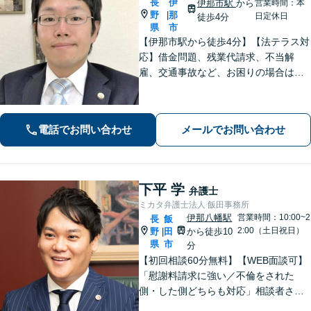
長
伊
伊那市駅
から
営業時間：本
野
那
|
日定休日
徒歩4分
県
市
【伊那市駅から徒歩4分】【法テラス対
応】借金問題、残業代請求、不当解
雇、交通事故など、お困りの場合はす
ぐにご相談ください。【個人・企業対
応可能】弁護士が代理人として交渉し
ます!【秘密厳守】【破産管財人】
電話でお問い合わせ
メールでお問い合わせ
下平 学
弁護士
ミカタ弁護士法人 飯田事務所
伊那八幡駅
営業時間：10:00~2
長
飯
2:00（土日祝日）
野
田
から徒歩10
|
県
市
分
【初回相談60分無料】【WEB面談可】
「慰謝料請求に強い／不倫をされた
側・した側どちらも対応」相談者さま
のお話しに真摯に耳を傾け、離婚後の