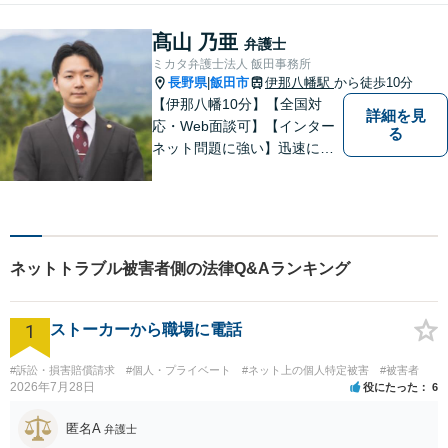
ます。当事務所の対象エリア
は日本全国です。 遠方の方は
髙山 乃亜
弁護士
Web面談や電話でのご連絡が
ミカタ弁護士法人 飯田事務所
可能です。
長野県
飯田市
伊那八幡駅
から徒歩10分
|
【伊那八幡10分】【全国対
詳細を見
応・Web面談可】【インター
る
ネット問題に強い】迅速に対
応し、依頼者さまの平穏な生
活をいち早く取り戻すサポー
トをさせていただきます。ど
のようなことでも、お気軽に
ご相談ください。
ネットトラブル被害者側の法律Q&Aランキング
1
ストーカーから職場に電話
#訴訟・損害賠償請求
#個人・プライベート
#ネット上の個人特定被害
#被害者
2026年7月28日
役にたった
6
匿名A
弁護士