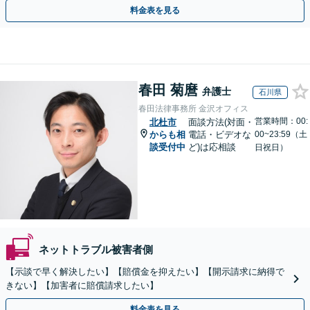
用面のリスクも包み隠さずお伝えしサポートします。
料金表を見る
春田 菊麿
弁護士
石川県
春田法律事務所 金沢オフィス
営業時間：00:
北杜市
面談方法(対面・
からも相
電話・ビデオな
00~23:59（土
談受付中
ど)は応相談
日祝日）
ネットトラブル被害者側
【示談で早く解決したい】【賠償金を抑えたい】【開示請求に納得で
きない】【加害者に賠償請求したい】
料金表を見る