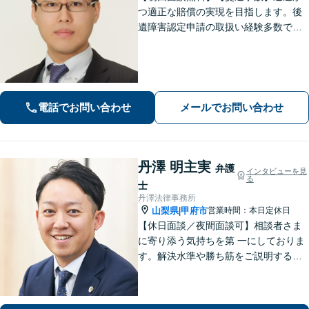
つ適正な賠償の実現を目指します。後
遺障害認定申請の取扱い経験多数で
す。【自己破産】金融業者からの催促
をストップできます。住宅ローンが残
っている場合もご相談ください。な
お、個室での相談対応も可能です。
電話でお問い合わせ
メールでお問い合わせ
丹澤 明主実
弁護
インタビューを見
る
士
丹澤法律事務所
山梨県
甲府市
営業時間：本日定休日
|
【休日面談／夜間面談可】相談者さま
に寄り添う気持ちを第 一にしておりま
す。解決水準や勝ち筋をご説明する際
は、できる限り数字を用い て具体的に
お伝えします。有利な解決のために
も、ぜひご相談ください。