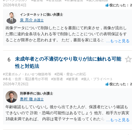
2026年8月4日
役にたった
2
インターネットに強い弁護士
泉 亮介
弁護士
画像データについて削除したことを書面にて約束させ，画像が流出し
た際に違約金条項を入れる等で削除したことについての表明保証をす
ることが限界かと思われます。 ただ，書面を家に送ると家族に不貞行
為が発覚しご自身が慰謝料請求を受けるリスクがあるため，書面で削
除等を求めることは避けたほうが良いかと思われます。
6
未成年者との不適切なやり取りが法に触れる可能
性と対処法
#児童ポルノ・わいせつ物頒布等
#恐喝・脅迫への対応
#本名・住所・電話番号が不明
#加害者
#被害者
#個人・プライベート
2026年7月26日
役にたった
2
刑事事件に強い弁護士
奥村 徹
弁護士
年齢確認もしていないし 後から出てきた人が、保護者だという確認も
できないので 詐欺・恐喝の可能性はあるでしょう 他方、相手方が真実
18歳未満であれば、 内容は電子マナーを送ってくれたら自慰行為など
の動画を要望通りに撮って送るよと言ったやりとりでした。 自分は動
画の尺は10分ほど、服を着たままで胸を触って欲しい、などの要望を