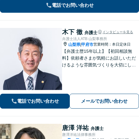
電話でお問い合わせ
木下 徹
弁護士
インタビューを見る
弁護士法人ATB 山梨事務所
山梨県
甲府市
営業時間：本日定休日
|
【弁護士歴15年以上】【初回相談無
料】依頼者さまが気軽にお話しいただ
けるような雰囲気づくりを大切にして
います。交通事故や借金、消費者被害
など、幅広く対応しておりますので、
お困りの方はぜひ一度ご相談くださ
い。【電話・メール・WEB相談可】
電話でお問い合わせ
メールでお問い合わせ
唐澤 洋祐
弁護士
唐澤洋祐法律事務所