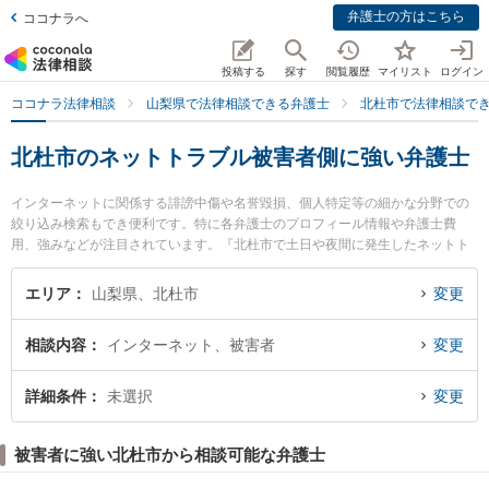
弁護士の方はこちら
ココナラへ
投稿する
探す
閲覧履歴
マイリスト
ログイン
ココナラ法律相談
山梨県で法律相談できる弁護士
北杜市で法律相談で
北杜市のネットトラブル被害者側に強い弁護士
インターネットに関係する誹謗中傷や名誉毀損、個人特定等の細かな分野での
絞り込み検索もでき便利です。特に各弁護士のプロフィール情報や弁護士費
用、強みなどが注目されています。『北杜市で土日や夜間に発生したネットト
ラブル被害者側のトラブルを今すぐに弁護士に相談したい』『ネットトラブル
被害者側のトラブル解決の実績豊富な近くの弁護士を検索したい』『初回相談
エリア
山梨県、北杜市
変更
無料でネットトラブル被害者側を法律相談できる北杜市内の弁護士に相談予約
したい』などでお困りの相談者さんにおすすめです。
相談内容
インターネット、被害者
変更
詳細条件
未選択
変更
被害者に強い北杜市から相談可能な弁護士