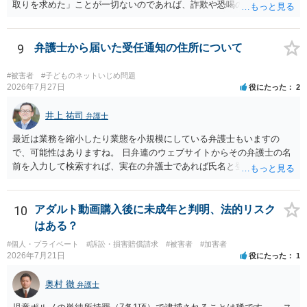
取りを求めた」ことが一切ないのであれば、詐欺や恐喝の可能性が高
いでしょう。
9
弁護士から届いた受任通知の住所について
#被害者
#子どものネットいじめ問題
2026年7月27日
役にたった
2
井上 祐司
弁護士
最近は業務を縮小したり業態を小規模にしている弁護士もいますの
で、可能性はありますね。 日弁連のウェブサイトからその弁護士の名
前を入力して検索すれば、実在の弁護士であれば氏名と登録番号が表
示されます。 それを確認して、実在の弁護士かどうかを確かめる方が
良いでしょう。
10
アダルト動画購入後に未成年と判明、法的リスク
はある？
#個人・プライベート
#訴訟・損害賠償請求
#被害者
#加害者
2026年7月21日
役にたった
1
奥村 徹
弁護士