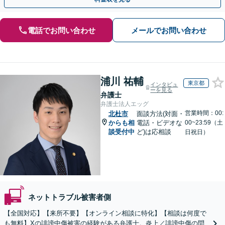
電話でお問い合わせ
メールでお問い合わせ
浦川 祐輔
東京都
インタビュ
ーを見る
弁護士
弁護士法人エッグ
営業時間：00:
北杜市
面談方法(対面・
からも相
電話・ビデオな
00~23:59（土
談受付中
ど)は応相談
日祝日）
ネットトラブル被害者側
【全国対応】【来所不要】【オンライン相談に特化】【相談は何度で
も無料】Xの誹謗中傷被害の経験がある弁護士。炎上／誹謗中傷の問