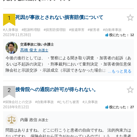
り扱ってきました。
1
死因が事故とされない損害賠償について
#人身事故
#慰謝料増額
#損害賠償増額
#後遺障害
#被害者
#自動車事故
2023年11月28日
役にたった
12
交通事故に強い弁護士
髙橋 俊太
弁護士
今後の進行としては、 ・警察による聞き取り調査 ・加害者の起訴（あ
るいは不起訴の決定） ・刑事裁判において量刑決定 ・加害者側任意保
険会社と示談交渉 ・示談成立（示談できなかった場合は裁判） となり
ます。なお、警察では、お母様の生前のご様子やご遺族の被害感情、
加害者に対する処罰感情など尋ねられるはずですので、率直にお答え
になるとよいと思います。
2
接骨院への通院の許可が得られない。
#保険会社との交渉
#自動車事故
#むち打ち被害
#人身事故
2018年9月12日
役にたった
27
内藤 政信
弁護士
問題はありますね。 どこに行こうと患者の自由ですね。 法的拘束力は
ないですね。 保険会社から圧力がかかっているのでしょう。 また患者