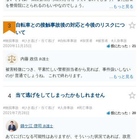
を整骨院にとられるのもいやなのでしょう。
3
自転車との接触事故後の対応と今後のリスクにつ
いて
#物損事故
#ひき逃げ・当て逃げ
#自転車事故
#加害者
#被害者
#人身事故
2020年11月15日
役にたった
21
内藤 政信
弁護士
被害軽微につき、平素忙しい警察担当者から見れば、事件扱いしない
のが 普通でしょうね。 これで終わります。
4
当て逃げをしてしまったかもしれません
#物損事故
#ひき逃げ・当て逃げ
#人身事故
#死亡事故
2021年7月28日
役にたった
20
鐘ケ江 啓司
弁護士
あてにげになる可能性はありますが、そういった状況であれば、故意