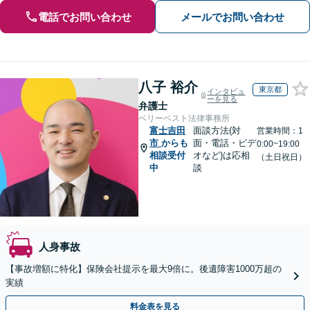
電話でお問い合わせ
メールでお問い合わせ
八子 裕介
東京都
インタビュ
ーを見る
弁護士
ベリーベスト法律事務所
富士吉田
面談方法(対
営業時間：1
市
からも
面・電話・ビデ
0:00~19:00
相談受付
オなど)は応相
（土日祝日）
中
談
人身事故
【事故増額に特化】保険会社提示を最大9倍に。後遺障害1000万超の
実績
料金表を見る