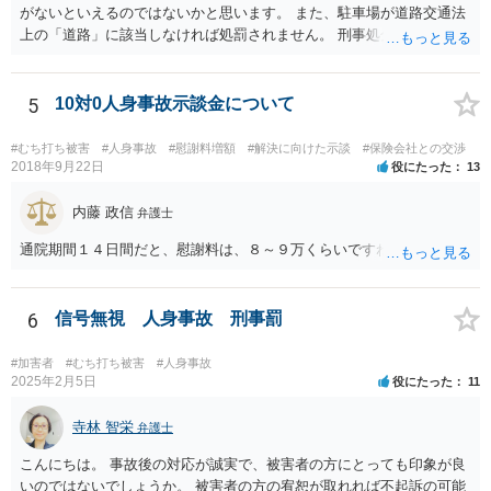
がないといえるのではないかと思います。 また、駐車場が道路交通法
上の「道路」に該当しなければ処罰されません。 刑事処分がなされる
かどうかは、その駐車場が道路交通法の「道路（一般交通の用に供す
るその他の場所）」にあたるかが重要です。 駐車場が「道路」にあた
るかは難しい問題で、私が経験した事例でも、コインパーキングで警
5
10対0人身事故示談金について
察官は「道路」と判断して道路交通法違反で立件したものの、検察官
は「道路」にあたらないとして不起訴処分にしたものがあります（検
#むち打ち被害
#人身事故
#慰謝料増額
#解決に向けた示談
#保険会社との交渉
察官に意見書を出しました）。コンビニやスーパーの駐車場では「道
2018年9月22日
役にたった
13
路」とした裁判例もあります。 「一般交通の用に供するその他の場
所」とは、道路法に規定する道路及び道路運送法に規定する自動車道
内藤 政信
弁護士
以外で不特定の人や車が自由に通行することができる場所をいうとさ
通院期間１４日間だと、慰謝料は、８～９万くらいですね。
れています。 この判断にあたっては、「道路の体裁の有無」、「客
観性・継続性・反復性の有無」、「公開性の有無」及び「道路性の有
無」を検討するのが一般的です（道路交通執務研究会編著『執務資料
6
信号無視 人身事故 刑事罰
道路交通法解説（１８訂版）』（東京法令出版、２０２０年１１月）
７頁）。つまり、総合判断が必要になります。
#加害者
#むち打ち被害
#人身事故
2025年2月5日
役にたった
11
寺林 智栄
弁護士
こんにちは。 事故後の対応が誠実で、被害者の方にとっても印象が良
いのではないでしょうか。 被害者の方の宥恕が取れれば不起訴の可能