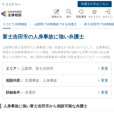
弁護士の方はこちら
ココナラへ
投稿する
探す
閲覧履歴
マイリスト
ログイン
ココナラ法律相談
山梨県で法律相談できる弁護士
富士吉田市で法律相
富士吉田市の人身事故に強い弁護士
山梨県の富士吉田市で人身事故に強い弁護士が1名見つかりました。交通事故に
関係する自動車事故やバイク事故、自転車事故等の細かな分野での絞り込み検
索もでき便利です。特に岡村法律事務所の岡村 光男弁護士のプロフィール情報
や弁護士費用、強みなどが注目されています。『富士吉田市で土日や夜間に発
生した人身事故のトラブルを今すぐに弁護士に相談したい』『人身事故のトラ
エリア
山梨県、富士吉田市
変更
ブル解決の実績豊富な近くの弁護士を検索したい』『初回相談無料で人身事故
を法律相談できる富士吉田市内の弁護士に相談予約したい』などでお困りの相
相談内容
交通事故、人身事故
変更
談者さんにおすすめです。
詳細条件
未選択
変更
人身事故に強い富士吉田市から相談可能な弁護士