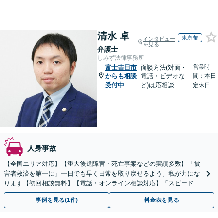
清水 卓
東京都
インタビュー
を見る
弁護士
しみず法律事務所
営業時
富士吉田市
面談方法(対面・
からも相談
電話・ビデオな
間：本日
受付中
ど)は応相談
定休日
人身事故
【全国エリア対応】【重大後遺障害・死亡事案などの実績多数】「被
害者救済を第一に」一日でも早く日常を取り戻せるよう、私が力にな
ります【初回相談無料】【電話・オンライン相談対応】「スピード対
応・納得できる解決を」「刑事裁判のニーズにも対応」
事例を見る(1件)
料金表を見る