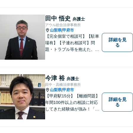
再建を全力でサポートいたし
ます。
田中 悟史
弁護士
アウル総合法律事務所
山梨県
甲府市
|
【完全個室で相談可】【駐車
詳細を見
場有】【子連れ相談可】問
る
題・トラブル等を抱えた、ま
たは、未然に防ぎたいとお考
えの場合には、お気軽にご相
談ください。 法的な観点から
分析し、解決に向けてどのよ
今津 裕
弁護士
うな方法・手段を取ることが
田中・高橋法律事務所
良いのか等を助言させていた
山梨県
甲府市
|
だきます。
【甲府駅15分】【離婚問題】
詳細を見
年間100件以上の相談に対応
る
してきた経験値が強み！「離
婚する決意が固まっていな
い」という方のご相談もお待
ちしています【相続】遺言書