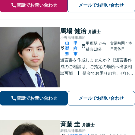
電話でお問い合わせ
メールでお問い合わせ
馬場 健治
弁護士
小野法律事務所
山
甲
甲府駅
から
営業時間：本
梨
府
|
日定休日
徒歩10分
県
市
遺言書を作成しませんか？【遺言書作
成のご相談は、ご指定の場所へ出張相
談可能！】 借金でお困りの方、ぜひご
相談ください。【法テラス相談制度利
用可（法人不可）】 法人破産にも対応
可能。借金問題で困ったらまず相談
電話でお問い合わせ
メールでお問い合わせ
を！
斉藤 圭
弁護士
舞鶴法律事務所