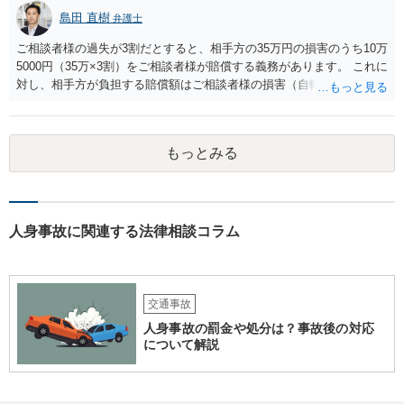
島田 直樹
弁護士
ご相談者様の過失が3割だとすると、相手方の35万円の損害のうち10万
5000円（35万×3割）をご相談者様が賠償する義務があります。 これに
対し、相手方が負担する賠償額はご相談者様の損害（自転車の修理費
用（時価が上限）と人身損害（通院慰謝料、休業損害等）等）の7割と
なります。 したがって、ご相談者様の損害が、16万円（相手方賠償額
16万円×7割＝10万4800円）を超えれば、賠償として受け取る金額の方
もっとみる
が多くなります。 なお、通院慰謝料は、裁判基準で1か月で28万円、2
か月で52万円が相場となりますが、任意交渉では一定割合減額（3割減
など）されることが実務では多いです。
人身事故に関連する法律相談コラム
交通事故
人身事故の罰金や処分は？事故後の対応
について解説