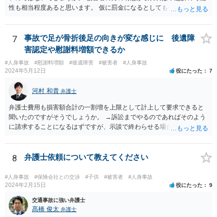
性も相当程度あると思います。 仮に罰金になるとしても今回は略式の
可能性が高く、正式裁判での公判請求になる可能性は著しく低いでし
ょう。 参考になれば幸いです。
7
事故で足が骨折後足の向きが変な感じに 後遺障
害認定や慰謝料増額できるか
#人身事故
#慰謝料増額
#後遺障害
#被害者
#人身事故
2024年5月12日
役にたった
7
河村 和貴
弁護士
弁護士費用も損害額合計の一割増を上限として計上して要求できると
聞いたのですがそうでしょうか。 →訴訟までやるのであればそのよう
に請求することになるはずですが、示談で終わらせる場合には、そこ
は譲歩させられることが多いように思います。 LAC基準の弁護士さん
ならほとんど充足できるか多くが返ってくるイメージなので頼むのも
いいかなと思うのですが。 →LAC基準でもそうかもしれませんし、交
8
弁護士依頼について教えてください
通事故事案ではより定額の費用としている法律事務所も多いように思
います。費用面も含めて、弁護士さんを検討してみるとよいかもしれ
#人身事故
#保険会社との交渉
#子供
#被害者
#人身事故
ませんね。 かなり具体的な話も多くなっているので、法律事務所に問
2024年2月15日
役にたった
9
い合わせてみるとよいと思います。
交通事故に強い弁護士
髙橋 俊太
弁護士