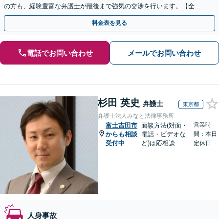
の方も、経験豊富な弁護士が最後まで強気の交渉を行います。【全国
13拠点】お気軽にご相談ください。
料金表を見る
電話でお問い合わせ
メールでお問い合わせ
杉田 英史
弁護士
東京都
弁護士法人みなと法律事務所
営業時
富士吉田市
面談方法(対面・
からも相談
電話・ビデオな
間：本日
受付中
ど)は応相談
定休日
人身事故