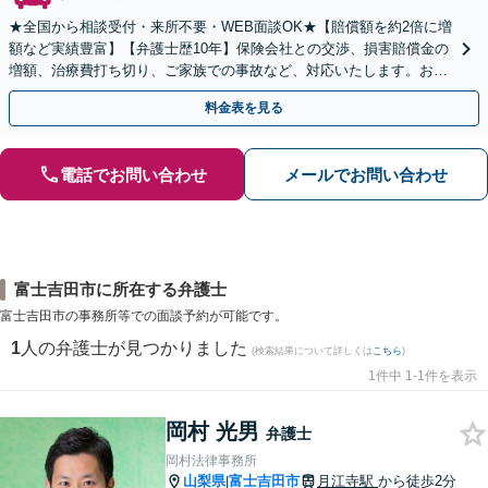
★全国から相談受付・来所不要・WEB面談OK★【賠償額を約2倍に増
額など実績豊富】【弁護士歴10年】保険会社との交渉、損害賠償金の
増額、治療費打ち切り、ご家族での事故など、対応いたします。お早
めにご相談ください【初回相談・着手金無料】
料金表を見る
電話でお問い合わせ
メールでお問い合わせ
富士吉田市に所在する弁護士
富士吉田市の事務所等での面談予約が可能です。
1
人の弁護士が見つかりました
(検索結果について詳しくは
こちら
)
1件中 1-1件を表示
岡村 光男
弁護士
岡村法律事務所
山梨県
富士吉田市
月江寺駅
から徒歩2分
|