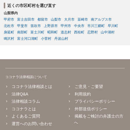
近くの市区町村を選び直す
山梨県内
甲府市
富士吉田市
都留市
山梨市
大月市
韮崎市
南アルプス市
北杜市
甲斐市
笛吹市
上野原市
甲州市
中央市
市川三郷町
早川町
身延町
南部町
富士川町
昭和町
道志村
西桂町
忍野村
山中湖村
鳴沢村
富士河口湖町
小菅村
丹波山村
ココナラ法律相談について
ココナラ法律相談とは
ご意見・ご要望
法律Q&A
利用規約
法律相談コラム
プライバシーポリシー
ココナラとは
外部送信ポリシー
よくあるご質問
掲載をご検討の弁護士の方
へ
運営へのお問い合わせ