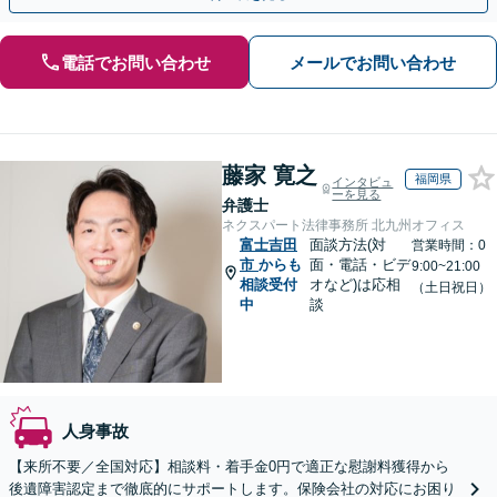
電話でお問い合わせ
メールでお問い合わせ
藤家 寛之
福岡県
インタビュ
ーを見る
弁護士
ネクスパート法律事務所 北九州オフィス
富士吉田
面談方法(対
営業時間：0
市
からも
面・電話・ビデ
9:00~21:00
相談受付
オなど)は応相
（土日祝日）
中
談
人身事故
【来所不要／全国対応】相談料・着手金0円で適正な慰謝料獲得から
後遺障害認定まで徹底的にサポートします。保険会社の対応にお困り