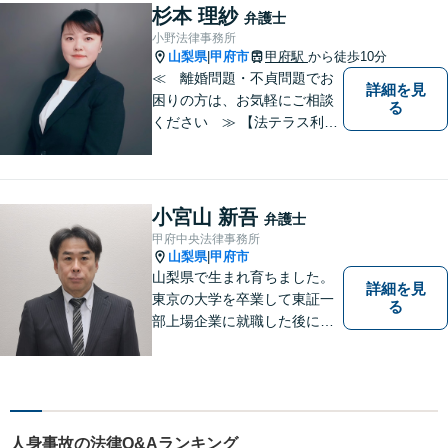
の作成や相続人の紛争解決ま
杉本 理紗
弁護士
で幅広く対応できます【初回
小野法律事務所
面談無料】
山梨県
甲府市
甲府駅
から徒歩10分
|
≪ 離婚問題・不貞問題でお
詳細を見
困りの方は、お気軽にご相談
る
ください ≫ 【法テラス利用
可能】【個室での相談】 離
婚・不貞の問題は、他人に相
談しにくいと思いますが、弁
護士には、守秘義務がありま
小宮山 新吾
弁護士
すので、ご安心してご相談を
甲府中央法律事務所
いただければと思います。
山梨県
甲府市
|
山梨県で生まれ育ちました。
詳細を見
東京の大学を卒業して東証一
る
部上場企業に就職した後に司
法試験を志し、社会人と受験
生の二足のわらじを履いてい
た時期もあります。 平成16年
に弁護士登録した後は、山梨
県内を中心に様々な案件を取
人身事故の法律Q&Aランキング