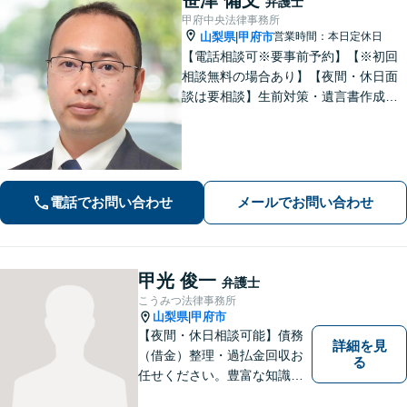
弁護士
甲府中央法律事務所
山梨県
甲府市
営業時間：本日定休日
|
【電話相談可※要事前予約】【※初回
相談無料の場合あり】【夜間・休日面
談は要相談】生前対策・遺言書作成は
「出張サービスあり！」他士業連携に
よる不動産を含む財産分与・遺産分割
／債務整理で生活再建も／交通事故の
示談交渉【法テラス相談利用可※事件
による】
電話でお問い合わせ
メールでお問い合わせ
甲光 俊一
弁護士
こうみつ法律事務所
山梨県
甲府市
|
【夜間・休日相談可能】債務
詳細を見
（借金）整理・過払金回収お
る
任せください。豊富な知識・
経験を生かしてあなたの生活