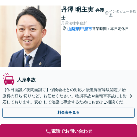
丹澤 明主実
弁護
インタビューを見
る
士
丹澤法律事務所
山梨県
甲府市
営業時間：本日定休日
|
人身事故
【休日面談／夜間面談可】保険会社との対応／後遺障害等級認定／治
療費の打ち 切りなど、お任せください。物損事故や自転車事故にも対
応しております。安心 して治療に専念するためにもぜひご相談くださ
い。
料金表を見る
電話でお問い合わせ