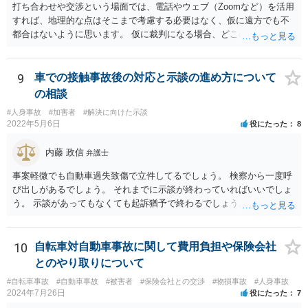
打ち合わせや交渉という場面では、電話やウェブ（Zoomなど）を活用
すれば、地理的な点はそこまで考慮する必要はなく、仮に遠方でも不
都合はないように思います。 仮に裁判になる場合、どこの裁判所にな
るかという点で、事故地の住所／被害者の住所／加害者の住所の３通
りが考えられますので、そのあたりは念のために考慮に入れた方がよ
いように思いますが、争点が複雑な事案でない場合には、多くの場
9
車での接触事故後の対応と示談の進め方について
合、交渉を経て示談で終了するので、裁判にまで発展しないのが通常
の相談
です。
#人身事故
#加害者
#解決に向けた示談
2022年5月6日
役にたった
8
内藤 政信
弁護士
事案軽微でも自動車過失致傷で立件してるでしょう。 検察から一度呼
び出しがあるでしょう。 それまでに示談が終わっていればいいでしょ
う。 示談があってもなくても起訴猶予で終わるでしょう。
10
自転車対自動車事故に関して費用負担や保険会社
とのやり取りについて
#自転車事故
#自動車事故
#被害者
#保険会社との交渉
#物損事故
#人身事故
2024年7月26日
役にたった
7