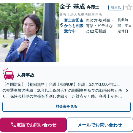
金子 基成
弁護士
埼玉県
弁護士法人九重法律事務所
営業時
富士吉田市
面談方法(対面・
からも相談
電話・ビデオな
間：本日
受付中
ど)は応相談
定休日
人身事故
【全国対応】【初回無料｜弁護士特約OK】弁護士3名で3,000件以上
の交通事故の実績！10年以上保険会社の顧問事務所での勤務経験があ
り、保険会社側の主張を予測し先回りした対応が可能。弁護士がチー
ムとなり示談交渉、休業損害、後遺障害等に対応。
料金表を見る
電話でお問い合わせ
メールでお問い合わせ