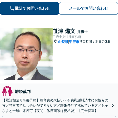
お、個室での相談対応も可能です。
電話でお問い合わせ
メールでお問い合わせ
笹津 備文
弁護士
甲府中央法律事務所
山梨県
甲府市
営業時間：本日定休日
|
離婚裁判
【電話相談可※要予約】養育費の未払い・不貞慰謝料請求にお悩みの
方／当事者で話し合いができない方／離婚条件で揉めている方／お子
さまと一緒に来所可【夜間・休日面談は要相談】【完全個室】