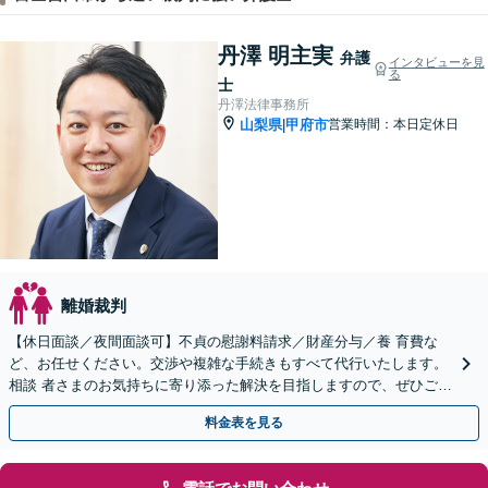
丹澤 明主実
弁護
インタビューを見
る
士
丹澤法律事務所
山梨県
甲府市
営業時間：本日定休日
|
離婚裁判
【休日面談／夜間面談可】不貞の慰謝料請求／財産分与／養 育費な
ど、お任せください。交渉や複雑な手続きもすべて代行いたします。
相談 者さまのお気持ちに寄り添った解決を目指しますので、ぜひご相
談ください。
料金表を見る