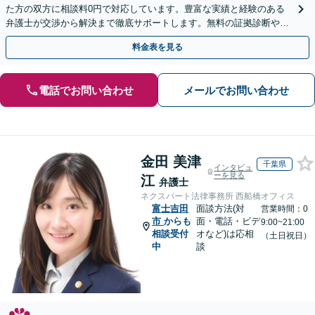
た方の双方に相談料0円で対応しています。豊富な実績と経験のある
弁護士が交渉から解決まで徹底サポートします。無料の証拠診断や着
手金の返還保証もありますので安心してご相談ください。
料金表を見る
電話でお問い合わせ
メールでお問い合わせ
金田 美津
千葉県
インタビュ
ーを見る
江
弁護士
ネクスパート法律事務所 西船橋オフィス
富士吉田
面談方法(対
営業時間：0
市
からも
面・電話・ビデ
9:00~21:00
相談受付
オなど)は応相
（土日祝日）
中
談