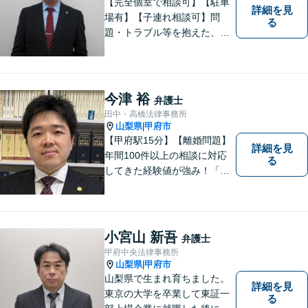
【完全個室で相談可】【駐車
詳細を見
場有】【子連れ相談可】問
る
題・トラブル等を抱えた、ま
たは、未然に防ぎたいとお考
えの場合には、お気軽にご相
談ください。 法的な観点から
分析し、解決に向けてどのよ
今津 裕
弁護士
うな方法・手段を取ることが
田中・高橋法律事務所
良いのか等を助言させていた
山梨県
甲府市
|
だきます。
【甲府駅15分】【離婚問題】
詳細を見
年間100件以上の相談に対応
る
してきた経験値が強み！「離
婚する決意が固まっていな
い」という方のご相談もお待
ちしています【相続】遺言書
の作成や相続人の紛争解決ま
小宮山 新吾
弁護士
で幅広く対応できます【初回
甲府中央法律事務所
面談無料】
山梨県
甲府市
|
山梨県で生まれ育ちました。
詳細を見
東京の大学を卒業して東証一
る