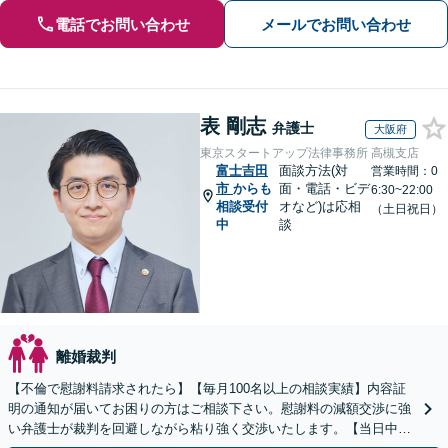
電話でお問い合わせ
メールでお問い合わせ
表 剛志
弁護士
大阪府
東京スタートアップ法律事務所 高槻支店
富士吉田
面談方法(対
営業時間：0
市
からも
面・電話・ビデ
6:30~22:00
相談受付
オなど)は応相
（土日祝日）
中
談
離婚裁判
【不倫で慰謝料請求されたら】【毎月100名以上の相談実績】内容証
明の通知が届いてお困りの方はご相談下さい。慰謝料の減額交渉に強
い弁護士が裁判を回避しながら粘り強く交渉いたします。【当日中の