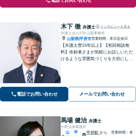
電話でお問い合わせ
木下 徹
弁護士
インタビューを見る
弁護士法人ATB 山梨事務所
山梨県
甲府市
営業時間：本日定休日
|
【弁護士歴15年以上】【初回相談無
料】依頼者さまが気軽にお話しいただ
けるような雰囲気づくりを大切にして
います。交通事故や借金、消費者被害
など、幅広く対応しておりますので、
お困りの方はぜひ一度ご相談くださ
い。【電話・メール・WEB相談可】
電話でお問い合わせ
メールでお問い合わせ
馬場 健治
弁護士
小野法律事務所
山
甲
甲府駅
から
営業時間：本