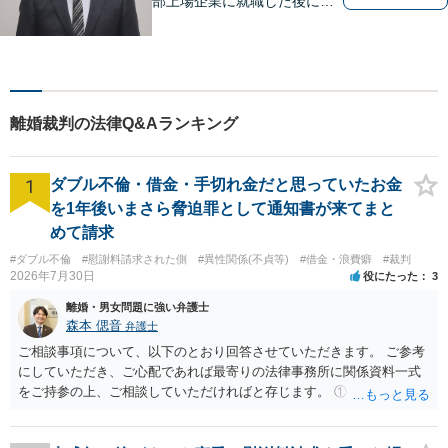
部上場企業に就職した後に司
法試験を志し、社会人と受験
生の二足のわらじを履いてい
た時期もあります。 平成16年
に弁護士登録した後は、山梨
県内を中心に様々な案件を取
離婚裁判の法律Q&Aランキング
り扱ってきました。
1
ダブル不倫・借金・手切れ金だと思っていたお金
を1年後いまさら脅迫罪として通知書が来てまと
めて請求
#ダブル不倫
#慰謝料請求された側
#異性関係(不貞等)
#借金・浪費癖
#裁判
2026年7月30日
役にたった
3
離婚・男女問題に強い弁護士
森本 偲音
弁護士
ご相談事項について、以下のとおり回答させていただきます。 ご参考
にしていただき、ご心配であれば最寄りの法律事務所に関係資料一式
をご持参の上、ご相談していただければと存じます。 ① このLINEの
流れを見る限り、100万円は貸付金ではなく、手切れ金・和解金と評価
される可能性はあるのか ⇒LINEを含む１００万円の貸付に至るまでの