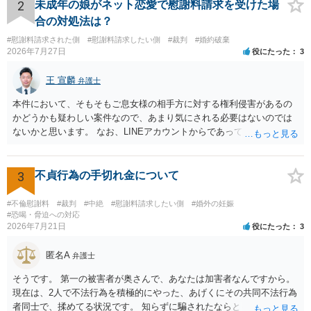
やり取り等の経緯、誓約書の内容等を踏まえて、関係を清算するため
2
未成年の娘がネット恋愛で慰謝料請求を受けた場
の 金銭であったと評価される可能性はあると考えます。 ② 「今後一
合の対処法は？
切関与しないなら100万円振り込む」というLINEや誓約書は、裁判上
#慰謝料請求された側
#慰謝料請求したい側
#裁判
#婚約破棄
どの程度証拠価値があるのか ⇒前後のやり取りや誓約書の具体的内容
2026年7月27日
役にたった
3
を見ない限り、具体的な判断はできませんが、一定の証拠価値はある
と考えます。 ③ 借用書があっても、後から100万円を貸付扱いに変更
王 宣麟
弁護士
することは認められるのか。 ⇒おそらく１００万円は不当利得（受け
取る正当な権利がないのに利益を取得した）として返還請求されてい
本件において、そもそもご息女様の相手方に対する権利侵害があるの
るものかと推察しますので、 貸金返還ではないかと存じます。 ④ 私
かどうかも疑わしい案件なので、あまり気にされる必要はないのでは
は現在、収入も不安定で貯金もなくリボ払い借金が既に約100万あり。
ないかと思います。 なお、LINEアカウントからであっても、そこに紐
今年に再婚したが主人はお金に厳しい為、一括で220万円を支払う事は
づけられた電話番号の開示→携帯電話会社から氏名・住所が開示され
困難 仮に裁判で敗訴した場合でも、分割払いになる可能性はあります
るパターンはありえるものの、本件のような精神的損害が発生したと
か。 ⇒判決となり敗訴してしまった場合は、強制執行により不動産等
明確にいえないような案件において開示がなされる可能性も低いので
3
不貞行為の手切れ金について
の財産を差し押さえられ、そこから債権回収が図られることになりま
はないかと推察します。
すが、 和解であれば柔軟な解決が可能ですので、その場合は分割払
#不倫慰謝料
#裁判
#中絶
#慰謝料請求したい側
#婚外の妊娠
いにより支払うことも十分可能です。 ⑤ このような事情であれば、私
#恐喝・脅迫への対応
は120万円のみ和解交渉を続けるべきでしょうか。 ⇒ご相談者様の認
2026年7月21日
役にたった
3
識を前提にすれば、１００万円も含めて返済する必要はないと考えら
れるため、 120万円のみについて交渉を続けることがベターかと存じ
匿名A
弁護士
ます。
そうです。 第一の被害者が奥さんで、あなたは加害者なんですから。
現在は、2人で不法行為を積極的にやった、あげくにその共同不法行為
者同士で、揉めてる状況です。 知らずに騙されたならともか