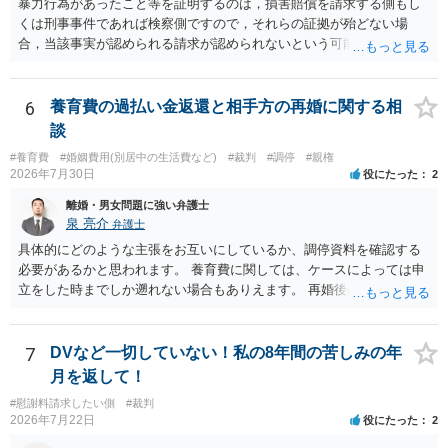
暴力行為があったこと等を証明するのは，損害賠償を請求する側もし
くは刑事事件であれば検察側ですので，それらの証拠が殆どない場
合，当該事実が認められる請求が認められないという可能性はあるで
しょう。
6
養育費の過払い金返還と相手方の再婚に関する相
談
#養育費
#婚姻費用(別居中の生活費など)
#裁判
#調停
#親権
2026年7月30日
役にたった
2
離婚・男女問題に強い弁護士
泉 亮介
弁護士
具体的にどのような主張をお互いにしているか、調停資料を確認する
必要があるかと思われます。 養育費に関しては、ケースによっては申
立をした時までしか遡れない場合もありえます。 再婚後の相手方の行
動がどのようなものであったのかも重要であるため、相手が再婚後の
養育費に関するやりとり等があればそちらについても確認する必要が
あるでしょう。 公開相談の場での回答よりも個別に弁護士にご相談さ
7
DVなど一切していない！私の8年間の苦しみの年
れることをお勧めいたします。
月を返して！
#慰謝料請求したい側
#裁判
2026年7月22日
役にたった
2