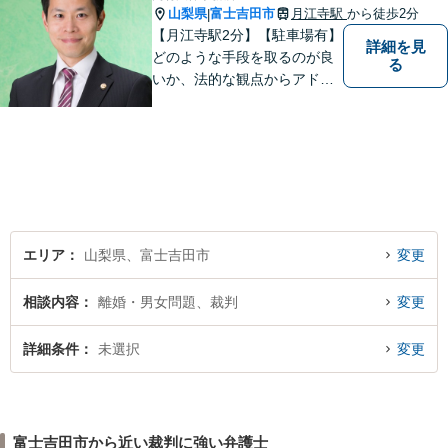
山梨県
富士吉田市
月江寺駅
から徒歩2分
|
【月江寺駅2分】【駐車場有】
詳細を見
どのような手段を取るのが良
る
いか、法的な観点からアドバ
イスさせていただきます。お
気軽にご相談ください。
エリア
山梨県、富士吉田市
変更
相談内容
離婚・男女問題、裁判
変更
詳細条件
未選択
変更
富士吉田市から近い裁判に強い弁護士