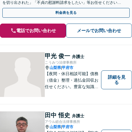
を切り出された」「不貞の慰謝料請求をしたい」等お任せください。
【リーズナブルな料金設定】
料金表を見る
電話でお問い合わせ
メールでお問い合わせ
甲光 俊一
弁護士
こうみつ法律事務所
山梨県
甲府市
|
【夜間・休日相談可能】債務
詳細を見
（借金）整理・過払金回収お
る
任せください。豊富な知識・
経験を生かしてあなたの生活
再建を全力でサポートいたし
ます。
田中 悟史
弁護士
アウル総合法律事務所
山梨県
甲府市
|