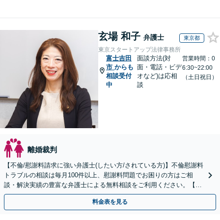
玄場 和子
弁護士
東京都
東京スタートアップ法律事務所
富士吉田
面談方法(対
営業時間：0
市
からも
面・電話・ビデ
6:30~22:00
相談受付
オなど)は応相
（土日祝日）
中
談
離婚裁判
【不倫/慰謝料請求に強い弁護士(したい方/されている方)】不倫慰謝料
トラブルの相談は毎月100件以上、慰謝料問題でお困りの方はご相
談・解決実績の豊富な弁護士による無料相談をご利用ください。【初
回相談０円(電話)】【全国対応】
料金表を見る