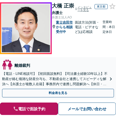
大橋 正崇
東京都
インタビュ
ーを見る
弁護士
弁護士法人AO
営業時
富士吉田市
面談方法(対面・
からも相談
電話・ビデオな
間：本日
受付中
ど)は応相談
定休日
離婚裁判
【電話・LINE相談可】【初回面談無料】【司法書士経験10年以上】不
動産が絡む複雑な財産分与も、不動産会社と連携してスピーディな解
決へ【弁護士が複数人在籍】事務所内で連携し問題解決へ【休日・夜
間面談可】【子連れ相談可】【虎ノ門駅1分】
料金表を見る
電話で面談予約
メールでお問い合わせ