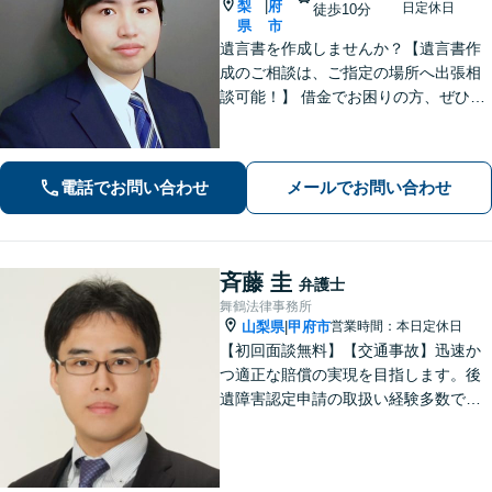
梨
府
|
日定休日
徒歩10分
県
市
遺言書を作成しませんか？【遺言書作
成のご相談は、ご指定の場所へ出張相
談可能！】 借金でお困りの方、ぜひご
相談ください。【法テラス相談制度利
用可（法人不可）】 法人破産にも対応
可能。借金問題で困ったらまず相談
電話でお問い合わせ
メールでお問い合わせ
を！
斉藤 圭
弁護士
舞鶴法律事務所
山梨県
甲府市
営業時間：本日定休日
|
【初回面談無料】【交通事故】迅速か
つ適正な賠償の実現を目指します。後
遺障害認定申請の取扱い経験多数で
す。【自己破産】金融業者からの催促
をストップできます。住宅ローンが残
っている場合もご相談ください。な