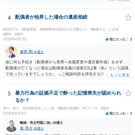
く・・・。 それでも経緯を考えれば多少は、その男よりは同情できる
というだけですから。
4
配偶者が他界した場合の遺産相続
#財産分与
#親族関係
#婚姻費用(別居中の生活費など)
#離婚すること自体
#調停
#裁判
2026年8月7日
役にたった
2
倉田 勲
弁護士
仮に何も手続き（配偶者から長男へ名義変更や遺言書作成）をせず、
配偶者が亡くなった場合は配偶者名義の資産1/2は妻（私）という認識
で合っていますでしょうか。 →ご相談内容を拝見する限りでは、その
認識で合ってはいます。 なお、逆に１/２しか権利がないため、自宅を
完全に所有する場合は、他の相続人に対して自宅の評価額の１/２の代
償金の支払いが必要になります。
5
暴力行為の証拠不足で酔った記憶喪失が認められ
るか？
#DV・暴力
#慰謝料請求したい側
#離婚の慰謝料
#モラハラ
#裁判
2026年8月3日
役にたった
2
離婚・男女問題に強い弁護士
泉 亮介
弁護士