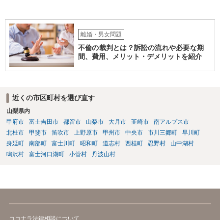
だ、取れなかった場合に取り立て訴訟等を起こしてもらえば、他の弁
護士に頼む必要は無いでしょう。 以上、ご参考まで。
離婚・男女問題
不倫の裁判とは？訴訟の流れや必要な期
間、費用、メリット・デメリットを紹介
近くの市区町村を選び直す
山梨県内
甲府市
富士吉田市
都留市
山梨市
大月市
韮崎市
南アルプス市
北杜市
甲斐市
笛吹市
上野原市
甲州市
中央市
市川三郷町
早川町
身延町
南部町
富士川町
昭和町
道志村
西桂町
忍野村
山中湖村
鳴沢村
富士河口湖町
小菅村
丹波山村
ココナラ法律相談について