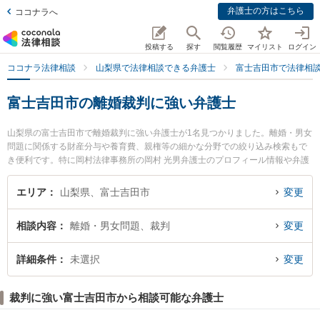
弁護士の方はこちら
ココナラへ
投稿する
探す
閲覧履歴
マイリスト
ログイン
ココナラ法律相談
山梨県で法律相談できる弁護士
富士吉田市で法律相
富士吉田市の離婚裁判に強い弁護士
山梨県の富士吉田市で離婚裁判に強い弁護士が1名見つかりました。離婚・男女
問題に関係する財産分与や養育費、親権等の細かな分野での絞り込み検索もで
き便利です。特に岡村法律事務所の岡村 光男弁護士のプロフィール情報や弁護
士費用、強みなどが注目されています。『富士吉田市で土日や夜間に発生した
離婚裁判のトラブルを今すぐに弁護士に相談したい』『離婚裁判のトラブル解
エリア
山梨県、富士吉田市
変更
決の実績豊富な近くの弁護士を検索したい』『初回相談無料で離婚裁判を法律
相談できる富士吉田市内の弁護士に相談予約したい』などでお困りの相談者さ
相談内容
離婚・男女問題、裁判
変更
んにおすすめです。
詳細条件
未選択
変更
裁判に強い富士吉田市から相談可能な弁護士