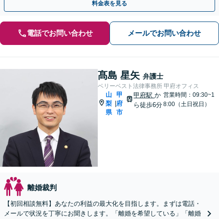
料金表を見る
電話でお問い合わせ
メールでお問い合わせ
髙島 星矢
弁護士
ベリーベスト法律事務所 甲府オフィス
山
甲
甲府駅
か
営業時間：09:30~1
梨
府
|
8:00（土日祝日）
ら徒歩6分
県
市
離婚裁判
【初回相談無料】あなたの利益の最大化を目指します。まずは電話・
メールで状況を丁寧にお聞きします。「離婚を希望している」「離婚