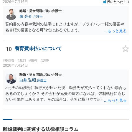
2026年7月16日
役にたった
1
離婚・男女問題に強い弁護士
泉 亮介
弁護士
誓約書の内容や裁判の結果にもよりますが、プライバシー権の侵害や
名誉権の侵害となる可能性はあるでしょう。
10
養育費未払いについて
#養育費
#裁判
#親権
#調停
2026年7月24日
離婚・男女問題に強い弁護士
白井 弘昭
弁護士
>元夫の勤務先に執行文が届いた後、勤務先が支払ってくれない場合も
あるのでしょうか？ その会社が元夫の味方になれば、強制執行に応じ
ない可能性はあります。その場合は、会社に取り立て訴訟を行うこと
で、会社から取り立てることができます。 その他、預金を探して差し
押さえ、元夫名義の車の差し押さえ競売などを検討します。 ＞何もで
きなかった場合は、公正証書の原本は戻ってくるのでしょうか？ 取れ
ても取れなくても、執行裁判所に原本の還付請求を行えば還付されま
離婚裁判に関連する法律相談コラム
す。 ＞他の弁護士さんに再度依頼できるのでしょうか？ できます。た