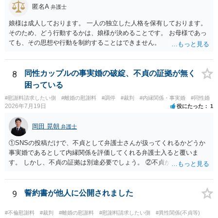
匿名A
弁護士
娘様は成人しております。 一人の独立した人格を保有しております。
そのため、どう行動するかは、娘様が決めることです。 お母様であっ
ても、その思想や行動を制約することはできません。
8
同性カップルの事実婚の破綻、不貞の証拠が無く
困っている
#慰謝料請求したい側
#離婚の慰謝料
#調停
#裁判
#内縁関係・事実婚
#同性婚
2026年7月19日
役にたった
1
岡田 晃朝
弁護士
①SNSの投稿だけで、不貞として弁護士さんが扱ってくれるかどうか
事実婚であるとして内縁関係を評価してくれる弁護士入ると覆いま
す。 しかし、不貞の証拠は別途必要でしょう。 ②不貞が認められない
のであれば、こちらが別れを承諾してはいるが、一方的な事実婚の解
消にあたるかどうか そこは協議の余地はあるかもしれませんが、離婚
の場合も相互に帰責性が無ければ（立証できなければ）、慰謝料など
9
誓約書が他人に公開されました
は無いので、意味があるかでしょうね。
#不倫慰謝料
#裁判
#離婚の慰謝料
#慰謝料請求したい側
#異性関係(不貞等)