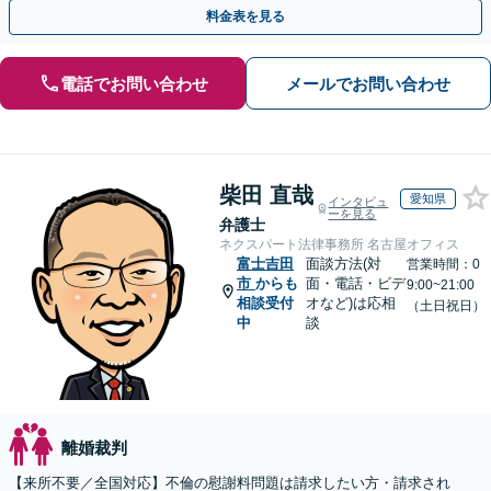
相談可(予約制)】【全国対応】
料金表を見る
電話でお問い合わせ
メールでお問い合わせ
柴田 直哉
愛知県
インタビュ
ーを見る
弁護士
ネクスパート法律事務所 名古屋オフィス
富士吉田
面談方法(対
営業時間：0
市
からも
面・電話・ビデ
9:00~21:00
相談受付
オなど)は応相
（土日祝日）
中
談
離婚裁判
【来所不要／全国対応】不倫の慰謝料問題は請求したい方・請求され