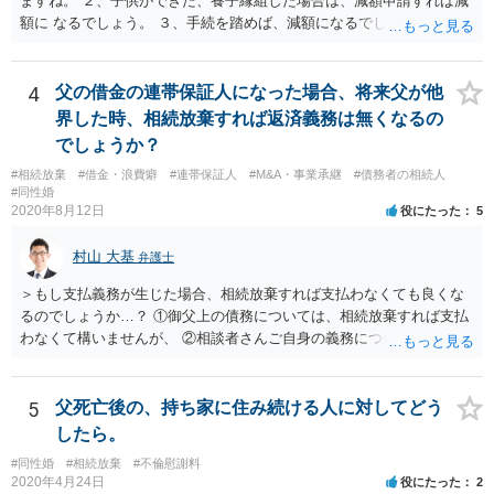
ますね。 ２、子供ができた、養子縁組した場合は、減額申請すれば減
額に なるでしょう。 ３、手続を踏めば、減額になるでしょう。 ４、
それだけでは、減額はされないでしょう。 ５、養育費に影響はないで
しょう。 いろいろ議論のあるところですが、実務は上記のような運用
でしょう。
4
父の借金の連帯保証人になった場合、将来父が他
界した時、相続放棄すれば返済義務は無くなるの
でしょうか？
#相続放棄
#借金・浪費癖
#連帯保証人
#M&A・事業承継
#債務者の相続人
#同性婚
2020年8月12日
役にたった
5
村山 大基
弁護士
＞もし支払義務が生じた場合、相続放棄すれば支払わなくても良くな
るのでしょうか…？ ①御父上の債務については、相続放棄すれば支払
わなくて構いませんが、 ②相談者さんご自身の義務については、契約
書そのもの（サインした推定相続人はどんな義務を負うのか）を見て
いないので何とも言えません。 そもそも、何の義務も負わないなら、
印鑑証明まで用意して推定相続人にサインさせる意味もないような気
5
父死亡後の、持ち家に住み続ける人に対してどう
がします。 もし何らかの義務を相続放棄しても負う内容だと困ります
したら。
ので、契約書の文面を持って、弁護士に相談に行かれることをお勧め
#同性婚
#相続放棄
#不倫慰謝料
します。
2020年4月24日
役にたった
2