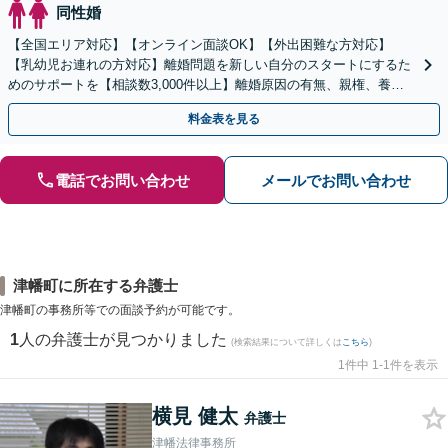
同性婚
【全国エリア対応】【オンライン面談OK】【外出困難な方対応】
【乳幼児お連れの方対応】離婚問題を新しい自分のスタートにするた
めのサポートを【相談数3,000件以上】離婚原因の有無、親権、養育
費、財産分与、慰謝料請求【夜間・休日相談可】
料金表を見る
電話でお問い合わせ
メールでお問い合わせ
津幡町に所在する弁護士
津幡町の事務所等での面談予約が可能です。
1
人の弁護士が見つかりました
(検索結果について詳しくは
こちら
)
1件中 1-1件を表示
横見 健太
弁護士
津幡法律事務所