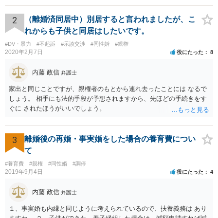
であることを知っていれば交際しなかったといえる場合に、慰謝料請
求が可能です。 LINEなどで、結婚を当然の前提にした関係だったこと
2
（離婚済同居中）別居すると言われましたが、こ
を立証できる場合は、請求は可能と考えます。
れからも子供と同居はしたいです。
#DV・暴力
#不起訴
#示談交渉
#同性婚
#親権
2020年2月7日
役にたった
8
内藤 政信
弁護士
家出と同じことですが、親権者のもとから連れ去ったことには なるで
しょう。 相手にも法的手段が予想されますから、先ほどの手続きをす
ぐに されたほうがいいでしょう。
3
離婚後の再婚・事実婚をした場合の養育費につい
て
#養育費
#親権
#同性婚
#調停
2019年9月4日
役にたった
4
内藤 政信
弁護士
１、事実婚も内縁と同じように考えられているので、扶養義務は あり