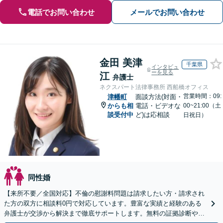
電話でお問い合わせ
メールでお問い合わせ
金田 美津
千葉県
インタビュ
ーを見る
江
弁護士
ネクスパート法律事務所 西船橋オフィス
営業時間：09:
津幡町
面談方法(対面・
からも相
電話・ビデオな
00~21:00（土
談受付中
ど)は応相談
日祝日）
同性婚
【来所不要／全国対応】不倫の慰謝料問題は請求したい方・請求され
た方の双方に相談料0円で対応しています。豊富な実績と経験のある
弁護士が交渉から解決まで徹底サポートします。無料の証拠診断や着