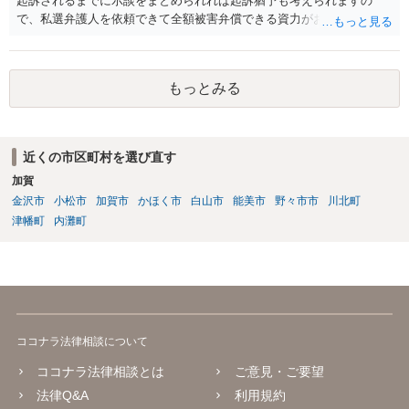
起訴されるまでに示談をまとめられれば起訴猶予も考えられますの
で、私選弁護人を依頼できて全額被害弁償できる資力がお有りなので
あれば、信頼できそうな弁護士を探して一度相談されることをおすす
めいたします。起訴されてしまうと前科はついてしまう可能性が極め
て高いので、被害金額はさほど大きくなく初犯で起訴猶予の可能性が
もっとみる
あり得る事案なのであれば、起訴までの弁護活動が極めて重要です。
もちろん国選弁護人であってもできるかぎり最善を尽くす弁護士が大
多数だとは思いますが、特に被害件数が多いようなケースですと、一
般論としては私選弁護人に頼んだ方がどうしても使える時間が多くな
近くの市区町村を選び直す
り、示談をまとめられる可能性が高くなる傾向は否定できないように
加賀
思われます。
金沢市
小松市
加賀市
かほく市
白山市
能美市
野々市市
川北町
津幡町
内灘町
ココナラ法律相談について
ココナラ法律相談とは
ご意見・ご要望
法律Q&A
利用規約