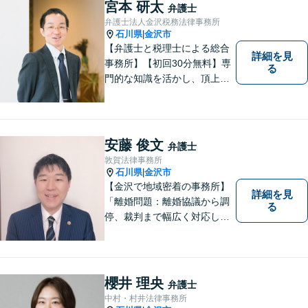
なります。 お気軽にご相談く
宮本 研太
弁護士
ださい。
弁護士法人金沢税務法律事務所
石川県
金沢市
|
【弁護士と税理士による総合
詳細を見
事務所】【初回30分無料】専
る
門的な知識を活かし、頂上＝
「目標とすべき適切な解決」
までしっかりガイド、サポー
トします。 事務所ホームペー
ジあります。
安藤 俊文
弁護士
敦賀法律事務所
石川県
金沢市
|
【金沢で地域密着の事務所】
詳細を見
「離婚問題：離婚協議から調
る
停、裁判まで幅広く対応し、
豊富な実績を活かして最適な
解決策をご提案いたします」
「交通事故：24時間受付可／
弁護士が介入することで賠償
櫻井 理央
弁護士
金の大幅な増額が実現できる
中村・村井法律事務所
ケースあり」【休日・夜間相