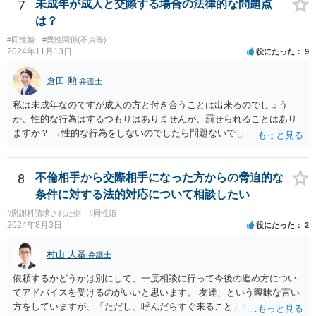
7
未成年が成人と交際する場合の法律的な問題点
は？
#同性婚
#異性関係(不貞等)
2024年11月13日
役にたった
9
倉田 勲
弁護士
私は未成年なのですが成人の方と付き合うことは出来るのでしょう
か、性的な行為はするつもりはありませんが、罰せられることはあり
ますか？ →性的な行為をしないのでしたら問題ないでしょう
8
不倫相手から交際相手になった方からの脅迫的な
条件に対する法的対応について相談したい
#慰謝料請求された側
#同性婚
2024年8月3日
役にたった
2
村山 大基
弁護士
依頼するかどうかは別にして、一度相談に行って今後の進め方につい
てアドバイスを受けるのがいいと思います。 友達、という曖昧な言い
方をしていますが、「ただし、呼んだらすぐ来ること」などと条件を