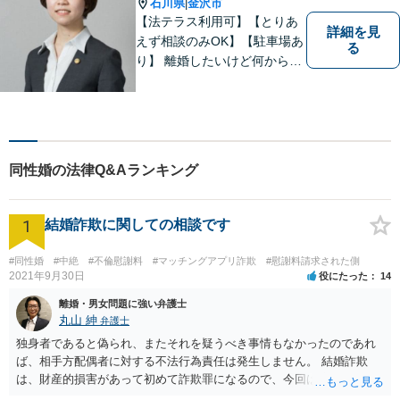
石川県
金沢市
|
談可】
【法テラス利用可】【とりあ
詳細を見
えず相談のみOK】【駐車場あ
る
り】 離婚したいけど何から始
めていいか分からない方、借
金の悩みでつらい方、ぜひ一
度ご相談ください。
同性婚の法律Q&Aランキング
1
結婚詐欺に関しての相談です
#同性婚
#中絶
#不倫慰謝料
#マッチングアプリ詐欺
#慰謝料請求された側
2021年9月30日
役にたった
14
離婚・男女問題に強い弁護士
丸山 紳
弁護士
独身者であると偽られ、またそれを疑うべき事情もなかったのであれ
ば、相手方配偶者に対する不法行為責任は発生しません。 結婚詐欺
は、財産的損害があって初めて詐欺罪になるので、今回は該当しませ
ん。 貞操権侵害は、既婚者であることを偽られていて、その上既婚者