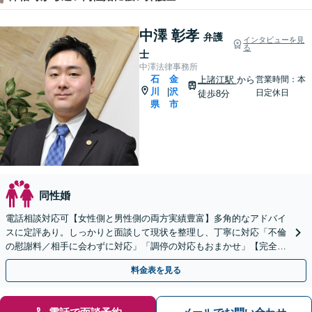
中澤 彰孝
弁護
インタビューを見
る
士
中澤法律事務所
石
金
上諸江駅
から
営業時間：本
川
沢
|
日定休日
徒歩8分
県
市
同性婚
電話相談対応可【女性側と男性側の両方実績豊富】多角的なアドバイ
スに定評あり。しっかりと面談して現状を整理し、丁寧に対応「不倫
の慰謝料／相手に会わずに対応」「調停の対応もおまかせ」【完全個
室】【休日・夜間相談可】上諸江駅8分
料金表を見る