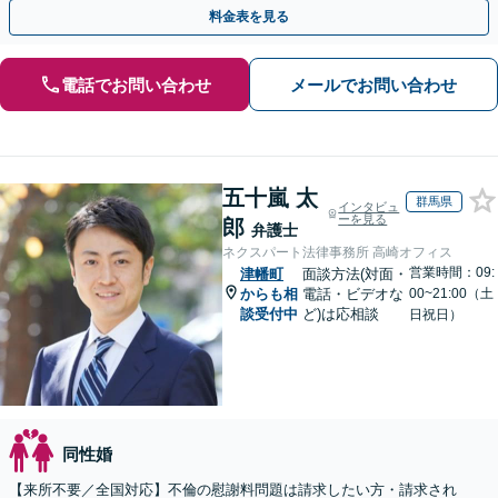
手金の返還保証もありますので安心してご相談ください。
料金表を見る
電話でお問い合わせ
メールでお問い合わせ
五十嵐 太
群馬県
インタビュ
ーを見る
郎
弁護士
ネクスパート法律事務所 高崎オフィス
営業時間：09:
津幡町
面談方法(対面・
からも相
電話・ビデオな
00~21:00（土
談受付中
ど)は応相談
日祝日）
同性婚
【来所不要／全国対応】不倫の慰謝料問題は請求したい方・請求され