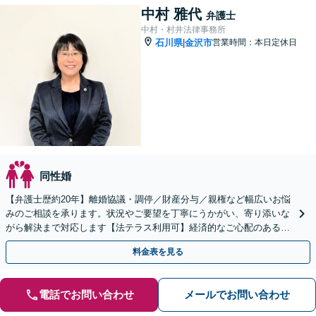
中村 雅代
弁護士
中村・村井法律事務所
石川県
金沢市
営業時間：本日定休日
|
同性婚
【弁護士歴約20年】離婚協議・調停／財産分与／親権など幅広いお悩
みのご相談を承ります。状況やご要望を丁寧にうかがい、寄り添いな
がら解決まで対応します【法テラス利用可】経済的なご心配のある方
も一度ご相談ください
料金表を見る
電話でお問い合わせ
メールでお問い合わせ