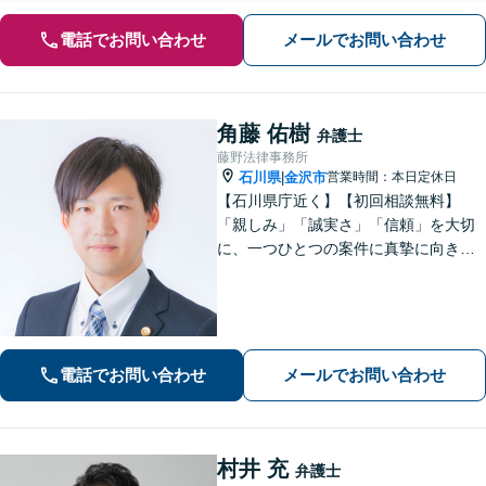
電話でお問い合わせ
メールでお問い合わせ
角藤 佑樹
弁護士
藤野法律事務所
石川県
金沢市
営業時間：本日定休日
|
【石川県庁近く】【初回相談無料】
「親しみ」「誠実さ」「信頼」を大切
に、一つひとつの案件に真摯に向き合
っています。依頼者さまが抱える不安
に寄り添い、丁寧にお話を伺います。
解決の見通しや弁護士費用もわかりや
すく説明しますので、安心してご相談
ください。
電話でお問い合わせ
メールでお問い合わせ
村井 充
弁護士