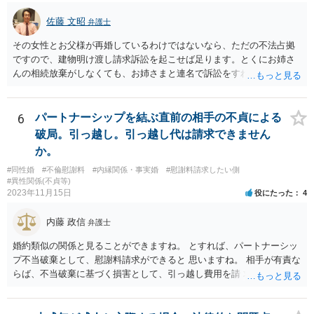
佐藤 文昭
弁護士
その女性とお父様が再婚しているわけではないなら、ただの不法占拠
ですので、建物明け渡し請求訴訟を起こせば足ります。とくにお姉さ
んの相続放棄がしなくても、お姉さまと連名で訴訟をすればいいだけ
のことです。
6
パートナーシップを結ぶ直前の相手の不貞による
破局。引っ越し。引っ越し代は請求できません
か。
#同性婚
#不倫慰謝料
#内縁関係・事実婚
#慰謝料請求したい側
#異性関係(不貞等)
2023年11月15日
役にたった
4
内藤 政信
弁護士
婚約類似の関係と見ることができますね。 とすれば、パートナーシッ
プ不当破棄として、慰謝料請求ができると 思いますね。 相手が有責な
らば、不当破棄に基づく損害として、引っ越し費用を請 求できるよう
に思います。