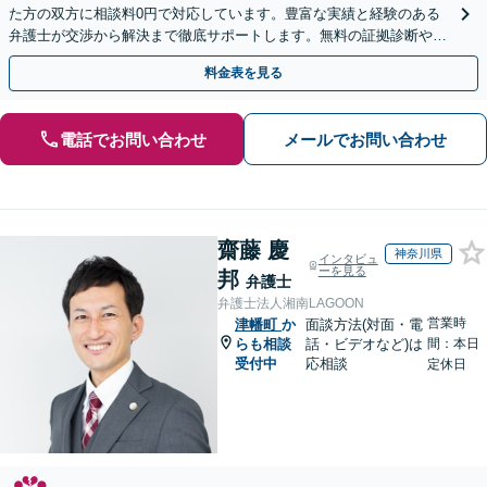
た方の双方に相談料0円で対応しています。豊富な実績と経験のある
弁護士が交渉から解決まで徹底サポートします。無料の証拠診断や着
手金の返還保証もありますので安心してご相談ください。
料金表を見る
電話でお問い合わせ
メールでお問い合わせ
齋藤 慶
神奈川県
インタビュ
ーを見る
邦
弁護士
弁護士法人湘南LAGOON
営業時
津幡町
か
面談方法(対面・電
らも相談
話・ビデオなど)は
間：本日
受付中
応相談
定休日