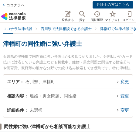
弁護士の方はこちら
ココナラへ
投稿する
探す
閲覧履歴
マイリスト
ログイン
ココナラ法律相談
石川県で法律相談できる弁護士
津幡町で法律相談で
津幡町の同性婚に強い弁護士
石川県の津幡町で同性婚に強い弁護士が1名見つかりました。分割払いやカード
払いに対応している弁護士なども掲載中。離婚・男女問題に関係する財産分与
や養育費、親権等の細かな分野での絞り込み検索もでき便利です。特に津幡法
律事務所の横見 健太弁護士のプロフィール情報や弁護士費用、強みなどが注目
されています。『津幡町で土日や夜間に発生した同性婚のトラブルを今すぐに
エリア
石川県、津幡町
変更
弁護士に相談したい』『同性婚のトラブル解決の実績豊富な近くの弁護士を検
索したい』『初回相談無料で同性婚を法律相談できる津幡町内の弁護士に相談
相談内容
離婚・男女問題、同性婚
変更
予約したい』などでお困りの相談者さんにおすすめです。
詳細条件
未選択
変更
同性婚に強い津幡町から相談可能な弁護士