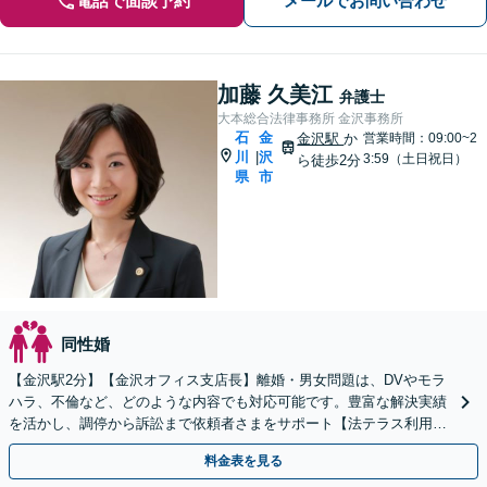
電話で面談予約
メールでお問い合わせ
加藤 久美江
弁護士
大本総合法律事務所 金沢事務所
石
金
金沢駅
か
営業時間：09:00~2
川
沢
|
3:59（土日祝日）
ら徒歩2分
県
市
同性婚
【金沢駅2分】【金沢オフィス支店長】離婚・男女問題は、DVやモラ
ハラ、不倫など、どのような内容でも対応可能です。豊富な解決実績
を活かし、調停から訴訟まで依頼者さまをサポート【法テラス利用
可】【初回30分無料】費用もご相談ください
料金表を見る