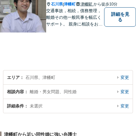
石川県
津幡町
津幡駅
から徒歩10分
|
交通事故，相続，債務整理，
詳細を見
離婚その他一般民事を幅広く
る
サポート。 親身に相談をお聞
きします。
エリア
石川県、津幡町
変更
相談内容
離婚・男女問題、同性婚
変更
詳細条件
未選択
変更
津幡町から近い同性婚に強い弁護士