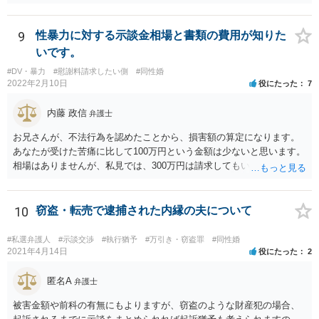
つけているあたり、 今後も何かしら行ってきそうなので、おっしゃる
通り関わりを断つ方向がいいと思います。
9
性暴力に対する示談金相場と書類の費用が知りた
いです。
#DV・暴力
#慰謝料請求したい側
#同性婚
2022年2月10日
役にたった
7
内藤 政信
弁護士
お兄さんが、不法行為を認めたことから、損害額の算定になります。
あなたが受けた苦痛に比して100万円という金額は少ないと思います。
相場はありませんが、私見では、300万円は請求してもいいですね。
しかし、支払い能力の問題もあるので、支払うと言う気持ちが、なく
なるような条件では困るでしょう。 支払いの効果を高めるために、弁
護士を立ち合い人にするといいで しょう。 したがって、金額も含め
10
窃盗・転売で逮捕された内縁の夫について
て、条件については弁護士と話をするといい でしょう。 書面はどちら
が作っても構いません。 書類を作るには、少なくも、５５０００円
#私選弁護人
#示談交渉
#執行猶予
#万引き・窃盗罪
#同性婚
は、かかるでしょう。
2021年4月14日
役にたった
2
匿名A
弁護士
被害金額や前科の有無にもよりますが、窃盗のような財産犯の場合、