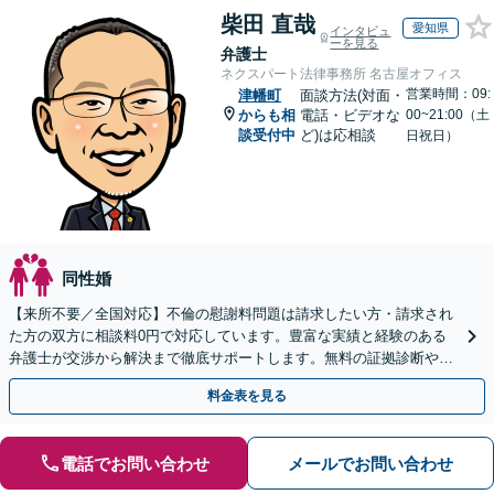
柴田 直哉
愛知県
インタビュ
ーを見る
弁護士
ネクスパート法律事務所 名古屋オフィス
営業時間：09:
津幡町
面談方法(対面・
からも相
電話・ビデオな
00~21:00（土
談受付中
ど)は応相談
日祝日）
同性婚
【来所不要／全国対応】不倫の慰謝料問題は請求したい方・請求され
た方の双方に相談料0円で対応しています。豊富な実績と経験のある
弁護士が交渉から解決まで徹底サポートします。無料の証拠診断や着
手金の返還保証もありますので安心してご相談ください。
料金表を見る
電話でお問い合わせ
メールでお問い合わせ