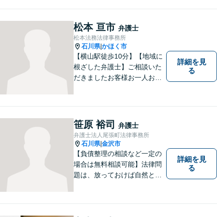
松本 亘市
弁護士
松本法務法律事務所
石川県
かほく市
|
【横山駅徒歩10分】【地域に
詳細を見
根ざした弁護士】ご相談いた
る
だきましたお客様お一人お一
人の幸せの為に力を尽くしま
す。交通事故／借金問題／離
婚問題／相続問題／刑事事件
など、幅広く対応可能。【夜
笹原 裕司
弁護士
間／休日対応可能】どうぞお
弁護士法人尾張町法律事務所
気軽にご相談ください。
石川県
金沢市
|
【負債整理の相談など一定の
詳細を見
場合は無料相談可能】法律問
る
題は、放っておけば自然と解
消される、解決されるもので
はありません。 適切な対処を
行うことが、解決への近道と