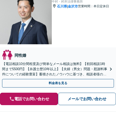
中村・村井法律事務所
石川県
金沢市
営業時間：本日定休日
|
同性婚
【電話相談10分間程度及び簡単なメール相談は無料】【初回相談1時
間まで5500円】【弁護士歴10年以上】【夫婦（男女）問題・慰謝料事
件についての経験豊富】蓄積されたノウハウに基づき、相談者様の要
望を最大限に実現します。
料金表を見る
電話でお問い合わせ
メールでお問い合わせ