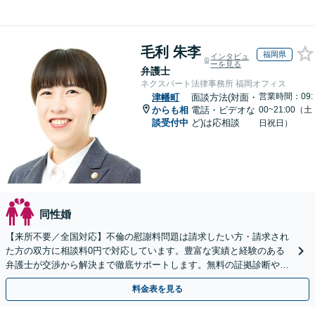
毛利 朱李
福岡県
インタビュ
ーを見る
弁護士
ネクスパート法律事務所 福岡オフィス
営業時間：09:
津幡町
面談方法(対面・
からも相
電話・ビデオな
00~21:00（土
談受付中
ど)は応相談
日祝日）
同性婚
【来所不要／全国対応】不倫の慰謝料問題は請求したい方・請求され
た方の双方に相談料0円で対応しています。豊富な実績と経験のある
弁護士が交渉から解決まで徹底サポートします。無料の証拠診断や着
手金の返還保証もありますので安心してご相談ください。
料金表を見る