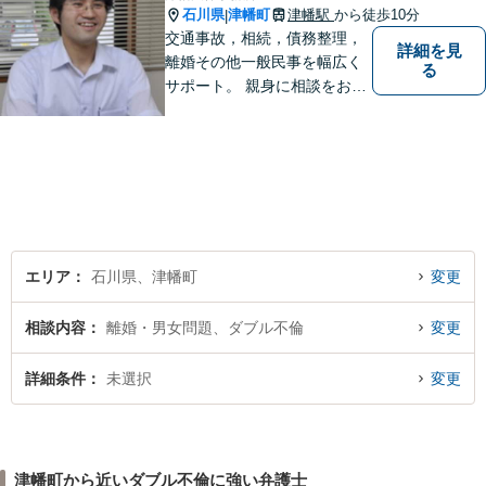
石川県
津幡町
津幡駅
から徒歩10分
|
交通事故，相続，債務整理，
詳細を見
離婚その他一般民事を幅広く
る
サポート。 親身に相談をお聞
きします。
エリア
石川県、津幡町
変更
相談内容
離婚・男女問題、ダブル不倫
変更
詳細条件
未選択
変更
津幡町から近いダブル不倫に強い弁護士