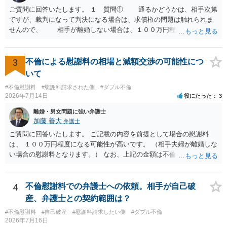
取る正当な権利がないのに利益を取得した）として返還請求されてい
ご質問に回答いたします。 １ 質問① 通るかどうかは、相手次第
るものかと推察しますので、 貸金返還ではないかと存じます。 ④ 私
ですが、裁判になって判決になる場合は、求償権の問題は触れられま
は現在、収入も不安定で貯金もなくリボ払い借金が既に約100万あり。
せんので、 相手が離婚しない場合は、１００万円程度となる可能
今年に再婚したが主人はお金に厳しい為、一括で220万円を支払う事は
性があると思われます。 交渉については、相手としても、裁判を
困難 仮に裁判で敗訴した場合でも、分割払いになる可能性はあります
するデメリットはありますから（経済的、時間的、精神的負担等）、
か。 ⇒判決となり敗訴してしまった場合は、強制執行により不動産等
反対にご自身が、裁判も辞さずという姿勢を示すことで、プラス
3
不倫による慰謝料の相場と減額交渉の可能性につ
の財産を差し押さえられ、そこから債権回収が図られることになりま
に働く可能性は有り得ます。 交渉で解決する多くの場合は、相手
いて
すが、 和解であれば柔軟な解決が可能ですので、その場合は分割払
が弁護士に依頼しているケースで、５０万円以下で合意できる場合は
いにより支払うことも十分可能です。 ⑤ このような事情であれば、私
#不倫慰謝料
#慰謝料請求された側
#ダブル不倫
稀であると思います。 通常は、６０万円から８０万円程度になる
2026年7月14日
役にたった
3
は120万円のみ和解交渉を続けるべきでしょうか。 ⇒ご相談者様の認
ことが多いというのが私の印象です。 ２ 質問② ご記載の内容が
識を前提にすれば、１００万円も含めて返済する必要はないと考えら
減額を進めるうえでの交渉材料かと思います。 なお、ご自身が離
離婚・男女問題に強い弁護士
れるため、 120万円のみについて交渉を続けることがベターかと存じ
婚しないことは、交渉材料にはならないかと思いますので、ご注意く
加藤 善大
弁護士
ます。
ださい。 また、相手夫婦の婚姻関係が既に破綻していたことや、
ご質問に回答いたします。 ご記載の内容を前提として場合の慰謝料
相手女性が結婚しているとは知らなかったと主張することもあります
は、 １００万円程度になる可能性が高いです。 （相手夫婦が離婚しな
が、 ケースバイケースですので、ご自身の場合にそれらの主張が
い場合の慰謝料となります。） なお、上記の金額は不倫をした２名が
できるかはよくお考え下さい。 ３ 質問③ 違約金を５０万円とす
支払う総額の相場ですので、 ご自身が全額支払った場合は相手女性に
る旨の交渉をすることが妥当かどうかという基準はありません。
半額程度の支払を求める、 求償ができることになります。 その求償権
公序良俗に反するような金額では、その条項自体が無効になり得ます
を放棄する場合の慰謝料相場は、６０万円から８０万円程度になるこ
4
不倫慰謝料での弁護士への依頼。相手が自己破
が、 ２００万円でも、５０万円でも、公序良俗に反するほど高額
とが多いです。 （相手夫婦が離婚しませんので、減額してでも求償権
産、弁護士との契約範囲は？
とはいえないと考えますので、 結局は、妥当かどうかというより
を放棄してもらうメリットがあることになります。） ５年後に離婚す
も、ご自身が納得できるかどうかという基準でお考えいただくといい
#不倫慰謝料
#自己破産
#慰謝料請求したい側
#ダブル不倫
る可能性について、慰謝料額に影響が出る可能性はないと考えます。
2026年7月16日
と思います。 そのうえで、合意できるかは、相手も納得できるか
最後に、ご依頼になる場合の弁護士費用は、ご依頼になる弁護士によ