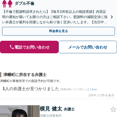
ダブル不倫
【不倫で慰謝料請求されたら】【毎月100名以上の相談実績】内容証
明の通知が届いてお困りの方はご相談下さい。慰謝料の減額交渉に強
い弁護士が裁判を回避しながら粘り強く交渉いたします。【当日中の
相談可(予約制)】【全国対応】
料金表を見る
電話でお問い合わせ
メールでお問い合わせ
津幡町に所在する弁護士
津幡町の事務所等での面談予約が可能です。
1
人の弁護士が見つかりました
(検索結果について詳しくは
こちら
)
1件中 1-1件を表示
横見 健太
弁護士
津幡法律事務所