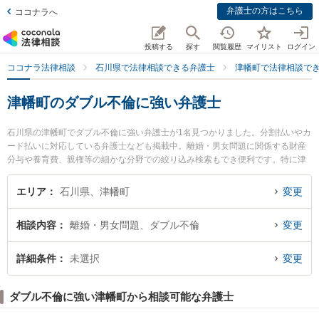
弁護士の方はこちら
ココナラへ
投稿する
探す
閲覧履歴
マイリスト
ログイン
ココナラ法律相談
石川県で法律相談できる弁護士
津幡町で法律相談で
津幡町のダブル不倫に強い弁護士
石川県の津幡町でダブル不倫に強い弁護士が1名見つかりました。分割払いやカ
ード払いに対応している弁護士なども掲載中。離婚・男女問題に関係する財産
分与や養育費、親権等の細かな分野での絞り込み検索もでき便利です。特に津
幡法律事務所の横見 健太弁護士のプロフィール情報や弁護士費用、強みなどが
注目されています。『津幡町で土日や夜間に発生したダブル不倫のトラブルを
エリア
石川県、津幡町
変更
今すぐに弁護士に相談したい』『ダブル不倫のトラブル解決の実績豊富な近く
の弁護士を検索したい』『初回相談無料でダブル不倫を法律相談できる津幡町
相談内容
離婚・男女問題、ダブル不倫
変更
内の弁護士に相談予約したい』などでお困りの相談者さんにおすすめです。
詳細条件
未選択
変更
ダブル不倫に強い津幡町から相談可能な弁護士