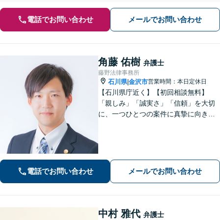
電話でお問い合わせ
メールでお問い合わせ
角藤 佑樹
弁護士
藤野法律事務所
石川県
金沢市
営業時間：本日定休日
|
【石川県庁近く】【初回相談無料】
「親しみ」「誠実さ」「信頼」を大切
に、一つひとつの案件に真摯に向き合
っています。依頼者さまが抱える不安
に寄り添い、丁寧にお話を伺います。
解決の見通しや弁護士費用もわかりや
すく説明しますので、安心してご相談
ください。
電話でお問い合わせ
メールでお問い合わせ
中村 雅代
弁護士