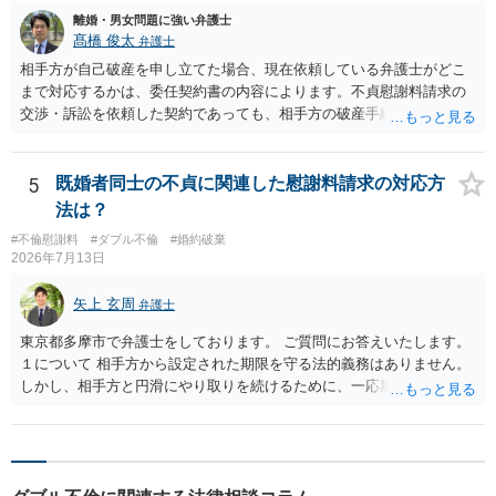
否かにかかってはきますが。 ４ 質問④ ご記載の内容からは判断
り異なりますので、直接ご確認いただくといいですよ。 ご質問に対す
離婚・男女問題に強い弁護士
できないのですが、 清算条項を記載しないで合意することはリス
る回答は以上ですが、可能であれば、ご依頼になるかは別にして、お
髙橋 俊太
弁護士
クがありますので、むしろ、原則としては、清算条項を記載するべき
近くの弁護士に直接相談されて、今後の対応についてアドバイスを求
相手方が自己破産を申し立てた場合、現在依頼している弁護士がどこ
であるとお考えいただくといいです。 ご質問に対する回答は以上で
めることをおすすめいたします。 ご参考にしていただけますと幸いで
まで対応するかは、委任契約書の内容によります。不貞慰謝料請求の
すが、可能であれば、ご依頼になるかは別として、お近くの弁護士に
す。
交渉・訴訟を依頼した契約であっても、相手方の破産手続への対応、
直接相談されて、 今後の対応についてアドバイス等を求めることを
免責に関する意見申述、非免責債権の主張、破産裁判所への書面提出
お勧めいたします。 ご参考にしていただければ幸いです。
等まで当然に含まれているとは限りません。そのため、追加費用が発
生するかどうかは、まず委任契約書と弁護士の説明を確認した方がよ
5
既婚者同士の不貞に関連した慰謝料請求の対応方
いでしょう。 成功報酬についても、契約内容次第です。通常は、実際
法は？
に回収できた金額を基準に報酬が発生する契約が多いと思われます
#不倫慰謝料
#ダブル不倫
#婚約破棄
が、「請求額を認めさせた場合」や「和解成立時」など、回収前に報
2026年7月13日
酬が発生する定めになっている可能性もあります。 依頼している弁護
士に、破産手続への意見申述まで契約内で対応してもらえるのか、追
矢上 玄周
弁護士
加費用はかかるか、免責された場合に成功報酬が発生するのか、非免
責債権として争う見込みがあるのかを確認されるとよいと思います。
東京都多摩市で弁護士をしております。 ご質問にお答えいたします。
１について 相手方から設定された期限を守る法的義務はありません。
しかし、相手方と円滑にやり取りを続けるために、一応期限を守って
連絡を取ることもあり得ます。 弁護士に相談してから連絡をしたい
が、期限を守らないのもご不安という場合には、「弁護士に相談して
から連絡するので少々お待ちください」という旨の連絡を入れておく
こともあります。 ２について 求償権の請求と婚約破棄の慰謝料請求