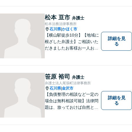
松本 亘市
弁護士
松本法務法律事務所
石川県
かほく市
|
【横山駅徒歩10分】【地域に
詳細を見
根ざした弁護士】ご相談いた
る
だきましたお客様お一人お一
人の幸せの為に力を尽くしま
す。交通事故／借金問題／離
婚問題／相続問題／刑事事件
など、幅広く対応可能。【夜
笹原 裕司
弁護士
間／休日対応可能】どうぞお
弁護士法人尾張町法律事務所
気軽にご相談ください。
石川県
金沢市
|
【負債整理の相談など一定の
詳細を見
場合は無料相談可能】法律問
る
題は、放っておけば自然と解
消される、解決されるもので
はありません。 適切な対処を
行うことが、解決への近道と