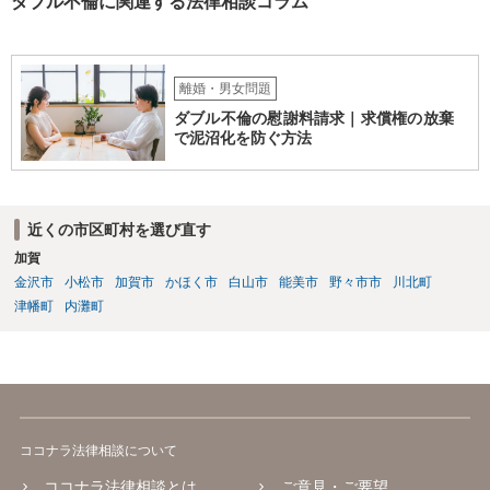
ダブル不倫に関連する法律相談コラム
は、法的には別の議論ではありますが、事実上の繋がりがないわけで
はありません。 例えば、既婚者であるにもかかわらず、結婚するとい
うことを匂わせて不貞関係になったというような場合には、求償権の
負担割合が高くなり、婚約破棄の慰謝料も払う必要が生じるという可
能性もないわけではありません。 ただし、法律上重婚は認められてい
離婚・男女問題
ないので、既婚者同士の婚約が成立するかといわれると、成立しない
ダブル不倫の慰謝料請求｜求償権の放棄
と判断される可能性の方が高いと思われます。 ３について 和解をする
で泥沼化を防ぐ方法
際には、清算条項という定めを設けることがほとんどです。 清算条項
を定めることによって、「これをもってお互いに今後一切請求しな
い」ことを双方が誓約することになります。 上記はあくまでも一般論
としての回答となります。 詳細なご事情をお伺いすればより適切な回
近くの市区町村を選び直す
答ができるかと存じます。 弁護士に相談すべき事案かと存じますの
加賀
で、お早めにご相談されることをお勧めいたします。
金沢市
小松市
加賀市
かほく市
白山市
能美市
野々市市
川北町
津幡町
内灘町
ココナラ法律相談について
ココナラ法律相談とは
ご意見・ご要望