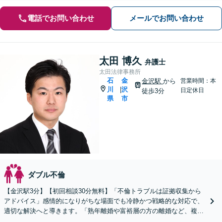
電話でお問い合わせ
メールでお問い合わせ
太田 博久
弁護士
太田法律事務所
石
金
金沢駅
から
営業時間：本
川
沢
|
日定休日
徒歩3分
県
市
ダブル不倫
【金沢駅3分】【初回相談30分無料】「不倫トラブルは証拠収集から
アドバイス」感情的になりがちな場面でも冷静かつ戦略的な対応で、
適切な解決へと導きます。「熟年離婚や富裕層の方の離婚など、複雑
な資産分与が絡むケースも多数対応」