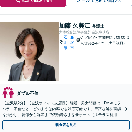
電話で面談予約
メールでお問い合わせ
加藤 久美江
弁護士
大本総合法律事務所 金沢事務所
石
金
金沢駅
か
営業時間：09:00~2
川
沢
|
3:59（土日祝日）
ら徒歩2分
県
市
ダブル不倫
【金沢駅2分】【金沢オフィス支店長】離婚・男女問題は、DVやモラ
ハラ、不倫など、どのような内容でも対応可能です。豊富な解決実績
を活かし、調停から訴訟まで依頼者さまをサポート【法テラス利用
可】【初回30分無料】費用もご相談ください
料金表を見る