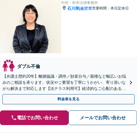
中村・村井法律事務所
石川県
金沢市
営業時間：本日定休日
|
ダブル不倫
【弁護士歴約20年】離婚協議・調停／財産分与／親権など幅広いお悩
みのご相談を承ります。状況やご要望を丁寧にうかがい、寄り添いな
がら解決まで対応します【法テラス利用可】経済的なご心配のある方
も一度ご相談ください
料金表を見る
電話でお問い合わせ
メールでお問い合わせ