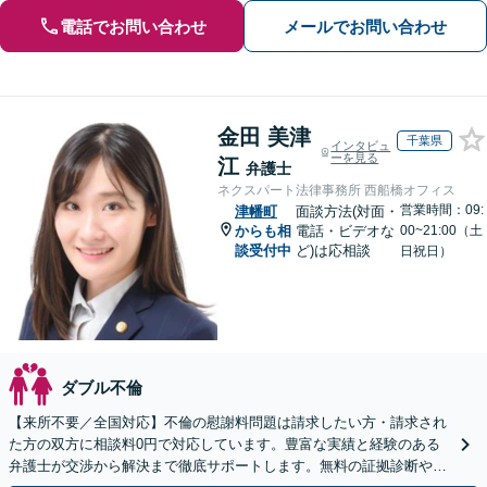
電話でお問い合わせ
メールでお問い合わせ
金田 美津
千葉県
インタビュ
ーを見る
江
弁護士
ネクスパート法律事務所 西船橋オフィス
営業時間：09:
津幡町
面談方法(対面・
からも相
電話・ビデオな
00~21:00（土
談受付中
ど)は応相談
日祝日）
ダブル不倫
【来所不要／全国対応】不倫の慰謝料問題は請求したい方・請求され
た方の双方に相談料0円で対応しています。豊富な実績と経験のある
弁護士が交渉から解決まで徹底サポートします。無料の証拠診断や着