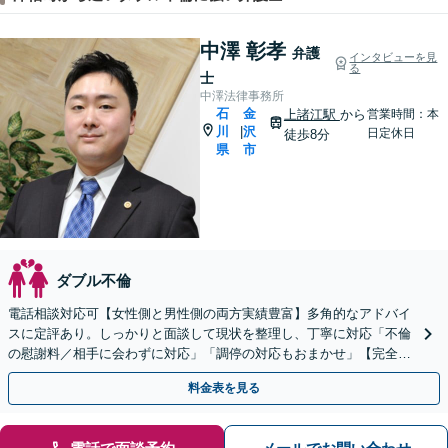
中澤 彰孝
弁護
インタビューを見
る
士
中澤法律事務所
石
金
上諸江駅
から
営業時間：本
川
沢
|
日定休日
徒歩8分
県
市
ダブル不倫
電話相談対応可【女性側と男性側の両方実績豊富】多角的なアドバイ
スに定評あり。しっかりと面談して現状を整理し、丁寧に対応「不倫
の慰謝料／相手に会わずに対応」「調停の対応もおまかせ」【完全個
室】【休日・夜間相談可】上諸江駅8分
料金表を見る