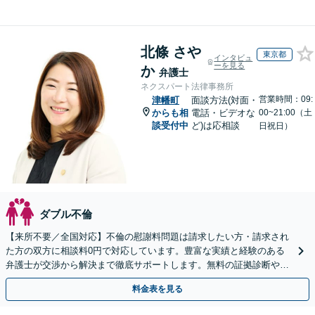
北條 さや
東京都
インタビュ
ーを見る
か
弁護士
ネクスパート法律事務所
営業時間：09:
津幡町
面談方法(対面・
からも相
電話・ビデオな
00~21:00（土
談受付中
ど)は応相談
日祝日）
ダブル不倫
【来所不要／全国対応】不倫の慰謝料問題は請求したい方・請求され
た方の双方に相談料0円で対応しています。豊富な実績と経験のある
弁護士が交渉から解決まで徹底サポートします。無料の証拠診断や着
手金の返還保証もありますので安心してご相談ください。
料金表を見る