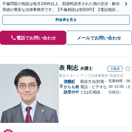
不倫問題の相談は毎月100件以上、慰謝料請求された側の交渉・解決
実績が豊富な法律事務所です。【不倫相談は初回0円】【電話相談で
ご契約まで対応可/来所不要】
料金表を見る
電話でお問い合わせ
メールでお問い合わせ
表 剛志
弁護士
大阪府
東京スタートアップ法律事務所 高槻支店
営業時間：06:
津幡町
面談方法(対面・
からも相
電話・ビデオな
30~22:00（土
談受付中
ど)は応相談
日祝日）