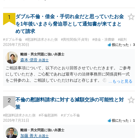
ケースあり」【休日・夜間相
談可】
1
ダブル不倫・借金・手切れ金だと思っていたお金
を1年後いまさら脅迫罪として通知書が来てまと
めて請求
#ダブル不倫
#慰謝料請求された側
#異性関係(不貞等)
#借金・浪費癖
#裁判
2026年7月30日
役にたった
3
離婚・男女問題に強い弁護士
森本 偲音
弁護士
ご相談事項について、以下のとおり回答させていただきます。 ご参考
にしていただき、ご心配であれば最寄りの法律事務所に関係資料一式
をご持参の上、ご相談していただければと存じます。 ① このLINEの
流れを見る限り、100万円は貸付金ではなく、手切れ金・和解金と評価
される可能性はあるのか ⇒LINEを含む１００万円の貸付に至るまでの
やり取り等の経緯、誓約書の内容等を踏まえて、関係を清算するため
2
不倫の慰謝料請求に対する減額交渉の可能性と対
の 金銭であったと評価される可能性はあると考えます。 ② 「今後一
策
切関与しないなら100万円振り込む」というLINEや誓約書は、裁判上
#慰謝料請求された側
#不倫慰謝料
#ダブル不倫
どの程度証拠価値があるのか ⇒前後のやり取りや誓約書の具体的内容
2026年7月31日
役にたった
1
を見ない限り、具体的な判断はできませんが、一定の証拠価値はある
と考えます。 ③ 借用書があっても、後から100万円を貸付扱いに変更
離婚・男女問題に強い弁護士
することは認められるのか。 ⇒おそらく１００万円は不当利得（受け
加藤 善大
弁護士