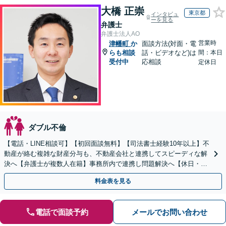
大橋 正崇
東京都
インタビュ
ーを見る
弁護士
弁護士法人AO
営業時
津幡町
か
面談方法(対面・電
らも相談
話・ビデオなど)は
間：本日
受付中
応相談
定休日
ダブル不倫
【電話・LINE相談可】【初回面談無料】【司法書士経験10年以上】不
動産が絡む複雑な財産分与も、不動産会社と連携してスピーディな解
決へ【弁護士が複数人在籍】事務所内で連携し問題解決へ【休日・夜
間面談可】【子連れ相談可】【虎ノ門駅1分】
料金表を見る
電話で面談予約
メールでお問い合わせ