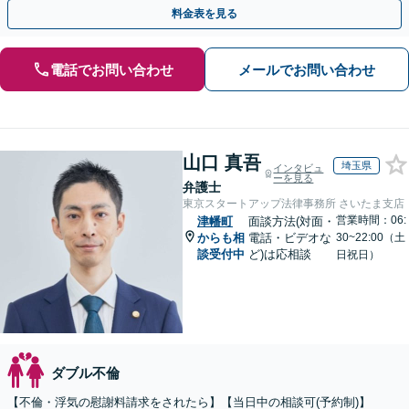
手金の返還保証もありますので安心してご相談ください。
料金表を見る
電話でお問い合わせ
メールでお問い合わせ
山口 真吾
埼玉県
インタビュ
ーを見る
弁護士
東京スタートアップ法律事務所 さいたま支店
営業時間：06:
津幡町
面談方法(対面・
からも相
電話・ビデオな
30~22:00（土
談受付中
ど)は応相談
日祝日）
ダブル不倫
【不倫・浮気の慰謝料請求をされたら】【当日中の相談可(予約制)】