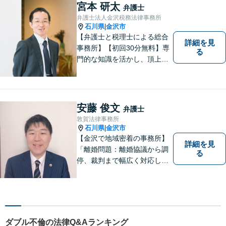
なります。 お気軽にご相談く
宮本 研太
弁護士
ださい。
弁護士法人金沢税務法律事務所
石川県
金沢市
|
【弁護士と税理士による総合
詳細を見
事務所】【初回30分無料】専
る
門的な知識を活かし、頂上＝
「目標とすべき適切な解決」
までしっかりガイド、サポー
トします。 事務所ホームペー
ジあります。
安藤 俊文
弁護士
敦賀法律事務所
石川県
金沢市
|
【金沢で地域密着の事務所】
詳細を見
「離婚問題：離婚協議から調
る
停、裁判まで幅広く対応し、
豊富な実績を活かして最適な
解決策をご提案いたします」
「交通事故：24時間受付可／
弁護士が介入することで賠償
金の大幅な増額が実現できる
ダブル不倫の法律Q&Aランキング