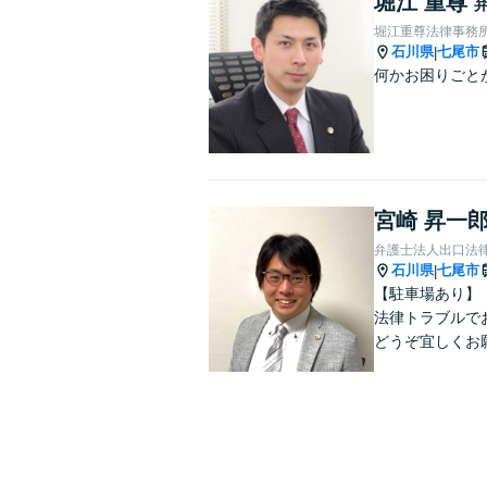
堀江 重尊
堀江重尊法律事務
石川県
七尾市
|
何かお困りごと
宮崎 昇一
弁護士法人出口法律
石川県
七尾市
|
【駐車場あり】
法律トラブルで
どうぞ宜しくお