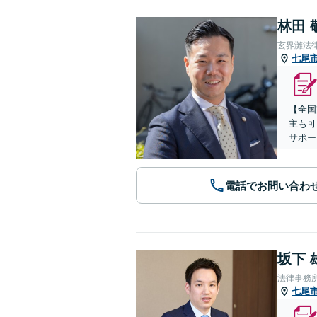
林田 
玄界灘法
七尾
【全国
主も可
サポー
電話でお問い合わ
坂下 
法律事務所
七尾