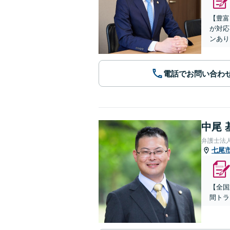
【豊富
が対応
ンあり
電話でお問い合わ
中尾 
弁護士法
七尾
【全国
間トラ