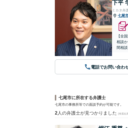
下平 
ミカタ弁
七尾
【全国
相談か
間相談
電話でお問い合わ
七尾市に所在する弁護士
七尾市の事務所等での面談予約が可能です。
2
人の弁護士が見つかりました
(検索結