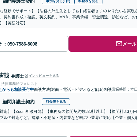
顧問弁護士契約
事例を見る(1件)
料金表を見る
な経験でサポート】【法務の外注先としても】経営者さまのやりたいを実現
。契約書作成・確認、英文契約、M&A、事業承継、資金調達、訴訟など、お
】【英語対応】
せ
メール
基哉
弁護士
インタビューを見る
人法律事務所フォレスト
市
からも相談受付中
面談方法(対面・電話・ビデオなど)は応相談
営業時間：本
顧問弁護士契約
料金表を見る
対応】【Zoom相談可能】【事務所の顧問契約数320社以上】【顧問料3.3
ブルの対応など。建築・不動産・内装業など幅広い業界に対応【企業・個人