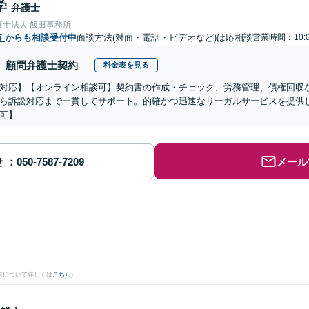
学
弁護士
護士法人 飯田事務所
市
からも相談受付中
面談方法(対面・電話・ビデオなど)は応相談
営業時間：10:
顧問弁護士契約
料金表を見る
対応】【オンライン相談可】契約書の作成・チェック、労務管理、債権回収
ら訴訟対応まで一貫してサポート。的確かつ迅速なリーガルサービスを提供
可】
せ
メール
果について詳しくは
こちら
)