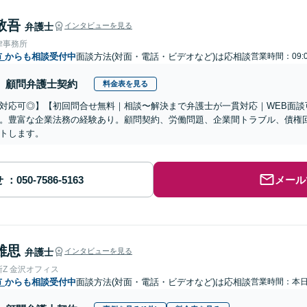
敬吾
弁護士
インタビューを見る
律事務所
市
からも相談受付中
面談方法(対面・電話・ビデオなど)は応相談
営業時間：09:
顧問弁護士契約
料金表を見る
対応可◎】【初回問合せ無料｜相談〜解決まで弁護士が一貫対応｜WEB面談
。豊富な企業法務の経験あり。顧問契約、労働問題、企業間トラブル、債権
トします。
せ
メール
雄思
弁護士
インタビューを見る
Z 金沢オフィス
市
からも相談受付中
面談方法(対面・電話・ビデオなど)は応相談
営業時間：本