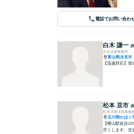
電話でお問い合わ
白木 謙一
氷見法律事務所
富山県
氷見市
|
【迅速対応】借
松本 亘市
松本法務法律事務
石川県
かほく
|
【横山駅徒歩1
尽くします。交