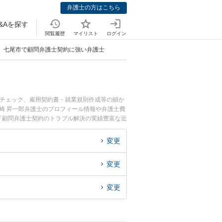
弁護士の方はこちら
&Aを探す
閲覧履歴
マイリスト
ログイン
七尾市で顧問弁護士契約に強い弁護士
ルチェック、雇用契約書・就業規則作成等の細か
崎 昇一郎弁護士のプロフィール情報や弁護士費
『顧問弁護士契約のトラブル解決の実績豊富な近
の相談者さんにおすすめです。
変更
変更
変更