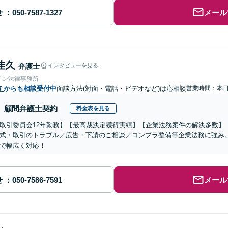
せ
メール
佳久
弁護士
インタビューを見る
イン法律事務所
市
からも相談受付中
面談方法(対面・電話・ビデオなど)は応相談
営業時間：本
顧問弁護士契約
料金表を見る
取引委員会12年勤務】【最高裁決定獲得実績】【企業法務案件の解決多数】
式・取引のトラブル／広告・下請のご相談／コンプラ整備等企業法務に強み
で幅広く対応！
せ
メール