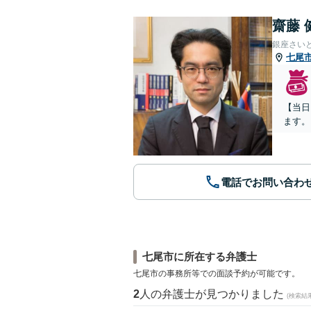
齋藤 
銀座さい
七尾
【当日
ます。
電話でお問い合わ
七尾市に所在する弁護士
七尾市の事務所等での面談予約が可能です。
2
人の弁護士が見つかりました
(検索結