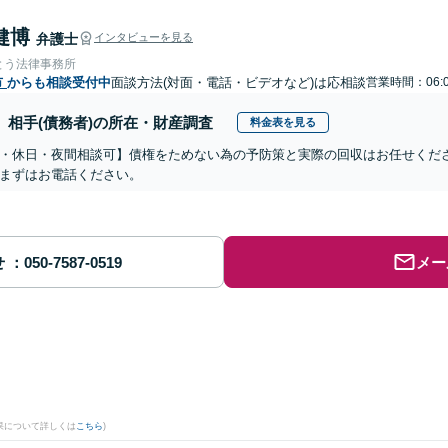
健博
弁護士
インタビューを見る
とう法律事務所
市
からも相談受付中
面談方法(対面・電話・ビデオなど)は応相談
営業時間：06:0
相手(債務者)の所在・財産調査
料金表を見る
・休日・夜間相談可】債権をためない為の予防策と実際の回収はお任せくだ
まずはお電話ください。
せ
メー
果について詳しくは
こちら
)