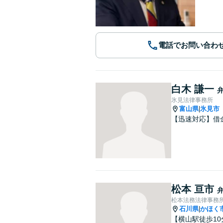
電話でお問い合わ
白木 謙一
氷見法律事務所
富山県
氷見市
|
【迅速対応】借
松本 亘市
松本法務法律事務
石川県
かほく
|
【横山駅徒歩1