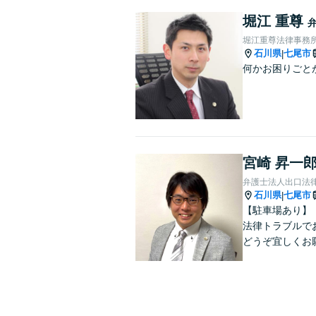
堀江 重尊
堀江重尊法律事務
石川県
七尾市
|
何かお困りごと
宮崎 昇一
弁護士法人出口法律
石川県
七尾市
|
【駐車場あり】
法律トラブルで
どうぞ宜しくお