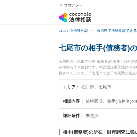
ココナラへ
ココナラ法律相談
石川県で法律相談できる
七尾市の相手(債務者)
石川県の七尾市で相手(債務者)の所在・財産
み検索もでき便利です。特に堀江重尊法律事務
目されています。『七尾市で土日や夜間に発生し
実績豊富な近くの弁護士を検索したい』『初回
すめです。
エリア
石川県、七尾市
相談内容
債権回収、相手(債務者)
詳細条件
未選択
相手(債務者)の所在・財産調査に