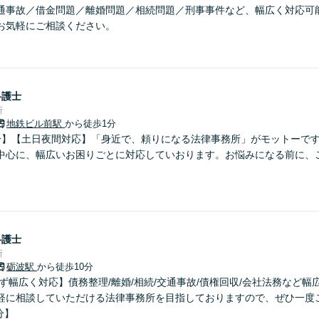
通事故／借金問題／離婚問題／相続問題／刑事事件など、幅広く対応可
お気軽にご相談ください。
弁護士
所
地鉄ビル前駅
から徒歩1分
分】【土日夜間対応】「身近で、頼りになる法律事務所」がモットーで
中心に、幅広いお困りごとに対応していおります。お悩みになる前に、
弁護士
所
砺波駅
から徒歩10分
ず幅広く対応】債務整理/離婚/相続/交通事故/債権回収/会社法務など
軽に相談していただける法律事務所を目指しておりますので、ぜひ一度
分】