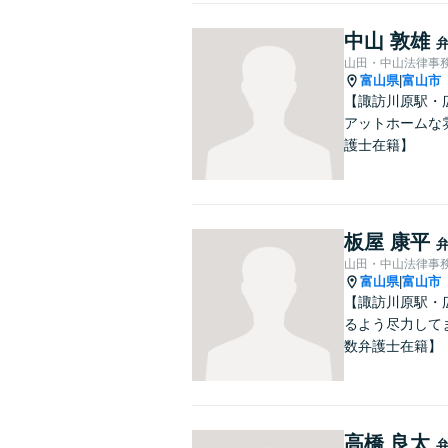
中山 敦雄
山田・中山法律事
富山県
富山市
|
【諏訪川原駅・
アットホームな
護士在籍】
板屋 康平
山田・中山法律事
富山県
富山市
|
【諏訪川原駅・
るよう尽力して
数弁護士在籍】
高橋 良太