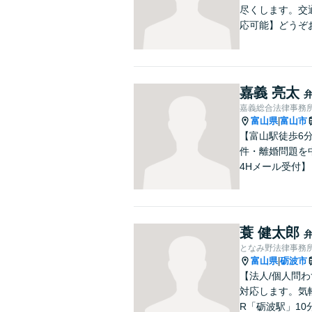
尽くします。交
応可能】どうぞ
嘉義 亮太
嘉義総合法律事務
富山県
富山市
|
【富山駅徒歩6
件・離婚問題を
4Hメール受付】
蓑 健太郎
となみ野法律事務
富山県
砺波市
|
【法人/個人問わ
対応します。気
R「砺波駅」10