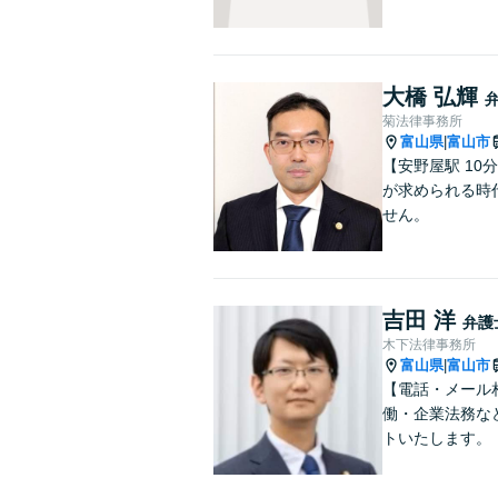
大橋 弘輝
菊法律事務所
富山県
富山市
|
【安野屋駅 1
が求められる時
せん。
吉田 洋
弁護
木下法律事務所
富山県
富山市
|
【電話・メール
働・企業法務な
トいたします。