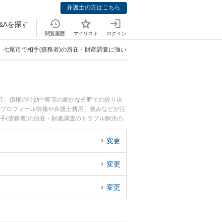
弁護士の方はこちら
&Aを探す
閲覧履歴
マイリスト
ログイン
七尾市で相手(債務者)の所在・財産調査に強い弁護士
代行、債権の時効中断等の細かな分野での絞り込
のプロフィール情報や弁護士費用、強みなどが注
手(債務者)の所在・財産調査のトラブル解決の
談予約したい』などでお困りの相談者さんにおす
変更
変更
変更