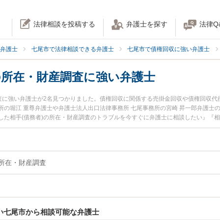
法律相談を投稿する
弁護士を探す
法律Q
弁護士
七尾市で法律相談できる弁護士
七尾市で債権回収に強い弁護士
の所在・財産調査に強い弁護士
調査に強い弁護士が2名見つかりました。債権回収に関係する売掛金回収や債権回収
所の堀江 重尊弁護士や弁護士法人出口法律事務所 七尾事務所の宮崎 昇一郎弁護士
た相手(債務者)の所在・財産調査のトラブルを今すぐに弁護士に相談したい』『相
相談無料で相手(債務者)の所在・財産調査を法律相談できる七尾市内の弁護士に相
の所在・財産調査
強い七尾市から相談可能な弁護士