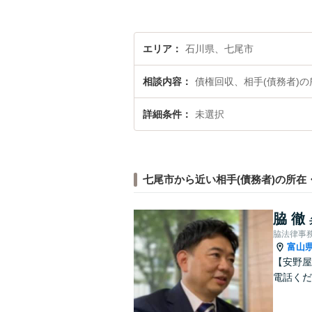
エリア
石川県、七尾市
相談内容
債権回収、相手(債務者)
詳細条件
未選択
七尾市から近い相手(債務者)の所在
脇 徹
脇法律事
富山
【安野屋
電話くだ