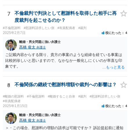
す手続きですので、反論の陳述書を出すことが必須というわけではあ
りません（口頭での説明でも十分だと思います）。但し、調停委員が
反論の陳述書を提出するように求めているときは別です。 また、反
7
不倫裁判で判決として慰謝料を取得した相手に再
論しないからと言って直ちに離婚訴訟で不利になることはないと思い
度裁判を起こせるのか？
ます（離婚訴訟では反論が必要になってくると思いますが、調停段階
#不倫慰謝料
#慰謝料請求したい側
#有責配偶者
#裁判
からこちらの言い分や手の内を知らせることに余り意味はないように
2025年2月7日
役にたった
4
思います。）。
離婚・男女問題に強い弁護士
髙橋 俊太
弁護士
ご記載内容からする限り、貴方の事案のような経緯を経ている事案は
比較的珍しいと思いますので、なかなか一般化しにくいのが率直な印
象です。
8
不倫関係の継続で慰謝料増額や裁判への影響は？
#離婚の慰謝料
#不倫慰謝料
#離婚すること自体
#裁判
#慰謝料請求したい側
#有責配偶者
2025年1月15日
役にたった
4
離婚・男女問題に強い弁護士
髙橋 俊太
弁護士
＞・この場合、慰謝料の増額の請求は可能ですか？ 訴訟提起前に通知