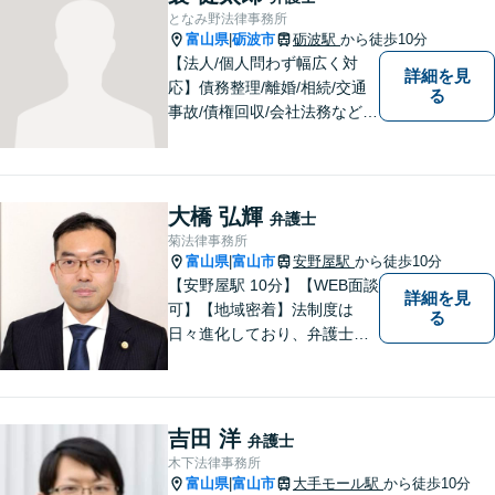
談ください。【24Hメール受
となみ野法律事務所
付】
富山県
砺波市
砺波駅
から徒歩10分
|
【法人/個人問わず幅広く対
詳細を見
応】債務整理/離婚/相続/交通
る
事故/債権回収/会社法務など幅
広い知識を活かしご対応しま
す。気軽に相談していただけ
る法律事務所を目指しており
ますので、ぜひ一度ご相談く
大橋 弘輝
弁護士
ださい。【JR「砺波駅」10
菊法律事務所
分】
富山県
富山市
安野屋駅
から徒歩10分
|
【安野屋駅 10分】【WEB面談
詳細を見
可】【地域密着】法制度は
る
日々進化しており、弁護士に
も柔軟かつ迅速な対応が求め
られる時代です。 電子化やAI
の活用が進む中でも、依頼者
の声にしっかり耳を傾ける姿
吉田 洋
弁護士
勢は変わりません。
木下法律事務所
富山県
富山市
大手モール駅
から徒歩10分
|