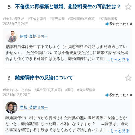
5
不倫後の再構築と離婚、慰謝料発生の可能性は？
#離婚の慰謝料
#不倫慰謝料
#育児放棄
#異性関係(不貞等)
#有責配偶者
2023年7月24日
役にたった
8
伊藤 真悟
弁護士
慰謝料自体は発生するでしょう（不貞慰謝料の時効もまだ経過してい
ません）。 ただ金額については不倫発覚後ただちに離婚の話が出た場
合より低くできる可能性はあるし、離婚調停において有責配偶者の主
張がなされて場合に離婚原因は不倫ではなく、夫の育児拒否だという
主張は考えられます。 養育費なども含めて一度弁護士に相談すること
を勧めます。
6
離婚調停中の反論について
#離婚すること自体
#異性関係(不貞等)
#調停
#有責配偶者
2021年12月20日
役にたった
8
早坂 英雄
弁護士
離婚調停中に相手方から提出された根拠の無い陳述書等に反論しとか
ないと、離婚裁判になった時に不利になりますか？ →調停は、過去
の事実を確定する手続きではなくあくまで話し合いによる合意を目指