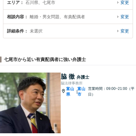
エリア
石川県、七尾市
変更
相談内容
離婚・男女問題、有責配偶者
変更
詳細条件
未選択
変更
七尾市から近い有責配偶者に強い弁護士
脇 徹
弁護士
脇法律事務所
富山
富山
営業時間：09:00~21:00（平
|
県
市
日）