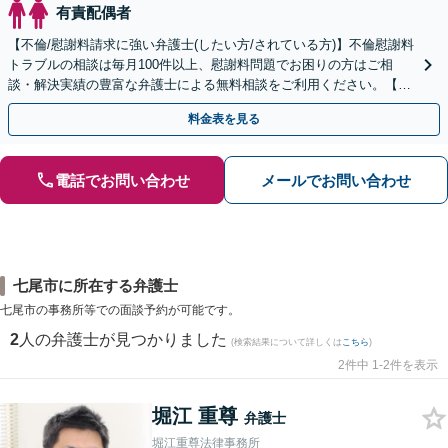
有責配偶者
【不倫/慰謝料請求に強い弁護士(したい方/されている方)】不倫慰謝料
トラブルの相談は毎月100件以上、慰謝料問題でお困りの方はご相
談・解決実績の豊富な弁護士による無料相談をご利用ください。【不
倫相談は初回0円】【全国対応】
料金表を見る
電話でお問い合わせ
メールでお問い合わせ
七尾市に所在する弁護士
七尾市の事務所等での面談予約が可能です。
2
人の弁護士が見つかりました
(検索結果について詳しくは
こちら
)
2件中 1-2件を表示
堀江 重尊
弁護士
堀江重尊法律事務所