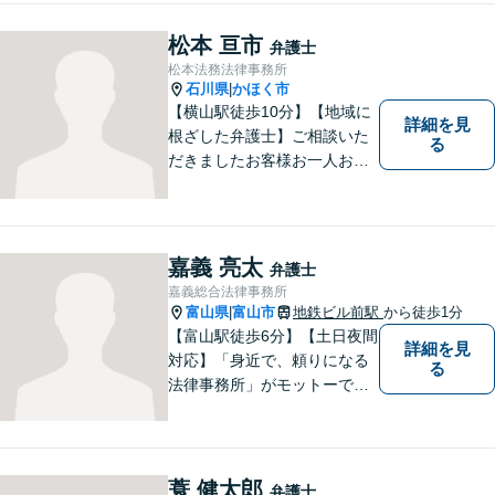
松本 亘市
弁護士
松本法務法律事務所
石川県
かほく市
|
【横山駅徒歩10分】【地域に
詳細を見
根ざした弁護士】ご相談いた
る
だきましたお客様お一人お一
人の幸せの為に力を尽くしま
す。交通事故／借金問題／離
婚問題／相続問題／刑事事件
など、幅広く対応可能。【夜
嘉義 亮太
弁護士
間／休日対応可能】どうぞお
嘉義総合法律事務所
気軽にご相談ください。
富山県
富山市
地鉄ビル前駅
から徒歩1分
|
【富山駅徒歩6分】【土日夜間
詳細を見
対応】「身近で、頼りになる
る
法律事務所」がモットーで
す。交通事故・刑事事件・離
婚問題を中心に、幅広いお困
りごとに対応していおりま
す。お悩みになる前に、ご相
蓑 健太郎
弁護士