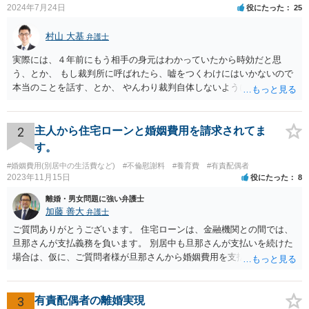
2024年7月24日
役にたった
25
村山 大基
弁護士
実際には、４年前にもう相手の身元はわかっていたから時効だと思
う、とか、 もし裁判所に呼ばれたら、嘘をつくわけにはいかないので
本当のことを話す、とか、 やんわり裁判自体しないように説得するの
がいいと思います。
2
主人から住宅ローンと婚姻費用を請求されてま
す。
#婚姻費用(別居中の生活費など)
#不倫慰謝料
#養育費
#有責配偶者
2023年11月15日
役にたった
8
離婚・男女問題に強い弁護士
加藤 善大
弁護士
ご質問ありがとうございます。 住宅ローンは、金融機関との間では、
旦那さんが支払義務を負います。 別居中も旦那さんが支払いを続けた
場合は、仮に、ご質問者様が旦那さんから婚姻費用を支払ってもらう
場合の本来の婚姻費用から、 旦那さんが支払っている住宅ローンの一
部の額を引いた額が婚姻費用として支払われることになることが多い
です。 また、離婚をする際の財産分与において考慮されることもあり
3
有責配偶者の離婚実現