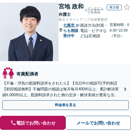
宮地 政和
東京都
インタビュ
ーを見る
弁護士
東京スタートアップ法律事務所
営業時間：0
七尾市
か
面談方法(対面・
らも相談
電話・ビデオな
6:30~22:00
受付中
ど)は応相談
（平日）
有責配偶者
【不倫・浮気の慰謝料請求をされたら】【当日中の相談可(予約制)】
【初回相談無料】不倫問題の相談は毎月毎月400件以上、累計解決実
績6,000件以上。慰謝料請求された側の交渉・解決実績が豊富な法律
事務所です。
料金表を見る
電話でお問い合わせ
メールでお問い合わせ