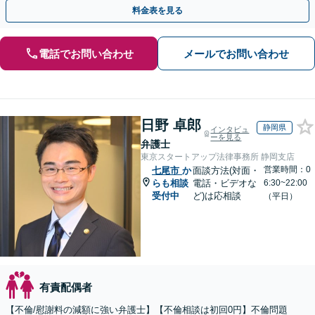
費、財産分与、慰謝料請求【夜間・休日相談可】
料金表を見る
電話でお問い合わせ
メールでお問い合わせ
日野 卓郎
静岡県
インタビュ
ーを見る
弁護士
東京スタートアップ法律事務所 静岡支店
営業時間：0
七尾市
か
面談方法(対面・
らも相談
電話・ビデオな
6:30~22:00
受付中
ど)は応相談
（平日）
有責配偶者
【不倫/慰謝料の減額に強い弁護士】【不倫相談は初回0円】不倫問題