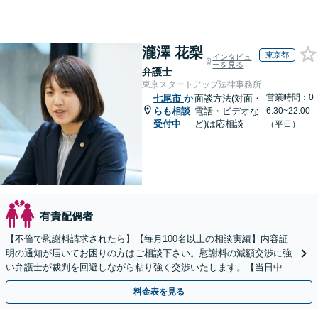
瀧澤 花梨
東京都
インタビュ
ーを見る
弁護士
東京スタートアップ法律事務所
営業時間：0
七尾市
か
面談方法(対面・
らも相談
電話・ビデオな
6:30~22:00
受付中
ど)は応相談
（平日）
有責配偶者
【不倫で慰謝料請求されたら】【毎月100名以上の相談実績】内容証
明の通知が届いてお困りの方はご相談下さい。慰謝料の減額交渉に強
い弁護士が裁判を回避しながら粘り強く交渉いたします。【当日中の
相談可(予約制)】【全国対応】
料金表を見る