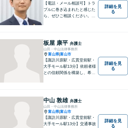
【電話・メール相談可】トラ
詳細を見
ブルに巻き込まれたと感じた
る
ら、ぜひご相談ください。離
婚・相続・刑事・労働・企業
法務など、幅広い分野に対応
しています。あなたのお悩み
を解決するため、迅速かつ丁
板屋 康平
弁護士
寧にサポートいたします。
山田・中山法律事務所
【夜間対応可能】
富山県
富山市
|
【諏訪川原駅・広貫堂前駅・
詳細を見
大手モール駅13分】依頼者様
る
との信頼関係を構築し、希望
を尊重した解決になるよう尽
力してまいります。ちょっと
したことでも、ぜひお気軽に
ご相談ください。平日夜間相
中山 敦雄
弁護士
談OK！【複数弁護士在籍】
山田・中山法律事務所
富山県
富山市
|
【諏訪川原駅・広貫堂前駅・
詳細を見
大手モール駅13分】交通事故
る