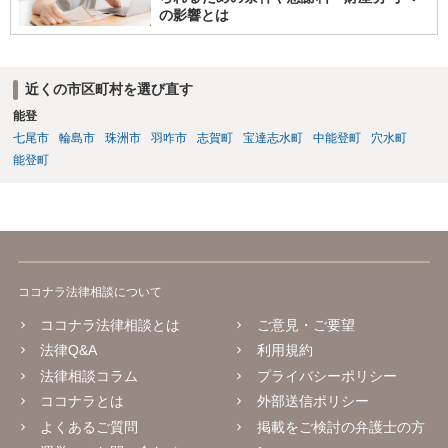
の影響とは
近くの市区町村を選び直す
能登
七尾市
輪島市
珠洲市
羽咋市
志賀町
宝達志水町
中能登町
穴水町
能登町
ココナラ法律相談について
ココナラ法律相談とは
ご意見・ご要望
法律Q&A
利用規約
法律相談コラム
プライバシーポリシー
ココナラとは
外部送信ポリシー
よくあるご質問
掲載をご検討の弁護士の方