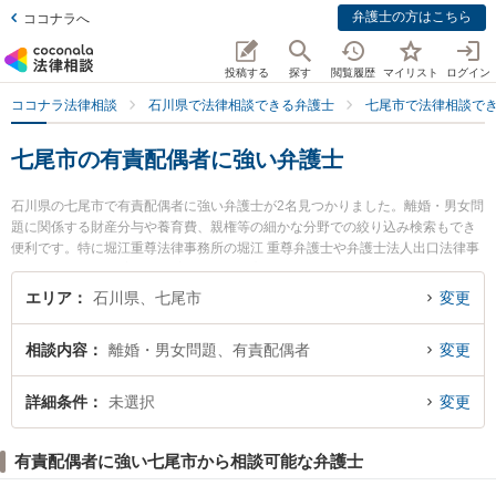
弁護士の方はこちら
ココナラへ
投稿する
探す
閲覧履歴
マイリスト
ログイン
ココナラ法律相談
石川県で法律相談できる弁護士
七尾市で法律相談で
七尾市の有責配偶者に強い弁護士
石川県の七尾市で有責配偶者に強い弁護士が2名見つかりました。離婚・男女問
題に関係する財産分与や養育費、親権等の細かな分野での絞り込み検索もでき
便利です。特に堀江重尊法律事務所の堀江 重尊弁護士や弁護士法人出口法律事
務所 七尾事務所の宮崎 昇一郎弁護士のプロフィール情報や弁護士費用、強みな
どが注目されています。『七尾市で土日や夜間に発生した有責配偶者のトラブ
エリア
石川県、七尾市
変更
ルを今すぐに弁護士に相談したい』『有責配偶者のトラブル解決の実績豊富な
近くの弁護士を検索したい』『初回相談無料で有責配偶者を法律相談できる七
相談内容
離婚・男女問題、有責配偶者
変更
尾市内の弁護士に相談予約したい』などでお困りの相談者さんにおすすめで
す。
詳細条件
未選択
変更
有責配偶者に強い七尾市から相談可能な弁護士