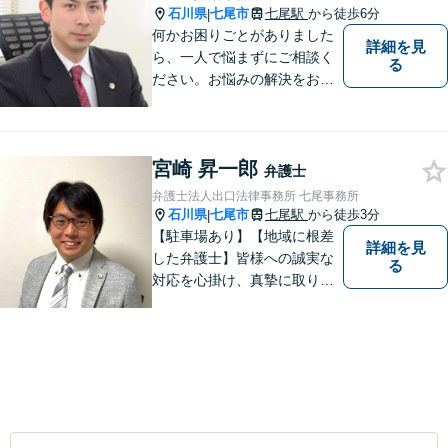
石川県
七尾市
七尾駅
から徒歩6分
|
何かお困りごとがありました
詳細を見
ら、一人で悩まずにご相談く
る
ださい。お悩みの解決をお手
伝いします。
宮崎 昇一郎
弁護士
弁護士法人出口法律事務所 七尾事務所
石川県
七尾市
七尾駅
から徒歩3分
|
【駐車場あり】【地域に根差
詳細を見
した弁護士】皆様への誠実な
る
対応を心掛け、真摯に取り組
みたいと思います。法律トラ
ブルでお悩みの方は、お気軽
にご相談ください。充実した
法的サービスを提供しており
ますので，どうぞ宜しくお願
い申し上げます。