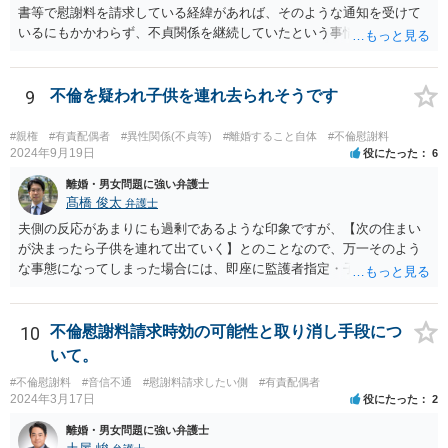
書等で慰謝料を請求している経緯があれば、そのような通知を受けて
いるにもかかわらず、不貞関係を継続していたという事情は悪質性を
基礎付けるものであり、増額事由になり得ます。そのような判断をし
ている裁判例もありますので、担当弁護士に確認してみるとよいでし
ょう。 ＞・この事実が何か今回の裁判に影響することはあるのでしょ
9
不倫を疑われ子供を連れ去られそうです
うか？ 提訴時に請求している慰謝料額がいくらであるかにもよります
が、不貞が継続している事実自体は、上記のとおり増額事由になり得
#親権
#有責配偶者
#異性関係(不貞等)
#離婚すること自体
#不倫慰謝料
るので、請求を拡張するか、現状の請求額が認容されやすいように今
2024年9月19日
役にたった
6
後の攻防で主張立証していくことになるでしょう。方針について、担
離婚・男女問題に強い弁護士
当弁護士とよく相談してみるとよいと思います。
髙橋 俊太
弁護士
夫側の反応があまりにも過剰であるような印象ですが、【次の住まい
が決まったら子供を連れて出ていく】とのことなので、万一そのよう
な事態になってしまった場合には、即座に監護者指定・子の引渡しの
手続をとる必要がありますので、事前に心構えはしておいた方がよい
でしょう。 親権者や監護者の指定が争いになる場合、現在の実務では
「主たる監護者が父母いずれか」という基準で判断されます。具体的
10
不倫慰謝料請求時効の可能性と取り消し手段につ
には、子が生まれてから現在に至るまで、産休・育休取得の有無、子
いて。
の衣食住の世話、子の傷病時の看病等、保育園や習い事への対応など
#不倫慰謝料
#音信不通
#慰謝料請求したい側
#有責配偶者
に関する具体的（中心的）監護実績をもとにして、他方配偶者と比較
2024年3月17日
役にたった
2
して、自分が主として子を監護してきた者であるかどうかが重要にな
ります。【子供の監護は平日休日含めて8割私です。】ということでは
離婚・男女問題に強い弁護士