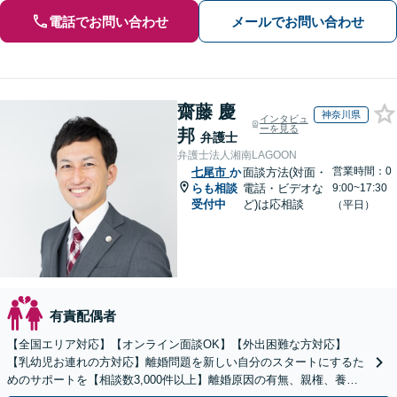
電話でお問い合わせ
メールでお問い合わせ
齋藤 慶
神奈川県
インタビュ
ーを見る
邦
弁護士
弁護士法人湘南LAGOON
営業時間：0
七尾市
か
面談方法(対面・
らも相談
電話・ビデオな
9:00~17:30
受付中
ど)は応相談
（平日）
有責配偶者
【全国エリア対応】【オンライン面談OK】【外出困難な方対応】
【乳幼児お連れの方対応】離婚問題を新しい自分のスタートにするた
めのサポートを【相談数3,000件以上】離婚原因の有無、親権、養育