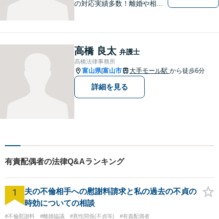
の対応実績多数！離婚や相続
のご相談もしやすいアットホ
ームな雰囲気。一人で悩みを
抱える前に、私と一緒に最善
策がないか考えてみません
高橋 良太
弁護士
か？【複数弁護士在籍】
高橋法律事務所
富山県
富山市
大手モール駅
から徒歩6分
|
詳細を見る
有責配偶者の法律Q&Aランキング
1
夫の不倫相手への慰謝料請求と私の過去の不貞の
時効についての相談
#不倫慰謝料
#離婚協議
#異性関係(不貞等)
#有責配偶者