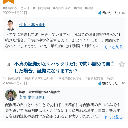
ます。 他方、旦那さんが住宅ローンを支払わなくなってしまう場合が
あります。 その場合に、ご質問者様が、その後もご自宅に住み続けた
#離婚すること自体
#不倫慰謝料
#有責配偶者
#裁判
#調停
い場合は、実質的にご質問者様が住宅ローンをお支払になる必要が出
2022年6月22日
役にたった
15
てくる可能性があります。 もし支払わない場合は、抵当権の実行とし
て、強制的にご自宅が売却されてしまう可能性があるからです。 可能
村山 大基
弁護士
であれば、婚姻費用の額、親権を取得するために現時点でしておくべ
＞すでに別居して3年経過していますが、私はこのまま離婚を拒否され
きこと等も含め、お近くの弁護士に直接相談して、アドバイス等を求
続けた場合、子供が中学卒業するまで（あと１１年ほど）、離婚でき
めることをお勧めします。
ないのでしょうか。 いえ、最終的には裁判官の判断ですが、現時点で
すでに同居期間の３倍以上別居していますし、 中学卒業するまで絶対
に離婚できない、ということもないと思います。 すでに依頼されてい
るということですし、例えば離婚後の養育費額について譲歩するなど
4
不貞の証拠がなくハッタリだけで問い詰めて自白
離婚の条件含めて、考えておられる通り打診してみると良いと思いま
した場合、証拠になりますか？
す。 また、調停で第三者を介して再度協議してみる、ということも考
#不倫慰謝料
#慰謝料請求したい側
#異性関係(不貞等)
#有責配偶者
#裁判
えられます。
2024年9月26日
役にたった
10
離婚・男女問題に強い弁護士
髙橋 俊太
弁護士
配偶者の自白ということであれば、実務的には配偶者の自白のみで不
貞を認定する裁判例はほとんどないように思われます。自白と整合す
る客観的証拠や裏付けが必須であるとお考えいただいた方がよいでし
ょう。