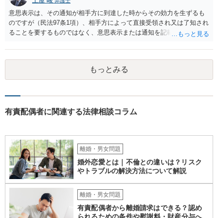
あるのですが、上記のとおり、様々な具体的な事情を踏まえて検討す
土屋 峻
弁護士
る必要があるので、最寄りの弁護士などに個別に相談することをお勧
意思表示は、その通知が相手方に到達した時からその効力を生ずるも
めいたします。
のですが（民法97条1項）、相手方によって直接受領され又は了知され
ることを要するものではなく、意思表示または通知を記載した書面
が、相手方のいわゆる支配圏内に置かれることをもって足りると考え
られます（最判昭和43年12月17日）。したがって、相手方の支配圏内
に入っていれば（郵便受けに投函するなど。実際には配達証明などを
もっとみる
つけたほうがよいでしょう。）、時効の完成猶予の効果を享受できる
と考えます。 その結果、催告の時効完成猶予期間の6か月の間に訴訟
提起をすることで請求が可能となります。
有責配偶者に関連する法律相談コラム
離婚・男女問題
婚外恋愛とは｜不倫との違いは？リスク
やトラブルの解決方法について解説
離婚・男女問題
有責配偶者から離婚請求はできる？認め
られるための条件や慰謝料・財産分与へ