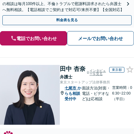
の相談は毎月100件以上、不倫トラブルで慰謝料請求されたら弁護士
へ無料相談。【電話相談でご契約まで対応可/来所不要】【全国対応】
料金表を見る
電話でお問い合わせ
メールでお問い合わせ
田中 杏奈
東京都
インタビュ
ーを見る
弁護士
東京スタートアップ法律事務所
営業時間：0
七尾市
か
面談方法(対面・
らも相談
電話・ビデオな
6:30~22:00
受付中
ど)は応相談
（平日）