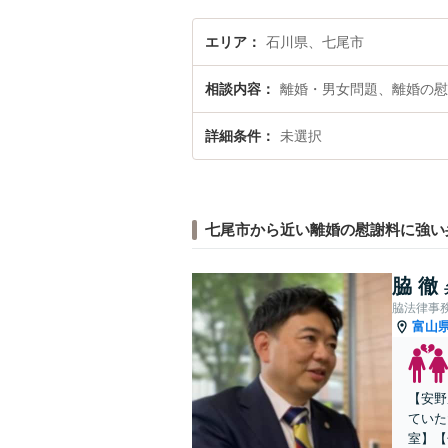
エリア
石川県、七尾市
相談内容
離婚・男女問題、離婚の慰
詳細条件
未選択
七尾市から近い離婚の慰謝料に強い
脇 徹
脇法律事
富山
【安野
ていた
室】【