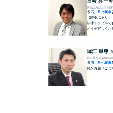
宮崎 昇一
弁護士法人出口法律
石川県
七尾市
|
【駐車場あり】
法律トラブルで
どうぞ宜しくお
堀江 重尊
堀江重尊法律事務
石川県
七尾市
|
何かお困りごと