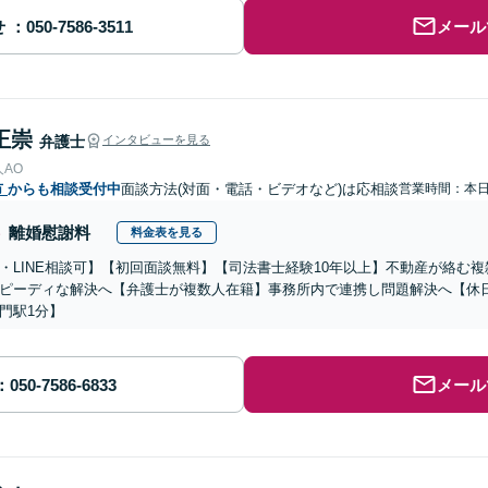
せ
メール
正崇
弁護士
インタビューを見る
AO
市
からも相談受付中
面談方法(対面・電話・ビデオなど)は応相談
営業時間：本
離婚慰謝料
料金表を見る
・LINE相談可】【初回面談無料】【司法書士経験10年以上】不動産が絡む
ピーディな解決へ【弁護士が複数人在籍】事務所内で連携し問題解決へ【休
門駅1分】
メール