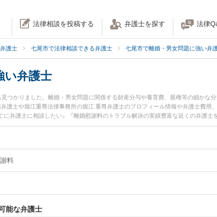
法律相談を投稿する
弁護士を探す
法律Q
弁護士
七尾市で法律相談できる弁護士
七尾市で離婚・男女問題に強い弁
強い弁護士
名見つかりました。離婚・男女問題に関係する財産分与や養育費、親権等の細かな
一郎弁護士や堀江重尊法律事務所の堀江 重尊弁護士のプロフィール情報や弁護士費用
ぐに弁護士に相談したい』『離婚慰謝料のトラブル解決の実績豊富な近くの弁護士
い』などでお困りの相談者さんにおすすめです。
謝料
可能な弁護士