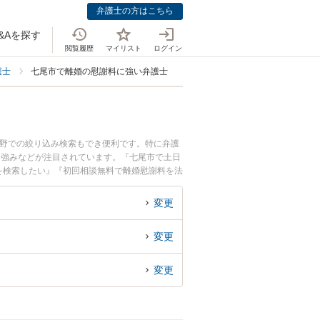
弁護士の方はこちら
&Aを探す
閲覧履歴
マイリスト
ログイン
護士
七尾市で離婚の慰謝料に強い弁護士
分野での絞り込み検索もでき便利です。特に弁護
、強みなどが注目されています。『七尾市で土日
を検索したい』『初回相談無料で離婚慰謝料を法
変更
変更
変更