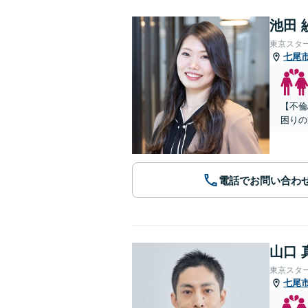
池田 
東京スタ
七尾
【不倫
困りの
電話でお問い合わ
山口 
東京スタ
七尾