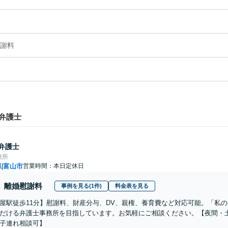
謝料
弁護士
弁護士
務所
県
富山市
営業時間：本日定休日
|
離婚慰謝料
事例を見る(1件)
料金表を見る
屋駅徒歩11分】慰謝料、財産分与、DV、親権、養育費など対応可能。「私
だける弁護士事務所を目指しています。お気軽にご相談ください。【夜間・
子連れ相談可】