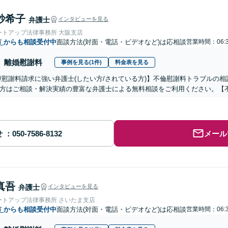
紗希子
弁護士
インタビューを見る
ートアップ法律事務所 大阪支店
市
からも相談受付中
面談方法(対面・電話・ビデオなど)は応相談
営業時間：06:
離婚慰謝料
事例を見る(1件)
料金表を見る
/慰謝料請求に強い弁護士(したい方/されている方)】不倫慰謝料トラブルの相
方はご相談・解決実績の豊富な弁護士による無料相談をご利用ください。【
せ
メール
真吾
弁護士
インタビューを見る
ートアップ法律事務所 さいたま支店
市
からも相談受付中
面談方法(対面・電話・ビデオなど)は応相談
営業時間：06: