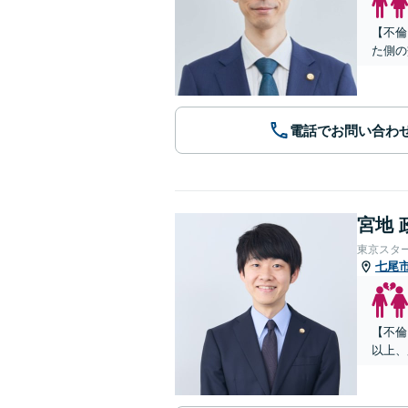
【不倫
た側の
電話でお問い合わ
宮地 
東京スタ
七尾
【不倫
以上、