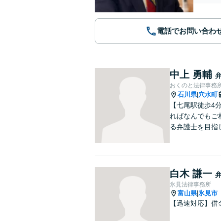
電話でお問い合わ
中上 勇輔
おくのと法律事務
石川県
穴水町
|
【七尾駅徒歩4
ればなんでもご
る弁護士を目指
白木 謙一
氷見法律事務所
富山県
氷見市
|
【迅速対応】借