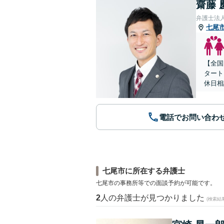
齋藤 
弁護士法人
七尾
【全国
タート
休日相
電話でお問い合わ
七尾市に所在する弁護士
七尾市の事務所等での面談予約が可能です。
2
人の弁護士が見つかりました
(検索結