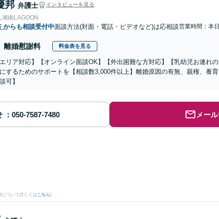
慶邦
弁護士
インタビューを見る
湘南LAGOON
市
からも相談受付中
面談方法(対面・電話・ビデオなど)は応相談
営業時間：本
離婚慰謝料
料金表を見る
エリア対応】【オンライン面談OK】【外出困難な方対応】【乳幼児お連れ
にするためのサポートを【相談数3,000件以上】離婚原因の有無、親権、養
談可】
せ
メール
果について詳しくは
こちら
)