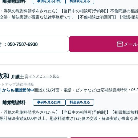
離婚慰謝料
事例を見る(1件)
料金表を見る
・浮気の慰謝料請求をされたら】【当日中の相談可(予約制)】不倫問題の相談
交渉・解決実績が豊富な法律事務所です。【不倫相談は初回0円】【電話相談
せ
メール
政和
弁護士
インタビューを見る
ートアップ法律事務所
市
からも相談受付中
面談方法(対面・電話・ビデオなど)は応相談
営業時間：06:
離婚慰謝料
事例を見る(1件)
料金表を見る
・浮気の慰謝料請求をされたら】【当日中の相談可(予約制)】【初回相談無料
累計解決実績6,000件以上。慰謝料請求された側の交渉・解決実績が豊富な