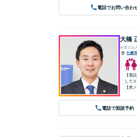
電話でお問い合わ
大橋 
弁護士法人
七尾
【電話
してス
【虎ノ
電話で面談予約