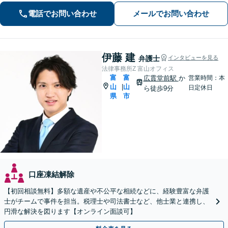
電話でお問い合わせ
メールでお問い合わせ
伊藤 建
弁護士
インタビューを見る
法律事務所Z 富山オフィス
富
富
広貫堂前駅
か
営業時間：本
山
山
|
日定休日
ら徒歩9分
県
市
口座凍結解除
【初回相談無料】多額な遺産や不公平な相続などに、経験豊富な弁護
士がチームで事件を担当。税理士や司法書士など、他士業と連携し、
円滑な解決を図ります【オンライン面談可】