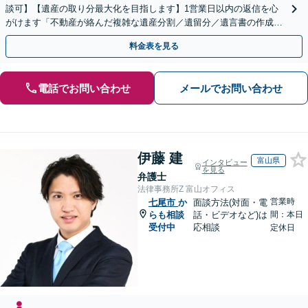
談可】【遺産の取り分最大化を目指します】1営業日以内の返信を心
がけます「不動産が絡んだ複雑な遺産分割／遺留分／遺言書の作成・
執行／事業承継など、お任せください」【休日相談あり】
料金表を見る
電話でお問い合わせ
メールでお問い合わせ
伊藤 建
富山県
インタビュー
を見る
弁護士
法律事務所Z 富山オフィス
営業時
七尾市
か
面談方法(対面・電
らも相談
話・ビデオなど)は
間：本日
受付中
応相談
定休日