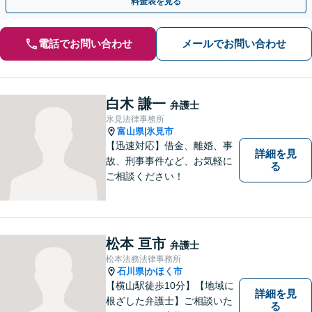
料金表を見る
電話でお問い合わせ
メールでお問い合わせ
白木 謙一
弁護士
氷見法律事務所
富山県
氷見市
|
【迅速対応】借金、離婚、事
詳細を見
故、刑事事件など、お気軽に
る
ご相談ください！
松本 亘市
弁護士
松本法務法律事務所
石川県
かほく市
|
【横山駅徒歩10分】【地域に
詳細を見
根ざした弁護士】ご相談いた
る