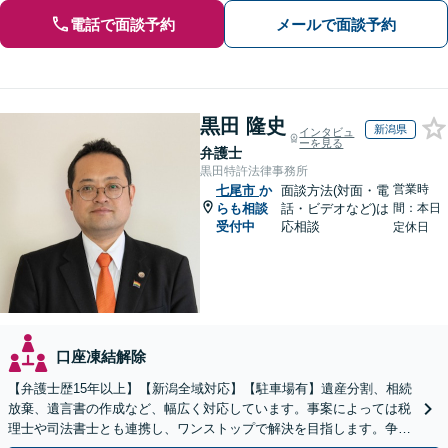
電話で面談予約
メールで面談予約
黒田 隆史
新潟県
インタビュ
ーを見る
弁護士
黒田特許法律事務所
営業時
七尾市
か
面談方法(対面・電
らも相談
話・ビデオなど)は
間：本日
受付中
応相談
定休日
口座凍結解除
【弁護士歴15年以上】【新潟全域対応】【駐車場有】遺産分割、相続
放棄、遺言書の作成など、幅広く対応しています。事案によっては税
理士や司法書士とも連携し、ワンストップで解決を目指します。争い