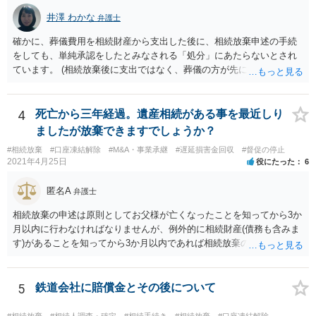
井澤 わかな
弁護士
確かに、葬儀費用を相続財産から支出した後に、相続放棄申述の手続
をしても、単純承認をしたとみなされる「処分」にあたらないとされ
ています。 (相続放棄後に支出ではなく、葬儀の方が先に来るのが通常
だと思いますので、葬儀→葬儀費用を相続財産から支出→相続放棄申
述の手続ということだと思いますが) ただ、葬儀費用ならいくらでもよ
いということではなく、身分相応の、社会的儀式として当然認められ
4
死亡から三年経過。遺産相続がある事を最近しり
る程度の金額に留まると考えた方がよいです。 もし、相続人の皆さん
ましたが放棄できますでしょうか？
に葬儀費用を支出する経済力がなく、質素な葬儀を行った費用であれ
#相続放棄
#口座凍結解除
#M&A・事業承継
#遅延損害金回収
#督促の停止
ば相続財産から支出しても単純承認と認められない可能性が高いの
2021年4月25日
役にたった
6
で、相続放棄申述が受理される可能性も高いと思います。
匿名A
弁護士
相続放棄の申述は原則としてお父様が亡くなったことを知ってから3か
月以内に行わなければなりませんが、例外的に相続財産(債務も含みま
す)があることを知ってから3か月以内であれば相続放棄の申述が認め
られる可能性もありますので、通知が届いたのが3か月以内の話なので
したら、早急に家裁に行って相続放棄の申述をしたい旨告げて必要な
書類を提出されることをおすすめいたします。 なお、お父様の債務が
5
鉄道会社に賠償金とその後について
他にもあるかもしれないというリスクを考えますと、相続放棄の申述
にあたっては、法テラスの無料相談等を利用して弁護士に相談するこ
#相続放棄
#相続人調査・確定
#相続手続き
#相続放棄
#口座凍結解除