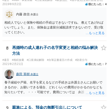
2019年9月2日
役にたった
4
内藤 政信
弁護士
相続人でないと保険や相続の手続はできないですね。 教えてあげれば
いいでしょう。 また、保険金は遺留分減殺請求できないので、受け取
ってください。
8
再婚時の成人連れ子の名字変更と相続の悩み解決
方法
#遺言
#相続放棄
#口座凍結解除
#自筆証書遺言の作成
#財産分与
2021年2月21日
役にたった
7
森田 英樹
弁護士
養子縁組や戸籍、名字を変えるなどの手続きは弁護士さんにお願いで
きるのか、お願いできる場合、どれくらいの費用がかかるのかなども
知りたいです。 ・・・可能です。費用については 弁護士と直接面談
の上 内容を確認し 協議の上個別に契約によって決まることになっ
ています。 やはり、成人した子のことまでごちゃごちゃ考えず、自分
の事だけ考えるべきなのでしょうか ・・・お子さんの事をまで含め良
9
親族による、預金の無断引出しについて