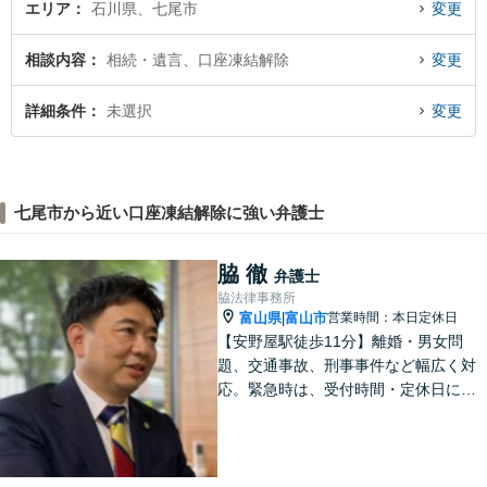
エリア
石川県、七尾市
変更
相談内容
相続・遺言、口座凍結解除
変更
詳細条件
未選択
変更
七尾市から近い口座凍結解除に強い弁護士
脇 徹
弁護士
脇法律事務所
富山県
富山市
営業時間：本日定休日
|
【安野屋駅徒歩11分】離婚・男女問
題、交通事故、刑事事件など幅広く対
応。緊急時は、受付時間・定休日に関
係なくお電話ください。お気軽にご相
談ください。【夜間・土日対応可】
【電話相談可】【完全個室】【子連れ
相談可】