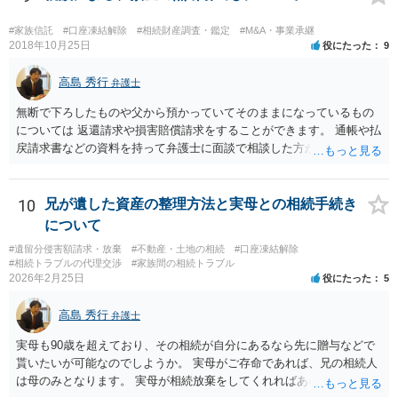
い解決案があればお悩みになるのは当然と言えば当然のことです。 彼
と親子関係を結びたいと思っているが、名字は変えたくない・・・養
#家族信託
#口座凍結解除
#相続財産調査・鑑定
#M&A・事業承継
子縁組の必要があり 氏も変更することになります。 しかし 彼は成人
2018年10月25日
役にたった
9
しているとは言え、自分の子と私の連れ子、全て平等にしたいと希
望。もちろん私もそうできればと思います。 ・・・婚姻前の契約 あ
高島 秀行
弁護士
るいは 遺言書などで その意思を実現する方法はあります。 弁護
無断で下ろしたものや父から預かっていてそのままになっているもの
士に相談してみてください。
については 返還請求や損害賠償請求をすることができます。 通帳や払
戻請求書などの資料を持って弁護士に面談で相談した方がよいと思い
ます。
10
兄が遺した資産の整理方法と実母との相続手続き
について
#遺留分侵害額請求・放棄
#不動産・土地の相続
#口座凍結解除
#相続トラブルの代理交渉
#家族間の相続トラブル
2026年2月25日
役にたった
5
高島 秀行
弁護士
実母も90歳を超えており、その相続が自分にあるなら先に贈与などで
貰いたいが可能なのでしようか。 実母がご存命であれば、兄の相続人
は母のみとなります。 実母が相続放棄をしてくれればあなた方兄弟及