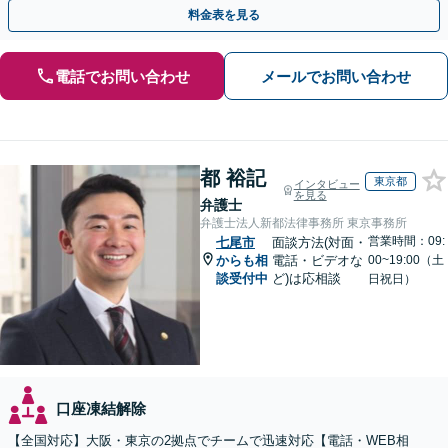
を防ぐためにもぜひご相談ください。【分割払い可】
料金表を見る
電話でお問い合わせ
メールでお問い合わせ
都 裕記
東京都
インタビュー
を見る
弁護士
弁護士法人新都法律事務所 東京事務所
営業時間：09:
七尾市
面談方法(対面・
からも相
電話・ビデオな
00~19:00（土
談受付中
ど)は応相談
日祝日）
口座凍結解除
【全国対応】大阪・東京の2拠点でチームで迅速対応【電話・WEB相