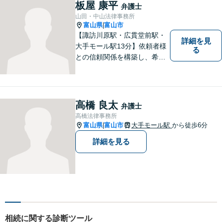
策がないか考えてみません
板屋 康平
弁護士
か？【複数弁護士在籍】
山田・中山法律事務所
富山県
富山市
|
【諏訪川原駅・広貫堂前駅・
詳細を見
大手モール駅13分】依頼者様
る
との信頼関係を構築し、希望
を尊重した解決になるよう尽
力してまいります。ちょっと
したことでも、ぜひお気軽に
ご相談ください。平日夜間相
高橋 良太
弁護士
談OK！【複数弁護士在籍】
高橋法律事務所
富山県
富山市
大手モール駅
から徒歩6分
|
詳細を見る
相続に関する診断ツール