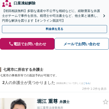
口座凍結解除
【初回相談無料】多額な遺産や不公平な相続などに、経験豊富な弁護
士がチームで事件を担当。税理士や司法書士など、他士業と連携し、
円滑な解決を図ります【オンライン面談可】
料金表を見る
電話でお問い合わせ
メールでお問い合わせ
七尾市に所在する弁護士
七尾市の事務所等での面談予約が可能です。
2
人の弁護士が見つかりました
(検索結果について詳しくは
こちら
)
2件中 1-2件を表示
堀江 重尊
弁護士
堀江重尊法律事務所