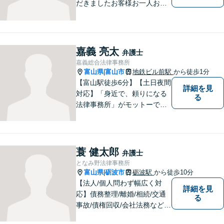
だきましたお客様お一人お一
人の幸せの為に力を尽くしま
す。交通事故／借金問題／離
婚問題／相続問題／刑事事件
など、幅広く対応可能。【夜
嘉義 亮太
弁護士
間／休日対応可能】どうぞお
嘉義総合法律事務所
気軽にご相談ください。
富山県
富山市
地鉄ビル前駅
から徒歩1分
|
【富山駅徒歩6分】【土日夜間
詳細を見
対応】「身近で、頼りになる
る
法律事務所」がモットーで
す。交通事故・刑事事件・離
婚問題を中心に、幅広いお困
りごとに対応していおりま
す。お悩みになる前に、ご相
蓑 健太郎
弁護士
談ください。【24Hメール受
となみ野法律事務所
付】
富山県
砺波市
砺波駅
から徒歩10分
|
【法人/個人問わず幅広く対
詳細を見
応】債務整理/離婚/相続/交通
る
事故/債権回収/会社法務など幅
広い知識を活かしご対応しま