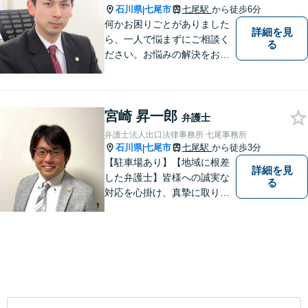
石川県
七尾市
七尾駅
から徒歩6分
|
何かお困りごとがありました
詳細を見
ら、一人で悩まずにご相談く
る
ださい。お悩みの解決をお手
伝いします。
宮崎 昇一郎
弁護士
弁護士法人出口法律事務所 七尾事務所
石川県
七尾市
七尾駅
から徒歩3分
|
【駐車場あり】【地域に根差
詳細を見
した弁護士】皆様への誠実な
る
対応を心掛け、真摯に取り組
みたいと思います。法律トラ
ブルでお悩みの方は、お気軽
にご相談ください。充実した
法的サービスを提供しており
ますので，どうぞ宜しくお願
い申し上げます。