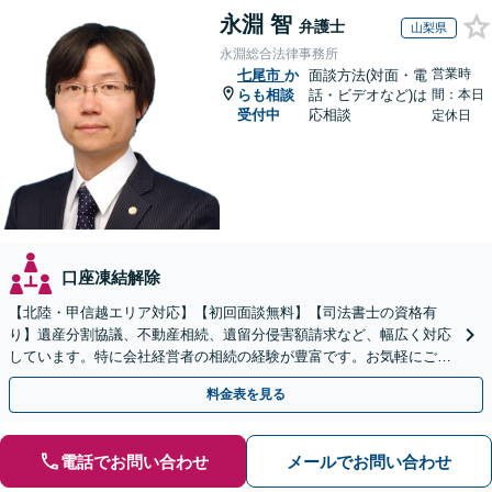
永淵 智
弁護士
山梨県
永淵総合法律事務所
営業時
七尾市
か
面談方法(対面・電
らも相談
話・ビデオなど)は
間：本日
受付中
応相談
定休日
口座凍結解除
【北陸・甲信越エリア対応】【初回面談無料】【司法書士の資格有
り】遺産分割協議、不動産相続、遺留分侵害額請求など、幅広く対応
しています。特に会社経営者の相続の経験が豊富です。お気軽にご相
談ください。【休日・夜間面談可】【オンライン面談可】
料金表を見る
電話でお問い合わせ
メールでお問い合わせ