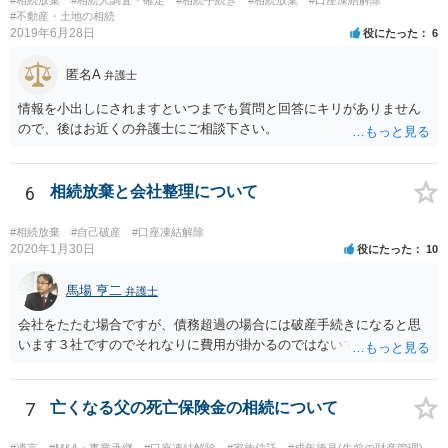
とも十分考えられるかと存じます。また、ご記載いただいた事実関係
#不動産・土地の相続
2019年6月28日
役にたった
6
を拝見するかぎり、再婚相手のかたは既に相続放棄をされている可能
性があるかもしれません。
匿名A
弁護士
情報を小出しにされますといつまでも質問と回答にキリがありません
ので、後はお近くの弁護士にご相談下さい。
6
相続放棄と会社整理について
#相続放棄
#自己破産
#口座凍結解除
2020年1月30日
役にたった
10
馬場 亨二
弁護士
会社をたたむ場合ですが、債務超過の場合には破産手続きになると思
います３社ですのでそれなりに費用が掛かるのではないでしょうか。
7
亡くなる父の死亡保険金の相続について
#遺言
#M&A・事業承継
#口座凍結解除
#家族信託
#成年後見(生前の財産管理)