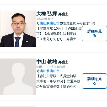
す。気軽に相談していただけ
る法律事務所を目指しており
ますので、ぜひ一度ご相談く
大橋 弘輝
弁護士
ださい。【JR「砺波駅」10
菊法律事務所
分】
富山県
富山市
安野屋駅
から徒歩10分
|
【安野屋駅 10分】【WEB面談
詳細を見
可】【地域密着】法制度は
る
日々進化しており、弁護士に
も柔軟かつ迅速な対応が求め
られる時代です。 電子化やAI
の活用が進む中でも、依頼者
の声にしっかり耳を傾ける姿
中山 敦雄
弁護士
勢は変わりません。
山田・中山法律事務所
富山県
富山市
|
【諏訪川原駅・広貫堂前駅・
詳細を見
大手モール駅13分】交通事故
る
の対応実績多数！離婚や相続
のご相談もしやすいアットホ
ームな雰囲気。一人で悩みを
抱える前に、私と一緒に最善