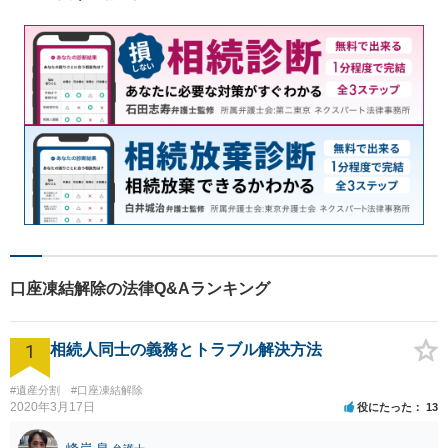
口座凍結解除の法律Q&Aランキング
1
相続人同士の義務とトラブル解決方法
#遺産分割
#口座凍結解除
2020年3月17日
役にたった
13