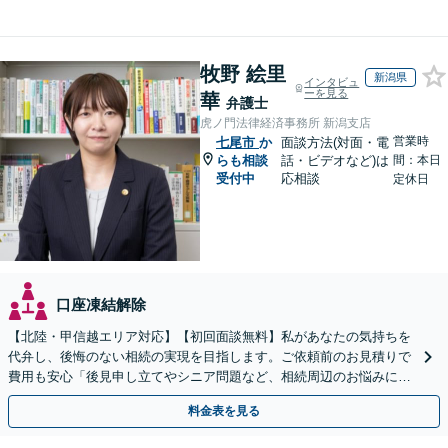
牧野 絵里
新潟県
インタビュ
ーを見る
華
弁護士
虎ノ門法律経済事務所 新潟支店
営業時
七尾市
か
面談方法(対面・電
らも相談
話・ビデオなど)は
間：本日
受付中
応相談
定休日
口座凍結解除
【北陸・甲信越エリア対応】【初回面談無料】私があなたの気持ちを
代弁し、後悔のない相続の実現を目指します。ご依頼前のお見積りで
費用も安心「後見申し立てやシニア問題など、相続周辺のお悩みにも
対処可能」【WEB面談対応】
料金表を見る