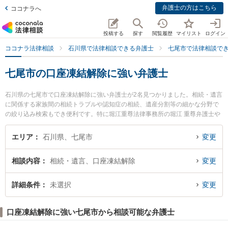
弁護士の方はこちら
ココナラへ
投稿する
探す
閲覧履歴
マイリスト
ログイン
ココナラ法律相談
石川県で法律相談できる弁護士
七尾市で法律相談で
七尾市の口座凍結解除に強い弁護士
石川県の七尾市で口座凍結解除に強い弁護士が2名見つかりました。相続・遺言
に関係する家族間の相続トラブルや認知症の相続、遺産分割等の細かな分野で
の絞り込み検索もでき便利です。特に堀江重尊法律事務所の堀江 重尊弁護士や
弁護士法人出口法律事務所 七尾事務所の宮崎 昇一郎弁護士のプロフィール情報
や弁護士費用、強みなどが注目されています。『七尾市で土日や夜間に発生し
エリア
石川県、七尾市
変更
た口座凍結解除のトラブルを今すぐに弁護士に相談したい』『口座凍結解除の
トラブル解決の実績豊富な近くの弁護士を検索したい』『初回相談無料で口座
相談内容
相続・遺言、口座凍結解除
変更
凍結解除を法律相談できる七尾市内の弁護士に相談予約したい』などでお困り
の相談者さんにおすすめです。
詳細条件
未選択
変更
口座凍結解除に強い七尾市から相談可能な弁護士