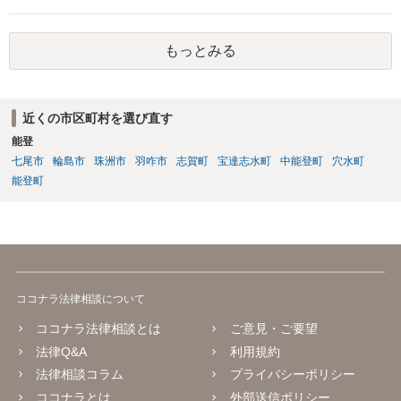
び実母の子が相続人となります。 実母に連絡を取って話してみるほか
ないと思います。
もっとみる
近くの市区町村を選び直す
能登
七尾市
輪島市
珠洲市
羽咋市
志賀町
宝達志水町
中能登町
穴水町
能登町
ココナラ法律相談について
ココナラ法律相談とは
ご意見・ご要望
法律Q&A
利用規約
法律相談コラム
プライバシーポリシー
ココナラとは
外部送信ポリシー