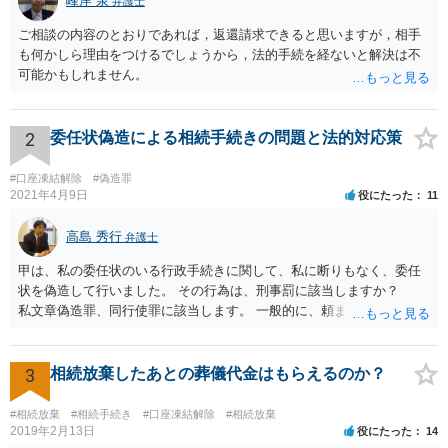
峰岸 泉
弁護士
ご相談の内容のとおりであれば，返還請求できると思いますが，相手
も何かしら理由をつけるでしょうから，法的手続を経ないと解決は不
可能かもしれません。
2
委任状偽造による相続手続きの問題と法的対応策
#口座凍結解除
#偽造罪
2021年4月9日
役にたった
11
高島 秀行
弁護士
甲は、私の委任状のいる行政手続きに関して、私に断りもなく、委任
状を偽造して行いました。 その行為は、刑事罰に該当しますか？
私文章偽造罪、同行使罪に該当します。 一般的に、頼まれた（委任さ
れた）人は、行政に提出する委任状の署名を偽造できるのでしょう
か？ 委任状を偽造して使用することはまでは依頼の範囲ではない
ので できないと思います。
3
相続放棄したあとの葬儀代金はもらえるのか？
#相続放棄
#相続手続き
#口座凍結解除
#相続放棄
2019年2月13日
役にたった
14