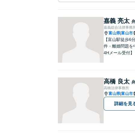
嘉義 亮太
嘉義総合法律事務
富山県
富山市
|
【富山駅徒歩6
件・離婚問題を
4Hメール受付】
高橋 良太
高橋法律事務所
富山県
富山市
|
詳細を見