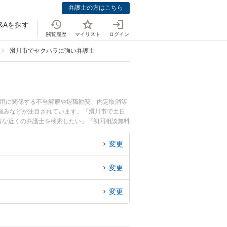
弁護士の方はこちら
&Aを探す
閲覧履歴
マイリスト
ログイン
滑川市でセクハラに強い弁護士
雇用に関係する不当解雇や退職勧奨、内定取消等
強みなどが注目されています。『滑川市で土日
富な近くの弁護士を検索したい』『初回相談無料
変更
変更
変更