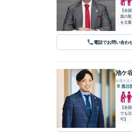
【全国
題の取
を立案
電話でお問い合わ
池ケ谷
弁護士法
滑川
【全国
でも泣
可】