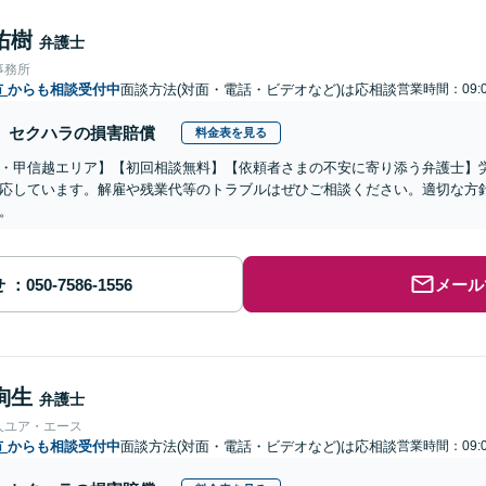
佑樹
弁護士
事務所
市
からも相談受付中
面談方法(対面・電話・ビデオなど)は応相談
営業時間：09:0
セクハラの損害賠償
料金表を見る
・甲信越エリア】【初回相談無料】【依頼者さまの不安に寄り添う弁護士】
応しています。解雇や残業代等のトラブルはぜひご相談ください。適切な方
。
せ
メール
絢生
弁護士
人ユア・エース
市
からも相談受付中
面談方法(対面・電話・ビデオなど)は応相談
営業時間：09:0