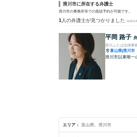
滑川市に所在する弁護士
滑川市の事務所等での面談予約が可能です。
1
人の弁護士が見つかりました
(検索結
平岡 路子
滑川ふたば法律事
富山県
滑川市
|
滑川市以東唯一
エリア
富山県、滑川市