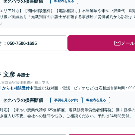
セクハラの損害賠償
料金表を見る
エリア対応】【初回相談無料】【電話相談可】不当解雇や未払い残業代、職
り扱い実績あり「元裁判官の弁護士が在籍する事務所／労働審判から訴訟ま
」
せ
メール
 文彦
弁護士
人東京新宿法律事務所 横浜支店
市
からも相談受付中
面談方法(対面・電話・ビデオなど)は応相談
営業時間：09:0
セクハラの損害賠償
事例を見る(2件)
料金表を見る
対応】【未払い残業代請求 /不当解雇、退職勧奨等労働者側専従】働く皆様
き寝入り不要。会社への疑問や悩み、ご相談ください。予約は24時間受付。