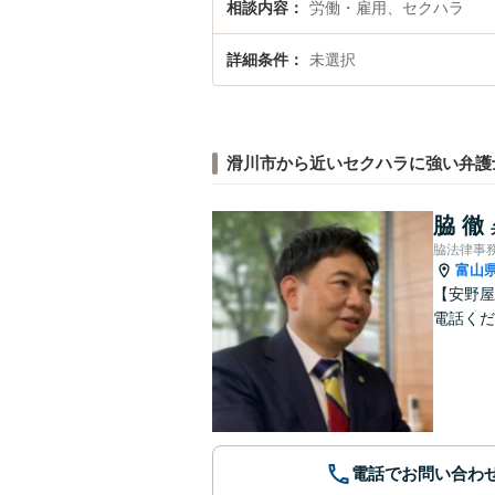
相談内容
労働・雇用、セクハラ
詳細条件
未選択
滑川市から近いセクハラに強い弁護
脇 徹
脇法律事
富山
【安野屋
電話くだ
電話でお問い合わ