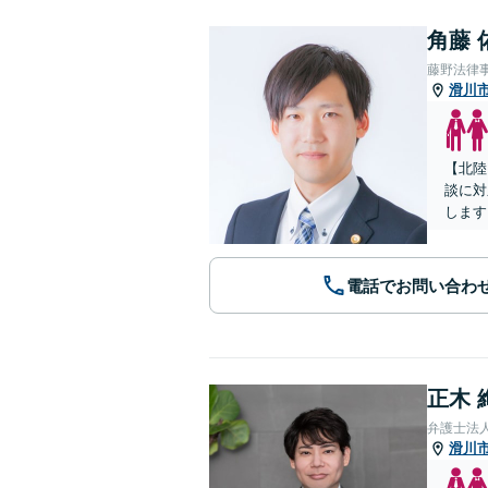
角藤 
藤野法律
滑川
【北陸
談に対
します
電話でお問い合わ
正木 
弁護士法
滑川