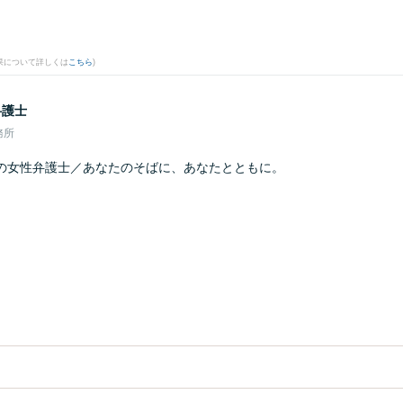
果について詳しくは
こちら
)
弁護士
務所
の女性弁護士／あなたのそばに、あなたとともに。