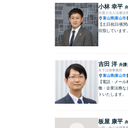
小林 幸平
弁護士法人法優法
富山県
富山市
|
【土日祝日/夜
目指しています
吉田 洋
弁護
木下法律事務所
富山県
富山市
|
【電話・メール
働・企業法務な
トいたします。
板屋 康平
山田・中山法律事