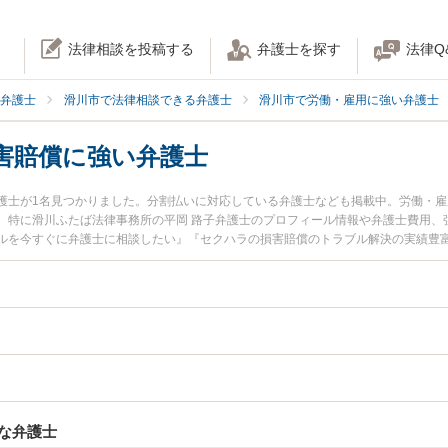
法律相談を投稿する
弁護士を探す
法律Q
弁護士
滑川市で法律相談できる弁護士
滑川市で労働・雇用に強い弁護士
害賠償に強い弁護士
護士が1名見つかりました。分割払いに対応している弁護士なども掲載中。労働・
。特に滑川ふたば法律事務所の平岡 路子弁護士のプロフィール情報や弁護士費用、
ルを今すぐに弁護士に相談したい』『セクハラの損害賠償のトラブル解決の実績豊
内の弁護士に相談予約したい』などでお困りの相談者さんにおすすめです。
な弁護士