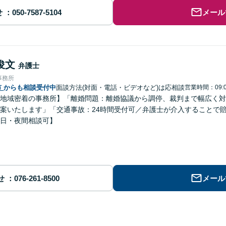
せ
メール
俊文
弁護士
事務所
市
からも相談受付中
面談方法(対面・電話・ビデオなど)は応相談
営業時間：09:0
地域密着の事務所】「離婚問題：離婚協議から調停、裁判まで幅広く対
案いたします」「交通事故：24時間受付可／弁護士が介入することで
日・夜間相談可】
せ
メール