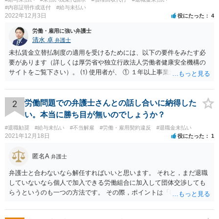
#内容証明作成送付
#給与未払い
2022年12月3日
役にたった
4
労働・雇用に強い弁護士
清水 卓
弁護士
未払賃金立替払制度の適用を受けるためには、以下の要件をみたす必
要があります（詳しくは厚労省や独立行政法人労働者健康安全機構の
サイトをご覧下さい）。 ⑴ 使用者が、 ① １年以上事業活動を行って
いたこと ② 倒産したこと •法律上の倒産（破産、民事再生等） → 破
産管財人等に倒産の事実等を証明してもらう必要あり。 •事実上の倒産
（中小企業について、事業活動が停止し、再開する見込みがなく、賃
2
労働問題での弁護士さんとの話し合いに納得した
金支払能力がない場合） → 労働基準監督署長の認定が必要。 (2) 労働
い。本当に勝ち目が無いのでしょうか？
者が、倒産について裁判所への申立て等（法律上の倒産の場合）又は
#退職勧奨
#給与未払い
#不当解雇
#労働・雇用契約違反
#退職金未払い
労働基準監督署への認定申請（事実上の倒産の場合）が行われた日の
2021年12月18日
役にたった
1
６か月前の日から２年の間に退職した者であること 事実上の倒産の場
合、そもそも、労働基準監督署長の認定を要するため、申請•認定に相
匿名A
弁護士
応の時間を要します。また、事業活動の停止•再開見込み等につき会社
側の抵抗が予想され、認定に至らない事態も想定されます。 また、労
弁護士と合わないなら解任すればいいと思います。 それと，まだ退職
働基準監督署へ申告なされているとのことですが、労働基準監督署が
していないなら個人で加入できる労働組合に加入して団体交渉しても
行うのは、原則として、会社への指導や是正勧告のため、未払い賃金
らうというのも一つの方法です。 その際，ポイントは「職場復帰の労
の支払いを会社に強制する措置までは行うことができないという実情
働条件」について交渉するということです。退職を前提にしてはいけ
があります。 そのため、退職の意思を既に会社に表明しているのであ
ません。 「北海道 個人加盟 労働組合」と検索すると相談窓口が出
れば、未払賃金の支払を求める労働審判や労働訴訟などの方法に切り