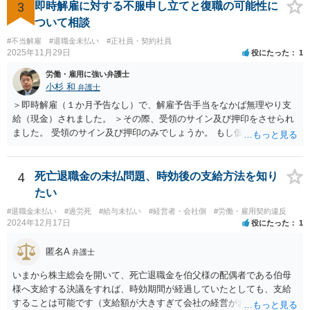
てきますので一度相談してみてはどうでしょうか。
3
即時解雇に対する不服申し立てと復職の可能性に
替えることを検討された方が適切なように思います（とろうとされて
ついて相談
いる主題と会社の実態とがマッチしていないように思われます）。 一
度、雇用契約書や就業規則などを持参の上、弁護士に直接相談されて
#不当解雇
#退職金未払い
#正社員・契約社員
2025年11月29日
役にたった
1
みてはいかがでしょうか。
労働・雇用に強い弁護士
小杉 和
弁護士
＞即時解雇（１か月予告なし）で、解雇予告手当をなかば無理やり支
給（現金）されました。 ＞その際、受領のサイン及び押印をさせられ
ました。 受領のサイン及び押印のみでしょうか。 もし仮に自らの意思
で退職するような文言が書かれた書面にサイン又は押印等した場合に
は相当苦しいスタートになり、最悪解雇を争えなくなります。 もしそ
うでなければ争う余地はあるでしょう。ただ解雇予告手当を受け取っ
4
死亡退職金の未払問題、時効後の支給方法を知り
てしまっている事実もあり、その点不利であることは確かです。 その
たい
一方で、一般論ですが、解雇は会社にとってハードルが高く、また懲
#退職金未払い
#過労死
#給与未払い
#経営者・会社側
#労働・雇用契約違反
戒処分としての解雇はさらにハードルが高まります。 例えば、今回の
2024年12月17日
役にたった
1
懲戒解雇の言渡しの前に人事部あるいは幹部との面談等ありましたで
しょうか。それとも何もなしにいきなりの解雇通告でしたか。後者の
匿名A
弁護士
場合、争える余地が増えるといえるでしょう。 ただ、復職は色々な意
味で難しいと思われますので、復職を主張しつつ、最終的に解決金と
いまから株主総会を開いて、死亡退職金を伯父様の配偶者である伯母
して退職金以上の金額を受け取ることで退職するというのが現実的に
様へ支給する決議をすれば、時効期間が経過していたとしても、支給
目指すべき方向性になるかと思います。
することは可能です（支給額が大きすぎて会社の経営がおかしくなっ