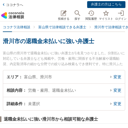
弁護士の方はこちら
ココナラへ
投稿する
探す
閲覧履歴
マイリスト
ログイン
ココナラ法律相談
富山県で法律相談できる弁護士
滑川市で法律相談で
滑川市の退職金未払いに強い弁護士
富山県の滑川市で退職金未払いに強い弁護士が1名見つかりました。分割払いに
対応している弁護士なども掲載中。労働・雇用に関係する不当解雇や退職勧
奨、内定取消等の細かな分野での絞り込み検索もでき便利です。特に滑川ふた
ば法律事務所の平岡 路子弁護士のプロフィール情報や弁護士費用、強みなどが
注目されています。『滑川市で土日や夜間に発生した退職金未払いのトラブル
エリア
富山県、滑川市
変更
を今すぐに弁護士に相談したい』『退職金未払いのトラブル解決の実績豊富な
近くの弁護士を検索したい』『初回相談無料で退職金未払いを法律相談できる
相談内容
労働・雇用、退職金未払い
変更
滑川市内の弁護士に相談予約したい』などでお困りの相談者さんにおすすめで
す。
詳細条件
未選択
変更
退職金未払いに強い滑川市から相談可能な弁護士