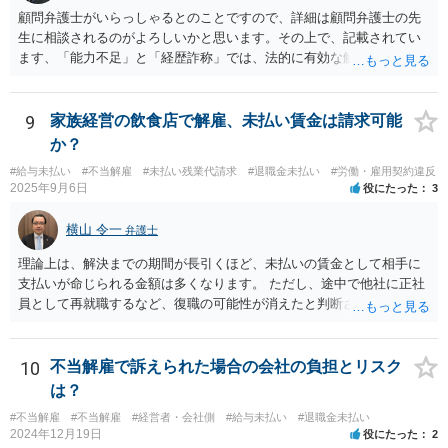
顧問弁護士がいらっしゃるとのことですので、詳細は顧問弁護士の先
生に相談されるのがよろしいかと思います。その上で、記載されてい
ます、「能力不足」と「経歴詐称」では、法的に有効な解雇理由とす
るのは難しいと思います。 能力不足を理由とする解雇のハードルは高
いのです。 また、高度人材の中途社員であっても、解雇しやすいわけ
ではないです。 労働契約法１６条では、「解雇は、客観的に合理的な
9
家族経営の飲食店で解雇、未払い賃金は請求可能
理由を欠き、社会通念上相当であると認められない場合は、その権利
か？
を濫用したものとして、無効とする。」と定めています。 そのため、
#給与未払い
#不当解雇
#未払い残業代請求
#退職金未払い
#労働・雇用契約違反
解雇が認められるためには、「改善の見込みがないほどの著しい能力
2025年9月6日
役にたった
3
不足」や「会社に重大な損害を与えた」などの客観的の事情及び証拠
が必要となります。今回のケースのように、一度の会議資料の誤り程
横山 令一
弁護士
度では、適法な解雇理由として認められることはまずありません。 ま
た、経歴詐称を理由とする解雇が有効になるのは、その詐称が「企業
理論上は、解決までの期間が長引くほど、未払いの賃金として相手に
の採用決定に重大な影響を与えるもの」と考えられています。今回の
支払いが命じられる金額は多くなります。 ただし、途中で他社に正社
ケースでは、過去２年の経歴が「業務委託」か「社員」かという点
員として再就職するなど、復職の可能性が消えたと判断されると、そ
は、過去２年間の業務内容自体を左右するものでなく、重大な詐称と
こまでで未払いの賃金の計算が打ち切られてしまうことがあります。
は判断されにくいでしょう。 そのため、いずれの理由も、適法な解雇
また、生計を立てるためにアルバイトなどで代わりの収入を得ること
理由とすることは出来ないと考えます。 もっとも、上場を控えたベン
までは否定されませんが、その場合、一定割合を上限に代わりに得た
10
不当解雇で訴えられた場合の会社の負担とリスク
チャー企業とのことですし、社内のご事情については、顧問弁護士が
収入が未払いの賃金の金額から差し引かれることがあります。 そのた
は？
詳しく知るところと推察いたしますので、詳細は顧問弁護士の先生に
め、必ずしも期間に比例するとは限らないことにご注意ください。 現
相談されるのがよろしいかと思います。
#不当解雇
#不当解雇
#経営者・会社側
#給与未払い
#退職金未払い
在の労働基準法の上では、賃金の請求権の消滅時効は３年間で、給料
2024年12月19日
役にたった
2
日ごとに時効の起算が始まります。そのため、遅くとも、最初の未払