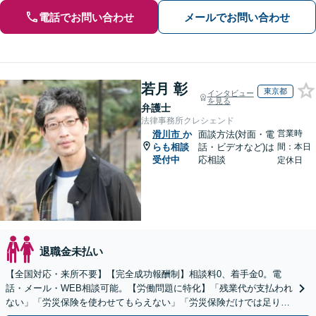
電話でお問い合わせ
メールでお問い合わせ
若月 彰
東京都
インタビュー
を見る
弁護士
法律事務所クレシェンド
営業時
滑川市
か
面談方法(対面・電
らも相談
話・ビデオなど)は
間：本日
受付中
応相談
定休日
退職金未払い
【全国対応・来所不要】【完全成功報酬制】相談料0、着手金0。電
話・メール・WEB相談可能。【労働問題に特化】「残業代が支払われ
ない」「労災保険を使わせてもらえない」「労災保険だけでは足りな