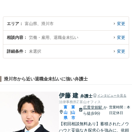
エリア
富山県、滑川市
変更
相談内容
労働・雇用、退職金未払い
変更
詳細条件
未選択
変更
滑川市から近い退職金未払いに強い弁護士
伊藤 建
弁護士
インタビューを見る
法律事務所Z 富山オフィス
富
富
広貫堂前駅
か
営業時間：本
山
山
|
日定休日
ら徒歩9分
県
市
【初回相談無料あり】蓄積されたノウ
ハウと妥協なき探求心を強みに、依頼