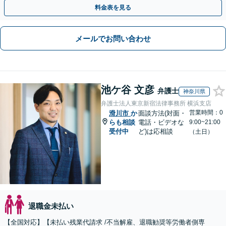
い。損害賠償請求したい」など労働問題はお任せを。
料金表を見る
メールでお問い合わせ
池ケ谷 文彦
弁護士
神奈川県
弁護士法人東京新宿法律事務所 横浜支店
営業時間：0
滑川市
か
面談方法(対面・
らも相談
電話・ビデオな
9:00~21:00
受付中
ど)は応相談
（土日）
退職金未払い
【全国対応】【未払い残業代請求 /不当解雇、退職勧奨等労働者側専