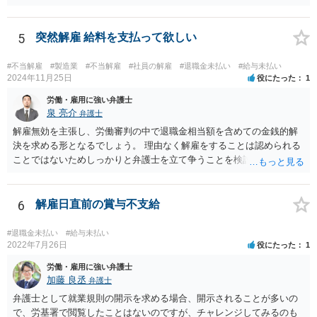
てしまうと問題ですが）。 なお、経費としては認められないと思いま
すし（支払う必要のないお金を支払うわけですから）、受け取った伯
母様には一時所得として課税される可能性もありますから、事前に税
5
突然解雇 給料を支払って欲しい
理士さんへ相談したほうがよいでしょう。
#不当解雇
#製造業
#不当解雇
#社員の解雇
#退職金未払い
#給与未払い
2024年11月25日
役にたった
1
労働・雇用に強い弁護士
泉 亮介
弁護士
解雇無効を主張し、労働審判の中で退職金相当額を含めての金銭的解
決を求める形となるでしょう。 理由なく解雇をすることは認められる
ことではないためしっかりと弁護士を立て争うことを検討されて良い
かと思われます。
6
解雇日直前の賞与不支給
#退職金未払い
#給与未払い
2022年7月26日
役にたった
1
労働・雇用に強い弁護士
加藤 良丞
弁護士
弁護士として就業規則の開示を求める場合、開示されることが多いの
で、労基署で閲覧したことはないのですが、チャレンジしてみるのも