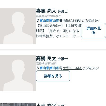
嘉義 亮太
弁護士
嘉義総合法律事務所
富山県
富山市
地鉄ビル前駅
から徒歩1分
|
【富山駅徒歩6分】【土日夜間
詳細を見
対応】「身近で、頼りになる
る
法律事務所」がモットーで
す。交通事故・刑事事件・離
婚問題を中心に、幅広いお困
りごとに対応していおりま
す。お悩みになる前に、ご相
高橋 良太
弁護士
談ください。【24Hメール受
高橋法律事務所
付】
富山県
富山市
大手モール駅
から徒歩6分
|
詳細を見る
小林 幸平