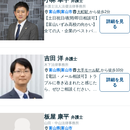
弁護士
弁護士法人法優法律事務所
富山県
富山市
大町駅
から徒歩2分
|
【土日祝日/夜間/即日相談可】
詳細を見
【富山いずみ高校の向かい】
る
全ての人・企業のベストパー
トナーとなることを目指して
います。お気軽にご相談下さ
い。
吉田 洋
弁護士
木下法律事務所
富山県
富山市
大手モール駅
から徒歩10分
|
【電話・メール相談可】トラ
詳細を見
ブルに巻き込まれたと感じた
る
ら、ぜひご相談ください。離
婚・相続・刑事・労働・企業
法務など、幅広い分野に対応
しています。あなたのお悩み
を解決するため、迅速かつ丁
板屋 康平
弁護士
寧にサポートいたします。
山田・中山法律事務所
【夜間対応可能】
富山県
富山市
|