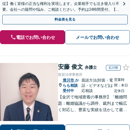
従】働く皆様の正当な権利を実現します。企業相手でも泣き寝入り不
要。会社への疑問や悩み、ご相談ください。予約は24時間受付。【初
回面談無料】【夜間・休日対応可】
料金表を見る
電話でお問い合わせ
メールでお問い合わせ
安藤 俊文
弁護士
石川県
敦賀法律事務所
営業時
滑川市
か
面談方法(対面・電
らも相談
話・ビデオなど)は
間：本日
受付中
応相談
定休日
【金沢で地域密着の事務所】「離婚問
題：離婚協議から調停、裁判まで幅広
く対応し、豊富な実績を活かして最適
な解決策をご提案いたします」「交通
事故：24時間受付可／弁護士が介入す
ることで賠償金の大幅な増額が実現で