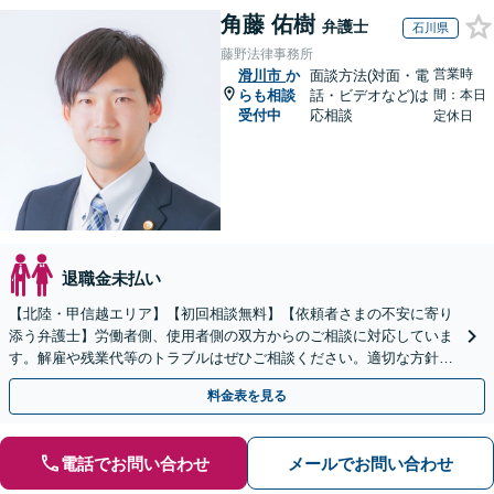
角藤 佑樹
弁護士
石川県
藤野法律事務所
営業時
滑川市
か
面談方法(対面・電
らも相談
話・ビデオなど)は
間：本日
受付中
応相談
定休日
退職金未払い
【北陸・甲信越エリア】【初回相談無料】【依頼者さまの不安に寄り
添う弁護士】労働者側、使用者側の双方からのご相談に対応していま
す。解雇や残業代等のトラブルはぜひご相談ください。適切な方針を
ご提示し、納得できる解決を目指します。
料金表を見る
電話でお問い合わせ
メールでお問い合わせ