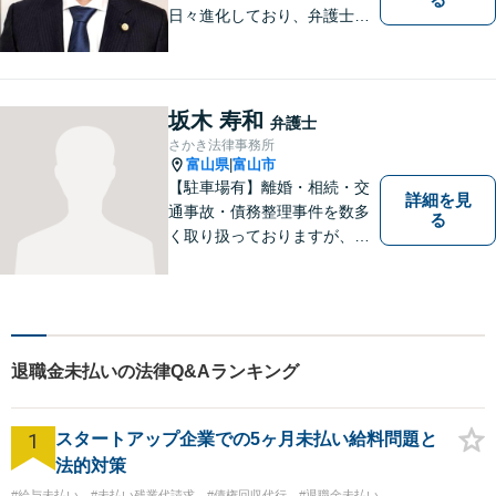
日々進化しており、弁護士に
も柔軟かつ迅速な対応が求め
られる時代です。 電子化やAI
の活用が進む中でも、依頼者
の声にしっかり耳を傾ける姿
坂木 寿和
弁護士
勢は変わりません。
さかき法律事務所
富山県
富山市
|
【駐車場有】離婚・相続・交
詳細を見
通事故・債務整理事件を数多
る
く取り扱っておりますが、そ
の他も様々な事件に対応して
おります。「相談してよかっ
た」「少しほっとしました」
というお声をいただけるよう
に、誠実・丁寧を心がけ事件
退職金未払いの法律Q&Aランキング
に取り組んでいきたいと考え
ています。
1
スタートアップ企業での5ヶ月未払い給料問題と
法的対策
#給与未払い
#未払い残業代請求
#債権回収代行
#退職金未払い