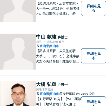
【諏訪川原駅・広貫堂前駅・
詳細を見
大手モール駅13分】依頼者様
る
との信頼関係を構築し、希望
を尊重した解決になるよう尽
力してまいります。ちょっと
したことでも、ぜひお気軽に
ご相談ください。平日夜間相
中山 敦雄
弁護士
談OK！【複数弁護士在籍】
山田・中山法律事務所
富山県
富山市
|
【諏訪川原駅・広貫堂前駅・
詳細を見
大手モール駅13分】交通事故
る
の対応実績多数！離婚や相続
のご相談もしやすいアットホ
ームな雰囲気。一人で悩みを
抱える前に、私と一緒に最善
策がないか考えてみません
大橋 弘輝
弁護士
か？【複数弁護士在籍】
菊法律事務所
富山県
富山市
安野屋駅
から徒歩10分
|
【安野屋駅 10分】【WEB面談
詳細を見
可】【地域密着】法制度は
る