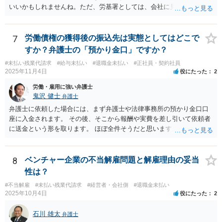
いいかもしれませんね。ただ、労基署としては、会社に見せてもらっ
てくださいと言うと思いますので、就業規則の開示拒否がなされてい
ることを端的に理解してもらう必要があると思います。よって、就業
規則の開示に関するやりとりはメール等の形に残る方法で行うのが良
7
労働債権の獲得後の振込先は実態としてはどこで
いと思います。
すか？弁護士の「預かり金口」ですか？
#未払い残業代請求
#給与未払い
#退職金未払い
#正社員・契約社員
2025年11月4日
役にたった
2
労働・雇用に強い弁護士
鬼沢 健士
弁護士
弁護士に依頼した場合には、まず弁護士や法律事務所の預かり金口口
座に入金されます。 その後、そこから報酬や実費を差し引いて依頼者
に送金という形を取ります。 ほぼ全件そうだと思います。
8
ベンチャー企業の不当解雇問題と解雇理由の妥当
性は？
#不当解雇
#未払い残業代請求
#経営者・会社側
#退職金未払い
2025年10月4日
役にたった
2
石川 雄太
弁護士