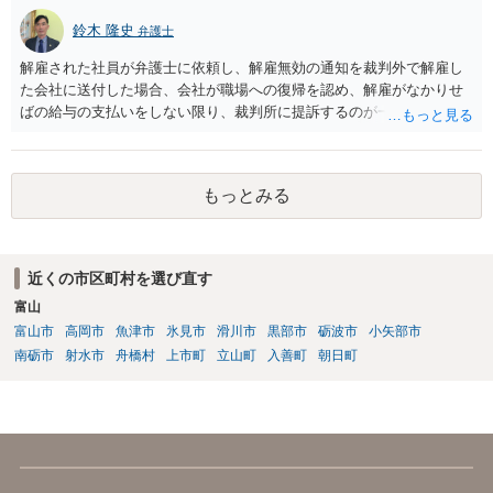
い賃金の給料日から３年以内に訴訟を提起する必要があります。
鈴木 隆史
弁護士
解雇された社員が弁護士に依頼し、解雇無効の通知を裁判外で解雇し
た会社に送付した場合、会社が職場への復帰を認め、解雇がなかりせ
ばの給与の支払いをしない限り、裁判所に提訴するのが一般的な流れ
になると思います。 そのため、これに対応する弁護士費用等は必要に
なると思います。 また、一定期間分の給与を支払い、解雇ではなく円
満退社として和解する形での解決もありあるかもしれませんが、その
もっとみる
場合も和解金は必要になるかと思います。
近くの市区町村を選び直す
富山
富山市
高岡市
魚津市
氷見市
滑川市
黒部市
砺波市
小矢部市
南砺市
射水市
舟橋村
上市町
立山町
入善町
朝日町