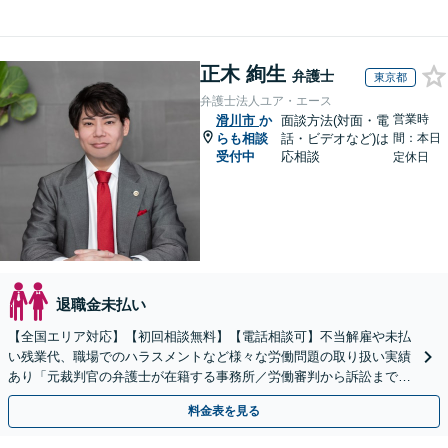
正木 絢生
弁護士
東京都
弁護士法人ユア・エース
営業時
滑川市
か
面談方法(対面・電
らも相談
話・ビデオなど)は
間：本日
受付中
応相談
定休日
退職金未払い
【全国エリア対応】【初回相談無料】【電話相談可】不当解雇や未払
い残業代、職場でのハラスメントなど様々な労働問題の取り扱い実績
あり「元裁判官の弁護士が在籍する事務所／労働審判から訴訟まで、
裁判官経験を活かした最適な戦略を立案」
料金表を見る