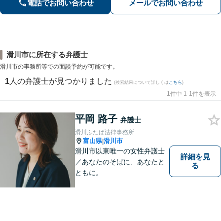
電話でお問い合わせ
メールでお問い合わせ
きるケースあり」【休日・夜間相談
可】
滑川市に所在する弁護士
滑川市の事務所等での面談予約が可能です。
1
人の弁護士が見つかりました
(検索結果について詳しくは
こちら
)
1件中 1-1件を表示
平岡 路子
弁護士
滑川ふたば法律事務所
富山県
滑川市
|
滑川市以東唯一の女性弁護士
詳細を見
／あなたのそばに、あなたと
る
ともに。