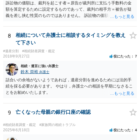
訴訟物の価額は、裁判を起こす者＝原告が裁判所に支払う手数料の金
額を算定するために設定するものであって、裁判の相手方＝被告が疑
義を差し挟む性質のものではありません。 訴訟物の価額自体が裁判の
目的（審理の対象）となることもありませんので、上申書や証拠を出
したとしても、変更されることはありません。
8
相続について弁護士に相談するタイミングを教え
て下さい
#遺産分割
#相続財産調査・鑑定
2018年9月27日
役にたった
7
相続・遺言に強い弁護士
鈴木 崇裕
弁護士
話合いの余地がないようであれば，遺産分割を進めるためには法的手
続を採る必要があります。 やはり，弁護士への相談を早期になさるこ
とをお勧めいたします。
9
亡くなった母親の銀行口座の確認
#相続財産調査・鑑定
#家族間の相続トラブル
2025年6月18日
役にたった
4