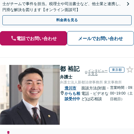
士がチームで事件を担当。税理士や司法書士など、他士業と連携し、
円滑な解決を図ります【オンライン面談可】
料金表を見る
電話でお問い合わせ
メールでお問い合わせ
都 裕記
東京都
インタビュー
を見る
弁護士
弁護士法人新都法律事務所 東京事務所
営業時間：09:
滑川市
面談方法(対面・
からも相
電話・ビデオな
00~19:00（土
談受付中
ど)は応相談
日祝日）