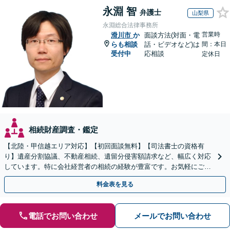
永淵 智
弁護士
山梨県
永淵総合法律事務所
営業時
滑川市
か
面談方法(対面・電
らも相談
話・ビデオなど)は
間：本日
受付中
応相談
定休日
相続財産調査・鑑定
【北陸・甲信越エリア対応】【初回面談無料】【司法書士の資格有
り】遺産分割協議、不動産相続、遺留分侵害額請求など、幅広く対応
しています。特に会社経営者の相続の経験が豊富です。お気軽にご相
談ください。【休日・夜間面談可】【オンライン面談可】
料金表を見る
電話でお問い合わせ
メールでお問い合わせ