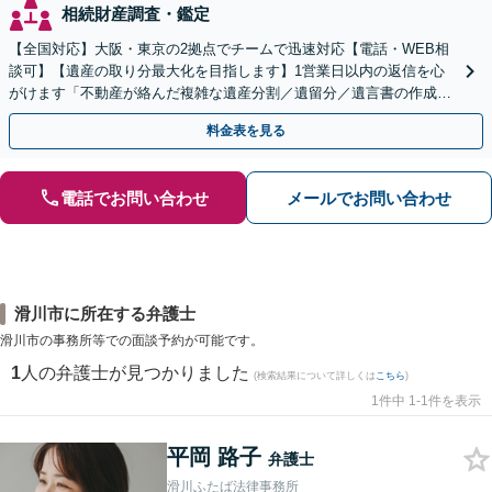
相続財産調査・鑑定
【全国対応】大阪・東京の2拠点でチームで迅速対応【電話・WEB相
談可】【遺産の取り分最大化を目指します】1営業日以内の返信を心
がけます「不動産が絡んだ複雑な遺産分割／遺留分／遺言書の作成・
執行／事業承継など、お任せください」【休日相談あり】
料金表を見る
電話でお問い合わせ
メールでお問い合わせ
滑川市に所在する弁護士
滑川市の事務所等での面談予約が可能です。
1
人の弁護士が見つかりました
(検索結果について詳しくは
こちら
)
1件中 1-1件を表示
平岡 路子
弁護士
滑川ふたば法律事務所