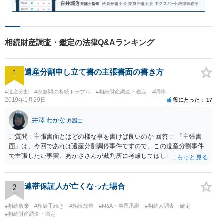
相続財産調査・鑑定の法律Q&Aランキング
1
遺産分割申し立て書の主張書面の書き方
#遺産分割
#家族間の相続トラブル
#相続財産調査・鑑定
#調停
2019年1月29日
役にたった
17
井澤 わかな
弁護士
ご質問：主張書面とはどの様な事を書けば良いのか 回答： 「主張書
面」は、今回であれば遺産分割調停事件ですので、この遺産分割事件
で主張したい事実、あかささんが裁判所に考慮してほしいと思う、亡
くなった方・あかささん・お姉さん間の事情などを記入することにな
ります。 もし、主張したい事実や考慮してほしい事情に関連して
資料を持っているようであれば、主張書面とは別で提出できます。も
2
連帯保証人が亡くなった場合
し、お姉さんに見られたくないような資料がある場合、「非開示の希
望に関する申出書」と共に提出することも考えられます。 ご質問：書
#相続放棄
#相続手続き
#相続放棄
#M&A・事業承継
#相続人調査・確定
いた方が良い事と書かない方が良い事 回答： お姉さんが申立書の「申
#相続財産調査・鑑定