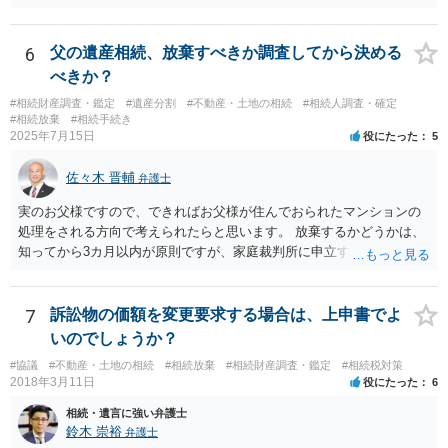
に、預金の有無及び残高の開示を求めたもので 判決を取るために、
預金の入出金履歴を調べたわけではありません。 残念ながら、事案
や目的も異なりますし、開示の内容も異なります。
6
父の遺産相続、放棄すべきか調査してから決める
べきか？
#相続財産調査・鑑定
#遺産分割
#不動産・土地の相続
#相続人調査・確定
#相続放棄
#相続手続き
2025年7月15日
役にたった
5
佐々木 晋輔
弁護士
実のお父様ですので、できればお父様が住んでおられたマンションの
処理をされる方向で考えられたらと思います。 放棄するかどうかは、
知ってから3カ月以内が原則ですが、家庭裁判所に申立すれば3カ月の
期間を伸長することができます。 その間に、財産の状況を調査して、
放棄するかどうか決めることができます。 銀行やサラ金が数年も放置
することはありませんので、数年後に借金が発見される可能性はほぼ
7
訴訟物の価額を変更要求する場合は、上申書でよ
ありません。 なお、私が扱った相続放棄を検討していた案件で、期間
いのでしょうか？
伸長して調査したところ、サラ金に対する過払金など相当な財産が見
#協議
#不動産・土地の相続
#相続放棄
#相続財産調査・鑑定
#相続税対策
つかったため相続したという事例がありました。
2018年3月11日
役にたった
6
相続・遺言に強い弁護士
鈴木 崇裕
弁護士