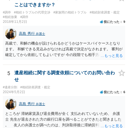
でいなければ市役所ないし区役所に、お子様と義父様のつながりがわ
ことはできますか？
かる戸籍一式を揃えてもちこみ、「名寄せ」という手続きをすると、
#調停
#相続トラブルの代理交渉
#家族間の相続トラブル
#相続財産調査・鑑定
分かると思います。遺産分割協議書の偽造等により既に相続登記され
#相続放棄
#調停
てしまっている場合は、住所などに当たりをつけて登記名義を調べて
2018年11月2日
役にたった
9
探すことになるでしょう。 代理人弁護士を立てられるのはおすすめで
すが、現代では、各々が自由に価格設定をしていますので、特に相場
高島 秀行
弁護士
はお示しできません。ただし、かつて日本弁護士連合会が設けていた
報酬基準を踏まえて価格設定している弁護士は一定数いると思います
高裁で、和解の機会が設けられるかどうかはケースバイケースとなり
ので、それが一応の目安となるでしょう。
ます。 和解できる見込みがなければ高裁で決定がなされます。 審判が
確定してから依頼してもよいですが 今の段階でも相手方の連絡が迷惑
であれば 弁護士に依頼してもよいと思います。
5
遺産相続に関する調査依頼についてのお問い合わ
せ
#遺産分割
#相続財産調査・鑑定
2024年5月2日
役にたった
6
高島 秀行
弁護士
ところが 滞納家賃及び退去費用が全く 支払われていないため、 弁護
士 先生が退去された方の銀行口座を調べることができたと聞きました
。 友人の弁護士が調べたのは、判決取得後に滞納賃料回収のため