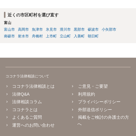
近くの市区町村を選び直す
富山
富山市
高岡市
魚津市
氷見市
滑川市
黒部市
砺波市
小矢部市
南砺市
射水市
舟橋村
上市町
立山町
入善町
朝日町
ココナラ法律相談について
ココナラ法律相談とは
ご意見・ご要望
法律Q&A
利用規約
法律相談コラム
プライバシーポリシー
ココナラとは
外部送信ポリシー
よくあるご質問
掲載をご検討の弁護士の方
へ
運営へのお問い合わせ