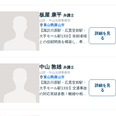
法務など、幅広い分野に対応
しています。あなたのお悩み
を解決するため、迅速かつ丁
板屋 康平
弁護士
寧にサポートいたします。
山田・中山法律事務所
【夜間対応可能】
富山県
富山市
|
【諏訪川原駅・広貫堂前駅・
詳細を見
大手モール駅13分】依頼者様
る
との信頼関係を構築し、希望
を尊重した解決になるよう尽
力してまいります。ちょっと
したことでも、ぜひお気軽に
ご相談ください。平日夜間相
中山 敦雄
弁護士
談OK！【複数弁護士在籍】
山田・中山法律事務所
富山県
富山市
|
【諏訪川原駅・広貫堂前駅・
詳細を見
大手モール駅13分】交通事故
る
の対応実績多数！離婚や相続
のご相談もしやすいアットホ
ームな雰囲気。一人で悩みを
抱える前に、私と一緒に最善