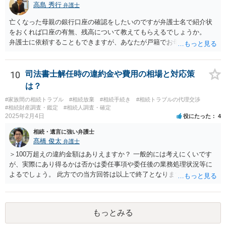
高島 秀行
弁護士
亡くなった母親の銀行口座の確認をしたいのですが弁護士名で紹介状
をおくれば口座の有無、残高について教えてもらえるでしょうか。
弁護士に依頼することもできますが、あなたが戸籍でお母さんの相続
人であり、相続人本人であることなどを証明すれば、口座の有無や残
高は教えてくれると思います。 自分ではよくわからないということ
であれば、弁護士に相談し依頼されたら良いと思います。
10
司法書士解任時の違約金や費用の相場と対応策
は？
#家族間の相続トラブル
#相続放棄
#相続手続き
#相続トラブルの代理交渉
#相続財産調査・鑑定
#相続人調査・確定
2025年2月4日
役にたった
4
相続・遺言に強い弁護士
髙橋 俊太
弁護士
＞100万超えの違約金額はありえますか？ 一般的には考えにくいです
が、実際にあり得るかは否かは委任事項や委任後の業務処理状況等に
よるでしょう。 此方での当方回答は以上で終了となりますが、参考に
なりましたら幸いです。
もっとみる