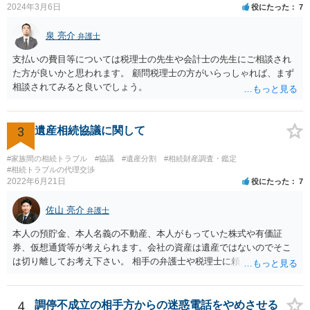
2024年3月6日
役にたった
7
立ての趣旨」のところに書いている遺産の分け方に対して意見があれ
ば、まずそれを書くとよいです。 次に「申立ての理由」のところに、
泉 亮介
なぜ調停を申し立てたのか(例えば、あかささんと話合いが出来ない／
弁護士
決裂した、など)や亡くなった方・あかささん・お姉さん間の事情やい
支払いの費目等については税理士の先生や会計士の先生にご相談され
きさつなどが書かれていると思うので、あかささんから見てそれは違
た方が良いかと思われます。 顧問税理士の方がいらっしゃれば、まず
うと感じるところは、どのように違うのか、など書くとよいです。 そ
相談されてみると良いでしょう。
の他、お姉さんの申立書には書かれていないけど、どのように遺産を
分けるかを決めるについてあかささんが重要だと考える事情があれば
(例えば、○○のときにお姉さんは亡くなった方からお金を援助してもら
3
遺産相続協議に関して
った等)、それも書くとよいです。 書かない方が良いと思うことは、遺
産分割に関係ない(と思われる)いきさつを沢山盛り込むことだと考えま
#家族間の相続トラブル
#協議
#遺産分割
#相続財産調査・鑑定
す(あくまで遺産分割に関係することに留める方が、裁判所や調停委員
#相続トラブルの代理交渉
の方に事情を理解してもらいやすいと思います)。
2022年6月21日
役にたった
7
佐山 亮介
弁護士
本人の預貯金、本人名義の不動産、本人がもっていた株式や有価証
券、仮想通貨等が考えられます。会社の資産は遺産ではないのでそこ
は切り離してお考え下さい。 相手の弁護士や税理士に頼んでも守秘義
務を理由に断られる可能性が高いです。 資料は調停を起こしてから任
意に開示を求め、応じなければ「調査嘱託」という手続きを使って銀
行等に照会をかけることになるでしょう。 不動産は、相続登記が済ん
4
調停不成立の相手方からの迷惑電話をやめさせる