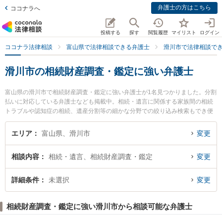
弁護士の方はこちら
ココナラへ
投稿する
探す
閲覧履歴
マイリスト
ログイン
ココナラ法律相談
富山県で法律相談できる弁護士
滑川市で法律相談で
滑川市の相続財産調査・鑑定に強い弁護士
富山県の滑川市で相続財産調査・鑑定に強い弁護士が1名見つかりました。分割
払いに対応している弁護士なども掲載中。相続・遺言に関係する家族間の相続
トラブルや認知症の相続、遺産分割等の細かな分野での絞り込み検索もでき便
利です。特に滑川ふたば法律事務所の平岡 路子弁護士のプロフィール情報や弁
護士費用、強みなどが注目されています。『滑川市で土日や夜間に発生した相
エリア
富山県、滑川市
変更
続財産調査・鑑定のトラブルを今すぐに弁護士に相談したい』『相続財産調
査・鑑定のトラブル解決の実績豊富な近くの弁護士を検索したい』『初回相談
相談内容
相続・遺言、相続財産調査・鑑定
変更
無料で相続財産調査・鑑定を法律相談できる滑川市内の弁護士に相談予約した
い』などでお困りの相談者さんにおすすめです。
詳細条件
未選択
変更
相続財産調査・鑑定に強い滑川市から相談可能な弁護士