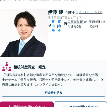
伊藤 建
弁護士
インタビューを見る
法律事務所Z 富山オフィス
富
富
広貫堂前駅
か
営業時間：本
山
山
|
日定休日
ら徒歩9分
県
市
相続財産調査・鑑定
【初回相談無料】多額な遺産や不公平な相続などに、経験豊富な弁護
士がチームで事件を担当。税理士や司法書士など、他士業と連携し、
円滑な解決を図ります【オンライン面談可】
料金表を見る