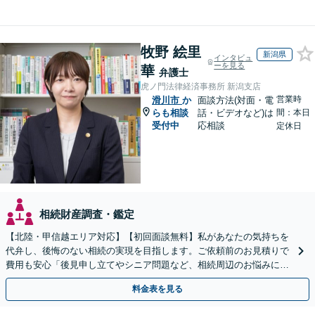
牧野 絵里
新潟県
インタビュ
ーを見る
華
弁護士
虎ノ門法律経済事務所 新潟支店
営業時
滑川市
か
面談方法(対面・電
らも相談
話・ビデオなど)は
間：本日
受付中
応相談
定休日
相続財産調査・鑑定
【北陸・甲信越エリア対応】【初回面談無料】私があなたの気持ちを
代弁し、後悔のない相続の実現を目指します。ご依頼前のお見積りで
費用も安心「後見申し立てやシニア問題など、相続周辺のお悩みにも
対処可能」【WEB面談対応】
料金表を見る