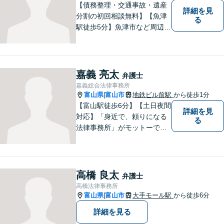
【債務整理・交通事故・遺産
詳細を見
分割の初回相談無料】【魚津
る
駅徒歩5分】魚津市など周辺地
域に密着した法律事務所で
す。お気軽にご相談ください
ませ。
嘉義 亮太
弁護士
嘉義総合法律事務所
富山県
富山市
地鉄ビル前駅
から徒歩1分
|
【富山駅徒歩6分】【土日夜間
詳細を見
対応】「身近で、頼りになる
る
法律事務所」がモットーで
す。交通事故・刑事事件・離
婚問題を中心に、幅広いお困
りごとに対応していおりま
す。お悩みになる前に、ご相
高橋 良太
弁護士
談ください。【24Hメール受
高橋法律事務所
付】
富山県
富山市
大手モール駅
から徒歩6分
|
詳細を見る