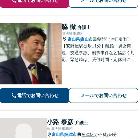
電話でお問い合わせ
メールでお問い合わせ
脇 徹
弁護士
脇法律事務所
富山県
富山市
営業時間：本日定休日
|
【安野屋駅徒歩11分】離婚・男女問
題、交通事故、刑事事件など幅広く対
応。緊急時は、受付時間・定休日に関
係なくお電話ください。お気軽にご相
談ください。【夜間・土日対応可】
【電話相談可】【完全個室】【子連れ
相談可】
電話でお問い合わせ
メールでお問い合わせ
小路 泰彦
弁護士
魚津法律事務所
富山県
魚津市
魚津駅
から徒歩4分
|