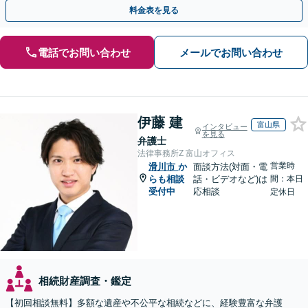
を防ぐためにもぜひご相談ください。【分割払い可】
料金表を見る
電話でお問い合わせ
メールでお問い合わせ
伊藤 建
富山県
インタビュー
を見る
弁護士
法律事務所Z 富山オフィス
営業時
滑川市
か
面談方法(対面・電
らも相談
話・ビデオなど)は
間：本日
受付中
応相談
定休日
相続財産調査・鑑定
【初回相談無料】多額な遺産や不公平な相続などに、経験豊富な弁護