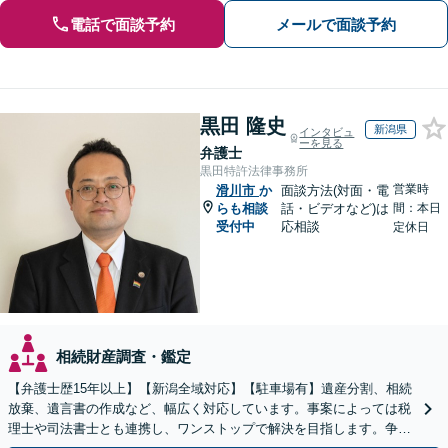
電話で面談予約
メールで面談予約
黒田 隆史
新潟県
インタビュ
ーを見る
弁護士
黒田特許法律事務所
営業時
滑川市
か
面談方法(対面・電
らも相談
話・ビデオなど)は
間：本日
受付中
応相談
定休日
相続財産調査・鑑定
【弁護士歴15年以上】【新潟全域対応】【駐車場有】遺産分割、相続
放棄、遺言書の作成など、幅広く対応しています。事案によっては税
理士や司法書士とも連携し、ワンストップで解決を目指します。争い