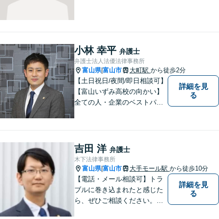
小林 幸平
弁護士
弁護士法人法優法律事務所
富山県
富山市
大町駅
から徒歩2分
|
【土日祝日/夜間/即日相談可】
詳細を見
【富山いずみ高校の向かい】
る
全ての人・企業のベストパー
トナーとなることを目指して
います。お気軽にご相談下さ
い。
吉田 洋
弁護士
木下法律事務所
富山県
富山市
大手モール駅
から徒歩10分
|
【電話・メール相談可】トラ
詳細を見
ブルに巻き込まれたと感じた
る
ら、ぜひご相談ください。離
婚・相続・刑事・労働・企業