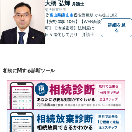
策がないか考えてみません
大橋 弘輝
弁護士
か？【複数弁護士在籍】
菊法律事務所
富山県
富山市
安野屋駅
から徒歩10分
|
【安野屋駅 10分】【WEB面談
詳細を見
可】【地域密着】法制度は
る
日々進化しており、弁護士に
も柔軟かつ迅速な対応が求め
られる時代です。 電子化やAI
の活用が進む中でも、依頼者
の声にしっかり耳を傾ける姿
勢は変わりません。
相続に関する診断ツール