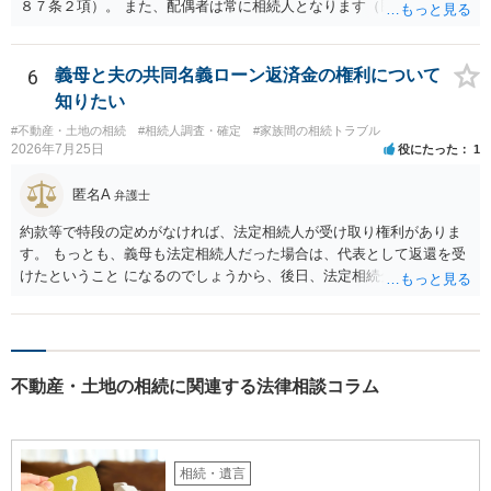
８７条２項）。 また、配偶者は常に相続人となります（民法８９０
条）。 「祖父の子供３人」の方の配偶者がご健在であれば、その方に
も相続権があります。つまり、孫５人に加えて「おじ又はおば」にも
相続権がある可能性があります。
6
義母と夫の共同名義ローン返済金の権利について
知りたい
#不動産・土地の相続
#相続人調査・確定
#家族間の相続トラブル
2026年7月25日
役にたった
1
匿名A
弁護士
約款等で特段の定めがなければ、法定相続人が受け取り権利がありま
す。 もっとも、義母も法定相続人だった場合は、代表として返還を受
けたということ になるのでしょうから、後日、法定相続分に基づいて
精算を求めることは可能と思います。
不動産・土地の相続に関連する法律相談コラム
相続・遺言