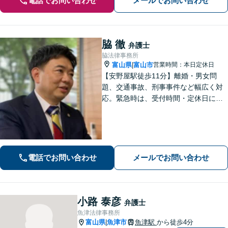
電話でお問い合わせ
メールでお問い合わせ
脇 徹
弁護士
脇法律事務所
富山県
富山市
営業時間：本日定休日
|
【安野屋駅徒歩11分】離婚・男女問
題、交通事故、刑事事件など幅広く対
応。緊急時は、受付時間・定休日に関
係なくお電話ください。お気軽にご相
談ください。【夜間・土日対応可】
【電話相談可】【完全個室】【子連れ
相談可】
電話でお問い合わせ
メールでお問い合わせ
小路 泰彦
弁護士
魚津法律事務所
富山県
魚津市
魚津駅
から徒歩4分
|