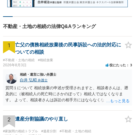
不動産・土地の相続の法律Q&Aランキング
1
亡父の債務相続放棄後の民事訴訟への法的対応に
ついての相談
#不動産・土地の相続
#相続放棄
2026年8月3日
役にたった
3
相続・遺言に強い弁護士
白井 弘昭
弁護士
質問１について 相続放棄の申述が受理されますと、相談者さんは、遡
及的に（被相続人の死亡時にさかのぼって）相続人ではなくなりま
す。 よって、相談者さんは訴訟の相手方にはならなくなるので（明け
渡し請求の対象ではなくなるので）請求棄却となります。 相続放棄受
理証明を家庭裁判所で取得し、コピーを答弁書に添えて裁判所に提出
してください。 質問２について 請求棄却を求める答弁書を提出すれ
2
遺産分割協議のやり直し
ば、第１回期日は出席する必要がありません。その日は差支え（用事
があり出席できない）との記載で十分です。 質問３について 弁護士で
#家族間の相続トラブル
#遺産分割
#不動産・土地の相続