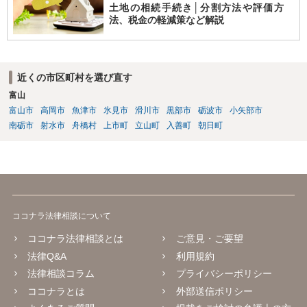
土地の相続手続き│分割方法や評価方
法、税金の軽減策など解説
近くの市区町村を選び直す
富山
富山市
高岡市
魚津市
氷見市
滑川市
黒部市
砺波市
小矢部市
南砺市
射水市
舟橋村
上市町
立山町
入善町
朝日町
ココナラ法律相談について
ココナラ法律相談とは
ご意見・ご要望
法律Q&A
利用規約
法律相談コラム
プライバシーポリシー
ココナラとは
外部送信ポリシー