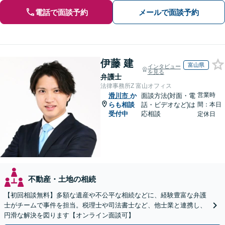
電話で面談予約
メールで面談予約
伊藤 建
富山県
インタビュー
を見る
弁護士
法律事務所Z 富山オフィス
営業時
滑川市
か
面談方法(対面・電
らも相談
話・ビデオなど)は
間：本日
受付中
応相談
定休日
不動産・土地の相続
【初回相談無料】多額な遺産や不公平な相続などに、経験豊富な弁護
士がチームで事件を担当。税理士や司法書士など、他士業と連携し、
円滑な解決を図ります【オンライン面談可】