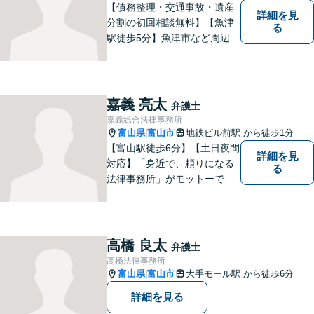
【債務整理・交通事故・遺産
詳細を見
分割の初回相談無料】【魚津
る
駅徒歩5分】魚津市など周辺地
域に密着した法律事務所で
す。お気軽にご相談ください
ませ。
嘉義 亮太
弁護士
嘉義総合法律事務所
富山県
富山市
地鉄ビル前駅
から徒歩1分
|
【富山駅徒歩6分】【土日夜間
詳細を見
対応】「身近で、頼りになる
る
法律事務所」がモットーで
す。交通事故・刑事事件・離
婚問題を中心に、幅広いお困
りごとに対応していおりま
す。お悩みになる前に、ご相
高橋 良太
弁護士
談ください。【24Hメール受
高橋法律事務所
付】
富山県
富山市
大手モール駅
から徒歩6分
|
詳細を見る