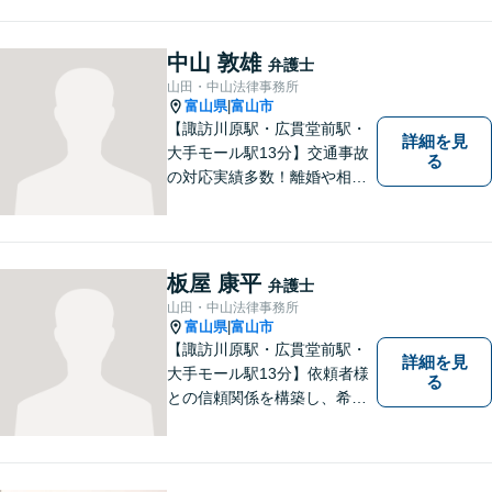
法務など、幅広い分野に対応
しています。あなたのお悩み
を解決するため、迅速かつ丁
中山 敦雄
弁護士
寧にサポートいたします。
山田・中山法律事務所
【夜間対応可能】
富山県
富山市
|
【諏訪川原駅・広貫堂前駅・
詳細を見
大手モール駅13分】交通事故
る
の対応実績多数！離婚や相続
のご相談もしやすいアットホ
ームな雰囲気。一人で悩みを
抱える前に、私と一緒に最善
策がないか考えてみません
板屋 康平
弁護士
か？【複数弁護士在籍】
山田・中山法律事務所
富山県
富山市
|
【諏訪川原駅・広貫堂前駅・
詳細を見
大手モール駅13分】依頼者様
る
との信頼関係を構築し、希望
を尊重した解決になるよう尽
力してまいります。ちょっと
したことでも、ぜひお気軽に