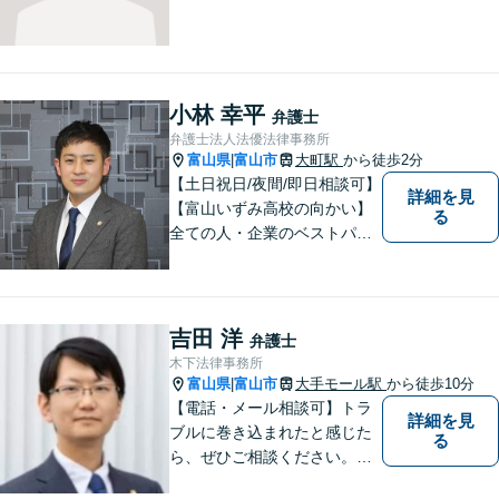
小林 幸平
弁護士
弁護士法人法優法律事務所
富山県
富山市
大町駅
から徒歩2分
|
【土日祝日/夜間/即日相談可】
詳細を見
【富山いずみ高校の向かい】
る
全ての人・企業のベストパー
トナーとなることを目指して
います。お気軽にご相談下さ
い。
吉田 洋
弁護士
木下法律事務所
富山県
富山市
大手モール駅
から徒歩10分
|
【電話・メール相談可】トラ
詳細を見
ブルに巻き込まれたと感じた
る
ら、ぜひご相談ください。離
婚・相続・刑事・労働・企業