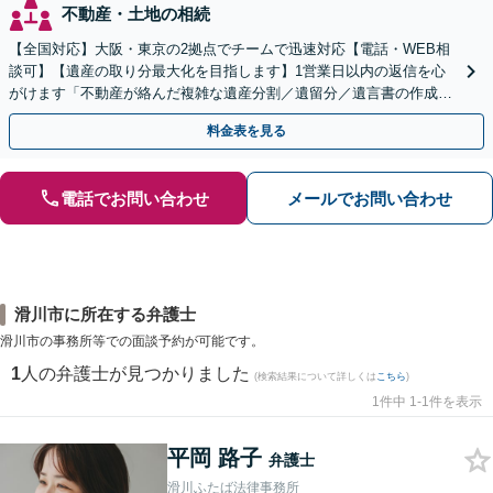
不動産・土地の相続
【全国対応】大阪・東京の2拠点でチームで迅速対応【電話・WEB相
談可】【遺産の取り分最大化を目指します】1営業日以内の返信を心
がけます「不動産が絡んだ複雑な遺産分割／遺留分／遺言書の作成・
執行／事業承継など、お任せください」【休日相談あり】
料金表を見る
電話でお問い合わせ
メールでお問い合わせ
滑川市に所在する弁護士
滑川市の事務所等での面談予約が可能です。
1
人の弁護士が見つかりました
(検索結果について詳しくは
こちら
)
1件中 1-1件を表示
平岡 路子
弁護士
滑川ふたば法律事務所