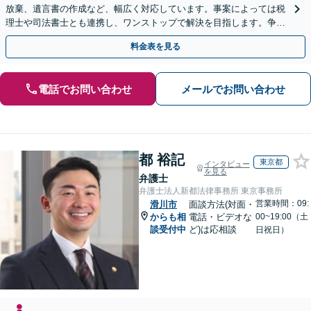
放棄、遺言書の作成など、幅広く対応しています。事案によっては税
理士や司法書士とも連携し、ワンストップで解決を目指します。争い
を防ぐためにもぜひご相談ください。【分割払い可】
料金表を見る
電話でお問い合わせ
メールでお問い合わせ
都 裕記
東京都
インタビュー
を見る
弁護士
弁護士法人新都法律事務所 東京事務所
営業時間：09:
滑川市
面談方法(対面・
からも相
電話・ビデオな
00~19:00（土
談受付中
ど)は応相談
日祝日）