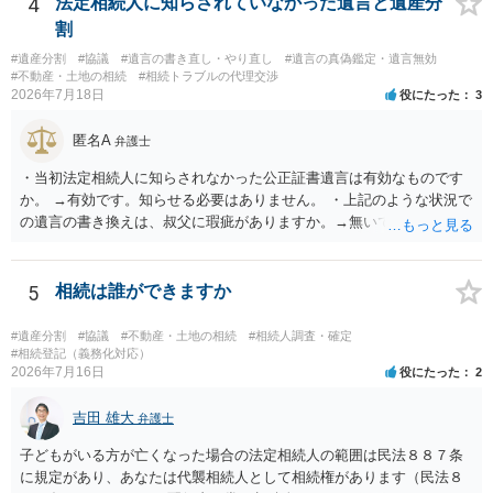
4
法定相続人に知らされていなかった遺言と遺産分
割
#遺産分割
#協議
#遺言の書き直し・やり直し
#遺言の真偽鑑定・遺言無効
#不動産・土地の相続
#相続トラブルの代理交渉
2026年7月18日
役にたった
3
匿名A
弁護士
・当初法定相続人に知らされなかった公正証書遺言は有効なものです
か。 →有効です。知らせる必要はありません。 ・上記のような状況で
の遺言の書き換えは、叔父に瑕疵がありますか。→無いです。 ・分割
する場合の比率は、現状で、客観的に見てどの程度が妥当と考えられ
ますか。 →本人が自由に決められますので、どこが妥当とは言えない
です。客観的な基準もありません。 ・できれば穏やかに、分割を拒否
5
相続は誰ができますか
することはできますか。 →分割を拒否するということは、遺産はいら
ないということでしょうか。遺言で、受取を指定されててもいらない
#遺産分割
#協議
#不動産・土地の相続
#相続人調査・確定
と拒否することはできます。理由を説明する必要はありません。
#相続登記（義務化対応）
2026年7月16日
役にたった
2
吉田 雄大
弁護士
子どもがいる方が亡くなった場合の法定相続人の範囲は民法８８７条
に規定があり、あなたは代襲相続人として相続権があります（民法８