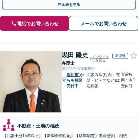
料金表を見る
電話でお問い合わせ
メールでお問い合わせ
黒田 隆史
新潟県
インタビュ
ーを見る
弁護士
黒田特許法律事務所
営業時
滑川市
か
面談方法(対面・電
らも相談
話・ビデオなど)は
間：本日
受付中
応相談
定休日
不動産・土地の相続
【弁護士歴15年以上】【新潟全域対応】【駐車場有】遺産分割、相続