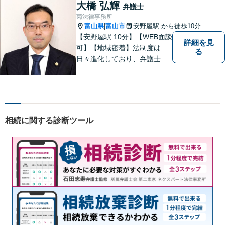
ご相談ください。平日夜間相
大橋 弘輝
弁護士
談OK！【複数弁護士在籍】
菊法律事務所
富山県
富山市
安野屋駅
から徒歩10分
|
【安野屋駅 10分】【WEB面談
詳細を見
可】【地域密着】法制度は
る
日々進化しており、弁護士に
も柔軟かつ迅速な対応が求め
られる時代です。 電子化やAI
の活用が進む中でも、依頼者
の声にしっかり耳を傾ける姿
勢は変わりません。
相続に関する診断ツール