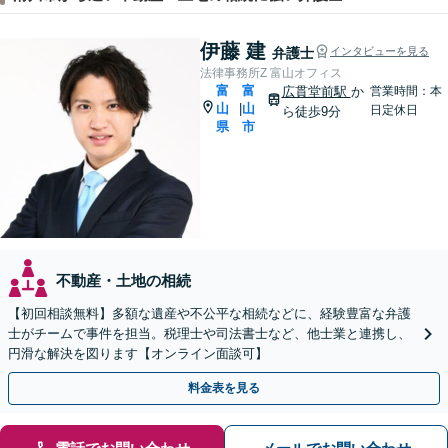
伊藤 建
弁護士
インタビューを見る
法律事務所Z 富山オフィス
富
富
広貫堂前駅
か
営業時間：本
山
山
|
日定休日
ら徒歩9分
県
市
不動産・土地の相続
【初回相談無料】多額な遺産や不公平な相続などに、経験豊富な弁護
士がチームで事件を担当。税理士や司法書士など、他士業と連携し、
円滑な解決を図ります【オンライン面談可】
料金表を見る