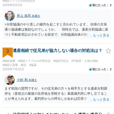
はないので、ｍｉｎｔｓでの提出の必要は無いと思います。郵送（期
#相続トラブルの代理交渉
2026年8月5日
役にたった
2
限までに届けばよい）で十分です。 詳細は、書面記載の裁判所書記官
にお問い合わせください。 以上、ご参考まで。
井上 祐司
弁護士
>分割協議のやり直しの裁判を起こすと言われています。 伯母の主張
通り協議書は無効なのでしょうか。 現時点では、遺産分割協議に基
づく不動産登記がされている状況で、分割協議自体の無効を裁判所が
認めたわけではないので、分割協議の効力に影響はありません。 先
方の訴訟の主張及び立証次第ですが、 ・御祖母様の認知能力に関する
医師の意見書、筆跡鑑定 が提出されればその効力が否定される可能性
3
遺産相続で従兄弟が協力しない場合の対処法は？
はありますが、 ・伯母様自身が分割協議に加わっていること ・御祖母
様の意に反する遺産分割協議を行う実益が誰にあったかの立証が困難
#相続放棄
#相続トラブルの代理交渉
#相続手続き
#不動産・土地の相続
であること からすると、実際に遺産分割協議の効力が否定される可能
#相続人調査・確定
#協議
2026年7月22日
役にたった
2
性はそれほど高くない（立証のハードルは非常に高い）ということが
言えると思います。
小杉 和
弁護士
まず前段の質問ですが、その従兄弟の方々を相手方とする遺産分割調
停を（曾祖父の最後の住所地を管轄する）家庭裁判所に申し立てるこ
とが考えられます。裁判所からの呼出しがあれば応答する可能性がま
だあるのではないでしょうか。 後段の質問については、相続放棄は可
能と思われます。時間が思った以上にないので必要書類をてきぱきと
揃える必要があります。その点是非御注意ください。