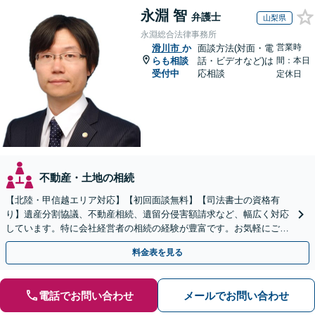
永淵 智
弁護士
山梨県
永淵総合法律事務所
営業時
滑川市
か
面談方法(対面・電
らも相談
話・ビデオなど)は
間：本日
受付中
応相談
定休日
不動産・土地の相続
【北陸・甲信越エリア対応】【初回面談無料】【司法書士の資格有
り】遺産分割協議、不動産相続、遺留分侵害額請求など、幅広く対応
しています。特に会社経営者の相続の経験が豊富です。お気軽にご相
談ください。【休日・夜間面談可】【オンライン面談可】
料金表を見る
電話でお問い合わせ
メールでお問い合わせ