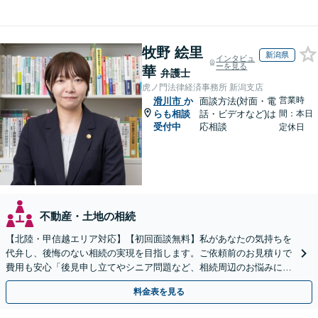
牧野 絵里
新潟県
インタビュ
ーを見る
華
弁護士
虎ノ門法律経済事務所 新潟支店
営業時
滑川市
か
面談方法(対面・電
らも相談
話・ビデオなど)は
間：本日
受付中
応相談
定休日
不動産・土地の相続
【北陸・甲信越エリア対応】【初回面談無料】私があなたの気持ちを
代弁し、後悔のない相続の実現を目指します。ご依頼前のお見積りで
費用も安心「後見申し立てやシニア問題など、相続周辺のお悩みにも
対処可能」【WEB面談対応】
料金表を見る