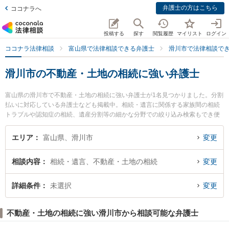
弁護士の方はこちら
ココナラへ
投稿する
探す
閲覧履歴
マイリスト
ログイン
ココナラ法律相談
富山県で法律相談できる弁護士
滑川市で法律相談で
滑川市の不動産・土地の相続に強い弁護士
富山県の滑川市で不動産・土地の相続に強い弁護士が1名見つかりました。分割
払いに対応している弁護士なども掲載中。相続・遺言に関係する家族間の相続
トラブルや認知症の相続、遺産分割等の細かな分野での絞り込み検索もでき便
利です。特に滑川ふたば法律事務所の平岡 路子弁護士のプロフィール情報や弁
護士費用、強みなどが注目されています。『滑川市で土日や夜間に発生した不
エリア
富山県、滑川市
変更
動産・土地の相続のトラブルを今すぐに弁護士に相談したい』『不動産・土地
の相続のトラブル解決の実績豊富な近くの弁護士を検索したい』『初回相談無
相談内容
相続・遺言、不動産・土地の相続
変更
料で不動産・土地の相続を法律相談できる滑川市内の弁護士に相談予約した
い』などでお困りの相談者さんにおすすめです。
詳細条件
未選択
変更
不動産・土地の相続に強い滑川市から相談可能な弁護士